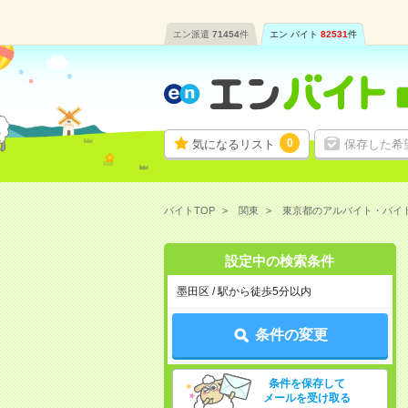
エン派遣
71454
件
エン バイト
82531
件
0
気になるリスト
保存した希
バイトTOP
関東
東京都のアルバイト・バイ
設定中の検索条件
墨田区 / 駅から徒歩5分以内
条件の変更
条件を保存して
メールを受け取る