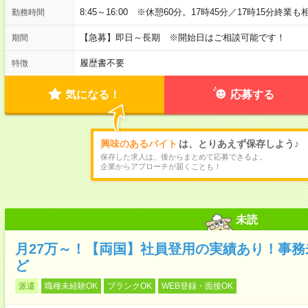
8:45～16:00 ※休憩60分。17時45分／17時15分終業
勤務時間
【急募】即日～長期 ※開始日はご相談可能です！
期間
履歴書不要
特徴
気になる！
応募する
興味のあるバイト
は、とりあえず保存しよう♪
保存した求人は、後からまとめて応募できるよ。
企業からアプローチが届くことも！
未読
月27万～！【両国】社員登用の実績あり！事務
ど
派遣
職種未経験OK
ブランクOK
WEB登録・面接OK