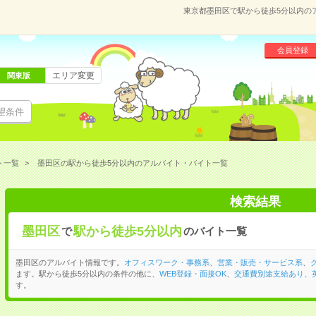
東京都墨田区で駅から徒歩5分以内の
会員登録
エリア変更
関東版
望条件
ト一覧
墨田区の駅から徒歩5分以内のアルバイト・バイト一覧
検索結果
墨田区
駅から徒歩5分以内
で
のバイト一覧
墨田区のアルバイト情報です。
オフィスワーク・事務系
、
営業・販売・サービス系
、
ます。駅から徒歩5分以内の条件の他に、
WEB登録・面接OK
、
交通費別途支給あり
、
す。