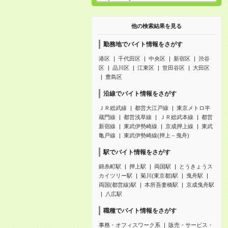
他の検索結果を見る
勤務地でバイト情報をさがす
港区
千代田区
中央区
新宿区
渋谷
区
品川区
江東区
世田谷区
大田区
豊島区
沿線でバイト情報をさがす
ＪＲ総武線
都営大江戸線
東京メトロ半
蔵門線
都営浅草線
ＪＲ総武本線
都営
新宿線
東武伊勢崎線
京成押上線
東武
亀戸線
東武伊勢崎線(押上－曳舟)
駅でバイト情報をさがす
錦糸町駅
押上駅
両国駅
とうきょうス
カイツリー駅
菊川(東京都)駅
曳舟駅
両国(都営線)駅
本所吾妻橋駅
京成曳舟駅
八広駅
職種でバイト情報をさがす
事務・オフィスワーク系
販売・サービス・