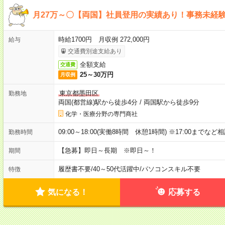
月27万～〇【両国】社員登用の実績あり！事務未経験
時給1700円 月収例 272,000円
給与
交通費別途支給あり
全額支給
交通費
25～30万円
月収例
東京都墨田区
勤務地
両国(都営線)駅から徒歩4分
/
両国駅から徒歩9分
化学・医療分野の専門商社
09:00～18:00(実働8時間 休憩1時間) ※17:00までな
勤務時間
【急募】即日～長期 ※即日～！
期間
履歴書不要
/
40～50代活躍中
/
パソコンスキル不要
特徴
気になる！
応募する