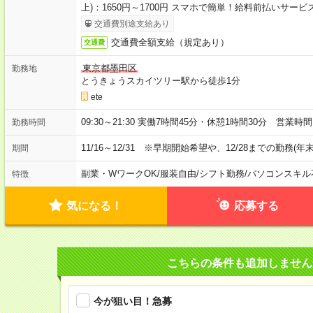
上)：1650円～1700円 スマホで簡単！給料前払いサービ
交通費別途支給あり
交通費全額支給（規定あり）
交通費
東京都墨田区
勤務地
とうきょうスカイツリー駅から徒歩1分
ete
09:30～21:30 実働7時間45分・休憩1時間30分 営
勤務時間
11/16～12/31 ※早期開始希望や、12/28までの勤務(
期間
副業・WワークOK
/
服装自由
/
シフト勤務
/
パソコンスキル
特徴
気になる！
応募する
こちらの条件も追加しません
今が狙い目！急募