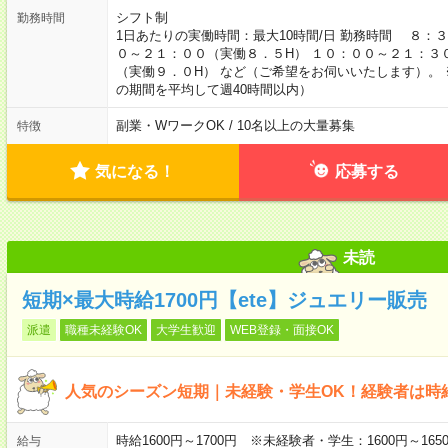
シフト制
勤務時間
1日あたりの実働時間：最大10時間/日 勤務時間 ８
０～２１：００（実働８．５H） １０：００～２１：３
（実働９．０H） など（ご希望をお伺いいたします）。 
の期間を平均して週40時間以内）
副業・WワークOK / 10名以上の大量募集
特徴
気になる！
応募する
未読
短期×最大時給1700円【ete】ジュエリー販売
派遣
職種未経験OK
大学生歓迎
WEB登録・面接OK
人気のシーズン短期｜未経験・学生OK！経験者は時給
時給1600円～1700円 ※未経験者・学生：1600円～1
給与