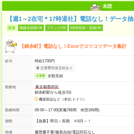
未読
【週1～2在宅＊17時退社】電話なし！データ
派遣
職種未経験OK
ブランクOK
WEB登録・面接OK
【錦糸町】電話なし！Exceでコツコツデータ集計
時給1700円
給与
交通費別途支給あり
全額支給
交通費
東京都墨田区
勤務地
錦糸町駅から徒歩3分
機器部品など（本社;ドイツ）
09:00～17:00(実働7時間 休憩1時間)
勤務時間
【急募】即日～長期 ※8月～！
期間
履歴書不要
/
服装自由
/
電話対応なし
特徴