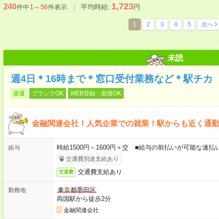
1,723
240
平均時給:
円
件中
1
～
50
件表示
1
2
3
4
5
次へ
未読
週4日＊16時まで＊窓口受付業務など＊駅チカ
派遣
ブランクOK
WEB登録・面接OK
金融関連会社！人気企業での就業！駅からも近く通
時給1500円～1600円＋交 ■給与の前払いが可能な速
給与
交通費別途支給あり
交通費支給あり
交通費
東京都墨田区
勤務地
両国駅から徒歩2分
金融関連会社