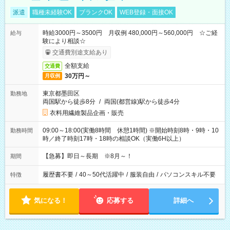
派遣
職種未経験OK
ブランクOK
WEB登録・面接OK
時給3000円～3500円 月収例 480,000円～560,000円 ☆ご経
給与
験により相談☆
交通費別途支給あり
全額支給
交通費
30万円～
月収例
東京都墨田区
勤務地
両国駅から徒歩8分
/
両国(都営線)駅から徒歩4分
衣料用繊維製品企画・販売
09:00～18:00(実働8時間 休憩1時間) ※開始時刻8時・9時・10
勤務時間
時／終了時刻17時・18時の相談OK（実働6H以上）
【急募】即日～長期 ※8月～！
期間
履歴書不要
/
40～50代活躍中
/
服装自由
/
パソコンスキル不要
特徴
気になる！
応募する
詳細へ