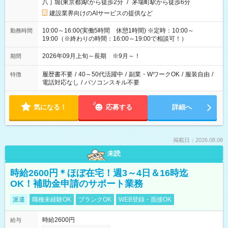
八丁堀(東京都)駅から徒歩2分
/
茅場町駅から徒歩6分
建設業界向けのAIサービスの提供など
10:00～16:00(実働5時間 休憩1時間) ※定時：10:00～
勤務時間
19:00（※終わりの時間：16:00～19:00で相談可！）
2026年09月上旬～長期 ※9月～！
期間
履歴書不要
/
40～50代活躍中
/
副業・WワークOK
/
服装自由
/
特徴
電話対応なし
/
パソコンスキル不要
気になる！
応募する
詳細へ
掲載日：2026.08.08
未読
時給2600円＊ほぼ在宅！週3～4日＆16時迄
OK！補助金申請のサポート業務
派遣
職種未経験OK
ブランクOK
WEB登録・面接OK
時給2600円
給与