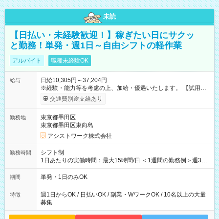
未読
【日払い・未経験歓迎！】稼ぎたい日にサクッ
と勤務！単発・週1日～自由シフトの軽作業
アルバイト
職種未経験OK
日給10,305円～37,204円
給与
※経験・能力等を考慮の上、加給・優遇いたします。 【試用期
間】試用期間なし
交通費別途支給あり
東京都墨田区
勤務地
東京都墨田区東向島
アシストワーク株式会社
シフト制
勤務時間
1日あたりの実働時間：最大15時間/日 ＜1週間の勤務例＞週3回
勤務 勤務：月・水・金 休み：火・木・土・日 好きな時にお仕事
可能です！ ※1日あたりの最大実働時間は日勤、夜勤共に勤務し
単発・1日のみOK
期間
た時間になります。
週1日からOK / 日払いOK / 副業・WワークOK / 10名以上の大量
特徴
募集