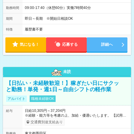
09:00-17:40（休憩60分）実働7時間40分
勤務時間
即日～長期 ※開始日相談OK
期間
履歴書不要
特徴
気になる！
応募する
詳細へ
未読
【日払い・未経験歓迎！】稼ぎたい日にサクッ
と勤務！単発・週1日～自由シフトの軽作業
アルバイト
職種未経験OK
日給10,305円～37,204円
給与
※経験・能力等を考慮の上、加給・優遇いたします。 【試用期
間】試用期間なし
交通費別途支給あり
東京都墨田区
勤務地