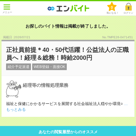
0
メニュー
気になる！
ログイン
お探しのバイト情報は掲載が終了しました。
掲載日 :2026
/
07
/
21
No.TMPE26-0471451
正社員前提＊40・50代活躍！公益法人の正職
員へ！経理＆総務！時給2000円
紹介予定派遣
WEB登録・面接OK
経理等の情報処理業務
福祉と保健にかかるサービスを展開する社会福祉法人穏やか環境○
...
もっとみる
あなたの閲覧履歴からのオススメ