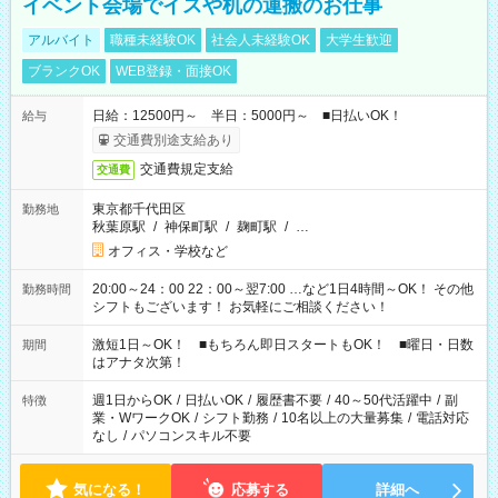
イベント会場でイスや机の運搬のお仕事
アルバイト
職種未経験OK
社会人未経験OK
大学生歓迎
ブランクOK
WEB登録・面接OK
日給：12500円～ 半日：5000円～ ■日払いOK！
給与
交通費別途支給あり
交通費規定支給
交通費
東京都千代田区
勤務地
秋葉原駅
/
神保町駅
/
麹町駅
/
…
オフィス・学校など
20:00～24：00 22：00～翌7:00 …など1日4時間～OK！ その他
勤務時間
シフトもございます！ お気軽にご相談ください！
激短1日～OK！ ■もちろん即日スタートもOK！ ■曜日・日数
期間
はアナタ次第！
週1日からOK
/
日払いOK
/
履歴書不要
/
40～50代活躍中
/
副
特徴
業・WワークOK
/
シフト勤務
/
10名以上の大量募集
/
電話対応
なし
/
パソコンスキル不要
気になる！
応募する
詳細へ