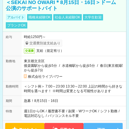
＜SEKAI NO OWARI＊8月15日・16日＞ドーム
公演のサポートバイト
アルバイト
職種未経験OK
社会人未経験OK
大学生歓迎
ブランクOK
時給1250円～
給与
交通費別途支給あり
支給（規定有り）
交通費
東京都文京区
勤務地
後楽園駅から徒歩5分
/
水道橋駅から徒歩5分
/
春日(東京都)駅
から徒歩7分
株式会社ライブパワー
＜シフト例＞ 7:00～23:00 13:30～22:00 上記の時間から好きな
勤務時間
時間を選べます！ ※時間は変更となる可能性があります
急募！8月15日・16日
期間
週1日からOK
/
履歴書不要
/
副業・WワークOK
/
シフト勤務
/
特徴
電話対応なし
/
パソコンスキル不要