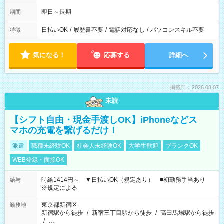
即日～長期
期間
日払いOK
/
履歴書不要
/
電話対応なし
/
パソコンスキル不要
特徴
気になる！
応募する
詳細へ
掲載日：2026.08.07
未読
【シフト自由・現金手渡しOK】iPhoneなどス
マホの充電を繋げるだけ！
派遣
職種未経験OK
社会人未経験OK
大学生歓迎
ブランクOK
WEB登録・面接OK
時給1414円～ ▼日払いOK（規定あり） ■初勤務手当あり
給与
※規定による
東京都新宿区
勤務地
新宿駅から徒歩
/
新宿三丁目駅から徒歩
/
高田馬場駅から徒歩
/
…