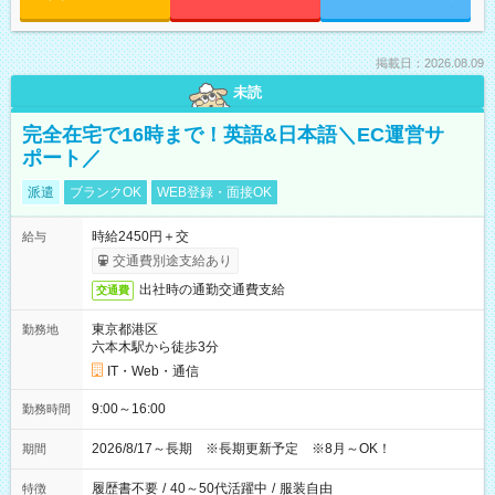
掲載日：2026.08.09
未読
完全在宅で16時まで！英語&日本語＼EC運営サ
ポート／
派遣
ブランクOK
WEB登録・面接OK
時給2450円＋交
給与
交通費別途支給あり
出社時の通勤交通費支給
交通費
東京都港区
勤務地
六本木駅から徒歩3分
IT・Web・通信
9:00～16:00
勤務時間
2026/8/17～長期 ※長期更新予定 ※8月～OK！
期間
履歴書不要
/
40～50代活躍中
/
服装自由
特徴