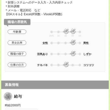
＊財形システムへのデータ入力・入力内容チェック
＊対外調整
＊メール・電話対応 など
【OAスキル】Excel(IF関数・VlookUP関数)
職場の雰囲気
年齢層
20代
30
40
50
60
男女比率
女性
男性
職場の様子
活気あり
しずか
仕事の仕方
テキパキ
コツコツ
募集情報
給与
時給2000円