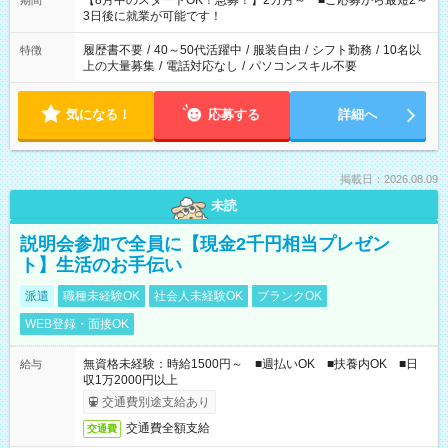
【8月中のスタートOK！急募！】2カ月～ ■ご応募から最短2～
期間
ね。 ※Wワーク希望の方へ 今ご覧のお仕事で希望する勤務時間
3日後に就業が可能です！
と、もう1つのお仕事の勤務時間。 合計で週40時間を超える場
合は応募できません。
履歴書不要
/
40～50代活躍中
/
服装自由
/
シフト勤務
/
10名以
特徴
上の大量募集
/
電話対応なし
/
パソコンスキル不要
気になる！
応募する
詳細へ
掲載日：2026.08.09
未読
説明会参加で全員に【現金2千円相当プレゼン
ト】生活のお手伝い
派遣
職種未経験OK
社会人未経験OK
ブランクOK
WEB登録・面接OK
無資格未経験：時給1500円～ ■週払いOK ■扶養内OK ■日
給与
収1万2000円以上
交通費別途支給あり
交通費全額支給
交通費