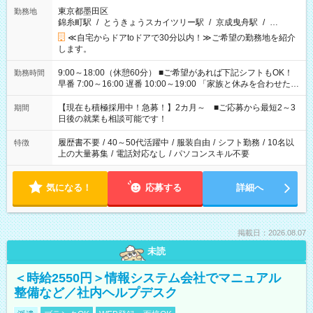
東京都墨田区
勤務地
錦糸町駅
/
とうきょうスカイツリー駅
/
京成曳舟駅
/
…
≪自宅からドアtoドアで30分以内！≫ご希望の勤務地を紹介
します。
9:00～18:00（休憩60分） ■ご希望があれば下記シフトもOK！
勤務時間
早番 7:00～16:00 遅番 10:00～19:00 「家族と休みを合わせた
い」 「余裕を持って夕飯の準備がしたい」 「できれば残業はし
たくない」 など、ご希望を教えてくださいね。 ※Wワーク希望
【現在も積極採用中！急募！】2カ月～ ■ご応募から最短2～3
期間
の方へ 今ご覧のお仕事で希望する勤務時間と、もう1つのお仕事
日後の就業も相談可能です！
の勤務時間。 合計で週40時間を超える場合は応募できません。
履歴書不要
/
40～50代活躍中
/
服装自由
/
シフト勤務
/
10名以
特徴
上の大量募集
/
電話対応なし
/
パソコンスキル不要
気になる！
応募する
詳細へ
掲載日：2026.08.07
未読
＜時給2550円＞情報システム会社でマニュアル
整備など／社内ヘルプデスク