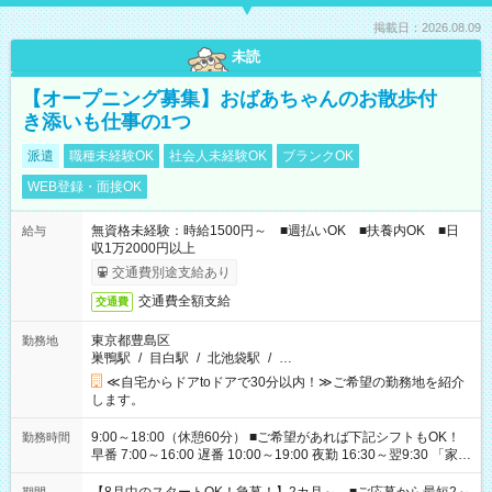
掲載日：2026.08.09
未読
【オープニング募集】おばあちゃんのお散歩付
き添いも仕事の1つ
派遣
職種未経験OK
社会人未経験OK
ブランクOK
WEB登録・面接OK
無資格未経験：時給1500円～ ■週払いOK ■扶養内OK ■日
給与
収1万2000円以上
交通費別途支給あり
交通費全額支給
交通費
東京都豊島区
勤務地
巣鴨駅
/
目白駅
/
北池袋駅
/
…
≪自宅からドアtoドアで30分以内！≫ご希望の勤務地を紹介
します。
9:00～18:00（休憩60分） ■ご希望があれば下記シフトもOK！
勤務時間
早番 7:00～16:00 遅番 10:00～19:00 夜勤 16:30～翌9:30 「家族
と休みを合わせたい」 「余裕を持って夕飯の準備がしたい」
「できれば残業はしたくない」 など、ご希望を教えてください