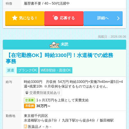
履歴書不要
/
40～50代活躍中
特徴
気になる！
応募する
詳細へ
掲載日：2026.08.06
未読
【在宅勤務OK】時給3300円！水道橋での総務
事務
派遣
ブランクOK
WEB登録・面接OK
時給3300円 月収例 54万円 時給3300円×実働7h40m×週5日×4
給与
週+残業10h ※月収例を保証するものではありません。
交通費別途支給あり
1ヶ月3万円を上限として実費支給
交通費
30万円～
月収例
東京都千代田区
勤務地
水道橋駅から徒歩7分
/
九段下駅から徒歩4分
/
飯田橋駅
医薬品メ－カ－