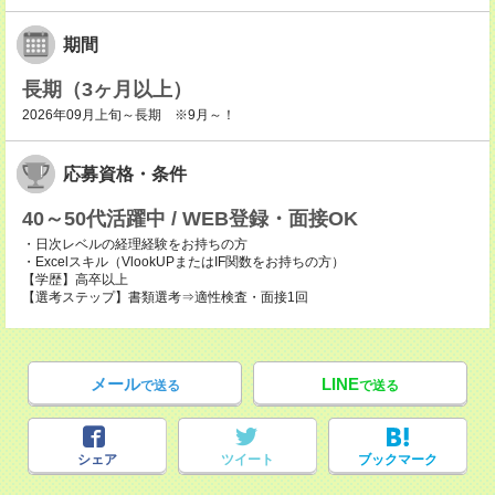
期間
長期（3ヶ月以上）
2026年09月上旬～長期 ※9月～！
応募資格・条件
40～50代活躍中 / WEB登録・面接OK
・日次レベルの経理経験をお持ちの方
・Excelスキル（VlookUPまたはIF関数をお持ちの方）
【学歴】高卒以上
【選考ステップ】書類選考⇒適性検査・面接1回
メール
LINE
で送る
で送る
シェア
ツイート
ブックマーク