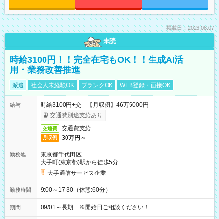
掲載日：2026.08.07
未読
時給3100円！！完全在宅もOK！！生成AI活
用・業務改善推進
派遣
社会人未経験OK
ブランクOK
WEB登録・面接OK
時給3100円+交 【月収例】46万5000円
給与
交通費別途支給あり
交通費支給
交通費
30万円～
月収例
東京都千代田区
勤務地
大手町(東京都)駅から徒歩5分
大手通信サービス企業
9:00～17:30（休憩:60分）
勤務時間
09/01～長期 ※開始日ご相談ください！
期間