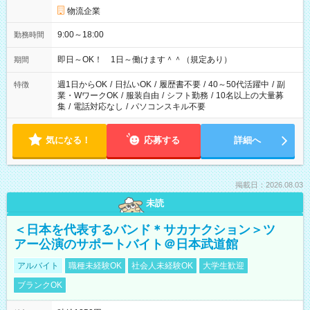
物流企業
9:00～18:00
勤務時間
即日～OK！ 1日～働けます＾＾（規定あり）
期間
週1日からOK
/
日払いOK
/
履歴書不要
/
40～50代活躍中
/
副
特徴
業・WワークOK
/
服装自由
/
シフト勤務
/
10名以上の大量募
集
/
電話対応なし
/
パソコンスキル不要
気になる！
応募する
詳細へ
掲載日：2026.08.03
未読
＜日本を代表するバンド＊サカナクション＞ツ
アー公演のサポートバイト＠日本武道館
アルバイト
職種未経験OK
社会人未経験OK
大学生歓迎
ブランクOK