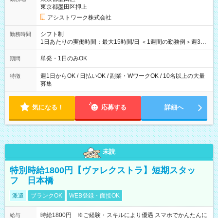
東京都墨田区押上
アシストワーク株式会社
シフト制
勤務時間
1日あたりの実働時間：最大15時間/日 ＜1週間の勤務例＞週3回
勤務 勤務：月・水・金 休み：火・木・土・日 好きな時にお仕事
可能です！ ※1日あたりの最大実働時間は日勤、夜勤共に勤務し
単発・1日のみOK
期間
た時間になります。
週1日からOK / 日払いOK / 副業・WワークOK / 10名以上の大量
特徴
募集
気になる！
応募する
詳細へ
未読
特別時給1800円【ヴァレクストラ】短期スタッ
フ 日本橋
派遣
ブランクOK
WEB登録・面接OK
時給1800円 ※ご経験・スキルにより優遇 スマホでかんたんに
給与