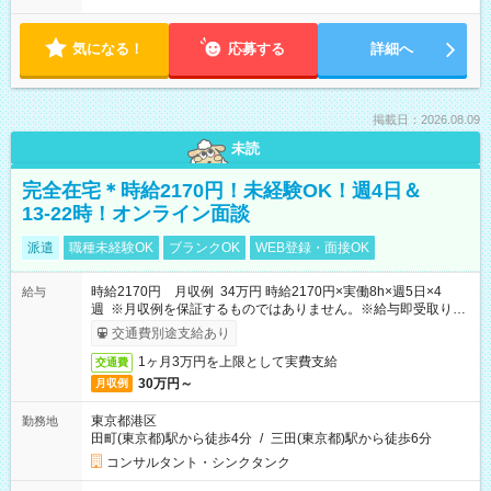
気になる！
応募する
詳細へ
掲載日：2026.08.09
未読
完全在宅＊時給2170円！未経験OK！週4日＆
13-22時！オンライン面談
派遣
職種未経験OK
ブランクOK
WEB登録・面接OK
時給2170円 月収例 34万円 時給2170円×実働8h×週5日×4
給与
週 ※月収例を保証するものではありません。※給与即受取りサ
ービス利用可（利用条件有）
交通費別途支給あり
1ヶ月3万円を上限として実費支給
交通費
30万円～
月収例
東京都港区
勤務地
田町(東京都)駅から徒歩4分
/
三田(東京都)駅から徒歩6分
コンサルタント・シンクタンク