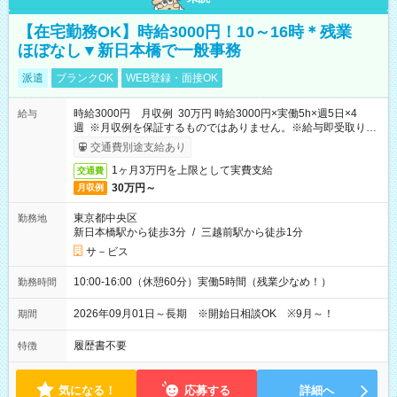
【在宅勤務OK】時給3000円！10～16時＊残業
ほぼなし▼新日本橋で一般事務
派遣
ブランクOK
WEB登録・面接OK
時給3000円 月収例 30万円 時給3000円×実働5h×週5日×4
給与
週 ※月収例を保証するものではありません。※給与即受取りサ
ービス利用可（利用条件有）
交通費別途支給あり
1ヶ月3万円を上限として実費支給
交通費
30万円～
月収例
東京都中央区
勤務地
新日本橋駅から徒歩3分
/
三越前駅から徒歩1分
サ－ビス
10:00-16:00（休憩60分）実働5時間（残業少なめ！）
勤務時間
2026年09月01日～長期 ※開始日相談OK ※9月～！
期間
履歴書不要
特徴
気になる！
応募する
詳細へ