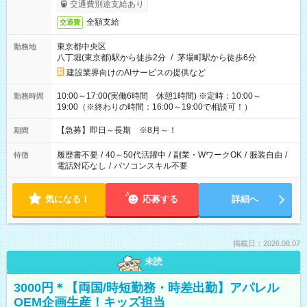
交通費別途支給あり
全額支給
交通費
東京都中央区
勤務地
八丁堀(東京都)駅から徒歩2分
/
茅場町駅から徒歩6分
建設業界向けのAIサービスの提供など
10:00～17:00(実働6時間 休憩1時間) ※定時：10:00～
勤務時間
19:00（※終わりの時間：16:00～19:00で相談可！）
【急募】即日～長期 ※8月～！
期間
履歴書不要
/
40～50代活躍中
/
副業・WワークOK
/
服装自由
/
特徴
電話対応なし
/
パソコンスキル不要
気になる！
応募する
詳細へ
掲載日：2026.08.07
未読
3000円＊【両国/時短勤務・時差出勤】アパレル
OEM企画生産！キッズ担当