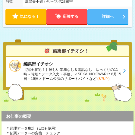
履歴書不要
/
40～50代活躍中
特徴
気になる！
応募する
詳細へ
編集部イチオシ
【完全在宅！】難しい業務なし＆電話なし！ゆっくりの11
時～時短＊データ入力・事務、＜SEKAI NO OWARI＊8月15
日・16日＞ドーム公演のサポートバイトなど
(8/7UP!)
お仕事の概要
＊経理データ集計（Excel使用）
＊伝票データへの変換・チェック