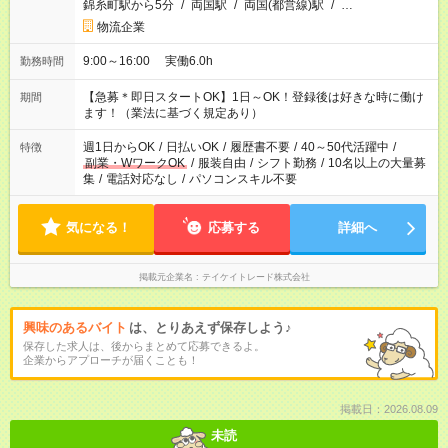
錦糸町駅から5分
/
両国駅
/
両国(都営線)駅
/
…
物流企業
9:00～16:00 実働6.0h
勤務時間
【急募＊即日スタートOK】1日～OK！登録後は好きな時に働け
期間
ます！（業法に基づく規定あり）
週1日からOK
/
日払いOK
/
履歴書不要
/
40～50代活躍中
/
特徴
副業・WワークOK
/
服装自由
/
シフト勤務
/
10名以上の大量募
集
/
電話対応なし
/
パソコンスキル不要
気になる！
応募する
詳細へ
掲載元企業名
テイケイトレード株式会社
興味のあるバイト
は、とりあえず保存しよう♪
保存した求人は、後からまとめて応募できるよ。
企業からアプローチが届くことも！
掲載日：2026.08.09
未読