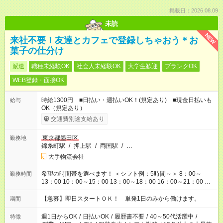
掲載日：2026.08.09
未読
NEW
来社不要！友達とカフェで登録しちゃおう＊お
菓子の仕分け
派遣
職種未経験OK
社会人未経験OK
大学生歓迎
ブランクOK
WEB登録・面接OK
時給1300円 ■日払い・週払いOK！(規定あり) ■現金日払いも
給与
OK（規定あり）
交通費別途支給あり
東京都墨田区
勤務地
錦糸町駅
/
押上駅
/
両国駅
/
…
大手物流会社
希望の時間帯を選べます！ ＜シフト例：5時間～＞ 8：00～
勤務時間
13：00 10：00～15：00 13：00～18：00 16：00～21：00 ＜
シフト例：8時間～＞ ・10：00～19：00 ・13：00～22：00 ・
22：00～翌6：00 など！是非ご希望をお聞かせください！
【急募】即日スタートＯＫ！ 単発1日のみから働けます。
期間
週1日からOK
/
日払いOK
/
履歴書不要
/
40～50代活躍中
/
特徴