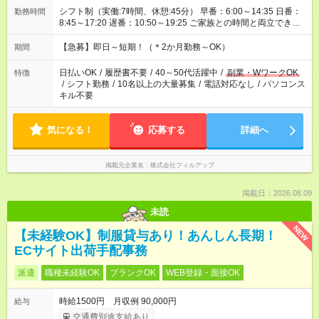
シフト制（実働:7時間、休憩:45分） 早番：6:00～14:35 日番：
勤務時間
8:45～17:20 遅番：10:50～19:25 ご家族との時間と両立できま
す！ ※時間帯にご希望がございましたらお気軽にご相談くださ
い。
【急募】即日～短期！（＊2か月勤務～OK）
期間
日払いOK
/
履歴書不要
/
40～50代活躍中
/
副業・WワークOK
特徴
/
シフト勤務
/
10名以上の大量募集
/
電話対応なし
/
パソコンス
キル不要
気になる！
応募する
詳細へ
掲載元企業名
株式会社フィルアップ
掲載日：2026.08.09
未読
NEW
【未経験OK】制服貸与あり！あんしん長期！
ECサイト出荷手配事務
派遣
職種未経験OK
ブランクOK
WEB登録・面接OK
時給1500円 月収例 90,000円
給与
交通費別途支給あり