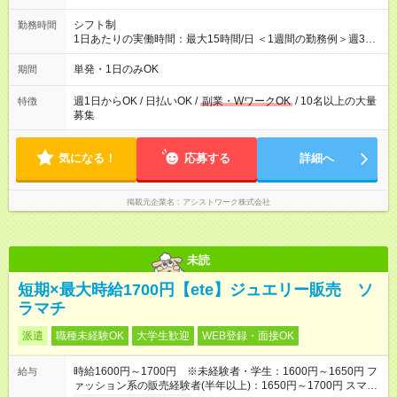
シフト制
勤務時間
1日あたりの実働時間：最大15時間/日 ＜1週間の勤務例＞週3回
勤務 勤務：月・水・金 休み：火・木・土・日 好きな時にお仕事
可能です！ ※1日あたりの最大実働時間は日勤、夜勤共に勤務し
単発・1日のみOK
期間
た時間になります。
週1日からOK / 日払いOK /
副業・WワークOK
/ 10名以上の大量
特徴
募集
気になる！
応募する
詳細へ
掲載元企業名
アシストワーク株式会社
未読
短期×最大時給1700円【ete】ジュエリー販売 ソ
ラマチ
派遣
職種未経験OK
大学生歓迎
WEB登録・面接OK
時給1600円～1700円 ※未経験者・学生：1600円～1650円 フ
給与
ァッション系の販売経験者(半年以上)：1650円～1700円 スマホ