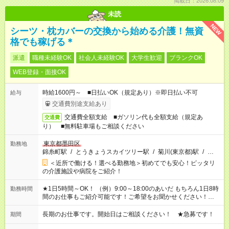
掲載日：2026.08.09
未読
NEW
シーツ・枕カバーの交換から始める介護！無資
格でも稼げる＊
派遣
職種未経験OK
社会人未経験OK
大学生歓迎
ブランクOK
WEB登録・面接OK
時給1600円～ ■日払いOK（規定あり）※即日払い不可
給与
交通費別途支給あり
交通費全額支給 ■ガソリン代も全額支給（規定あ
交通費
り） ■無料駐車場もご相談ください
東京都墨田区
勤務地
錦糸町駅
/
とうきょうスカイツリー駅
/
菊川(東京都)駅
/
…
＜近所で働ける！選べる勤務地＞初めてでも安心！ピッタリ
の介護施設や病院をご紹介！
★1日5時間～OK！ （例）9:00～18:00のあいだ もちろん1日8時
勤務時間
間のお仕事もご紹介可能です！ご希望をお聞かせください！★家
庭の都合でお休みが必要な場合も遠慮なくご相談ください。 ※
週最低15時間以上の勤務が必要です
長期のお仕事です。開始日はご相談ください！ ★急募です！
期間