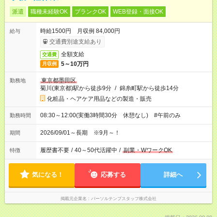
派遣
職種未経験OK
ブランクOK
WEB登録・面接OK
時給1500円 月収例 84,000円
給与
交通費別途支給あり
全額支給
交通費
5～10万円
月収例
東京都墨田区
勤務地
菊川(東京都)駅から徒歩9分
/
錦糸町駅から徒歩14分
化粧品・ヘアケア用品などの製造・販売
08:30～12:00(実働3時間30分 休憩なし) #午前のみ
勤務時間
2026/09/01～長期 ※9月～！
期間
履歴書不要
/
40～50代活躍中
/
副業・WワークOK
特徴
気になる！
応募する
詳細へ
掲載元企業名
パーソルテンプスタッフ株式会社