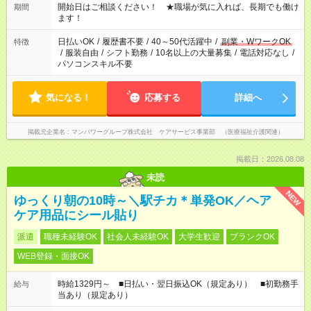
週40時間超の就業はご案内できません ※法令に基づき、週20時
開始日はご相談ください！ ★職場が気に入れば、長期でも働け
期間
間以上勤務は社会保険への加入対象となります ※労働者派遣法
ます！
（日雇い派遣の原則禁止）により、短時間・短期間の就業はご
案内が難しい場合があります
日払いOK
/
履歴書不要
/
40～50代活躍中
/
副業・WワークOK
特徴
/
服装自由
/
シフト勤務
/
10名以上の大量募集
/
電話対応なし
/
パソコンスキル不要
気になる！
応募する
詳細へ
掲載元企業名
マンパワーグループ株式会社 ケアサービス事業部 （医療福祉介護関連）
掲載日：2026.08.08
未読
NEW
ゆっくり朝の10時～＼駅チカ＊単発OK／ヘア
ケア用品にシール貼り
派遣
職種未経験OK
社会人未経験OK
大学生歓迎
ブランクOK
WEB登録・面接OK
時給1329円～ ■日払い・翌日振込OK（規定あり） ■初勤務手
給与
当あり（規定あり）