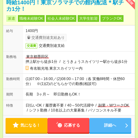
NEW
時給1400円！東京ソラマチでの館内配送＊駅チ
カ1分！
派遣
職種未経験OK
社会人未経験OK
大学生歓迎
ブランクOK
1400円
給与
交通費別途支給あり
交通費別途支給
交通費
東京都墨田区
勤務地
押上駅から徒歩1分
/
とうきょうスカイツリー駅から徒歩1分
有名観光地 東京スカイツリー内
(1)07:00～16:00／(2)08:00～17:00（各 実働8時間・休憩60
勤務時間
分） ※(1)(2)のどちらかでの勤務(相談可)
長期 3ヶ月～ 即日勤務もOK！
期間
日払いOK
/
履歴書不要
/
40～50代活躍中
/
副業・WワークOK
特徴
/
シフト勤務
/
10名以上の大量募集
/
パソコンスキル不要
気になる！
応募する
詳細へ