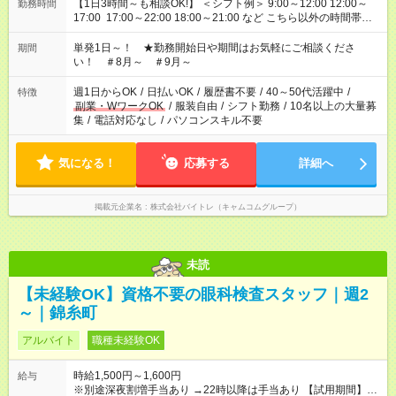
【1日3時間～も相談OK!】 ＜シフト例＞ 9:00～12:00 12:00～
勤務時間
17:00 17:00～22:00 18:00～21:00 など こちら以外の時間帯も
お気軽にご相談ください！
単発1日～！ ★勤務開始日や期間はお気軽にご相談くださ
期間
い！ ＃8月～ ＃9月～
週1日からOK
/
日払いOK
/
履歴書不要
/
40～50代活躍中
/
特徴
副業・WワークOK
/
服装自由
/
シフト勤務
/
10名以上の大量募
集
/
電話対応なし
/
パソコンスキル不要
気になる！
応募する
詳細へ
掲載元企業名
株式会社バイトレ（キャムコムグループ）
未読
【未経験OK】資格不要の眼科検査スタッフ｜週2
～｜錦糸町
アルバイト
職種未経験OK
時給1,500円～1,600円
給与
※別途深夜割増手当あり →22時以降は手当あり 【試用期間】試