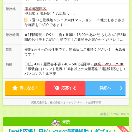
東京都墨田区
勤務地
押上駅
/
曳舟駅
/
八広駅
/
…
＜選べる勤務地＞シニア向けマンション ※他にもさまざま
な施設をご紹介できます！
★1日5時間～OK！ （例）9:00～18:00のあいだ もちろん1日8時
勤務時間
間のお仕事もご紹介可能です！ご希望をお聞かせください！★家
庭の都合でお休みが必要な場合も遠慮なくご相談ください。 ※
週最低15時間以上の勤務が必要です
短期2ヵ月～のお仕事です。開始日はご相談ください！ ★急募
期間
です！
日払いOK
/
履歴書不要
/
40～50代活躍中
/
副業・WワークOK
特徴
/
服装自由
/
シフト勤務
/
10名以上の大量募集
/
電話対応なし
/
パソコンスキル不要
気になる！
応募する
詳細へ
掲載元企業名
株式会社ネオキャリア ナイス！介護事業部
掲載日：2026.08.09
未読
NEW
【50代応援】日払いOKの調理補助！ダブルワ