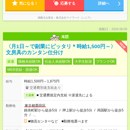
気になる！
応募する
詳細へ
掲載元企業名
株式会社マイワーク（シニア）
掲載日：2026.08.09
未読
NEW
〈月1日～で副業にピッタリ＊時給1,500円～〉
文房具のカンタン仕分け
派遣
職種未経験OK
社会人未経験OK
大学生歓迎
ブランクOK
WEB登録・面接OK
時給1,500円～1,875円
給与
交通費別途支給あり
■ 交通費規定内支給 ※派遣先による
交通費
東京都墨田区
勤務地
錦糸町駅から徒歩5分
/
押上駅から徒歩5分
/
両国駅から徒歩5
分
/
…
■物流センターなど ■勤務地選べます