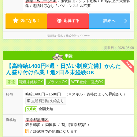
副業・WワークOK
/
服装自由
/
シフト勤務
/
10名以上の大量募
集
/
電話対応なし
/
パソコンスキル不要
気になる！
応募する
詳細へ
掲載元企業名
株式会社マイワーク
掲載日：2026.08.09
未読
NEW
【高時給1400円×週・日払い制度完備】かんた
ん盛り付け作業！週2日＆未経験OK
派遣
職種未経験OK
ブランクOK
WEB登録・面接OK
時給1400円～1500円 （※スキル・資格によって昇給あり）
給与
交通費別途支給あり
全額支給
交通費
東京都墨田区
勤務地
錦糸町駅
/
両国駅
/
菊川(東京都)駅
/
…
介護施設での勤務になります