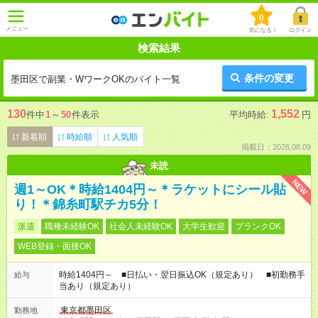
0
メニュー
気になる！
ログイン
検索結果
条件の変更
墨田区で副業・WワークOKのバイト一覧
130
1,552
件中
1
～
50
件表示
平均時給:
円
新着順
時給順
人気順
掲載日：2026.08.09
未読
NEW
週1～OK＊時給1404円～＊ラケットにシール貼
り！＊錦糸町駅チカ5分！
派遣
職種未経験OK
社会人未経験OK
大学生歓迎
ブランクOK
WEB登録・面接OK
時給1404円～ ■日払い・翌日振込OK（規定あり） ■初勤務手
給与
当あり（規定あり）
東京都墨田区
勤務地