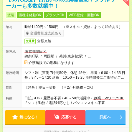
ーカーも多数就業中！
派遣
職種未経験OK
ブランクOK
WEB登録・面接OK
時給1400円～1500円 （※スキル・資格によって昇給あり）
給与
交通費別途支給あり
全額支給
交通費
東京都墨田区
勤務地
錦糸町駅
/
両国駅
/
菊川(東京都)駅
/
…
介護施設での勤務になります
シフト制（実働:7時間50分、休憩:45分） 早番：6:00～14:35 日
勤務時間
番：8:45～17:20 遅番：10:50～19:25 ※時間帯にご希望がござ
いましたらお気軽にご相談ください。
【急募】即日～短期！（＊2か月勤務～OK）
期間
日払いOK
/
履歴書不要
/
40～50代活躍中
/
副業・WワークOK
特徴
/
シフト勤務
/
電話対応なし
/
パソコンスキル不要
気になる！
応募する
詳細へ
掲載元企業名
株式会社フィルアップ