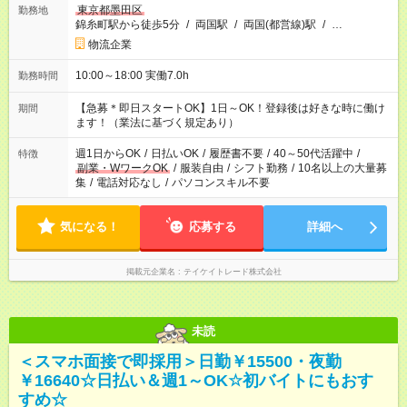
東京都墨田区
勤務地
錦糸町駅から徒歩5分
/
両国駅
/
両国(都営線)駅
/
…
物流企業
10:00～18:00 実働7.0h
勤務時間
【急募＊即日スタートOK】1日～OK！登録後は好きな時に働け
期間
ます！（業法に基づく規定あり）
週1日からOK
/
日払いOK
/
履歴書不要
/
40～50代活躍中
/
特徴
副業・WワークOK
/
服装自由
/
シフト勤務
/
10名以上の大量募
集
/
電話対応なし
/
パソコンスキル不要
気になる！
応募する
詳細へ
掲載元企業名
テイケイトレード株式会社
未読
＜スマホ面接で即採用＞日勤￥15500・夜勤
￥16640☆日払い＆週1～OK☆初バイトにもおす
すめ☆