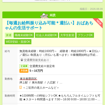
掲載日：2026.08.09
未読
NEW
【毎週お給料振り込み可能＊週払い】おばあち
ゃんの生活サポート
派遣
職種未経験OK
社会人未経験OK
大学生歓迎
ブランクOK
WEB登録・面接OK
無資格未経験：時給1600円～ 経験者：時給1800円～★日払い
給与
／週払い制度あり（月払いも選べます）※稼働開始時は手続き完
了次第のお支払いとなります。
交通費別途支給あり
交通費支給※規定有
交通費
5～10万円
月収例
東京都墨田区
勤務地
押上駅
/
東向島駅
/
八広駅
/
…
＜ご近所の老人ホームなど＞
★1日6時間～の時短シフトOK ★もちろんフルタイムシフトも可
勤務時間
能 ★スタート時間選べます 7:00～16:00 9:00～18:00 11:00～
20:00 など 残業なし！ ※Wワークの場合、他のお仕事と合わせ