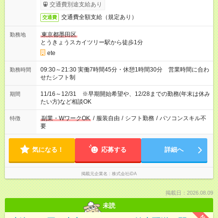
で簡単！給料前払いサービスあり
交通費別途支給あり
交通費全額支給（規定あり）
交通費
東京都墨田区
勤務地
とうきょうスカイツリー駅から徒歩1分
ete
09:30～21:30 実働7時間45分・休憩1時間30分 営業時間に合わ
勤務時間
せたシフト制
11/16～12/31 ※早期開始希望や、12/28までの勤務(年末は休み
期間
たい方)など相談OK
副業・WワークOK
/
服装自由
/
シフト勤務
/
パソコンスキル不
特徴
要
気になる！
応募する
詳細へ
掲載元企業名
株式会社iDA
掲載日：2026.08.09
未読