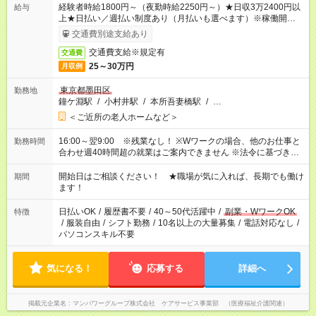
経験者時給1800円～（夜勤時給2250円～）★日収3万2400円以
給与
上★日払い／週払い制度あり（月払いも選べます）※稼働開始時
は手続き完了次第のお支払いとなります。
交通費別途支給あり
交通費支給※規定有
交通費
25～30万円
月収例
東京都墨田区
勤務地
鐘ケ淵駅
/
小村井駅
/
本所吾妻橋駅
/
…
＜ご近所の老人ホームなど＞
16:00～翌9:00 ※残業なし！ ※Wワークの場合、他のお仕事と
勤務時間
合わせ週40時間超の就業はご案内できません ※法令に基づき、
週20時間以上勤務は社会保険への加入対象となります ※労働者
派遣法（日雇い派遣の原則禁止）により、短時間・短期間の就
開始日はご相談ください！ ★職場が気に入れば、長期でも働け
期間
業はご案内が難しい場合があります
ます！
日払いOK
/
履歴書不要
/
40～50代活躍中
/
副業・WワークOK
特徴
/
服装自由
/
シフト勤務
/
10名以上の大量募集
/
電話対応なし
/
パソコンスキル不要
気になる！
応募する
詳細へ
掲載元企業名
マンパワーグループ株式会社 ケアサービス事業部 （医療福祉介護関連）