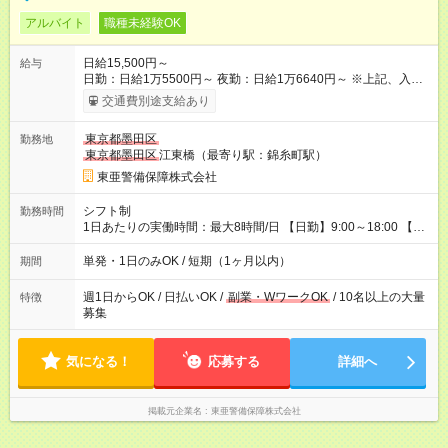
アルバイト
職種未経験OK
日給15,500円～
給与
日勤：日給1万5500円～ 夜勤：日給1万6640円～ ※上記、入社
祝手当4000円含む(25勤務まで) ┗新任研修の終了から100日以内
交通費別途支給あり
┗規定あり ／ 経験や年齢を問わず、 頑張った方全員に支給され
ます！ ＼ ■日給保証あり！ お仕事が早く終わっても、 その日の
東京都墨田区
勤務地
日給は全額支給！ ■月22日以上勤務すると… 日給1000円UP！ ■
東京都墨田区
江東橋（最寄り駅：錦糸町駅）
日払い・週払い・前払いOK！ 給与即時払いサービス『クリア
(CRIA)』で 最短当日にコンビニATMから 現金で給与を受け取れ
東亜警備保障株式会社
ます♪ ※稼働分・規定あり ■法定研修(7h×3日間)中も 手当をしっ
かり【3万円】支給！ ┗研修手当の一部(9，000円)は手渡しで支
シフト制
勤務時間
給 ┗昼食代も別途支給(500円×3日間） ┗研修期間中も交通費全額
1日あたりの実働時間：最大8時間/日 【日勤】9:00～18:00 【夜
支給 【試用期間】試用期間なし
勤】20:00～翌5:00 ・【日勤のみ】【夜勤のみ】もOK♪ ・自分
の都合に合わせて稼げます◎ ・シフトの申告は電話・メールで
単発・1日のみOK / 短期（1ヶ月以内）
期間
OK♪ ┗お仕事したい日を電話かメールで連絡！ ★週5勤務や、プ
ライベートの予定に 合わせて好きな時など、自由に働けます
週1日からOK / 日払いOK /
副業・WワークOK
/ 10名以上の大量
特徴
募集
気になる！
応募する
詳細へ
掲載元企業名
東亜警備保障株式会社