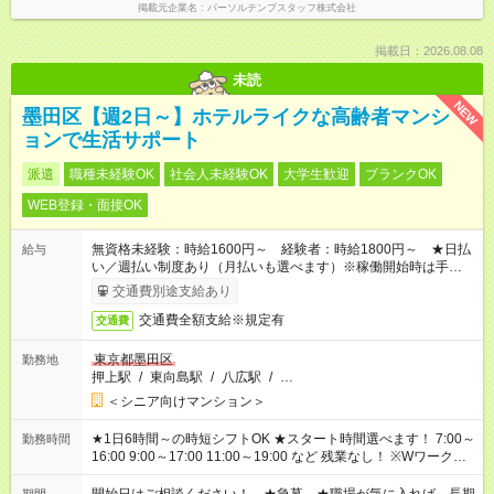
掲載元企業名
パーソルテンプスタッフ株式会社
掲載日：2026.08.08
未読
NEW
墨田区【週2日～】ホテルライクな高齢者マンシ
ョンで生活サポート
派遣
職種未経験OK
社会人未経験OK
大学生歓迎
ブランクOK
WEB登録・面接OK
無資格未経験：時給1600円～ 経験者：時給1800円～ ★日払
給与
い／週払い制度あり（月払いも選べます）※稼働開始時は手続き
完了次第のお支払いとなります。
交通費別途支給あり
交通費全額支給※規定有
交通費
東京都墨田区
勤務地
押上駅
/
東向島駅
/
八広駅
/
…
＜シニア向けマンション＞
★1日6時間～の時短シフトOK ★スタート時間選べます！ 7:00～
勤務時間
16:00 9:00～17:00 11:00～19:00 など 残業なし！ ※Wワークの
場合、他のお仕事と合わせ週40時間超の就業はご案内できませ
ん ※法令に基づき、週20時間以上勤務は社会保険への加入対象