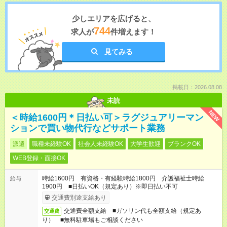
少しエリアを広げると、
744
求人が
件増えます！
見てみる
掲載日：2026.08.08
未読
NEW
＜時給1600円＊日払い可＞ラグジュアリーマン
ションで買い物代行などサポート業務
派遣
職種未経験OK
社会人未経験OK
大学生歓迎
ブランクOK
WEB登録・面接OK
時給1600円 有資格・有経験時給1800円 介護福祉士時給
給与
1900円 ■日払いOK（規定あり）※即日払い不可
交通費別途支給あり
交通費全額支給 ■ガソリン代も全額支給（規定あ
交通費
り） ■無料駐車場もご相談ください