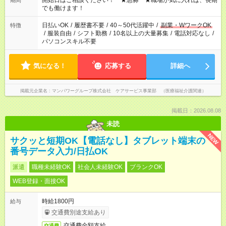
開始日はご相談ください！ ★急募 ★職場が気に入れば、長期
期間
となります ※労働者派遣法（日雇い派遣の原則禁止）により、
でも働けます！
短時間・短期間の就業はご案内が難しい場合があります
日払いOK
/
履歴書不要
/
40～50代活躍中
/
副業・WワークOK
特徴
/
服装自由
/
シフト勤務
/
10名以上の大量募集
/
電話対応なし
/
パソコンスキル不要
気になる！
応募する
詳細へ
掲載元企業名
マンパワーグループ株式会社 ケアサービス事業部 （医療福祉介護関連）
掲載日：2026.08.08
未読
NEW
サクッと短期OK【電話なし】タブレット端末の
番号データ入力/日払OK
派遣
職種未経験OK
社会人未経験OK
ブランクOK
WEB登録・面接OK
時給1800円
給与
交通費別途支給あり
交通費全額支給
交通費