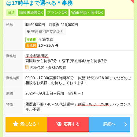
は17時半まで選べる＊事務
派遣
職種未経験OK
ブランクOK
WEB登録・面接OK
時給1800円 月収例 216,000円
給与
交通費別途支給あり
全額支給
交通費
20～25万円
月収例
東京都墨田区
勤務地
両国駅から徒歩7分
/
森下(東京都)駅から徒歩7分
各種包装・資材の製造
09:00～17:30(実働7時間30分 休憩1時間) ※16:00までなどのご
勤務時間
相談もお気軽にお待ちしております！
2026年09月上旬～長期 ※9月～！
期間
履歴書不要
/
40～50代活躍中
/
副業・WワークOK
/
パソコンス
特徴
キル不要
気になる！
応募する
詳細へ