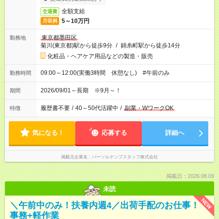
全額支給
交通費
5～10万円
月収例
東京都墨田区
勤務地
菊川(東京都)駅から徒歩9分
/
錦糸町駅から徒歩14分
化粧品・ヘアケア用品などの製造・販売
09:00～12:00(実働3時間 休憩なし) #午前のみ
勤務時間
2026/09/01～長期 ※9月～！
期間
履歴書不要
/
40～50代活躍中
/
副業・WワークOK
特徴
気になる！
応募する
詳細へ
掲載元企業名
パーソルテンプスタッフ株式会社
掲載日：2026.08.09
未読
NEW
＼午前中のみ！扶養内週4／出荷手配のお仕事！
事務+軽作業