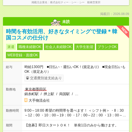
掲載元企業名
株式会社ティー・シー・シー 船橋営業所
掲載日：2026.08.09
未読
NEW
時間を有効活用、好きなタイミングで登録＊韓
国コスメの仕分け
派遣
職種未経験OK
社会人未経験OK
大学生歓迎
ブランクOK
WEB登録・面接OK
時給1300円 ■日払い・週払いOK！(規定あり) ■現金日払いも
給与
OK（規定あり）
交通費別途支給あり
東京都墨田区
勤務地
錦糸町駅
/
押上駅
/
両国駅
/
…
大手物流会社
9:00～18:00 希望の時間帯を選べます！ ＜シフト例＞ ・8：30
勤務時間
～12：00 ・10：00～19：00 ・17：00～22：00 ・13：00～
22：00 ・22：00～翌6：00 など
【急募】即日スタートＯＫ！ 単発1日のみから働けます。
期間