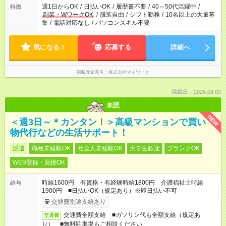
週1日からOK
/
日払いOK
/
履歴書不要
/
40～50代活躍中
/
特徴
副業・WワークOK
/
服装自由
/
シフト勤務
/
10名以上の大量募
集
/
電話対応なし
/
パソコンスキル不要
気になる！
応募する
詳細へ
掲載元企業名
株式会社マイワーク
掲載日：2026.08.09
未読
NEW
＜週3日～＊カンタン！＞高級マンションで買い
物代行などの生活サポート！
派遣
職種未経験OK
社会人未経験OK
大学生歓迎
ブランクOK
WEB登録・面接OK
時給1600円 有資格・有経験時給1800円 介護福祉士時給
給与
1900円 ■日払いOK（規定あり）※即日払い不可
交通費別途支給あり
交通費全額支給 ■ガソリン代も全額支給（規定あ
交通費
り） ■無料駐車場もご相談ください