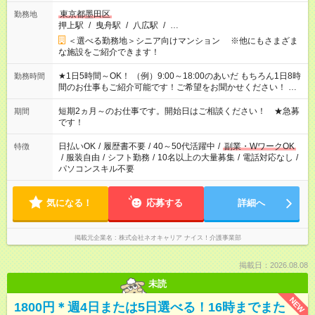
東京都墨田区
勤務地
押上駅
/
曳舟駅
/
八広駅
/
…
＜選べる勤務地＞シニア向けマンション ※他にもさまざま
な施設をご紹介できます！
★1日5時間～OK！ （例）9:00～18:00のあいだ もちろん1日8時
勤務時間
間のお仕事もご紹介可能です！ご希望をお聞かせください！ ★
家庭の都合でお休みが必要な場合も遠慮なくご相談ください。
※週最低15時間以上の勤務が必要です
短期2ヵ月～のお仕事です。開始日はご相談ください！ ★急募
期間
です！
日払いOK
/
履歴書不要
/
40～50代活躍中
/
副業・WワークOK
特徴
/
服装自由
/
シフト勤務
/
10名以上の大量募集
/
電話対応なし
/
パソコンスキル不要
気になる！
応募する
詳細へ
掲載元企業名
株式会社ネオキャリア ナイス！介護事業部
掲載日：2026.08.08
未読
NEW
1800円＊週4日または5日選べる！16時までまた