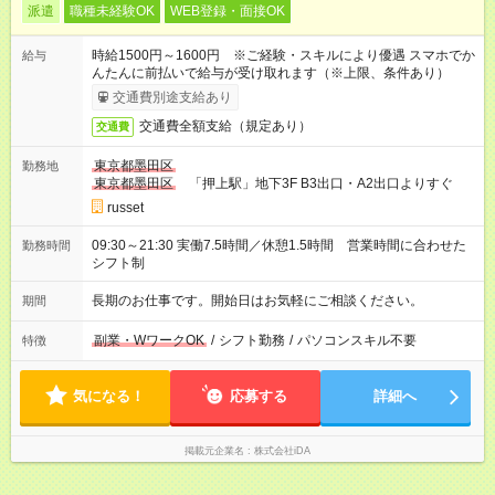
派遣
職種未経験OK
WEB登録・面接OK
時給1500円～1600円 ※ご経験・スキルにより優遇 スマホでか
給与
んたんに前払いで給与が受け取れます（※上限、条件あり）
交通費別途支給あり
交通費全額支給（規定あり）
交通費
東京都墨田区
勤務地
東京都墨田区
「押上駅」地下3F B3出口・A2出口よりすぐ
russet
09:30～21:30 実働7.5時間／休憩1.5時間 営業時間に合わせた
勤務時間
シフト制
長期のお仕事です。開始日はお気軽にご相談ください。
期間
副業・WワークOK
/
シフト勤務
/
パソコンスキル不要
特徴
気になる！
応募する
詳細へ
掲載元企業名
株式会社iDA