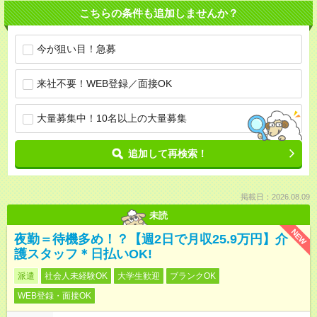
こちらの条件も追加しませんか？
今が狙い目！急募
来社不要！WEB登録／面接OK
大量募集中！10名以上の大量募集
追加して再検索！
掲載日：2026.08.09
未読
NEW
夜勤＝待機多め！？【週2日で月収25.9万円】介
護スタッフ＊日払いOK!
派遣
社会人未経験OK
大学生歓迎
ブランクOK
WEB登録・面接OK