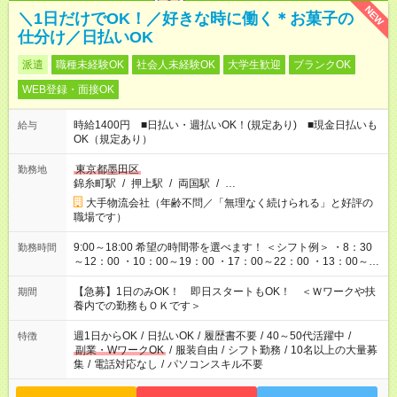
NEW
＼1日だけでOK！／好きな時に働く＊お菓子の
仕分け／日払いOK
派遣
職種未経験OK
社会人未経験OK
大学生歓迎
ブランクOK
WEB登録・面接OK
時給1400円 ■日払い・週払いOK！(規定あり) ■現金日払いも
給与
OK（規定あり）
東京都墨田区
勤務地
錦糸町駅
/
押上駅
/
両国駅
/
…
大手物流会社（年齢不問／「無理なく続けられる」と好評の
職場です）
9:00～18:00 希望の時間帯を選べます！ ＜シフト例＞ ・8：30
勤務時間
～12：00 ・10：00～19：00 ・17：00～22：00 ・13：00～
22：00 ・22：00～翌6：00 など
【急募】1日のみOK！ 即日スタートもOK！ ＜Ｗワークや扶
期間
養内での勤務もＯＫです＞
週1日からOK
/
日払いOK
/
履歴書不要
/
40～50代活躍中
/
特徴
副業・WワークOK
/
服装自由
/
シフト勤務
/
10名以上の大量募
集
/
電話対応なし
/
パソコンスキル不要