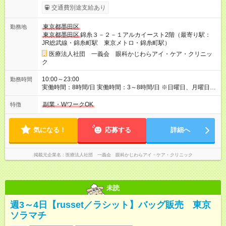
用期間なし
交通費別途支給あり
東京都墨田区
勤務地
東京都墨田区
錦糸３－２－１アルカイースト2階（最寄り駅：
JR総武線・錦糸町駅 東京メトロ・錦糸町駅）
医療法人社団 一義会 眼科かじわらアイ・ケア・クリニッ
ク
10:00～23:00
勤務時間
実働時間：8時間/日 実働時間：3～8時間/日 ※日曜日、月曜日、
祝日はお休みです 昇給：あり（業績による）
副業・WワークOK
特徴
気になる！
応募する
詳細へ
掲載元企業名
医療法人社団 一義会 眼科かじわらアイ・ケア・クリニック
未読
週3～4日【russet／ラシット】バッグ販売 東京
ソラマチ