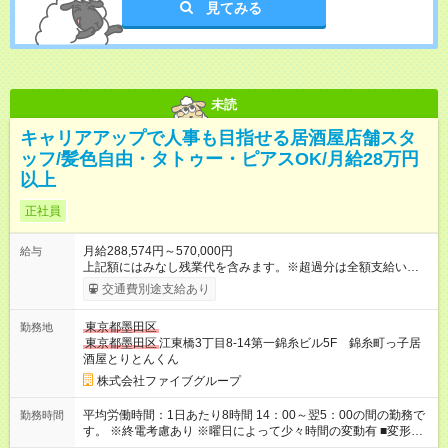
見てみる
未読
キャリアアップで人事も目指せる居酒屋店舗スタ
ッフ/髪色自由・タトゥー・ピアスOK/月給28万円
以上
正社員
月給288,574円～570,000円
給与
上記額にはみなし残業代を含みます。※超過分は全額支給いたし
ます。 みなし残業代 55,495円／月 みなし残業時間 36時間／月
交通費別途支給あり
■昇給あり 年2回の給与査定による ■賞与あり ■前払い賞与あり
金額に関しては年次で変動あり ■昇格あり ■役職手当 ■深夜手当
東京都墨田区
勤務地
■残業手当あり ■交通費支給（上限3万円/月） ■引越し手当 敷
東京都墨田区
江東橋3丁目8-14第一錦糸ビル5F 錦糸町っ子居
金・礼金・保証金・保険料の初期費用+荷物運搬費を支給 ※規定
酒屋とりとんくん
あり ■積立金制度 給与ならびに賞与から積立を行える(年利2%)
シフトは22:00～翌5:00の深夜帯に入ってもらうこともありま
株式会社ファイブグループ
す。 一般的な飲食業では、この深夜帯のお給料は「みなし」と
して基本給に含まれることがしばしば・・・ でもファイブでは
平均労働時間：1日あたり8時間 14：00～翌5：00の間の勤務で
勤務時間
「別途」深夜手当を支給！ ただキツいだけの深夜業務では心か
す。 ※終電考慮あり ※曜日によって少々時間の変動有 ■変形労
ら楽しい接客は出来ません。 頑張りに対しては誠実に向き合っ
働時間制 ■実労働時間：8時間程度 ■休憩時間：1時間程度～2時