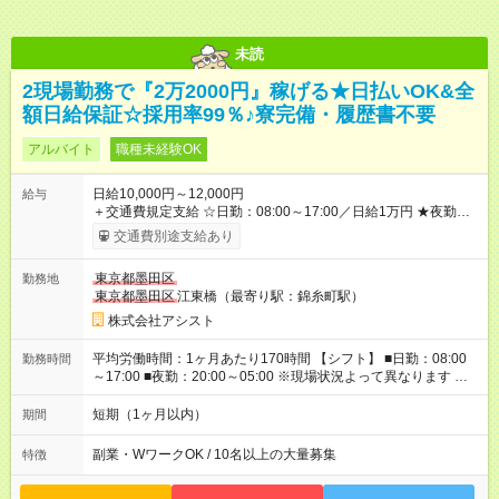
未読
2現場勤務で『2万2000円』稼げる★日払いOK&全
額日給保証☆採用率99％♪寮完備・履歴書不要
アルバイト
職種未経験OK
日給10,000円～12,000円
給与
＋交通費規定支給 ☆日勤：08:00～17:00／日給1万円 ★夜勤：
20:00～05:00／日給1万2000円 -:+:-:+:-:+:-:+:-:+:- 日勤＋夜勤で 1
交通費別途支給あり
日『2万2000円』も稼げる！ -:+:-:+:-:+:-:+:-:+:- ■選べる支払い方
法 ┗日払い・週払い・月払いOK！ さらに手渡し・振込まで選
東京都墨田区
勤務地
べる！ 日払いは、当日に『現金全額』手渡しです♪ ■残業手当
東京都墨田区
江東橋（最寄り駅：錦糸町駅）
別途支給 ■日給全額保障あり ┗予定時間より早く終わっても日給
は満額支給！ ■資格手当あり ┗施設警備2級など 【試用期間】
株式会社アシスト
試用期間なし
平均労働時間：1ヶ月あたり170時間 【シフト】 ■日勤：08:00
勤務時間
～17:00 ■夜勤：20:00～05:00 ※現場状況よって異なります ※早
く終われば1現場4～8時間勤務もあり ☆週3～勤務OK！ ☆現場
が早く終わっても日給全額保証！ ☆ご希望の方は「日勤＋夜
短期（1ヶ月以内）
期間
勤」も可能！ 平均労働時間：1ヶ月あたり170時間 【シフト】 ■
日勤：08:00～17:00 ■夜勤：20:00～05:00 ※現場状況よって異
副業・WワークOK / 10名以上の大量募集
特徴
なります ※早く終われば1現場4～8時間勤務もあり ☆週3～勤務
OK！ ☆現場が早く終わっても日給全額保証！ ☆ご希望の方は