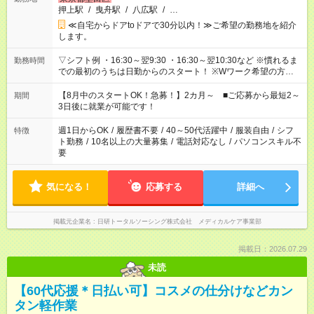
押上駅
/
曳舟駅
/
八広駅
/
…
≪自宅からドアtoドアで30分以内！≫ご希望の勤務地を紹介
します。
▽シフト例 ・16:30～翌9:30 ・16:30～翌10:30など ※慣れるま
勤務時間
での最初のうちは日勤からのスタート！ ※Wワーク希望の方へ
今ご覧のお仕事で希望する勤務時間と、もう1つのお仕事の勤務
時間。 合計で週40時間を超える場合は応募できません。
【8月中のスタートOK！急募！】2カ月～ ■ご応募から最短2～
期間
3日後に就業が可能です！
週1日からOK
/
履歴書不要
/
40～50代活躍中
/
服装自由
/
シフ
特徴
ト勤務
/
10名以上の大量募集
/
電話対応なし
/
パソコンスキル不
要
気になる！
応募する
詳細へ
掲載元企業名
日研トータルソーシング株式会社 メディカルケア事業部
掲載日：2026.07.29
未読
【60代応援＊日払い可】コスメの仕分けなどカン
タン軽作業