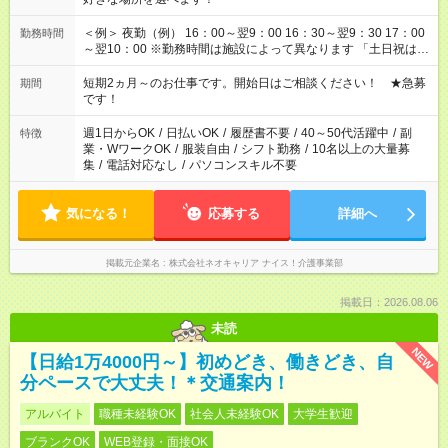
＜例＞ 夜勤（例） 16：00～翌9：00 16：30～翌9：30 17：00
勤務時間
～翌10：00 ※勤務時間は施設によって異なります 「土日祝は休
みたい」 「しっかり稼ぎたい」 「もう少し遅い時間から始めた
い」など ご希望にあったお仕事をご案内いたします。 ※未経験
短期2ヵ月～のお仕事です。開始日はご相談ください！ ★急募
期間
の方の場合は1～2ヶ月間は日中での仕事を経験いただき、 お
です！
仕事に慣れてからの夜勤になります。 ★家庭の都合でお休みが
必要な場合も遠慮なくご相談ください。
週1日からOK
/
日払いOK
/
履歴書不要
/
40～50代活躍中
/
副
特徴
業・WワークOK
/
服装自由
/
シフト勤務
/
10名以上の大量募
集
/
電話対応なし
/
パソコンスキル不要
気になる！
応募する
詳細へ
掲載元企業名
株式会社ネオキャリア ナイス！介護事業部
掲載日：2026.08.06
未読
NEW
【日給1万4000円～】初めどき、働きどき、自
分ペースで大丈夫！＊交通案内！
アルバイト
職種未経験OK
社会人未経験OK
大学生歓迎
ブランクOK
WEB登録・面接OK