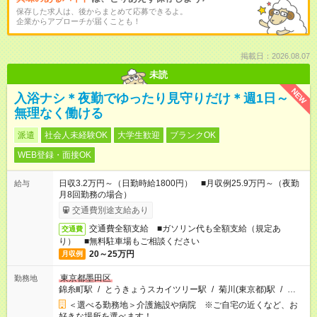
保存した求人は、後からまとめて応募できるよ。
企業からアプローチが届くことも！
掲載日：2026.08.07
未読
NEW
入浴ナシ＊夜勤でゆったり見守りだけ＊週1日～
無理なく働ける
派遣
社会人未経験OK
大学生歓迎
ブランクOK
WEB登録・面接OK
日収3.2万円～（日勤時給1800円） ■月収例25.9万円～（夜勤
給与
月8回勤務の場合）
交通費別途支給あり
交通費全額支給 ■ガソリン代も全額支給（規定あ
交通費
り） ■無料駐車場もご相談ください
20～25万円
月収例
東京都墨田区
勤務地
錦糸町駅
/
とうきょうスカイツリー駅
/
菊川(東京都)駅
/
…
＜選べる勤務地＞介護施設や病院 ※ご自宅の近くなど、お
好きな場所を選べます！