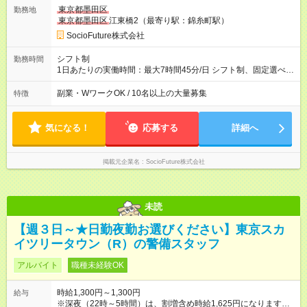
下記支給 12/31～1/3が1日5000円 12/30と1/4が1日2500円 【試
東京都墨田区
勤務地
用期間】試用期間あり 試用期間の長さ：2ヶ月 雇用形態、給与
東京都墨田区
江東橋2（最寄り駅：錦糸町駅）
は本採用時と同じです。 ※初回は2ヵ月後の末日までの契約とな
ります。
SocioFuture株式会社
シフト制
勤務時間
1日あたりの実働時間：最大7時間45分/日 シフト制、固定選べま
す！ 7：00－翌8：00の間で相談OK！ 例えば ・平日のみ9：
00－17：00 ・週3日7：00－16：00 ・週5日13：00－22：00、
副業・WワークOK / 10名以上の大量募集
特徴
・週3日夜勤22：00－翌8：00 ・平日週3日10：00～15：00
などなど何でもご相談ください ★時短OK！ ★1日4時間～、週3
日～OK！
気になる！
応募する
詳細へ
掲載元企業名
SocioFuture株式会社
未読
【週３日～★日勤夜勤お選びください】東京スカ
イツリータウン（R）の警備スタッフ
アルバイト
職種未経験OK
時給1,300円～1,300円
給与
※深夜（22時～5時間）は、割増含め時給1,625円になります。