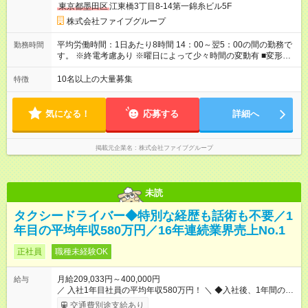
東京都墨田区
江東橋3丁目8-14第一錦糸ビル5F
金・礼金・保証金・保険料の初期費用+荷物運搬費を支給 ※規定
あり ■積立金制度 給与ならびに賞与から積立を行える(年利2%)
株式会社ファイブグループ
シフトは22:00～翌5:00の深夜帯に入ってもらうこともありま
す。 一般的な飲食業では、この深夜帯のお給料は「みなし」と
平均労働時間：1日あたり8時間 14：00～翌5：00の間の勤務で
勤務時間
して基本給に含まれることがしばしば・・・ でもファイブでは
す。 ※終電考慮あり ※曜日によって少々時間の変動有 ■変形労
「別途」深夜手当を支給！ ただキツいだけの深夜業務では心か
働時間制 ■実労働時間：8時間程度 ■休憩時間：1時間程度～2時
ら楽しい接客は出来ません。 頑張りに対しては誠実に向き合っ
間 休憩時間は勤務時間による ■月平均所定労働時間：173時間 ■
10名以上の大量募集
特徴
てしっかり還元することを大事にしています！ 【試用期間】試
平均残業時間：42時間程度 平均労働時間：1日あたり8時間
用期間あり 試用期間の長さ：3ヶ月 雇用形態、給与は本採用時
14：00～翌5：00の間の勤務です。 ※終電考慮あり ※曜日によ
と同じです。
って少々時間の変動有 ■変形労働時間制 ■実労働時間：8時間程
気になる！
応募する
詳細へ
度 ■休憩時間：1時間程度～2時間 休憩時間は勤務時間による ■
月平均所定労働時間：173時間 ■平均残業時間：42時間程度
掲載元企業名
株式会社ファイブグループ
未読
タクシードライバー◆特別な経歴も話術も不要／1
年目の平均年収580万円／16年連続業界売上No.1
正社員
職種未経験OK
月給209,033円～400,000円
給与
／ 入社1年目社員の平均年収580万円！ ＼ ◆入社後、1年間の給
与保証あり！ ─────────────── 乗務にじっくりと慣れて
交通費別途支給あり