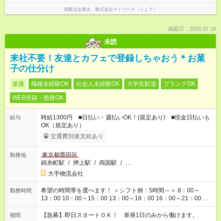
掲載元企業名
株式会社マイワーク（シニア）
掲載日：2026.07.18
未読
来社不要！友達とカフェで登録しちゃおう＊お菓
子の仕分け
派遣
職種未経験OK
社会人未経験OK
大学生歓迎
ブランクOK
WEB登録・面接OK
時給1300円 ■日払い・週払いOK！(規定あり) ■現金日払いも
給与
OK（規定あり）
交通費別途支給あり
東京都墨田区
勤務地
錦糸町駅
/
押上駅
/
両国駅
/
…
大手物流会社
希望の時間帯を選べます！ ＜シフト例：5時間～＞ 8：00～
勤務時間
13：00 10：00～15：00 13：00～18：00 16：00～21：00 ＜
シフト例：8時間～＞ ・10：00～19：00 ・13：00～22：00 ・
22：00～翌6：00 など！是非ご希望をお聞かせください！
【急募】即日スタートＯＫ！ 単発1日のみから働けます。
期間