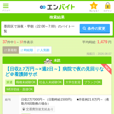
0
メニュー
気になる！
ログイン
検索結果
墨田区で深夜・早朝（22:00～7:00）のバイト一
条件の変更
覧
37
1,479
件中
1
～
37
件表示
平均時給:
円
新着順
時給順
人気順
掲載日：2026.08.07
未読
NEW
【日収2.7万円～×週2日～】病院で夜の見回りな
ど＠看護師サポ
派遣
職種未経験OK
社会人未経験OK
大学生歓迎
ブランクOK
WEB登録・面接OK
日収2万7000円～（日勤時給1500円） ■月収例21.6万円～（夜
給与
勤月8回勤務の場合）
交通費別途支給あり