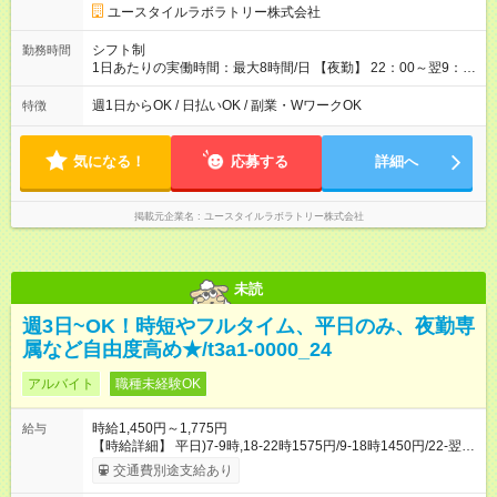
ユースタイルラボラトリー株式会社
シフト制
勤務時間
1日あたりの実働時間：最大8時間/日 【夜勤】 22：00～翌9：
00 ※週1日～OK ／ 夜勤専従 ＊＊ 勤務時間例 ＊＊ ■22時か
ら翌7時 ■23時から翌8時 ■24時から翌9時 など ※上記の時間
週1日からOK / 日払いOK / 副業・WワークOK
特徴
内で8時間勤務（休憩1時間）ご利用者様により、時間は異なり
ます。 ※曜日固定（毎週同じ曜日での勤務となります）
気になる！
応募する
詳細へ
掲載元企業名
ユースタイルラボラトリー株式会社
未読
週3日~OK！時短やフルタイム、平日のみ、夜勤専
属など自由度高め★/t3a1-0000_24
アルバイト
職種未経験OK
時給1,450円～1,775円
給与
【時給詳細】 平日)7-9時,18-22時1575円/9-18時1450円/22-翌7
時1650円 土日祝)7-9時,18-22時1700円/9-18時1575円/22-翌7時
交通費別途支給あり
1775円 ・年末年始手当：12/30～1/4の間に1日3.75h以上勤務で