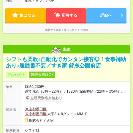
副業・WワークOK
特徴
※勤務日数や時間帯はご相談ください。 平均労働時間：1週間あ
たり40時間 【0:00～24:00】の間でシフトを組みます。 拠点・
サービスによりシフト・勤務時間は異なります。 ＜シフト例＞
気になる！
応募する
詳細へ
早番：7:30～16:30 日勤：9:00～18:00 遅番：10:30～19:30 夜
勤：16:30～翌9:30 ※上記は一例です。 ※勤務日数や時間帯はご
相談ください。
掲載元企業名
株式会社ニチイ学館
未読
シフトも柔軟♪自動化でカンタン接客◎！食事補助
あり♪履歴書不要／すき家 錦糸公園前店
アルバイト
職種未経験OK
時給1,230円～
給与
通常時給（5時～22時）：1320円 深夜時給（22時～翌5時）：
1650円 高校生時給：1230円 【特別手当】早朝手当（5：00-9：
交通費別途支給あり
00）時給+150円 【試用期間】試用期間あり 試用期間の長さ：1
ヶ月 雇用形態、給与は本採用時と同じです。 試用期間の実態は
東京都墨田区
勤務地
30日（※条件変更なし）ですが、切り上げで一ヶ月とさせてい
東京都墨田区
太平3-4-8グレイスMM1F
ただきます。 研修制度あり：15時間(研修中も同時給）
株式会社すき家
シフト制
勤務時間