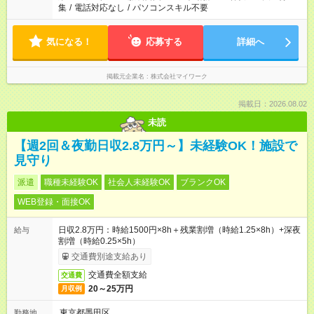
集
/
電話対応なし
/
パソコンスキル不要
気になる！
応募する
詳細へ
掲載元企業名
株式会社マイワーク
掲載日：2026.08.02
未読
【週2回＆夜勤日収2.8万円～】未経験OK！施設で
見守り
派遣
職種未経験OK
社会人未経験OK
ブランクOK
WEB登録・面接OK
日収2.8万円：時給1500円×8h＋残業割増（時給1.25×8h）+深夜
給与
割増（時給0.25×5h）
交通費別途支給あり
交通費全額支給
交通費
20～25万円
月収例
東京都墨田区
勤務地