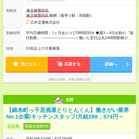
いただけるよう、売上に関係なく給与を保証します。保証額以
上の売上を確保した場合は、もちろんその分を上乗せで支給い
東京都墨田区
勤務地
たします。 【入社1～3カ月目】月給40万円保証 【入社4～12カ
東京都墨田区
横網（最寄り駅：両国駅）
月目】月給35万円保証 【入社13カ月以降】月給20万9033円＋
歩合＋賞与年3回 ※上記には、一律支給の手当を含みます。
日本交通株式会社
※「厚生労働省のタクシー運転者の最低賃金計算方法に基づ
く」 ◆業界最高水準の歩合率で還元！ ───────────────
平均労働時間：1ヶ月あたり170時間30分 ◆週3～4日出勤の「隔
勤務時間
売上の62%が歩合や賞与として還元されるため、頑張った分だ
日勤務」 ───────────── 働いた翌日は丸24時間勤務が入
け収入UPが実現できます。なかには入社1年目から年収800万円
りません。 ◆最も稼ぎやすい時間帯で勤務
も！ 【試用期間】試用期間あり 試用期間の長さ：3ヶ月 雇用形
───────────── シフトは、15：00～翌10：00 ※月間労働
10名以上の大量募集
特徴
態、給与は本採用時と同じです。 試用期間中の労働条件は本採
時間170.5h ※1回の乗務は15.5h（休憩3h） ※研修中は実働時間
用と同じです。
7.5h ※残業は基本的にありません 平均労働時間：1ヶ月あたり
170時間30分 ◆週3～4日出勤の「隔日勤務」
気になる！
応募する
詳細へ
───────────── 働いた翌日は丸24時間勤務が入りませ
ん。 ◆最も稼ぎやすい時間帯で勤務 ───────────── シフ
トは、15：00～翌10：00 ※月間労働時間170.5h ※1回の乗務は
掲載元企業名
日本交通株式会社
15.5h（休憩3h） ※研修中は実働時間7.5h ※残業は基本的にあり
ません
未読
【錦糸町っ子居酒屋とりとんくん】働きがい業界
No.1企業/キッチンスタッフ/月給288，574円～
正社員
職種未経験OK
月給288,574円～570,000円
給与