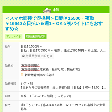
未読
＜スマホ面接で即採用＞日勤￥15500・夜勤
￥16640☆日払い＆週1～OK☆初バイトにもおす
すめ☆
アルバイト
職種未経験OK
日給15,500円～
給与
日勤：日給1万5500円～ 夜勤：日給1万6640円～ ※上記、入社
祝手当4000円含む(25勤務まで) ┗新任研修の終了から100日以内
交通費別途支給あり
┗規定あり ／ 経験や年齢を問わず、 頑張った方全員に支給され
ます！ ＼ ■日給保証あり！ お仕事が早く終わっても、 その日の
東京都墨田区
勤務地
日給は全額支給！ ■月22日以上勤務すると… 日給1000円UP！ ■
東京都墨田区
江東橋（最寄り駅：錦糸町駅）
日払い・週払い・前払いOK！ 給与即時払いサービス『クリア
(CRIA)』で 最短当日にコンビニATMから 現金で給与を受け取れ
東亜警備保障株式会社
ます♪ ※稼働分・規定あり ■法定研修(7h×3日間)中も 手当をしっ
かり【3万円】支給！ ┗研修手当の一部(9，000円)は手渡しで支
シフト制
勤務時間
給 ┗昼食代も別途支給(500円×3日間） ┗研修期間中も交通費全額
1日あたりの実働時間：最大8時間/日 【日勤】9:00～18:00 【夜
支給 【試用期間】試用期間なし
勤】20:00～翌5:00 ・【日勤のみ】【夜勤のみ】もOK♪ ・自分
の都合に合わせて稼げます◎ ・シフトの申告は電話・メールで
単発・1日のみOK / 短期（1ヶ月以内）
期間
OK♪ ┗お仕事したい日を電話かメールで連絡！ ★週5勤務や、プ
ライベートの予定に 合わせて好きな時など、自由に働けます
週1日からOK / 日払いOK / 副業・WワークOK / 10名以上の大量
特徴
募集