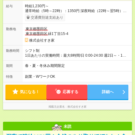
時給1,230円～
給与
通常時給（5時～22時）：1350円 深夜時給（22時～翌5時）：
1688円 高校生時給：1230円 【特別手当】早朝手当（5：00-9：
交通費別途支給あり
00）時給+150円 【試用期間】試用期間あり 試用期間の長さ：1
ヶ月 雇用形態、給与は本採用時と同じです。 試用期間の実態は
東京都墨田区
勤務地
30日（※条件変更なし）ですが、切り上げで一ヶ月とさせてい
東京都墨田区
緑1丁目15-4
ただきます。 研修制度あり：15時間(研修中も同時給）
株式会社すき家
シフト制
勤務時間
1日あたりの実働時間：最大8時間/日 0:00-24:00 週2日～・1日
2h～OK ＜シフト例＞ 〇朝帯 5:00-9:00 〇昼帯 9:00-14:00 〇午
後帯 14:00-18:00 〇夜帯 18:00-22:00 〇深夜帯 22:00-翌5:00 基
春・夏・冬休み期間限定
期間
本は固定シフトですが家庭の都合などイレギュラーには対応し
ます♪
副業・WワークOK
特徴
気になる！
応募する
詳細へ
掲載元企業名
株式会社すき家
未読