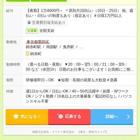
【夜勤】1万4000円～ ＊原則月2回払い（10日・25日） 他、週
給与
払い・日払いの制度もあり（規定あり）＃日収1万円以上
交通費別途支給あり
全額支給
交通費
東京都墨田区
勤務地
錦糸町駅
/
両国駅
/
曳舟駅
/
…
錦糸町
（選べる日勤・夜勤） ▼20：00～翌5：00／21：00～翌6：
勤務時間
00 など（休憩1h） 日勤のお仕事もございます！お気軽にご相談
ください！
研修後即日～OK ★短期・長期の就業も大歓迎＃急募
期間
週1日からOK
/
日払いOK
/
40～50代活躍中
/
副業・Wワーク
特徴
OK
/
シフト勤務
/
10名以上の大量募集
/
電話対応なし
/
パソコ
ンスキル不要
気になる！
応募する
詳細へ
掲載元企業名
テイケイ株式会社 【東京・神奈川エリア】