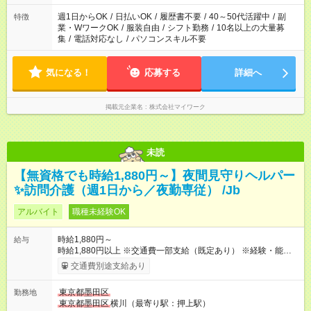
週1日からOK
/
日払いOK
/
履歴書不要
/
40～50代活躍中
/
副
特徴
業・WワークOK
/
服装自由
/
シフト勤務
/
10名以上の大量募
集
/
電話対応なし
/
パソコンスキル不要
気になる！
応募する
詳細へ
掲載元企業名
株式会社マイワーク
未読
【無資格でも時給1,880円～】夜間見守りヘルパー
✨訪問介護（週1日から／夜勤専従） /Jb
アルバイト
職種未経験OK
時給1,880円～
給与
時給1,880円以上 ※交通費一部支給（既定あり） ※経験・能力を
考慮して決定します 【収入例】 週1回勤務の場合：1,880円×8時
交通費別途支給あり
間×4回=6万0,160円 週3回勤務の場合：1,880円×8時間×12回
=18万0,480円 【試用期間】試用期間あり 試用期間の長さ：2ヶ
東京都墨田区
勤務地
月 ※ 雇用形態と給与に、本採用時と異なる部分があります。 雇
東京都墨田区
横川（最寄り駅：押上駅）
用形態：本採用時と同じです。 給与：時給 1,660円以上