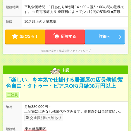
す。 一般的な飲食業では、この深夜帯のお給料は「みなし」と
して基本給に含まれることがしばしば・・・ でもファイブでは
平均労働時間：1日あたり8時間 14：00～翌5：00の間の勤務で
勤務時間
「別途」深夜手当を支給！ ただキツいだけの深夜業務では心か
す。 ※終電考慮あり ※曜日によって少々時間の変動有 ■変形労
ら楽しい接客は出来ません。 頑張りに対しては誠実に向き合っ
働時間制 ■実労働時間：8時間程度 ■休憩時間：1時間程度～2時
てしっかり還元することを大事にしています！ 【試用期間】試
間 休憩時間は勤務時間による ■月平均所定労働時間：173時間 ■
10名以上の大量募集
特徴
用期間あり 試用期間の長さ：3ヶ月 雇用形態、給与は本採用時
平均残業時間：42時間程度 平均労働時間：1日あたり8時間
と同じです。
14：00～翌5：00の間の勤務です。 ※終電考慮あり ※曜日によ
って少々時間の変動有 ■変形労働時間制 ■実労働時間：8時間程
気になる！
応募する
詳細へ
度 ■休憩時間：1時間程度～2時間 休憩時間は勤務時間による ■
月平均所定労働時間：173時間 ■平均残業時間：42時間程度
掲載元企業名
株式会社ファイブグループ
未読
「楽しい」を本気で仕掛ける居酒屋の店長候補/髪
色自由・タトゥー・ピアスOK/月給38万円以上
正社員
月給380,000円～
給与
上記額にはみなし残業代を含みます。※超過分は全額支給いたし
ます。 みなし残業代 58,282円／月 みなし残業時間 36時間／月
交通費別途支給あり
■昇給あり 年2回の給与査定による ■賞与あり ■前払い賞与あり
金額に関しては年次で変動あり ■昇格あり ■役職手当 ■深夜手当
東京都墨田区
勤務地
■残業手当あり ■交通費支給（上限3万円/月） ■引越し手当 敷