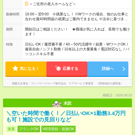
＜ご近所の老人ホームなど＞
16:00～翌9:00 ※残業なし！ ※Wワークの場合、他のお仕事と
勤務時間
合わせ週40時間超の就業はご案内できません ※法令に基づき、
週20時間以上勤務は社会保険への加入対象となります ※労働者
派遣法（日雇い派遣の原則禁止）により、短時間・短期間の就
開始日はご相談ください！ ★職場が気に入れば、長期でも働け
期間
業はご案内が難しい場合があります
ます！
日払いOK
/
履歴書不要
/
40～50代活躍中
/
副業・WワークOK
/
特徴
服装自由
/
シフト勤務
/
10名以上の大量募集
/
電話対応なし
/
パ
ソコンスキル不要
気になる！
応募する
詳細へ
掲載元企業名
マンパワーグループ株式会社 ケアサービス事業部 （医療福祉介護関連）
掲載日：2026.08.03
未読
＼空いた時間で働く！／日払いOK×1勤務3.4万円
も可！施設での見回りなど
派遣
ブランクOK
WEB登録・面接OK