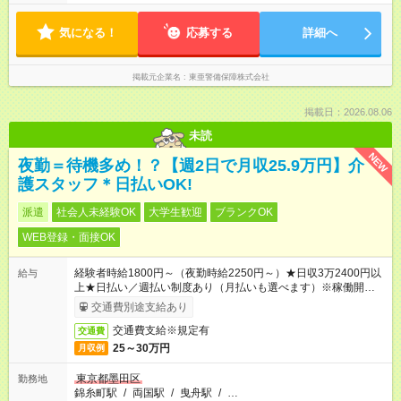
気になる！
応募する
詳細へ
掲載元企業名
東亜警備保障株式会社
掲載日：2026.08.06
未読
NEW
夜勤＝待機多め！？【週2日で月収25.9万円】介
護スタッフ＊日払いOK!
派遣
社会人未経験OK
大学生歓迎
ブランクOK
WEB登録・面接OK
経験者時給1800円～（夜勤時給2250円～）★日収3万2400円以
給与
上★日払い／週払い制度あり（月払いも選べます）※稼働開始時
は手続き完了次第のお支払いとなります。
交通費別途支給あり
交通費支給※規定有
交通費
25～30万円
月収例
東京都墨田区
勤務地
錦糸町駅
/
両国駅
/
曳舟駅
/
…