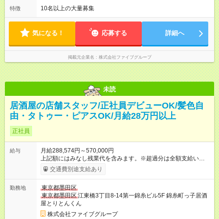
てしっかり還元することを大事にしています！ 【試用期間】試
間 休憩時間は勤務時間による ■月平均所定労働時間：173時間 ■
10名以上の大量募集
特徴
用期間あり 試用期間の長さ：3ヶ月 雇用形態、給与は本採用時
平均残業時間：42時間程度 平均労働時間：1日あたり8時間
と同じです。
14：00～翌5：00の間の勤務です。 ※終電考慮あり ※曜日によ
って少々時間の変動有 ■変形労働時間制 ■実労働時間：8時間程
気になる！
応募する
詳細へ
度 ■休憩時間：1時間程度～2時間 休憩時間は勤務時間による ■
月平均所定労働時間：173時間 ■平均残業時間：42時間程度
掲載元企業名
株式会社ファイブグループ
未読
居酒屋の店舗スタッフ/正社員デビューOK/髪色自
由・タトゥー・ピアスOK/月給28万円以上
正社員
月給288,574円～570,000円
給与
上記額にはみなし残業代を含みます。※超過分は全額支給いたし
ます。 みなし残業代 55,495円／月 みなし残業時間 36時間／月
交通費別途支給あり
■昇給あり 年2回の給与査定による ■賞与あり ■前払い賞与あり
金額に関しては年次で変動あり ■昇格あり ■役職手当 ■深夜手当
東京都墨田区
勤務地
■残業手当あり ■交通費支給（上限3万円/月） ■引越し手当 敷
東京都墨田区
江東橋3丁目8-14第一錦糸ビル5F 錦糸町っ子居酒
金・礼金・保証金・保険料の初期費用+荷物運搬費を支給 ※規定
屋とりとんくん
あり ■積立金制度 給与ならびに賞与から積立を行える(年利2%)
シフトは22:00～翌5:00の深夜帯に入ってもらうこともありま
株式会社ファイブグループ