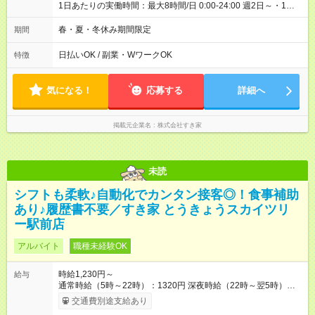
1日あたりの実働時間：最大8時間/日 0:00-24:00 週2日～・1日
2h～OK ＜シフト例＞ 〇朝帯 5:00-9:00 〇昼帯 9:00-14:00 〇午
後帯 14:00-18:00 〇夜帯 18:00-22:00 〇深夜帯 22:00-翌5:00 基
春・夏・冬休み期間限定
期間
本は固定シフトですが家庭の都合などイレギュラーには対応し
ます♪
日払いOK / 副業・WワークOK
特徴
気になる！
応募する
詳細へ
掲載元企業名
株式会社すき家
未読
シフトも柔軟♪自動化でカンタン接客◎！食事補助
あり♪履歴書不要／すき家 とうきょうスカイツリ
ー駅前店
アルバイト
職種未経験OK
時給1,230円～
給与
通常時給（5時～22時）：1320円 深夜時給（22時～翌5時）：
1650円 高校生時給：1230円 【特別手当】早朝手当（5：00-9：
交通費別途支給あり
00）時給+150円 【試用期間】試用期間あり 試用期間の長さ：1