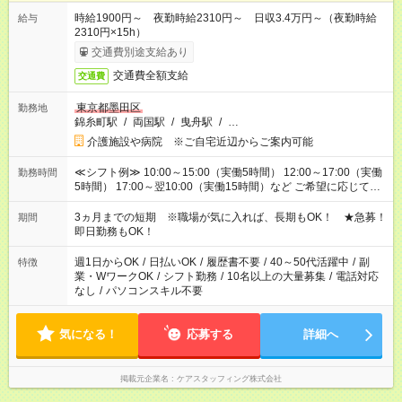
時給1900円～ 夜勤時給2310円～ 日収3.4万円～（夜勤時給
給与
2310円×15h）
交通費別途支給あり
交通費全額支給
交通費
東京都墨田区
勤務地
錦糸町駅
/
両国駅
/
曳舟駅
/
…
介護施設や病院 ※ご自宅近辺からご案内可能
≪シフト例≫ 10:00～15:00（実働5時間） 12:00～17:00（実働
勤務時間
5時間） 17:00～翌10:00（実働15時間）など ご希望に応じて、
働く時間は調整できます！ お気軽に担当へ相談ください！
3ヵ月までの短期 ※職場が気に入れば、長期もOK！ ★急募！
期間
即日勤務もOK！
週1日からOK
/
日払いOK
/
履歴書不要
/
40～50代活躍中
/
副
特徴
業・WワークOK
/
シフト勤務
/
10名以上の大量募集
/
電話対応
なし
/
パソコンスキル不要
気になる！
応募する
詳細へ
掲載元企業名
ケアスタッフィング株式会社