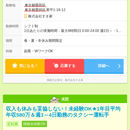
ヶ月 雇用形態、給与は本採用時と同じです。 試用期間の実態は
東京都墨田区
勤務地
30日（※条件変更なし）ですが、切り上げで一ヶ月とさせてい
東京都墨田区
業平1-18-12
ただきます。 研修制度あり：15時間(研修中も同時給）
株式会社すき家
シフト制
勤務時間
1日あたりの実働時間：最大8時間/日 0:00-24:00 週2日～・1日
2h～OK ＜シフト例＞ 〇朝帯 5:00-9:00 〇昼帯 9:00-14:00 〇午
後帯 14:00-18:00 〇夜帯 18:00-22:00 〇深夜帯 22:00-翌5:00 基
春・夏・冬休み期間限定
期間
本は固定シフトですが家庭の都合などイレギュラーには対応し
ます♪
副業・WワークOK
特徴
気になる！
応募する
詳細へ
掲載元企業名
株式会社すき家
未読
収入も休みも妥協しない！未経験OK★1年目平均
年収580万＆週3～4日勤務のタクシー運転手
正社員
職種未経験OK