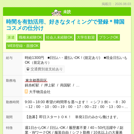
掲載日：2026.08.03
未読
時間を有効活用、好きなタイミングで登録＊韓国
コスメの仕分け
派遣
職種未経験OK
社会人未経験OK
大学生歓迎
ブランクOK
WEB登録・面接OK
時給1300円 ■日払い・週払いOK！(規定あり) ■現金日払いも
給与
OK（規定あり）
交通費別途支給あり
東京都墨田区
勤務地
錦糸町駅
/
押上駅
/
両国駅
/
…
大手物流会社
9:00～18:00 希望の時間帯を選べます！ ＜シフト例＞ ・8：30
勤務時間
～12：00 ・10：00～19：00 ・17：00～22：00 ・13：00～
22：00 ・22：00～翌6：00 など
【急募】即日スタートＯＫ！ 単発1日のみから働けます。
期間
週1日からOK
/
日払いOK
/
履歴書不要
/
40～50代活躍中
/
副
特徴
業・WワークOK
/
服装自由
/
シフト勤務
/
10名以上の大量募