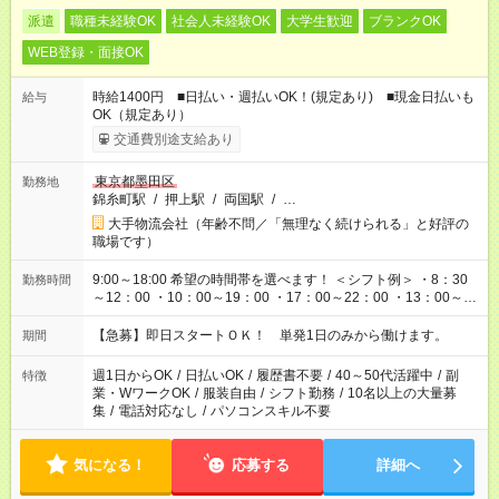
派遣
職種未経験OK
社会人未経験OK
大学生歓迎
ブランクOK
WEB登録・面接OK
時給1400円 ■日払い・週払いOK！(規定あり) ■現金日払いも
給与
OK（規定あり）
交通費別途支給あり
東京都墨田区
勤務地
錦糸町駅
/
押上駅
/
両国駅
/
…
大手物流会社（年齢不問／「無理なく続けられる」と好評の
職場です）
9:00～18:00 希望の時間帯を選べます！ ＜シフト例＞ ・8：30
勤務時間
～12：00 ・10：00～19：00 ・17：00～22：00 ・13：00～
22：00 ・22：00～翌6：00 など
【急募】即日スタートＯＫ！ 単発1日のみから働けます。
期間
週1日からOK
/
日払いOK
/
履歴書不要
/
40～50代活躍中
/
副
特徴
業・WワークOK
/
服装自由
/
シフト勤務
/
10名以上の大量募
集
/
電話対応なし
/
パソコンスキル不要
気になる！
応募する
詳細へ