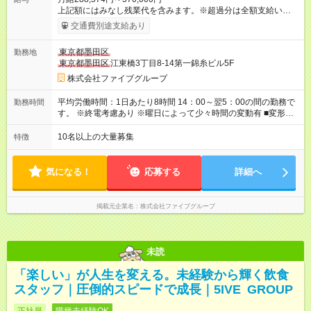
上記額にはみなし残業代を含みます。※超過分は全額支給いたし
ます。 みなし残業代 55,495円／月 みなし残業時間 36時間／月
交通費別途支給あり
■昇給あり 年2回の給与査定による ■賞与あり ■前払い賞与あり
金額に関しては年次で変動あり ■昇格あり ■役職手当 ■深夜手当
東京都墨田区
勤務地
■残業手当あり ■交通費支給（上限3万円/月） ■引越し手当 敷
東京都墨田区
江東橋3丁目8-14第一錦糸ビル5F
金・礼金・保証金・保険料の初期費用+荷物運搬費を支給 ※規定
あり ■積立金制度 給与ならびに賞与から積立を行える(年利2%)
株式会社ファイブグループ
シフトは22:00～翌5:00の深夜帯に入ってもらうこともありま
す。 一般的な飲食業では、この深夜帯のお給料は「みなし」と
平均労働時間：1日あたり8時間 14：00～翌5：00の間の勤務で
勤務時間
して基本給に含まれることがしばしば・・・ でもファイブでは
す。 ※終電考慮あり ※曜日によって少々時間の変動有 ■変形労
「別途」深夜手当を支給！ ただキツいだけの深夜業務では心か
働時間制 ■実労働時間：8時間程度 ■休憩時間：1時間程度～2時
ら楽しい接客は出来ません。 頑張りに対しては誠実に向き合っ
間 休憩時間は勤務時間による ■月平均所定労働時間：173時間 ■
10名以上の大量募集
特徴
てしっかり還元することを大事にしています！ 【試用期間】試
平均残業時間：42時間程度 平均労働時間：1日あたり8時間
用期間あり 試用期間の長さ：3ヶ月 雇用形態、給与は本採用時
14：00～翌5：00の間の勤務です。 ※終電考慮あり ※曜日によ
と同じです。
って少々時間の変動有 ■変形労働時間制 ■実労働時間：8時間程
気になる！
応募する
詳細へ
度 ■休憩時間：1時間程度～2時間 休憩時間は勤務時間による ■
月平均所定労働時間：173時間 ■平均残業時間：42時間程度
掲載元企業名
株式会社ファイブグループ
未読
「楽しい」が人生を変える。未経験から輝く飲食
スタッフ｜圧倒的スピードで成長｜5IVE GROUP