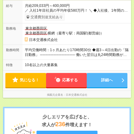
月給209,033円～400,000円
給与
／ 入社1年目社員の平均年収580万円！ ＼ ◆入社後、1年間の給
与保証あり！ ─────────────── 乗務にじっくりと慣れて
交通費別途支給あり
いただけるよう、売上に関係なく給与を保証します。保証額以
上の売上を確保した場合は、もちろんその分を上乗せで支給い
東京都墨田区
勤務地
たします。 【入社1～3カ月目】月給40万円保証 【入社4～12カ
東京都墨田区
横網（最寄り駅：両国駅(都営線)）
月目】月給35万円保証 【入社13カ月以降】月給20万9033円＋
歩合＋賞与年3回 ※上記には、一律支給の手当を含みます。
日本交通株式会社
※「厚生労働省のタクシー運転者の最低賃金計算方法に基づ
く」 ◆業界最高水準の歩合率で還元！ ───────────────
平均労働時間：1ヶ月あたり170時間30分 ◆週3～4日出勤の「隔
勤務時間
売上の62%が歩合や賞与として還元されるため、頑張った分だ
日勤務」 ───────────── 働いた翌日は丸24時間勤務が入
け収入UPが実現できます。なかには入社1年目から年収800万円
りません。 ◆最も稼ぎやすい時間帯で勤務
も！ 【試用期間】試用期間あり 試用期間の長さ：3ヶ月 雇用形
───────────── シフトは、15：00～翌10：00 ※月間労働
10名以上の大量募集
特徴
態、給与は本採用時と同じです。 試用期間中の労働条件は本採
時間170.5h ※1回の乗務は15.5h（休憩3h） ※研修中は実働時間
用と同じです。
7.5h ※残業は基本的にありません 平均労働時間：1ヶ月あたり
170時間30分 ◆週3～4日出勤の「隔日勤務」
気になる！
応募する
詳細へ
───────────── 働いた翌日は丸24時間勤務が入りませ
ん。 ◆最も稼ぎやすい時間帯で勤務 ───────────── シフ
トは、15：00～翌10：00 ※月間労働時間170.5h ※1回の乗務は
掲載元企業名
日本交通株式会社
15.5h（休憩3h） ※研修中は実働時間7.5h ※残業は基本的にあり
ません
少しエリアを広げると、
236
求人が
件増えます！