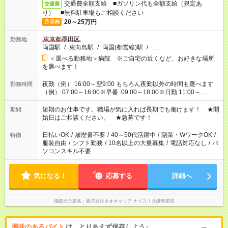
交通費全額支給 ■ガソリン代も全額支給（規定あ
交通費
り） ■無料駐車場もご相談ください
20～25万円
月収例
東京都墨田区
勤務地
両国駅
/
東向島駅
/
両国(都営線)駅
/
…
＜選べる勤務地＞病院 ※ご自宅の近くなど、お好きな場所
を選べます！
夜勤（例） 16:00～翌9:00 もちろん夜勤以外の時間も選べます
勤務時間
（例） 07:00～16:00※早番 09:00～18:00※日勤 11:00～
20:00※遅番 ※時間は、固定・選べる施設もあるので、ご希望が
あれば調整できます！ ※シフト制。勤務地により実働時間が異
短期のお仕事です。職場が気に入れば長期でも働けます！ ★開
期間
なります。★家庭の都合でお休みが必要な場合も遠慮なくご相談
始日はご相談ください。 ★急募です！
ください。
日払いOK
/
履歴書不要
/
40～50代活躍中
/
副業・WワークOK
/
特徴
服装自由
/
シフト勤務
/
10名以上の大量募集
/
電話対応なし
/
パ
ソコンスキル不要
気になる！
応募する
詳細へ
掲載元企業名
株式会社ネオキャリア ナイス！介護事業部
興味のあるバイト
は、とりあえず保存しよう♪