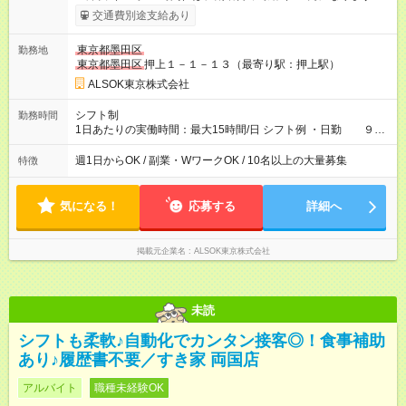
※試用期間は６ヶ月で、条件に変更はありません。 【試用期
交通費別途支給あり
間】試用期間あり 試用期間の長さ：6ヶ月 雇用形態、給与は本
採用時と同じです。
東京都墨田区
勤務地
東京都墨田区
押上１－１－１３（最寄り駅：押上駅）
ALSOK東京株式会社
シフト制
勤務時間
1日あたりの実働時間：最大15時間/日 シフト例 ・日勤 ９：
００～１８：００（実働 ８時間、休憩１時間） ・夜勤 １
８：００～翌９：００（実働１２時間、休憩３時間） など。ご
週1日からOK / 副業・WワークOK / 10名以上の大量募集
特徴
希望の時間帯を選んでいただきます。 ※１週４０時間を基準と
する変形労働時間制です。 ※夜勤の場合は仮眠室やシャワーな
どの設備も完備 ※ロッカー、休憩室（冷蔵庫、レンジあり）
気になる！
応募する
詳細へ
掲載元企業名
ALSOK東京株式会社
未読
シフトも柔軟♪自動化でカンタン接客◎！食事補助
あり♪履歴書不要／すき家 両国店
アルバイト
職種未経験OK