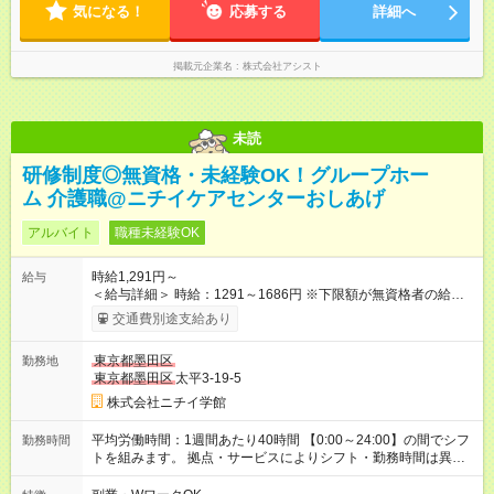
「日勤＋夜勤」も可能！
気になる！
応募する
詳細へ
掲載元企業名
株式会社アシスト
未読
研修制度◎無資格・未経験OK！グループホー
ム 介護職@ニチイケアセンターおしあげ
アルバイト
職種未経験OK
時給1,291円～
給与
＜給与詳細＞ 時給：1291～1686円 ※下限額が無資格者の給与
です。 【試用期間】試用期間あり 試用期間の長さ：3ヶ月 雇用
交通費別途支給あり
形態、給与は本採用時と同じです。
東京都墨田区
勤務地
東京都墨田区
太平3-19-5
株式会社ニチイ学館
平均労働時間：1週間あたり40時間 【0:00～24:00】の間でシフ
勤務時間
トを組みます。 拠点・サービスによりシフト・勤務時間は異な
ります。 ＜シフト例＞ 早番：7:30～16:30 日勤：9:00～18:00
遅番：10:30～19:30 夜勤：16:30～翌9:30 ※上記は一例です。