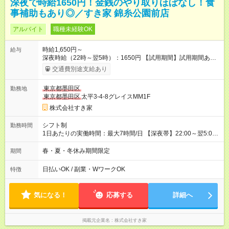
深夜で時給1650円！金銭のやり取りほぼなし！食
事補助もあり◎／すき家 錦糸公園前店
アルバイト
職種未経験OK
時給1,650円～
給与
深夜時給（22時～翌5時）：1650円 【試用期間】試用期間あり
試用期間の長さ：1ヶ月 雇用形態、給与は本採用時と同じです。
交通費別途支給あり
試用期間の実態は30日（※条件変更なし）ですが、切り上げで
一ヶ月とさせていただきます。 研修制度あり：15時間(研修中も
東京都墨田区
勤務地
同時給）
東京都墨田区
太平3-4-8グレイスMM1F
株式会社すき家
シフト制
勤務時間
1日あたりの実働時間：最大7時間/日 【深夜帯】22:00～翌5:00
週2日～・1日2h～OK◎ ※22:00から翌5:00までは18歳以上の方
のみ勤務可能です（18歳未満の深夜業務禁止のため） ★深夜で
春・夏・冬休み期間限定
期間
も安心して働けます★ すき家では、ワンオペを禁止していま
す。 必ず、2名以上での勤務を行いますので、安心して働けま
日払いOK / 副業・WワークOK
特徴
す。
気になる！
応募する
詳細へ
掲載元企業名
株式会社すき家