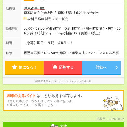
東京都墨田区
勤務地
両国駅から徒歩8分
/
両国(都営線)駅から徒歩4分
衣料用繊維製品企画・販売
09:00～18:00(実働8時間 休憩1時間) ※開始時刻8時・9時・10
勤務時間
時／終了時刻17時・18時の相談OK（実働6H以上）
【急募】即日～長期 ※8月～！
期間
履歴書不要
/
40～50代活躍中
/
服装自由
/
パソコンスキル不要
特徴
気になる！
応募する
詳細へ
掲載元企業名
パーソルテンプスタッフ株式会社
興味のあるバイト
は、とりあえず保存しよう♪
保存した求人は、後からまとめて応募できるよ。
企業からアプローチが届くことも！
掲載日：2026.08.06
未読