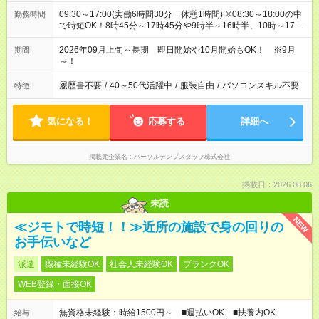
09:30～17:00(実働6時間30分 休憩1時間) ※08:30～18:00の中
勤務時間
で時短OK！8時45分～17時45分や9時半～16時半、10時～17時
など
2026年09月上旬～長期 即日開始や10月開始もOK！ ※9月
期間
～！
履歴書不要
/
40～50代活躍中
/
服装自由
/
パソコンスキル不要
特徴
気になる！
応募する
詳細へ
掲載元企業名
パーソルテンプスタッフ株式会社
掲載日：2026.08.06
未読
NEW
≪ジモトで時短！！≫近所の施設で身の回りの
お手伝いなど
派遣
職種未経験OK
社会人未経験OK
ブランクOK
WEB登録・面接OK
無資格未経験：時給1500円～ ■週払いOK ■扶養内OK
給与