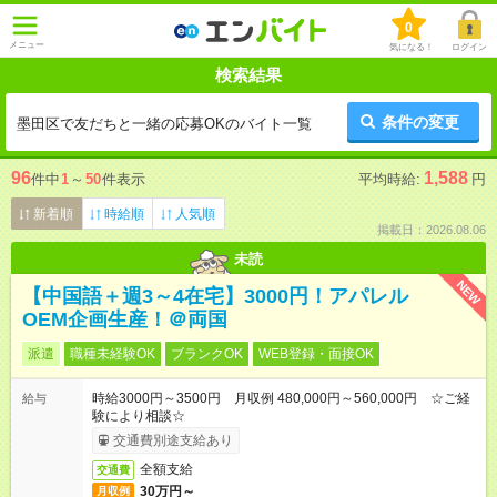
0
メニュー
気になる！
ログイン
検索結果
条件の変更
墨田区で友だちと一緒の応募OKのバイト一覧
96
1,588
件中
1
～
50
件表示
平均時給:
円
新着順
時給順
人気順
掲載日：2026.08.06
未読
NEW
【中国語＋週3～4在宅】3000円！アパレル
OEM企画生産！＠両国
派遣
職種未経験OK
ブランクOK
WEB登録・面接OK
時給3000円～3500円 月収例 480,000円～560,000円 ☆ご経
給与
験により相談☆
交通費別途支給あり
全額支給
交通費
30万円～
月収例