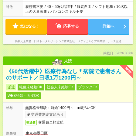
のお仕事の勤務時間。 合計で週40時間を超える場合は応募でき
ません
履歴書不要
/
40～50代活躍中
/
服装自由
/
シフト勤務
/
10名以
特徴
上の大量募集
/
パソコンスキル不要
気になる！
応募する
詳細へ
掲載元企業名
日研トータルソーシング株式会社 メディカルケア事業部 ナース派遣
掲載日：2026.08.06
未読
NEW
《50代活躍中》医療行為なし＊病院で患者さん
のサポート／日収1万1200円～
派遣
職種未経験OK
社会人未経験OK
ブランクOK
WEB登録・面接OK
無資格未経験：時給1400円～ ■週払いOK
給与
交通費別途支給あり
交通費全額支給
交通費
東京都墨田区
勤務地