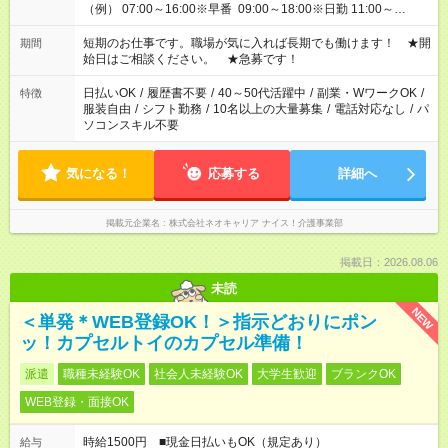
（例） 07:00～16:00※早番 09:00～18:00※日勤 11:00～
20:00※遅番 ※時間は、固定・選べる施設もあるので、ご希望が
あれば調整できます！ ※シフト制。勤務地により実働時間が異
短期のお仕事です。職場が気に入れば長期でも働けます！ ★開
期間
なります。★家庭の都合でお休みが必要な場合も遠慮なくご相談
始日はご相談ください。 ★急募です！
ください。
日払いOK
/
履歴書不要
/
40～50代活躍中
/
副業・WワークOK
/
特徴
服装自由
/
シフト勤務
/
10名以上の大量募集
/
電話対応なし
/
パ
ソコンスキル不要
気になる！
応募する
詳細へ
掲載元企業名
株式会社ネオキャリア ナイス！介護事業部
掲載日：2026.08.06
未読
NEW
＜単発＊WEB登録OK！＞指示どおりにポン
ッ！カプセルトイのカプセル準備！
派遣
職種未経験OK
社会人未経験OK
大学生歓迎
ブランクOK
WEB登録・面接OK
時給1500円 ■現金日払いもOK（規定あり）
給与