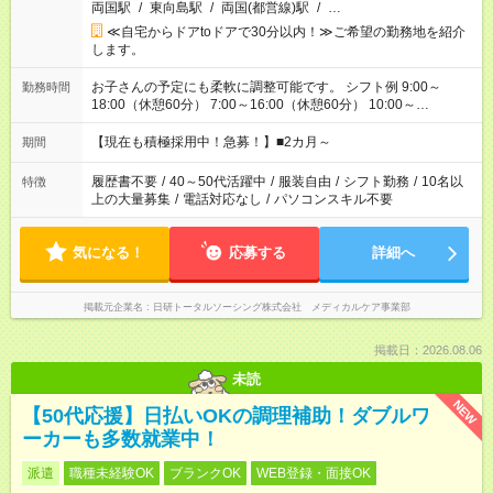
両国駅
/
東向島駅
/
両国(都営線)駅
/
…
≪自宅からドアtoドアで30分以内！≫ご希望の勤務地を紹介
します。
お子さんの予定にも柔軟に調整可能です。 シフト例 9:00～
勤務時間
18:00（休憩60分） 7:00～16:00（休憩60分） 10:00～
19:00（休憩60分） ※Wワーク希望の方へ 今ご覧のお仕事で希
望する勤務時間と、もう1つのお仕事の勤務時間の合計が 週40
【現在も積極採用中！急募！】■2カ月～
期間
時間を超えなければOKです。
履歴書不要
/
40～50代活躍中
/
服装自由
/
シフト勤務
/
10名以
特徴
上の大量募集
/
電話対応なし
/
パソコンスキル不要
気になる！
応募する
詳細へ
掲載元企業名
日研トータルソーシング株式会社 メディカルケア事業部
掲載日：2026.08.06
未読
NEW
【50代応援】日払いOKの調理補助！ダブルワ
ーカーも多数就業中！
派遣
職種未経験OK
ブランクOK
WEB登録・面接OK