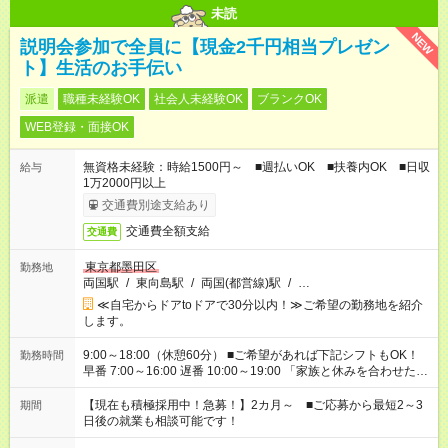
未読
NEW
説明会参加で全員に【現金2千円相当プレゼン
ト】生活のお手伝い
派遣
職種未経験OK
社会人未経験OK
ブランクOK
WEB登録・面接OK
無資格未経験：時給1500円～ ■週払いOK ■扶養内OK ■日収
給与
1万2000円以上
交通費別途支給あり
交通費全額支給
交通費
東京都墨田区
勤務地
両国駅
/
東向島駅
/
両国(都営線)駅
/
…
≪自宅からドアtoドアで30分以内！≫ご希望の勤務地を紹介
します。
9:00～18:00（休憩60分） ■ご希望があれば下記シフトもOK！
勤務時間
早番 7:00～16:00 遅番 10:00～19:00 「家族と休みを合わせた
い」 「余裕を持って夕飯の準備がしたい」 「できれば残業はし
たくない」 など、ご希望を教えてくださいね。 ※Wワーク希望
【現在も積極採用中！急募！】2カ月～ ■ご応募から最短2～3
期間
の方へ 今ご覧のお仕事で希望する勤務時間と、もう1つのお仕事
日後の就業も相談可能です！
の勤務時間。 合計で週40時間を超える場合は応募できません。