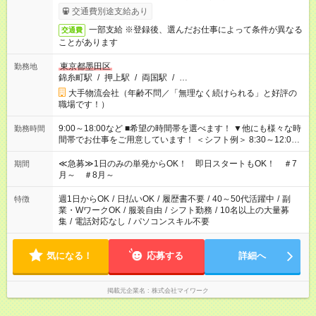
交通費別途支給あり
一部支給 ※登録後、選んだお仕事によって条件が異なる
交通費
ことがあります
東京都墨田区
勤務地
錦糸町駅
/
押上駅
/
両国駅
/
…
大手物流会社（年齢不問／「無理なく続けられる」と好評の
職場です！）
9:00～18:00など ■希望の時間帯を選べます！ ▼他にも様々な時
勤務時間
間帯でお仕事をご用意しています！ ＜シフト例＞ 8:30～12:00
17:00～22:00 13:00～22:00 22:00～翌6:00 など
≪急募≫1日のみの単発からOK！ 即日スタートもOK！ ＃7
期間
月～ ＃8月～
週1日からOK
/
日払いOK
/
履歴書不要
/
40～50代活躍中
/
副
特徴
業・WワークOK
/
服装自由
/
シフト勤務
/
10名以上の大量募
集
/
電話対応なし
/
パソコンスキル不要
気になる！
応募する
詳細へ
掲載元企業名
株式会社マイワーク