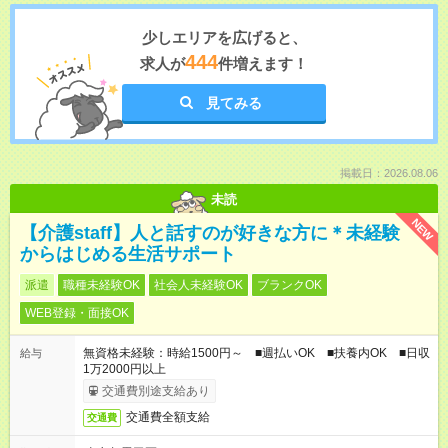
少しエリアを広げると、
444
求人が
件増えます！
見てみる
掲載日：2026.08.06
未読
NEW
【介護staff】人と話すのが好きな方に＊未経験
からはじめる生活サポート
派遣
職種未経験OK
社会人未経験OK
ブランクOK
WEB登録・面接OK
無資格未経験：時給1500円～ ■週払いOK ■扶養内OK ■日収
給与
1万2000円以上
交通費別途支給あり
交通費全額支給
交通費