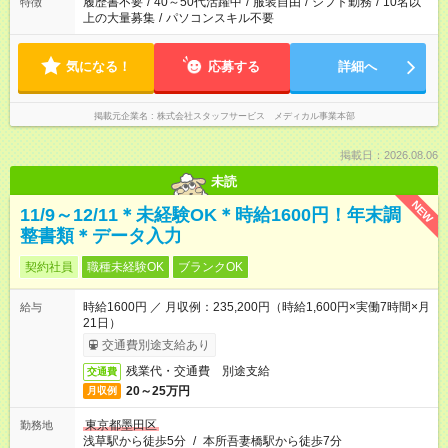
履歴書不要
/
40～50代活躍中
/
服装自由
/
シフト勤務
/
10名以
特徴
上の大量募集
/
パソコンスキル不要
気になる！
応募する
詳細へ
掲載元企業名
株式会社スタッフサービス メディカル事業本部
掲載日：2026.08.06
未読
NEW
11/9～12/11＊未経験OK＊時給1600円！年末調
整書類＊データ入力
契約社員
職種未経験OK
ブランクOK
時給1600円 ／ 月収例：235,200円（時給1,600円×実働7時間×月
給与
21日）
交通費別途支給あり
残業代・交通費 別途支給
交通費
20～25万円
月収例
東京都墨田区
勤務地
浅草駅から徒歩5分
/
本所吾妻橋駅から徒歩7分