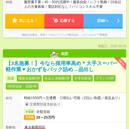
履歴書不要
/
40～50代活躍中
/
服装自由
/
シフト勤務
/
10名以
特徴
上の大量募集
/
電話対応なし
/
パソコンスキル不要
気になる！
応募する
詳細へ
掲載元企業名
日研トータルソーシング株式会社 メディカルケア事業部
掲載日：2026.08.06
未読
NEW
【3名急募！】今なら採用率高め＊大手スーパー
軽作業▼おかずをパック詰め→品出し
派遣
職種未経験OK
社会人未経験OK
大学生歓迎
ブランクOK
WEB登録・面接OK
時給1550円＋交通費 ◎前払い可能（日払い制度／規定あり）
給与
交通費別途支給あり
全額支給
交通費
20～25万円
月収例
東京都墨田区
勤務地