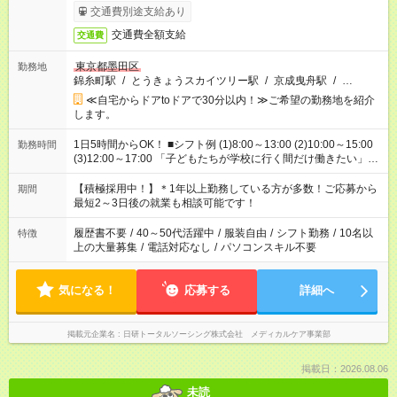
交通費別途支給あり
交通費全額支給
交通費
東京都墨田区
勤務地
錦糸町駅
/
とうきょうスカイツリー駅
/
京成曳舟駅
/
…
≪自宅からドアtoドアで30分以内！≫ご希望の勤務地を紹介
します。
1日5時間からOK！ ■シフト例 (1)8:00～13:00 (2)10:00～15:00
勤務時間
(3)12:00～17:00 「子どもたちが学校に行く間だけ働きたい」
「余裕を持って夕飯の準備がしたい」 「午前中は働いて、午後
はプライベートの時間にしたい」 など、ご希望を教えてくださ
【積極採用中！】＊1年以上勤務している方が多数！ご応募から
期間
いね。 ※Wワーク希望の方へ 今ご覧のお仕事で希望する勤務時
最短2～3日後の就業も相談可能です！
間と、もう1つのお仕事の勤務時間。 合計で週40時間を超える
場合は応募できません。
履歴書不要
/
40～50代活躍中
/
服装自由
/
シフト勤務
/
10名以
特徴
上の大量募集
/
電話対応なし
/
パソコンスキル不要
気になる！
応募する
詳細へ
掲載元企業名
日研トータルソーシング株式会社 メディカルケア事業部
掲載日：2026.08.06
未読