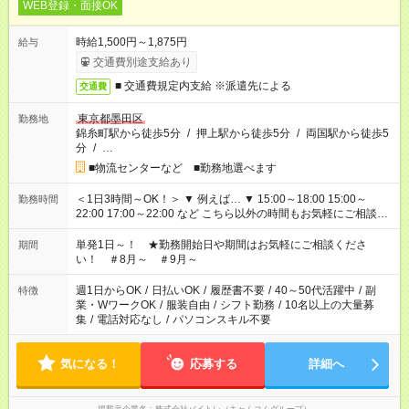
WEB登録・面接OK
時給1,500円～1,875円
給与
交通費別途支給あり
■ 交通費規定内支給 ※派遣先による
交通費
東京都墨田区
勤務地
錦糸町駅から徒歩5分
/
押上駅から徒歩5分
/
両国駅から徒歩5
分
/
…
■物流センターなど ■勤務地選べます
＜1日3時間～OK！＞ ▼ 例えば… ▼ 15:00～18:00 15:00～
勤務時間
22:00 17:00～22:00 など こちら以外の時間もお気軽にご相談く
ださい！
単発1日～！ ★勤務開始日や期間はお気軽にご相談くださ
期間
い！ ＃8月～ ＃9月～
週1日からOK
/
日払いOK
/
履歴書不要
/
40～50代活躍中
/
副
特徴
業・WワークOK
/
服装自由
/
シフト勤務
/
10名以上の大量募
集
/
電話対応なし
/
パソコンスキル不要
気になる！
応募する
詳細へ