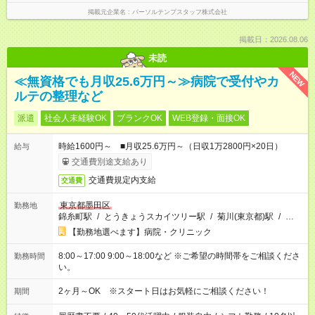
掲載元企業名
パーソルテンプスタッフ株式会社
掲載日：2026.08.06
未読
NEW
≪無資格でも月収25.6万円～≫病院で受付やカ
ルテの整理など
派遣
社会人未経験OK
ブランクOK
WEB登録・面接OK
時給1600円～ ■月収25.6万円～（日収1万2800円×20日）
給与
交通費別途支給あり
交通費規定内支給
交通費
東京都墨田区
勤務地
錦糸町駅
/
とうきょうスカイツリー駅
/
菊川(東京都)駅
/
…
【勤務地選べます】病院・クリニック
8:00～17:00 9:00～18:00など ※ご希望の時間帯をご相談くださ
勤務時間
い。
2ヶ月～OK ※スタート日はお気軽にご相談ください！
期間