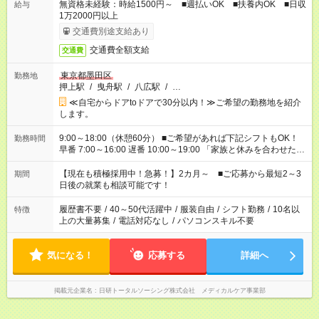
無資格未経験：時給1500円～ ■週払いOK ■扶養内OK ■日収
給与
1万2000円以上
交通費別途支給あり
交通費全額支給
交通費
東京都墨田区
勤務地
押上駅
/
曳舟駅
/
八広駅
/
…
≪自宅からドアtoドアで30分以内！≫ご希望の勤務地を紹介
します。
9:00～18:00（休憩60分） ■ご希望があれば下記シフトもOK！
勤務時間
早番 7:00～16:00 遅番 10:00～19:00 「家族と休みを合わせた
い」 「余裕を持って夕飯の準備がしたい」 「できれば残業はし
たくない」 など、ご希望を教えてくださいね。 ※Wワーク希望
【現在も積極採用中！急募！】2カ月～ ■ご応募から最短2～3
期間
の方へ 今ご覧のお仕事で希望する勤務時間と、もう1つのお仕事
日後の就業も相談可能です！
の勤務時間。 合計で週40時間を超える場合は応募できません。
履歴書不要
/
40～50代活躍中
/
服装自由
/
シフト勤務
/
10名以
特徴
上の大量募集
/
電話対応なし
/
パソコンスキル不要
気になる！
応募する
詳細へ
掲載元企業名
日研トータルソーシング株式会社 メディカルケア事業部