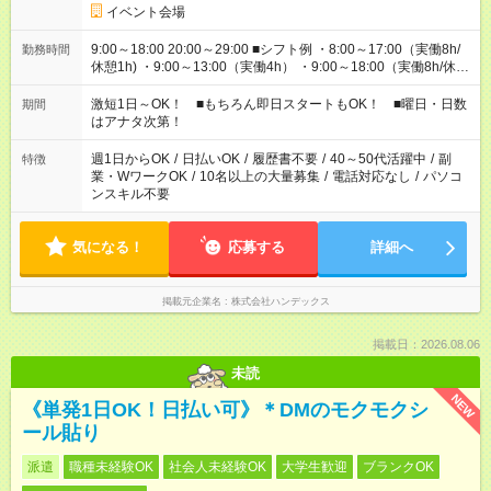
イベント会場
9:00～18:00 20:00～29:00 ■シフト例 ・8:00～17:00（実働8h/
勤務時間
休憩1h) ・9:00～13:00（実働4h） ・9:00～18:00（実働8h/休憩
1h) ・13:00～17:00（実働4h) ・21:00～翌5:00（実働7h/休憩
1h) など 作業時間は4h～8hで現場により変動あり！ 早く終わ
激短1日～OK！ ■もちろん即日スタートもOK！ ■曜日・日数
期間
っても日給保証！ シフトはお気軽にご相談ください♪
はアナタ次第！
週1日からOK
/
日払いOK
/
履歴書不要
/
40～50代活躍中
/
副
特徴
業・WワークOK
/
10名以上の大量募集
/
電話対応なし
/
パソコ
ンスキル不要
気になる！
応募する
詳細へ
掲載元企業名
株式会社ハンデックス
掲載日：2026.08.06
未読
NEW
《単発1日OK！日払い可》＊DMのモクモクシ
ール貼り
派遣
職種未経験OK
社会人未経験OK
大学生歓迎
ブランクOK