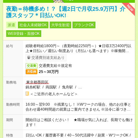
NEW
夜勤＝待機多め！？【週2日で月収25.9万円】介
護スタッフ＊日払いOK!
派遣
社会人未経験OK
大学生歓迎
ブランクOK
WEB登録・面接OK
経験者時給1800円～（夜勤時給2250円～）★日収3万2400円以
給与
上★日払い／週払い制度あり（月払いも選べます）※稼働開始時
は手続き完了次第のお支払いとなります。
交通費別途支給あり
交通費支給※規定有
交通費
25～30万円
月収例
東京都墨田区
勤務地
錦糸町駅
/
両国駅
/
曳舟駅
/
…
＜ご近所の老人ホームなど＞
16:00～翌9:00 ※残業なし！ ※Wワークの場合、他のお仕事と
勤務時間
合わせ週40時間超の就業はご案内できません ※法令に基づき、
週20時間以上勤務は社会保険への加入対象となります ※労働者
派遣法（日雇い派遣の原則禁止）により、短時間・短期間の就
開始日はご相談ください！ ★職場が気に入れば、長期でも働け
期間
業はご案内が難しい場合があります
ます！
日払いOK
/
履歴書不要
/
40～50代活躍中
/
副業・WワークOK
/
特徴