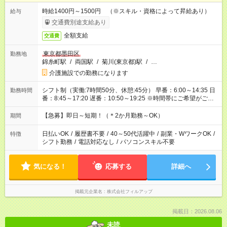
時給1400円～1500円 （※スキル・資格によって昇給あり）
給与
交通費別途支給あり
全額支給
交通費
東京都墨田区
勤務地
錦糸町駅
/
両国駅
/
菊川(東京都)駅
/
…
介護施設での勤務になります
シフト制（実働:7時間50分、休憩:45分） 早番：6:00～14:35 日
勤務時間
番：8:45～17:20 遅番：10:50～19:25 ※時間帯にご希望がござ
いましたらお気軽にご相談ください。
【急募】即日～短期！（＊2か月勤務～OK）
期間
日払いOK
/
履歴書不要
/
40～50代活躍中
/
副業・WワークOK
/
特徴
シフト勤務
/
電話対応なし
/
パソコンスキル不要
気になる！
応募する
詳細へ
掲載元企業名
株式会社フィルアップ
掲載日：2026.08.06
未読