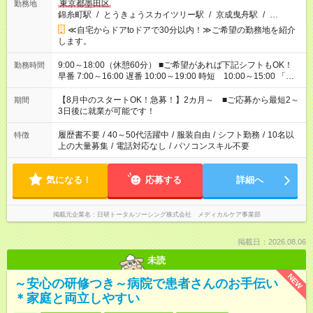
東京都墨田区
勤務地
錦糸町駅
/
とうきょうスカイツリー駅
/
京成曳舟駅
/
…
≪自宅からドアtoドアで30分以内！≫ご希望の勤務地を紹介
します。
9:00～18:00（休憩60分） ■ご希望があれば下記シフトもOK！
勤務時間
早番 7:00～16:00 遅番 10:00～19:00 時短 10:00～15:00 「家
族と休みを合わせたい」 「余裕を持って夕飯の準備がしたい」
「できれば残業はしたくない」 など、ご希望を教えてください
【8月中のスタートOK！急募！】2カ月～ ■ご応募から最短2～
期間
ね。 ※Wワーク希望の方へ 今ご覧のお仕事で希望する勤務時間
3日後に就業が可能です！
と、もう1つのお仕事の勤務時間。 合計で週40時間を超える場
合は応募できません。
履歴書不要
/
40～50代活躍中
/
服装自由
/
シフト勤務
/
10名以
特徴
上の大量募集
/
電話対応なし
/
パソコンスキル不要
気になる！
応募する
詳細へ
掲載元企業名
日研トータルソーシング株式会社 メディカルケア事業部
掲載日：2026.08.06
未読
NEW
～安心の研修つき～病院で患者さんのお手伝い
＊家庭と両立しやすい