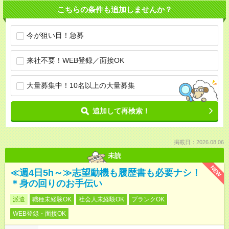
こちらの条件も追加しませんか？
今が狙い目！急募
来社不要！WEB登録／面接OK
大量募集中！10名以上の大量募集
追加して再検索！
掲載日：2026.08.06
未読
NEW
≪週4日5h～≫志望動機も履歴書も必要ナシ！
＊身の回りのお手伝い
派遣
職種未経験OK
社会人未経験OK
ブランクOK
WEB登録・面接OK