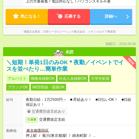
上の大量募集
/
電話対応なし
/
パソコンスキル不要
気になる！
応募する
詳細へ
掲載元企業名
日研トータルソーシング株式会社 メディカルケア事業部
掲載日：2026.08.06
未読
NEW
＼短期！単発1日のみOK＊夜勤／イベントでイ
スを並べたり…簡単作業
アルバイト
職種未経験OK
社会人未経験OK
大学生歓迎
ブランクOK
WEB登録・面接OK
夜勤日給：1万2500円～ ■ 昇給あり！ ■日払いOK！ ■日給
給与
保証あり！
交通費別途支給あり
交通費規定支給
交通費
東京都墨田区
勤務地
押上駅
/
菊川(東京都)駅
/
錦糸町駅
/
…