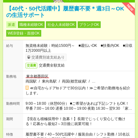
NEW
【40代・50代活躍中】履歴書不要＊週3日～OK
の生活サポート
派遣
職種未経験OK
社会人未経験OK
ブランクOK
WEB登録・面接OK
無資格未経験：時給1500円～ ■週払いOK ■扶養内OK ■日収
給与
1万2000円以上
交通費別途支給あり
交通費全額支給
交通費
東京都墨田区
勤務地
両国駅
/
東向島駅
/
両国(都営線)駅
/
…
≪自宅からドアtoドアで30分以内！≫ご希望の勤務地を紹介
します。
9:00～18:00（休憩60分） ■ご希望があれば下記シフトもOK！
勤務時間
早番 7:00～16:00 遅番 10:00～19:00 夜勤 16:30～翌9:30 「家族
と休みを合わせたい」 「余裕を持って夕飯の準備がしたい」
「できれば残業はしたくない」 など、ご希望を教えてください
【現在も積極採用中！急募！】長期でじっくり安心して働け
期間
ね。 ※Wワーク希望の方へ 今ご覧のお仕事で希望する勤務時間
る！応募から最短2～3日後に就業可能！
と、もう1つのお仕事の勤務時間が 合計で週40時間を超える場
合は応募できません。
履歴書不要
/
40～50代活躍中
/
服装自由
/
シフト勤務
/
10名以
特徴