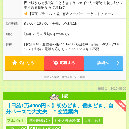
押上駅から徒歩1分
/
とうきょうスカイツリー駅から徒歩6分
/
本所吾妻橋駅から徒歩12分
【東証プライム上場】有名スーパーマーケットチェーン
8：00～16：00（実働7h／休憩1h）
勤務時間
短期1ヶ月～長期のお仕事です
期間
日払いOK
/
履歴書不要
/
40～50代活躍中
/
副業・WワークOK
/
特徴
シフト勤務
/
電話対応なし
/
パソコンスキル不要
気になる！
応募する
詳細へ
掲載元企業名
株式会社ドム 本社
掲載日：2026.08.06
未読
NEW
【日給1万4000円～】初めどき、働きどき、自
分ペースで大丈夫！＊交通案内！
アルバイト
職種未経験OK
社会人未経験OK
大学生歓迎
ブランクOK
WEB登録・面接OK