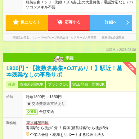
服装自由
/
シフト勤務
/
10名以上の大量募集
/
電話対応なし
/
パ
ソコンスキル不要
気になる！
応募する
詳細へ
掲載元企業名
マンパワーグループ株式会社 ケアサービス事業部 （医療福祉介護関連）
掲載日：2026.08.06
未読
NEW
1800円＊【複数名募集×OJTあり！】駅近！基
本残業なしの事務サポ
派遣
職種未経験OK
ブランクOK
WEB登録・面接OK
時給1800円～1850円
給与
交通費別途支給あり
全額支給
交通費
東京都墨田区
勤務地
両国駅から徒歩1分
/
両国(都営線)駅から徒歩5分
企業の会計・税務をサポートする税理士法人