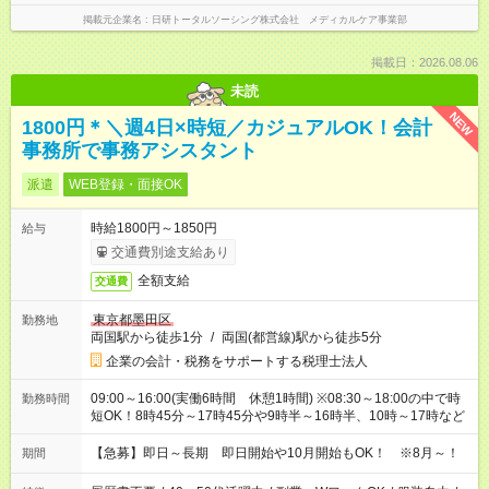
掲載元企業名
日研トータルソーシング株式会社 メディカルケア事業部
掲載日：2026.08.06
未読
NEW
1800円＊＼週4日×時短／カジュアルOK！会計
事務所で事務アシスタント
派遣
WEB登録・面接OK
時給1800円～1850円
給与
交通費別途支給あり
全額支給
交通費
東京都墨田区
勤務地
両国駅から徒歩1分
/
両国(都営線)駅から徒歩5分
企業の会計・税務をサポートする税理士法人
09:00～16:00(実働6時間 休憩1時間) ※08:30～18:00の中で時
勤務時間
短OK！8時45分～17時45分や9時半～16時半、10時～17時など
【急募】即日～長期 即日開始や10月開始もOK！ ※8月～！
期間