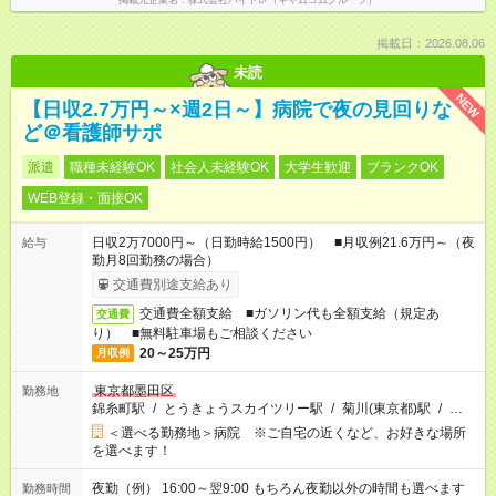
掲載元企業名
株式会社バイトレ（キャムコムグループ）
掲載日：2026.08.06
未読
NEW
【日収2.7万円～×週2日～】病院で夜の見回りな
ど＠看護師サポ
派遣
職種未経験OK
社会人未経験OK
大学生歓迎
ブランクOK
WEB登録・面接OK
日収2万7000円～（日勤時給1500円） ■月収例21.6万円～（夜
給与
勤月8回勤務の場合）
交通費別途支給あり
交通費全額支給 ■ガソリン代も全額支給（規定あ
交通費
り） ■無料駐車場もご相談ください
20～25万円
月収例
東京都墨田区
勤務地
錦糸町駅
/
とうきょうスカイツリー駅
/
菊川(東京都)駅
/
…
＜選べる勤務地＞病院 ※ご自宅の近くなど、お好きな場所
を選べます！
夜勤（例） 16:00～翌9:00 もちろん夜勤以外の時間も選べます
勤務時間