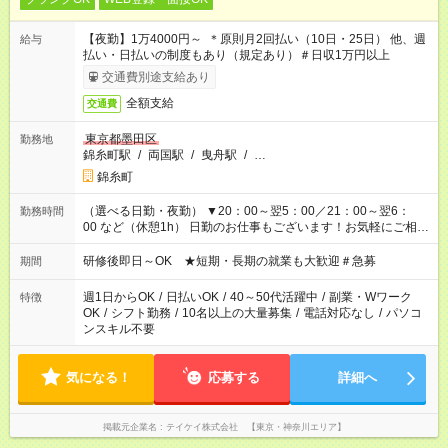
【夜勤】1万4000円～ ＊原則月2回払い（10日・25日） 他、週
給与
払い・日払いの制度もあり（規定あり）＃日収1万円以上
交通費別途支給あり
全額支給
交通費
東京都墨田区
勤務地
錦糸町駅
/
両国駅
/
曳舟駅
/
…
錦糸町
（選べる日勤・夜勤） ▼20：00～翌5：00／21：00～翌6：
勤務時間
00 など（休憩1h） 日勤のお仕事もございます！お気軽にご相談
ください！
研修後即日～OK ★短期・長期の就業も大歓迎＃急募
期間
週1日からOK
/
日払いOK
/
40～50代活躍中
/
副業・Wワーク
特徴
OK
/
シフト勤務
/
10名以上の大量募集
/
電話対応なし
/
パソコ
ンスキル不要
気になる！
応募する
詳細へ
掲載元企業名
テイケイ株式会社 【東京・神奈川エリア】