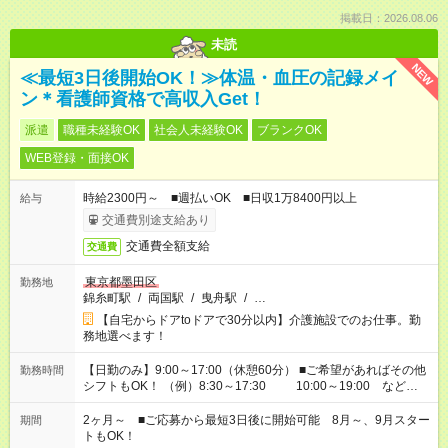
掲載日：2026.08.06
未読
NEW
≪最短3日後開始OK！≫体温・血圧の記録メイ
ン＊看護師資格で高収入Get！
派遣
職種未経験OK
社会人未経験OK
ブランクOK
WEB登録・面接OK
時給2300円～ ■週払いOK ■日収1万8400円以上
給与
交通費別途支給あり
交通費全額支給
交通費
東京都墨田区
勤務地
錦糸町駅
/
両国駅
/
曳舟駅
/
…
【自宅からドアtoドアで30分以内】介護施設でのお仕事。勤
務地選べます！
【日勤のみ】9:00～17:00（休憩60分） ■ご希望があればその他
勤務時間
シフトもOK！ （例）8:30～17:30 10:00～19:00 など
「家族とお休みを合わせたい」 「できれば残業はしたくない」
など、あなたのご希望に沿ったお仕事をご紹介します！ ※Wワ
2ヶ月～ ■ご応募から最短3日後に開始可能 8月～、9月スター
期間
ーク希望の方へ 今ご覧のお仕事で希望する勤務時間と、もう1つ
トもOK！