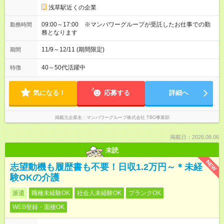
浅草駅近くの企業
09:00～17:00 ※マンパワーグループが受託したお仕事での勤
勤務時間
務となります
11/9～12/11 (期間限定)
期間
40～50代活躍中
特徴
気になる！
応募する
詳細へ
掲載元企業名
マンパワーグループ株式会社 TBO事業部
掲載日：2026.08.06
未読
NEW
志望動機も履歴書も不要！日収1.2万円～＊未経
験OKの介護
派遣
職種未経験OK
社会人未経験OK
ブランクOK
WEB登録・面接OK