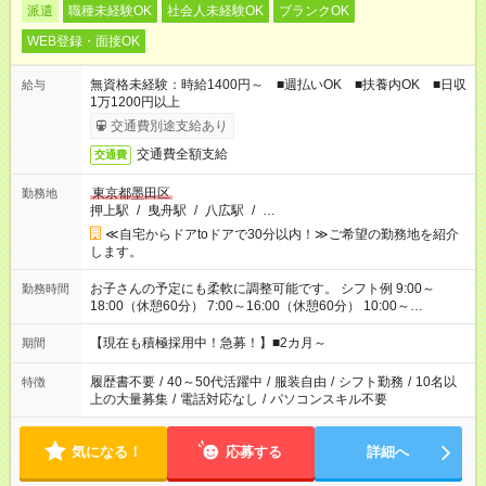
派遣
職種未経験OK
社会人未経験OK
ブランクOK
WEB登録・面接OK
無資格未経験：時給1400円～ ■週払いOK ■扶養内OK ■日収
給与
1万1200円以上
交通費別途支給あり
交通費全額支給
交通費
東京都墨田区
勤務地
押上駅
/
曳舟駅
/
八広駅
/
…
≪自宅からドアtoドアで30分以内！≫ご希望の勤務地を紹介
します。
お子さんの予定にも柔軟に調整可能です。 シフト例 9:00～
勤務時間
18:00（休憩60分） 7:00～16:00（休憩60分） 10:00～
19:00（休憩60分） ※Wワーク希望の方へ 今ご覧のお仕事で希
望する勤務時間と、もう1つのお仕事の勤務時間の合計が 週40
【現在も積極採用中！急募！】■2カ月～
期間
時間を超えなければOKです。
履歴書不要
/
40～50代活躍中
/
服装自由
/
シフト勤務
/
10名以
特徴
上の大量募集
/
電話対応なし
/
パソコンスキル不要
気になる！
応募する
詳細へ