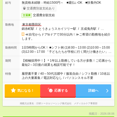
無資格未経験：時給1500円～ ■週払いOK ■扶養内OK
給与
交通費別途支給あり
交通費全額支給
交通費
東京都墨田区
勤務地
錦糸町駅
/
とうきょうスカイツリー駅
/
京成曳舟駅
/
…
≪自宅からドアtoドアで30分以内！≫ご希望の勤務地を紹介
します。
1日5時間からOK！ ■シフト例 (1)8:00～13:00 (2)10:00～15:00
勤務時間
(3)12:00～17:00 「子どもたちが学校に行く間だけ働きたい」
「余裕を持って夕飯の準備がしたい」 「午前中は働いて、午後
はプライベートの時間にしたい」 など、ご希望を教えてくださ
【積極採用中！】＊1年以上勤務している方が多数！ご応募から
期間
いね。 ※Wワーク希望の方へ 今ご覧のお仕事で希望する勤務時
最短2～3日後の就業も相談可能です！
間と、もう1つのお仕事の勤務時間。 合計で週40時間を超える
場合は応募できません。
履歴書不要
/
40～50代活躍中
/
服装自由
/
シフト勤務
/
10名以
特徴
上の大量募集
/
電話対応なし
/
パソコンスキル不要
気になる！
応募する
詳細へ
掲載元企業名
日研トータルソーシング株式会社 メディカルケア事業部
掲載日：2026.08.06