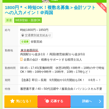
NEW
1800円＊＜時短OK！複数名募集＞会計ソフト
への入力メイン！＠両国
派遣
WEB登録・面接OK
時給1800円～1850円
給与
交通費別途支給あり
全額支給
交通費
東京都墨田区
勤務地
両国駅から徒歩1分
/
両国(都営線)駅から徒歩5分
企業の会計・税務をサポートする税理士法人
08:45～17:45(実働8時間 休憩1時間) ※8時半～18時の中で時短
勤務時間
OK！9時～16時や9時半～16時半、10時～17時など！
【急募】即日～長期 9月開始や10月開始もOK！ ※8月～！
期間
履歴書不要
/
40～50代活躍中
/
服装自由
/
パソコンスキル不要
特徴
気になる！
応募する
詳細へ