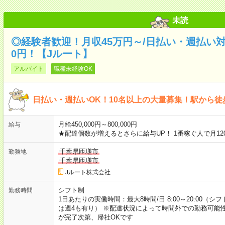
未読
◎経験者歓迎！月収45万円～/日払い・週払い
0円！【Jルート】
アルバイト
職種未経験OK
日払い・週払いOK！10名以上の大量募集！駅から徒
月給450,000円～800,000円
給与
★配達個数が増えるとさらに給与UP！ 1番稼ぐ人で月12
千葉県匝瑳市
勤務地
千葉県匝瑳市
Jルート株式会社
シフト制
勤務時間
1日あたりの実働時間：最大8時間/日 8:00～20:00（
は週4も有り） ※配達状況によって時間外での勤務可能性
が完了次第、帰社OKです