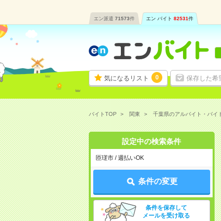
エン派遣
71573
件
エン バイト
82531
件
0
気になるリスト
保存した希
バイトTOP
関東
千葉県のアルバイト・バイ
設定中の検索条件
匝瑳市 / 週払いOK
条件の変更
条件を保存して
メールを受け取る