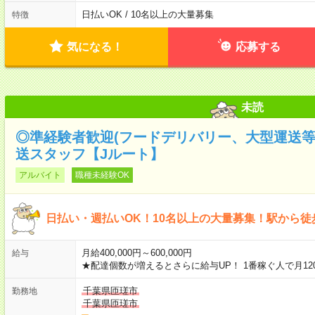
日払いOK / 10名以上の大量募集
特徴
気になる！
応募する
未読
◎準経験者歓迎(フードデリバリー、大型運送
送スタッフ【Jルート】
アルバイト
職種未経験OK
日払い・週払いOK！10名以上の大量募集！駅から徒
月給400,000円～600,000円
給与
★配達個数が増えるとさらに給与UP！ 1番稼ぐ人で月12
千葉県匝瑳市
勤務地
千葉県匝瑳市