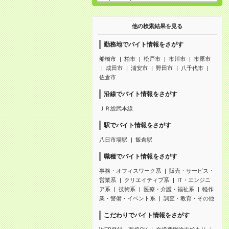
他の検索結果を見る
勤務地でバイト情報をさがす
船橋市
柏市
松戸市
市川市
市原市
成田市
浦安市
野田市
八千代市
佐倉市
沿線でバイト情報をさがす
ＪＲ総武本線
駅でバイト情報をさがす
八日市場駅
飯倉駅
職種でバイト情報をさがす
事務・オフィスワーク系
販売・サービス・
営業系
クリエイティブ系
IT・エンジニ
ア系
技術系
医療・介護・福祉系
軽作
業・警備・イベント系
調査・教育・その他
こだわりでバイト情報をさがす