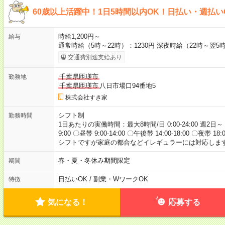
60歳以上活躍中！1日5時間以内OK！日払い・週払い
時給1,200円～
給与
通常時給（5時～22時）：1230円 深夜時給（22時～翌5時
交通費別途支給あり
千葉県匝瑳市
勤務地
千葉県匝瑳市
八日市場口94番地5
株式会社すき家
シフト制
勤務時間
1日あたりの実働時間：最大8時間/日 0:00-24:00 週2日～
9:00 〇昼帯 9:00-14:00 〇午後帯 14:00-18:00 〇夜帯 18
シフトですが家庭の都合などイレギュラーには対応します
春・夏・冬休み期間限定
期間
日払いOK / 副業・WワークOK
特徴
気になる！
応募する