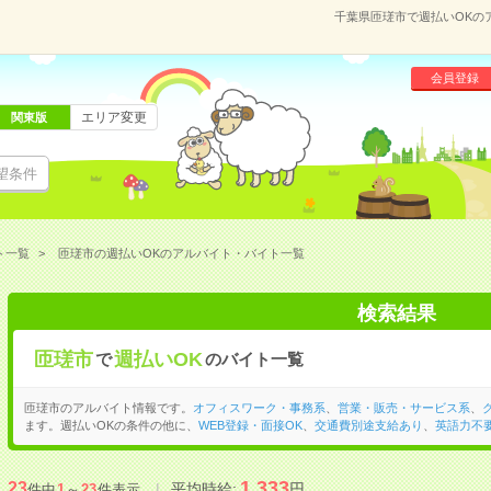
千葉県匝瑳市で週払いOKの
会員登録
エリア変更
関東版
望条件
ト一覧
匝瑳市の週払いOKのアルバイト・バイト一覧
検索結果
匝瑳市
週払いOK
で
のバイト一覧
匝瑳市のアルバイト情報です。
オフィスワーク・事務系
、
営業・販売・サービス系
、
ます。週払いOKの条件の他に、
WEB登録・面接OK
、
交通費別途支給あり
、
英語力不
1,333
23
平均時給:
円
件中
1
～
23
件表示