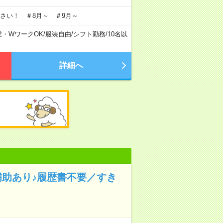
さい！ ＃8月～ ＃9月～
業・WワークOK
/
服装自由
/
シフト勤務
/
10名以
詳細へ
補助あり♪履歴書不要／すき