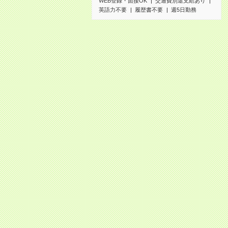
WEB登録・面接OK
交通費別途支給あり
英語力不要
履歴書不要
週5日勤務