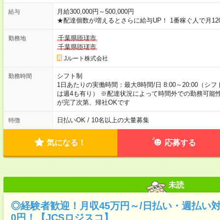
月給300,000円～500,000円
給与
★配達個数が増えるとさらに給与UP！ 1番稼ぐ人で月12
千葉県匝瑳市
勤務地
千葉県匝瑳市
Jルート株式会社
シフト制
勤務時間
1日あたりの実働時間：最大8時間/日 8:00～20:00（
は週4も有り） ※配達状況によって時間外での勤務可能性
が完了次第、帰社OKです
日払いOK / 10名以上の大量募集
特徴
気になる！
応募する
未読
◎経験者歓迎！月収45万円～/日払い・週払い
0円！【JCSロジスコ】