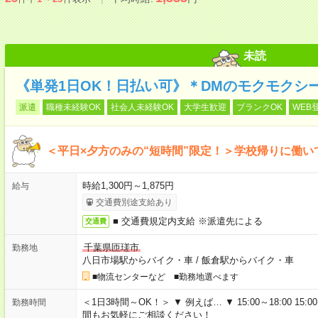
未読
《単発1日OK！日払い可》＊DMのモクモクシ
派遣
職種未経験OK
社会人未経験OK
大学生歓迎
ブランクOK
WEB
＜平日×夕方のみの“短時間”限定！＞学校帰りに働
時給1,300円～1,875円
給与
交通費別途支給あり
■ 交通費規定内支給 ※派遣先による
交通費
千葉県匝瑳市
勤務地
八日市場駅からバイク・車
/
飯倉駅からバイク・車
■物流センターなど ■勤務地選べます
＜1日3時間～OK！＞ ▼ 例えば… ▼ 15:00～18:00 15:00
勤務時間
間もお気軽にご相談ください！