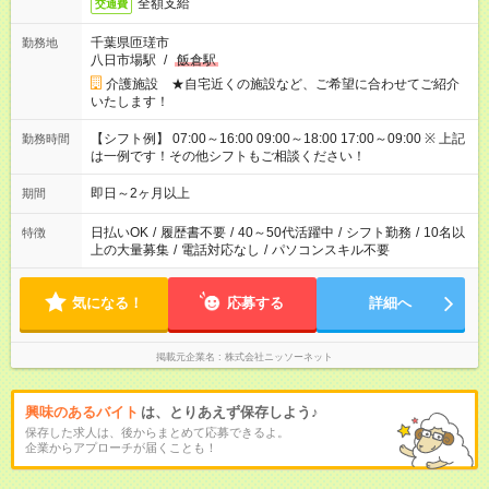
全額支給
交通費
千葉県匝瑳市
勤務地
八日市場駅
/
飯倉駅
介護施設 ★自宅近くの施設など、ご希望に合わせてご紹介
いたします！
【シフト例】 07:00～16:00 09:00～18:00 17:00～09:00 ※ 上記
勤務時間
は一例です！その他シフトもご相談ください！
即日～2ヶ月以上
期間
日払いOK
/
履歴書不要
/
40～50代活躍中
/
シフト勤務
/
10名以
特徴
上の大量募集
/
電話対応なし
/
パソコンスキル不要
気になる！
応募する
詳細へ
掲載元企業名
株式会社ニッソーネット
興味のあるバイト
は、とりあえず保存しよう♪
保存した求人は、後からまとめて応募できるよ。
企業からアプローチが届くことも！