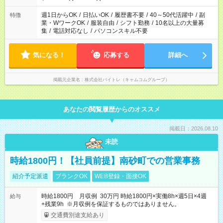
週1日からOK
/
日払いOK
/
履歴書不要
/
40～50代活躍中
/
副
特徴
業・WワークOK
/
服装自由
/
シフト勤務
/
10名以上の大量募
集
/
電話対応なし
/
パソコンスキル不要
気になる！
応募する
詳細へ
掲載元企業名
株式会社バイトレ（キャムコムグループ）
あなたの閲覧履歴からのオススメ
掲載日：2026.08.10
未読
時給1800円！【社員前提】南砂町での営業事務
紹介予定派遣
ブランクOK
WEB登録・面接OK
時給1800円 月収例 30万円 時給1800円×実働8h×週5日×4週
給与
+残業9h ※月収例を保証するものではありません。
交通費別途支給あり