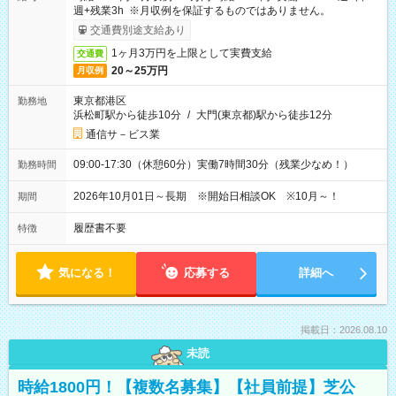
週+残業3h ※月収例を保証するものではありません。
交通費別途支給あり
1ヶ月3万円を上限として実費支給
交通費
20～25万円
月収例
東京都港区
勤務地
浜松町駅から徒歩10分
/
大門(東京都)駅から徒歩12分
通信サ－ビス業
09:00-17:30（休憩60分）実働7時間30分（残業少なめ！）
勤務時間
2026年10月01日～長期 ※開始日相談OK ※10月～！
期間
履歴書不要
特徴
気になる！
応募する
詳細へ
掲載日：2026.08.10
未読
時給1800円！【複数名募集】【社員前提】芝公