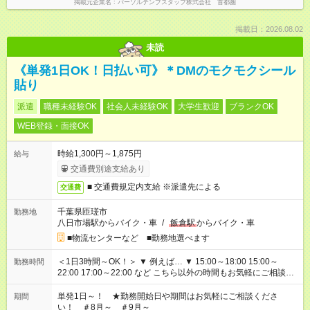
掲載元企業名
パーソルテンプスタッフ株式会社 首都圏
掲載日：2026.08.02
未読
《単発1日OK！日払い可》＊DMのモクモクシール
貼り
派遣
職種未経験OK
社会人未経験OK
大学生歓迎
ブランクOK
WEB登録・面接OK
時給1,300円～1,875円
給与
交通費別途支給あり
■ 交通費規定内支給 ※派遣先による
交通費
千葉県匝瑳市
勤務地
八日市場駅からバイク・車
/
飯倉駅
からバイク・車
■物流センターなど ■勤務地選べます
＜1日3時間～OK！＞ ▼ 例えば… ▼ 15:00～18:00 15:00～
勤務時間
22:00 17:00～22:00 など こちら以外の時間もお気軽にご相談く
ださい！
単発1日～！ ★勤務開始日や期間はお気軽にご相談くださ
期間
い！ ＃8月～ ＃9月～