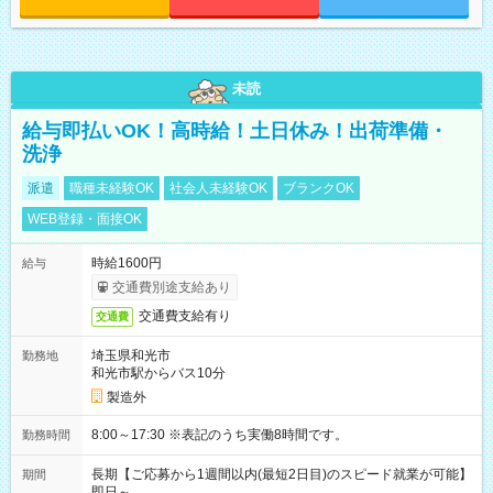
未読
給与即払いOK！高時給！土日休み！出荷準備・
洗浄
派遣
職種未経験OK
社会人未経験OK
ブランクOK
WEB登録・面接OK
時給1600円
給与
交通費別途支給あり
交通費支給有り
交通費
埼玉県和光市
勤務地
和光市駅からバス10分
製造外
8:00～17:30 ※表記のうち実働8時間です。
勤務時間
長期【ご応募から1週間以内(最短2日目)のスピード就業が可能】
期間
即日～