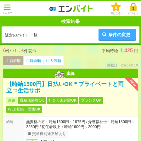
0
メニュー
気になる！
ログイン
検索結果
条件の変更
飯倉のバイト一覧
6
1,425
件中
1
～
6
件表示
平均時給:
円
新着順
時給順
人気順
掲載日：2026.08.10
未読
NEW
【時給1500円】日払いOK＊プライベートと両
立⇒生活サポ
派遣
職種未経験OK
社会人未経験OK
ブランクOK
WEB登録・面接OK
無資格の方：時給1500円～1875円 / 介護福祉士：時給1800円～
給与
2250円 / 初任者以上：時給1600円～2000円
交通費別途支給あり