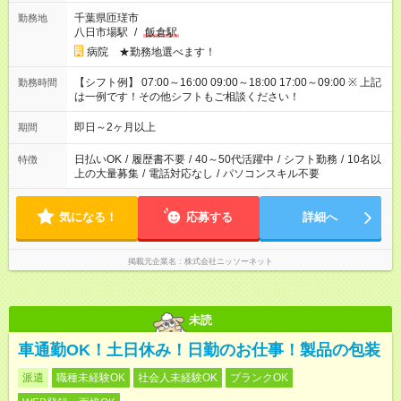
千葉県匝瑳市
勤務地
八日市場駅
/
飯倉駅
病院 ★勤務地選べます！
【シフト例】 07:00～16:00 09:00～18:00 17:00～09:00 ※ 上記
勤務時間
は一例です！その他シフトもご相談ください！
即日～2ヶ月以上
期間
日払いOK
/
履歴書不要
/
40～50代活躍中
/
シフト勤務
/
10名以
特徴
上の大量募集
/
電話対応なし
/
パソコンスキル不要
気になる！
応募する
詳細へ
掲載元企業名
株式会社ニッソーネット
未読
車通勤OK！土日休み！日勤のお仕事！製品の包装
派遣
職種未経験OK
社会人未経験OK
ブランクOK