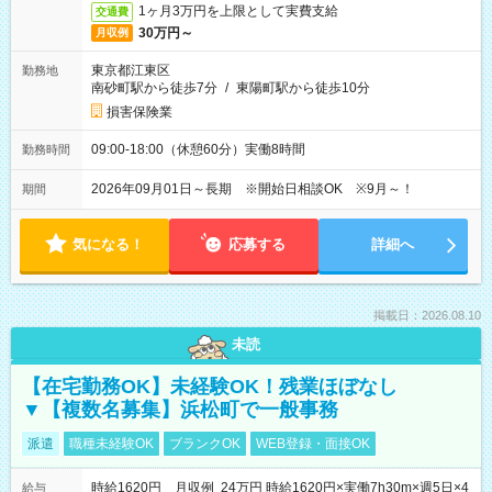
1ヶ月3万円を上限として実費支給
交通費
30万円～
月収例
東京都江東区
勤務地
南砂町駅から徒歩7分
/
東陽町駅から徒歩10分
損害保険業
09:00-18:00（休憩60分）実働8時間
勤務時間
2026年09月01日～長期 ※開始日相談OK ※9月～！
期間
気になる！
応募する
詳細へ
掲載日：2026.08.10
未読
【在宅勤務OK】未経験OK！残業ほぼなし
▼【複数名募集】浜松町で一般事務
派遣
職種未経験OK
ブランクOK
WEB登録・面接OK
時給1620円 月収例 24万円 時給1620円×実働7h30m×週5日×4
給与