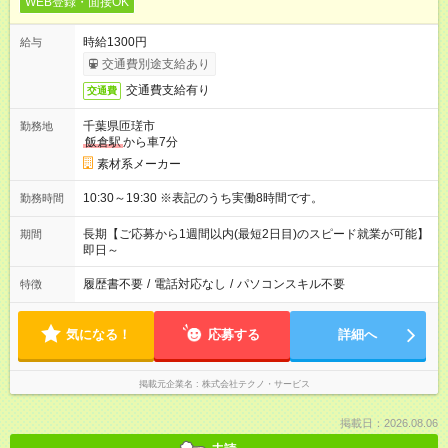
WEB登録・面接OK
時給1300円
給与
交通費別途支給あり
交通費支給有り
交通費
千葉県匝瑳市
勤務地
飯倉駅
から車7分
素材系メーカー
10:30～19:30 ※表記のうち実働8時間です。
勤務時間
長期【ご応募から1週間以内(最短2日目)のスピード就業が可能】
期間
即日～
履歴書不要
/
電話対応なし
/
パソコンスキル不要
特徴
気になる！
応募する
詳細へ
掲載元企業名
株式会社テクノ・サービス
掲載日：2026.08.06