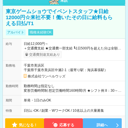
未読
東京ゲームショウでイベントスタッフ★日給
12000円☆来社不要！働いたその日に給料もら
える日払/T1
アルバイト
職種未経験OK
日給12,000円～
給与
＋交通費支給 ★交通費一部支給 ┗1日500円を超えた分は全額支
給！ ※往復500円以内の方は自己負担となります ★日払いOK！
交通費別途支給あり
（規定あり） ┗働いたその日に現金GET♪ お仕事後はコンビニ
ATMから 日払い分を引き落とせます！ 【試用期間】試用期間
千葉市美浜区
勤務地
なし
千葉県千葉市美浜区中瀬2-1（最寄り駅：海浜幕張駅）
株式会社ワンベルウッズ
勤務時間は指定なし
勤務時間
変形労働時間制 想定労働時間160時間/月 ★シフト例 8：30～
19：00
単発・1日のみOK
期間
日払いOK / 副業・WワークOK / 10名以上の大量募集
特徴
気になる！
応募する
詳細へ