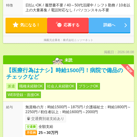
日払いOK
/
履歴書不要
/
40～50代活躍中
/
シフト勤務
/
10名以
特徴
上の大量募集
/
電話対応なし
/
パソコンスキル不要
気になる！
応募する
詳細へ
掲載元企業名
株式会社ニッソーネット
掲載日：2026.08.08
未読
NEW
【医療行為はナシ】時給1500円！病院で備品の
チェックなど
派遣
職種未経験OK
社会人未経験OK
ブランクOK
WEB登録・面接OK
無資格の方：時給1500円～1875円 / 介護福祉士：時給1800円～
給与
2250円 / 初任者以上：時給1600円～2000円
交通費別途支給あり
全額支給
交通費
25～30万円
月収例