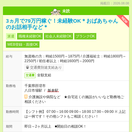
掲載日：2026.08.08
未読
NEW
3ヵ月で79万円稼ぐ！未経験OK＊おばあちゃん
のお話相手など＊
派遣
職種未経験OK
社会人未経験OK
ブランクOK
WEB登録・面接OK
無資格の方：時給1500円～1875円 / 介護福祉士：時給1800円～
給与
2250円 / 初任者以上：時給1600円～2000円
交通費別途支給あり
全額支給
交通費
千葉県匝瑳市
勤務地
八日市場駅
/
飯倉駅
介護施設や病院など ★自宅近くの施設がいいなど勤務地ご
相談ください
【シフト例】 07:00～16:00 09:00～18:00 17:00～09:00 ※ 上記
勤務時間
は一例です！その他シフトもご相談ください！
即日～2ヶ月以上 ■開始日の相談OK！
期間