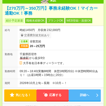
未読
【270万円～350万円】事務未経験OK！マイカー
通勤OK！事務
紹介予定派遣
職種未経験OK
ブランクOK
WEB登録・面接OK
時給1450円 月収例 232,000円
給与
交通費別途支給あり
全額支給
交通費
20～25万円
月収例
千葉県匝瑳市
勤務地
飯倉駅
から徒歩9分
大手有名日本車ディーラーです。
09:20～18:40(実働8時間 休憩1時間20分) ※休憩時間80分あ
勤務時間
り！（お昼1時間＋15時台に20分）
2026年10月上旬～長期 ※10月～！
期間
気になる！
応募する
詳細へ