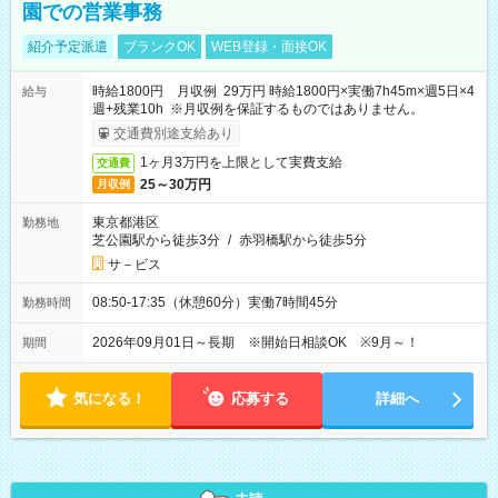
園での営業事務
紹介予定派遣
ブランクOK
WEB登録・面接OK
時給1800円 月収例 29万円 時給1800円×実働7h45m×週5日×4
給与
週+残業10h ※月収例を保証するものではありません。
交通費別途支給あり
1ヶ月3万円を上限として実費支給
交通費
25～30万円
月収例
東京都港区
勤務地
芝公園駅から徒歩3分
/
赤羽橋駅から徒歩5分
サ－ビス
08:50-17:35（休憩60分）実働7時間45分
勤務時間
2026年09月01日～長期 ※開始日相談OK ※9月～！
期間
気になる！
応募する
詳細へ