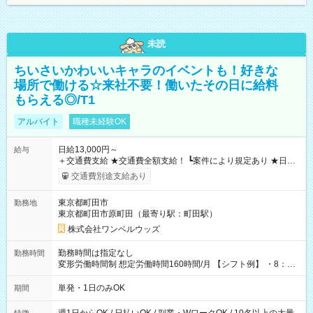
未読
ちいさいかわいいキャラのイベントも！好きな
場所で働ける☆来社不要！働いたその日に給料
もらえる◎/T1
アルバイト
職種未経験OK
日給13,000円～
給与
＋交通費支給 ★交通費全額支給！ ┗案件により規定あり ★日払
いOK！（規定あり） ┗働いたその日に現金GET♪ お仕事後はコ
交通費別途支給あり
ンビニATMから 日払い分を引き落とせます！ 【試用期間】試
用期間なし
東京都町田市
勤務地
東京都町田市原町田（最寄り駅：町田駅）
株式会社ワンベルウッズ
勤務時間は指定なし
勤務時間
変形労働時間制 想定労働時間160時間/月 【シフト例】 ・8：00
～21：00
単発・1日のみOK
期間