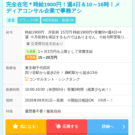
完全在宅＊時給1900円！週4日＆10～16時！メ
ディアコンサル企業で事務アシ
派遣
ブランクOK
WEB登録・面接OK
時給1900円 月収例 15万円 時給1900円×実働5h×週4日×4
給与
週 ※月収例を保証するものではありません。※給与即受取りサ
ービス利用可（利用条件有）
交通費別途支給あり
1ヶ月3万円を上限として実費支給
交通費
15～20万円
月収例
東京都千代田区
勤務地
四ツ谷駅から徒歩2分
/
麹町駅から徒歩13分
コンサルタント・シンクタンク
10:00-16:00（休憩60分）実働5時間（残業少なめ！）
勤務時間
2026年09月01日～長期 ※開始日相談OK ※9月～！
期間
履歴書不要
/
服装自由
特徴
気になる！
応募する
詳細へ