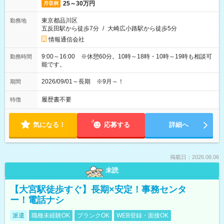
25～30万円
月収例
東京都品川区
勤務地
五反田駅から徒歩7分
/
大崎広小路駅から徒歩5分
情報通信会社
9:00～16:00 ※休憩60分。10時～18時・10時～19時も相談可
勤務時間
能です。
2026/09/01～長期 ※9月～！
期間
履歴書不要
特徴
気になる！
応募する
詳細へ
掲載日：2026.08.06
未読
【大宮駅徒歩すぐ】長期×安定！事務センタ
ー！電話ナシ
派遣
職種未経験OK
ブランクOK
WEB登録・面接OK