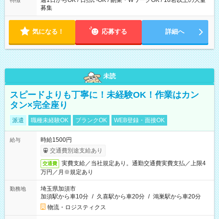
週1日からOK / 日払いOK / 副業・WワークOK / 10名以上の大量
特徴
募集
気になる！
応募する
詳細へ
未読
スピードよりも丁寧に！未経験OK！作業はカン
タン×完全座り
派遣
職種未経験OK
ブランクOK
WEB登録・面接OK
時給1500円
給与
交通費別途支給あり
実費支給／当社規定あり。通勤交通費実費支払／上限4
交通費
万円／月※規定あり
埼玉県加須市
勤務地
加須駅から車10分
/
久喜駅から車20分
/
鴻巣駅から車20分
物流・ロジスティクス