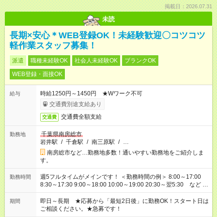
掲載日：2026.07.31
未読
長期×安心＊WEB登録OK！未経験歓迎〇コツコツ
軽作業スタッフ募集！
派遣
職種未経験OK
社会人未経験OK
ブランクOK
WEB登録・面接OK
時給1250円～1450円 ★Wワーク不可
給与
交通費別途支給あり
交通費全額支給
交通費
千葉県南房総市
勤務地
岩井駅
/
千倉駅
/
南三原駅
/
…
南房総市など…勤務地多数！通いやすい勤務地をご紹介しま
す。
週5フルタイムがメインです！ ＜勤務時間の例＞ 8:00～17:00
勤務時間
8:30～17:30 9:00～18:00 10:00～19:00 20:30～翌5:30 など ★
その他にも勤務時間多数！ 日勤のみ、残業なし、交替制など
ご希望を教えてください！
即日～長期 ★応募から「最短2日後」に勤務OK！スタート日は
期間
ご相談ください。★急募です！