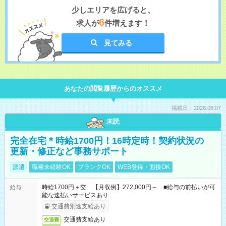
少しエリアを広げると、
6
求人が
件増えます！
見てみる
あなたの閲覧履歴からのオススメ
掲載日：2026.08.07
未読
完全在宅＊時給1700円！16時定時！契約状況の
更新・修正など事務サポート
派遣
職種未経験OK
ブランクOK
WEB登録・面接OK
時給1700円＋交 【月収例】272,000円～ ■給与の前払いが可
給与
能な速払いサービスあり
交通費別途支給あり
交通費支給あり
交通費