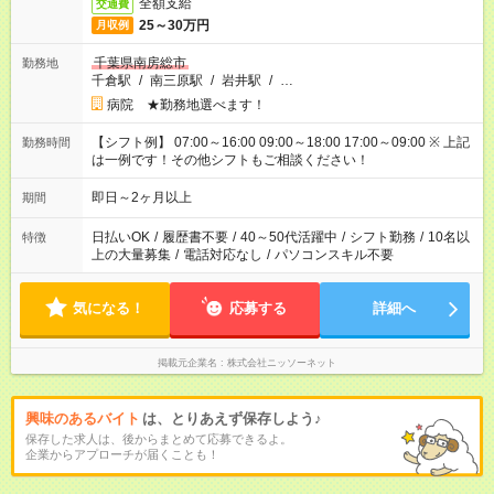
全額支給
交通費
25～30万円
月収例
千葉県南房総市
勤務地
千倉駅
/
南三原駅
/
岩井駅
/
…
病院 ★勤務地選べます！
【シフト例】 07:00～16:00 09:00～18:00 17:00～09:00 ※ 上記
勤務時間
は一例です！その他シフトもご相談ください！
即日～2ヶ月以上
期間
日払いOK
/
履歴書不要
/
40～50代活躍中
/
シフト勤務
/
10名以
特徴
上の大量募集
/
電話対応なし
/
パソコンスキル不要
気になる！
応募する
詳細へ
掲載元企業名
株式会社ニッソーネット
興味のあるバイト
は、とりあえず保存しよう♪
保存した求人は、後からまとめて応募できるよ。
企業からアプローチが届くことも！