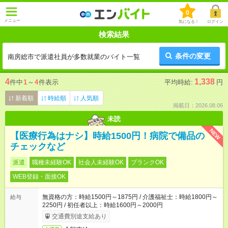
0
メニュー
気になる！
ログイン
検索結果
条件の変更
南房総市で派遣社員が多数就業のバイト一覧
4
1,338
件中
1
～
4
件表示
平均時給:
円
新着順
時給順
人気順
掲載日：2026.08.06
未読
NEW
【医療行為はナシ】時給1500円！病院で備品の
チェックなど
派遣
職種未経験OK
社会人未経験OK
ブランクOK
WEB登録・面接OK
無資格の方：時給1500円～1875円 / 介護福祉士：時給1800円～
給与
2250円 / 初任者以上：時給1600円～2000円
交通費別途支給あり