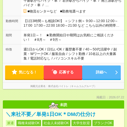
千倉駅からバイク・車
/
岩井駅からバイク・車
/
南三原駅から
バイク・車
/
…
■物流センターなど ■勤務地選べます
【1日3時間～も相談OK!】 ＜シフト例＞ 9:00～12:00 12:00～
勤務時間
17:00 17:00～22:00 18:00～21:00 など こちら以外の時間帯も
お気軽にご相談ください！
単発1日～！ ★勤務開始日や期間はお気軽にご相談くださ
期間
い！ ＃8月～ ＃9月～
週1日からOK
/
日払いOK
/
履歴書不要
/
40～50代活躍中
/
副
特徴
業・WワークOK
/
服装自由
/
シフト勤務
/
10名以上の大量募
集
/
電話対応なし
/
パソコンスキル不要
気になる！
応募する
詳細へ
掲載元企業名
株式会社バイトレ（キャムコムグループ）
掲載日：2026.07.22
未読
＼来社不要／単発1日OK＊DMの仕分け
派遣
職種未経験OK
社会人未経験OK
大学生歓迎
ブランクOK