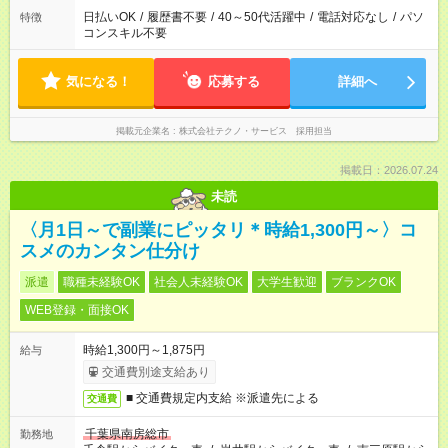
日払いOK
/
履歴書不要
/
40～50代活躍中
/
電話対応なし
/
パソ
特徴
コンスキル不要
気になる！
応募する
詳細へ
掲載元企業名
株式会社テクノ・サービス 採用担当
掲載日：2026.07.24
未読
〈月1日～で副業にピッタリ＊時給1,300円～〉コ
スメのカンタン仕分け
派遣
職種未経験OK
社会人未経験OK
大学生歓迎
ブランクOK
WEB登録・面接OK
時給1,300円～1,875円
給与
交通費別途支給あり
■ 交通費規定内支給 ※派遣先による
交通費
千葉県南房総市
勤務地