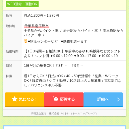
WEB登録・面接OK
時給1,300円～1,875円
給与
千葉県南房総市
勤務地
千倉駅からバイク・車
/
岩井駅からバイク・車
/
南三原駅から
バイク・車
/
…
■物流センターなど ■勤務地選べます
【1日3時間～も相談OK!】午前中のみや18時以降などのシフト
勤務時間
あり！ シフト例 ▼9:00～12:00 ▼9:00～17:00 ▼10:00～19:00
▼18:00～21:00
1日だけの単発OK！＃8月～ ＃9月～
期間
週1日からOK
/
日払いOK
/
40～50代活躍中
/
副業・Wワーク
特徴
OK
/
服装自由
/
シフト勤務
/
10名以上の大量募集
/
電話対応な
し
/
パソコンスキル不要
気になる！
応募する
詳細へ
掲載元企業名
株式会社バイトレ（キャムコムグループ）