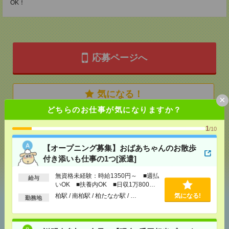
OK！
応募ページへ
気になる！
×
どちらのお仕事が気になりますか？
メール
LINE
1
で送る
で送る
/10
【オープニング募集】おばあちゃんのお散歩
付き添いも仕事の1つ[派遣]
シェア
ツイート
ブックマーク
無資格未経験：時給1350円～ ■週払
給与
いOK ■扶養内OK ■日収1万800円
以上
柏駅 / 南柏駅 / 柏たなか駅 / …
気になる!
勤務地
あなたの閲覧履歴からの
おすすめ