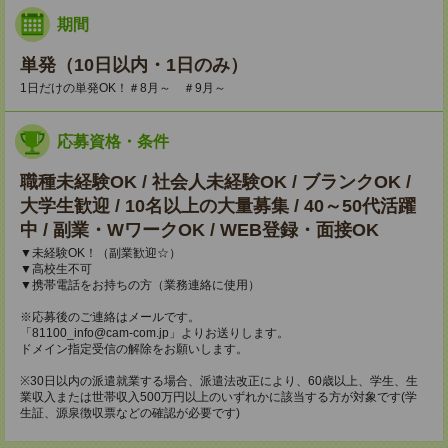
期間
単発（10日以内・1日のみ）
1日だけの単発OK！＃8月～ ＃9月～
応募資格・条件
職種未経験OK / 社会人未経験OK / ブランクOK /
大学生歓迎 / 10名以上の大量募集 / 40～50代活躍
中 / 副業・WワークOK / WEB登録・面接OK
▼未経験OK！（副業歓迎☆）
▼高校生不可
▼携帯電話をお持ちの方（業務連絡に使用）
※応募後のご連絡はメールです。
「81100_info@cam-com.jp」よりお送りします。
ドメイン指定受信の解除をお願いします。
※30日以内の派遣就業する場合、派遣法改正により、60歳以上、学生、生
業収入または世帯収入500万円以上のいずれかに該当する方が対象です(学
生証、源泉徴収票などの確認が必要です)