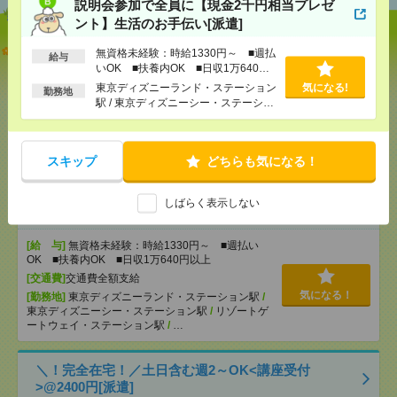
説明会参加で全員に【現金2千円相当プレゼ
ント】生活のお手伝い[派遣]
【オープニング募集】おばあちゃんのお散歩付き添
無資格未経験：時給1330円～ ■週払
給与
いも仕事の1つ[派遣]
いOK ■扶養内OK ■日収1万640円
以上
東京ディズニーランド・ステーション
気になる!
勤務地
[給 与]
無資格未経験：時給1350円～ ■週払い
駅 / 東京ディズニーシー・ステーショ
OK ■扶養内OK ■日収1万800円以上
ン駅 / リゾートゲートウェイ・ステー
[交通費]
交通費全額支給
ション駅 / …
気になる！
[勤務地]
柏駅
/
南柏駅
/
柏たなか駅
/
…
スキップ
どちらも気になる！
説明会参加で全員に【現金2千円相当プレゼント】生
しばらく表示しない
活のお手伝い[派遣]
[給 与]
無資格未経験：時給1330円～ ■週払い
OK ■扶養内OK ■日収1万640円以上
[交通費]
交通費全額支給
気になる！
[勤務地]
東京ディズニーランド・ステーション駅
/
東京ディズニーシー・ステーション駅
/
リゾートゲ
ートウェイ・ステーション駅
/
…
＼！完全在宅！／土日含む週2～OK<講座受付
>@2400円[派遣]