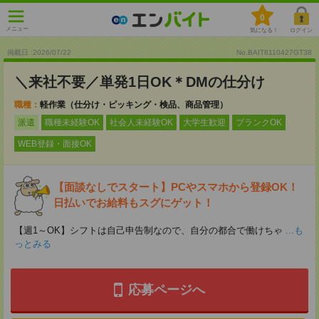
0
メニュー
気になる！
ログイン
掲載日 :2026
/
07
/
22
No.BAIT8110427GT38
＼来社不要／単発1日OK＊DMの仕分け
職種：
軽作業（仕分け・ピッキング・検品、商品管理）
派遣
職種未経験OK
社会人未経験OK
大学生歓迎
ブランクOK
WEB登録・面接OK
【面談なしでスタート】PCやスマホから登録OK！
日払いでお給料もスグにゲット！
【週1～OK】シフトは自己申告制なので、自分の都合で働けちゃ
...も
っとみる
応募ページへ