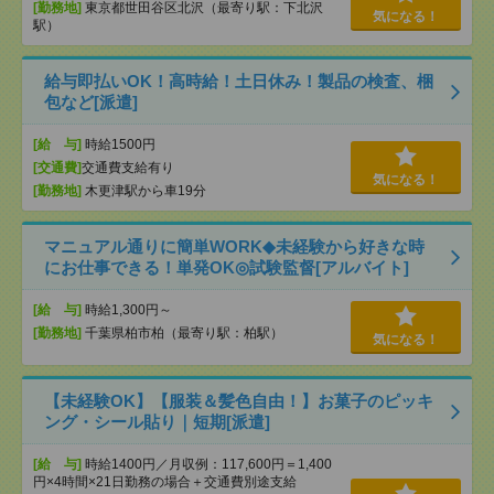
[勤務地]
東京都世田谷区北沢（最寄り駅：下北沢
気になる！
駅）
給与即払いOK！高時給！土日休み！製品の検査、梱
包など[派遣]
[給 与]
時給1500円
[交通費]
交通費支給有り
気になる！
[勤務地]
木更津駅から車19分
マニュアル通りに簡単WORK◆未経験から好きな時
にお仕事できる！単発OK◎試験監督[アルバイト]
[給 与]
時給1,300円～
[勤務地]
千葉県柏市柏（最寄り駅：柏駅）
気になる！
【未経験OK】【服装＆髪色自由！】お菓子のピッキ
ング・シール貼り｜短期[派遣]
[給 与]
時給1400円／月収例：117,600円＝1,400
円×4時間×21日勤務の場合＋交通費別途支給