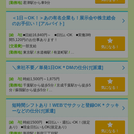
[勤務地]
君津駅から車9分
＜1日～OK！＞あの有名企業も！展示会や株主総会
のお手伝い！[アルバイト]
[給 与]
■日給16,840円～ ■日払いOK ■実働3時
間5,120円のお仕事あります！
[交通費]
一部支給
気になる！
[勤務地]
東京駅
/
水道橋駅
/
有楽町駅
/
…
＼来社不要／単発1日OK＊DMの仕分け[派遣]
[給 与]
時給1,500円～1,875円
[勤務地]
千葉駅から徒歩5分
/
京成千葉駅から徒歩5
気になる！
分
/
蘇我駅から徒歩5分
/
…
短時間シフトあり！WEBでサクッと登録OK＊クッキ
ーなどの仕分け[派遣]
[給 与]
時給1500円 ■日払い・週払いOK！(規定
あり) ■現金日払いもOK(規定あり)
気になる！
[勤務地]
新宿駅
/
新宿三丁目駅