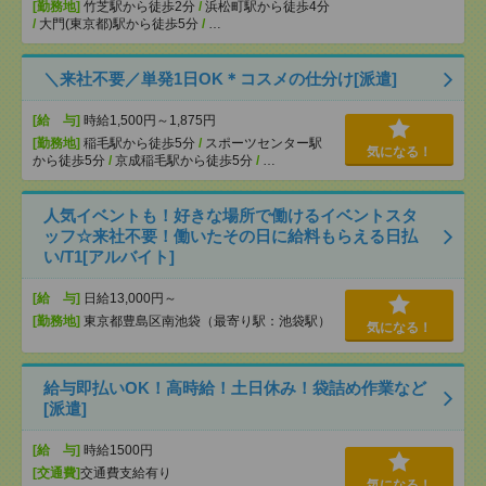
[勤務地]
竹芝駅から徒歩2分
/
浜松町駅から徒歩4分
/
大門(東京都)駅から徒歩5分
/
…
＼来社不要／単発1日OK＊コスメの仕分け[派遣]
[給 与]
時給1,500円～1,875円
[勤務地]
稲毛駅から徒歩5分
/
スポーツセンター駅
気になる！
から徒歩5分
/
京成稲毛駅から徒歩5分
/
…
人気イベントも！好きな場所で働けるイベントスタ
ッフ☆来社不要！働いたその日に給料もらえる日払
い/T1[アルバイト]
[給 与]
日給13,000円～
[勤務地]
東京都豊島区南池袋（最寄り駅：池袋駅）
気になる！
給与即払いOK！高時給！土日休み！袋詰め作業など
[派遣]
[給 与]
時給1500円
[交通費]
交通費支給有り
気になる！