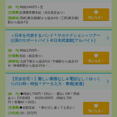
[給 与]
時給2400円＋交
[交通費]
交通費実費支給（当社規定あり）
気になる！
[勤務地]
田町(東京都)駅から徒歩4分
/
三田(東京都)
駅から徒歩7分
＜日本を代表するバンド＊サカナクション＞ツアー
公演のサポートバイト＠日本武道館[アルバイト]
[給 与]
時給1250円～
[交通費]
支給（規定有り）
気になる！
[勤務地]
九段下駅から徒歩5分
/
竹橋駅から徒歩10
分
/
神保町駅から徒歩15分
/
…
【完全在宅！】難しい業務なし＆電話なし！ゆっく
りの11時～時短＊データ入力・事務[派遣]
[給 与]
◆時給1,700円＊日払い・週払いOK＊昇給
あり♪【月収例】 ・約204,000円 （時給1,700
円 × 実働6h × 20日）
[交通費]
◆全額支給 ＊家が少し遠くても安心！
気になる！
[月収例]
20～25万円