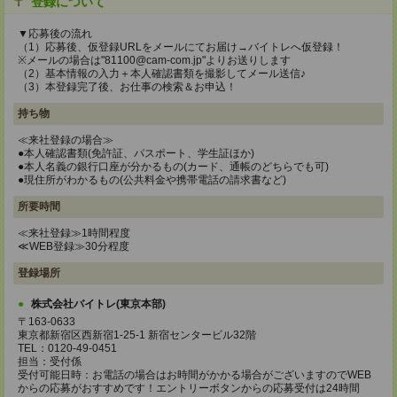
登録について
▼応募後の流れ
（1）応募後、仮登録URLをメールにてお届け→バイトレへ仮登録！
※メールの場合は"81100@cam-com.jp"よりお送りします
（2）基本情報の入力＋本人確認書類を撮影してメール送信♪
（3）本登録完了後、お仕事の検索＆お申込！
持ち物
≪来社登録の場合≫
●本人確認書類(免許証、パスポート、学生証ほか)
●本人名義の銀行口座が分かるもの(カード、通帳のどちらでも可)
●現住所がわかるもの(公共料金や携帯電話の請求書など)
所要時間
≪来社登録≫1時間程度
≪WEB登録≫30分程度
登録場所
株式会社バイトレ(東京本部)
〒163-0633
東京都新宿区西新宿1-25-1 新宿センタービル32階
TEL：0120-49-0451
担当：受付係
受付可能日時：お電話の場合はお時間がかかる場合がございますのでWEB
からの応募がおすすめです！エントリーボタンからの応募受付は24時間