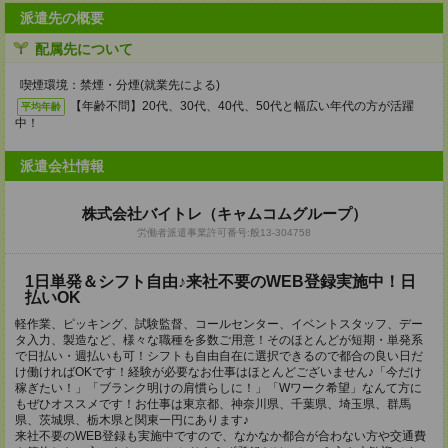
派遣先の概要
配属先について
喫煙環境：禁煙・分煙(就業先による)
【年齢不問】20代、30代、40代、50代と幅広い年代の方が活躍
平均年齢
中！
派遣会社情報
株式会社バイトレ（キャムコムグループ）
労働者派遣事業許可番号:般13-304758
1日単発＆シフト自由♪来社不要のWEB登録実施中！日
払いOK
軽作業、ピッキング、試験監督、コールセンター、イベントスタッフ、デー
タ入力、製造など、様々な職種を多数ご用意！そのほとんどが短期・単発系
で日払い・週払いも可！シフトも自由自在に選択できるので都合の良い日だ
け働ければOKです！経験が必要なお仕事はほとんどございません♪「今だけ
稼ぎたい！」「ブランク明けの肩慣らしに！」「Wワーク希望」なんて方に
もぜひオススメです！お仕事は東京都、神奈川県、千葉県、埼玉県、群馬
県、茨城県、栃木県と関東一円にあります♪
来社不要のWEB登録も実施中ですので、なかなか都合が合わない方や交通費