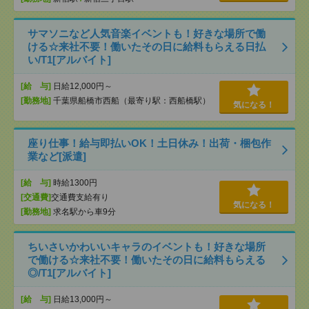
サマソニなど人気音楽イベントも！好きな場所で働
ける☆来社不要！働いたその日に給料もらえる日払
い/T1[アルバイト]
[給 与]
日給12,000円～
[勤務地]
千葉県船橋市西船（最寄り駅：西船橋駅）
気になる！
座り仕事！給与即払いOK！土日休み！出荷・梱包作
業など[派遣]
[給 与]
時給1300円
[交通費]
交通費支給有り
気になる！
[勤務地]
求名駅から車9分
ちいさいかわいいキャラのイベントも！好きな場所
で働ける☆来社不要！働いたその日に給料もらえる
◎/T1[アルバイト]
[給 与]
日給13,000円～