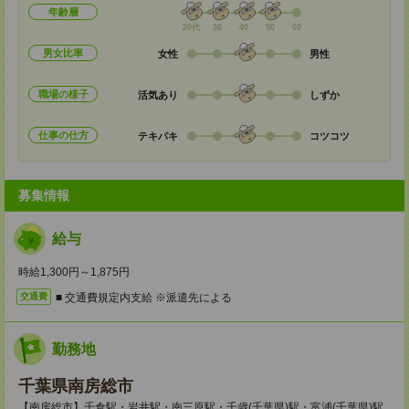
年齢層
20代
30
40
50
60
男女比率
女性
男性
職場の様子
活気あり
しずか
仕事の仕方
テキパキ
コツコツ
募集情報
給与
時給1,300円～1,875円
■ 交通費規定内支給 ※派遣先による
交通費
勤務地
千葉県南房総市
【南房総市】千倉駅・岩井駅・南三原駅・千歳(千葉県)駅・富浦(千葉県)駅