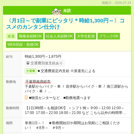
掲載日：2026.07.24
未読
〈月1日～で副業にピッタリ＊時給1,300円～〉コ
スメのカンタン仕分け
派遣
職種未経験OK
社会人未経験OK
大学生歓迎
ブランクOK
WEB登録・面接OK
時給1,300円～1,875円
給与
交通費別途支給あり
■ 交通費規定内支給 ※派遣先による
交通費
千葉県南房総市
勤務地
千倉駅からバイク・車
/
岩井駅からバイク・車
/
南三原駅から
バイク・車
/
…
■物流センターなど ■勤務地選べます
【1日3時間～も相談OK!】 ＜シフト例＞ 9:00～12:00 12:00～
勤務時間
17:00 17:00～22:00 18:00～21:00 など こちら以外の時間帯も
お気軽にご相談ください！
単発1日～！ ★勤務開始日や期間はお気軽にご相談くださ
期間
い！ ＃8月～ ＃9月～