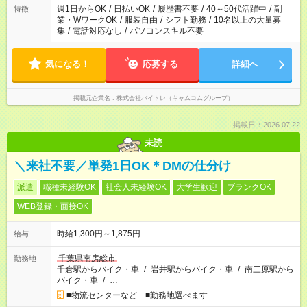
週1日からOK
/
日払いOK
/
履歴書不要
/
40～50代活躍中
/
副
特徴
業・WワークOK
/
服装自由
/
シフト勤務
/
10名以上の大量募
集
/
電話対応なし
/
パソコンスキル不要
気になる！
応募する
詳細へ
掲載元企業名
株式会社バイトレ（キャムコムグループ）
掲載日：2026.07.22
未読
＼来社不要／単発1日OK＊DMの仕分け
派遣
職種未経験OK
社会人未経験OK
大学生歓迎
ブランクOK
WEB登録・面接OK
時給1,300円～1,875円
給与
千葉県南房総市
勤務地
千倉駅からバイク・車
/
岩井駅からバイク・車
/
南三原駅から
バイク・車
/
…
■物流センターなど ■勤務地選べます