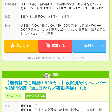
【1日3時間～も相談OK!】午前中のみや18時以降などのシフト
勤務時間
あり！ シフト例 ▼9:00～12:00 ▼9:00～17:00 ▼10:00～19:00
▼18:00～21:00
1日だけの単発OK！＃8月～ ＃9月～
期間
週1日からOK
/
日払いOK
/
40～50代活躍中
/
副業・Wワーク
特徴
OK
/
服装自由
/
シフト勤務
/
10名以上の大量募集
/
電話対応な
し
/
パソコンスキル不要
気になる！
応募する
詳細へ
掲載元企業名
株式会社バイトレ（キャムコムグループ）
未読
【無資格でも時給1,830円～】夜間見守りヘルパー
✨訪問介護（週1日から／夜勤専従） /Jb
アルバイト
職種未経験OK
時給1,830円～
給与
時給1,830円以上 ※交通費一部支給（既定あり） ※経験・能力を