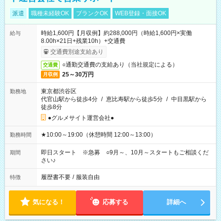
派遣
職種未経験OK
ブランクOK
WEB登録・面接OK
時給1,600円【月収例】約288,000円（時給1,600円×実働
給与
8.00h×21日+残業10h）+交通費
交通費別途支給あり
○通勤交通費の支給あり（当社規定による）
交通費
25～30万円
月収例
東京都渋谷区
勤務地
代官山駅から徒歩4分
/
恵比寿駅から徒歩5分
/
中目黒駅から
徒歩8分
●グルメサイト運営会社●
★10:00～19:00（休憩時間 12:00～13:00）
勤務時間
即日スタート ※急募 ○9月～、10月～スタートもご相談くだ
期間
さい♪
履歴書不要
/
服装自由
特徴
気になる！
応募する
詳細へ