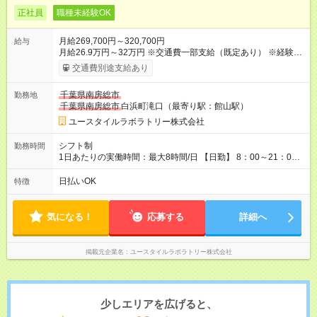
正社員
職種未経験OK
月給269,700円～320,700円
給与
月給26.9万円～32万円 ※交通費一部支給（既定あり） ※経験・
能力を考慮して決定します 【入社後のモデル月収（無資格・未
交通費別途支給あり
経験入社の場合）】 ［入社］ 無資格・未経験／月収23.1万円
［半年～1年］ 実務者研修取得／月収26.9万円 ［入社1年～2
千葉県南房総市
勤務地
年半］ ジュニアMGR／月収33.6万円 ［入社2年半］ マネー
千葉県南房総市
白浜町滝口（最寄り駅：館山駅）
ジャー／月収40万円以上 ※経験・能力等を考慮。 【試用期間】
試用期間あり 試用期間の長さ：2ヶ月 ※ 雇用形態と給与に、本
ユースタイルラボラトリー株式会社
採用時と異なる部分があります。 雇用形態：本採用時と同じで
す。 給与：月給 231,700円 ～ 320,700円
シフト制
勤務時間
1日あたりの実働時間：最大8時間/日 【日勤】 8：00～21：00
＊＊ 勤務時間例 ＊＊ ■8時から17時 ■9時から18時 ■10時か
ら19時 など ※上記の時間内で8時間勤務（休憩1時間）ご利用
日払いOK
特徴
者様により、時間は異なります。 ※完全週休2日制・シフト制
（希望休あり）
気になる！
応募する
詳細へ
掲載元企業名
ユースタイルラボラトリー株式会社
少しエリアを広げると、