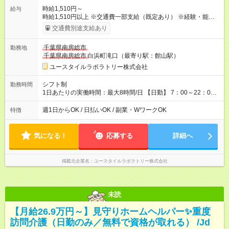
時給1,510円～
給与
時給1,510円以上 ※交通費一部支給（既定あり） ※経験・能力を
考慮して決定します 【収入例】 週1回勤務の場合：1,510円×8時
交通費別途支給あり
間×4回=4万8,320円 週3回勤務の場合：1,510円×8時間×12回
=14万4,960円 週5回勤務の場合：1,510円×8時間×20回=24万
千葉県南房総市
勤務地
1,600円 【試用期間】試用期間あり 試用期間の長さ：2ヶ月
千葉県南房総市
白浜町滝口（最寄り駅：館山駅）
※ 雇用形態と給与に、本採用時と異なる部分があります。 雇用
形態：本採用時と同じです。 給与：時給 1,140円以上
ユースタイルラボラトリー株式会社
シフト制
勤務時間
1日あたりの実働時間：最大8時間/日 【日勤】 7：00～22：00
の間で8時間勤務（休憩時間は法定通り） ※週1日～OK ／ 夜勤
なし ＊＊ 勤務時間例 ＊＊ ■8時から17時 ■9時から18時 ■10
週1日からOK / 日払いOK / 副業・WワークOK
特徴
時から19時 ■12時から21時 など ※訪問先により変動 ※曜日固
定（毎週同じ曜日勤務）
気になる！
応募する
詳細へ
掲載元企業名
ユースタイルラボラトリー株式会社
未読
【月給26.9万円～】見守りホームヘルパー✨重度
訪問介護（日勤のみ／無料で資格が取れる） /Jd