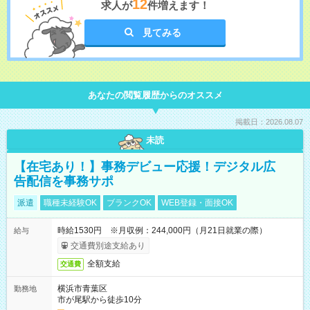
12
求人が
件増えます！
見てみる
あなたの閲覧履歴からのオススメ
掲載日：2026.08.07
未読
【在宅あり！】事務デビュー応援！デジタル広
告配信を事務サポ
派遣
職種未経験OK
ブランクOK
WEB登録・面接OK
時給1530円 ※月収例：244,000円（月21日就業の際）
給与
交通費別途支給あり
全額支給
交通費
横浜市青葉区
勤務地
市が尾駅から徒歩10分