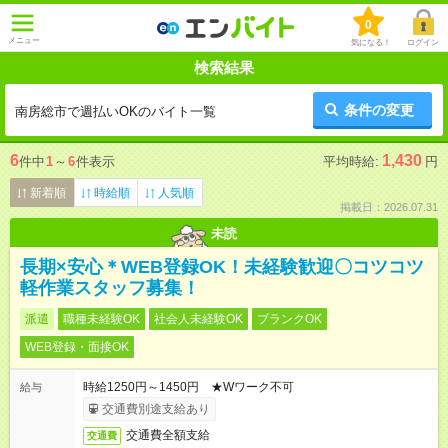
0
メニュー
気になる！
ログイン
検索結果
条件の変更
南房総市で週払いOKのバイト一覧
6
1,430
件中
1
～
6
件表示
平均時給:
円
新着順
時給順
人気順
掲載日：2026.07.31
未読
長期×安心＊WEB登録OK！未経験歓迎〇コツコツ
軽作業スタッフ募集！
派遣
職種未経験OK
社会人未経験OK
ブランクOK
WEB登録・面接OK
時給1250円～1450円 ★Wワーク不可
給与
交通費別途支給あり
交通費全額支給
交通費