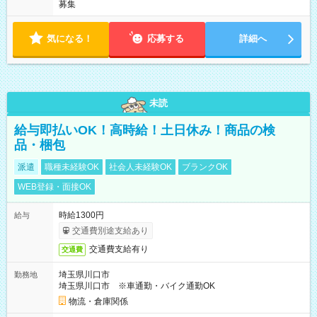
募集
気になる！
応募する
詳細へ
未読
給与即払いOK！高時給！土日休み！商品の検
品・梱包
派遣
職種未経験OK
社会人未経験OK
ブランクOK
WEB登録・面接OK
時給1300円
給与
交通費別途支給あり
交通費支給有り
交通費
埼玉県川口市
勤務地
埼玉県川口市 ※車通勤・バイク通勤OK
物流・倉庫関係