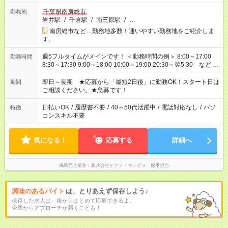
千葉県南房総市
勤務地
岩井駅
/
千倉駅
/
南三原駅
/
…
南房総市など…勤務地多数！通いやすい勤務地をご紹介しま
す。
週5フルタイムがメインです！ ＜勤務時間の例＞ 8:00～17:00
勤務時間
8:30～17:30 9:00～18:00 10:00～19:00 20:30～翌5:30 など ★
その他にも勤務時間多数！ 日勤のみ、残業なし、交替制など
ご希望を教えてください！
即日～長期 ★応募から「最短2日後」に勤務OK！スタート日は
期間
ご相談ください。★急募です！
日払いOK
/
履歴書不要
/
40～50代活躍中
/
電話対応なし
/
パソ
特徴
コンスキル不要
気になる！
応募する
詳細へ
掲載元企業名
株式会社テクノ・サービス 採用担当
興味のあるバイト
は、とりあえず保存しよう♪
保存した求人は、後からまとめて応募できるよ。
企業からアプローチが届くことも！