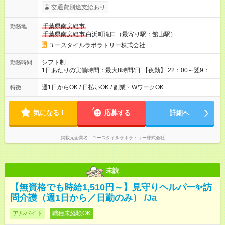
考慮して決定します 【収入例】 週1回勤務の場合：1,830円×8時
交通費別途支給あり
間×4回=5万8,560円 週3回勤務の場合：1,830円×8時間×12回
=17万5,680円 【試用期間】試用期間あり 試用期間の長さ：2ヶ
千葉県南房総市
勤務地
月 ※ 雇用形態と給与に、本採用時と異なる部分があります。 雇
千葉県南房総市
白浜町滝口（最寄り駅：館山駅）
用形態：本採用時と同じです。 給与：時給 1,570円以上
ユースタイルラボラトリー株式会社
シフト制
勤務時間
1日あたりの実働時間：最大8時間/日 【夜勤】 22：00～翌9：
00 ※週1日～OK ／ 夜勤専従 ＊＊ 勤務時間例 ＊＊ ■22時か
ら翌7時 ■23時から翌8時 ■24時から翌9時 など ※上記の時間
週1日からOK / 日払いOK / 副業・WワークOK
特徴
内で8時間勤務（休憩1時間）ご利用者様により、時間は異なり
ます。 ※曜日固定（毎週同じ曜日での勤務となります）
気になる！
応募する
詳細へ
掲載元企業名
ユースタイルラボラトリー株式会社
未読
【無資格でも時給1,510円～】見守りヘルパー✨訪
問介護（週1日から／日勤のみ） /Ja
アルバイト
職種未経験OK