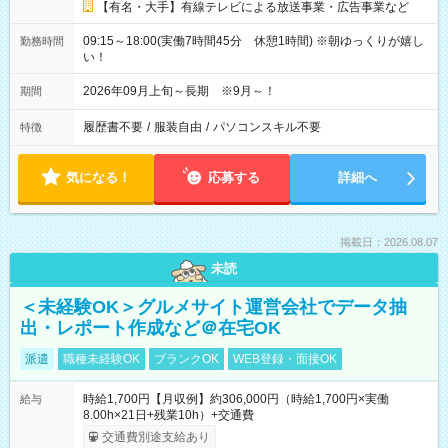
【有名・大手】有線テレビによる放送事業・広告事業など
09:15～18:00(実働7時間45分 休憩1時間) ※朝ゆっくりが嬉し
勤務時間
い！
2026年09月上旬～長期 ※9月～！
期間
履歴書不要
/
服装自由
/
パソコンスキル不要
特徴
気になる！
応募する
詳細へ
掲載日：2026.08.07
未読
＜未経験OK＞グルメサイト運営会社でデータ抽
出・レポート作成など＠在宅OK
派遣
職種未経験OK
ブランクOK
WEB登録・面接OK
時給1,700円【月収例】約306,000円（時給1,700円×実働
給与
8.00h×21日+残業10h）+交通費
交通費別途支給あり