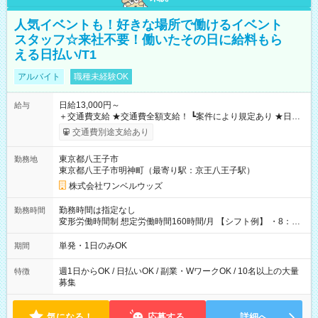
人気イベントも！好きな場所で働けるイベント
スタッフ☆来社不要！働いたその日に給料もら
える日払い/T1
アルバイト
職種未経験OK
日給13,000円～
給与
＋交通費支給 ★交通費全額支給！ ┗案件により規定あり ★日払
いOK！（規定あり） ┗働いたその日に現金GET♪ お仕事後はコ
交通費別途支給あり
ンビニATMから 日払い分を引き落とせます！ 【試用期間】試
用期間なし
東京都八王子市
勤務地
東京都八王子市明神町（最寄り駅：京王八王子駅）
株式会社ワンベルウッズ
勤務時間は指定なし
勤務時間
変形労働時間制 想定労働時間160時間/月 【シフト例】 ・8：00
～21：00
単発・1日のみOK
期間
週1日からOK / 日払いOK / 副業・WワークOK / 10名以上の大量
特徴
募集
気になる！
応募する
詳細へ