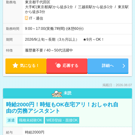
東京都千代田区
勤務地
大手町(東京都)駅から徒歩1分
/
三越前駅から徒歩1分
/
東京駅
から徒歩3分
IT・通信
9:00～17:00(実働:7時間) (休憩60分)
勤務時間
2026/9/上旬～長期（3カ月以上） ★9月～OK！
期間
履歴書不要
/
40～50代活躍中
特徴
気になる！
応募する
詳細へ
掲載日：2026.08.07
未読
時給2000円！時短もOK在宅アリ！おしゃれ自
由の労務アシスタント
派遣
職種未経験OK
WEB登録・面接OK
時給2000円
給与