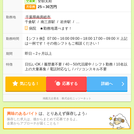
全額支給
交通費
25～30万円
月収例
千葉県南房総市
勤務地
千倉駅
/
南三原駅
/
岩井駅
/
…
病院 ★勤務地選べます！
【シフト例】 07:00～16:00 09:00～18:00 17:00～09:00 ※ 上記
勤務時間
は一例です！その他シフトもご相談ください！
即日～2ヶ月以上
期間
日払いOK
/
履歴書不要
/
40～50代活躍中
/
シフト勤務
/
10名以
特徴
上の大量募集
/
電話対応なし
/
パソコンスキル不要
気になる！
応募する
詳細へ
掲載元企業名
株式会社ニッソーネット
興味のあるバイト
は、とりあえず保存しよう♪
保存した求人は、後からまとめて応募できるよ。
企業からアプローチが届くことも！