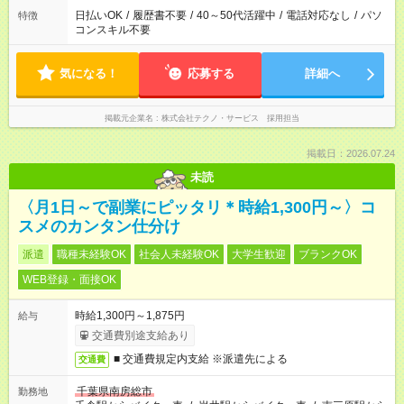
日払いOK
/
履歴書不要
/
40～50代活躍中
/
電話対応なし
/
パソ
特徴
コンスキル不要
気になる！
応募する
詳細へ
掲載元企業名
株式会社テクノ・サービス 採用担当
掲載日：2026.07.24
未読
〈月1日～で副業にピッタリ＊時給1,300円～〉コ
スメのカンタン仕分け
派遣
職種未経験OK
社会人未経験OK
大学生歓迎
ブランクOK
WEB登録・面接OK
時給1,300円～1,875円
給与
交通費別途支給あり
■ 交通費規定内支給 ※派遣先による
交通費
千葉県南房総市
勤務地