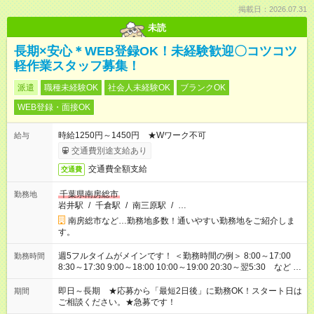
掲載日：2026.07.31
未読
長期×安心＊WEB登録OK！未経験歓迎〇コツコツ
軽作業スタッフ募集！
派遣
職種未経験OK
社会人未経験OK
ブランクOK
WEB登録・面接OK
時給1250円～1450円 ★Wワーク不可
給与
交通費別途支給あり
交通費全額支給
交通費
千葉県南房総市
勤務地
岩井駅
/
千倉駅
/
南三原駅
/
…
南房総市など…勤務地多数！通いやすい勤務地をご紹介しま
す。
週5フルタイムがメインです！ ＜勤務時間の例＞ 8:00～17:00
勤務時間
8:30～17:30 9:00～18:00 10:00～19:00 20:30～翌5:30 など ★
その他にも勤務時間多数！ 日勤のみ、残業なし、交替制など
ご希望を教えてください！
即日～長期 ★応募から「最短2日後」に勤務OK！スタート日は
期間
ご相談ください。★急募です！