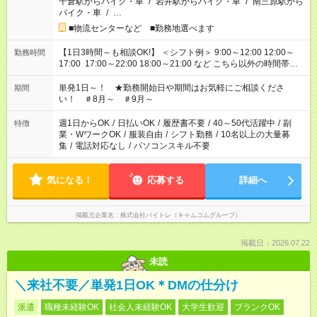
千倉駅からバイク・車
/
岩井駅からバイク・車
/
南三原駅から
バイク・車
/
…
■物流センターなど ■勤務地選べます
【1日3時間～も相談OK!】 ＜シフト例＞ 9:00～12:00 12:00～
勤務時間
17:00 17:00～22:00 18:00～21:00 など こちら以外の時間帯も
お気軽にご相談ください！
単発1日～！ ★勤務開始日や期間はお気軽にご相談くださ
期間
い！ ＃8月～ ＃9月～
週1日からOK
/
日払いOK
/
履歴書不要
/
40～50代活躍中
/
副
特徴
業・WワークOK
/
服装自由
/
シフト勤務
/
10名以上の大量募
集
/
電話対応なし
/
パソコンスキル不要
気になる！
応募する
詳細へ
掲載元企業名
株式会社バイトレ（キャムコムグループ）
掲載日：2026.07.22
未読
＼来社不要／単発1日OK＊DMの仕分け
派遣
職種未経験OK
社会人未経験OK
大学生歓迎
ブランクOK