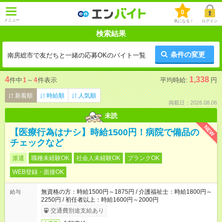
0
メニュー
気になる！
ログイン
検索結果
条件の変更
南房総市で友だちと一緒の応募OKのバイト一覧
4
1,338
件中
1
～
4
件表示
平均時給:
円
新着順
時給順
人気順
掲載日：2026.08.06
未読
NEW
【医療行為はナシ】時給1500円！病院で備品の
チェックなど
派遣
職種未経験OK
社会人未経験OK
ブランクOK
WEB登録・面接OK
無資格の方：時給1500円～1875円 / 介護福祉士：時給1800円～
給与
2250円 / 初任者以上：時給1600円～2000円
交通費別途支給あり