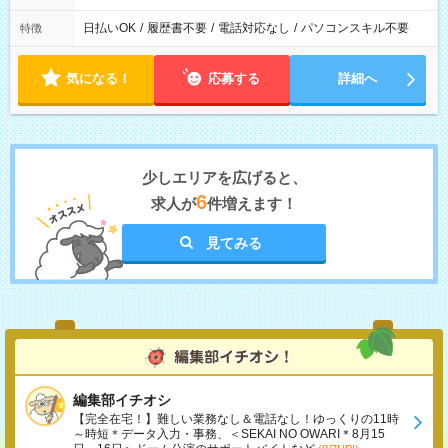
日払いOK
/
履歴書不要
/
電話対応なし
/
パソコンスキル不要
特徴
気になる！
応募する
詳細へ
少しエリアを広げると、
6
求人が
件増えます！
見てみる
編集部イチオシ
【完全在宅！】難しい業務なし＆電話なし！ゆっくりの11時
～時短＊データ入力・事務、＜SEKAI NO OWARI＊8月15