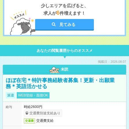
少しエリアを広げると、
6
求人が
件増えます！
見てみる
あなたの閲覧履歴からのオススメ
掲載日：2026.08.07
未読
ほぼ在宅＊特許事務経験者募集！更新・出願業
務＊英語活かせる
派遣
WEB登録・面接OK
時給2600円
給与
交通費別途支給あり
交通費支給
交通費