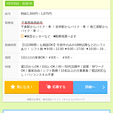
WEB登録・面接OK
時給1,300円～1,875円
給与
千葉県南房総市
勤務地
千倉駅からバイク・車
/
岩井駅からバイク・車
/
南三原駅から
バイク・車
/
…
■物流センターなど ■勤務地選べます
【1日3時間～も相談OK!】午前中のみや18時以降などのシフト
勤務時間
あり！ シフト例 ▼9:00～12:00 ▼9:00～17:00 ▼10:00～19:00
▼18:00～21:00
1日だけの単発OK！＃8月～ ＃9月～
期間
週1日からOK
/
日払いOK
/
40～50代活躍中
/
副業・Wワーク
特徴
OK
/
服装自由
/
シフト勤務
/
10名以上の大量募集
/
電話対応な
し
/
パソコンスキル不要
気になる！
応募する
詳細へ
掲載元企業名
株式会社バイトレ（キャムコムグループ）