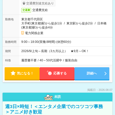
交通費別途支給あり
交通費支給
交通費
東京都千代田区
勤務地
大手町(東京都)駅から徒歩1分
/
東京駅から徒歩2分
/
日本橋
(東京都)駅から徒歩4分
電力関係企業
9:00～18:00(実働:8時間) (休憩60分)
勤務時間
2026/9/上旬～長期（3カ月以上） ★9月～OK！
期間
履歴書不要
/
40～50代活躍中
/
服装自由
特徴
気になる！
応募する
詳細へ
掲載日：2026.08.07
未読
週3日×時短！＜エンタメ企業でのコツコツ事務
＞アニメ好き歓迎