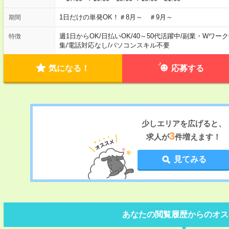
1日だけの単発OK！＃8月～ ＃9月～
期間
週1日からOK
/
日払いOK
/
40～50代活躍中
/
副業・Wワーク
特徴
集
/
電話対応なし
/
パソコンスキル不要
気になる！
応募する
少しエリアを広げると、
3
求人が
件増えます！
見てみる
あなたの閲覧履歴からのオス