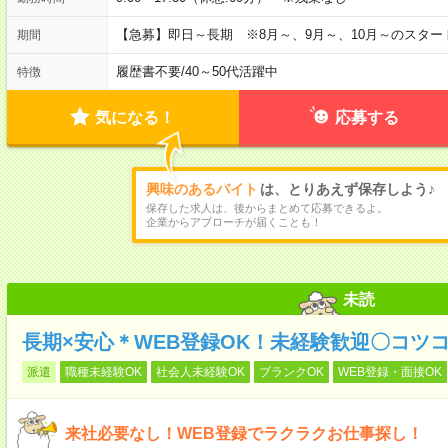
【急募】即日～長期 ※8月～、9月～、10月～のスタ
期間
履歴書不要
/
40～50代活躍中
特徴
気になる！
応募する
興味のあるバイト
は、とりあえず保存しよう♪
保存した求人は、後からまとめて応募できるよ。
企業からアプローチが届くことも！
未読
長期×安心＊WEB登録OK！未経験歓迎〇コツ
派遣
職種未経験OK
社会人未経験OK
ブランクOK
WEB登録・面接OK
来社必要なし！WEB登録でラクラクお仕事探し！