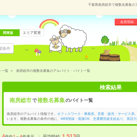
千葉県南房総市で複数名募集の
会員登録
エリア変更
関東版
望条件
ト一覧
南房総市の複数名募集のアルバイト・バイト一覧
検索結果
南房総市
複数名募集
で
のバイト一覧
南房総市のアルバイト情報です。
オフィスワーク・事務系
、
営業・販売・サービス系
います。複数名募集の条件の他に、
WEB登録・面接OK
、
交通費別途支給あり
、
英語力
1,513
4
平均時給:
円
件中
1
～
4
件表示