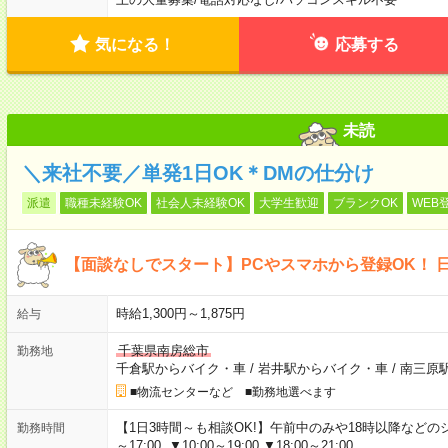
気になる！
応募する
未読
＼来社不要／単発1日OK＊DMの仕分け
派遣
職種未経験OK
社会人未経験OK
大学生歓迎
ブランクOK
WEB
【面談なしでスタート】PCやスマホから登録OK！ 
時給1,300円～1,875円
給与
千葉県南房総市
勤務地
千倉駅からバイク・車
/
岩井駅からバイク・車
/
南三原
■物流センターなど ■勤務地選べます
【1日3時間～も相談OK!】午前中のみや18時以降などのシフトあ
勤務時間
～17:00 ▼10:00～19:00 ▼18:00～21:00