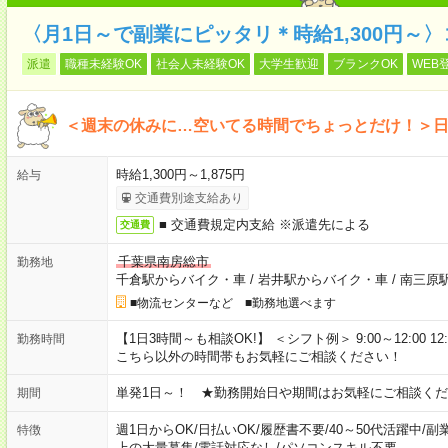
〈月1日～で副業にピッタリ＊時給1,300円～
派遣
職種未経験OK
社会人未経験OK
大学生歓迎
ブランクOK
WEB
＜週末の休みに…空いてる時間でちょっとだけ！＞
時給1,300円～1,875円
給与
交通費別途支給あり
■ 交通費規定内支給 ※派遣先による
交通費
千葉県南房総市
勤務地
千倉駅からバイク・車
/
岩井駅からバイク・車
/
南三原
■物流センターなど ■勤務地選べます
【1日3時間～も相談OK!】 ＜シフト例＞ 9:00～12:00 12:00～1
勤務時間
こちら以外の時間帯もお気軽にご相談ください！
単発1日～！ ★勤務開始日や期間はお気軽にご相談くだ
期間
週1日からOK
/
日払いOK
/
履歴書不要
/
40～50代活躍中
/
副
特徴
上の大量募集
/
電話対応なし
/
パソコンスキル不要