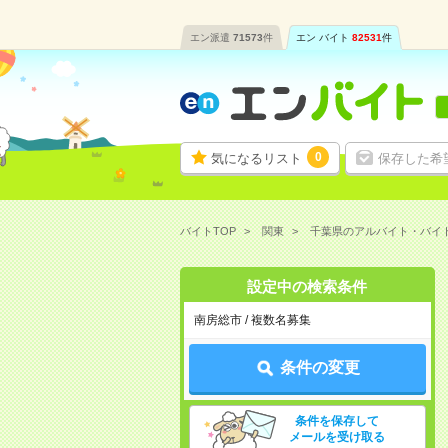
エン派遣
71573
件
エン バイト
82531
件
0
気になるリスト
保存した希
バイトTOP
関東
千葉県のアルバイト・バイ
設定中の検索条件
南房総市 / 複数名募集
条件の変更
条件を保存して
メールを受け取る