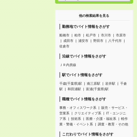
他の検索結果を見る
勤務地でバイト情報をさがす
船橋市
柏市
松戸市
市川市
市原市
成田市
浦安市
野田市
八千代市
佐倉市
沿線でバイト情報をさがす
ＪＲ内房線
駅でバイト情報をさがす
千歳(千葉県)駅
南三原駅
岩井駅
千倉
駅
和田浦駅
富浦(千葉県)駅
職種でバイト情報をさがす
事務・オフィスワーク系
販売・サービス・
営業系
クリエイティブ系
IT・エンジニ
ア系
技術系
医療・介護・福祉系
軽作
業・警備・イベント系
調査・教育・その他
こだわりでバイト情報をさがす