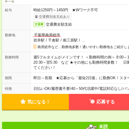
時給1250円～1450円 ★Wワーク不可
給与
交通費別途支給あり
交通費全額支給
交通費
千葉県南房総市
勤務地
岩井駅
/
千倉駅
/
南三原駅
/
…
南房総市など…勤務地多数！通いやすい勤務地をご紹介し
週5フルタイムがメインです！ ＜勤務時間の例＞ 8:00～17:00 8:3
勤務時間
20:30～翌5:30 など ★その他にも勤務時間多数！
てください！
即日～長期 ★応募から「最短2日後」に勤務OK！スタ
期間
日払いOK
/
履歴書不要
/
40～50代活躍中
/
電話対応なし
/
パ
特徴
気になる！
応募する
未読