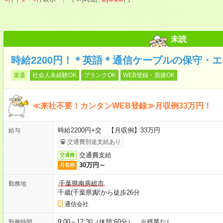
未読
時給2200円！＊英語＊通信ケーブルの保守・
派遣
社会人未経験OK
ブランクOK
WEB登録・面接OK
≪来社不要！カンタンWEB登録≫月収例33万円！
時給2200円+交 【月収例】33万円
給与
交通費別途支給あり
交通費支給
交通費
30万円～
月収例
千葉県南房総市
勤務地
千歳(千葉県)駅から徒歩26分
通信会社
9:00～17:30（休憩:60分） ※残業なし
勤務時間