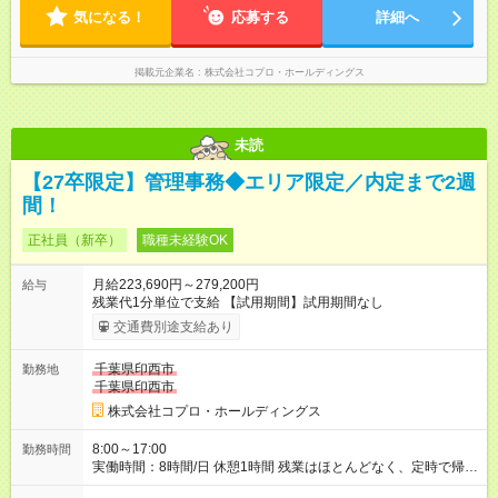
気になる！
応募する
詳細へ
掲載元企業名
株式会社コプロ・ホールディングス
未読
【27卒限定】管理事務◆エリア限定／内定まで2週
間！
正社員（新卒）
職種未経験OK
月給223,690円～279,200円
給与
残業代1分単位で支給 【試用期間】試用期間なし
交通費別途支給あり
千葉県印西市
勤務地
千葉県印西市
株式会社コプロ・ホールディングス
8:00～17:00
勤務時間
実働時間：8時間/日 休憩1時間 残業はほとんどなく、定時で帰れ
る日が多い働き方です。 毎日の業務は進捗管理や事務が中心な