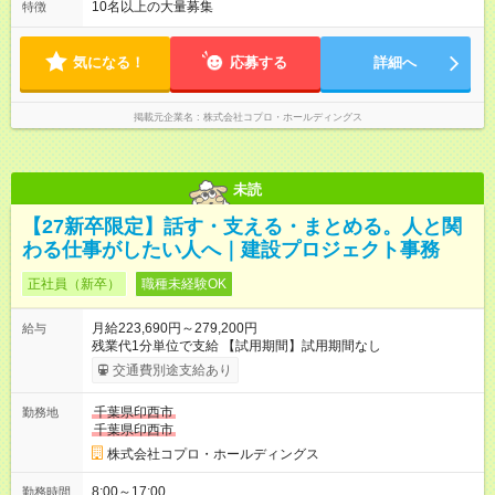
ので、 「今日やるべき仕事」が終われば、自然と区切りをつけ
10名以上の大量募集
特徴
やすいのが特長。 突発的な対応も少なく、無理をさせない働き
方を大切にしています。
気になる！
応募する
詳細へ
掲載元企業名
株式会社コプロ・ホールディングス
未読
【27新卒限定】話す・支える・まとめる。人と関
わる仕事がしたい人へ｜建設プロジェクト事務
正社員（新卒）
職種未経験OK
月給223,690円～279,200円
給与
残業代1分単位で支給 【試用期間】試用期間なし
交通費別途支給あり
千葉県印西市
勤務地
千葉県印西市
株式会社コプロ・ホールディングス
8:00～17:00
勤務時間