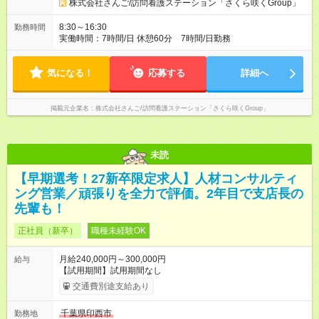
じたインセンティブあり （80時間超から1時間あたり2,000円
株式会社さんご/訪問看護ステーション「さくら咲くGroup」
支給） ・休日出勤手当： ※休日出勤または代休の選択可 ※1
時間4,000円 勤務時間・働き方 ・7時間勤務 ・8:30～16:30（休
8:30～16:30
勤務時間
憩1時間） ・残業ほぼなし 土日祝日出勤 ・月の半分を想定（４
実働時間：7時間/日 休憩60分 7時間/日勤務
～５回） ・回数については相談可能 オンコールについて ・月7
回前後 ・回数については相談可能 ・対応体制・手当は面接時に
丁寧に説明します その他待遇 ・社会保険完備 ・試用期間3ヶ月
気になる！
応募する
詳細へ
（待遇変更なし） ※ 上記給与には、みなし残業代（月30時間分
／67,813円～73,237円）を含みます ※ 超過分は別途全額支給し
ます 【試用期間】試用期間あり 試用期間の長さ：3ヶ月 雇用形
掲載元企業名
株式会社さんご/訪問看護ステーション「さくら咲くGroup」
態、給与は本採用時と同じです。
未読
【早期選考！27新卒限定求人】人材コンサルティ
ング営業／頑張りを全力で評価。2年目で支店長の
先輩も！
正社員（新卒）
職種未経験OK
月給240,000円～300,000円
給与
【試用期間】試用期間なし
交通費別途支給あり
千葉県印西市
勤務地