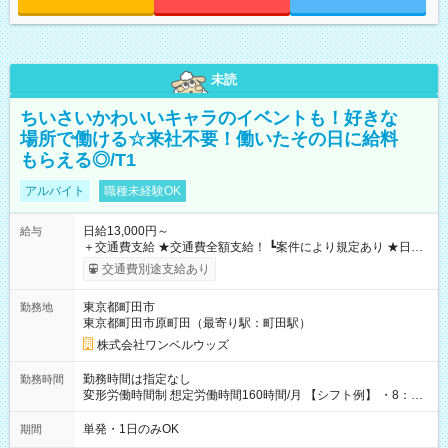
未読
ちいさいかわいいキャラのイベントも！好きな
場所で働ける☆来社不要！働いたその日に給料
もらえる◎/T1
アルバイト
職種未経験OK
日給13,000円～
給与
＋交通費支給 ★交通費全額支給！ ┗案件により規定あり ★日払
いOK！（規定あり） ┗働いたその日に現金GET♪ お仕事後はコ
交通費別途支給あり
ンビニATMから 日払い分を引き落とせます！ 【試用期間】試
用期間なし
東京都町田市
勤務地
東京都町田市原町田（最寄り駅：町田駅）
株式会社ワンベルウッズ
勤務時間は指定なし
勤務時間
変形労働時間制 想定労働時間160時間/月 【シフト例】 ・8：00
～21：00
単発・1日のみOK
期間