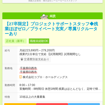
掲載元企業名
株式会社シーエーセールススタッフ
未読
【27卒限定】プロジェクトサポートスタッフ◆残
業ほぼゼロ／プライベート充実／専属リクルータ
ーあり
正社員（新卒）
職種未経験OK
月給223,690円～279,200円
給与
残業代1分単位で支給 【試用期間】試用期間なし
交通費別途支給あり
千葉県印西市
勤務地
千葉県印西市
株式会社コプロ・ホールディングス
8:00～17:00
勤務時間
実働時間：8時間/日 休憩1時間 残業はほとんどなく、定時で帰れ
る日が多い働き方です。 毎日の業務は進捗管理や事務が中心な
ので、 「今日やるべき仕事」が終われば、自然と区切りをつけ
10名以上の大量募集
特徴
やすいのが特長。 突発的な対応も少なく、無理をさせない働き
方を大切にしています。