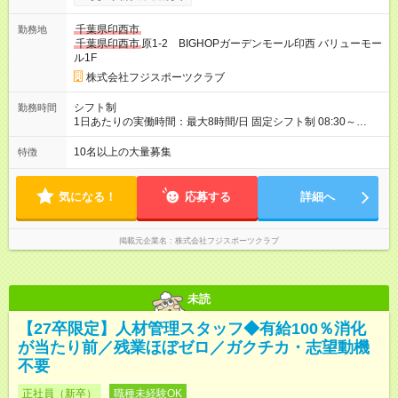
間 12時間／月 ◇インストラクター業界トップクラスの給与！ 弊
社では最後まで働けるスポーツ教室を目指しております。 ご経
千葉県印西市
勤務地
験とご年齢に応じて給与を引き上げており、業界でもトップク
千葉県印西市
原1-2 BIGHOPガーデンモール印西 バリューモー
ラスの給与体系となっております。 【試用期間】試用期間あり
ル1F
試用期間の長さ：6ヶ月 雇用形態、給与は本採用時と同じです。
株式会社フジスポーツクラブ
シフト制
勤務時間
1日あたりの実働時間：最大8時間/日 固定シフト制 08:30～
21:00(このうち実働5～8時間／休憩1時間) ※ 勤務シフトの詳細
は教室により多少異なります。 シフト例 14:30～20:30(実働5時
10名以上の大量募集
特徴
間) 10:30～19:30(実働8時間) 週2回は実働6時間の日（平均7.5時
間/日）
気になる！
応募する
詳細へ
掲載元企業名
株式会社フジスポーツクラブ
未読
【27卒限定】人材管理スタッフ◆有給100％消化
が当たり前／残業ほぼゼロ／ガクチカ・志望動機
不要
正社員（新卒）
職種未経験OK