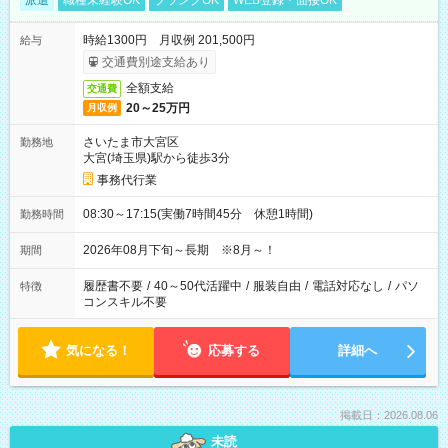
派遣
職種未経験OK
ブランクOK
WEB登録・面接OK
時給1300円 月収例 201,500円
給与
交通費別途支給あり
全額支給
交通費
20～25万円
月収例
さいたま市大宮区
勤務地
大宮(埼玉県)駅から徒歩3分
事務代行業
08:30～17:15(実働7時間45分 休憩1時間)
勤務時間
2026年08月下旬～長期 ※8月～！
期間
履歴書不要
/
40～50代活躍中
/
服装自由
/
電話対応なし
/
パソ
特徴
コンスキル不要
気になる！
応募する
詳細へ
掲載日：2026.08.06
未読