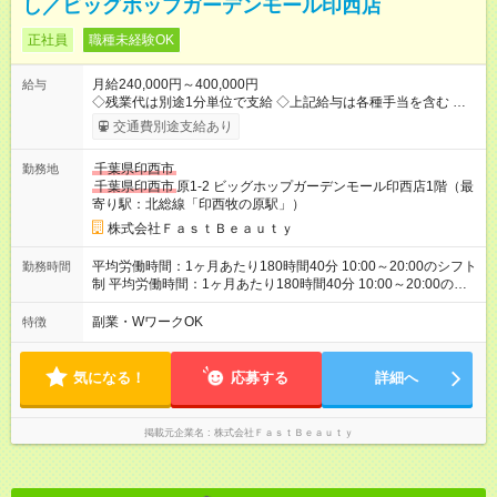
し／ビッグホップガーデンモール印西店
正社員
職種未経験OK
月給240,000円～400,000円
給与
◇残業代は別途1分単位で支給 ◇上記給与は各種手当を含む ◇毎
月インセンティブポイント付与 ・店舗売上や入客人数などに応
交通費別途支給あり
じてインセンティブポイントを付与 ・ポイントは6ヶ月に一度引
き出し可能 ◇半年に1回の昇給制度（3人に1人以上が昇給） ◇店
千葉県印西市
勤務地
長手当（月30，000円～）あり 研修期間6ヶ月間は以下給与のみ
千葉県印西市
原1-2 ビッグホップガーデンモール印西店1階（最
変更あり 月給210，500円 ※給与に関しては2025年度の最低賃
寄り駅：北総線「印西牧の原駅」）
金を反映済み ※各都道府県の施行月より適応、入社時期によっ
ては変動の可能性あり 詳細は、採用担当へお問い合わせくださ
株式会社ＦａｓｔＢｅａｕｔｙ
い 【試用期間】試用期間なし
平均労働時間：1ヶ月あたり180時間40分 10:00～20:00のシフト
勤務時間
制 平均労働時間：1ヶ月あたり180時間40分 10:00～20:00のシ
フト制
副業・WワークOK
特徴
気になる！
応募する
詳細へ
掲載元企業名
株式会社ＦａｓｔＢｅａｕｔｙ