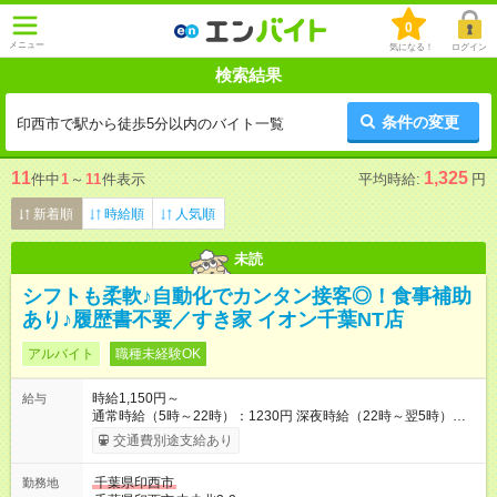
0
メニュー
気になる！
ログイン
検索結果
条件の変更
印西市で駅から徒歩5分以内のバイト一覧
11
1,325
件中
1
～
11
件表示
平均時給:
円
新着順
時給順
人気順
未読
シフトも柔軟♪自動化でカンタン接客◎！食事補助
あり♪履歴書不要／すき家 イオン千葉NT店
アルバイト
職種未経験OK
時給1,150円～
給与
通常時給（5時～22時）：1230円 深夜時給（22時～翌5時）：
1538円 高校生時給：1150円 【試用期間】試用期間あり 試用期
交通費別途支給あり
間の長さ：1ヶ月 雇用形態、給与は本採用時と同じです。 試用
期間の実態は30日（※条件変更なし）ですが、切り上げで一ヶ
千葉県印西市
勤務地
月とさせていただきます。 研修制度あり：15時間(研修中も同時