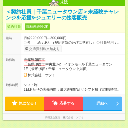
未読
＜契約社員｜千葉ニュータウン店＞未経験チャレ
ンジを応援✨ジュエリーの接客販売
契約社員
職種未経験OK
月給220,000円～300,000円
給与
◇昇 給：あり（契約更新のたびに見直し） ◇社員登用：あり
（実績・評価をもとに推薦） ※ご入社時の給与希望は面接時に
交通費別途支給あり
お伺いします。 【試用期間】試用期間あり 試用期間の長さ：3
ヶ月 雇用形態、給与は本採用時と同じです。
千葉県印西市
勤務地
千葉県印西市
中央北3-2 イオンモール千葉ニュータウン
1F（最寄り駅：千葉ニュータウン中央駅）
株式会社 ツツミ
シフト制
勤務時間
1日あたりの実働時間：最大8時間/日 ◇シフト制（実働8時間／
休憩60分） 営業時間に合わせて、早番・遅番の交代制 ＼ シフト
例はこちら ／ ・早番：09:45～18:45 ・中番：11:00～20:00 ・
気になる！
遅番：12:00～21:00 ※店舗ローテーションに従う ※希望休制度
応募する
詳細へ
あり（毎月店長に申請）
掲載元企業名
株式会社 ツツミ