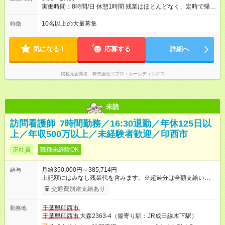
実働時間：8時間/日 休憩1時間 残業はほとんどなく、定時で帰れ
る日が多い働き方です。 毎日の業務は進捗管理や事務が中心な
ので、 「今日やるべき仕事」が終われば、自然と区切りをつけ
10名以上の大量募集
特徴
やすいのが特長。 突発的な対応も少なく、無理をさせない働き
方を大切にしています。
気になる！
応募する
詳細へ
掲載元企業名
株式会社コプロ・ホールディングス
未読
訪問看護師 7時間勤務／16:30退勤／年休125日以
上／年収500万以上／未経験者歓迎／印西市
正社員
職種未経験OK
月給350,000円～385,714円
給与
上記額にはみなし残業代を含みます。※超過分は全額支給いたし
ます。 みなし残業代 67,813円 ～ 73,237円／月 みなし残業時
交通費別途支給あり
間 30時間／月 経験7年目相当】 年収：5,000,000円～6,040,000
円 （賞与年2回含む） 【経験10年目相当】 年収：5,400,000円
千葉県印西市
勤務地
～ （賞与年2回含む） ※ 経験・能力を考慮し決定します。 給与
千葉県印西市
大森2363-4（最寄り駅：JR成田線木下駅）
内訳・手当 ・基本給＋賞与年2回（計2ヶ月分） ・訪問件数に応