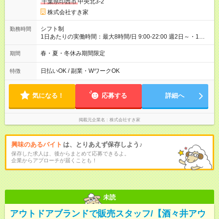
千葉県印西市
中央北3-2
給）
株式会社すき家
シフト制
勤務時間
1日あたりの実働時間：最大8時間/日 9:00-22:00 週2日～・1日
2h～OK◎ 基本は固定シフトですが、学校の試験や家庭の都合な
どイレギュラーにはもちろん対応します。 その際はお気軽にご
春・夏・冬休み期間限定
期間
相談くださいね♪
日払いOK / 副業・WワークOK
特徴
気になる！
応募する
詳細へ
掲載元企業名
株式会社すき家
興味のあるバイト
は、とりあえず保存しよう♪
保存した求人は、後からまとめて応募できるよ。
企業からアプローチが届くことも！
未読
アウトドアブランドで販売スタッフ/【酒々井アウ