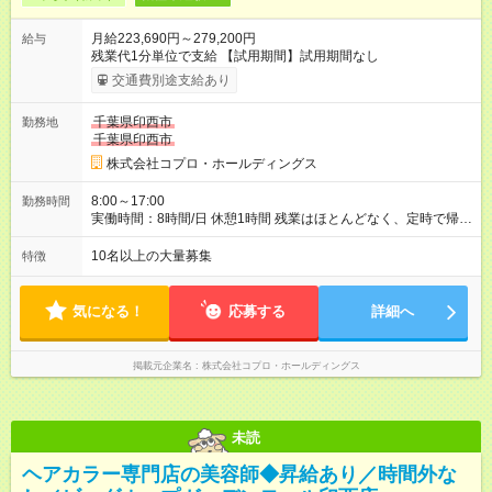
月給223,690円～279,200円
給与
残業代1分単位で支給 【試用期間】試用期間なし
交通費別途支給あり
千葉県印西市
勤務地
千葉県印西市
株式会社コプロ・ホールディングス
8:00～17:00
勤務時間
実働時間：8時間/日 休憩1時間 残業はほとんどなく、定時で帰れ
る日が多い働き方です。 毎日の業務は進捗管理や事務が中心な
ので、 「今日やるべき仕事」が終われば、自然と区切りをつけ
10名以上の大量募集
特徴
やすいのが特長。 突発的な対応も少なく、無理をさせない働き
方を大切にしています。
気になる！
応募する
詳細へ
掲載元企業名
株式会社コプロ・ホールディングス
未読
ヘアカラー専門店の美容師◆昇給あり／時間外な