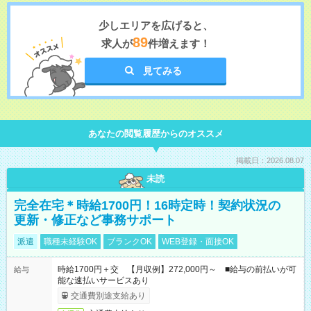
少しエリアを広げると、
89
求人が
件増えます！
見てみる
あなたの閲覧履歴からのオススメ
掲載日：2026.08.07
未読
完全在宅＊時給1700円！16時定時！契約状況の
更新・修正など事務サポート
派遣
職種未経験OK
ブランクOK
WEB登録・面接OK
時給1700円＋交 【月収例】272,000円～ ■給与の前払いが可
給与
能な速払いサービスあり
交通費別途支給あり