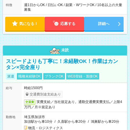
週1日からOK / 日払いOK / 副業・WワークOK / 10名以上の大量
特徴
募集
気になる！
応募する
詳細へ
未読
スピードよりも丁寧に！未経験OK！作業はカン
タン×完全座り
派遣
職種未経験OK
ブランクOK
WEB登録・面接OK
時給1500円
給与
交通費別途支給あり
実費支給／当社規定あり。通勤交通費実費支払／上限4
交通費
万円／月※規定あり
埼玉県加須市
勤務地
加須駅から車10分
/
久喜駅から車20分
/
鴻巣駅から車20分
物流・ロジスティクス