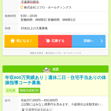
千葉県印西市
株式会社コプロ・ホールディングス
9:00～18:00
勤務時間
実働時間：8時間/日 実働時間：8時間/1日
10名以上の大量募集
特徴
気になる！
応募する
詳細へ
掲載元企業名
株式会社コプロ・ホールディングス
未読
年収800万実績あり｜週休二日・住宅手当ありの体
操指導コーチ募集
正社員
職種未経験OK
月給257,000円～450,000円
給与
上記額にはみなし残業代を含みます。※超過分は全額支給いたし
ます。 みなし残業代 15,000円 ～ 60,000円／月 みなし残業時
交通費別途支給あり