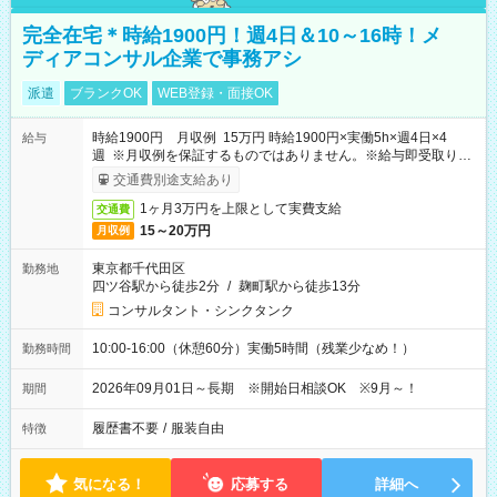
完全在宅＊時給1900円！週4日＆10～16時！メ
ディアコンサル企業で事務アシ
派遣
ブランクOK
WEB登録・面接OK
時給1900円 月収例 15万円 時給1900円×実働5h×週4日×4
給与
週 ※月収例を保証するものではありません。※給与即受取りサ
ービス利用可（利用条件有）
交通費別途支給あり
1ヶ月3万円を上限として実費支給
交通費
15～20万円
月収例
東京都千代田区
勤務地
四ツ谷駅から徒歩2分
/
麹町駅から徒歩13分
コンサルタント・シンクタンク
10:00-16:00（休憩60分）実働5時間（残業少なめ！）
勤務時間
2026年09月01日～長期 ※開始日相談OK ※9月～！
期間
履歴書不要
/
服装自由
特徴
気になる！
応募する
詳細へ