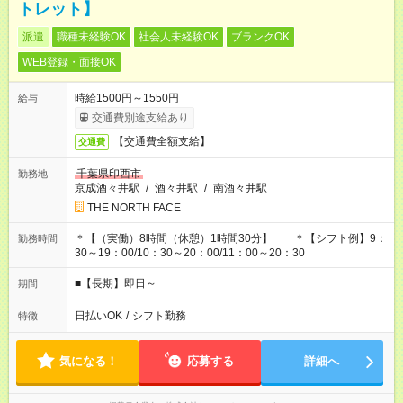
トレット】
派遣
職種未経験OK
社会人未経験OK
ブランクOK
WEB登録・面接OK
時給1500円～1550円
給与
交通費別途支給あり
【交通費全額支給】
交通費
千葉県印西市
勤務地
京成酒々井駅
/
酒々井駅
/
南酒々井駅
THE NORTH FACE
＊【（実働）8時間（休憩）1時間30分】 ＊【シフト例】9：
勤務時間
30～19：00/10：30～20：00/11：00～20：30
■【長期】即日～
期間
日払いOK
/
シフト勤務
特徴
気になる！
応募する
詳細へ