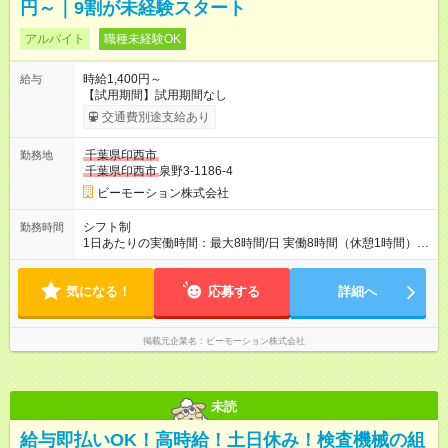
円～｜9割が未経験スタート
アルバイト
職種未経験OK
時給1,400円～
給与
【試用期間】試用期間なし
交通費別途支給あり
千葉県印西市
勤務地
千葉県印西市
泉野3-1186-4
ビーモーション株式会社
シフト制
勤務時間
1日あたりの実働時間：最大8時間/日 実働8時間（休憩1時間）の
勤務となります。 ▼シフト例 9:00～17:00 12:00～20:00
気になる！
応募する
詳細へ
掲載元企業名
ビーモーション株式会社
未読
給与即払いOK！高時給！土日休み！検査機械の組