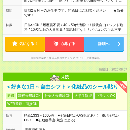
間のお仕事もご紹介可能です！ご希望をお聞かせください！ ★
家庭の都合でお休みが必要な場合も遠慮なくご相談ください。
※週最低15時間以上の勤務が必要です
短期2ヵ月～のお仕事です。開始日はご相談ください！ ★急募
期間
です！
日払いOK
/
履歴書不要
/
40～50代活躍中
/
服装自由
/
シフト勤
特徴
務
/
10名以上の大量募集
/
電話対応なし
/
パソコンスキル不要
気になる！
応募する
詳細へ
掲載元企業名
株式会社ネオキャリア ナイス！介護事業部
掲載日：2026.08.07
未読
NEW
＜好きな1日～自由シフト＞化粧品のシール貼り
派遣
職種未経験OK
社会人未経験OK
大学生歓迎
ブランクOK
WEB登録・面接OK
時給1333～1605円 ■全額日払いOK(規定あり) ※現金払い
給与
OK！ ■初勤務手当(規定による)