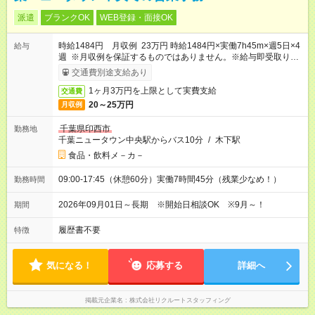
派遣
ブランクOK
WEB登録・面接OK
時給1484円 月収例 23万円 時給1484円×実働7h45m×週5日×4
給与
週 ※月収例を保証するものではありません。※給与即受取りサ
ービス利用可（利用条件有）
交通費別途支給あり
1ヶ月3万円を上限として実費支給
交通費
20～25万円
月収例
千葉県印西市
勤務地
千葉ニュータウン中央駅からバス10分
/
木下駅
食品・飲料メ－カ－
09:00-17:45（休憩60分）実働7時間45分（残業少なめ！）
勤務時間
2026年09月01日～長期 ※開始日相談OK ※9月～！
期間
履歴書不要
特徴
気になる！
応募する
詳細へ
掲載元企業名
株式会社リクルートスタッフィング