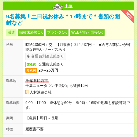
未読
NEW
9名募集！土日祝お休み＊17時まで＊書類の開
封など
派遣
職種未経験OK
ブランクOK
WEB登録・面接OK
時給1350円＋交 【月収例】224,437円～ ■給与の前払いが可
給与
能な速払いサービスあり
交通費別途支給あり
交通費支給あり
交通費
20～25万円
月収例
千葉県印西市
勤務地
千葉ニュータウン中央駅から徒歩15分
人材派遣会社
9:00～17:00 ※休憩は60分。※9時～16時の勤務も相談可能で
勤務時間
す。
【急募】即日～長期
期間
履歴書不要
特徴