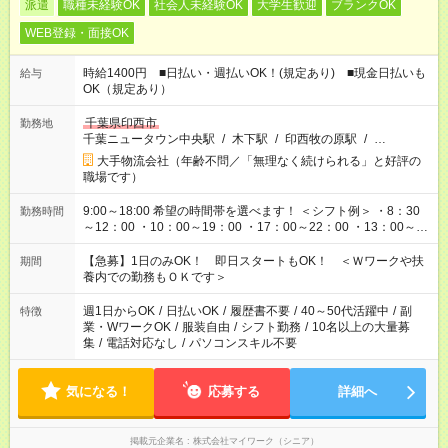
派遣
職種未経験OK
社会人未経験OK
大学生歓迎
ブランクOK
WEB登録・面接OK
時給1400円 ■日払い・週払いOK！(規定あり) ■現金日払いも
給与
OK（規定あり）
千葉県印西市
勤務地
千葉ニュータウン中央駅
/
木下駅
/
印西牧の原駅
/
…
大手物流会社（年齢不問／「無理なく続けられる」と好評の
職場です）
9:00～18:00 希望の時間帯を選べます！ ＜シフト例＞ ・8：30
勤務時間
～12：00 ・10：00～19：00 ・17：00～22：00 ・13：00～
22：00 ・22：00～翌6：00 など
【急募】1日のみOK！ 即日スタートもOK！ ＜Ｗワークや扶
期間
養内での勤務もＯＫです＞
週1日からOK
/
日払いOK
/
履歴書不要
/
40～50代活躍中
/
副
特徴
業・WワークOK
/
服装自由
/
シフト勤務
/
10名以上の大量募
集
/
電話対応なし
/
パソコンスキル不要
気になる！
応募する
詳細へ
掲載元企業名
株式会社マイワーク（シニア）