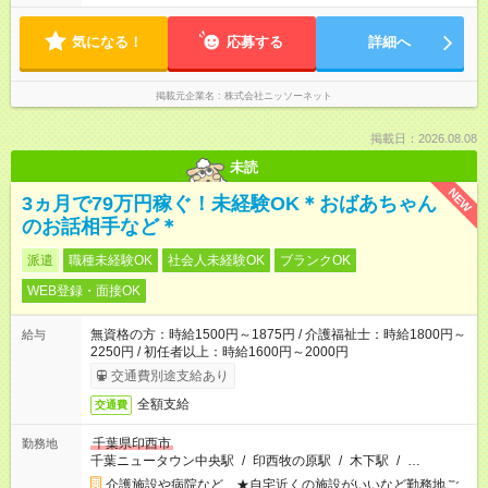
気になる！
応募する
詳細へ
掲載元企業名
株式会社ニッソーネット
掲載日：2026.08.08
未読
NEW
3ヵ月で79万円稼ぐ！未経験OK＊おばあちゃん
のお話相手など＊
派遣
職種未経験OK
社会人未経験OK
ブランクOK
WEB登録・面接OK
無資格の方：時給1500円～1875円 / 介護福祉士：時給1800円～
給与
2250円 / 初任者以上：時給1600円～2000円
交通費別途支給あり
全額支給
交通費
千葉県印西市
勤務地
千葉ニュータウン中央駅
/
印西牧の原駅
/
木下駅
/
…
介護施設や病院など ★自宅近くの施設がいいなど勤務地ご