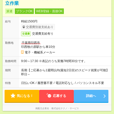
立作業
派遣
ブランクOK
WEB登録・面接OK
時給1500円
給与
交通費別途支給あり
交通費支給有り
交通費
千葉県印西市
勤務地
印西牧の原駅から車10分
電子・機械系メーカー
9:00～17:30 ※表記のうち実働7時間30分です。
勤務時間
長期【ご応募から1週間以内(最短2日目)のスピード就業が可能】
期間
即日～
日払いOK
/
履歴書不要
/
電話対応なし
/
パソコンスキル不要
特徴
気になる！
応募する
詳細へ
掲載元企業名
株式会社テクノ・サービス