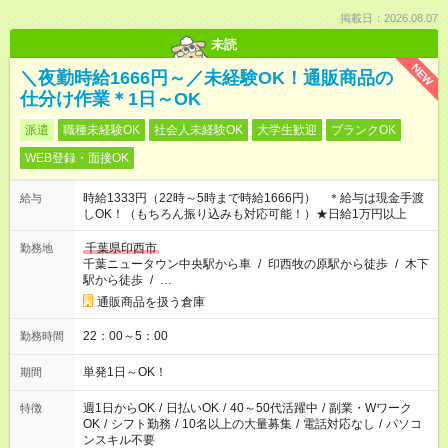
掲載日：2026.08.07
未読
NEW
＼夜勤時給1666円～／未経験OK！通販商品の
仕分け作業＊1日～OK
派遣
職種未経験OK
社会人未経験OK
大学生歓迎
ブランクOK
WEB登録・面接OK
時給1333円（22時～5時まで時給1666円） ＊給与は現金手渡
給与
しOK！（もちろん振り込みも対応可能！）★日給1万円以上
千葉県印西市
勤務地
千葉ニュータウン中央駅から車
/
印西牧の原駅から徒歩
/
木下
駅から徒歩
/
…
通販商品を扱う倉庫
22：00～5：00
勤務時間
単発1日～OK！
期間
週1日からOK
/
日払いOK
/
40～50代活躍中
/
副業・Wワーク
特徴
OK
/
シフト勤務
/
10名以上の大量募集
/
電話対応なし
/
パソコ
ンスキル不要