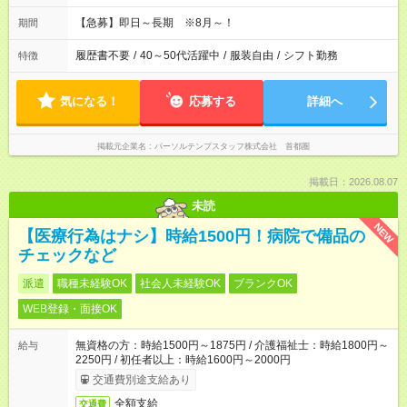
【急募】即日～長期 ※8月～！
期間
履歴書不要
/
40～50代活躍中
/
服装自由
/
シフト勤務
特徴
気になる！
応募する
詳細へ
掲載元企業名
パーソルテンプスタッフ株式会社 首都圏
掲載日：2026.08.07
未読
NEW
【医療行為はナシ】時給1500円！病院で備品の
チェックなど
派遣
職種未経験OK
社会人未経験OK
ブランクOK
WEB登録・面接OK
無資格の方：時給1500円～1875円 / 介護福祉士：時給1800円～
給与
2250円 / 初任者以上：時給1600円～2000円
交通費別途支給あり
全額支給
交通費