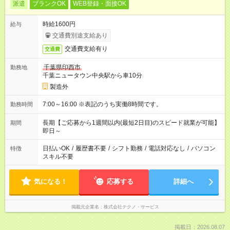
派遣
ブランクOK
WEB登録・面接OK
時給1600円
給与
交通費別途支給あり
交通費支給有り
交通費
千葉県印西市
勤務地
千葉ニュータウン中央駅から車10分
製造外
7:00～16:00 ※表記のうち実働8時間です。
勤務時間
長期【ご応募から1週間以内(最短2日目)のスピード就業が可能】
期間
即日～
日払いOK
/
履歴書不要
/
シフト勤務
/
電話対応なし
/
パソコン
特徴
スキル不要
気になる！
応募する
詳細へ
掲載元企業名
株式会社テクノ・サービス
掲載日：2026.08.07