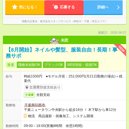
気になる！
応募する
詳細へ
掲載元企業名
株式会社スタッフサービス（神奈川・千葉・埼玉エリア）
掲載日：2026.08.07
未読
NEW
【8月開始】ネイルや髪型、服装自由！長期！事
務サポ
派遣
職種未経験OK
ブランクOK
WEB登録・面接OK
時給1500円 ●モデル月収：252,000円(月21日勤務の場合)＋残
給与
業代
交通費別途支給あり
全額支給
交通費
千葉県印西市
勤務地
千葉ニュータウン中央駅から徒歩16分
/
木下駅から車12分
物流 商品撮影・画像加工、システム開発
09:00～18:00(実働8時間 休憩1時間)
勤務時間