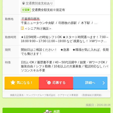
完了次第のお支払いとなります。
交通費別途支給あり
交通費全額支給※規定有
交通費
千葉県印西市
勤務地
千葉ニュータウン中央駅
/
印西牧の原駅
/
木下駅
/
…
＜シニア向け施設＞
★1日5時間～の時短シフトOK ★スタート時間選べます！ 7:00～
勤務時間
16:00 9:00～17:00 11:00～19:00 など 残業なし！ ※Wワークの
場合、他のお仕事と合わせ週40時間超の就業はご案内できませ
ん ※法令に基づき、週20時間以上勤務は社会保険への加入対象
開始日はご相談ください！ ★急募 ★職場が気に入れば、長期
期間
となります ※労働者派遣法（日雇い派遣の原則禁止）により、
でも働けます！
短時間・短期間の就業はご案内が難しい場合があります
日払いOK
/
履歴書不要
/
40～50代活躍中
/
副業・WワークOK
/
特徴
服装自由
/
シフト勤務
/
10名以上の大量募集
/
電話対応なし
/
パ
ソコンスキル不要
気になる！
応募する
詳細へ
掲載元企業名
マンパワーグループ株式会社 ケアサービス事業部 （医療福祉介護関連）
掲載日：2026.08.08
未読