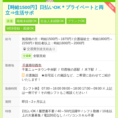
NEW
【時給1500円】日払いOK＊プライベートと両
立⇒生活サポ
派遣
職種未経験OK
社会人未経験OK
ブランクOK
WEB登録・面接OK
無資格の方：時給1500円～1875円 / 介護福祉士：時給1800円～
給与
2250円 / 初任者以上：時給1600円～2000円
交通費別途支給あり
全額支給
交通費
千葉県印西市
勤務地
千葉ニュータウン中央駅
/
印西牧の原駅
/
木下駅
/
…
介護施設 ★自宅近くの施設など、ご希望に合わせてご紹介
いたします！
【シフト例】 07:00～16:00 09:00～18:00 17:00～09:00 ※ 上記
勤務時間
は一例です！その他シフトもご相談ください！
即日～2ヶ月以上
期間
日払いOK
/
履歴書不要
/
40～50代活躍中
/
シフト勤務
/
10名以
特徴
上の大量募集
/
電話対応なし
/
パソコンスキル不要