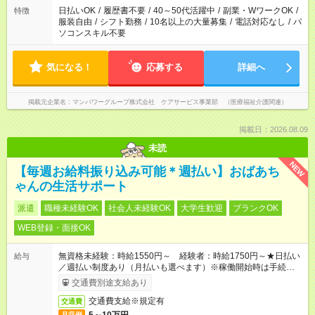
日払いOK
/
履歴書不要
/
40～50代活躍中
/
副業・WワークOK
/
特徴
服装自由
/
シフト勤務
/
10名以上の大量募集
/
電話対応なし
/
パ
ソコンスキル不要
気になる！
応募する
詳細へ
掲載元企業名
マンパワーグループ株式会社 ケアサービス事業部 （医療福祉介護関連）
掲載日：2026.08.09
未読
NEW
【毎週お給料振り込み可能＊週払い】おばあち
ゃんの生活サポート
派遣
職種未経験OK
社会人未経験OK
大学生歓迎
ブランクOK
WEB登録・面接OK
無資格未経験：時給1550円～ 経験者：時給1750円～★日払い
給与
／週払い制度あり（月払いも選べます）※稼働開始時は手続き完
了次第のお支払いとなります。
交通費別途支給あり
交通費支給※規定有
交通費
月収例