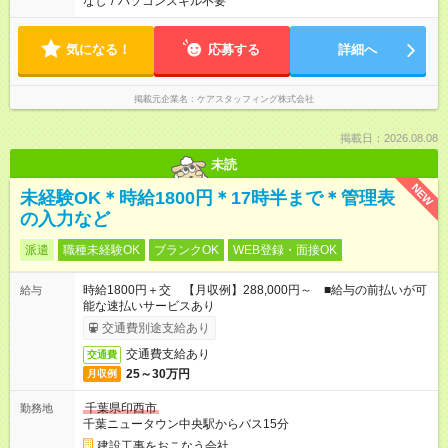
なし
/
パソコンスキル不要
気になる！
応募する
詳細へ
掲載元企業名
ケアスタッフィング株式会社
掲載日：2026.08.08
未読
NEW
未経験OK＊時給1800円＊17時半まで＊管理表
の入力など
派遣
職種未経験OK
ブランクOK
WEB登録・面接OK
時給1800円＋交 【月収例】288,000円～ ■給与の前払いが可
給与
能な速払いサービスあり
交通費別途支給あり
交通費支給あり
交通費
25～30万円
月収例
千葉県印西市
勤務地
千葉ニュータウン中央駅からバス15分
建設工事をおこなう会社