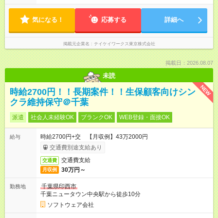
気になる！
応募する
詳細へ
掲載元企業名
テイケイワークス東京株式会社
掲載日：2026.08.07
未読
NEW
時給2700円！！長期案件！！生保顧客向けシン
クラ維持保守＠千葉
派遣
社会人未経験OK
ブランクOK
WEB登録・面接OK
時給2700円+交 【月収例】43万2000円
給与
交通費別途支給あり
交通費支給
交通費
30万円～
月収例
千葉県印西市
勤務地
千葉ニュータウン中央駅から徒歩10分
ソフトウェア会社