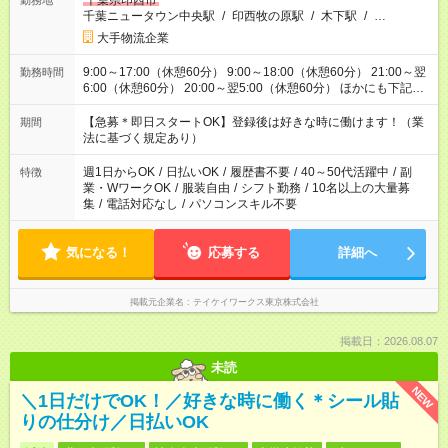
千葉県印西市
勤務地
千葉ニュータウン中央駅
/
印西牧の原駅
/
木下駅
/
…
大手物流企業
9:00～17:00（休憩60分） 9:00～18:00（休憩60分） 21:00～翌
勤務時間
6:00（休憩60分） 20:00～翌5:00（休憩60分） ほかにも下記の
シフトあり！ ■10:00～18:00 ■12:00～21:00 ■15:00～21:00
■17:00～21:00 ■22:00～翌6:00 など ※お仕事、勤務地により
【急募＊即日スタートOK】登録後は好きな時に働けます！（業
期間
勤務時間帯は異なります
法に基づく規定あり）
週1日からOK
/
日払いOK
/
履歴書不要
/
40～50代活躍中
/
副
特徴
業・WワークOK
/
服装自由
/
シフト勤務
/
10名以上の大量募
集
/
電話対応なし
/
パソコンスキル不要
気になる！
応募する
詳細へ
掲載元企業名
テイケイワークス東京株式会社
掲載日：2026.08.07
未読
NEW
＼1日だけでOK！／好きな時に働く＊シール貼
りの仕分け／日払いOK