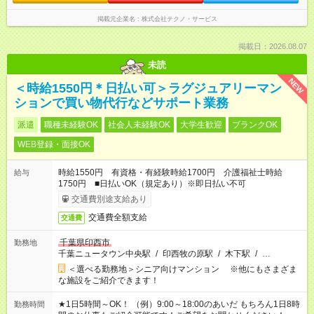
掲載元企業名
株式会社テクノ・サービス
掲載日：2026.08.07
未読
NEW
＜時給1550円＊日払い可＞ラグジュアリーマン
ションで買い物代行などサポート業務
派遣
職種未経験OK
社会人未経験OK
大学生歓迎
ブランクOK
WEB登録・面接OK
時給1550円 有資格・有経験時給1700円 介護福祉士時給
給与
1750円 ■日払いOK（規定あり）※即日払い不可
交通費別途支給あり
交通費全額支給
交通費
千葉県印西市
勤務地
千葉ニュータウン中央駅
/
印西牧の原駅
/
木下駅
/
…
＜選べる勤務地＞シニア向けマンション ※他にもさまざま
な施設をご紹介できます！
★1日5時間～OK！ （例）9:00～18:00のあいだ もちろん1日8時
勤務時間