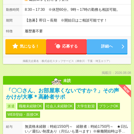
8:30～17:30 ※休憩60分。9時～17時の勤務も相談可能。
勤務時間
【急募】即日～長期 ※開始日はご相談可能です！
期間
履歴書不要
特徴
気になる！
応募する
詳細へ
掲載元企業名
株式会社スタッフサービス（神奈川・千葉・埼玉エリア）
掲載日：2026.08.08
未読
NEW
「〇〇さん、お部屋寒くないですか？」その声
かけが大事＊高齢者サポ
派遣
職種未経験OK
社会人未経験OK
大学生歓迎
ブランクOK
WEB登録・面接OK
無資格未経験：時給1550円～ 経験者：時給1750円～ ★日払
給与
い／週払い制度あり（月払いも選べます）※稼働開始時は手続き