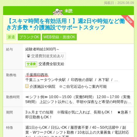
掲載日：2026.08.09
未読
NEW
【スキマ時間を有効活用！】週2日や時短など働
き方多数＊介護施設でサポートスタッフ
派遣
ブランクOK
WEB登録・面接OK
経験者時給1900円～
給与
交通費別途支給あり
交通費全額支給
交通費
千葉県印西市
勤務地
千葉ニュータウン中央駅
/
印西牧の原駅
/
木下駅
/
…
介護施設や病院 ※ご自宅近辺からご案内可能
≪シフト例≫ 10:00～15:00（実働5時間） 12:00～17:00（実働
勤務時間
5時間） 上記シフト以外にも、早朝や深夜など希望の時間帯お聞
かせください！ 事前に担当からヒアリングもしますので、ご安
心ください！
3ヵ月までの短期 ※職場が気に入れば、長期もOK！ ★急募！
期間
即日勤務もOK！
週1日からOK
/
日払いOK
/
履歴書不要
/
40～50代活躍中
/
副
特徴
業・WワークOK
/
シフト勤務
/
10名以上の大量募集
/
電話対応