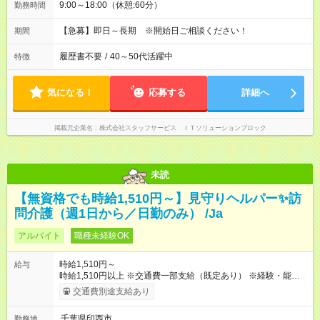
9:00～18:00（休憩:60分）
勤務時間
【急募】即日～長期 ※開始日ご相談ください！
期間
履歴書不要
/
40～50代活躍中
特徴
気になる！
応募する
詳細へ
掲載元企業名
株式会社スタッフサービス ＩＴソリューションブロック
未読
【無資格でも時給1,510円～】見守りヘルパー✨訪
問介護（週1日から／日勤のみ） /Ja
アルバイト
職種未経験OK
時給1,510円～
給与
時給1,510円以上 ※交通費一部支給（既定あり） ※経験・能力を
考慮して決定します 【収入例】 週1回勤務の場合：1,510円×8時
交通費別途支給あり
間×4回=4万8,320円 週3回勤務の場合：1,510円×8時間×12回
=14万4,960円 週5回勤務の場合：1,510円×8時間×20回=24万
千葉県印西市
勤務地