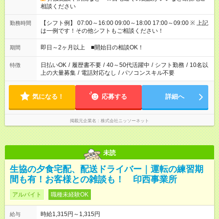
相談ください
【シフト例】 07:00～16:00 09:00～18:00 17:00～09:00 ※ 上記
勤務時間
は一例です！その他シフトもご相談ください！
即日～2ヶ月以上 ■開始日の相談OK！
期間
日払いOK
/
履歴書不要
/
40～50代活躍中
/
シフト勤務
/
10名以
特徴
上の大量募集
/
電話対応なし
/
パソコンスキル不要
気になる！
応募する
詳細へ
掲載元企業名
株式会社ニッソーネット
未読
生協の夕食宅配、配送ドライバー｜運転の練習期
間も有！お客様との雑談も！ 印西事業所
アルバイト
職種未経験OK
時給1,315円～1,315円
給与