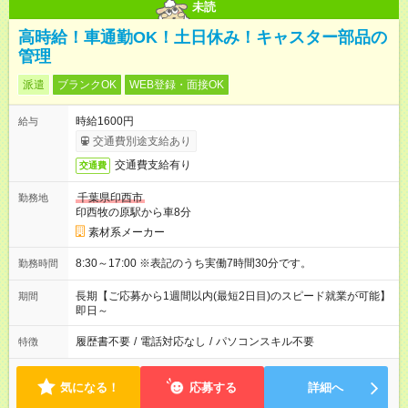
未読
高時給！車通勤OK！土日休み！キャスター部品の
管理
派遣
ブランクOK
WEB登録・面接OK
時給1600円
給与
交通費別途支給あり
交通費支給有り
交通費
千葉県印西市
勤務地
印西牧の原駅から車8分
素材系メーカー
8:30～17:00 ※表記のうち実働7時間30分です。
勤務時間
長期【ご応募から1週間以内(最短2日目)のスピード就業が可能】
期間
即日～
履歴書不要
/
電話対応なし
/
パソコンスキル不要
特徴
気になる！
応募する
詳細へ