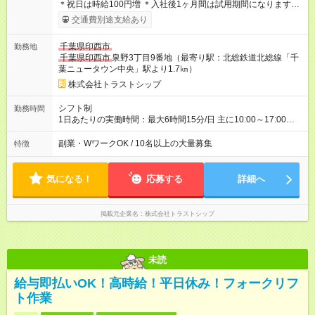
＊祝日は時給100円増 ＊入社後1ヶ月間は試用期間になります。
時給の変更はございません。 【試用期間】試用期間あり 試用期
交通費別途支給あり
間の長さ：1ヶ月 雇用形態、給与は本採用時と同じです。
千葉県印西市
勤務地
千葉県印西市
泉野3丁目9番地（最寄り駅：北総鉄道北総線「千
葉ニュータウン中央」駅より1.7㎞）
株式会社トラストシップ
シフト制
勤務時間
1日あたりの実働時間：最大6時間15分/日 主に10:00～17:00、
10：30～17：30の固定契約シフトで、契約シフトは事業所によ
り異なります。 ●完全土日休み ＊契約曜日 週2～5日の固定契約
副業・WワークOK / 10名以上の大量募集
特徴
曜日出勤 ＊祝日は通常営業日となります（時給100円増）
気になる！
応募する
詳細へ
掲載元企業名
株式会社トラストシップ
未読
給与即払いOK！高時給！平日休み！フォークリフ
ト作業