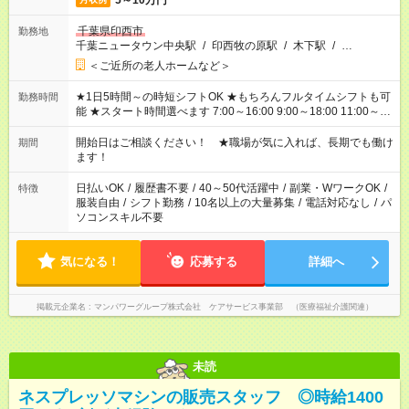
5～10万円
千葉県印西市
勤務地
千葉ニュータウン中央駅
/
印西牧の原駅
/
木下駅
/
…
＜ご近所の老人ホームなど＞
★1日5時間～の時短シフトOK ★もちろんフルタイムシフトも可
勤務時間
能 ★スタート時間選べます 7:00～16:00 9:00～18:00 11:00～
20:00 など 残業なし！ ※Wワークの場合、他のお仕事と合わせ
週40時間超の就業はご案内できません ※法令に基づき、週20時
開始日はご相談ください！ ★職場が気に入れば、長期でも働け
期間
間以上勤務は社会保険への加入対象となります ※労働者派遣法
ます！
（日雇い派遣の原則禁止）により、短時間・短期間の就業はご
案内が難しい場合があります
日払いOK
/
履歴書不要
/
40～50代活躍中
/
副業・WワークOK
/
特徴
服装自由
/
シフト勤務
/
10名以上の大量募集
/
電話対応なし
/
パ
ソコンスキル不要
気になる！
応募する
詳細へ
掲載元企業名
マンパワーグループ株式会社 ケアサービス事業部 （医療福祉介護関連）
未読
ネスプレッソマシンの販売スタッフ ◎時給1400