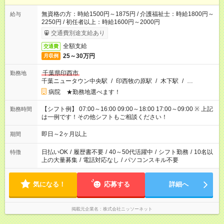
無資格の方：時給1500円～1875円 / 介護福祉士：時給1800円～
給与
2250円 / 初任者以上：時給1600円～2000円
交通費別途支給あり
全額支給
交通費
25～30万円
月収例
千葉県印西市
勤務地
千葉ニュータウン中央駅
/
印西牧の原駅
/
木下駅
/
…
病院 ★勤務地選べます！
【シフト例】 07:00～16:00 09:00～18:00 17:00～09:00 ※ 上記
勤務時間
は一例です！その他シフトもご相談ください！
即日～2ヶ月以上
期間
日払いOK
/
履歴書不要
/
40～50代活躍中
/
シフト勤務
/
10名以
特徴
上の大量募集
/
電話対応なし
/
パソコンスキル不要
気になる！
応募する
詳細へ
掲載元企業名
株式会社ニッソーネット