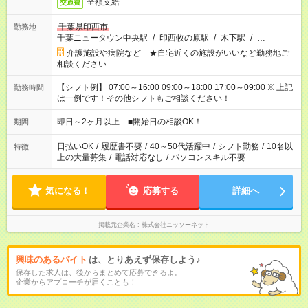
全額支給
交通費
千葉県印西市
勤務地
千葉ニュータウン中央駅
/
印西牧の原駅
/
木下駅
/
…
介護施設や病院など ★自宅近くの施設がいいなど勤務地ご
相談ください
【シフト例】 07:00～16:00 09:00～18:00 17:00～09:00 ※ 上記
勤務時間
は一例です！その他シフトもご相談ください！
即日～2ヶ月以上 ■開始日の相談OK！
期間
日払いOK
/
履歴書不要
/
40～50代活躍中
/
シフト勤務
/
10名以
特徴
上の大量募集
/
電話対応なし
/
パソコンスキル不要
気になる！
応募する
詳細へ
掲載元企業名
株式会社ニッソーネット
興味のあるバイト
は、とりあえず保存しよう♪
保存した求人は、後からまとめて応募できるよ。
企業からアプローチが届くことも！