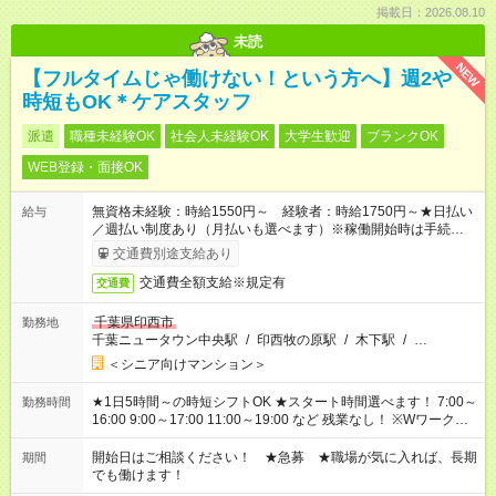
掲載日：2026.08.10
未読
NEW
【フルタイムじゃ働けない！という方へ】週2や
時短もOK＊ケアスタッフ
派遣
職種未経験OK
社会人未経験OK
大学生歓迎
ブランクOK
WEB登録・面接OK
無資格未経験：時給1550円～ 経験者：時給1750円～★日払い
給与
／週払い制度あり（月払いも選べます）※稼働開始時は手続き完
了次第のお支払いとなります。
交通費別途支給あり
交通費全額支給※規定有
交通費
千葉県印西市
勤務地
千葉ニュータウン中央駅
/
印西牧の原駅
/
木下駅
/
…
＜シニア向けマンション＞
★1日5時間～の時短シフトOK ★スタート時間選べます！ 7:00～
勤務時間
16:00 9:00～17:00 11:00～19:00 など 残業なし！ ※Wワークの
場合、他のお仕事と合わせ週40時間超の就業はご案内できませ
ん ※法令に基づき、週20時間以上勤務は社会保険への加入対象
開始日はご相談ください！ ★急募 ★職場が気に入れば、長期
期間
となります ※労働者派遣法（日雇い派遣の原則禁止）により、
でも働けます！
短時間・短期間の就業はご案内が難しい場合があります