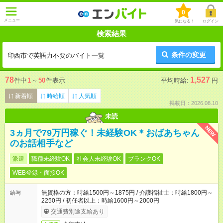
0
メニュー
気になる！
ログイン
検索結果
条件の変更
印西市で英語力不要のバイト一覧
78
1,527
件中
1
～
50
件表示
平均時給:
円
新着順
時給順
人気順
掲載日：2026.08.10
未読
NEW
3ヵ月で79万円稼ぐ！未経験OK＊おばあちゃん
のお話相手など
派遣
職種未経験OK
社会人未経験OK
ブランクOK
WEB登録・面接OK
無資格の方：時給1500円～1875円 / 介護福祉士：時給1800円～
給与
2250円 / 初任者以上：時給1600円～2000円
交通費別途支給あり