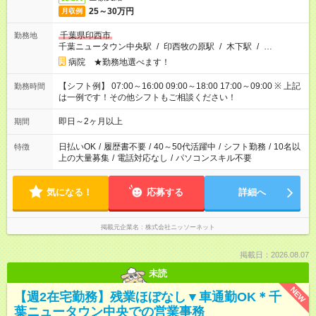
25～30万円
月収例
千葉県印西市
勤務地
千葉ニュータウン中央駅
/
印西牧の原駅
/
木下駅
/
…
病院 ★勤務地選べます！
【シフト例】 07:00～16:00 09:00～18:00 17:00～09:00 ※ 上記
勤務時間
は一例です！その他シフトもご相談ください！
即日～2ヶ月以上
期間
日払いOK
/
履歴書不要
/
40～50代活躍中
/
シフト勤務
/
10名以
特徴
上の大量募集
/
電話対応なし
/
パソコンスキル不要
気になる！
応募する
詳細へ
掲載元企業名
株式会社ニッソーネット
掲載日：2026.08.07
未読
NEW
【週2在宅勤務】残業ほぼなし▼車通勤OK＊千
葉ニュータウン中央での営業事務