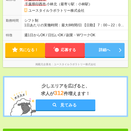
1,600円 【試用期間】試用期間あり 試用期間の長さ：2ヶ月
千葉県印西市
小林北（最寄り駅：小林駅）
※ 雇用形態と給与に、本採用時と異なる部分があります。 雇用
形態：本採用時と同じです。 給与：時給 1,140円以上
ユースタイルラボラトリー株式会社
シフト制
勤務時間
1日あたりの実働時間：最大8時間/日 【日勤】 7：00～22：00
の間で8時間勤務（休憩時間は法定通り） ※週1日～OK ／ 夜勤
なし ＊＊ 勤務時間例 ＊＊ ■8時から17時 ■9時から18時 ■10
週1日からOK / 日払いOK / 副業・WワークOK
特徴
時から19時 ■12時から21時 など ※訪問先により変動 ※曜日固
定（毎週同じ曜日勤務）
気になる！
応募する
詳細へ
掲載元企業名
ユースタイルラボラトリー株式会社
少しエリアを広げると、
312
求人が
件増えます！
見てみる