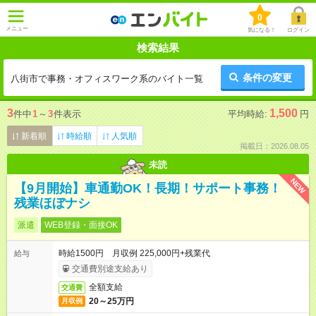
0
メニュー
気になる！
ログイン
検索結果
条件の変更
八街市で事務・オフィスワーク系のバイト一覧
3
1,500
件中
1
～
3
件表示
平均時給:
円
新着順
時給順
人気順
掲載日：2026.08.05
未読
NEW
【9月開始】車通勤OK！長期！サポート事務！
残業ほぼナシ
派遣
WEB登録・面接OK
時給1500円 月収例 225,000円+残業代
給与
交通費別途支給あり
全額支給
交通費
20～25万円
月収例