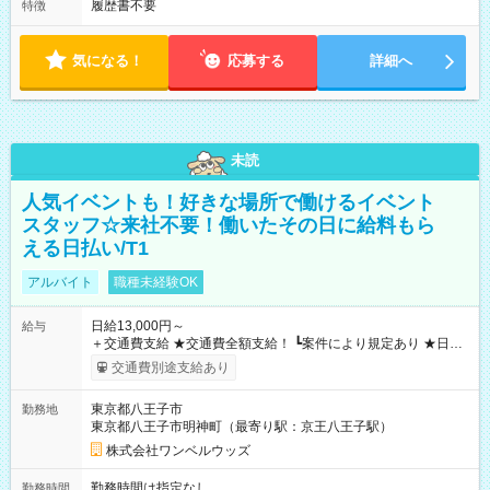
履歴書不要
特徴
気になる！
応募する
詳細へ
未読
人気イベントも！好きな場所で働けるイベント
スタッフ☆来社不要！働いたその日に給料もら
える日払い/T1
アルバイト
職種未経験OK
日給13,000円～
給与
＋交通費支給 ★交通費全額支給！ ┗案件により規定あり ★日払
いOK！（規定あり） ┗働いたその日に現金GET♪ お仕事後はコ
交通費別途支給あり
ンビニATMから 日払い分を引き落とせます！ 【試用期間】試
用期間なし
東京都八王子市
勤務地
東京都八王子市明神町（最寄り駅：京王八王子駅）
株式会社ワンベルウッズ
勤務時間は指定なし
勤務時間