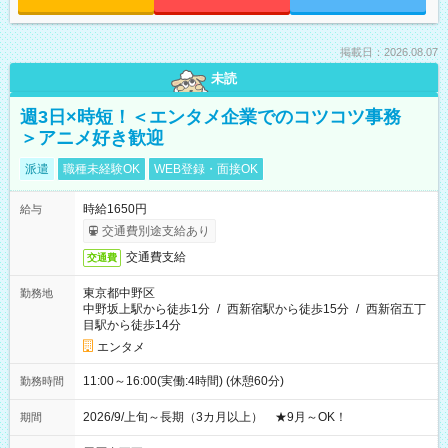
掲載日：2026.08.07
未読
週3日×時短！＜エンタメ企業でのコツコツ事務
＞アニメ好き歓迎
派遣
職種未経験OK
WEB登録・面接OK
時給1650円
給与
交通費別途支給あり
交通費支給
交通費
東京都中野区
勤務地
中野坂上駅から徒歩1分
/
西新宿駅から徒歩15分
/
西新宿五丁
目駅から徒歩14分
エンタメ
11:00～16:00(実働:4時間) (休憩60分)
勤務時間
2026/9/上旬～長期（3カ月以上） ★9月～OK！
期間