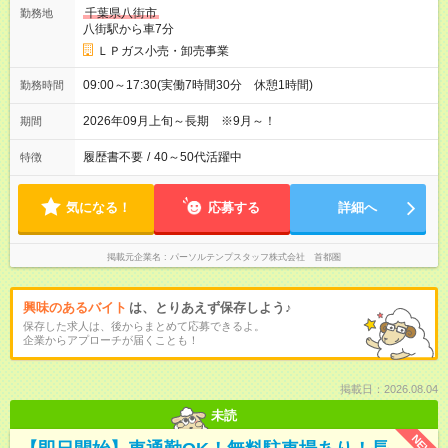
千葉県八街市
勤務地
八街駅から車7分
ＬＰガス小売・卸売事業
09:00～17:30(実働7時間30分 休憩1時間)
勤務時間
2026年09月上旬～長期 ※9月～！
期間
履歴書不要
/
40～50代活躍中
特徴
気になる！
応募する
詳細へ
掲載元企業名
パーソルテンプスタッフ株式会社 首都圏
興味のあるバイト
は、とりあえず保存しよう♪
保存した求人は、後からまとめて応募できるよ。
企業からアプローチが届くことも！
掲載日：2026.08.04
未読
NEW