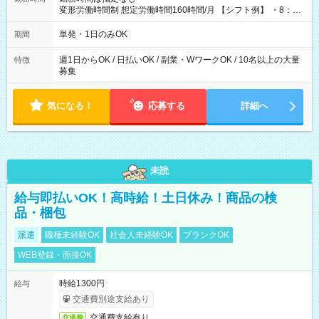
変形労働時間制 想定労働時間160時間/月 【シフト例】 ・8：00
～21：00
単発・1日のみOK
期間
週1日からOK / 日払いOK / 副業・WワークOK / 10名以上の大量
特徴
募集
気になる！
応募する
詳細へ
未読
給与即払いOK！高時給！土日休み！商品の検
品・梱包
派遣
職種未経験OK
社会人未経験OK
ブランクOK
WEB登録・面接OK
時給1300円
給与
交通費別途支給あり
交通費支給有り
交通費