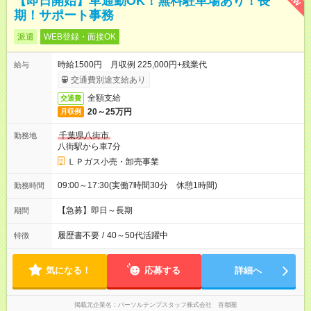
【即日開始】車通勤OK！無料駐車場あり！長
期！サポート事務
派遣
WEB登録・面接OK
時給1500円 月収例 225,000円+残業代
給与
交通費別途支給あり
全額支給
交通費
20～25万円
月収例
千葉県八街市
勤務地
八街駅から車7分
ＬＰガス小売・卸売事業
09:00～17:30(実働7時間30分 休憩1時間)
勤務時間
【急募】即日～長期
期間
履歴書不要
/
40～50代活躍中
特徴
気になる！
応募する
詳細へ
掲載元企業名
パーソルテンプスタッフ株式会社 首都圏