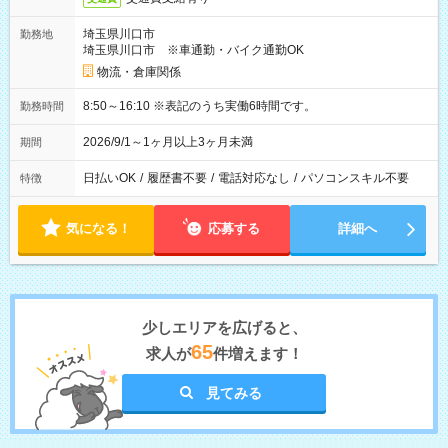
埼玉県川口市
勤務地
埼玉県川口市 ※車通勤・バイク通勤OK
物流・倉庫関係
8:50～16:10 ※表記のうち実働6時間です。
勤務時間
2026/9/1～1ヶ月以上3ヶ月未満
期間
日払いOK
/
履歴書不要
/
電話対応なし
/
パソコンスキル不要
特徴
気になる！
応募する
詳細へ
少しエリアを広げると、
65
求人が
件増えます！
見てみる