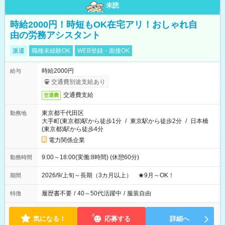
未読
時給2000円！時短もOK在宅アリ！おしゃれ自
由の労務アシスタント
派遣
職種未経験OK
WEB登録・面接OK
時給2000円
給与
交通費別途支給あり
交通費支給
交通費
東京都千代田区
勤務地
大手町(東京都)駅から徒歩1分
/
東京駅から徒歩2分
/
日本橋
(東京都)駅から徒歩4分
電力関係企業
9:00～18:00(実働:8時間) (休憩60分)
勤務時間
2026/9/上旬～長期（3カ月以上） ★9月～OK！
期間
履歴書不要
/
40～50代活躍中
/
服装自由
特徴
気になる！
応募する
詳細へ