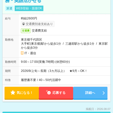
務＊英語活かせる
派遣
WEB登録・面接OK
時給2600円
給与
交通費別途支給あり
交通費支給
交通費
東京都千代田区
勤務地
大手町(東京都)駅から徒歩1分
/
三越前駅から徒歩1分
/
東京駅
から徒歩3分
IT・通信
9:00～17:00(実働:7時間) (休憩60分)
勤務時間
2026/9/上旬～長期（3カ月以上） ★9月～OK！
期間
履歴書不要
/
40～50代活躍中
特徴
気になる！
応募する
詳細へ
掲載日：2026.08.07