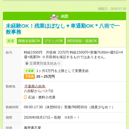
掲載日：2026.07.30
未読
未経験OK！残業ほぼなし▼車通勤OK＊八街で一
般事務
派遣
職種未経験OK
ブランクOK
WEB登録・面接OK
時給1500円 月収例 23万円 時給1500円×実働7h30m×週5日×4
給与
週+残業5h ※月収例を保証するものではありません。
交通費別途支給あり
1ヶ月3万円を上限として実費支給
交通費
20～25万円
月収例
千葉県八街市
勤務地
八街駅からバス7分
石油・燃料小売業
09:00-17:30（休憩60分）実働7時間30分（残業少なめ！）
勤務時間
2026年08月17日～長期 ※8月～！
期間
履歴書不要
特徴