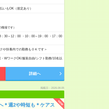
日払いもOK（規定あり）
の職場です）
0～12：00 ・10：00～19：00 ・17：00
ークや扶養内での勤務もＯＫです＞
業・WワークOK
/
服装自由
/
シフト勤務
/
10名以
詳細へ
掲載日：2026.08.05
NEW
へ＊週2や時短も＊ケアス