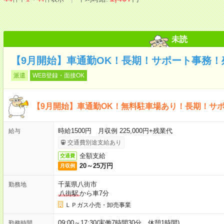
未読
【9月開始】車通勤OK！長期！サポート事務！
派遣
WEB登録・面接OK
【9月開始】車通勤OK！無料駐車場あり！長期！サ
時給1500円 月収例 225,000円+残業代
給与
交通費別途支給あり
全額支給
交通費
20～25万円
月収例
千葉県八街市
勤務地
八街駅
から車7分
ＬＰガス小売・卸売事業
09:00～17:30(実働7時間30分 休憩1時間)
勤務時間