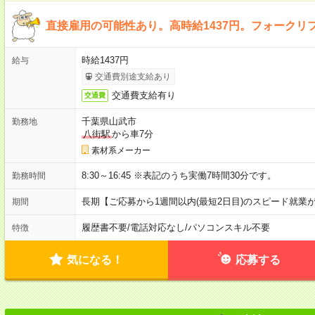
直接雇用の可能性あり。高時給1437円。フォークリ
時給1437円
給与
交通費別途支給あり
交通費支給有り
交通費
千葉県山武市
勤務地
八街駅
から車7分
素材系メーカー
8:30～16:45 ※表記のうち実働7時間30分です。
勤務時間
長期【ご応募から1週間以内(最短2日目)のスピード就業
期間
履歴書不要
/
電話対応なし
/
パソコンスキル不要
特徴
気になる！
応募する