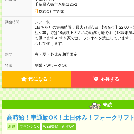
千葉県八街市八街ほ26-1
株式会社すき家
シフト制
勤務時間
1日あたりの実働時間：最大7時間/日 【深夜帯】22:00～翌5:
翌5:00までは18歳以上の方のみ勤務可能です（18歳未
て働けます★ すき家では、ワンオペを禁止しています。
心して働けます。
春・夏・冬休み期間限定
期間
副業・WワークOK
特徴
気になる！
応募する
未読
高時給！車通勤OK！土日休み！フォークリフ
派遣
ブランクOK
WEB登録・面接OK