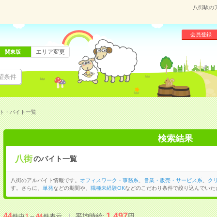
八街駅の
会員登録
エリア変更
関東版
望条件
ト・バイト一覧
検索結果
八街
のバイト一覧
八街のアルバイト情報です。
オフィスワーク・事務系
、
営業・販売・サービス系
、
ク
す。さらに、
単発
などの期間や、
職種未経験OK
などのこだわり条件で絞り込んでいた
1,497
44
平均時給:
円
件中
1
～
44
件表示