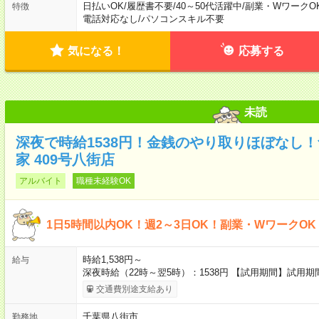
日払いOK
/
履歴書不要
/
40～50代活躍中
/
副業・WワークO
特徴
電話対応なし
/
パソコンスキル不要
気になる！
応募する
未読
深夜で時給1538円！金銭のやり取りほぼなし
家 409号八街店
アルバイト
職種未経験OK
1日5時間以内OK！週2～3日OK！副業・WワークO
時給1,538円～
給与
深夜時給（22時～翌5時）：1538円 【試用期間】試用
交通費別途支給あり
千葉県八街市
勤務地