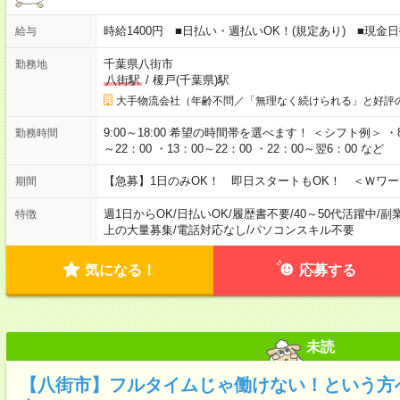
時給1400円 ■日払い・週払いOK！(規定あり) ■現金
給与
千葉県八街市
勤務地
八街駅
/
榎戸(千葉県)駅
大手物流会社（年齢不問／「無理なく続けられる」と好評
9:00～18:00 希望の時間帯を選べます！ ＜シフト例＞ ・8：3
勤務時間
～22：00 ・13：00～22：00 ・22：00～翌6：00 など
【急募】1日のみOK！ 即日スタートもOK！ ＜Ｗワ
期間
週1日からOK
/
日払いOK
/
履歴書不要
/
40～50代活躍中
/
副
特徴
上の大量募集
/
電話対応なし
/
パソコンスキル不要
気になる！
応募する
未読
【八街市】フルタイムじゃ働けない！という方