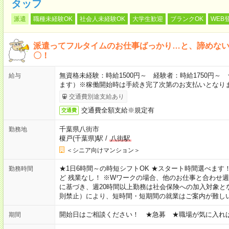
タッフ
派遣
職種未経験OK
社会人未経験OK
大学生歓迎
ブランクOK
WEB
派遣ってフルタイムのお仕事ばっかり…と、諦めな
〇！
無資格未経験：時給1500円～ 経験者：時給1750円
給与
ます）※稼働開始時は手続き完了次第のお支払いとなり
交通費別途支給あり
交通費全額支給※規定有
交通費
千葉県八街市
勤務地
榎戸(千葉県)駅
/
八街駅
＜シニア向けマンション＞
★1日6時間～の時短シフトOK ★スタート時間選べます！ 7:00～16
勤務時間
ど 残業なし！ ※Wワークの場合、他のお仕事と合わせ週
に基づき、週20時間以上勤務は社会保険への加入対象と
則禁止）により、短時間・短期間の就業はご案内が難し
開始日はご相談ください！ ★急募 ★職場が気に入れ
期間