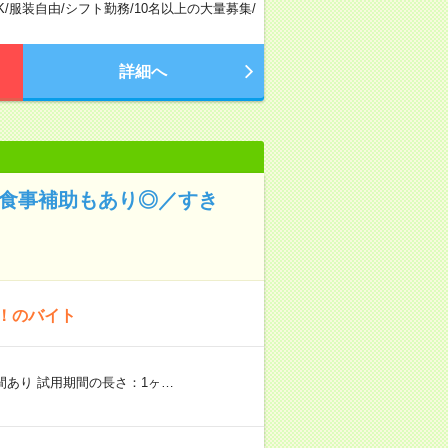
K
/
服装自由
/
シフト勤務
/
10名以上の大量募集
/
詳細へ
！食事補助もあり◎／すき
K！のバイト
期間あり 試用期間の長さ：1ヶ…