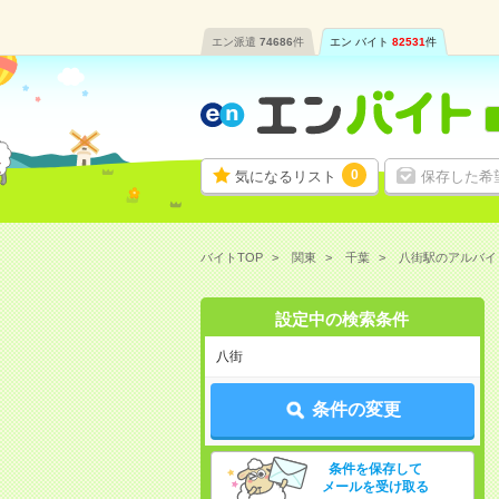
エン派遣
74686
件
エン バイト
82531
件
0
気になるリスト
保存した希
バイトTOP
関東
千葉
八街駅のアルバイ
設定中の検索条件
八街
条件の変更
条件を保存して
メールを受け取る