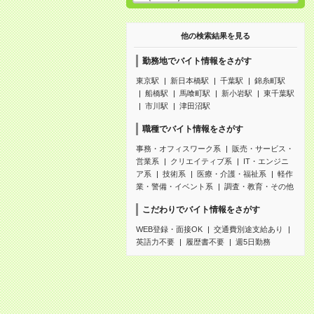
他の検索結果を見る
勤務地でバイト情報をさがす
東京駅
新日本橋駅
千葉駅
錦糸町駅
船橋駅
馬喰町駅
新小岩駅
東千葉駅
市川駅
津田沼駅
職種でバイト情報をさがす
事務・オフィスワーク系
販売・サービス・
営業系
クリエイティブ系
IT・エンジニ
ア系
技術系
医療・介護・福祉系
軽作
業・警備・イベント系
調査・教育・その他
こだわりでバイト情報をさがす
WEB登録・面接OK
交通費別途支給あり
英語力不要
履歴書不要
週5日勤務