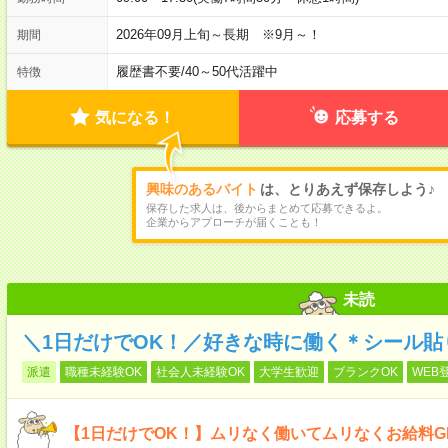
2026年09月上旬～長期 ※9月～！
期間
履歴書不要
/
40～50代活躍中
特徴
気になる！
応募する
興味のあるバイト
は、とりあえず保存しよう♪
保存した求人は、後からまとめて応募できるよ。
企業からアプローチが届くことも！
未読
＼1日だけでOK！／好きな時に働く＊シール貼
派遣
職種未経験OK
社会人未経験OK
大学生歓迎
ブランクOK
WEB
【1日だけでOK！】ムリなく働いてムリなくお給料G