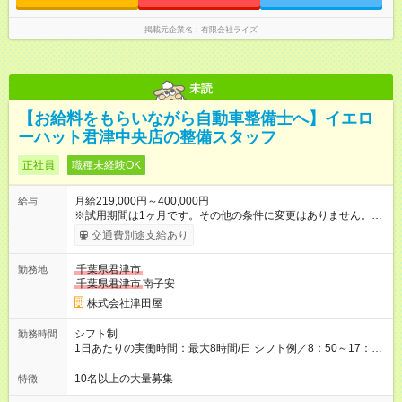
掲載元企業名
有限会社ライズ
未読
【お給料をもらいながら自動車整備士へ】イエロ
ーハット君津中央店の整備スタッフ
正社員
職種未経験OK
月給219,000円～400,000円
給与
※試用期間は1ヶ月です。その他の条件に変更はありません。
【試用期間】試用期間あり 試用期間の長さ：1ヶ月 雇用形態、
交通費別途支給あり
給与は本採用時と同じです。
千葉県君津市
勤務地
千葉県君津市
南子安
株式会社津田屋
シフト制
勤務時間
1日あたりの実働時間：最大8時間/日 シフト例／8：50～17：
50、10：30～19：30 店舗営業時間／9：30～19：00、10：00
～19：00、10：00～19：30（店舗により異なります） ※遅く
10名以上の大量募集
特徴
とも20時台には退勤ができるようメリハリを大切にしていま