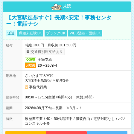
未読
【大宮駅徒歩すぐ】長期×安定！事務センタ
ー！電話ナシ
派遣
職種未経験OK
ブランクOK
WEB登録・面接OK
時給1300円 月収例 201,500円
給与
交通費別途支給あり
全額支給
交通費
20～25万円
月収例
さいたま市大宮区
勤務地
大宮(埼玉県)駅から徒歩3分
事務代行業
08:30～17:15(実働7時間45分 休憩1時間)
勤務時間
2026年08月下旬～長期 ※8月～！
期間
履歴書不要
/
40～50代活躍中
/
服装自由
/
電話対応なし
/
パソ
特徴
コンスキル不要