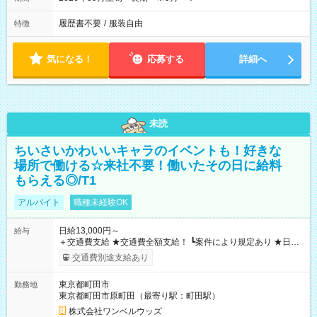
履歴書不要
/
服装自由
特徴
気になる！
応募する
詳細へ
未読
ちいさいかわいいキャラのイベントも！好きな
場所で働ける☆来社不要！働いたその日に給料
もらえる◎/T1
アルバイト
職種未経験OK
日給13,000円～
給与
＋交通費支給 ★交通費全額支給！ ┗案件により規定あり ★日払
いOK！（規定あり） ┗働いたその日に現金GET♪ お仕事後はコ
交通費別途支給あり
ンビニATMから 日払い分を引き落とせます！ 【試用期間】試
用期間なし
東京都町田市
勤務地
東京都町田市原町田（最寄り駅：町田駅）
株式会社ワンベルウッズ