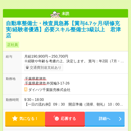
未読
自動車整備士・検査員急募【賞与4.7ヶ月/研修充
実/経験者優遇】必要スキル整備士3級以上 君津
店
正社員
月給190,900円～250,700円
給与
※経験や年齢を考慮の上、決定します。 賞与：年2回（7月・12
月）※2024年度4.7カ月 昇給：年1回（4月）
交通費別途支給あり
千葉県君津市
勤務地
千葉県君津市
外箕輪3-17-26
ダイハツ千葉販売株式会社
9:30～18:00
勤務時間
【一日の流れ例】 09：30 開店準備（清掃、朝礼） 10：00
開店（作業開始） 12：00 昼休憩（１時間） 13：00 車検～
お客様へお引渡し＆ご説明 残り作業 18：00 工場片
気になる！
付け 19：00 明日の準備～退社 ※月の残業時間は平均約19時
応募する
詳細へ
間。毎日大体19時～19時半の間には退社しています。