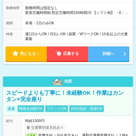
勤務時間は指定なし
勤務時間
変形労働時間制 想定労働時間160時間/月 【シフト例】 ・8：00
～21：00
単発・1日のみOK
期間
週1日からOK / 日払いOK / 副業・WワークOK / 10名以上の大量
特徴
募集
気になる！
応募する
詳細へ
未読
スピードよりも丁寧に！未経験OK！作業はカン
タン×完全座り
派遣
職種未経験OK
ブランクOK
WEB登録・面接OK
時給1500円
給与
交通費別途支給あり
実費支給／当社規定あり。通勤交通費実費支払／上限4
交通費