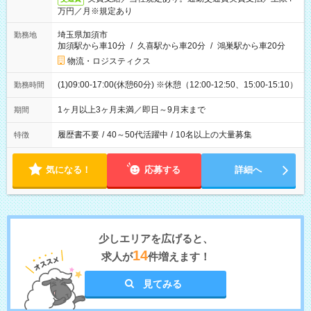
万円／月※規定あり
埼玉県加須市
勤務地
加須駅から車10分
/
久喜駅から車20分
/
鴻巣駅から車20分
物流・ロジスティクス
(1)09:00-17:00(休憩60分) ※休憩（12:00-12:50、15:00-15:10）
勤務時間
1ヶ月以上3ヶ月未満／即日～9月末まで
期間
履歴書不要
/
40～50代活躍中
/
10名以上の大量募集
特徴
気になる！
応募する
詳細へ
少しエリアを広げると、
14
求人が
件増えます！
見てみる