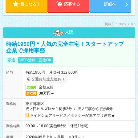
気になる！
応募する
詳細へ
掲載日：2026.08.07
未読
時給1950円＊人気の完全在宅！スタートアップ
企業で採用事務
派遣
WEB登録・面接OK
時給1950円 月収例 312,000円
給与
交通費別途支給あり
全額支給
交通費
30万円～
月収例
東京都港区
勤務地
虎ノ門ヒルズ駅から徒歩2分
/
虎ノ門駅から徒歩8分
ライドシェアサービス／タクシー配車アプリ運営★
09:00～18:00(実働8時間 休憩1時間)
勤務時間
2026年09月上旬～長期 ※9月～！
期間