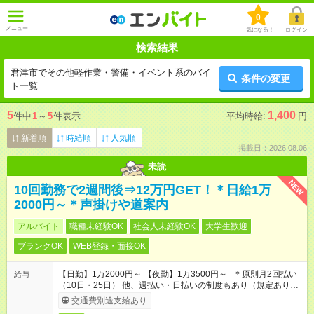
0
メニュー
気になる！
ログイン
検索結果
君津市でその他軽作業・警備・イベント系のバイ
条件の変更
ト一覧
5
1,400
件中
1
～
5
件表示
平均時給:
円
新着順
時給順
人気順
掲載日：2026.08.06
未読
NEW
10回勤務で2週間後⇒12万円GET！＊日給1万
2000円～＊声掛けや道案内
アルバイト
職種未経験OK
社会人未経験OK
大学生歓迎
ブランクOK
WEB登録・面接OK
【日勤】1万2000円～ 【夜勤】1万3500円～ ＊原則月2回払い
給与
（10日・25日） 他、週払い・日払いの制度もあり（規定あり）
＃日収1万円以上
交通費別途支給あり