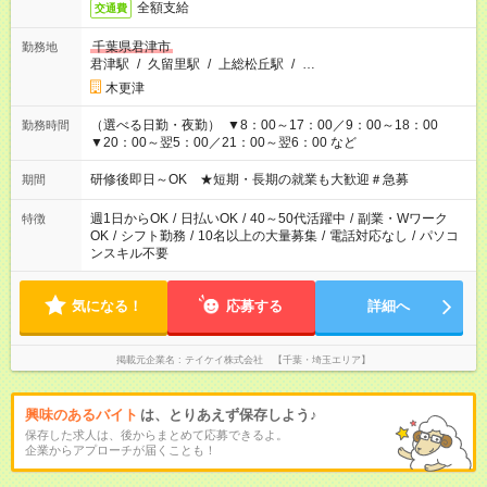
全額支給
交通費
千葉県君津市
勤務地
君津駅
/
久留里駅
/
上総松丘駅
/
…
木更津
（選べる日勤・夜勤） ▼8：00～17：00／9：00～18：00
勤務時間
▼20：00～翌5：00／21：00～翌6：00 など
研修後即日～OK ★短期・長期の就業も大歓迎＃急募
期間
週1日からOK
/
日払いOK
/
40～50代活躍中
/
副業・Wワーク
特徴
OK
/
シフト勤務
/
10名以上の大量募集
/
電話対応なし
/
パソコ
ンスキル不要
気になる！
応募する
詳細へ
掲載元企業名
テイケイ株式会社 【千葉・埼玉エリア】
興味のあるバイト
は、とりあえず保存しよう♪
保存した求人は、後からまとめて応募できるよ。
企業からアプローチが届くことも！