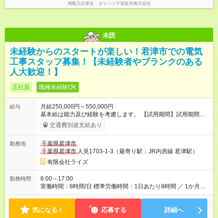
掲載元企業名
ダイハツ千葉販売株式会社
未読
未経験からのスタートが楽しい！君津市での電気
工事スタッフ募集！【未経験者やブランクのある
人大歓迎！】
正社員
職種未経験OK
月給250,000円～550,000円
給与
基本給は能力及び経験を考慮します。 【試用期間】試用期間あ
り 試用期間の長さ：1ヶ月 雇用形態、給与は本採用時と同じで
交通費別途支給あり
す。
千葉県君津市
勤務地
千葉県君津市
人見1703-1-3（最寄り駅：JR内房線 君津駅）
有限会社ライズ
8:00～17:00
勤務時間
実働時間：8時間/日 標準労働時間：1日あたり8時間 ／ 1か月あ
たり160時間 休みは土曜日、日曜日、祝日、夏季、年末年始
気になる！
応募する
詳細へ