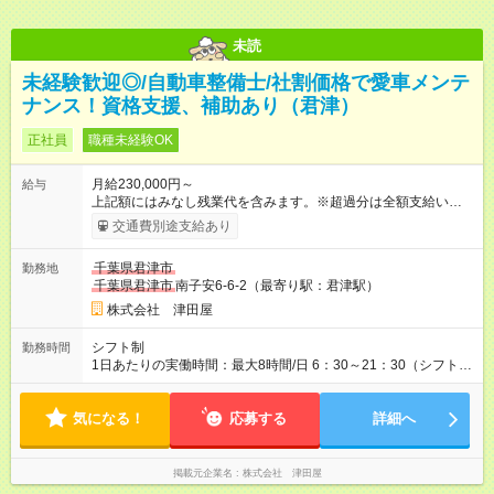
未読
未経験歓迎◎/自動車整備士/社割価格で愛車メンテ
ナンス！資格支援、補助あり（君津）
正社員
職種未経験OK
月給230,000円～
給与
上記額にはみなし残業代を含みます。※超過分は全額支給いたし
ます。 みなし残業代 30,000円／月 みなし残業時間 20時間／月
交通費別途支給あり
月給23万円以上（各種手当含む）＋賞与年2回 ※残業代は1分単
位で全額支給します。 ※1ヵ月の試用期間があります。その間の
千葉県君津市
勤務地
給与や待遇は変わりません。 ★手当充実！ 世帯主で配偶者＋子
千葉県君津市
南子安6-6-2（最寄り駅：君津駅）
ども2人なら、毎月、家族手当2万7000円と住宅手当9000円を支
給。さらに、スキルアップのための自己啓発手当最大15，000
株式会社 津田屋
円、取得資格に応じた資格手当、店長などの役職に応じた役職
手当などもあります。 ★毎年昇給！ 年齢給を採用しているた
シフト制
勤務時間
め、毎年、基本給がアップ。また、スキルや役割に応じた
1日あたりの実働時間：最大8時間/日 6：30～21：30（シフト制
S1（新人）からM4（管理職）まであり、階級ごとに給与がアッ
／実働7時間40分） ※月の残業は30～40時間程度ですが、残業
プします。 【試用期間】試用期間あり 試用期間の長さ：1ヶ月
代は1分単位で100％支給します。頑張りが無駄になることはあ
雇用形態、給与は本採用時と同じです。
気になる！
りません。 ※休みの希望は通りやすく、月平均2回は土日休みも
応募する
詳細へ
可能です。3～4連休を取得して旅行に出かける社員もいます！
掲載元企業名
株式会社 津田屋