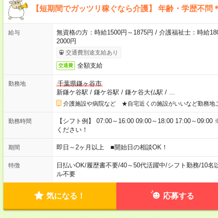
【短期間でガッツリ稼ぐなら介護】 年齢・学歴不問＊
無資格の方：時給1500円～1875円 / 介護福祉士：時給180
給与
2000円
交通費別途支給あり
全額支給
交通費
千葉県鎌ヶ谷市
勤務地
新鎌ケ谷駅
/
鎌ケ谷駅
/
鎌ケ谷大仏駅
/
…
介護施設や病院など ★自宅近くの施設がいいなど勤務地
【シフト例】 07:00～16:00 09:00～18:00 17:00
勤務時間
ください！
即日～2ヶ月以上 ■開始日の相談OK！
期間
日払いOK
/
履歴書不要
/
40～50代活躍中
/
シフト勤務
/
10名
特徴
ル不要
気になる！
応募する