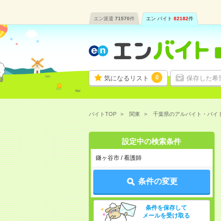
エン派遣
71570
件
エン バイト
82182
件
0
気になるリスト
保存した希
バイトTOP
関東
千葉県のアルバイト・バイ
設定中の検索条件
鎌ヶ谷市 / 看護師
条件の変更
条件を保存して
メールを受け取る