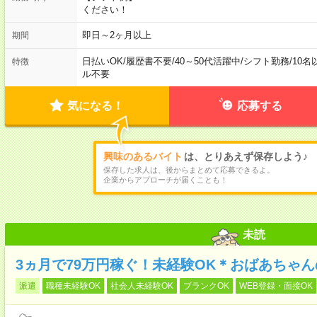
ください！
即日～2ヶ月以上
期間
日払いOK
/
履歴書不要
/
40～50代活躍中
/
シフト勤務
/
10名
特徴
ル不要
気になる！
応募する
興味のあるバイト
は、とりあえず保存しよう♪
保存した求人は、後からまとめて応募できるよ。
企業からアプローチが届くことも！
未読
3ヵ月で79万円稼ぐ！未経験OK＊おばあちゃ
派遣
職種未経験OK
社会人未経験OK
ブランクOK
WEB登録・面接OK