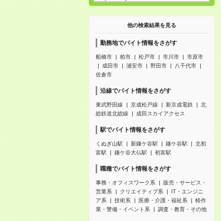
他の検索結果を見る
勤務地でバイト情報をさがす
船橋市
柏市
松戸市
市川市
市原市
成田市
浦安市
野田市
八千代市
佐倉市
沿線でバイト情報をさがす
東武野田線
京成松戸線
新京成電鉄
北
総鉄道北総線
成田スカイアクセス
駅でバイト情報をさがす
くぬぎ山駅
新鎌ケ谷駅
鎌ケ谷駅
北初
富駅
鎌ケ谷大仏駅
初富駅
職種でバイト情報をさがす
事務・オフィスワーク系
販売・サービス・
営業系
クリエイティブ系
IT・エンジニ
ア系
技術系
医療・介護・福祉系
軽作
業・警備・イベント系
調査・教育・その他