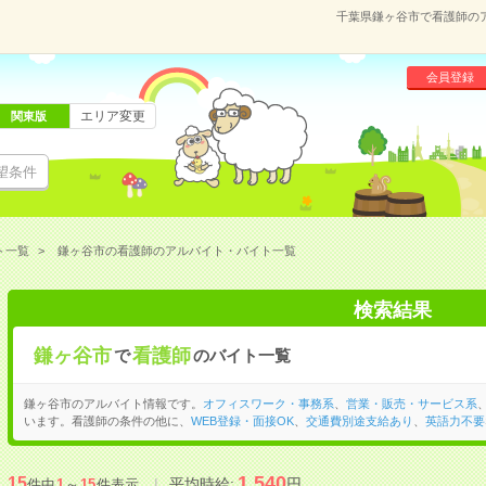
千葉県鎌ヶ谷市で看護師の
会員登録
エリア変更
関東版
望条件
ト一覧
鎌ヶ谷市の看護師のアルバイト・バイト一覧
検索結果
鎌ヶ谷市
看護師
で
のバイト一覧
鎌ヶ谷市のアルバイト情報です。
オフィスワーク・事務系
、
営業・販売・サービス系
います。看護師の条件の他に、
WEB登録・面接OK
、
交通費別途支給あり
、
英語力不要
1,540
15
平均時給:
円
件中
1
～
15
件表示