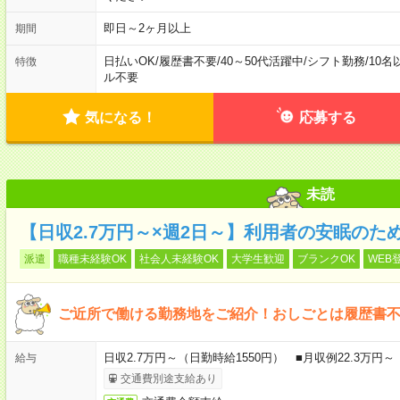
即日～2ヶ月以上
期間
日払いOK
/
履歴書不要
/
40～50代活躍中
/
シフト勤務
/
10名
特徴
ル不要
気になる！
応募する
未読
【日収2.7万円～×週2日～】利用者の安眠のた
派遣
職種未経験OK
社会人未経験OK
大学生歓迎
ブランクOK
WEB
ご近所で働ける勤務地をご紹介！おしごとは履歴書
日収2.7万円～（日勤時給1550円） ■月収例22.3万円
給与
交通費別途支給あり