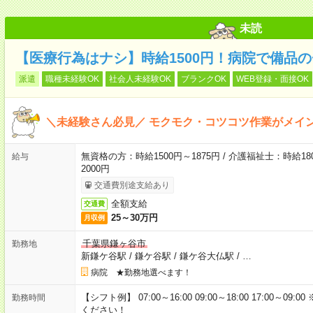
未読
【医療行為はナシ】時給1500円！病院で備品
派遣
職種未経験OK
社会人未経験OK
ブランクOK
WEB登録・面接OK
＼未経験さん必見／ モクモク・コツコツ作業がメイ
無資格の方：時給1500円～1875円 / 介護福祉士：時給180
給与
2000円
交通費別途支給あり
全額支給
交通費
25～30万円
月収例
千葉県鎌ヶ谷市
勤務地
新鎌ケ谷駅
/
鎌ケ谷駅
/
鎌ケ谷大仏駅
/
…
病院 ★勤務地選べます！
【シフト例】 07:00～16:00 09:00～18:00 17:00
勤務時間
ください！