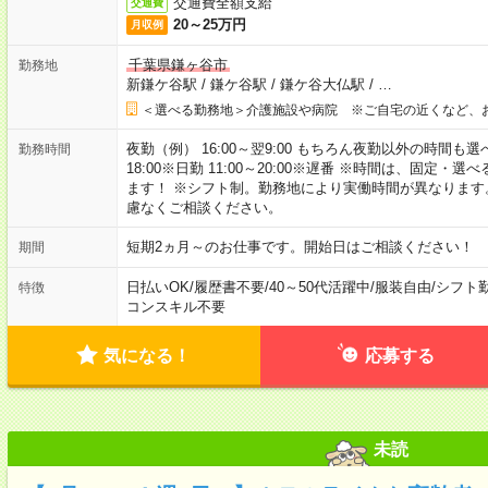
交通費全額支給
交通費
20～25万円
月収例
千葉県鎌ヶ谷市
勤務地
新鎌ケ谷駅
/
鎌ケ谷駅
/
鎌ケ谷大仏駅
/
…
＜選べる勤務地＞介護施設や病院 ※ご自宅の近くなど、
夜勤（例） 16:00～翌9:00 もちろん夜勤以外の時間も選べます
勤務時間
18:00※日勤 11:00～20:00※遅番 ※時間は、固
ます！ ※シフト制。勤務地により実働時間が異なりま
慮なくご相談ください。
短期2ヵ月～のお仕事です。開始日はご相談ください！
期間
日払いOK
/
履歴書不要
/
40～50代活躍中
/
服装自由
/
シフト
特徴
コンスキル不要
気になる！
応募する
未読