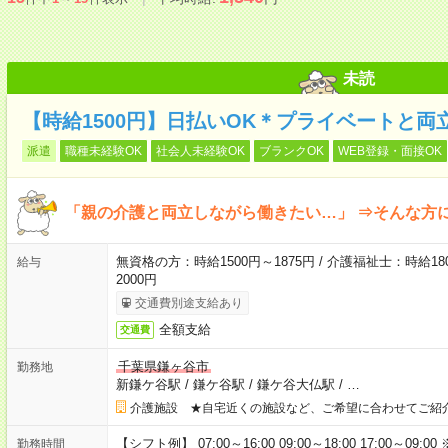
未読
【時給1500円】日払いOK＊プライベートと両
派遣
職種未経験OK
社会人未経験OK
ブランクOK
WEB登録・面接OK
「親の介護と両立しながら働きたい…」 ⇒そんな方
無資格の方：時給1500円～1875円 / 介護福祉士：時給180
給与
2000円
交通費別途支給あり
全額支給
交通費
千葉県鎌ヶ谷市
勤務地
新鎌ケ谷駅
/
鎌ケ谷駅
/
鎌ケ谷大仏駅
/
…
介護施設 ★自宅近くの施設など、ご希望に合わせてご紹
【シフト例】 07:00～16:00 09:00～18:00 17:00
勤務時間