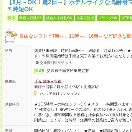
【8月～OK！週2日～】ホテルライクな高齢者
＊時短OK
派遣
職種未経験OK
社会人未経験OK
大学生歓迎
ブランクOK
WEB
自由なシフト＊7時～、11時～、16時～など好きな
無資格未経験：時給1550円～ 経験者：時給1750円
給与
す）※稼働開始時は手続き完了次第のお支払いとなりま
交通費別途支給あり
交通費全額支給※規定有
交通費
千葉県鎌ヶ谷市
勤務地
新鎌ケ谷駅
/
鎌ケ谷大仏駅
/
北初富駅
＜シニア向けマンション＞
★1日5時間～の時短シフトOK ★スタート時間選べます！ 7:00～16
勤務時間
ど 残業なし！ ※Wワークの場合、他のお仕事と合わせ週
に基づき、週20時間以上勤務は社会保険への加入対象と
則禁止）により、短時間・短期間の就業はご案内が難し
開始日はご相談ください！ ★急募 ★職場が気に入れ
期間