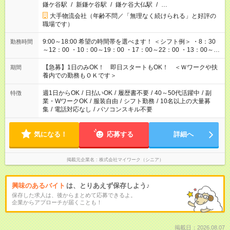
鎌ケ谷駅
/
新鎌ケ谷駅
/
鎌ケ谷大仏駅
/
…
大手物流会社（年齢不問／「無理なく続けられる」と好評の
職場です）
9:00～18:00 希望の時間帯を選べます！ ＜シフト例＞ ・8：30
勤務時間
～12：00 ・10：00～19：00 ・17：00～22：00 ・13：00～
22：00 ・22：00～翌6：00 など
【急募】1日のみOK！ 即日スタートもOK！ ＜Ｗワークや扶
期間
養内での勤務もＯＫです＞
週1日からOK
/
日払いOK
/
履歴書不要
/
40～50代活躍中
/
副
特徴
業・WワークOK
/
服装自由
/
シフト勤務
/
10名以上の大量募
集
/
電話対応なし
/
パソコンスキル不要
気になる！
応募する
詳細へ
掲載元企業名
株式会社マイワーク（シニア）
興味のあるバイト
は、とりあえず保存しよう♪
保存した求人は、後からまとめて応募できるよ。
企業からアプローチが届くことも！
掲載日：2026.08.07