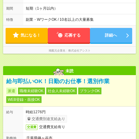
く終われば1現場4～8時間勤務もあり ☆週3～勤務OK！ ☆現場
が早く終わっても日給全額保証！ ☆ご希望の方は「日勤＋夜
短期（1ヶ月以内）
期間
勤」も可能！ 平均労働時間：1ヶ月あたり170時間 【シフト】 ■
日勤：08:00～17:00 ■夜勤：20:00～05:00 ※現場状況よって異
副業・WワークOK / 10名以上の大量募集
特徴
なります ※早く終われば1現場4～8時間勤務もあり ☆週3～勤務
OK！ ☆現場が早く終わっても日給全額保証！ ☆ご希望の方は
「日勤＋夜勤」も可能！
気になる！
応募する
詳細へ
掲載元企業名
株式会社アシスト
未読
給与即払いOK！日勤のお仕事！選別作業
派遣
職種未経験OK
社会人未経験OK
ブランクOK
WEB登録・面接OK
時給1276円
給与
交通費別途支給あり
交通費支給有り
交通費
千葉県鎌ヶ谷市
勤務地