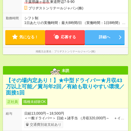
千葉県鎌ヶ谷市
東道野辺7-9-90
態、給与は本採用時と同じです。
ブリヂストンリテールジャパン(株)
シフト制
勤務時間
1日あたりの実働時間：最大8時間/日 （実働時間：1日8時間）
【シフト例】 ・9：45～18：45 ・10：15～19：15 ※時間帯は
店舗によって異なります。 ※早出・遅出はありません。 ★残業
気になる！
は平均月15時間以内。プライベートも大切にできる働き方で
応募する
詳細へ
す。
掲載元企業名
ブリヂストンリテールジャパン(株)
未読
【その場内定あり！】★中型ドライバー★月収43
万以上可能／賞与年2回／有給も取りやすい環境／
面接1回
正社員
職種未経験OK
日給13,000円～18,500円
給与
＜一般ドライバー＞ 日給＋諸手当 （月収320,000円～ ＋イン
センティブ) ＜フリードライバー＞ 固定給＋諸手当 （月収
交通費別途支給あり
430,000円～ ＋インセンティブ） ★決算賞与は年2回支給