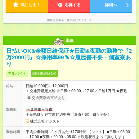
気になる！
応募する
詳細へ
掲載元企業名
株式会社マイワーク
未読
日払いOK&全額日給保証★日勤&夜勤の勤務で『2
万2000円』☆採用率99％☆履歴書不要・個室寮あ
り
アルバイト
職種未経験OK
日給10,000円～12,000円
給与
＋交通費規定支給 ☆日勤：08:00～17:00／日給1万円 ★夜勤：
20:00～05:00／日給1万2000円 -:+:-:+:-:+:-:+:-:+:- 日勤＋夜勤で 1
交通費別途支給あり
日『2万2000円』も稼げる！ -:+:-:+:-:+:-:+:-:+:- ■選べる支払い方
法 ┗日払い・週払い・月払いOK！ さらに手渡し・振込まで選
千葉県鎌ヶ谷市
勤務地
べる！ 日払いは、当日に『現金全額』手渡しです♪ ■残業手当
千葉県鎌ケ谷市道野辺中央（最寄り駅：鎌ケ谷駅）
別途支給 ■日給全額保障あり ┗予定時間より早く終わっても日給
は満額支給！ ■資格手当あり ┗施設警備2級など 【試用期間】
株式会社アシスト
試用期間なし
平均労働時間：1ヶ月あたり170時間 【シフト】 ■日勤：08:00
勤務時間
～17:00 ■夜勤：20:00～05:00 ※現場状況よって異なります ※早