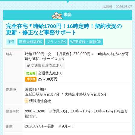
掲載日：2026.08.07
未読
完全在宅＊時給1700円！16時定時！契約状況の
更新・修正など事務サポート
派遣
職種未経験OK
ブランクOK
WEB登録・面接OK
時給1700円＋交 【月収例】272,000円～ ■給与の前払いが可
給与
能な速払いサービスあり
交通費別途支給あり
交通費支給あり
交通費
25～30万円
月収例
東京都品川区
勤務地
五反田駅から徒歩7分
/
大崎広小路駅から徒歩5分
情報通信会社
9:00～16:00 ※休憩60分。10時～18時・10時～19時も相談可
勤務時間
能です。
2026/09/01～長期 ※9月～！
期間