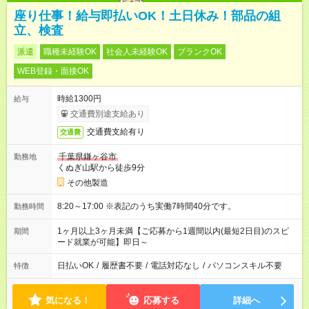
座り仕事！給与即払いOK！土日休み！部品の組
立、検査
派遣
職種未経験OK
社会人未経験OK
ブランクOK
WEB登録・面接OK
時給1300円
給与
交通費別途支給あり
交通費支給有り
交通費
千葉県鎌ヶ谷市
勤務地
くぬぎ山駅から徒歩9分
その他製造
8:20～17:00 ※表記のうち実働7時間40分です。
勤務時間
1ヶ月以上3ヶ月未満【ご応募から1週間以内(最短2日目)のスピ
期間
ード就業が可能】即日～
日払いOK
/
履歴書不要
/
電話対応なし
/
パソコンスキル不要
特徴
気になる！
応募する
詳細へ