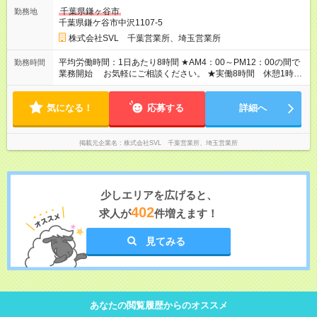
します （昨年度実績給料支給額1ヶ月分位） ★頑張りは給与
千葉県鎌ヶ谷市
勤務地
でしっかり 還元します。 ★各大手商社様とのお取引をしてい
千葉県鎌ケ谷市中沢1107-5
ますので 業績は好調です。 ★ぜひ皆様のお力を弊社で！ お
待ちしております。 【試用期間】試用期間あり 試用期間の長
株式会社SVL 千葉営業所、埼玉営業所
さ：3ヶ月 ※ 雇用形態と給与に、本採用時と異なる部分がありま
す。 雇用形態：本採用時と同じです。 給与：日給 9,128
平均労働時間：1日あたり8時間 ★AM4：00～PM12：00の間で
勤務時間
円 ～ 18,500円 ※同乗研修を終えた場合は 試用期間中でも正
業務開始 お気軽にご相談ください。 ★実働8時間 休憩1時
規の賃金と なります。 労働基準の月間拘束時間を下回る配車
間 (残業1日2～3時間程度) 月間・年間共に労働基準時間内で
で稼げる会社です。
す。 ★夜勤も御座います ご相談下さい 平均労働時間：1日あ
気になる！
たり8時間 ★AM4：00～PM12：00の間で業務開始 お気軽に
応募する
詳細へ
ご相談ください。 ★実働8時間 休憩1時間 (残業1日2～3時間
程度) 月間・年間共に労働基準時間内です。 ★夜勤も御座いま
す ご相談下さい
掲載元企業名
株式会社SVL 千葉営業所、埼玉営業所
少しエリアを広げると、
402
求人が
件増えます！
見てみる
あなたの閲覧履歴からのオススメ