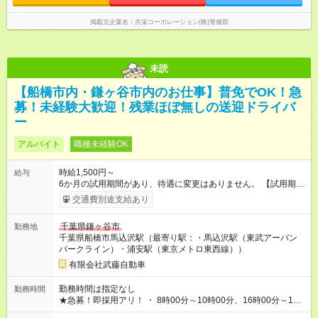
掲載元企業名
共栄コーポレーション(株)警備部
未読
【船橋市内・鎌ヶ谷市内のお仕事】普免でOK！急
募！未経験大歓迎！残業ほぼ無しの送迎ドライバ
ー
アルバイト
職種未経験OK
時給1,500円～
給与
6か月の試用期間があり、待遇に変更はありません。 【試用期
間】試用期間あり 試用期間の長さ：6ヶ月 雇用形態、給与は本
交通費別途支給あり
採用時と同じです。
千葉県鎌ヶ谷市
勤務地
千葉県船橋市馬込沢駅（最寄り駅：・馬込沢駅（東武アーバン
パークライン）・浦安駅（東京メトロ東西線））
有限会社武藤自動車
勤務時間は指定なし
勤務時間
★急募！即採用アリ！ ・ 8時00分～10時00分、16時00分～18
時00分、月～金 ・ 12時00分～ 14時00分、17時00分～19時00