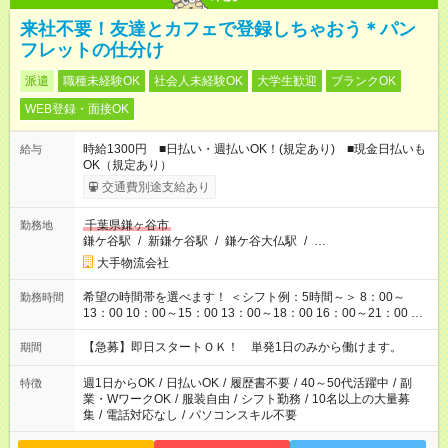
来社不要！友達とカフェで登録しちゃおう＊パン
フレットの仕分け
派遣
職種未経験OK
社会人未経験OK
大学生歓迎
ブランクOK
WEB登録・面接OK
時給1300円 ■日払い・週払いOK！(規定あり) ■現金日払いも
給与
OK（規定あり）
交通費別途支給あり
千葉県鎌ヶ谷市
勤務地
鎌ケ谷駅
/
新鎌ケ谷駅
/
鎌ケ谷大仏駅
/
…
大手物流会社
希望の時間帯を選べます！ ＜シフト例：5時間～＞ 8：00～
勤務時間
13：00 10：00～15：00 13：00～18：00 16：00～21：00 ＜
シフト例：8時間～＞ ・10：00～19：00 ・13：00～22：00 ・
22：00～翌6：00 など！是非ご希望をお聞かせください！
【急募】即日スタートＯＫ！ 単発1日のみから働けます。
期間
週1日からOK
/
日払いOK
/
履歴書不要
/
40～50代活躍中
/
副
特徴
業・WワークOK
/
服装自由
/
シフト勤務
/
10名以上の大量募
集
/
電話対応なし
/
パソコンスキル不要