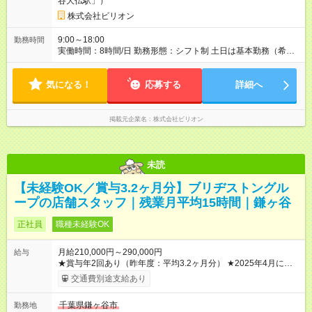
谷大仏駅」）
分。ただし業績によって変動） ■ 月給 24万5,000円＋インセン
ティブ支給 (内訳) 基本給：22万円＋固定残業代：25,000円（15
株式会社ビリオン
時間分） ※15時間を超過した場合は別途支給 スタートは平均水
準。 ですが―― 技術力 × 売上 ＝ 収入アップ
9:00～18:00
勤務時間
━━━━━━━━━━━━━━━━ ✔ 対応できる機種・メニューが増える
実働時間：8時間/日 勤務形態：シフト制 土日は基本勤務（希望
→ 案件単価アップ ✔ オプション売上の【30％】を インセン
休相談可） ⏰9:00～18:00内 実働8時間目安 現場終了次第帰宅
ティブとして還元 ━━━━━━━━━━━━━━━━ 入社年数に関係なく、実
OK 試用期間あり 3ヵ月 雇用条件に変更なし
力次第で高収入が可能です。 技術と信頼が、そのまま年収に直
気になる！
応募する
詳細へ
結します。 【試用期間】試用期間あり 試用期間の長さ：3ヶ月
雇用形態、給与は本採用時と同じです。
掲載元企業名
株式会社ビリオン
未読
【未経験OK／賞与3.2ヶ月分】ブリヂストングル
ープの店舗スタッフ｜残業月平均15時間｜鎌ヶ谷
正社員
職種未経験OK
月給210,000円～290,000円
給与
★賞与年2回あり（昨年度：平均3.2ヶ月分） ★2025年4月に、
全社員の給与を一律改定（ベースアップ）しました！ ※残業は
交通費別途支給あり
平均月15時間以下、時間外手当は100％支給しています。 ※試
用期間は3ヶ月で、その間の雇用形態は・条件に差異はありませ
千葉県鎌ヶ谷市
勤務地
ん。 【試用期間】試用期間あり 試用期間の長さ：3ヶ月 雇用形