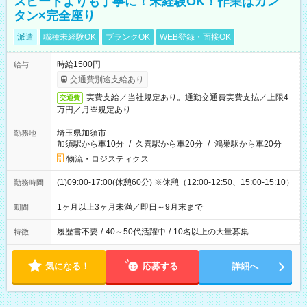
スピードよりも丁寧に！未経験OK！作業はカン
タン×完全座り
派遣
職種未経験OK
ブランクOK
WEB登録・面接OK
時給1500円
給与
交通費別途支給あり
実費支給／当社規定あり。通勤交通費実費支払／上限4
交通費
万円／月※規定あり
埼玉県加須市
勤務地
加須駅から車10分
/
久喜駅から車20分
/
鴻巣駅から車20分
物流・ロジスティクス
(1)09:00-17:00(休憩60分) ※休憩（12:00-12:50、15:00-15:10）
勤務時間
1ヶ月以上3ヶ月未満／即日～9月末まで
期間
履歴書不要
/
40～50代活躍中
/
10名以上の大量募集
特徴
気になる！
応募する
詳細へ