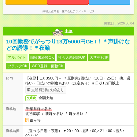
掲載元企業名
株式会社テクノ・サービス
掲載日：2026.08.04
未読
10回勤務でがっつり13万5000円GET！＊声掛けな
どの誘導！＊夜勤
アルバイト
職種未経験OK
社会人未経験OK
大学生歓迎
ブランクOK
WEB登録・面接OK
【夜勤】1万3500円～ ＊原則月2回払い（10日・25日） 他、週
給与
払い・日払いの制度もあり（規定あり）＃日収1万円以上
交通費別途支給あり
全額支給
交通費
千葉県鎌ヶ谷市
勤務地
北初富駅
/
新鎌ケ谷駅
/
鎌ケ谷駅
/
…
鎌ヶ谷
（選べる日勤・夜勤） ▼20：00～翌5：00／21：00～翌6：
勤務時間
00 など