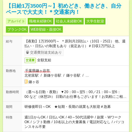
【日給1万3500円～】初めどき、働きどき、自分
ペースで大丈夫！＊交通案内！
アルバイト
職種未経験OK
社会人未経験OK
大学生歓迎
ブランクOK
WEB登録・面接OK
【夜勤】1万3500円～ ＊原則月2回払い（10日・25日） 他、週
給与
払い・日払いの制度もあり（規定あり）＃日収1万円以上
交通費別途支給あり
全額支給
交通費
千葉県鎌ヶ谷市
勤務地
北初富駅
/
新鎌ケ谷駅
/
鎌ケ谷駅
/
…
鎌ヶ谷
（選べる日勤・夜勤） ▼20：00～翌5：00／21：00～翌6：
勤務時間
00 など（休憩1h） 日勤のお仕事もございます！お気軽にご相談
ください！
研修後即日～OK ★短期・長期の就業も大歓迎＃急募
期間
週1日からOK
/
日払いOK
/
40～50代活躍中
/
副業・Wワーク
特徴
OK
/
シフト勤務
/
10名以上の大量募集
/
電話対応なし
/
パソコ
ンスキル不要