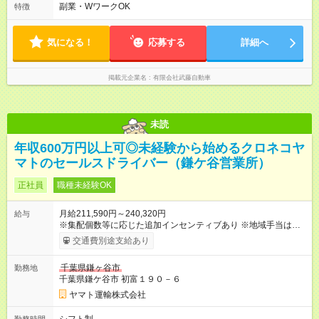
分、火・木・土 ・ 8時00分～10時00分、13時00分～15時00
副業・WワークOK
特徴
分、月・水・金 （実動 4時間） (2026年 3月 26日更新.残り1名
様限定)
気になる！
応募する
詳細へ
掲載元企業名
有限会社武藤自動車
未読
年収600万円以上可◎未経験から始めるクロネコヤ
マトのセールスドライバー（鎌ケ谷営業所）
正社員
職種未経験OK
月給211,590円～240,320円
給与
※集配個数等に応じた追加インセンティブあり ※地域手当は居住
地によって異なる 加えて、インセンティブ・超勤手当・通勤手
交通費別途支給あり
当・扶養手当など各種手当が充実しています。 【試用期間】試
用期間あり 試用期間の長さ：9ヶ月 雇用形態、給与は本採用時
千葉県鎌ヶ谷市
勤務地
と同じです。
千葉県鎌ケ谷市 初富１９０－６
ヤマト運輸株式会社