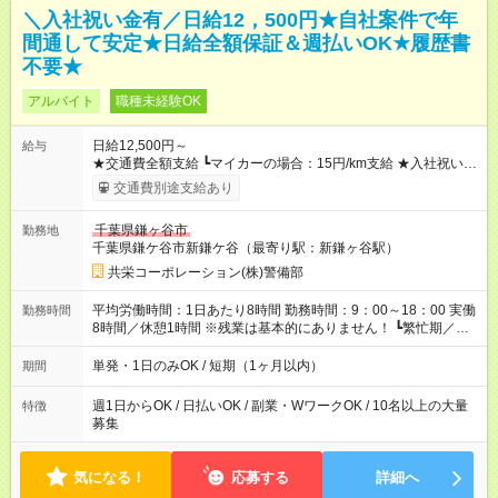
＼入社祝い金有／日給12，500円★自社案件で年
間通して安定★日給全額保証＆週払いOK★履歴書
不要★
アルバイト
職種未経験OK
日給12,500円～
給与
★交通費全額支給 ┗マイカーの場合：15円/km支給 ★入社祝い金
「5万円」あり ★残業手当 ┗残業代は別途全額支給いたします ---
交通費別途支給あり
-- 【法定研修※規定あり】 ・勤務期間：4日間 ・勤務時間：実働
5時間／休憩2時間 ・研修手当：合計3万3600円／28時間 ※時給
千葉県鎌ヶ谷市
勤務地
1200円×7ｈ×4日間 （休憩2時間分も給与が発生します♪） 【試
千葉県鎌ケ谷市新鎌ケ谷（最寄り駅：新鎌ヶ谷駅）
用期間】試用期間あり 試用期間の長さ：3ヶ月 雇用形態、給与
は本採用時と同じです。
共栄コーポレーション(株)警備部
平均労働時間：1日あたり8時間 勤務時間：9：00～18：00 実働
勤務時間
8時間／休憩1時間 ※残業は基本的にありません！ ┗繁忙期／多
忙期にお願いする場合あり ┗残業代は別途全額支給いたします！
平均労働時間：1日あたり8時間 勤務時間：9：00～18：00 実働
単発・1日のみOK / 短期（1ヶ月以内）
期間
8時間／休憩1時間 ※残業は基本的にありません！ ┗繁忙期／多
忙期にお願いする場合あり ┗残業代は別途全額支給いたします！
週1日からOK / 日払いOK / 副業・WワークOK / 10名以上の大量
特徴
募集
気になる！
応募する
詳細へ