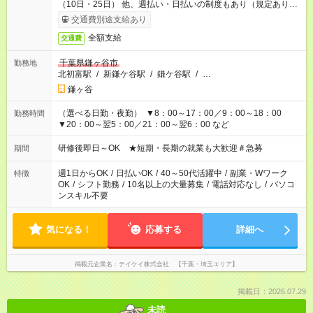
（10日・25日） 他、週払い・日払いの制度もあり（規定あり）
＃日収1万円以上
交通費別途支給あり
全額支給
交通費
千葉県鎌ヶ谷市
勤務地
北初富駅
/
新鎌ケ谷駅
/
鎌ケ谷駅
/
…
鎌ヶ谷
（選べる日勤・夜勤） ▼8：00～17：00／9：00～18：00
勤務時間
▼20：00～翌5：00／21：00～翌6：00 など
研修後即日～OK ★短期・長期の就業も大歓迎＃急募
期間
週1日からOK
/
日払いOK
/
40～50代活躍中
/
副業・Wワーク
特徴
OK
/
シフト勤務
/
10名以上の大量募集
/
電話対応なし
/
パソコ
ンスキル不要
気になる！
応募する
詳細へ
掲載元企業名
テイケイ株式会社 【千葉・埼玉エリア】
掲載日：2026.07.29
未読