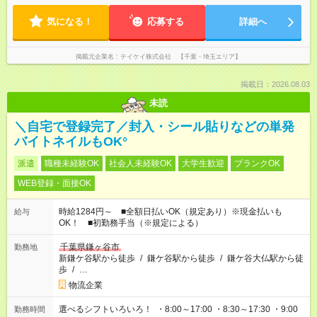
気になる！
応募する
詳細へ
掲載元企業名
テイケイ株式会社 【千葉・埼玉エリア】
掲載日：2026.08.03
未読
＼自宅で登録完了／封入・シール貼りなどの単発
バイトネイルもOK°
派遣
職種未経験OK
社会人未経験OK
大学生歓迎
ブランクOK
WEB登録・面接OK
時給1284円～ ■全額日払いOK（規定あり）※現金払いも
給与
OK！ ■初勤務手当（※規定による）
千葉県鎌ヶ谷市
勤務地
新鎌ケ谷駅から徒歩
/
鎌ケ谷駅から徒歩
/
鎌ケ谷大仏駅から徒
歩
/
…
物流企業
選べるシフトいろいろ！ ・8:00～17:00 ・8:30～17:30 ・9:00
勤務時間