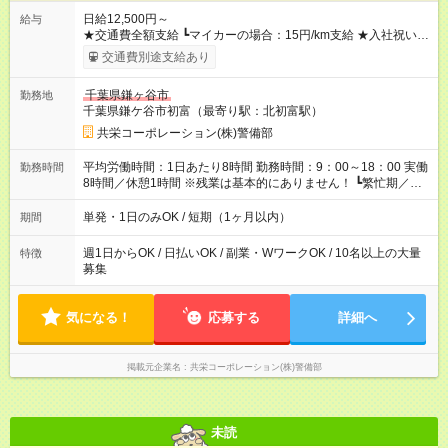
日給12,500円～
給与
★交通費全額支給 ┗マイカーの場合：15円/km支給 ★入社祝い金
「5万円」あり ★残業手当 ┗残業代は別途全額支給いたします ---
交通費別途支給あり
-- 【法定研修※規定あり】 ・勤務期間：4日間 ・勤務時間：実働
5時間／休憩2時間 ・研修手当：合計3万3600円／28時間 ※時給
千葉県鎌ヶ谷市
勤務地
1200円×7ｈ×4日間 （休憩2時間分も給与が発生します♪） 【試
千葉県鎌ケ谷市初富（最寄り駅：北初富駅）
用期間】試用期間あり 試用期間の長さ：3ヶ月 雇用形態、給与
は本採用時と同じです。
共栄コーポレーション(株)警備部
平均労働時間：1日あたり8時間 勤務時間：9：00～18：00 実働
勤務時間
8時間／休憩1時間 ※残業は基本的にありません！ ┗繁忙期／多
忙期にお願いする場合あり ┗残業代は別途全額支給いたします！
平均労働時間：1日あたり8時間 勤務時間：9：00～18：00 実働
単発・1日のみOK / 短期（1ヶ月以内）
期間
8時間／休憩1時間 ※残業は基本的にありません！ ┗繁忙期／多
忙期にお願いする場合あり ┗残業代は別途全額支給いたします！
週1日からOK / 日払いOK / 副業・WワークOK / 10名以上の大量
特徴
募集
気になる！
応募する
詳細へ
掲載元企業名
共栄コーポレーション(株)警備部
未読