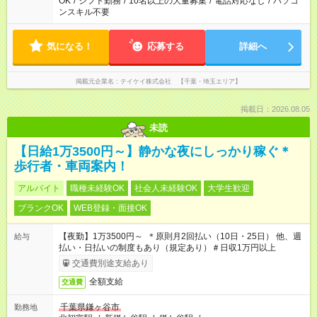
OK
/
シフト勤務
/
10名以上の大量募集
/
電話対応なし
/
パソコ
ンスキル不要
気になる！
応募する
詳細へ
掲載元企業名
テイケイ株式会社 【千葉・埼玉エリア】
掲載日：2026.08.05
未読
【日給1万3500円～】静かな夜にしっかり稼ぐ＊
歩行者・車両案内！
アルバイト
職種未経験OK
社会人未経験OK
大学生歓迎
ブランクOK
WEB登録・面接OK
【夜勤】1万3500円～ ＊原則月2回払い（10日・25日） 他、週
給与
払い・日払いの制度もあり（規定あり）＃日収1万円以上
交通費別途支給あり
全額支給
交通費
千葉県鎌ヶ谷市
勤務地