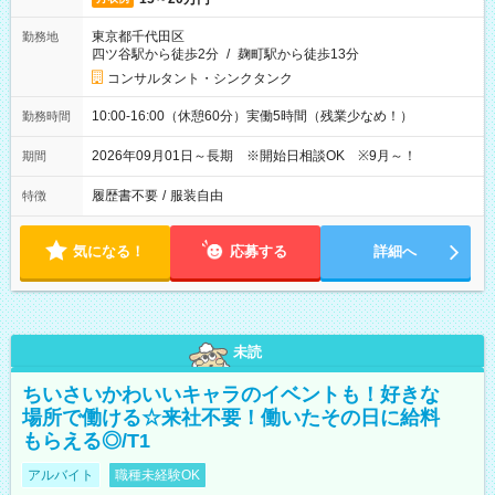
東京都千代田区
勤務地
四ツ谷駅から徒歩2分
/
麹町駅から徒歩13分
コンサルタント・シンクタンク
10:00-16:00（休憩60分）実働5時間（残業少なめ！）
勤務時間
2026年09月01日～長期 ※開始日相談OK ※9月～！
期間
履歴書不要
/
服装自由
特徴
気になる！
応募する
詳細へ
未読
ちいさいかわいいキャラのイベントも！好きな
場所で働ける☆来社不要！働いたその日に給料
もらえる◎/T1
アルバイト
職種未経験OK