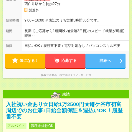
西白井駅から徒歩27分
製造外
9:00～16:00 ※表記のうち実働5時間30分です。
勤務時間
長期【ご応募から1週間以内(最短2日目)のスピード就業が可能】
期間
即日～
日払いOK
/
履歴書不要
/
電話対応なし
/
パソコンスキル不要
特徴
気になる！
応募する
詳細へ
掲載元企業名
株式会社テクノ・サービス
未読
入社祝い金あり☆日給1万2500円★鎌ケ谷市初富
周辺でのお仕事♪日給全額保証＆週払いOK！履歴
書不要
アルバイト
職種未経験OK