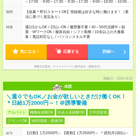
～17:00 ・9:00～17:30 ・9:30～17:30 ・9:00～18:00 ・10:00～
19:00 ・22:00～33:00 などなど ご都合に合わせてお仕事可能で
す！
【急募＊即日スタートOK】登録後は好きな時に働けます！（業
期間
法に基づく規定あり）
週1日からOK
/
日払いOK
/
履歴書不要
/
40～50代活躍中
/
副
特徴
業・WワークOK
/
服装自由
/
シフト勤務
/
10名以上の大量募
集
/
電話対応なし
/
パソコンスキル不要
気になる！
応募する
詳細へ
掲載元企業名
テイケイワークス株式会社（募集担当）
掲載日：2026.08.02
未読
＼週０でもOK／お金が欲しいときだけ働くOK！
＊日給1万2000円～！＠誘導警備
アルバイト
職種未経験OK
社会人未経験OK
大学生歓迎
ブランクOK
WEB登録・面接OK
【日勤】1万2000円～ 【夜勤】1万3500円～ ＊原則月2回払い
給与