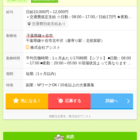
日給10,000円～12,000円
給与
＋交通費規定支給 ☆日勤：08:00～17:00／日給1万円 ★夜勤：
20:00～05:00／日給1万2000円 -:+:-:+:-:+:-:+:-:+:- 日勤＋夜勤で 1
交通費別途支給あり
日『2万2000円』も稼げる！ -:+:-:+:-:+:-:+:-:+:- ■選べる支払い方
法 ┗日払い・週払い・月払いOK！ さらに手渡し・振込まで選
千葉県鎌ヶ谷市
勤務地
べる！ 日払いは、当日に『現金全額』手渡しです♪ ■残業手当
千葉県鎌ケ谷市北中沢（最寄り駅：北初富駅）
別途支給 ■日給全額保障あり ┗予定時間より早く終わっても日給
は満額支給！ ■資格手当あり ┗施設警備2級など 【試用期間】
株式会社アシスト
試用期間なし
平均労働時間：1ヶ月あたり170時間 【シフト】 ■日勤：08:00
勤務時間
～17:00 ■夜勤：20:00～05:00 ※現場状況よって異なります ※早
く終われば1現場4～8時間勤務もあり ☆週3～勤務OK！ ☆現場
が早く終わっても日給全額保証！ ☆ご希望の方は「日勤＋夜
短期（1ヶ月以内）
期間
勤」も可能！ 平均労働時間：1ヶ月あたり170時間 【シフト】 ■
日勤：08:00～17:00 ■夜勤：20:00～05:00 ※現場状況よって異
副業・WワークOK / 10名以上の大量募集
特徴
なります ※早く終われば1現場4～8時間勤務もあり ☆週3～勤務
OK！ ☆現場が早く終わっても日給全額保証！ ☆ご希望の方は
「日勤＋夜勤」も可能！
気になる！
応募する
詳細へ
掲載元企業名
株式会社アシスト
未読