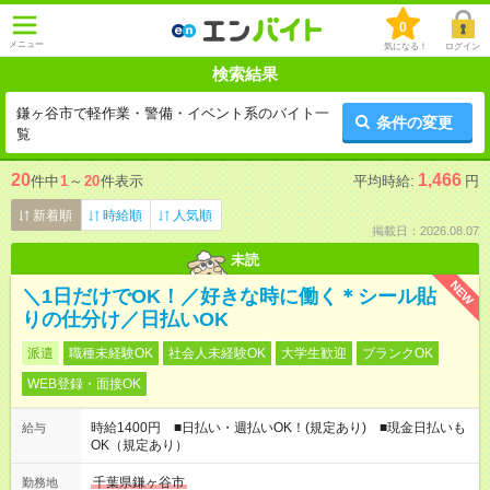
0
メニュー
気になる！
ログイン
検索結果
鎌ヶ谷市で軽作業・警備・イベント系のバイト一
条件の変更
覧
20
1,466
件中
1
～
20
件表示
平均時給:
円
新着順
時給順
人気順
掲載日：2026.08.07
未読
NEW
＼1日だけでOK！／好きな時に働く＊シール貼
りの仕分け／日払いOK
派遣
職種未経験OK
社会人未経験OK
大学生歓迎
ブランクOK
WEB登録・面接OK
時給1400円 ■日払い・週払いOK！(規定あり) ■現金日払いも
給与
OK（規定あり）
千葉県鎌ヶ谷市
勤務地