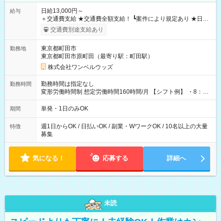
日給13,000円～
給与
＋交通費支給 ★交通費全額支給！ ┗案件により規定あり ★日払
いOK！（規定あり） ┗働いたその日に現金GET♪ お仕事後はコ
交通費別途支給あり
ンビニATMから 日払い分を引き落とせます！ 【試用期間】試
用期間なし
東京都町田市
勤務地
東京都町田市原町田（最寄り駅：町田駅）
株式会社ワンベルウッズ
勤務時間は指定なし
勤務時間
変形労働時間制 想定労働時間160時間/月 【シフト例】 ・8：00
～21：00
単発・1日のみOK
期間
週1日からOK / 日払いOK / 副業・WワークOK / 10名以上の大量
特徴
募集
気になる！
応募する
詳細へ
未読