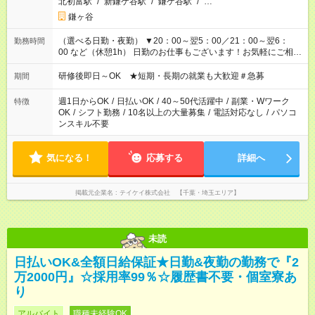
北初富駅
/
新鎌ケ谷駅
/
鎌ケ谷駅
/
…
鎌ヶ谷
（選べる日勤・夜勤） ▼20：00～翌5：00／21：00～翌6：
勤務時間
00 など（休憩1h） 日勤のお仕事もございます！お気軽にご相談
ください！
研修後即日～OK ★短期・長期の就業も大歓迎＃急募
期間
週1日からOK
/
日払いOK
/
40～50代活躍中
/
副業・Wワーク
特徴
OK
/
シフト勤務
/
10名以上の大量募集
/
電話対応なし
/
パソコ
ンスキル不要
気になる！
応募する
詳細へ
掲載元企業名
テイケイ株式会社 【千葉・埼玉エリア】
未読
日払いOK&全額日給保証★日勤&夜勤の勤務で『2
万2000円』☆採用率99％☆履歴書不要・個室寮あ
り
アルバイト
職種未経験OK