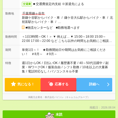
■ 交通費規定内支給 ※派遣先による
交通費
千葉県鎌ヶ谷市
勤務地
新鎌ケ谷駅からバイク・車
/
鎌ケ谷大仏駅からバイク・車
/
北
初富駅からバイク・車
/
…
■物流センターなど ■勤務地選べます
＜1日3時間～OK！＞ ▼ 例えば… ▼ 15:00～18:00 15:00～
勤務時間
22:00 17:00～22:00 など こちら以外の時間もお気軽にご相談く
ださい！
単発1日～！ ★勤務開始日や期間はお気軽にご相談くださ
期間
い！ ＃8月～ ＃9月～
週1日からOK
/
日払いOK
/
履歴書不要
/
40～50代活躍中
/
副
特徴
業・WワークOK
/
服装自由
/
シフト勤務
/
10名以上の大量募
集
/
電話対応なし
/
パソコンスキル不要
気になる！
応募する
詳細へ
掲載元企業名
株式会社バイトレ（キャムコムグループ）
掲載日：2026.08.04
未読