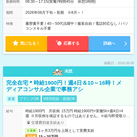
08:30～17:15(実働7時間45分 休憩1時間)
勤務時間
2026年08月下旬～長期 ※8月～！
期間
履歴書不要
/
40～50代活躍中
/
服装自由
/
電話対応なし
/
パソ
特徴
コンスキル不要
気になる！
応募する
詳細へ
掲載日：2026.08.06
未読
完全在宅＊時給1900円！週4日＆10～16時！メ
ディアコンサル企業で事務アシ
派遣
ブランクOK
WEB登録・面接OK
時給1900円 月収例 15万円 時給1900円×実働5h×週4日×4
給与
週 ※月収例を保証するものではありません。※給与即受取りサ
ービス利用可（利用条件有）
交通費別途支給あり
1ヶ月3万円を上限として実費支給
交通費
15～20万円
月収例