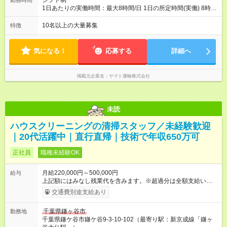
シフト制
勤務時間
1日あたりの実働時間：最大8時間/日 1日の所定時間(実働) 8時
間 週所定40時間 月間所定時間 165時間（残業時間25時間程
度） 年間所定時間 1，976時間（残業時間300時間程度） 【シ
10名以上の大量募集
特徴
フト例】 8:00~19:00／8:00~21:00など 休憩60分 ※就業時間は
勤務交番表(シフト制／15日締め)により定める ※法定労働時間に
よる管理
気になる！
応募する
詳細へ
掲載元企業名
ヤマト運輸株式会社
未読
ハウスクリーニングの清掃スタッフ／未経験歓迎
｜20代活躍中｜直行直帰｜技術で年収650万可
正社員
職種未経験OK
月給220,000円～500,000円
給与
上記額にはみなし残業代を含みます。※超過分は全額支給いたし
ます。 みなし残業代 25,000円／月 みなし残業時間 15時間／月
交通費別途支給あり
基本給：月給 22万円 ～ 固定残業代：あり 1ヶ月あたり2万5000
円（固定残業時間：1ヶ月あたり15時間） 固定残業時間を超え
千葉県鎌ヶ谷市
勤務地
た勤務時間については別途残業代を支給する 想定年収：300万
千葉県鎌ケ谷市鎌ケ谷9-3-10-102（最寄り駅：新京成線「鎌ヶ
円～650万円 ★賞与あり、年2回（2年目以降／基本月給1か月