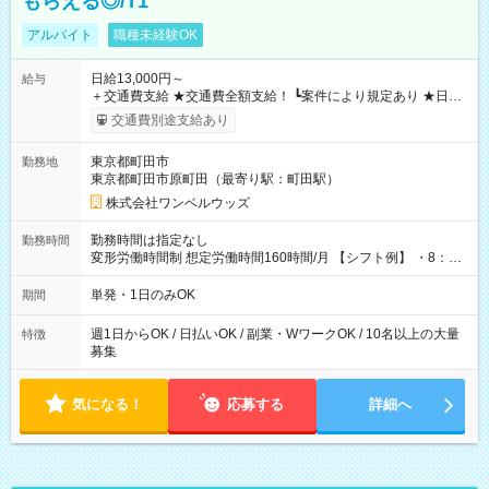
もらえる◎/T1
アルバイト
職種未経験OK
日給13,000円～
給与
＋交通費支給 ★交通費全額支給！ ┗案件により規定あり ★日払
いOK！（規定あり） ┗働いたその日に現金GET♪ お仕事後はコ
交通費別途支給あり
ンビニATMから 日払い分を引き落とせます！ 【試用期間】試
用期間なし
東京都町田市
勤務地
東京都町田市原町田（最寄り駅：町田駅）
株式会社ワンベルウッズ
勤務時間は指定なし
勤務時間
変形労働時間制 想定労働時間160時間/月 【シフト例】 ・8：00
～21：00
単発・1日のみOK
期間
週1日からOK / 日払いOK / 副業・WワークOK / 10名以上の大量
特徴
募集
気になる！
応募する
詳細へ