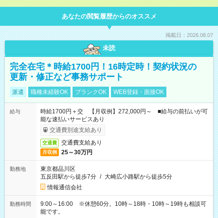
あなたの閲覧履歴からのオススメ
掲載日：2026.08.07
未読
完全在宅＊時給1700円！16時定時！契約状況の
更新・修正など事務サポート
派遣
職種未経験OK
ブランクOK
WEB登録・面接OK
時給1700円＋交 【月収例】272,000円～ ■給与の前払いが可
給与
能な速払いサービスあり
交通費別途支給あり
交通費支給あり
交通費
25～30万円
月収例
東京都品川区
勤務地
五反田駅から徒歩7分
/
大崎広小路駅から徒歩5分
情報通信会社
9:00～16:00 ※休憩60分。10時～18時・10時～19時も相談可
勤務時間
能です。