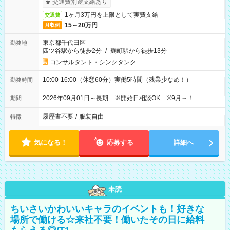
交通費別途支給あり
1ヶ月3万円を上限として実費支給
交通費
15～20万円
月収例
東京都千代田区
勤務地
四ツ谷駅から徒歩2分
/
麹町駅から徒歩13分
コンサルタント・シンクタンク
10:00-16:00（休憩60分）実働5時間（残業少なめ！）
勤務時間
2026年09月01日～長期 ※開始日相談OK ※9月～！
期間
履歴書不要
/
服装自由
特徴
気になる！
応募する
詳細へ
未読
ちいさいかわいいキャラのイベントも！好きな
場所で働ける☆来社不要！働いたその日に給料