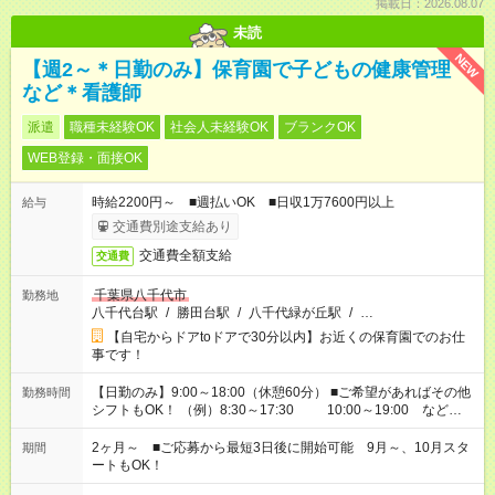
掲載日：2026.08.07
未読
NEW
【週2～＊日勤のみ】保育園で子どもの健康管理
など＊看護師
派遣
職種未経験OK
社会人未経験OK
ブランクOK
WEB登録・面接OK
時給2200円～ ■週払いOK ■日収1万7600円以上
給与
交通費別途支給あり
交通費全額支給
交通費
千葉県八千代市
勤務地
八千代台駅
/
勝田台駅
/
八千代緑が丘駅
/
…
【自宅からドアtoドアで30分以内】お近くの保育園でのお仕
事です！
【日勤のみ】9:00～18:00（休憩60分） ■ご希望があればその他
勤務時間
シフトもOK！ （例）8:30～17:30 10:00～19:00 など
「家族とお休みを合わせたい」 「余裕を持って夕飯の準備がし
たい」 「できれば残業はしたくない」 など、ご希望があれば教
2ヶ月～ ■ご応募から最短3日後に開始可能 9月～、10月スタ
期間
えてくださいね。 ※Wワーク希望の方へ 今ご覧のお仕事で希望
ートもOK！
する勤務時間と、もう1つのお仕事の勤務時間。 合計で週40時