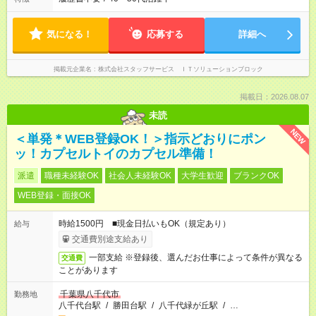
気になる！
応募する
詳細へ
掲載元企業名
株式会社スタッフサービス ＩＴソリューションブロック
掲載日：2026.08.07
未読
NEW
＜単発＊WEB登録OK！＞指示どおりにポン
ッ！カプセルトイのカプセル準備！
派遣
職種未経験OK
社会人未経験OK
大学生歓迎
ブランクOK
WEB登録・面接OK
時給1500円 ■現金日払いもOK（規定あり）
給与
交通費別途支給あり
一部支給 ※登録後、選んだお仕事によって条件が異なる
交通費
ことがあります
千葉県八千代市
勤務地
八千代台駅
/
勝田台駅
/
八千代緑が丘駅
/
…