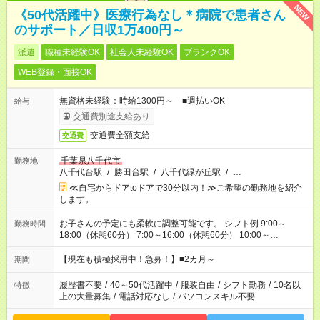
NEW
《50代活躍中》医療行為なし＊病院で患者さん
のサポート／日収1万400円～
派遣
職種未経験OK
社会人未経験OK
ブランクOK
WEB登録・面接OK
無資格未経験：時給1300円～ ■週払いOK
給与
交通費別途支給あり
交通費全額支給
交通費
千葉県八千代市
勤務地
八千代台駅
/
勝田台駅
/
八千代緑が丘駅
/
…
≪自宅からドアtoドアで30分以内！≫ご希望の勤務地を紹介
します。
お子さんの予定にも柔軟に調整可能です。 シフト例 9:00～
勤務時間
18:00（休憩60分） 7:00～16:00（休憩60分） 10:00～
19:00（休憩60分） ※Wワーク希望の方へ 今ご覧のお仕事で希
望する勤務時間と、もう1つのお仕事の勤務時間の合計が 週40
【現在も積極採用中！急募！】■2カ月～
期間
時間を超えなければOKです。
履歴書不要
/
40～50代活躍中
/
服装自由
/
シフト勤務
/
10名以
特徴
上の大量募集
/
電話対応なし
/
パソコンスキル不要