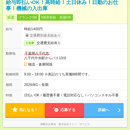
給与即払いOK！高時給！土日休み！日勤のお仕
事！機械の入出庫
派遣
ブランクOK
WEB登録・面接OK
時給1400円
給与
交通費別途支給あり
交通費支給有り
交通費
千葉県八千代市
勤務地
八千代中央駅からバス10分
物流・倉庫関係
9:00～18:00 ※表記のうち実働8時間です。
勤務時間
2026/9/1～長期
期間
日払いOK
/
履歴書不要
/
電話対応なし
/
パソコンスキル不要
特徴
気になる！
応募する
詳細へ
掲載元企業名
株式会社テクノ・サービス