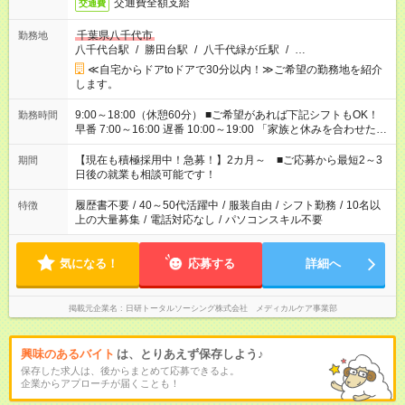
交通費全額支給
交通費
千葉県八千代市
勤務地
八千代台駅
/
勝田台駅
/
八千代緑が丘駅
/
…
≪自宅からドアtoドアで30分以内！≫ご希望の勤務地を紹介
します。
9:00～18:00（休憩60分） ■ご希望があれば下記シフトもOK！
勤務時間
早番 7:00～16:00 遅番 10:00～19:00 「家族と休みを合わせた
い」 「余裕を持って夕飯の準備がしたい」 「できれば残業はし
たくない」 など、ご希望を教えてくださいね。 ※Wワーク希望
【現在も積極採用中！急募！】2カ月～ ■ご応募から最短2～3
期間
の方へ 今ご覧のお仕事で希望する勤務時間と、もう1つのお仕事
日後の就業も相談可能です！
の勤務時間。 合計で週40時間を超える場合は応募できません。
履歴書不要
/
40～50代活躍中
/
服装自由
/
シフト勤務
/
10名以
特徴
上の大量募集
/
電話対応なし
/
パソコンスキル不要
気になる！
応募する
詳細へ
掲載元企業名
日研トータルソーシング株式会社 メディカルケア事業部
興味のあるバイト
は、とりあえず保存しよう♪
保存した求人は、後からまとめて応募できるよ。
企業からアプローチが届くことも！