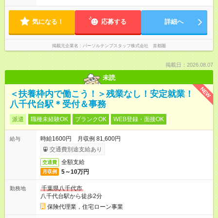
気になる！
応募する
詳細へ
掲載元企業名
パーソルテンプスタッフ株式会社 首都圏
掲載日：2026.08.07
未読
NEW
＜扶養枠内で働こう！＞残業なし！安定就業！
八千代台駅＊受付＆事務
派遣
職種未経験OK
ブランクOK
WEB登録・面接OK
時給1600円 月収例 81,600円
給与
交通費別途支給あり
全額支給
交通費
5～10万円
月収例
千葉県八千代市
勤務地
八千代台駅から徒歩2分
保険代理業，住宅ローン事業