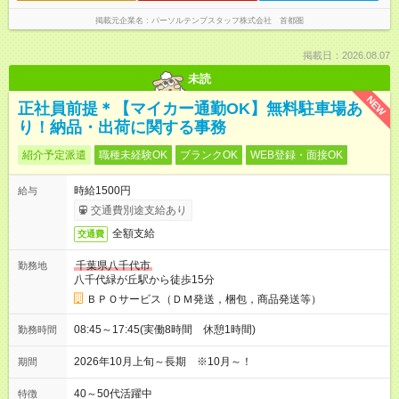
掲載元企業名
パーソルテンプスタッフ株式会社 首都圏
掲載日：2026.08.07
未読
NEW
正社員前提＊【マイカー通勤OK】無料駐車場あ
り！納品・出荷に関する事務
紹介予定派遣
職種未経験OK
ブランクOK
WEB登録・面接OK
時給1500円
給与
交通費別途支給あり
全額支給
交通費
千葉県八千代市
勤務地
八千代緑が丘駅から徒歩15分
ＢＰＯサービス（ＤＭ発送，梱包，商品発送等）
08:45～17:45(実働8時間 休憩1時間)
勤務時間
2026年10月上旬～長期 ※10月～！
期間
40～50代活躍中
特徴