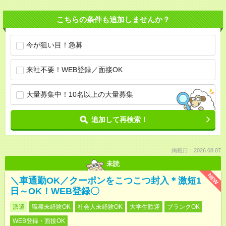
こちらの条件も追加しませんか？
今が狙い目！急募
来社不要！WEB登録／面接OK
大量募集中！10名以上の大量募集
追加して再検索！
掲載日：2026.08.07
未読
NEW
＼車通勤OK／クーポンをこつこつ封入＊激短1
日～OK！WEB登録〇
派遣
職種未経験OK
社会人未経験OK
大学生歓迎
ブランクOK
WEB登録・面接OK