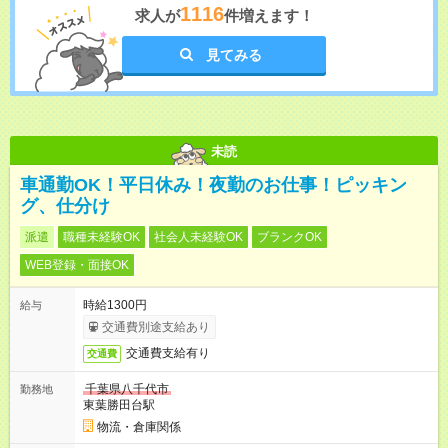
1116
求人が
件増えます！
見てみる
未読
車通勤OK！平日休み！夜勤のお仕事！ピッキン
グ、仕分け
派遣
職種未経験OK
社会人未経験OK
ブランクOK
WEB登録・面接OK
時給1300円
給与
交通費別途支給あり
交通費支給有り
交通費
千葉県八千代市
勤務地
東葉勝田台駅
物流・倉庫関係