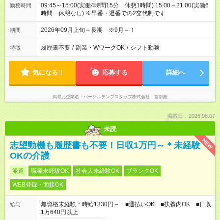
09:45～15:00(実働4時間15分 休憩1時間) 15:00～21:00(実働6
勤務時間
時間 休憩なし) ※早番・遅番での2交代制です
2026年09月上旬～長期 ※9月～！
期間
履歴書不要
/
副業・WワークOK
/
シフト勤務
特徴
気になる！
応募する
詳細へ
掲載元企業名
パーソルテンプスタッフ株式会社 首都圏
掲載日：2026.08.07
未読
NEW
志望動機も履歴書も不要！日収1万円～＊未経験
OKの介護
派遣
職種未経験OK
社会人未経験OK
ブランクOK
WEB登録・面接OK
無資格未経験：時給1330円～ ■週払いOK ■扶養内OK ■日収
給与
1万640円以上