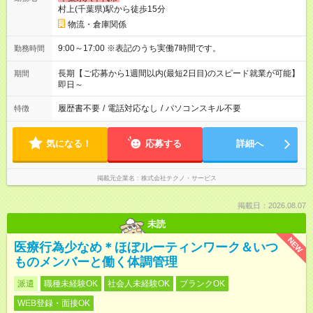
村上(千葉県)駅から徒歩15分
物流・倉庫関係
9:00～17:00 ※表記のうち実働7時間です。
勤務時間
長期【ご応募から1週間以内(最短2日目)のスピード就業が可能】
期間
即日～
履歴書不要
/
電話対応なし
/
パソコンスキル不要
特徴
気になる！
応募する
詳細へ
掲載元企業名
株式会社テクノ・サービス
掲載日：2026.08.07
未読
NEW
医療行為少なめ＊ほぼルーティンワーク＆いつ
ものメンバーと働く体調管理
派遣
職種未経験OK
社会人未経験OK
ブランクOK
WEB登録・面接OK