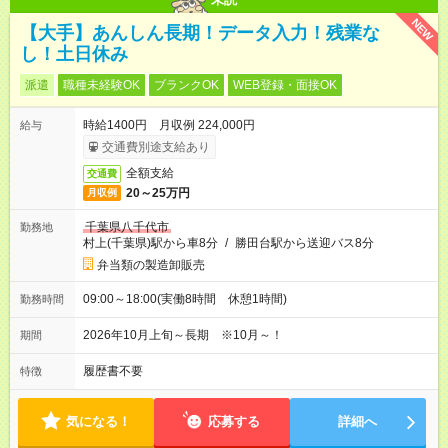
NEW
【大手】あんしん長期！データ入力！残業な
し！土日休み
派遣
職種未経験OK
ブランクOK
WEB登録・面接OK
時給1400円 月収例 224,000円
給与
交通費別途支給あり
全額支給
交通費
20～25万円
月収例
千葉県八千代市
勤務地
村上(千葉県)駅から車8分
/
勝田台駅から送迎バス8分
弁当類の製造卸販売
09:00～18:00(実働8時間 休憩1時間)
勤務時間
2026年10月上旬～長期 ※10月～！
期間
履歴書不要
特徴
気になる！
応募する
詳細へ