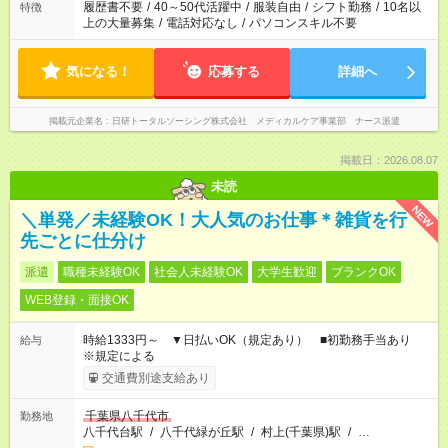
間を超える場合は応募できません
履歴書不要
/
40～50代活躍中
/
服装自由
/
シフト勤務
/
10名以
特徴
上の大量募集
/
電話対応なし
/
パソコンスキル不要
気になる！
応募する
詳細へ
掲載元企業名
日研トータルソーシング株式会社 メディカルケア事業部 ナース派遣
掲載日：2026.08.07
未読
NEW
＼単発／未経験OK！大人気のお仕事＊雑貨を行
先ごとに仕分け
派遣
職種未経験OK
社会人未経験OK
大学生歓迎
ブランクOK
WEB登録・面接OK
時給1333円～ ▼日払いOK（規定あり） ■初勤務手当あり
給与
※規定による
交通費別途支給あり
千葉県八千代市
勤務地
八千代台駅
/
八千代緑が丘駅
/
村上(千葉県)駅
/
…