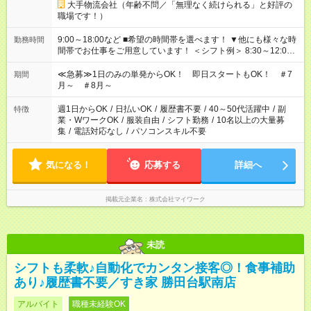
大手物流会社（年齢不問／「無理なく続けられる」と好評の
職場です！）
9:00～18:00など ■希望の時間帯を選べます！ ▼他にも様々な時
勤務時間
間帯でお仕事をご用意しています！ ＜シフト例＞ 8:30～12:00
17:00～22:00 13:00～22:00 22:00～翌6:00 など
≪急募≫1日のみの単発からOK！ 即日スタートもOK！ ＃7
期間
月～ ＃8月～
週1日からOK
/
日払いOK
/
履歴書不要
/
40～50代活躍中
/
副
特徴
業・WワークOK
/
服装自由
/
シフト勤務
/
10名以上の大量募
集
/
電話対応なし
/
パソコンスキル不要
気になる！
応募する
詳細へ
掲載元企業名
株式会社マイワーク
未読
シフトも柔軟♪自動化でカンタン接客◎！食事補助
あり♪履歴書不要／すき家 勝田台駅南店
アルバイト
職種未経験OK