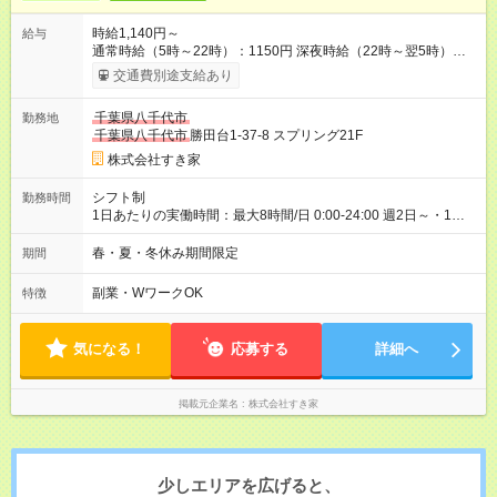
時給1,140円～
給与
通常時給（5時～22時）：1150円 深夜時給（22時～翌5時）：
1438円 高校生時給：1140円 【特別手当】早朝手当（5：00-9：
交通費別途支給あり
00）時給+150円 【試用期間】試用期間あり 試用期間の長さ：1
ヶ月 雇用形態、給与は本採用時と同じです。 試用期間の実態は
千葉県八千代市
勤務地
30日（※条件変更なし）ですが、切り上げで一ヶ月とさせてい
千葉県八千代市
勝田台1-37-8 スプリング21F
ただきます。 研修制度あり：15時間(研修中も同時給）
株式会社すき家
シフト制
勤務時間
1日あたりの実働時間：最大8時間/日 0:00-24:00 週2日～・1日
2h～OK ＜シフト例＞ 〇朝帯 5:00-9:00 〇昼帯 9:00-14:00 〇午
後帯 14:00-18:00 〇夜帯 18:00-22:00 〇深夜帯 22:00-翌5:00 基
春・夏・冬休み期間限定
期間
本は固定シフトですが家庭の都合などイレギュラーには対応し
ます♪
副業・WワークOK
特徴
気になる！
応募する
詳細へ
掲載元企業名
株式会社すき家
少しエリアを広げると、