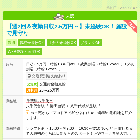
掲載日：2026.08.07
未読
NEW
【週2回＆夜勤日収2.5万円～】未経験OK！施設
で見守り
派遣
職種未経験OK
社会人未経験OK
ブランクOK
WEB登録・面接OK
日収2.5万円：時給1330円×8h＋残業割増（時給1.25×8h）+深夜
給与
割増（時給0.25×5h）
交通費別途支給あり
交通費全額支給
交通費
20～25万円
月収例
千葉県八千代市
勤務地
八千代台駅
/
勝田台駅
/
八千代緑が丘駅
/
…
≪自宅からドアtoドアで30分以内！≫ご希望の勤務地を紹介
します。
▽シフト例 ・16:30～翌9:30 ・16:30～翌10:30など ※慣れるま
勤務時間
での最初のうちは日勤からのスタート！ ※Wワーク希望の方へ
今ご覧のお仕事で希望する勤務時間と、もう1つのお仕事の勤務