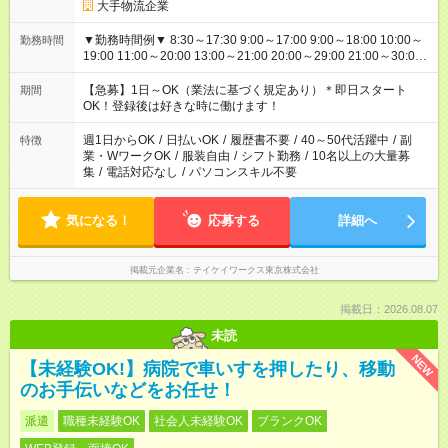
大手物流企業
▼勤務時間例▼ 8:30～17:30 9:00～17:00 9:00～18:00 10:00～
勤務時間
19:00 11:00～20:00 13:00～21:00 20:00～29:00 21:00～30:00
22:00～31:00 上記以外にもシフトパターンあり！ 短時間の勤務
もご紹介できる場合があるのでご相談ください！ ご都合に合わ
【急募】1日～OK（業法に基づく規定あり）＊即日スタート
期間
せてお仕事をご案内します＾＾
OK！登録後は好きな時に働けます！
週1日からOK
/
日払いOK
/
履歴書不要
/
40～50代活躍中
/
副
特徴
業・WワークOK
/
服装自由
/
シフト勤務
/
10名以上の大量募
集
/
電話対応なし
/
パソコンスキル不要
気になる！
応募する
詳細へ
掲載元企業名
テイケイワークス東京株式会社
掲載日：2026.08.07
未読
NEW
【未経験OK!】病院で車いすを押したり、移動
のお手伝いなどをお任せ！
派遣
職種未経験OK
社会人未経験OK
ブランクOK