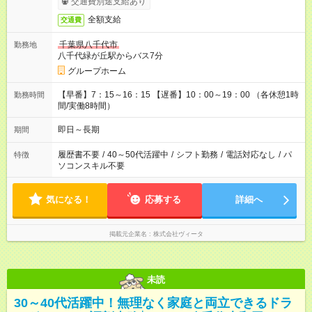
交通費別途支給あり
全額支給
交通費
千葉県八千代市
勤務地
八千代緑が丘駅からバス7分
グループホーム
【早番】7：15～16：15 【遅番】10：00～19：00 （各休憩1時
勤務時間
間/実働8時間）
即日～長期
期間
履歴書不要
/
40～50代活躍中
/
シフト勤務
/
電話対応なし
/
パ
特徴
ソコンスキル不要
気になる！
応募する
詳細へ
掲載元企業名
株式会社ヴィータ
未読
30～40代活躍中！無理なく家庭と両立できるドラ