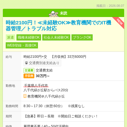
掲載日：2026.08.07
未読
NEW
時給2100円！≪未経験OK≫教育機関でのIT機
器管理／トラブル対応
派遣
職種未経験OK
社会人未経験OK
ブランクOK
WEB登録・面接OK
時給2100円+交 【月収例】33万6000円
給与
交通費別途支給あり
交通費支給
交通費
30万円～
月収例
千葉県八千代市
勤務地
八千代緑が丘駅からバス20分
教育機関＠八千代緑が丘
8:30～17:30（休憩:60分） ※残業なし
勤務時間
【急募】即日～長期 ※開始日ご相談ください！
期間
履歴書不要
/
40～50代活躍中
特徴