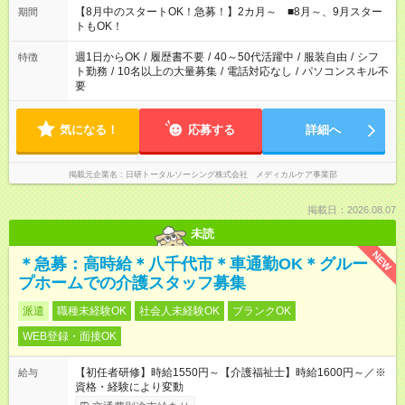
時間。 合計で週40時間を超える場合は応募できません。
【8月中のスタートOK！急募！】2カ月～ ■8月～、9月スター
期間
トもOK！
週1日からOK
/
履歴書不要
/
40～50代活躍中
/
服装自由
/
シフ
特徴
ト勤務
/
10名以上の大量募集
/
電話対応なし
/
パソコンスキル不
要
気になる！
応募する
詳細へ
掲載元企業名
日研トータルソーシング株式会社 メディカルケア事業部
掲載日：2026.08.07
未読
NEW
＊急募：高時給＊八千代市＊車通勤OK＊グルー
プホームでの介護スタッフ募集
派遣
職種未経験OK
社会人未経験OK
ブランクOK
WEB登録・面接OK
【初任者研修】時給1550円～【介護福祉士】時給1600円～／※
給与
資格・経験により変動