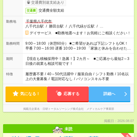
交通費別途支給あり
交通費全額支給
交通費
千葉県八千代市
勤務地
八千代台駅
/
勝田台駅
/
八千代緑が丘駅
/
…
デイサービス ■勤務地選べます！お気軽にご相談ください！
9:00～18:00（休憩60分） ■ご希望があれば下記シフトもOK！
勤務時間
早番 7:00～16:00 遅番 10:00～19:00 「家族と休みを合わせた
い」 「余裕を持って夕飯の準備がしたい」 「できれば残業はし
たくない」 など、ご希望を教えてくださいね。 ※Wワーク希望
【現在も積極採用中！急募！】2カ月～ ■ご応募から最短2～3
期間
の方へ 今ご覧のお仕事で希望する勤務時間と、もう1つのお仕事
日後の就業も相談可能です！
の勤務時間。 合計で週40時間を超える場合は応募できません。
履歴書不要
/
40～50代活躍中
/
服装自由
/
シフト勤務
/
10名以
特徴
上の大量募集
/
電話対応なし
/
パソコンスキル不要
気になる！
応募する
詳細へ
掲載元企業名
日研トータルソーシング株式会社 メディカルケア事業部
掲載日：2026.08.07
未読