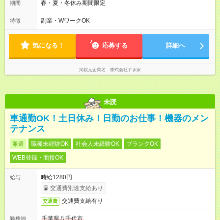
のみ勤務可能です（18歳未満の深夜業務禁止のため） ★深夜で
春・夏・冬休み期間限定
期間
も安心して働けます★ すき家では、ワンオペを禁止していま
す。 必ず、2名以上での勤務を行いますので、安心して働けま
副業・WワークOK
特徴
す。
気になる！
応募する
詳細へ
掲載元企業名
株式会社すき家
未読
車通勤OK！土日休み！日勤のお仕事！機器のメン
テナンス
派遣
職種未経験OK
社会人未経験OK
ブランクOK
WEB登録・面接OK
時給1280円
給与
交通費別途支給あり
交通費支給有り
交通費
千葉県八千代市
勤務地