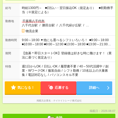
時給1300円～ ■日払い・翌日振込OK（規定あり） ■初勤務手
給与
当（※規定による）
千葉県八千代市
勤務地
八千代台駅
/
勝田台駅
/
八千代緑が丘駅
/
…
物流企業
9:00～18:00 ▼他にも選べるシフトいろいろ！ ■9:00～18:00
勤務時間
■10:00～18:00 ■9:00～12:00 ■13:00～18:00 ■13:00～21:00
■22:00～翌6:00 など あなたの希望を教えてください！
【急募＊即日スタートOK】登録後は好きな時に働けます！（業
期間
法に基づく規定あり）
週1日からOK
/
日払いOK
/
履歴書不要
/
40～50代活躍中
/
副
特徴
業・WワークOK
/
服装自由
/
シフト勤務
/
10名以上の大量募
集
/
電話対応なし
/
パソコンスキル不要
気になる！
応募する
詳細へ
掲載元企業名
テイケイトレード株式会社
掲載日：2026.08.07
未読