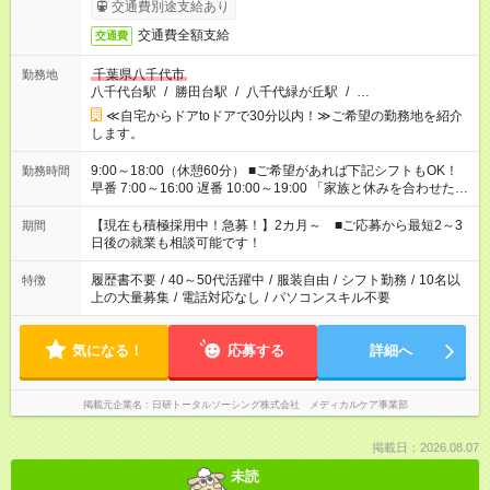
交通費別途支給あり
交通費全額支給
交通費
千葉県八千代市
勤務地
八千代台駅
/
勝田台駅
/
八千代緑が丘駅
/
…
≪自宅からドアtoドアで30分以内！≫ご希望の勤務地を紹介
します。
9:00～18:00（休憩60分） ■ご希望があれば下記シフトもOK！
勤務時間
早番 7:00～16:00 遅番 10:00～19:00 「家族と休みを合わせた
い」 「余裕を持って夕飯の準備がしたい」 「できれば残業はし
たくない」 など、ご希望を教えてくださいね。 ※Wワーク希望
【現在も積極採用中！急募！】2カ月～ ■ご応募から最短2～3
期間
の方へ 今ご覧のお仕事で希望する勤務時間と、もう1つのお仕事
日後の就業も相談可能です！
の勤務時間。 合計で週40時間を超える場合は応募できません。
履歴書不要
/
40～50代活躍中
/
服装自由
/
シフト勤務
/
10名以
特徴
上の大量募集
/
電話対応なし
/
パソコンスキル不要
気になる！
応募する
詳細へ
掲載元企業名
日研トータルソーシング株式会社 メディカルケア事業部
掲載日：2026.08.07
未読