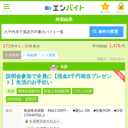
0
メニュー
気になる！
ログイン
検索結果
条件の変更
八千代市で英語力不要のバイト一覧
171
1,476
件中
1
～
50
件表示
平均時給:
円
新着順
時給順
人気順
掲載日：2026.08.07
未読
NEW
説明会参加で全員に【現金2千円相当プレゼン
ト】生活のお手伝い
派遣
職種未経験OK
社会人未経験OK
ブランクOK
WEB登録・面接OK
無資格未経験：時給1330円～ ■週払いOK ■扶養内OK ■日収
給与
1万640円以上
交通費別途支給あり