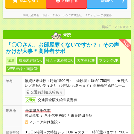
気になる！
応募する
詳細へ
掲載元企業名
日研トータルソーシング株式会社 メディカルケア事業部
掲載日：2026.08.07
未読
NEW
「〇〇さん、お部屋寒くないですか？」その声
かけが大事＊高齢者サポ
派遣
職種未経験OK
社会人未経験OK
大学生歓迎
ブランクOK
WEB登録・面接OK
無資格未経験：時給1500円～ 経験者：時給1750円～ ★日払
給与
い／週払い制度あり（月払いも選べます）※稼働開始時は手続き
完了次第のお支払いとなります。
交通費別途支給あり
交通費全額支給※規定有
交通費
千葉県八千代市
勤務地
勝田台駅
/
八千代中央駅
/
東葉勝田台駅
＜シニア向け施設＞
★1日6時間～の時短シフトOK ★スタート時間選べます！ 7:00～
勤務時間