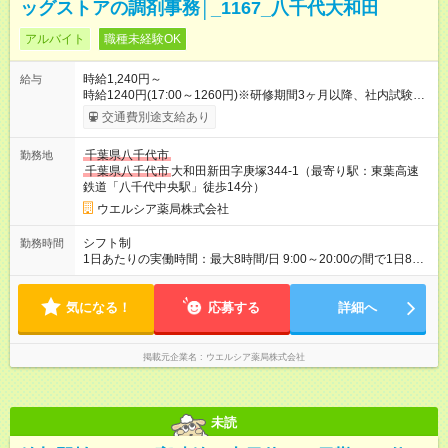
ッグストアの調剤事務│_1167_八千代大和田
アルバイト
職種未経験OK
時給1,240円～
給与
時給1240円(17:00～1260円)※研修期間3ヶ月以降、社内試験に
よる更新判定あり 社内試験合格後、時給＋50～100円の昇給あ
交通費別途支給あり
り （大学生は＋20円） 試用期間あり：入社日から3ヶ月間／本
採用と待遇は変わりません。 【試用期間】試用期間あり 試用期
千葉県八千代市
勤務地
間の長さ：3ヶ月 雇用形態、給与は本採用時と同じです。
千葉県八千代市
大和田新田字庚塚344-1（最寄り駅：東葉高速
鉄道「八千代中央駅」徒歩14分）
ウエルシア薬局株式会社
シフト制
勤務時間
1日あたりの実働時間：最大8時間/日 9:00～20:00の間で1日8時
間の勤務 ☆週3～5日の勤務 ※勤務曜日応相談 ☆未経験・無資格
可
気になる！
応募する
詳細へ
掲載元企業名
ウエルシア薬局株式会社
未読