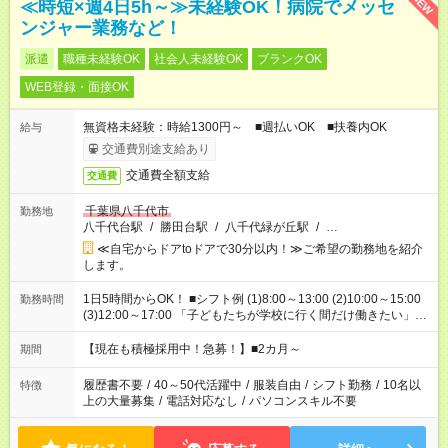
NEW
≪時短×週4日5h～≫未経験OK！病院でメッセ
ンジャー業務など！
派遣
職種未経験OK
社会人未経験OK
ブランクOK
WEB登録・面接OK
無資格未経験：時給1300円～ ■週払いOK ■扶養内OK
給与
交通費別途支給あり
交通費全額支給
交通費
千葉県八千代市
勤務地
八千代台駅
/
勝田台駅
/
八千代緑が丘駅
/
…
≪自宅からドアtoドアで30分以内！≫ご希望の勤務地を紹介
します。
1日5時間からOK！ ■シフト例 (1)8:00～13:00 (2)10:00～15:00
勤務時間
(3)12:00～17:00 「子どもたちが学校に行く間だけ働きたい」
「余裕を持って夕飯の準備がしたい」 「午前中は働いて、午後
はプライベートの時間にしたい」 など、ご希望を教えてくださ
【現在も積極採用中！急募！】■2カ月～
期間
いね。 ※Wワーク希望の方へ 今ご覧のお仕事で希望する勤務時
間と、もう1つのお仕事の勤務時間。 合計で週40時間を超える
履歴書不要
/
40～50代活躍中
/
服装自由
/
シフト勤務
/
10名以
特徴
場合は応募できません。
上の大量募集
/
電話対応なし
/
パソコンスキル不要