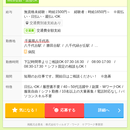
WEB登録・面接OK
無資格未経験：時給1500円～ 経験者：時給1650円～ ※前払
給与
い・日払い・週払いOK
交通費別途支給あり
交通費全額支給
交通費
千葉県八千代市
勤務地
八千代台駅
/
勝田台駅
/
八千代緑が丘駅
/
…
病院
下記時間帯よりご相談OK 07:30-16:30 / 08:00-17:00 /
勤務時間
08:30-17:30 ＊シフト固定の相談もOK！
短期のお仕事です。開始日はご相談ください！ ※急募
期間
日払いOK
/
履歴書不要
/
40～50代活躍中
/
副業・WワークOK
/
特徴
服装自由
/
シフト勤務
/
10名以上の大量募集
/
電話対応なし
/
パ
ソコンスキル不要
気になる！
応募する
詳細へ
掲載元企業名
株式会社ウィルオブ・ワーク ケアワーク事業部