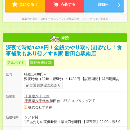
気になる！
応募する
詳細へ
掲載元企業名
日研トータルソーシング株式会社 メディカルケア事業部
未読
深夜で時給1438円！金銭のやり取りほぼなし！食
事補助もあり◎／すき家 勝田台駅南店
アルバイト
職種未経験OK
時給1,438円～
給与
深夜時給（22時～翌5時）：1438円 【試用期間】試用期間あり
試用期間の長さ：1ヶ月 雇用形態、給与は本採用時と同じです。
交通費別途支給あり
試用期間の実態は30日（※条件変更なし）ですが、切り上げで
一ヶ月とさせていただきます。 研修制度あり：15時間(研修中も
千葉県八千代市
勤務地
同時給）
千葉県八千代市
勝田台1-37-8 スプリング21F
株式会社すき家
シフト制
勤務時間
1日あたりの実働時間：最大7時間/日 【深夜帯】22:00～翌5:00
週2日～・1日2h～OK◎ ※22:00から翌5:00までは18歳以上の方