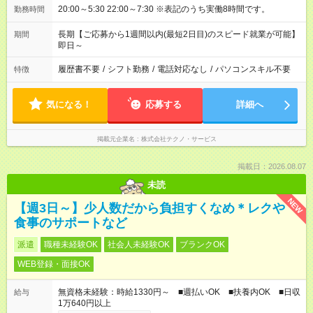
20:00～5:30 22:00～7:30 ※表記のうち実働8時間です。
勤務時間
長期【ご応募から1週間以内(最短2日目)のスピード就業が可能】
期間
即日～
履歴書不要
/
シフト勤務
/
電話対応なし
/
パソコンスキル不要
特徴
気になる！
応募する
詳細へ
掲載元企業名
株式会社テクノ・サービス
掲載日：2026.08.07
未読
NEW
【週3日～】少人数だから負担すくなめ＊レクや
食事のサポートなど
派遣
職種未経験OK
社会人未経験OK
ブランクOK
WEB登録・面接OK
無資格未経験：時給1330円～ ■週払いOK ■扶養内OK ■日収
給与
1万640円以上