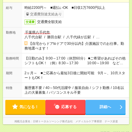
時給2200円～ ■週払いOK ■日収1万7600円以上
給与
交通費別途支給あり
交通費全額支給
交通費
千葉県八千代市
勤務地
八千代台駅
/
勝田台駅
/
八千代緑が丘駅
/
…
【自宅からドアtoドアで30分以内】介護施設でのお仕事。勤
務地選べます！
【日勤のみ】9:00～17:00（休憩60分） ■ご希望があればその他
勤務時間
シフトもOK！ （例）8:30～17:30 10:00～19:00 など
「家族とお休みを合わせたい」 「できれば残業はしたくない」
など、あなたのご希望に沿ったお仕事をご紹介します！ ※Wワ
2ヶ月～ ■ご応募から最短3日後に開始可能 9月～、10月スタ
期間
ーク希望の方へ 今ご覧のお仕事で希望する勤務時間と、もう1つ
ートもOK！
のお仕事の勤務時間。 合計で週40時間を超える場合は応募でき
ません
履歴書不要
/
40～50代活躍中
/
服装自由
/
シフト勤務
/
10名以
特徴
上の大量募集
/
パソコンスキル不要
気になる！
応募する
詳細へ
掲載元企業名
日研トータルソーシング株式会社 メディカルケア事業部 ナース派遣