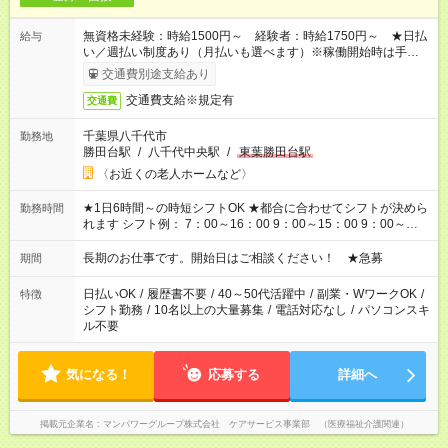
無資格未経験：時給1500円～ 経験者：時給1750円～ ★日払
給与
い／週払い制度あり（月払いも選べます）※稼働開始時は手続き
完了次第のお支払いとなります。
交通費別途支給あり
交通費支給※規定有
交通費
千葉県八千代市
勤務地
勝田台駅
/
八千代中央駅
/
東葉勝田台駅
〈お近くの老人ホームなど〉
★1日6時間～の時短シフトOK ★都合に合わせてシフトが決めら
勤務時間
れます シフト例： 7：00～16：00 9：00～15：00 9：00～
18：00 11：00～20：00 など ※Wワークの場合、他のお仕事と
合わせ週40時間超の就業はご案内できません ※法令に基づき、
長期のお仕事です。開始日はご相談ください！ ★急募
期間
週20時間以上勤務は社会保険への加入対象となります ※労働者
派遣法（日雇い派遣の原則禁止）により、短時間・短期間の就
日払いOK
/
履歴書不要
/
40～50代活躍中
/
副業・WワークOK
/
特徴
業はご案内が難しい場合があります
シフト勤務
/
10名以上の大量募集
/
電話対応なし
/
パソコンスキ
ル不要
気になる！
応募する
詳細へ
掲載元企業名
マンパワーグループ株式会社 ケアサービス事業部 （医療福祉介護関連）