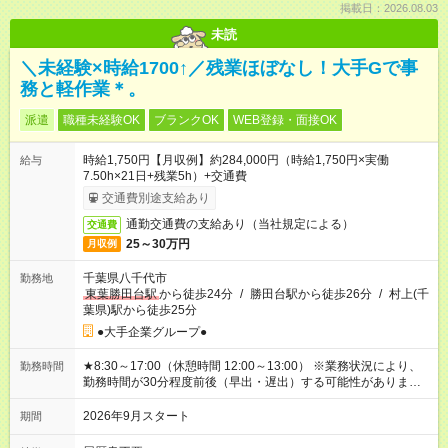
掲載日：2026.08.03
未読
＼未経験×時給1700↑／残業ほぼなし！大手Gで事
務と軽作業＊。
派遣
職種未経験OK
ブランクOK
WEB登録・面接OK
時給1,750円【月収例】約284,000円（時給1,750円×実働
給与
7.50h×21日+残業5h）+交通費
交通費別途支給あり
通勤交通費の支給あり（当社規定による）
交通費
25～30万円
月収例
千葉県八千代市
勤務地
東葉勝田台駅
から徒歩24分
/
勝田台駅から徒歩26分
/
村上(千
葉県)駅から徒歩25分
●大手企業グループ●
★8:30～17:00（休憩時間 12:00～13:00） ※業務状況により、
勤務時間
勤務時間が30分程度前後（早出・遅出）する可能性がありま
す。
2026年9月スタート
期間