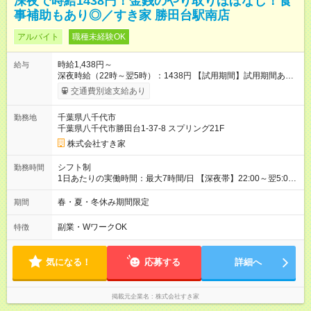
深夜で時給1438円！金銭のやり取りほぼなし！食
事補助もあり◎／すき家 勝田台駅南店
アルバイト
職種未経験OK
時給1,438円～
給与
深夜時給（22時～翌5時）：1438円 【試用期間】試用期間あり
試用期間の長さ：1ヶ月 雇用形態、給与は本採用時と同じです。
交通費別途支給あり
試用期間の実態は30日（※条件変更なし）ですが、切り上げで
一ヶ月とさせていただきます。 研修制度あり：15時間(研修中も
千葉県八千代市
勤務地
同時給）
千葉県八千代市勝田台1-37-8 スプリング21F
株式会社すき家
シフト制
勤務時間
1日あたりの実働時間：最大7時間/日 【深夜帯】22:00～翌5:00
週2日～・1日2h～OK◎ ※22:00から翌5:00までは18歳以上の方
のみ勤務可能です（18歳未満の深夜業務禁止のため） ★深夜で
春・夏・冬休み期間限定
期間
も安心して働けます★ すき家では、ワンオペを禁止していま
す。 必ず、2名以上での勤務を行いますので、安心して働けま
副業・WワークOK
特徴
す。
気になる！
応募する
詳細へ
掲載元企業名
株式会社すき家