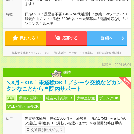
業はご案内が難しい場合があります
ます！
日払いOK
/
履歴書不要
/
40～50代活躍中
/
副業・WワークOK
/
特徴
服装自由
/
シフト勤務
/
10名以上の大量募集
/
電話対応なし
/
パ
ソコンスキル不要
気になる！
応募する
詳細へ
掲載元企業名
マンパワーグループ株式会社 ケアサービス事業部 （医療福祉介護関連）
掲載日：2026.08.06
未読
NEW
＼8月～OK！未経験OK！／シーツ交換などカン
タンなことから＊院内サポート
派遣
職種未経験OK
社会人未経験OK
大学生歓迎
ブランクOK
WEB登録・面接OK
無資格未経験：時給1500円～ 経験者：時給1750円～★日払い
給与
／週払い制度あり（月払いも選べます）※稼働開始時は手続き完
了次第のお支払いとなります。
交通費別途支給あり