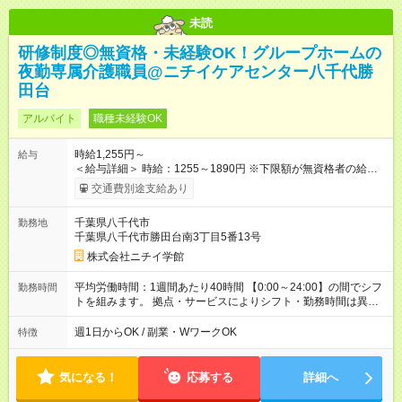
未読
研修制度◎無資格・未経験OK！グループホームの
夜勤専属介護職員@ニチイケアセンター八千代勝
田台
アルバイト
職種未経験OK
時給1,255円～
給与
＜給与詳細＞ 時給：1255～1890円 ※下限額が無資格者の給与
です。 【試用期間】試用期間あり 試用期間の長さ：3ヶ月 雇用
交通費別途支給あり
形態、給与は本採用時と同じです。
千葉県八千代市
勤務地
千葉県八千代市勝田台南3丁目5番13号
株式会社ニチイ学館
平均労働時間：1週間あたり40時間 【0:00～24:00】の間でシフ
勤務時間
トを組みます。 拠点・サービスによりシフト・勤務時間は異な
ります。 ＜シフト例＞ 早番：7:30～16:30 日勤：9:00～18:00
遅番：10:30～19:30 夜勤：16:30～翌9:30 ※上記は一例です。
週1日からOK / 副業・WワークOK
特徴
※勤務日数や時間帯はご相談ください。 平均労働時間：1週間あ
たり40時間 【0:00～24:00】の間でシフトを組みます。 拠点・
サービスによりシフト・勤務時間は異なります。 ＜シフト例＞
気になる！
応募する
詳細へ
早番：7:30～16:30 日勤：9:00～18:00 遅番：10:30～19:30 夜