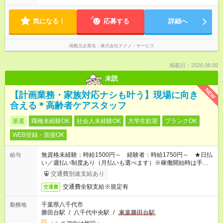
気になる！
応募する
詳細へ
掲載元企業名
株式会社テクノ・サービス
掲載日：2026.08.05
未読
NEW
【計画業務・家族対応ナシも叶う】現場に向き
合える＊高齢者ケアスタッフ
派遣
職種未経験OK
社会人未経験OK
大学生歓迎
ブランクOK
WEB登録・面接OK
無資格未経験：時給1500円～ 経験者：時給1750円～ ★日払
給与
い／週払い制度あり（月払いも選べます）※稼働開始時は手続き
完了次第のお支払いとなります。
交通費別途支給あり
交通費全額支給※規定有
交通費
千葉県八千代市
勤務地
勝田台駅
/
八千代中央駅
/
東葉勝田台駅