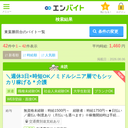
0
メニュー
気になる！
ログイン
検索結果
条件の変更
東葉勝田台のバイト一覧
42
1,460
件中
1
～
42
件表示
平均時給:
円
新着順
時給順
人気順
掲載日：2026.08.06
未読
NEW
＼週休3日×時短OK／ミドルシニア層でもシッ
カリ稼げる＊介護
派遣
職種未経験OK
社会人未経験OK
大学生歓迎
ブランクOK
WEB登録・面接OK
無資格未経験：時給1500円～ 経験者：時給1750円～★日払い
給与
／週払い制度あり（月払いも選べます）※稼働開始時は手続き完
了次第のお支払いとなります。
交通費別途支給あり