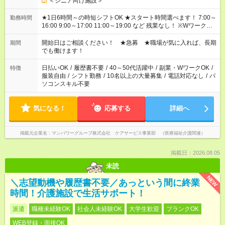
＜シニア向け施設＞
★1日6時間～の時短シフトOK ★スタート時間選べます！ 7:00～
勤務時間
16:00 9:00～17:00 11:00～19:00 など 残業なし！ ※Wワークの
場合、他のお仕事と合わせ週40時間超の就業はご案内できませ
ん ※法令に基づき、週20時間以上勤務は社会保険への加入対象
開始日はご相談ください！ ★急募 ★職場が気に入れば、長期
期間
となります ※労働者派遣法（日雇い派遣の原則禁止）により、
でも働けます！
短時間・短期間の就業はご案内が難しい場合があります
日払いOK
/
履歴書不要
/
40～50代活躍中
/
副業・WワークOK
/
特徴
服装自由
/
シフト勤務
/
10名以上の大量募集
/
電話対応なし
/
パ
ソコンスキル不要
気になる！
応募する
詳細へ
掲載元企業名
マンパワーグループ株式会社 ケアサービス事業部 （医療福祉介護関連）
掲載日：2026.08.05
未読
NEW
＼志望動機や履歴書不要／あっという間に終業
時間！介護施設で生活サポート！
派遣
職種未経験OK
社会人未経験OK
大学生歓迎
ブランクOK
WEB登録・面接OK