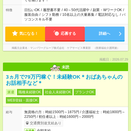
でも働けます！
短時間・短期間の就業はご案内が難しい場合があります
日払いOK
/
履歴書不要
/
40～50代活躍中
/
副業・WワークOK
/
特徴
服装自由
/
シフト勤務
/
10名以上の大量募集
/
電話対応なし
/
パ
ソコンスキル不要
気になる！
応募する
詳細へ
掲載元企業名
マンパワーグループ株式会社 ケアサービス事業部 （医療福祉介護関連）
掲載日：2026.07.29
未読
3ヵ月で79万円稼ぐ！未経験OK＊おばあちゃんの
お話相手など＊
派遣
職種未経験OK
社会人未経験OK
ブランクOK
WEB登録・面接OK
無資格の方：時給1500円～1875円 / 介護福祉士：時給1800円～
給与
2250円 / 初任者以上：時給1600円～2000円
交通費別途支給あり
全額支給
交通費