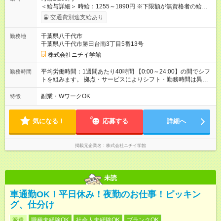
＜給与詳細＞ 時給：1255～1890円 ※下限額が無資格者の給与
です。 【試用期間】試用期間あり 試用期間の長さ：3ヶ月 雇用
交通費別途支給あり
形態、給与は本採用時と同じです。
千葉県八千代市
勤務地
千葉県八千代市勝田台南3丁目5番13号
株式会社ニチイ学館
平均労働時間：1週間あたり40時間 【0:00～24:00】の間でシフ
勤務時間
トを組みます。 拠点・サービスによりシフト・勤務時間は異な
ります。 ＜シフト例＞ 早番：7:30～16:30 日勤：9:00～18:00
遅番：10:30～19:30 夜勤：16:30～翌9:30 ※上記は一例です。
副業・WワークOK
特徴
※勤務日数や時間帯はご相談ください。 平均労働時間：1週間あ
たり40時間 【0:00～24:00】の間でシフトを組みます。 拠点・
サービスによりシフト・勤務時間は異なります。 ＜シフト例＞
気になる！
応募する
詳細へ
早番：7:30～16:30 日勤：9:00～18:00 遅番：10:30～19:30 夜
勤：16:30～翌9:30 ※上記は一例です。 ※勤務日数や時間帯はご
相談ください。
掲載元企業名
株式会社ニチイ学館
未読
車通勤OK！平日休み！夜勤のお仕事！ピッキン
グ、仕分け
派遣
職種未経験OK
社会人未経験OK
ブランクOK