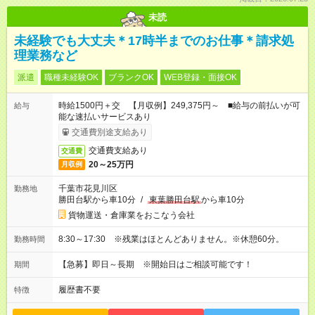
未読
未経験でも大丈夫＊17時半までのお仕事＊請求処
理業務など
派遣
職種未経験OK
ブランクOK
WEB登録・面接OK
時給1500円＋交 【月収例】249,375円～ ■給与の前払いが可
給与
能な速払いサービスあり
交通費別途支給あり
交通費支給あり
交通費
20～25万円
月収例
千葉市花見川区
勤務地
勝田台駅から車10分
/
東葉勝田台駅
から車10分
貨物運送・倉庫業をおこなう会社
8:30～17:30 ※残業はほとんどありません。※休憩60分。
勤務時間
【急募】即日～長期 ※開始日はご相談可能です！
期間
履歴書不要
特徴