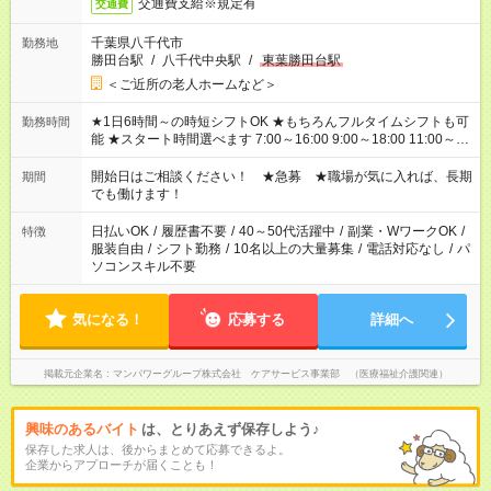
交通費支給※規定有
交通費
千葉県八千代市
勤務地
勝田台駅
/
八千代中央駅
/
東葉勝田台駅
＜ご近所の老人ホームなど＞
★1日6時間～の時短シフトOK ★もちろんフルタイムシフトも可
勤務時間
能 ★スタート時間選べます 7:00～16:00 9:00～18:00 11:00～
20:00 など 残業なし！ ※Wワークの場合、他のお仕事と合わせ
週40時間超の就業はご案内できません ※法令に基づき、週20時
開始日はご相談ください！ ★急募 ★職場が気に入れば、長期
期間
間以上勤務は社会保険への加入対象となります ※労働者派遣法
でも働けます！
（日雇い派遣の原則禁止）により、短時間・短期間の就業はご
案内が難しい場合があります
日払いOK
/
履歴書不要
/
40～50代活躍中
/
副業・WワークOK
/
特徴
服装自由
/
シフト勤務
/
10名以上の大量募集
/
電話対応なし
/
パ
ソコンスキル不要
気になる！
応募する
詳細へ
掲載元企業名
マンパワーグループ株式会社 ケアサービス事業部 （医療福祉介護関連）
興味のあるバイト
は、とりあえず保存しよう♪
保存した求人は、後からまとめて応募できるよ。
企業からアプローチが届くことも！