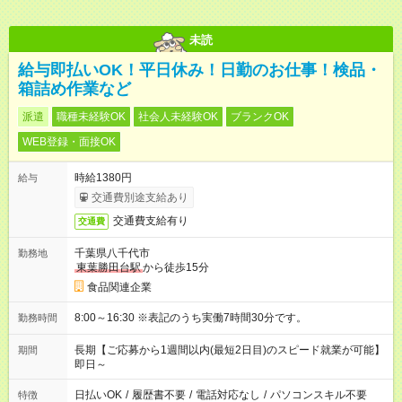
未読
給与即払いOK！平日休み！日勤のお仕事！検品・
箱詰め作業など
派遣
職種未経験OK
社会人未経験OK
ブランクOK
WEB登録・面接OK
時給1380円
給与
交通費別途支給あり
交通費支給有り
交通費
千葉県八千代市
勤務地
東葉勝田台駅
から徒歩15分
食品関連企業
8:00～16:30 ※表記のうち実働7時間30分です。
勤務時間
長期【ご応募から1週間以内(最短2日目)のスピード就業が可能】
期間
即日～
日払いOK
/
履歴書不要
/
電話対応なし
/
パソコンスキル不要
特徴