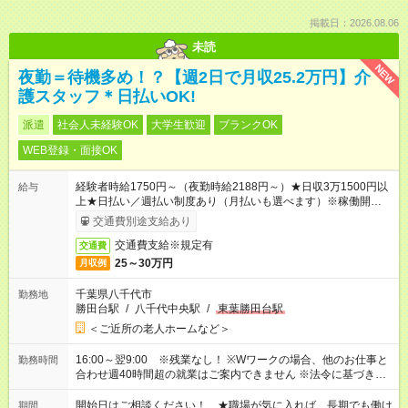
掲載日：2026.08.06
未読
NEW
夜勤＝待機多め！？【週2日で月収25.2万円】介
護スタッフ＊日払いOK!
派遣
社会人未経験OK
大学生歓迎
ブランクOK
WEB登録・面接OK
経験者時給1750円～（夜勤時給2188円～）★日収3万1500円以
給与
上★日払い／週払い制度あり（月払いも選べます）※稼働開始時
は手続き完了次第のお支払いとなります。
交通費別途支給あり
交通費支給※規定有
交通費
25～30万円
月収例
千葉県八千代市
勤務地
勝田台駅
/
八千代中央駅
/
東葉勝田台駅
＜ご近所の老人ホームなど＞
16:00～翌9:00 ※残業なし！ ※Wワークの場合、他のお仕事と
勤務時間
合わせ週40時間超の就業はご案内できません ※法令に基づき、
週20時間以上勤務は社会保険への加入対象となります ※労働者
派遣法（日雇い派遣の原則禁止）により、短時間・短期間の就
開始日はご相談ください！ ★職場が気に入れば、長期でも働け
期間