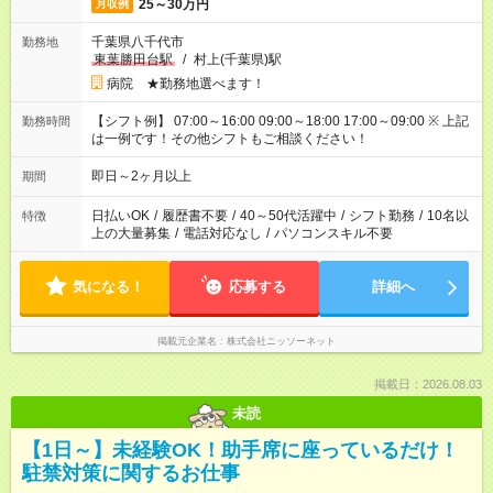
25～30万円
月収例
千葉県八千代市
勤務地
東葉勝田台駅
/
村上(千葉県)駅
病院 ★勤務地選べます！
【シフト例】 07:00～16:00 09:00～18:00 17:00～09:00 ※ 上記
勤務時間
は一例です！その他シフトもご相談ください！
即日～2ヶ月以上
期間
日払いOK
/
履歴書不要
/
40～50代活躍中
/
シフト勤務
/
10名以
特徴
上の大量募集
/
電話対応なし
/
パソコンスキル不要
気になる！
応募する
詳細へ
掲載元企業名
株式会社ニッソーネット
掲載日：2026.08.03
未読
【1日～】未経験OK！助手席に座っているだけ！
駐禁対策に関するお仕事