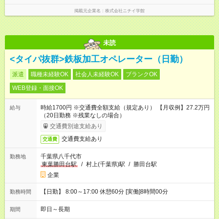
勤：16:30～翌9:30 ※上記は一例です。 ※勤務日数や時間帯はご
相談ください。
掲載元企業名
株式会社ニチイ学館
未読
<タイパ抜群>鉄板加工オペレーター（日勤）
派遣
職種未経験OK
社会人未経験OK
ブランクOK
WEB登録・面接OK
時給1700円 ※交通費全額支給（規定あり） 【月収例】27.2万円
給与
（20日勤務 ※残業なしの場合）
交通費別途支給あり
交通費支給あり
交通費
千葉県八千代市
勤務地
東葉勝田台駅
/
村上(千葉県)駅
/
勝田台駅
企業
【日勤】 8:00～17:00 休憩60分 [実働]8時間00分
勤務時間
即日～長期
期間