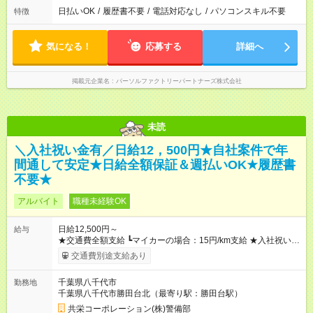
日払いOK
/
履歴書不要
/
電話対応なし
/
パソコンスキル不要
特徴
気になる！
応募する
詳細へ
掲載元企業名
パーソルファクトリーパートナーズ株式会社
未読
＼入社祝い金有／日給12，500円★自社案件で年
間通して安定★日給全額保証＆週払いOK★履歴書
不要★
アルバイト
職種未経験OK
日給12,500円～
給与
★交通費全額支給 ┗マイカーの場合：15円/km支給 ★入社祝い金
「5万円」あり ★残業手当 ┗残業代は別途全額支給いたします ---
交通費別途支給あり
-- 【法定研修※規定あり】 ・勤務期間：4日間 ・勤務時間：実働
5時間／休憩2時間 ・研修手当：合計3万3600円／28時間 ※時給
千葉県八千代市
勤務地
1200円×7ｈ×4日間 （休憩2時間分も給与が発生します♪） 【試
千葉県八千代市勝田台北（最寄り駅：勝田台駅）
用期間】試用期間あり 試用期間の長さ：3ヶ月 雇用形態、給与
は本採用時と同じです。
共栄コーポレーション(株)警備部