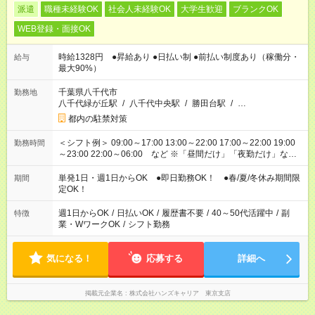
派遣
職種未経験OK
社会人未経験OK
大学生歓迎
ブランクOK
WEB登録・面接OK
時給1328円 ●昇給あり ●日払い制 ●前払い制度あり（稼働分・
給与
最大90%）
千葉県八千代市
勤務地
八千代緑が丘駅
/
八千代中央駅
/
勝田台駅
/
…
都内の駐禁対策
＜シフト例＞ 09:00～17:00 13:00～22:00 17:00～22:00 19:00
勤務時間
～23:00 22:00～06:00 など ※「昼間だけ」「夜勤だけ」など
の希望OK
単発1日・週1日からOK ●即日勤務OK！ ●春/夏/冬休み期間限
期間
定OK！
週1日からOK
/
日払いOK
/
履歴書不要
/
40～50代活躍中
/
副
特徴
業・WワークOK
/
シフト勤務
気になる！
応募する
詳細へ
掲載元企業名
株式会社ハンズキャリア 東京支店