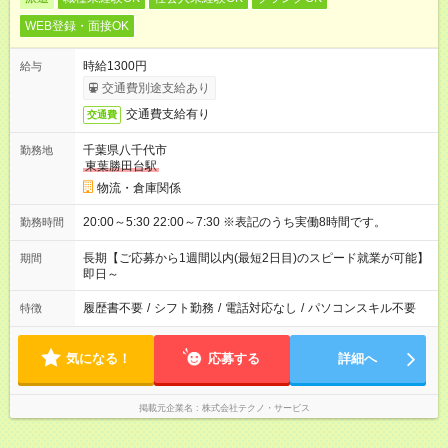
WEB登録・面接OK
時給1300円
給与
交通費別途支給あり
交通費支給有り
交通費
千葉県八千代市
勤務地
東葉勝田台駅
物流・倉庫関係
20:00～5:30 22:00～7:30 ※表記のうち実働8時間です。
勤務時間
長期【ご応募から1週間以内(最短2日目)のスピード就業が可能】
期間
即日～
履歴書不要
/
シフト勤務
/
電話対応なし
/
パソコンスキル不要
特徴
気になる！
応募する
詳細へ
掲載元企業名
株式会社テクノ・サービス