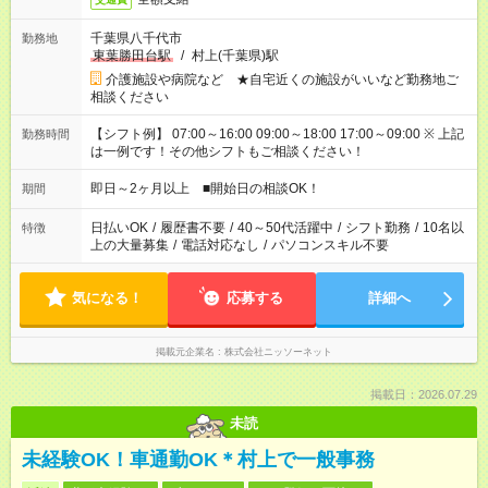
千葉県八千代市
勤務地
東葉勝田台駅
/
村上(千葉県)駅
介護施設や病院など ★自宅近くの施設がいいなど勤務地ご
相談ください
【シフト例】 07:00～16:00 09:00～18:00 17:00～09:00 ※ 上記
勤務時間
は一例です！その他シフトもご相談ください！
即日～2ヶ月以上 ■開始日の相談OK！
期間
日払いOK
/
履歴書不要
/
40～50代活躍中
/
シフト勤務
/
10名以
特徴
上の大量募集
/
電話対応なし
/
パソコンスキル不要
気になる！
応募する
詳細へ
掲載元企業名
株式会社ニッソーネット
掲載日：2026.07.29
未読
未経験OK！車通勤OK＊村上で一般事務