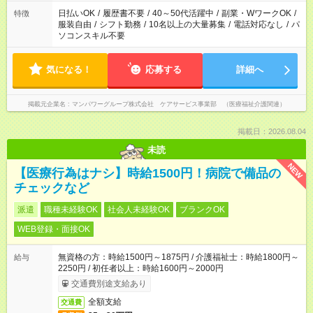
日払いOK
/
履歴書不要
/
40～50代活躍中
/
副業・WワークOK
/
特徴
服装自由
/
シフト勤務
/
10名以上の大量募集
/
電話対応なし
/
パ
ソコンスキル不要
気になる！
応募する
詳細へ
掲載元企業名
マンパワーグループ株式会社 ケアサービス事業部 （医療福祉介護関連）
掲載日：2026.08.04
未読
NEW
【医療行為はナシ】時給1500円！病院で備品の
チェックなど
派遣
職種未経験OK
社会人未経験OK
ブランクOK
WEB登録・面接OK
無資格の方：時給1500円～1875円 / 介護福祉士：時給1800円～
給与
2250円 / 初任者以上：時給1600円～2000円
交通費別途支給あり
全額支給
交通費