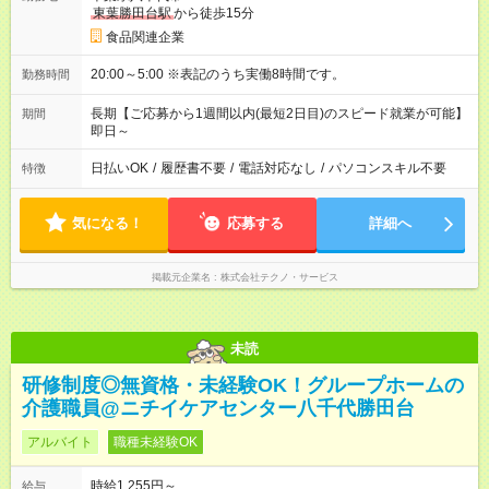
東葉勝田台駅
から徒歩15分
食品関連企業
20:00～5:00 ※表記のうち実働8時間です。
勤務時間
長期【ご応募から1週間以内(最短2日目)のスピード就業が可能】
期間
即日～
日払いOK
/
履歴書不要
/
電話対応なし
/
パソコンスキル不要
特徴
気になる！
応募する
詳細へ
掲載元企業名
株式会社テクノ・サービス
未読
研修制度◎無資格・未経験OK！グループホームの
介護職員@ニチイケアセンター八千代勝田台
アルバイト
職種未経験OK
時給1,255円～
給与