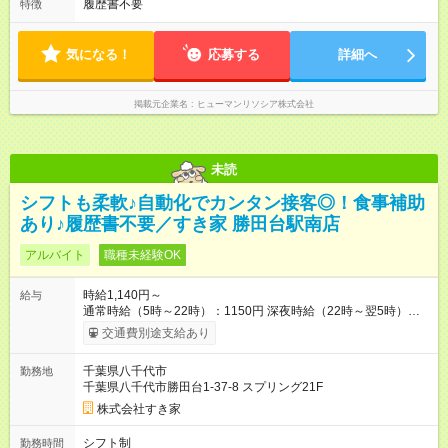
履歴書不要
特徴
気になる！
応募する
詳細へ
掲載元企業名
ヒューマンリソシア株式会社
未読
シフトも柔軟♪自動化でカンタン接客◎！食事補助
あり♪履歴書不要／すき家 勝田台駅南店
アルバイト
職種未経験OK
時給1,140円～
給与
通常時給（5時～22時）：1150円 深夜時給（22時～翌5時）：
1438円 高校生時給：1140円 【特別手当】早朝手当（5：00-9：
交通費別途支給あり
00）時給+150円 【試用期間】試用期間あり 試用期間の長さ：1
ヶ月 雇用形態、給与は本採用時と同じです。 試用期間の実態は
千葉県八千代市
勤務地
30日（※条件変更なし）ですが、切り上げで一ヶ月とさせてい
千葉県八千代市勝田台1-37-8 スプリング21F
ただきます。 研修制度あり：15時間(研修中も同時給）
株式会社すき家
シフト制
勤務時間