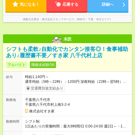
気になる！
応募する
詳細へ
掲載元企業名
株式会社スタッフサービス（神奈川・千葉・埼玉エリア）
未読
シフトも柔軟♪自動化でカンタン接客◎！食事補助
あり♪履歴書不要／すき家 八千代村上店
アルバイト
職種未経験OK
時給1,140円～
給与
通常時給（5時～22時）：1200円 深夜時給（22時～翌5時）：
1500円 高校生時給：1140円 【特別手当】早朝手当（5：00-9：
交通費別途支給あり
00）時給+150円 【休日手当】時給＋50円 【試用期間】試用期
間あり 試用期間の長さ：1ヶ月 雇用形態、給与は本採用時と同
千葉県八千代市
勤務地
じです。 試用期間の実態は30日（※条件変更なし）ですが、切
千葉県八千代市村上南3-2-4
り上げで一ヶ月とさせていただきます。 研修制度あり：15時間
(研修中も同時給）
株式会社すき家
シフト制
勤務時間
1日あたりの実働時間：最大8時間/日 0:00-24:00 週2日～・1日
2h～OK ＜シフト例＞ 〇朝帯 5:00-9:00 〇昼帯 9:00-14:00 〇午