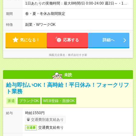
1日あたりの実働時間：最大8時間/日 0:00-24:00 週2日～・1日
2h～OK ＜シフト例＞ 〇朝帯 5:00-9:00 〇昼帯 9:00-14:00 〇午
後帯 14:00-18:00 〇夜帯 18:00-22:00 〇深夜帯 22:00-翌5:00 基
春・夏・冬休み期間限定
期間
本は固定シフトですが家庭の都合などイレギュラーには対応し
ます♪
副業・WワークOK
特徴
気になる！
応募する
詳細へ
掲載元企業名
株式会社すき家
未読
給与即払いOK！高時給！平日休み！フォークリフ
ト業務
派遣
ブランクOK
WEB登録・面接OK
時給1550円
給与
交通費別途支給あり
交通費支給有り
交通費