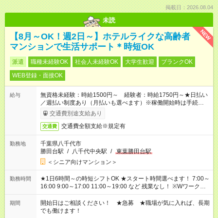
掲載日：2026.08.04
未読
NEW
【8月～OK！週2日～】ホテルライクな高齢者
マンションで生活サポート＊時短OK
派遣
職種未経験OK
社会人未経験OK
大学生歓迎
ブランクOK
WEB登録・面接OK
無資格未経験：時給1500円～ 経験者：時給1750円～★日払い
給与
／週払い制度あり（月払いも選べます）※稼働開始時は手続き完
了次第のお支払いとなります。
交通費別途支給あり
交通費全額支給※規定有
交通費
千葉県八千代市
勤務地
勝田台駅
/
八千代中央駅
/
東葉勝田台駅
＜シニア向けマンション＞
★1日6時間～の時短シフトOK ★スタート時間選べます！ 7:00～
勤務時間
16:00 9:00～17:00 11:00～19:00 など 残業なし！ ※Wワークの
場合、他のお仕事と合わせ週40時間超の就業はご案内できませ
ん ※法令に基づき、週20時間以上勤務は社会保険への加入対象
開始日はご相談ください！ ★急募 ★職場が気に入れば、長期
期間
となります ※労働者派遣法（日雇い派遣の原則禁止）により、
でも働けます！
短時間・短期間の就業はご案内が難しい場合があります