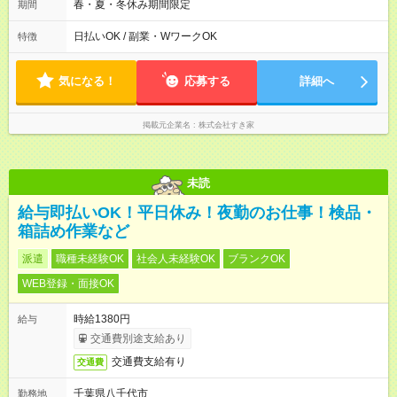
後帯 14:00-18:00 〇夜帯 18:00-22:00 〇深夜帯 22:00-翌5:00 基
春・夏・冬休み期間限定
期間
本は固定シフトですが家庭の都合などイレギュラーには対応し
ます♪
日払いOK / 副業・WワークOK
特徴
気になる！
応募する
詳細へ
掲載元企業名
株式会社すき家
未読
給与即払いOK！平日休み！夜勤のお仕事！検品・
箱詰め作業など
派遣
職種未経験OK
社会人未経験OK
ブランクOK
WEB登録・面接OK
時給1380円
給与
交通費別途支給あり
交通費支給有り
交通費
千葉県八千代市
勤務地