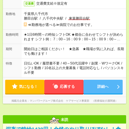
交通費支給※規定有
交通費
千葉県八千代市
勤務地
勝田台駅
/
八千代中央駅
/
東葉勝田台駅
≪勤務地が選べる≫病院でのお仕事です。
★1日6時間～の時短シフトOK ★都合に合わせてシフトが決めら
勤務時間
れます シフト例： 7：00～16：00 9：00～15：00 9：00～
18：00 11：00～20：00 など ※Wワークの場合、他のお仕事と
合わせ週40時間超の就業はご案内できません ※法令に基づき、
開始日はご相談ください！ ★急募 ★職場が気に入れば、長期
期間
週20時間以上勤務は社会保険への加入対象となります ※労働者
でも働けます！
派遣法（日雇い派遣の原則禁止）により、短時間・短期間の就
業はご案内が難しい場合があります
日払いOK
/
履歴書不要
/
40～50代活躍中
/
副業・WワークOK
/
特徴
シフト勤務
/
10名以上の大量募集
/
電話対応なし
/
パソコンスキ
ル不要
気になる！
応募する
詳細へ
掲載元企業名
マンパワーグループ株式会社 ケアサービス事業部 （医療福祉介護関連）
未読