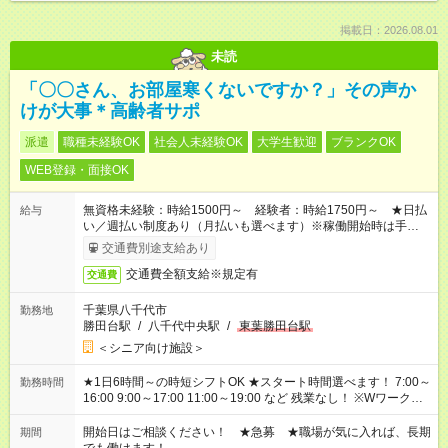
掲載日：2026.08.01
未読
「〇〇さん、お部屋寒くないですか？」その声か
けが大事＊高齢者サポ
派遣
職種未経験OK
社会人未経験OK
大学生歓迎
ブランクOK
WEB登録・面接OK
無資格未経験：時給1500円～ 経験者：時給1750円～ ★日払
給与
い／週払い制度あり（月払いも選べます）※稼働開始時は手続き
完了次第のお支払いとなります。
交通費別途支給あり
交通費全額支給※規定有
交通費
千葉県八千代市
勤務地
勝田台駅
/
八千代中央駅
/
東葉勝田台駅
＜シニア向け施設＞
★1日6時間～の時短シフトOK ★スタート時間選べます！ 7:00～
勤務時間
16:00 9:00～17:00 11:00～19:00 など 残業なし！ ※Wワークの
場合、他のお仕事と合わせ週40時間超の就業はご案内できませ
ん ※法令に基づき、週20時間以上勤務は社会保険への加入対象
開始日はご相談ください！ ★急募 ★職場が気に入れば、長期
期間
となります ※労働者派遣法（日雇い派遣の原則禁止）により、