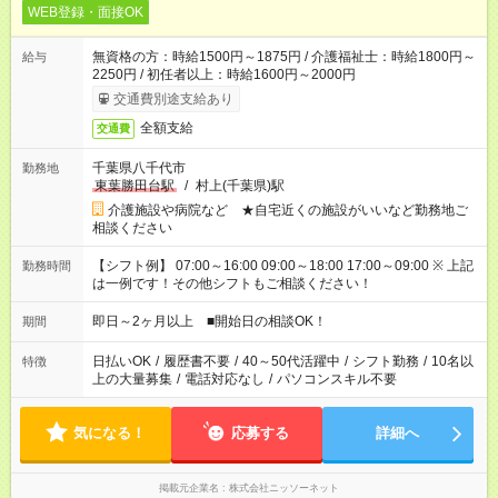
WEB登録・面接OK
無資格の方：時給1500円～1875円 / 介護福祉士：時給1800円～
給与
2250円 / 初任者以上：時給1600円～2000円
交通費別途支給あり
全額支給
交通費
千葉県八千代市
勤務地
東葉勝田台駅
/
村上(千葉県)駅
介護施設や病院など ★自宅近くの施設がいいなど勤務地ご
相談ください
【シフト例】 07:00～16:00 09:00～18:00 17:00～09:00 ※ 上記
勤務時間
は一例です！その他シフトもご相談ください！
即日～2ヶ月以上 ■開始日の相談OK！
期間
日払いOK
/
履歴書不要
/
40～50代活躍中
/
シフト勤務
/
10名以
特徴
上の大量募集
/
電話対応なし
/
パソコンスキル不要
気になる！
応募する
詳細へ
掲載元企業名
株式会社ニッソーネット