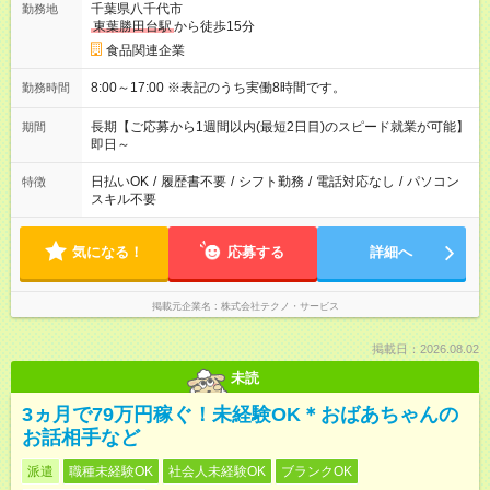
千葉県八千代市
勤務地
東葉勝田台駅
から徒歩15分
食品関連企業
8:00～17:00 ※表記のうち実働8時間です。
勤務時間
長期【ご応募から1週間以内(最短2日目)のスピード就業が可能】
期間
即日～
日払いOK
/
履歴書不要
/
シフト勤務
/
電話対応なし
/
パソコン
特徴
スキル不要
気になる！
応募する
詳細へ
掲載元企業名
株式会社テクノ・サービス
掲載日：2026.08.02
未読
3ヵ月で79万円稼ぐ！未経験OK＊おばあちゃんの
お話相手など
派遣
職種未経験OK
社会人未経験OK
ブランクOK