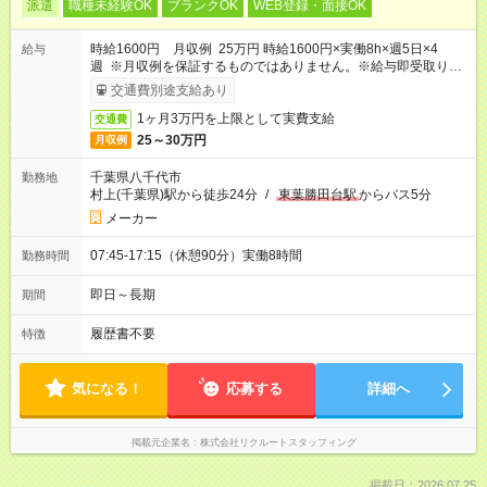
派遣
職種未経験OK
ブランクOK
WEB登録・面接OK
時給1600円 月収例 25万円 時給1600円×実働8h×週5日×4
給与
週 ※月収例を保証するものではありません。※給与即受取りサ
ービス利用可（利用条件有）
交通費別途支給あり
1ヶ月3万円を上限として実費支給
交通費
25～30万円
月収例
千葉県八千代市
勤務地
村上(千葉県)駅から徒歩24分
/
東葉勝田台駅
からバス5分
メーカー
07:45-17:15（休憩90分）実働8時間
勤務時間
即日～長期
期間
履歴書不要
特徴
気になる！
応募する
詳細へ
掲載元企業名
株式会社リクルートスタッフィング
掲載日：2026.07.25