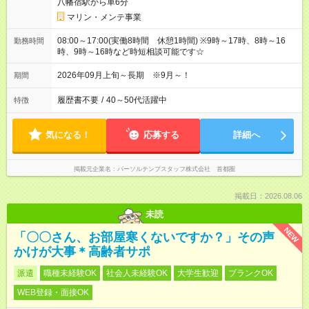
八幡宿駅から車6分
マリン・メンテ事業
08:00～17:00(実働8時間 休憩1時間) ※9時～17時、8時～16
勤務時間
時、9時～16時など時短相談可能です☆
2026年09月上旬～長期 ※9月～！
期間
履歴書不要
/
40～50代活躍中
特徴
気になる！
応募する
詳細へ
掲載元企業名
パーソルテンプスタッフ株式会社 首都圏
掲載日：2026.08.06
未読
NEW
「〇〇さん、お部屋寒くないですか？」その声
かけが大事＊高齢者サポ
派遣
職種未経験OK
社会人未経験OK
大学生歓迎
ブランクOK
WEB登録・面接OK