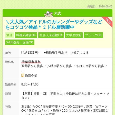
掲載日：2026.08.07
未読
NEW
＼大人気／アイドルのカレンダーやグッズなど
をコツコツ検品＊ミドル層活躍中
派遣
職種未経験OK
社会人未経験OK
大学生歓迎
ブランクOK
WEB登録・面接OK
時給1333円～ ■初勤務手当あり ※規定による
給与
千葉県市原市
勤務地
五井駅から徒歩
/
八幡宿駅から徒歩
/
ちはら台駅から徒歩
/
…
物流企業
8:30～17:00
勤務時間
【急募】即日～OK 期間自由！登録後は好きな日～スタートで
期間
きます！
週1日からOK
/
履歴書不要
/
40～50代活躍中
/
副業・Wワーク
特徴
OK
/
服装自由
/
シフト勤務
/
10名以上の大量募集
/
電話対応な
し
/
パソコンスキル不要