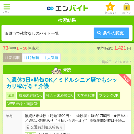
0
メニュー
気になる！
ログイン
検索結果
条件の変更
市原市で残業なしのバイト一覧
73
1,421
件中
1
～
50
件表示
平均時給:
円
新着順
時給順
人気順
掲載日：2026.08.07
未読
NEW
＼週休3日×時短OK／ミドルシニア層でもシッ
カリ稼げる＊介護
派遣
職種未経験OK
社会人未経験OK
大学生歓迎
ブランクOK
WEB登録・面接OK
無資格未経験：時給1500円～ 経験者：時給1750円～★日払い
給与
／週払い制度あり（月払いも選べます）※稼働開始時は手続き完
了次第のお支払いとなります。
交通費別途支給あり