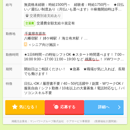
無資格未経験：時給1500円～ 経験者：時給1750円～ ★日払
給与
い／週払い制度あり（月払いも選べます）※稼働開始時は手続き
完了次第のお支払いとなります。
交通費別途支給あり
交通費全額支給※規定有
交通費
千葉県市原市
勤務地
八幡宿駅
/
姉ケ崎駅
/
海士有木駅
/
…
＜シニア向け施設＞
★1日6時間～の時短シフトOK ★スタート時間選べます！ 7:00～
勤務時間
16:00 9:00～17:00 11:00～19:00 など
残業なし
！ ※Wワークの
場合、他のお仕事と合わせ週40時間超の就業はご案内できませ
ん ※法令に基づき、週20時間以上勤務は社会保険への加入対象
開始日はご相談ください！ ★急募 ★職場が気に入れば、長期
期間
となります ※労働者派遣法（日雇い派遣の原則禁止）により、
でも働けます！
短時間・短期間の就業はご案内が難しい場合があります
日払いOK
/
履歴書不要
/
40～50代活躍中
/
副業・WワークOK
/
特徴
服装自由
/
シフト勤務
/
10名以上の大量募集
/
電話対応なし
/
パ
ソコンスキル不要
気になる！
応募する
詳細へ
掲載元企業名
マンパワーグループ株式会社 ケアサービス事業部 （医療福祉介護関連）