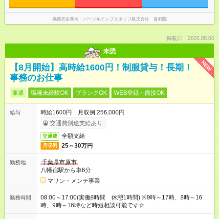
掲載元企業名
パーソルテンプスタッフ株式会社 首都圏
掲載日：2026.08.06
未読
NEW
【8月開始】高時給1600円！制服貸与！長期！
事務のお仕事
派遣
職種未経験OK
ブランクOK
WEB登録・面接OK
時給1600円 月収例 256,000円
給与
交通費別途支給あり
全額支給
交通費
25～30万円
月収例
千葉県市原市
勤務地
八幡宿駅から車6分
マリン・メンテ事業
08:00～17:00(実働8時間 休憩1時間) ※9時～17時、8時～16
勤務時間
時、9時～16時など時短相談可能です☆