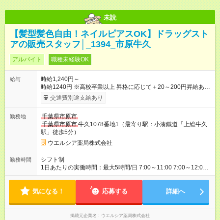
未読
【髪型髪色自由！ネイルピアスOK】ドラッグスト
アの販売スタッフ│_1394_市原牛久
アルバイト
職種未経験OK
時給1,240円～
給与
時給1240円 ※高校卒業以上 昇格に応じて＋20～200円昇給あり
（大学生は＋20円まで） ※高校生は対象外 試用期間あり：入社
交通費別途支給あり
日から3ヶ月間／本採用と待遇は変わりません。 【試用期間】試
用期間あり 試用期間の長さ：3ヶ月 雇用形態、給与は本採用時
千葉県市原市
勤務地
と同じです。
千葉県市原市
牛久1078番地1（最寄り駅：小湊鐵道「上総牛久
駅」徒歩5分）
ウエルシア薬局株式会社
シフト制
勤務時間
1日あたりの実働時間：最大5時間/日 7:00～11:00 7:00～12:00
8:00～12:00 ☆週3日の勤務
気になる！
応募する
詳細へ
掲載元企業名
ウエルシア薬局株式会社