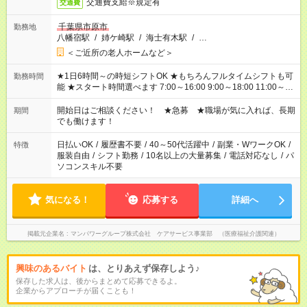
交通費支給※規定有
交通費
千葉県市原市
勤務地
八幡宿駅
/
姉ケ崎駅
/
海士有木駅
/
…
＜ご近所の老人ホームなど＞
★1日6時間～の時短シフトOK ★もちろんフルタイムシフトも可
勤務時間
能 ★スタート時間選べます 7:00～16:00 9:00～18:00 11:00～
20:00 など
残業なし
！ ※Wワークの場合、他のお仕事と合わせ
週40時間超の就業はご案内できません ※法令に基づき、週20時
開始日はご相談ください！ ★急募 ★職場が気に入れば、長期
期間
間以上勤務は社会保険への加入対象となります ※労働者派遣法
でも働けます！
（日雇い派遣の原則禁止）により、短時間・短期間の就業はご
案内が難しい場合があります
日払いOK
/
履歴書不要
/
40～50代活躍中
/
副業・WワークOK
/
特徴
服装自由
/
シフト勤務
/
10名以上の大量募集
/
電話対応なし
/
パ
ソコンスキル不要
気になる！
応募する
詳細へ
掲載元企業名
マンパワーグループ株式会社 ケアサービス事業部 （医療福祉介護関連）
興味のあるバイト
は、とりあえず保存しよう♪
保存した求人は、後からまとめて応募できるよ。
企業からアプローチが届くことも！