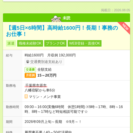
掲載日：2026.08.05
未読
NEW
【週5日×6時間】高時給1600円！長期！事務の
お仕事！
派遣
職種未経験OK
ブランクOK
WEB登録・面接OK
時給1600円 月収例 192,000円
給与
交通費別途支給あり
全額支給
交通費
15～20万円
月収例
千葉県市原市
勤務地
八幡宿駅から車6分
マリン・メンテ事業
09:00～16:00(実働6時間 休憩1時間) ※9時～17時、8時～16
勤務時間
時、8時～17時など時短相談可能です☆
2026年09月上旬～長期 ※9月～！
期間
履歴書不要
/
40～50代活躍中
特徴