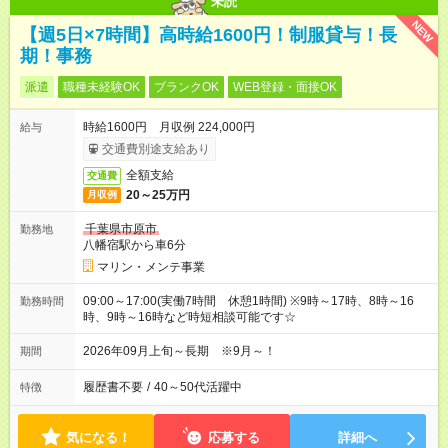
未読
NEW
【週5日×7時間】高時給1600円！制服貸与！長
期！事務
派遣
職種未経験OK
ブランクOK
WEB登録・面接OK
時給1600円 月収例 224,000円
給与
交通費別途支給あり
全額支給
交通費
20～25万円
月収例
千葉県市原市
勤務地
八幡宿駅から車6分
マリン・メンテ事業
09:00～17:00(実働7時間 休憩1時間) ※9時～17時、8時～16
勤務時間
時、9時～16時など時短相談可能です☆
2026年09月上旬～長期 ※9月～！
期間
履歴書不要
/
40～50代活躍中
特徴
気になる！
応募する
詳細へ