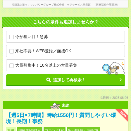
掲載元企業名
マンパワーグループ株式会社 ケアサービス事業部 （医療福祉介護関連）
こちらの条件も追加しませんか？
今が狙い目！急募
来社不要！WEB登録／面接OK
大量募集中！10名以上の大量募集
追加して再検索！
掲載日：2026.08.06
未読
NEW
【週5日×7時間】時給1550円！質問しやすい環
境！長期！事務
派遣
職種未経験OK
ブランクOK
WEB登録・面接OK