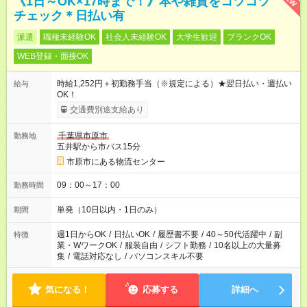
《1日～OK×17時まで！》本や雑貨をコツコツ
チェック＊日払い有
派遣
職種未経験OK
社会人未経験OK
大学生歓迎
ブランクOK
WEB登録・面接OK
時給1,252円＋初勤務手当（※規定による）★翌日払い・週払い
給与
OK！
交通費別途支給あり
千葉県市原市
勤務地
五井駅から市バス15分
市原市にある物流センター
09：00～17：00
勤務時間
単発（10日以内・1日のみ）
期間
週1日からOK
/
日払いOK
/
履歴書不要
/
40～50代活躍中
/
副
特徴
業・WワークOK
/
服装自由
/
シフト勤務
/
10名以上の大量募
集
/
電話対応なし
/
パソコンスキル不要
気になる！
応募する
詳細へ