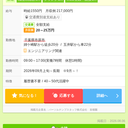
時給1550円 月収例 217,000円
給与
交通費別途支給あり
全額支給
交通費
20～25万円
月収例
千葉県市原市
勤務地
姉ケ崎駅から徒歩20分
/
五井駅から車22分
エンジニアリング関連
09:00～17:00(実働7時間 休憩1時間)
勤務時間
2026年09月上旬～長期 ※9月～！
期間
履歴書不要
/
40～50代活躍中
特徴
気になる！
応募する
詳細へ
掲載元企業名
パーソルテンプスタッフ株式会社 首都圏
掲載日：2026.08.06