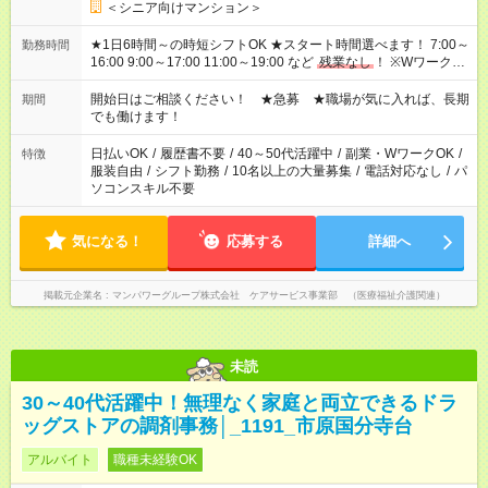
＜シニア向けマンション＞
★1日6時間～の時短シフトOK ★スタート時間選べます！ 7:00～
勤務時間
16:00 9:00～17:00 11:00～19:00 など
残業なし
！ ※Wワークの
場合、他のお仕事と合わせ週40時間超の就業はご案内できませ
ん ※法令に基づき、週20時間以上勤務は社会保険への加入対象
開始日はご相談ください！ ★急募 ★職場が気に入れば、長期
期間
となります ※労働者派遣法（日雇い派遣の原則禁止）により、
でも働けます！
短時間・短期間の就業はご案内が難しい場合があります
日払いOK
/
履歴書不要
/
40～50代活躍中
/
副業・WワークOK
/
特徴
服装自由
/
シフト勤務
/
10名以上の大量募集
/
電話対応なし
/
パ
ソコンスキル不要
気になる！
応募する
詳細へ
掲載元企業名
マンパワーグループ株式会社 ケアサービス事業部 （医療福祉介護関連）
未読
30～40代活躍中！無理なく家庭と両立できるドラ
ッグストアの調剤事務│_1191_市原国分寺台
アルバイト
職種未経験OK