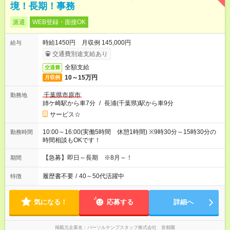
境！長期！事務
派遣
WEB登録・面接OK
時給1450円 月収例 145,000円
給与
交通費別途支給あり
全額支給
交通費
10～15万円
月収例
千葉県市原市
勤務地
姉ケ崎駅から車7分
/
長浦(千葉県)駅から車9分
サービス☆
10:00～16:00(実働5時間 休憩1時間) ※9時30分～15時30分の
勤務時間
時間相談もOKです！
【急募】即日～長期 ※8月～！
期間
履歴書不要
/
40～50代活躍中
特徴
気になる！
応募する
詳細へ
掲載元企業名
パーソルテンプスタッフ株式会社 首都圏