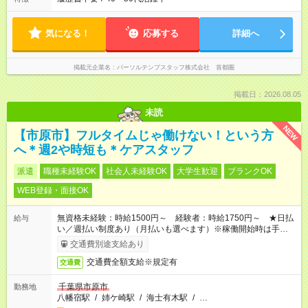
気になる！
応募する
詳細へ
掲載元企業名
パーソルテンプスタッフ株式会社 首都圏
掲載日：2026.08.05
未読
NEW
【市原市】フルタイムじゃ働けない！という方
へ＊週2や時短も＊ケアスタッフ
派遣
職種未経験OK
社会人未経験OK
大学生歓迎
ブランクOK
WEB登録・面接OK
無資格未経験：時給1500円～ 経験者：時給1750円～ ★日払
給与
い／週払い制度あり（月払いも選べます）※稼働開始時は手続き
完了次第のお支払いとなります。
交通費別途支給あり
交通費全額支給※規定有
交通費
千葉県市原市
勤務地
八幡宿駅
/
姉ケ崎駅
/
海士有木駅
/
…