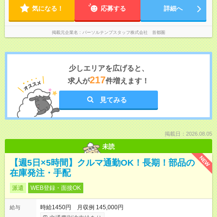
気になる！
応募する
詳細へ
掲載元企業名
パーソルテンプスタッフ株式会社 首都圏
少しエリアを広げると、
217
求人が
件増えます！
見てみる
掲載日：2026.08.05
未読
NEW
【週5日×5時間】クルマ通勤OK！長期！部品の
在庫発注・手配
派遣
WEB登録・面接OK
時給1450円 月収例 145,000円
給与