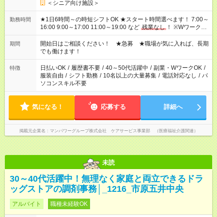
＜シニア向け施設＞
★1日6時間～の時短シフトOK ★スタート時間選べます！ 7:00～
勤務時間
16:00 9:00～17:00 11:00～19:00 など
残業なし
！ ※Wワークの
場合、他のお仕事と合わせ週40時間超の就業はご案内できませ
ん ※法令に基づき、週20時間以上勤務は社会保険への加入対象
開始日はご相談ください！ ★急募 ★職場が気に入れば、長期
期間
となります ※労働者派遣法（日雇い派遣の原則禁止）により、
でも働けます！
短時間・短期間の就業はご案内が難しい場合があります
日払いOK
/
履歴書不要
/
40～50代活躍中
/
副業・WワークOK
/
特徴
服装自由
/
シフト勤務
/
10名以上の大量募集
/
電話対応なし
/
パ
ソコンスキル不要
気になる！
応募する
詳細へ
掲載元企業名
マンパワーグループ株式会社 ケアサービス事業部 （医療福祉介護関連）
未読
30～40代活躍中！無理なく家庭と両立できるドラ
ッグストアの調剤事務│_1216_市原五井中央
アルバイト
職種未経験OK