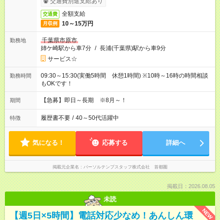
交通費別途支給あり
全額支給
交通費
10～15万円
月収例
千葉県市原市
勤務地
姉ケ崎駅から車7分
/
長浦(千葉県)駅から車9分
サービス☆
09:30～15:30(実働5時間 休憩1時間) ※10時～16時の時間相談
勤務時間
もOKです！
【急募】即日～長期 ※8月～！
期間
履歴書不要
/
40～50代活躍中
特徴
気になる！
応募する
詳細へ
掲載元企業名
パーソルテンプスタッフ株式会社 首都圏
掲載日：2026.08.05
未読
NEW
【週5日×5時間】電話対応少なめ！あんしん環