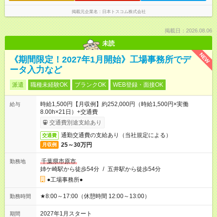
掲載元企業名
日本トスコム株式会社
掲載日：2026.08.06
未読
NEW
《期間限定！2027年1月開始》工場事務所でデ
ータ入力など
派遣
職種未経験OK
ブランクOK
WEB登録・面接OK
時給1,500円【月収例】約252,000円（時給1,500円×実働
給与
8.00h×21日）+交通費
交通費別途支給あり
通勤交通費の支給あり（当社規定による）
交通費
25～30万円
月収例
千葉県市原市
勤務地
姉ケ崎駅から徒歩54分
/
五井駅から徒歩54分
●工場事務所●
★8:00～17:00（休憩時間 12:00～13:00）
勤務時間
2027年1月スタート
期間