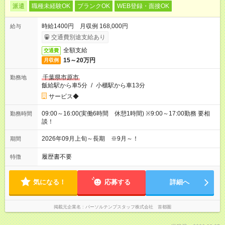
派遣
職種未経験OK
ブランクOK
WEB登録・面接OK
時給1400円 月収例 168,000円
給与
交通費別途支給あり
全額支給
交通費
15～20万円
月収例
千葉県市原市
勤務地
飯給駅から車5分
/
小櫃駅から車13分
サービス◆
09:00～16:00(実働6時間 休憩1時間) ※9:00～17:00勤務 要相
勤務時間
談！
2026年09月上旬～長期 ※9月～！
期間
履歴書不要
特徴
気になる！
応募する
詳細へ
掲載元企業名
パーソルテンプスタッフ株式会社 首都圏