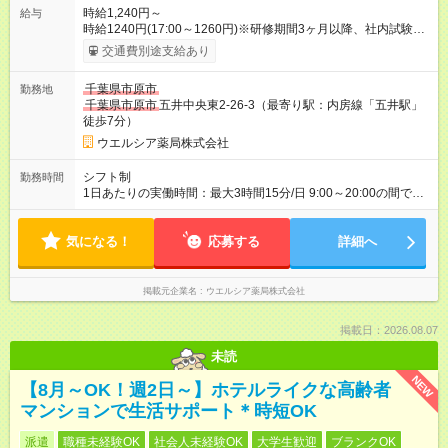
時給1,240円～
給与
時給1240円(17:00～1260円)※研修期間3ヶ月以降、社内試験に
よる更新判定あり 社内試験合格後、時給＋50～100円の昇給あ
交通費別途支給あり
り （大学生は＋20円） 試用期間あり：入社日から3ヶ月間／本
採用と待遇は変わりません。 【試用期間】試用期間あり 試用期
千葉県市原市
勤務地
間の長さ：3ヶ月 雇用形態、給与は本採用時と同じです。
千葉県市原市
五井中央東2-26-3（最寄り駅：内房線「五井駅」
徒歩7分）
ウエルシア薬局株式会社
シフト制
勤務時間
1日あたりの実働時間：最大3時間15分/日 9:00～20:00の間で1
日3.25時間の勤務 ☆週1～2日の勤務 ※勤務曜日応相談 ☆未経
験・無資格可
気になる！
応募する
詳細へ
掲載元企業名
ウエルシア薬局株式会社
掲載日：2026.08.07
未読
NEW
【8月～OK！週2日～】ホテルライクな高齢者
マンションで生活サポート＊時短OK
派遣
職種未経験OK
社会人未経験OK
大学生歓迎
ブランクOK