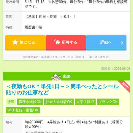
8:45～17:15 ※休憩60分。8時45分～15時45分の勤務も相談可
勤務時間
能です。
【急募】即日～長期 ※8月～！
期間
履歴書不要
特徴
気になる！
応募する
詳細へ
掲載元企業名
株式会社スタッフサービス（神奈川・千葉・埼玉エリア）
掲載日：2026.08.06
未読
NEW
＜夜勤もOK＊単発1日～＞簡単ぺったとシール
貼りのお仕事など
派遣
職種未経験OK
社会人未経験OK
大学生歓迎
ブランクOK
WEB登録・面接OK
時給1300円 ●昇給あり ●日払い制 ●前払い制度あり（稼働分・
給与
最大90%）