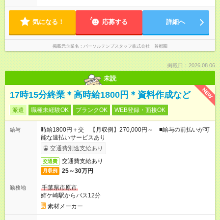
気になる！
応募する
詳細へ
掲載元企業名
パーソルテンプスタッフ株式会社 首都圏
掲載日：2026.08.06
未読
NEW
17時15分終業＊高時給1800円＊資料作成など
派遣
職種未経験OK
ブランクOK
WEB登録・面接OK
時給1800円＋交 【月収例】270,000円～ ■給与の前払いが可
給与
能な速払いサービスあり
交通費別途支給あり
交通費支給あり
交通費
25～30万円
月収例
千葉県市原市
勤務地
姉ケ崎駅からバス12分
素材メーカー