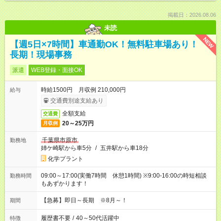
掲載日：2026.08.06
未読
NEW
【週5日×7時間】車通勤OK！無料駐車場あり！
長期！現場事務
派遣
WEB登録・面接OK
時給1500円 月収例 210,000円
給与
交通費別途支給あり
全額支給
交通費
20～25万円
月収例
千葉県市原市
勤務地
姉ケ崎駅から車5分
/
五井駅から車18分
化学プラント
09:00～17:00(実働7時間 休憩1時間) ※9:00-16:00の時短相談
勤務時間
もあずかります！
【急募】即日～長期 ※8月～！
期間
履歴書不要
/
40～50代活躍中
特徴