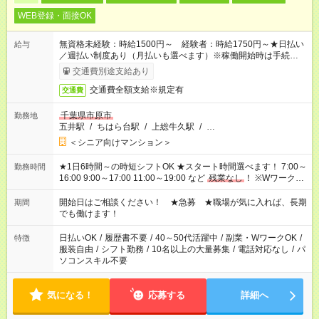
WEB登録・面接OK
無資格未経験：時給1500円～ 経験者：時給1750円～★日払い
給与
／週払い制度あり（月払いも選べます）※稼働開始時は手続き完
了次第のお支払いとなります。
交通費別途支給あり
交通費全額支給※規定有
交通費
千葉県市原市
勤務地
五井駅
/
ちはら台駅
/
上総牛久駅
/
…
＜シニア向けマンション＞
★1日6時間～の時短シフトOK ★スタート時間選べます！ 7:00～
勤務時間
16:00 9:00～17:00 11:00～19:00 など
残業なし
！ ※Wワークの
場合、他のお仕事と合わせ週40時間超の就業はご案内できませ
ん ※法令に基づき、週20時間以上勤務は社会保険への加入対象
開始日はご相談ください！ ★急募 ★職場が気に入れば、長期
期間
となります ※労働者派遣法（日雇い派遣の原則禁止）により、
でも働けます！
短時間・短期間の就業はご案内が難しい場合があります
日払いOK
/
履歴書不要
/
40～50代活躍中
/
副業・WワークOK
/
特徴
服装自由
/
シフト勤務
/
10名以上の大量募集
/
電話対応なし
/
パ
ソコンスキル不要
気になる！
応募する
詳細へ