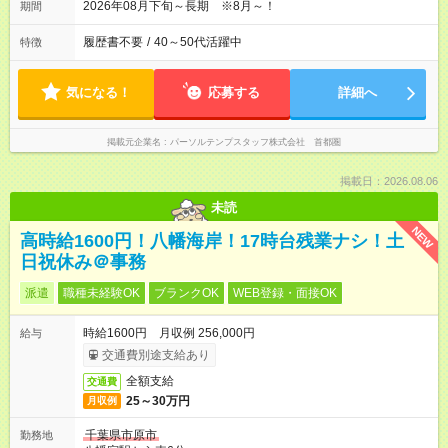
2026年08月下旬～長期 ※8月～！
期間
履歴書不要
/
40～50代活躍中
特徴
気になる！
応募する
詳細へ
掲載元企業名
パーソルテンプスタッフ株式会社 首都圏
掲載日：2026.08.06
未読
NEW
高時給1600円！八幡海岸！17時台残業ナシ！土
日祝休み＠事務
派遣
職種未経験OK
ブランクOK
WEB登録・面接OK
時給1600円 月収例 256,000円
給与
交通費別途支給あり
全額支給
交通費
25～30万円
月収例
千葉県市原市
勤務地