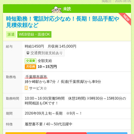
掲載日：2026.08.05
未読
NEW
時短勤務！電話対応少なめ！長期！部品手配や
見積依頼など
派遣
WEB登録・面接OK
時給1450円 月収例 145,000円
給与
交通費別途支給あり
全額支給
交通費
10～15万円
月収例
千葉県市原市
勤務地
姉ケ崎駅から車7分
/
長浦(千葉県)駅から車9分
サービス☆
10:00～16:00(実働5時間 休憩1時間) ※9時30分～15時30分の
勤務時間
時間相談もOKです！
2026年09月上旬～長期 ※9月～！
期間
履歴書不要
/
40～50代活躍中
特徴