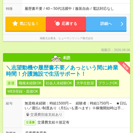
履歴書不要
/
40～50代活躍中
/
服装自由
/
電話対応なし
特徴
気になる！
応募する
詳細へ
掲載元企業名
ヒューマンリソシア株式会社
掲載日：2026.08.06
未読
NEW
＼志望動機や履歴書不要／あっという間に終業
時間！介護施設で生活サポート！
派遣
職種未経験OK
社会人未経験OK
大学生歓迎
ブランクOK
WEB登録・面接OK
無資格未経験：時給1500円～ 経験者：時給1750円～ ★日払
給与
い／週払い制度あり（月払いも選べます）※稼働開始時は手続き
完了次第のお支払いとなります。
交通費別途支給あり
交通費支給※規定有
交通費