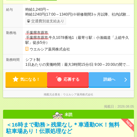
時給1,240円～
給与
時給1240円(17:00～1340円)※研修期間3ヶ月以降、社内試験に
よる更新判定あり 社内試験合格後、時給＋50～100円の昇給あ
交通費別途支給あり
り （大学生は＋20円） 試用期間あり：入社日から3ヶ月間／本
採用と待遇は変わりません。 【試用期間】試用期間あり 試用期
千葉県市原市
勤務地
間の長さ：3ヶ月 雇用形態、給与は本採用時と同じです。
千葉県市原市
牛久1078番地1（最寄り駅：小湊鐵道「上総牛久
駅」徒歩5分）
ウエルシア薬局株式会社
シフト制
勤務時間
1日あたりの実働時間：最大3時間15分/日 9:00～20:00の間で1
日3.25時間の勤務 ☆週2～5日の勤務 ※勤務曜日応相談 ☆未経
験・無資格可
気になる！
応募する
詳細へ
掲載元企業名
ウエルシア薬局株式会社
掲載日：2026.08.05
未読
NEW
＜16時まで勤務＞残業なし＊車通勤OK！無料
駐車場あり！伝票処理など