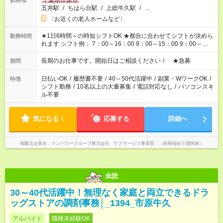
千葉県市原市
勤務地
五井駅
/
ちはら台駅
/
上総牛久駅
/
…
〈お近くの老人ホームなど〉
★1日6時間～の時短シフトOK ★都合に合わせてシフトが決めら
勤務時間
れます シフト例： 7：00～16：00 9：00～15：00 9：00～
18：00 11：00～20：00 など ※Wワークの場合、他のお仕事と
合わせ週40時間超の就業はご案内できません ※法令に基づき、
長期のお仕事です。開始日はご相談ください！ ★急募
期間
週20時間以上勤務は社会保険への加入対象となります ※労働者
派遣法（日雇い派遣の原則禁止）により、短時間・短期間の就
日払いOK
/
履歴書不要
/
40～50代活躍中
/
副業・WワークOK
/
特徴
業はご案内が難しい場合があります
シフト勤務
/
10名以上の大量募集
/
電話対応なし
/
パソコンスキ
ル不要
気になる！
応募する
詳細へ
掲載元企業名
マンパワーグループ株式会社 ケアサービス事業部 （医療福祉介護関連）
未読
30～40代活躍中！無理なく家庭と両立できるドラ
ッグストアの調剤事務│_1394_市原牛久
アルバイト
職種未経験OK