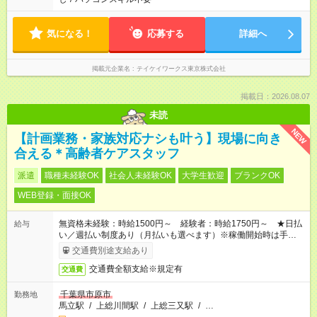
気になる！
応募する
詳細へ
掲載元企業名
テイケイワークス東京株式会社
掲載日：2026.08.07
未読
NEW
【計画業務・家族対応ナシも叶う】現場に向き
合える＊高齢者ケアスタッフ
派遣
職種未経験OK
社会人未経験OK
大学生歓迎
ブランクOK
WEB登録・面接OK
無資格未経験：時給1500円～ 経験者：時給1750円～ ★日払
給与
い／週払い制度あり（月払いも選べます）※稼働開始時は手続き
完了次第のお支払いとなります。
交通費別途支給あり
交通費全額支給※規定有
交通費
千葉県市原市
勤務地
馬立駅
/
上総川間駅
/
上総三又駅
/
…