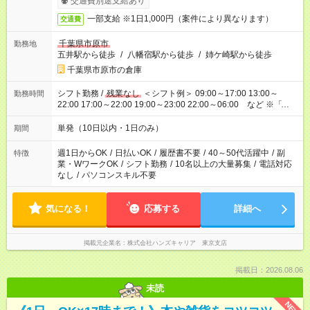
交通費別途支給あり
一部支給 ※1日1,000円（案件により異なります）
交通費
千葉県市原市
勤務地
五井駅から徒歩
/
八幡宿駅から徒歩
/
姉ケ崎駅から徒歩
千葉県市原市の倉庫
シフト勤務 /
残業なし
＜シフト例＞ 09:00～17:00 13:00～
勤務時間
22:00 17:00～22:00 19:00～23:00 22:00～06:00 など ※「昼
間だけ」「夜勤だけ」などの希望OK
単発（10日以内・1日のみ）
期間
週1日からOK
/
日払いOK
/
履歴書不要
/
40～50代活躍中
/
副
特徴
業・WワークOK
/
シフト勤務
/
10名以上の大量募集
/
電話対応
なし
/
パソコンスキル不要
気になる！
応募する
詳細へ
掲載元企業名
株式会社ハンズキャリア 東京支店
掲載日：2026.08.06
未読
NEW