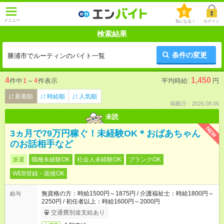
0
メニュー
気になる！
ログイン
検索結果
条件の変更
勝浦市でルーティンのバイト一覧
4
1,450
件中
1
～
4
件表示
平均時給:
円
新着順
時給順
人気順
掲載日：2026.08.06
未読
NEW
3ヵ月で79万円稼ぐ！未経験OK＊おばあちゃん
のお話相手など
派遣
職種未経験OK
社会人未経験OK
ブランクOK
WEB登録・面接OK
無資格の方：時給1500円～1875円 / 介護福祉士：時給1800円～
給与
2250円 / 初任者以上：時給1600円～2000円
交通費別途支給あり