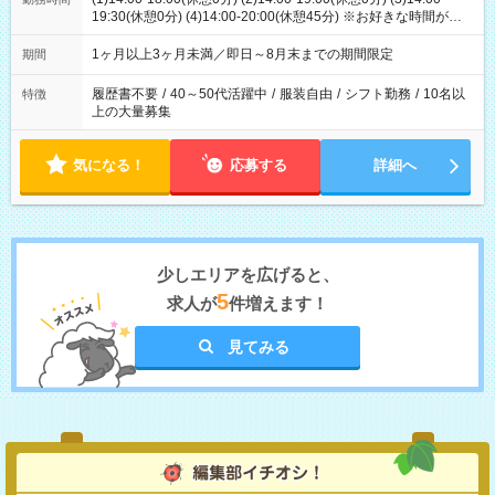
19:30(休憩0分) (4)14:00-20:00(休憩45分) ※お好きな時間が選べ
ます
1ヶ月以上3ヶ月未満／即日～8月末までの期間限定
期間
履歴書不要
/
40～50代活躍中
/
服装自由
/
シフト勤務
/
10名以
特徴
上の大量募集
気になる！
応募する
詳細へ
少しエリアを広げると、
5
求人が
件増えます！
見てみる