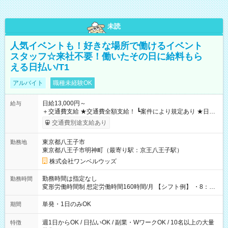
未読
人気イベントも！好きな場所で働けるイベント
スタッフ☆来社不要！働いたその日に給料もら
える日払い/T1
アルバイト
職種未経験OK
日給13,000円～
給与
＋交通費支給 ★交通費全額支給！ ┗案件により規定あり ★日払
いOK！（規定あり） ┗働いたその日に現金GET♪ お仕事後はコ
交通費別途支給あり
ンビニATMから 日払い分を引き落とせます！ 【試用期間】試
用期間なし
東京都八王子市
勤務地
東京都八王子市明神町（最寄り駅：京王八王子駅）
株式会社ワンベルウッズ
勤務時間は指定なし
勤務時間
変形労働時間制 想定労働時間160時間/月 【シフト例】 ・8：00
～21：00
単発・1日のみOK
期間
週1日からOK / 日払いOK / 副業・WワークOK / 10名以上の大量
特徴