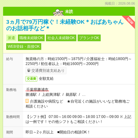
掲載日：2026.08.06
未読
NEW
3ヵ月で79万円稼ぐ！未経験OK＊おばあちゃん
のお話相手など＊
派遣
職種未経験OK
社会人未経験OK
ブランクOK
WEB登録・面接OK
無資格の方：時給1500円～1875円 / 介護福祉士：時給1800円～
給与
2250円 / 初任者以上：時給1600円～2000円
交通費別途支給あり
全額支給
交通費
千葉県勝浦市
勤務地
勝浦駅
/
上総興津駅
/
鵜原駅
/
…
介護施設や病院など ★自宅近くの施設がいいなど勤務地ご
相談ください
【シフト例】 07:00～16:00 09:00～18:00 17:00～09:00 ※ 上記
勤務時間
は一例です！その他シフトもご相談ください！
即日～2ヶ月以上 ■開始日の相談OK！
期間