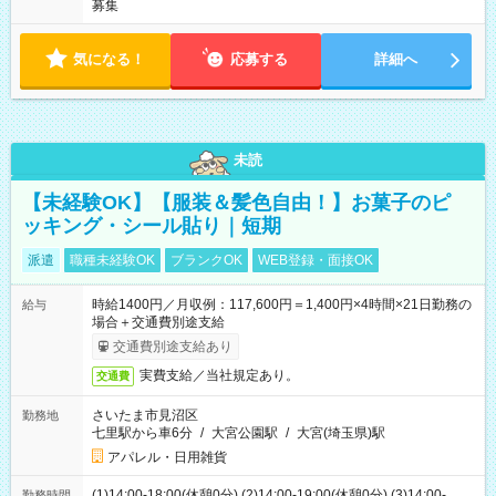
募集
気になる！
応募する
詳細へ
未読
【未経験OK】【服装＆髪色自由！】お菓子のピ
ッキング・シール貼り｜短期
派遣
職種未経験OK
ブランクOK
WEB登録・面接OK
時給1400円／月収例：117,600円＝1,400円×4時間×21日勤務の
給与
場合＋交通費別途支給
交通費別途支給あり
実費支給／当社規定あり。
交通費
さいたま市見沼区
勤務地
七里駅から車6分
/
大宮公園駅
/
大宮(埼玉県)駅
アパレル・日用雑貨
(1)14:00-18:00(休憩0分) (2)14:00-19:00(休憩0分) (3)14:00-
勤務時間