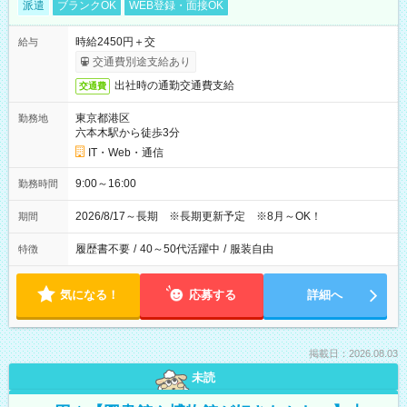
派遣
ブランクOK
WEB登録・面接OK
時給2450円＋交
給与
交通費別途支給あり
出社時の通勤交通費支給
交通費
東京都港区
勤務地
六本木駅から徒歩3分
IT・Web・通信
9:00～16:00
勤務時間
2026/8/17～長期 ※長期更新予定 ※8月～OK！
期間
履歴書不要
/
40～50代活躍中
/
服装自由
特徴
気になる！
応募する
詳細へ
掲載日：2026.08.03
未読