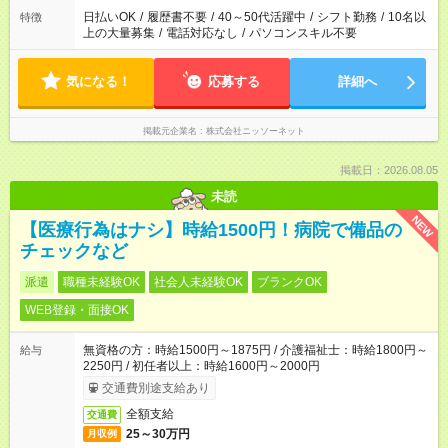
日払いOK
/
履歴書不要
/
40～50代活躍中
/
シフト勤務
/
10名以
特徴
上の大量募集
/
電話対応なし
/
パソコンスキル不要
気になる！
応募する
詳細へ
掲載元企業名
株式会社ニッソーネット
掲載日：2026.08.05
未読
NEW
【医療行為はナシ】時給1500円！病院で備品の
チェックなど
派遣
職種未経験OK
社会人未経験OK
ブランクOK
WEB登録・面接OK
無資格の方：時給1500円～1875円 / 介護福祉士：時給1800円～
給与
2250円 / 初任者以上：時給1600円～2000円
交通費別途支給あり
全額支給
交通費
25～30万円
月収例