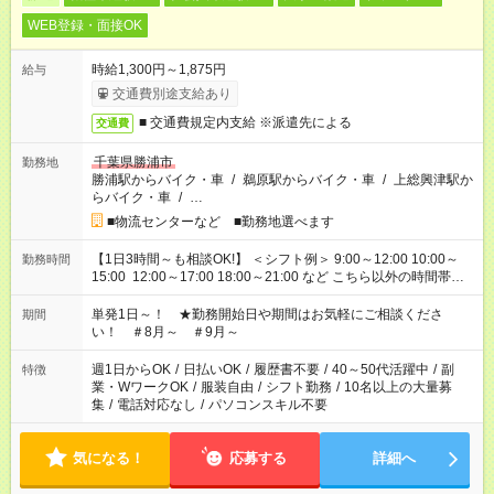
WEB登録・面接OK
時給1,300円～1,875円
給与
交通費別途支給あり
■ 交通費規定内支給 ※派遣先による
交通費
千葉県勝浦市
勤務地
勝浦駅からバイク・車
/
鵜原駅からバイク・車
/
上総興津駅か
らバイク・車
/
…
■物流センターなど ■勤務地選べます
【1日3時間～も相談OK!】 ＜シフト例＞ 9:00～12:00 10:00～
勤務時間
15:00 12:00～17:00 18:00～21:00 など こちら以外の時間帯も
お気軽にご相談ください！
単発1日～！ ★勤務開始日や期間はお気軽にご相談くださ
期間
い！ ＃8月～ ＃9月～
週1日からOK
/
日払いOK
/
履歴書不要
/
40～50代活躍中
/
副
特徴
業・WワークOK
/
服装自由
/
シフト勤務
/
10名以上の大量募
集
/
電話対応なし
/
パソコンスキル不要
気になる！
応募する
詳細へ