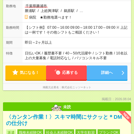
千葉県勝浦市
勤務地
勝浦駅
/
上総興津駅
/
鵜原駅
/
…
病院 ★勤務地選べます！
【シフト例】 07:00～16:00 09:00～18:00 17:00～09:00 ※ 上記
勤務時間
は一例です！その他シフトもご相談ください！
即日～2ヶ月以上
期間
日払いOK
/
履歴書不要
/
40～50代活躍中
/
シフト勤務
/
10名以
特徴
上の大量募集
/
電話対応なし
/
パソコンスキル不要
気になる！
応募する
詳細へ
掲載元企業名
株式会社ニッソーネット
掲載日：2026.08.04
未読
NEW
〈カンタン作業！〉スキマ時間にサクッと＊DM
の仕分け
派遣
職種未経験OK
社会人未経験OK
大学生歓迎
ブランクOK