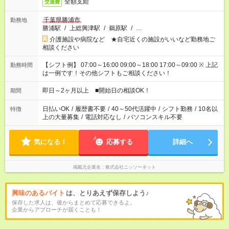
全額支給
交通費
千葉県勝浦市
勤務地
勝浦駅
/
上総興津駅
/
鵜原駅
/
…
介護施設や病院など ★自宅近くの施設がいいなど勤務地ご
相談ください
【シフト例】 07:00～16:00 09:00～18:00 17:00～09:00 ※ 上記
勤務時間
は一例です！その他シフトもご相談ください！
即日～2ヶ月以上 ■開始日の相談OK！
期間
日払いOK
/
履歴書不要
/
40～50代活躍中
/
シフト勤務
/
10名以
特徴
上の大量募集
/
電話対応なし
/
パソコンスキル不要
気になる！
応募する
詳細へ
掲載元企業名
株式会社ニッソーネット
興味のあるバイト
は、とりあえず保存しよう♪
保存した求人は、後からまとめて応募できるよ。
企業からアプローチが届くことも！