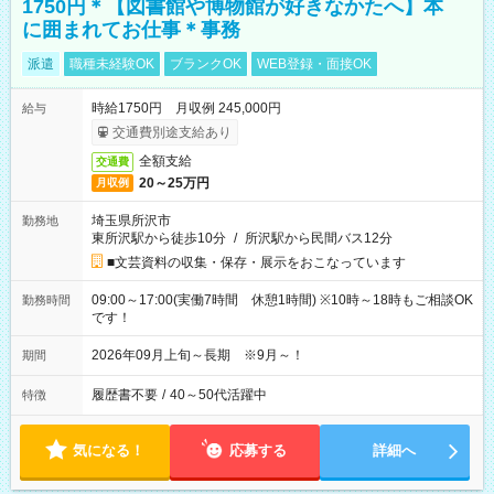
1750円＊【図書館や博物館が好きなかたへ】本
に囲まれてお仕事＊事務
派遣
職種未経験OK
ブランクOK
WEB登録・面接OK
時給1750円 月収例 245,000円
給与
交通費別途支給あり
全額支給
交通費
20～25万円
月収例
埼玉県所沢市
勤務地
東所沢駅から徒歩10分
/
所沢駅から民間バス12分
■文芸資料の収集・保存・展示をおこなっています
09:00～17:00(実働7時間 休憩1時間) ※10時～18時もご相談OK
勤務時間
です！
2026年09月上旬～長期 ※9月～！
期間
履歴書不要
/
40～50代活躍中
特徴
気になる！
応募する
詳細へ