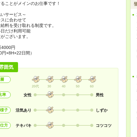
することがメインのお仕事です！
払いサービス～
ースに合わせて
お給料を受け取れる制度です。
い日だけ利用可能
定がございます。
4000円
0円×8H×22日間）
雰囲気
層
20代
30
40
50
60
比率
女性
男性
様子
活気あり
しずか
仕方
テキパキ
コツコツ