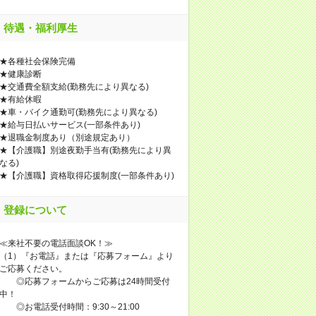
待遇・福利厚生
★各種社会保険完備
★健康診断
★交通費全額支給(勤務先により異なる)
★有給休暇
★車・バイク通勤可(勤務先により異なる)
★給与日払いサービス(一部条件あり)
★退職金制度あり（別途規定あり）
★【介護職】別途夜勤手当有(勤務先により異
なる)
★【介護職】資格取得応援制度(一部条件あり)
登録について
≪来社不要の電話面談OK！≫
（1）『お電話』または『応募フォーム』より
ご応募ください。
◎応募フォームからご応募は24時間受付
中！
◎お電話受付時間：9:30～21:00