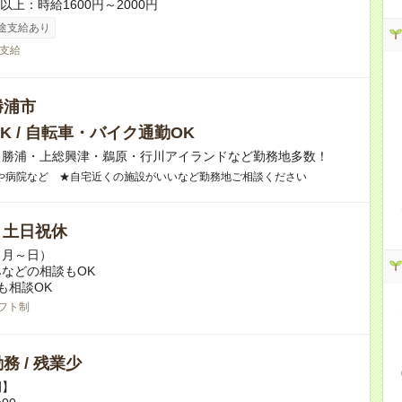
者以上：時給1600円～2000円
途支給あり
支給
勝浦市
K / 自転車・バイク通勤OK
】勝浦・上総興津・鵜原・行川アイランドなど勤務地多数！
や病院など ★自宅近くの施設がいいなど勤務地ご相談ください
/ 土日祝休
（月～日）
などの相談もOK
も相談OK
フト制
務 / 残業少
例】