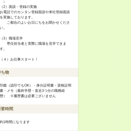
↓
（2）面談・登録の実施
お電話でのカンタン登録面談や来社登録面談
を実施しております。
ご都合のよいお日にちをお聞かせくださ
い。
（3）職場見学
専任担当者と実際に職場を見学できま
す。
（４）お仕事スタート！
持ち物
印鑑（認印でもOK）・身分証明書・資格証明
書・メモ（最終学歴・直近3つ分の職務経
歴） ※履歴書は必要ございません
所要時間
約1時間になります