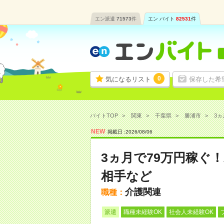
エン派遣
71573
件
エン バイト
82531
件
0
気になるリスト
保存した希
バイトTOP
関東
千葉県
勝浦市
3ヵ
NEW
掲載日 :
2026
/
08
/
06
3ヵ月で79万円稼ぐ
相手など
介護関連
職種：
派遣
職種未経験OK
社会人未経験OK