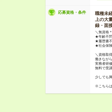
応募資格・条件
職種未経験
上の大量募
録・面接
＼無資格＊
★年齢不問
★履歴書不
★社会保
＼資格取
働きながら
実務者研
無料で受
少しでも
※こちら