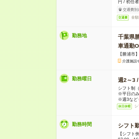
円 / 初任
交通費別
全額
交通費
勤務地
千葉県
車通勤O
【勝浦市
介護施設
勤務曜日
週2～3 
シフト制
※平日のみ
※週3など
シ
休日休暇
勤務時間
シフト勤
【シフト