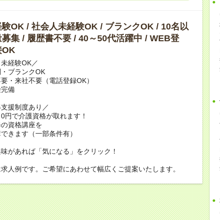
OK / 社会人未経験OK / ブランクOK / 10名以
集 / 履歴書不要 / 40～50代活躍中 / WEB登
OK
未経験OK／
・ブランクOK
要・来社不要（電話登録OK）
険完備
得支援制度あり／
0円で介護資格が取れます！
修の資格講座を
講できます（一部条件有）
興味があれば「気になる」をクリック！
は求人例です。ご希望にあわせて幅広くご提案いたします。