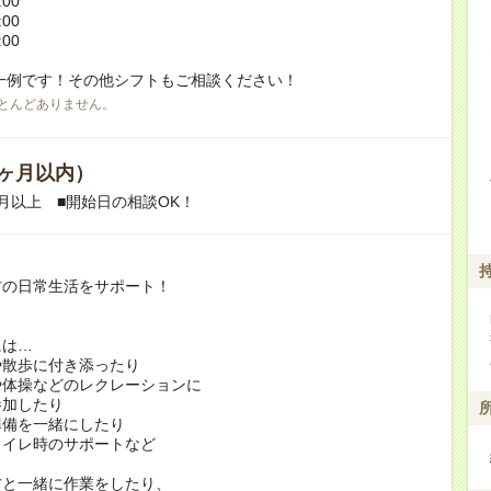
:00
:00
:00
一例です！その他シフトもご相談ください！
とんどありません。
ヶ月以内）
月以上 ■開始日の相談OK！
方の日常生活をサポート！
には…
や散歩に付き添ったり
や体操などのレクレーションに
加したり
準備を一緒にしたり
トイレ時のサポートなど
方と一緒に作業をしたり、