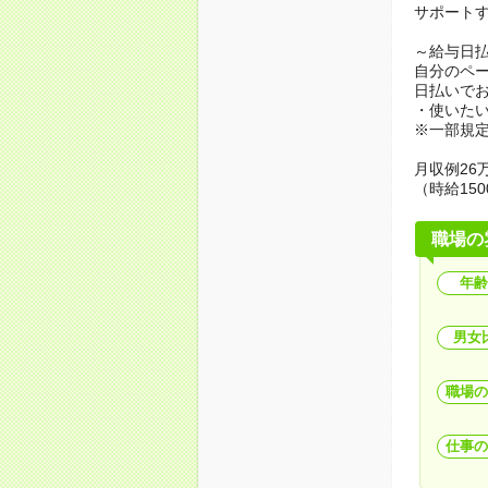
サポート
～給与日
自分のペ
日払いで
・使いた
※一部規
月収例26万
（時給150
職場の
年齢
男女
職場の
仕事の