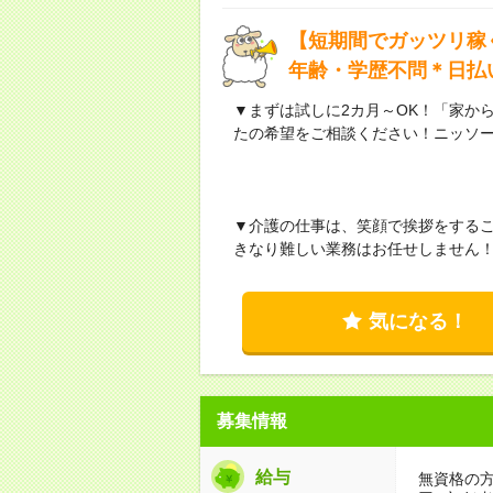
【短期間でガッツリ稼
年齢・学歴不問＊日払
▼まずは試しに2カ月～OK！「家か
たの希望をご相談ください！ニッソ
▼介護の仕事は、笑顔で挨拶をする
きなり難しい業務はお任せしません
気になる！
募集情報
給与
無資格の方：