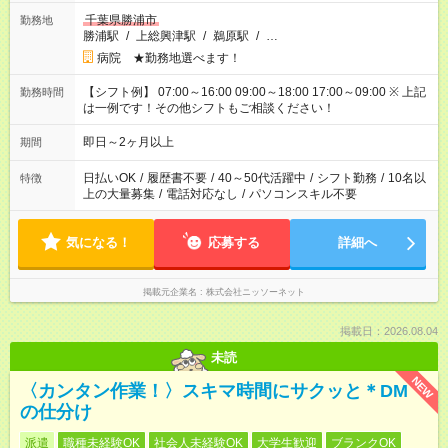
千葉県勝浦市
勤務地
勝浦駅
/
上総興津駅
/
鵜原駅
/
…
病院 ★勤務地選べます！
【シフト例】 07:00～16:00 09:00～18:00 17:00～09:00 ※ 上記
勤務時間
は一例です！その他シフトもご相談ください！
即日～2ヶ月以上
期間
日払いOK
/
履歴書不要
/
40～50代活躍中
/
シフト勤務
/
10名以
特徴
上の大量募集
/
電話対応なし
/
パソコンスキル不要
気になる！
応募する
詳細へ
掲載元企業名
株式会社ニッソーネット
掲載日：2026.08.04
未読
NEW
〈カンタン作業！〉スキマ時間にサクッと＊DM
の仕分け
派遣
職種未経験OK
社会人未経験OK
大学生歓迎
ブランクOK