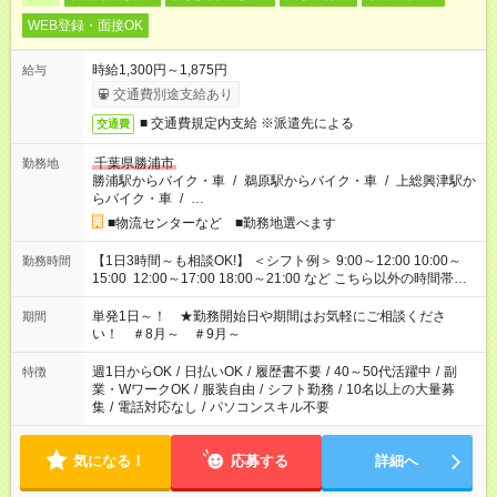
WEB登録・面接OK
時給1,300円～1,875円
給与
交通費別途支給あり
■ 交通費規定内支給 ※派遣先による
交通費
千葉県勝浦市
勤務地
勝浦駅からバイク・車
/
鵜原駅からバイク・車
/
上総興津駅か
らバイク・車
/
…
■物流センターなど ■勤務地選べます
【1日3時間～も相談OK!】 ＜シフト例＞ 9:00～12:00 10:00～
勤務時間
15:00 12:00～17:00 18:00～21:00 など こちら以外の時間帯も
お気軽にご相談ください！
単発1日～！ ★勤務開始日や期間はお気軽にご相談くださ
期間
い！ ＃8月～ ＃9月～
週1日からOK
/
日払いOK
/
履歴書不要
/
40～50代活躍中
/
副
特徴
業・WワークOK
/
服装自由
/
シフト勤務
/
10名以上の大量募
集
/
電話対応なし
/
パソコンスキル不要
気になる！
応募する
詳細へ