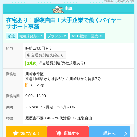
掲載日：2026.08.06
未読
在宅あり！服装自由！大手企業で働くバイヤー
サポート事務
派遣
職種未経験OK
ブランクOK
WEB登録・面接OK
時給1700円＋交
給与
交通費別途支給あり
※交通費別途(弊社規定あり)
交通費
川崎市幸区
勤務地
京急川崎駅から徒歩5分
/
川崎駅から徒歩7分
大手企業
9:00～18:00
勤務時間
2026/8/17～長期 ※8月～OK！
期間
履歴書不要
/
40～50代活躍中
/
服装自由
特徴
気になる！
応募する
詳細へ