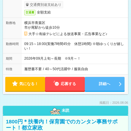
交通費別途支給あり
全額支給
交通費
横浜市青葉区
勤務地
市が尾駅から徒歩10分
大手☆有線テレビによる放送事業・広告事業など♪
09:15～18:00(実働7時間45分 休憩1時間) ※朝ゆっくりが嬉し
勤務時間
い！
2026年09月上旬～長期 ※9月～！
期間
履歴書不要
/
40～50代活躍中
/
服装自由
特徴
気になる！
応募する
詳細へ
掲載日：2026.08.06
未読
1800円＊扶養内！保育園でのカンタン事務サポ
ート！都立家政