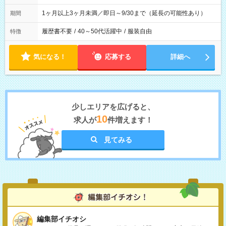
1ヶ月以上3ヶ月未満／即日～9/30まで（延長の可能性あり）
期間
履歴書不要
/
40～50代活躍中
/
服装自由
特徴
気になる！
応募する
詳細へ
少しエリアを広げると、
10
求人が
件増えます！
見てみる
編集部イチオシ