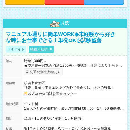
未読
マニュアル通りに簡単WORK◆未経験から好き
な時にお仕事できる！単発OK◎試験監督
アルバイト
職種未経験OK
時給1,300円～
給与
★交通費一部支給 時給1,300円～ ※試験・役割により手当あり
※勤務回数により昇給あり 【即給（前払い）オプションあ
交通費別途支給あり
り！】 希望される場合、勤務から1週間ほどで給与の一部を受け
取れます。 ※手数料418円がかかります。 【過去試験日の収入
横浜市青葉区
勤務地
例】 ・河合塾模擬試験 8:30～17:30（休憩1時間） 時給1,300円
神奈川県横浜市青葉区あざみ野（最寄り駅：あざみ野駅）
×8時間＝日収10,400円＋交通費 ※当日の役割により時給＋100
円の場合あり ・国家試験 7:00～13:30（休憩なし） 時給1,300
株式会社全国試験運営センター
円（役割手当＋100円）×6時間＝日収8,400円＋交通費 【試用期
間】試用期間なし
シフト制
勤務時間
1日あたりの実働時間：最大7時間/日 09：00～17：00 ※勤務時
間は 試験により異なります。
単発・1日のみOK / 短期（1ヶ月以内）
期間
週1日からOK / 副業・WワークOK / 10名以上の大量募集
特徴