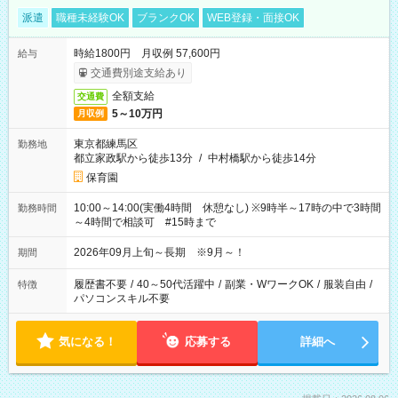
派遣
職種未経験OK
ブランクOK
WEB登録・面接OK
時給1800円 月収例 57,600円
給与
交通費別途支給あり
全額支給
交通費
5～10万円
月収例
東京都練馬区
勤務地
都立家政駅から徒歩13分
/
中村橋駅から徒歩14分
保育園
10:00～14:00(実働4時間 休憩なし) ※9時半～17時の中で3時間
勤務時間
～4時間で相談可 #15時まで
2026年09月上旬～長期 ※9月～！
期間
履歴書不要
/
40～50代活躍中
/
副業・WワークOK
/
服装自由
/
特徴
パソコンスキル不要
気になる！
応募する
詳細へ