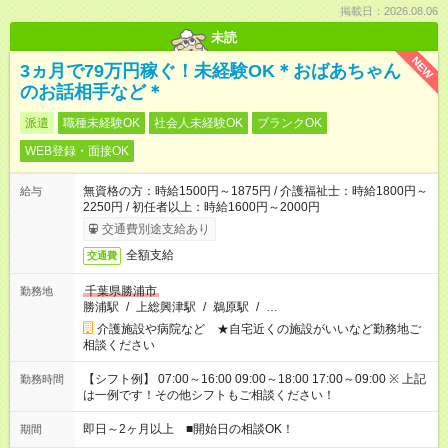
掲載日：2026.08.06
未読
NEW
3ヵ月で79万円稼ぐ！未経験OK＊おばあちゃん
のお話相手など＊
派遣
職種未経験OK
社会人未経験OK
ブランクOK
WEB登録・面接OK
無資格の方：時給1500円～1875円 / 介護福祉士：時給1800円～
給与
2250円 / 初任者以上：時給1600円～2000円
交通費別途支給あり
全額支給
交通費
千葉県勝浦市
勤務地
勝浦駅
/
上総興津駅
/
鵜原駅
/
…
介護施設や病院など ★自宅近くの施設がいいなど勤務地ご
相談ください
【シフト例】 07:00～16:00 09:00～18:00 17:00～09:00 ※ 上記
勤務時間
は一例です！その他シフトもご相談ください！
即日～2ヶ月以上 ■開始日の相談OK！
期間