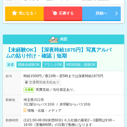
気になる！
応募する
詳細へ
未読
【未経験OK】【深夜時給1875円】写真アルバ
ムの貼り付け・確認｜短期
派遣
職種未経験OK
ブランクOK
WEB登録・面接OK
時給1500円／夜22時～翌5時までは深夜時給1875円
給与
交通費別途支給あり
実費支給／当社規定あり。
交通費
埼玉県川口市
勤務地
川口駅からバス10分
/
赤羽駅からバス10分
情報・出版・メディア
(1)21:00-06:00(休憩60分) ※入社後の最初2～3週間は9:00～
勤務時間
18:00（実働8時間）の日勤で勤務になります