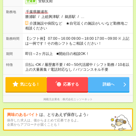
全額支給
交通費
千葉県勝浦市
勤務地
勝浦駅
/
上総興津駅
/
鵜原駅
/
…
介護施設や病院など ★自宅近くの施設がいいなど勤務地ご
相談ください
【シフト例】 07:00～16:00 09:00～18:00 17:00～09:00 ※ 上記
勤務時間
は一例です！その他シフトもご相談ください！
即日～2ヶ月以上 ■開始日の相談OK！
期間
日払いOK
/
履歴書不要
/
40～50代活躍中
/
シフト勤務
/
10名以
特徴
上の大量募集
/
電話対応なし
/
パソコンスキル不要
気になる！
応募する
詳細へ
掲載元企業名
株式会社ニッソーネット
興味のあるバイト
は、とりあえず保存しよう♪
保存した求人は、後からまとめて応募できるよ。
企業からアプローチが届くことも！