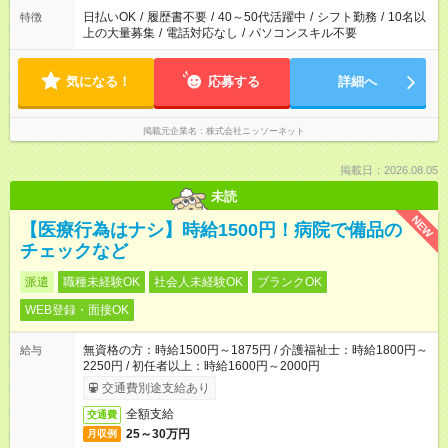
日払いOK
/
履歴書不要
/
40～50代活躍中
/
シフト勤務
/
10名以
特徴
上の大量募集
/
電話対応なし
/
パソコンスキル不要
気になる！
応募する
詳細へ
掲載元企業名
株式会社ニッソーネット
掲載日：2026.08.05
未読
NEW
【医療行為はナシ】時給1500円！病院で備品の
チェックなど
派遣
職種未経験OK
社会人未経験OK
ブランクOK
WEB登録・面接OK
無資格の方：時給1500円～1875円 / 介護福祉士：時給1800円～
給与
2250円 / 初任者以上：時給1600円～2000円
交通費別途支給あり
全額支給
交通費
25～30万円
月収例