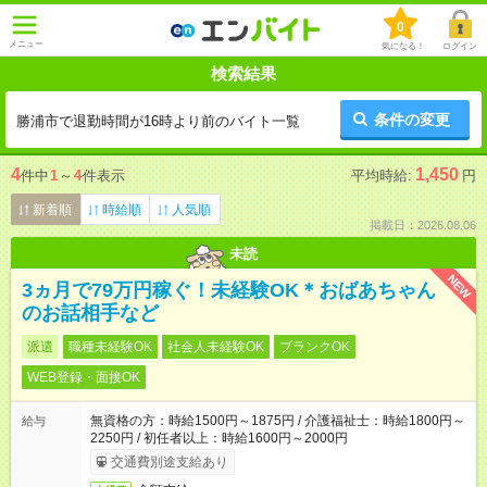
0
メニュー
気になる！
ログイン
検索結果
条件の変更
勝浦市で退勤時間が16時より前のバイト一覧
4
1,450
件中
1
～
4
件表示
平均時給:
円
新着順
時給順
人気順
掲載日：2026.08.06
未読
NEW
3ヵ月で79万円稼ぐ！未経験OK＊おばあちゃん
のお話相手など
派遣
職種未経験OK
社会人未経験OK
ブランクOK
WEB登録・面接OK
無資格の方：時給1500円～1875円 / 介護福祉士：時給1800円～
給与
2250円 / 初任者以上：時給1600円～2000円
交通費別途支給あり