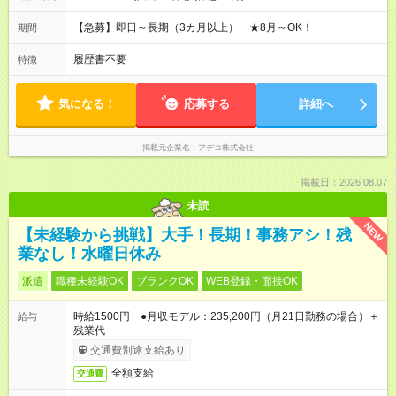
【急募】即日～長期（3カ月以上） ★8月～OK！
期間
履歴書不要
特徴
気になる！
応募する
詳細へ
掲載元企業名
アデコ株式会社
掲載日：2026.08.07
未読
NEW
【未経験から挑戦】大手！長期！事務アシ！残
業なし！水曜日休み
派遣
職種未経験OK
ブランクOK
WEB登録・面接OK
時給1500円 ●月収モデル：235,200円（月21日勤務の場合）＋
給与
残業代
交通費別途支給あり
全額支給
交通費