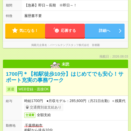
【急募】即日～長期 ※即日～！
期間
履歴書不要
特徴
気になる！
応募する
詳細へ
掲載元企業名
パーソルテンプスタッフ株式会社 首都圏
掲載日：2026.08.03
未読
1700円＊【柏駅徒歩10分】はじめてでも安心！サ
ポート充実の事務ワーク
派遣
WEB登録・面接OK
時給1700円 ●月収モデル：285,600円（月21日出勤）＋残業代
給与
交通費別途支給あり
全額支給
交通費
千葉県柏市
勤務地
柏駅から徒歩10分