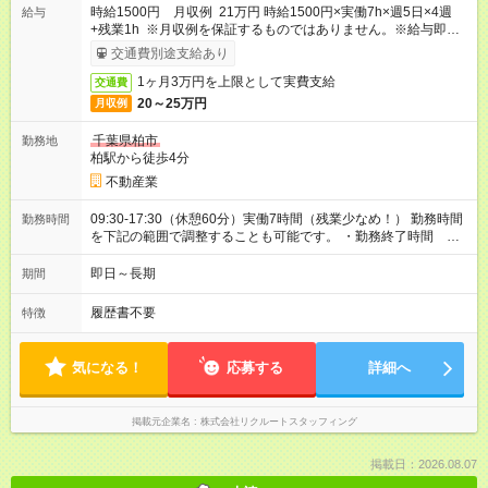
時給1500円 月収例 21万円 時給1500円×実働7h×週5日×4週
給与
+残業1h ※月収例を保証するものではありません。※給与即受取
りサービス利用可（利用条件有）
交通費別途支給あり
1ヶ月3万円を上限として実費支給
交通費
20～25万円
月収例
千葉県柏市
勤務地
柏駅から徒歩4分
不動産業
09:30-17:30（休憩60分）実働7時間（残業少なめ！） 勤務時間
勤務時間
を下記の範囲で調整することも可能です。 ・勤務終了時間
16:30～18:30 ・実働 06:00～08:00
即日～長期
期間
履歴書不要
特徴
気になる！
応募する
詳細へ
掲載元企業名
株式会社リクルートスタッフィング
掲載日：2026.08.07