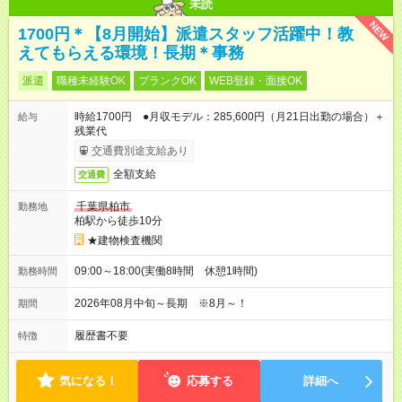
未読
NEW
1700円＊【8月開始】派遣スタッフ活躍中！教
えてもらえる環境！長期＊事務
派遣
職種未経験OK
ブランクOK
WEB登録・面接OK
時給1700円 ●月収モデル：285,600円（月21日出勤の場合）＋
給与
残業代
交通費別途支給あり
全額支給
交通費
千葉県柏市
勤務地
柏駅から徒歩10分
★建物検査機関
09:00～18:00(実働8時間 休憩1時間)
勤務時間
2026年08月中旬～長期 ※8月～！
期間
履歴書不要
特徴
気になる！
応募する
詳細へ