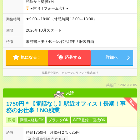
柏駅から徒歩3分
●住宅リフォーム会社●
★9:00～18:00（休憩時間 12:00～13:00）
勤務時間
2026年10月スタート
期間
履歴書不要
/
40～50代活躍中
/
服装自由
特徴
気になる！
応募する
詳細へ
掲載元企業名
ヒューマンリソシア株式会社
掲載日：2026.08.05
未読
NEW
1750円＊【電話なし】駅近オフィス！長期！事
務のお仕事！NO残業
派遣
職種未経験OK
ブランクOK
WEB登録・面接OK
時給1750円 月収例 275,625円
給与
交通費別途支給あり