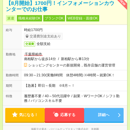
NEW
【8月開始】1700円！インフォメーションカウ
ンターでのお仕事
派遣
職種未経験OK
ブランクOK
WEB登録・面接OK
時給1700円
給与
交通費別途支給あり
全額支給
交通費
千葉県柏市
勤務地
南柏駅から徒歩14分
/
新柏駅から車13分
ショッピングセンターの新規開発，既存店舗の運営管理
09:30～21:30(実働8時間 休憩4時間) ※4時間～就業OK！
勤務時間
【急募】即日～長期 ※8月～！
期間
履歴書不要
/
40～50代活躍中
/
副業・WワークOK
/
シフト勤
特徴
務
/
パソコンスキル不要
気になる！
応募する
詳細へ
掲載元企業名
パーソルテンプスタッフ株式会社 首都圏