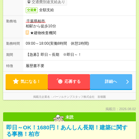
交通費別途支給あり
全額支給
交通費
千葉県柏市
勤務地
柏駅から徒歩10分
★建物検査機関
09:00～18:00(実働8時間 休憩1時間)
勤務時間
【急募】即日～長期 ※即日～！
期間
履歴書不要
特徴
気になる！
応募する
詳細へ
掲載元企業名
パーソルテンプスタッフ株式会社 首都圏
掲載日：2026.08.02
未読
即日～OK！1680円！あんしん長期！建築に関す
る事務！柏市