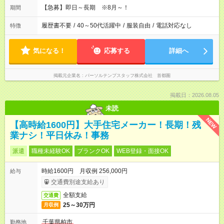
【急募】即日～長期 ※8月～！
期間
履歴書不要
/
40～50代活躍中
/
服装自由
/
電話対応なし
特徴
気になる！
応募する
詳細へ
掲載元企業名
パーソルテンプスタッフ株式会社 首都圏
掲載日：2026.08.05
未読
NEW
【高時給1600円】大手住宅メーカー！長期！残
業ナシ！平日休み！事務
派遣
職種未経験OK
ブランクOK
WEB登録・面接OK
時給1600円 月収例 256,000円
給与
交通費別途支給あり
全額支給
交通費
25～30万円
月収例
千葉県柏市
勤務地