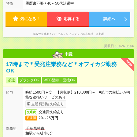
履歴書不要
/
40～50代活躍中
特徴
気になる！
応募する
詳細へ
掲載元企業名
パーソルテンプスタッフ株式会社 首都圏
掲載日：2026.08.06
未読
NEW
17時まで＊受発注業務など＊オフィカジ勤務
OK
派遣
ブランクOK
WEB登録・面接OK
時給1500円＋交 【月収例】210,000円～ ■給与の前払いが可
給与
能な速払いサービスあり
交通費別途支給あり
交通費支給あり
交通費
20～25万円
月収例
千葉県柏市
勤務地
柏駅から徒歩6分