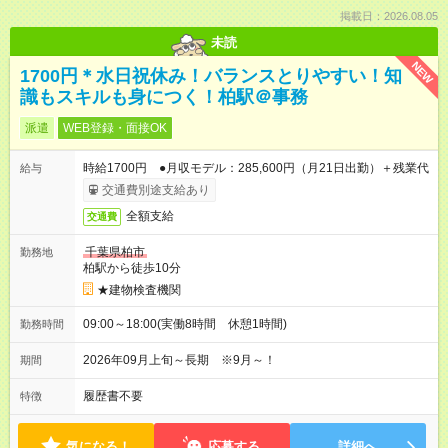
掲載日：2026.08.05
未読
NEW
1700円＊水日祝休み！バランスとりやすい！知
識もスキルも身につく！柏駅＠事務
派遣
WEB登録・面接OK
時給1700円 ●月収モデル：285,600円（月21日出勤）＋残業代
給与
交通費別途支給あり
全額支給
交通費
千葉県柏市
勤務地
柏駅から徒歩10分
★建物検査機関
09:00～18:00(実働8時間 休憩1時間)
勤務時間
2026年09月上旬～長期 ※9月～！
期間
履歴書不要
特徴
気になる！
応募する
詳細へ