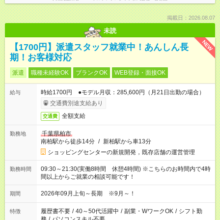
掲載日：2026.08.07
未読
NEW
【1700円】派遣スタッフ就業中！あんしん長
期！お客様対応
派遣
職種未経験OK
ブランクOK
WEB登録・面接OK
時給1700円 ●モデル月収：285,600円（月21日出勤の場合）
給与
交通費別途支給あり
全額支給
交通費
千葉県柏市
勤務地
南柏駅から徒歩14分
/
新柏駅から車13分
ショッピングセンターの新規開発，既存店舗の運営管理
09:30～21:30(実働8時間 休憩4時間) ※こちらのお時間内で4時
勤務時間
間以上からご就業の相談可能です！
2026年09月上旬～長期 ※9月～！
期間
履歴書不要
/
40～50代活躍中
/
副業・WワークOK
/
シフト勤
特徴
務
/
パソコンスキル不要