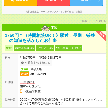
掲載元企業名
パーソルテンプスタッフ株式会社 首都圏
掲載日：2026.08.05
未読
NEW
1750円＊《時間相談OK！》駅近！長期！栄養
士の知識を活かしたお仕事
派遣
職種未経験OK
ブランクOK
WEB登録・面接OK
時給1750円 月収例 238,875円
給与
交通費別途支給あり
全額支給
交通費
20～25万円
月収例
千葉県柏市
勤務地
柏駅から徒歩2分
不動産賃貸業
09:30～17:00(実働6時間30分 休憩1時間) ※ライフスタイルに
勤務時間
合わせて時間のご相談も可能です！