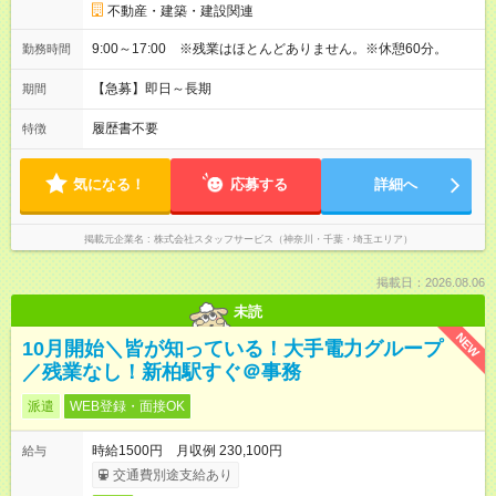
不動産・建築・建設関連
9:00～17:00 ※残業はほとんどありません。※休憩60分。
勤務時間
【急募】即日～長期
期間
履歴書不要
特徴
気になる！
応募する
詳細へ
掲載元企業名
株式会社スタッフサービス（神奈川・千葉・埼玉エリア）
掲載日：2026.08.06
未読
NEW
10月開始＼皆が知っている！大手電力グループ
／残業なし！新柏駅すぐ＠事務
派遣
WEB登録・面接OK
時給1500円 月収例 230,100円
給与
交通費別途支給あり