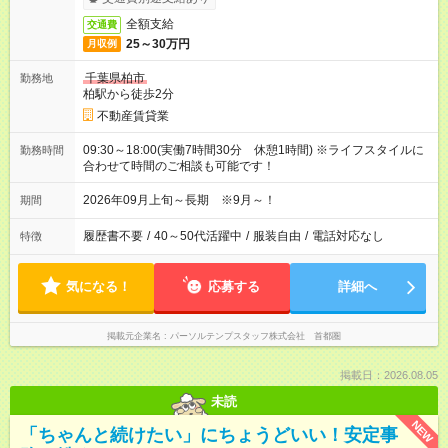
全額支給
交通費
25～30万円
月収例
千葉県柏市
勤務地
柏駅から徒歩2分
不動産賃貸業
09:30～18:00(実働7時間30分 休憩1時間) ※ライフスタイルに
勤務時間
合わせて時間のご相談も可能です！
2026年09月上旬～長期 ※9月～！
期間
履歴書不要
/
40～50代活躍中
/
服装自由
/
電話対応なし
特徴
気になる！
応募する
詳細へ
掲載元企業名
パーソルテンプスタッフ株式会社 首都圏
掲載日：2026.08.05
未読
NEW
「ちゃんと続けたい」にちょうどいい！安定事