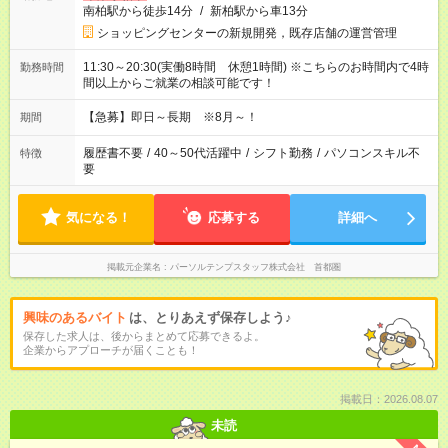
南柏駅から徒歩14分
/
新柏駅から車13分
ショッピングセンターの新規開発，既存店舗の運営管理
11:30～20:30(実働8時間 休憩1時間) ※こちらのお時間内で4時
勤務時間
間以上からご就業の相談可能です！
【急募】即日～長期 ※8月～！
期間
履歴書不要
/
40～50代活躍中
/
シフト勤務
/
パソコンスキル不
特徴
要
気になる！
応募する
詳細へ
掲載元企業名
パーソルテンプスタッフ株式会社 首都圏
興味のあるバイト
は、とりあえず保存しよう♪
保存した求人は、後からまとめて応募できるよ。
企業からアプローチが届くことも！
掲載日：2026.08.07
未読