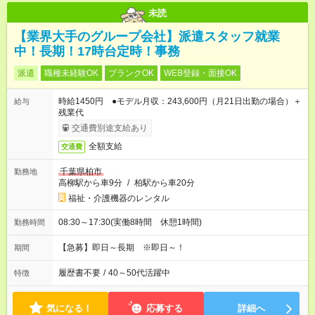
未読
【業界大手のグループ会社】派遣スタッフ就業
中！長期！17時台定時！事務
派遣
職種未経験OK
ブランクOK
WEB登録・面接OK
時給1450円 ●モデル月収：243,600円（月21日出勤の場合）＋
給与
残業代
交通費別途支給あり
全額支給
交通費
千葉県柏市
勤務地
高柳駅から車9分
/
柏駅から車20分
福祉・介護機器のレンタル
08:30～17:30(実働8時間 休憩1時間)
勤務時間
【急募】即日～長期 ※即日～！
期間
履歴書不要
/
40～50代活躍中
特徴
気になる！
応募する
詳細へ