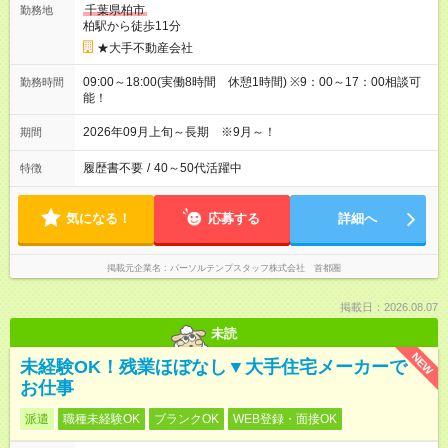
千葉県柏市
勤務地
柏駅から徒歩11分
★大手不動産会社
09:00～18:00(実働8時間 休憩1時間) ※9：00～17：00相談可
勤務時間
能！
2026年09月上旬～長期 ※9月～！
期間
履歴書不要
/
40～50代活躍中
特徴
気になる！
応募する
詳細へ
掲載元企業名
パーソルテンプスタッフ株式会社 首都圏
掲載日：2026.08.07
未読
NEW
未経験OK！残業ほぼなし▼大手住宅メーカーで
お仕事
派遣
職種未経験OK
ブランクOK
WEB登録・面接OK