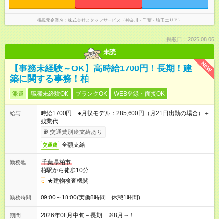
掲載元企業名
株式会社スタッフサービス（神奈川・千葉・埼玉エリア）
掲載日：2026.08.06
未読
NEW
【事務未経験～OK】高時給1700円！長期！建
築に関する事務！柏
派遣
職種未経験OK
ブランクOK
WEB登録・面接OK
時給1700円 ●月収モデル：285,600円（月21日出勤の場合）＋
給与
残業代
交通費別途支給あり
全額支給
交通費
千葉県柏市
勤務地
柏駅から徒歩10分
★建物検査機関
09:00～18:00(実働8時間 休憩1時間)
勤務時間
2026年08月中旬～長期 ※8月～！
期間