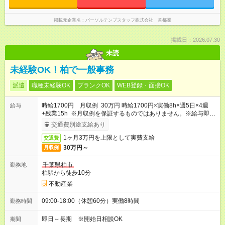
掲載元企業名
パーソルテンプスタッフ株式会社 首都圏
掲載日：2026.07.30
未読
未経験OK！柏で一般事務
派遣
職種未経験OK
ブランクOK
WEB登録・面接OK
時給1700円 月収例 30万円 時給1700円×実働8h×週5日×4週
給与
+残業15h ※月収例を保証するものではありません。※給与即受
取りサービス利用可（利用条件有）
交通費別途支給あり
1ヶ月3万円を上限として実費支給
交通費
30万円～
月収例
千葉県柏市
勤務地
柏駅から徒歩10分
不動産業
09:00-18:00（休憩60分）実働8時間
勤務時間
即日～長期 ※開始日相談OK
期間