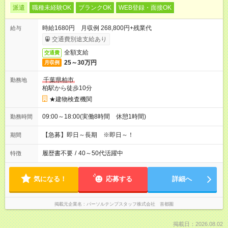
派遣
職種未経験OK
ブランクOK
WEB登録・面接OK
時給1680円 月収例 268,800円+残業代
給与
交通費別途支給あり
全額支給
交通費
25～30万円
月収例
千葉県柏市
勤務地
柏駅から徒歩10分
★建物検査機関
09:00～18:00(実働8時間 休憩1時間)
勤務時間
【急募】即日～長期 ※即日～！
期間
履歴書不要
/
40～50代活躍中
特徴
気になる！
応募する
詳細へ
掲載元企業名
パーソルテンプスタッフ株式会社 首都圏
掲載日：2026.08.02