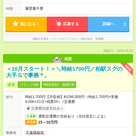
履歴書不要
特徴
気になる！
応募する
詳細へ
掲載元企業名
パーソルテンプスタッフ株式会社 首都圏
掲載日：2026.08.06
未読
NEW
＜10月スタート！＞＼時給1700円／柏駅スグの
大手Ｇで事務＊。
派遣
ブランクOK
WEB登録・面接OK
時給1,700円【月収例】約296,000円（時給1,700円×実働
給与
8.00h×21日+残業5h）+交通費
交通費別途支給あり
通勤交通費の支給あり（当社規定による）
交通費
25～30万円
月収例
千葉県柏市
勤務地