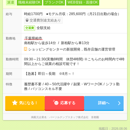
派遣
職種未経験OK
ブランクOK
WEB登録・面接OK
時給1700円 ●モデル月収：285,600円（月21日出勤の場合）
給与
交通費別途支給あり
全額支給
交通費
千葉県柏市
勤務地
南柏駅から徒歩14分
/
新柏駅から車13分
ショッピングセンターの新規開発，既存店舗の運営管理
09:30～21:30(実働8時間 休憩4時間) ※こちらのお時間内で4時
勤務時間
間以上からご就業の相談可能です！
【急募】即日～長期 ※8月～！
期間
履歴書不要
/
40～50代活躍中
/
副業・WワークOK
/
シフト勤
特徴
務
/
パソコンスキル不要
気になる！
応募する
詳細へ
掲載元企業名
パーソルテンプスタッフ株式会社 首都圏
掲載日：2026.08.06