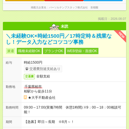
掲載元企業名
パーソルテンプスタッフ株式会社 首都圏
掲載日：2026.08.07
未読
NEW
＼未経験OK×時給1500円／17時定時＆残業な
し！データ入力などコツコツ事務
派遣
職種未経験OK
ブランクOK
WEB登録・面接OK
時給1500円
給与
交通費別途支給あり
全額支給
交通費
千葉県柏市
勤務地
柏駅から徒歩11分
★大手不動産会社
09:00～17:00(実働7時間 休憩1時間) ※9：00～18：00相談可
勤務時間
能！
【急募】即日～長期 ※8月～！
期間