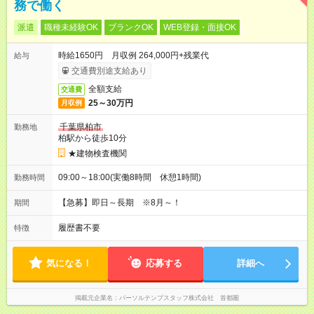
務で働く
派遣
職種未経験OK
ブランクOK
WEB登録・面接OK
時給1650円 月収例 264,000円+残業代
給与
交通費別途支給あり
全額支給
交通費
25～30万円
月収例
千葉県柏市
勤務地
柏駅から徒歩10分
★建物検査機関
09:00～18:00(実働8時間 休憩1時間)
勤務時間
【急募】即日～長期 ※8月～！
期間
履歴書不要
特徴
気になる！
応募する
詳細へ
掲載元企業名
パーソルテンプスタッフ株式会社 首都圏