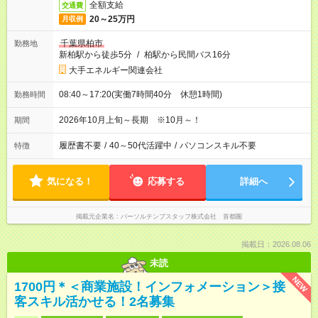
全額支給
交通費
20～25万円
月収例
千葉県柏市
勤務地
新柏駅から徒歩5分
/
柏駅から民間バス16分
大手エネルギー関連会社
08:40～17:20(実働7時間40分 休憩1時間)
勤務時間
2026年10月上旬～長期 ※10月～！
期間
履歴書不要
/
40～50代活躍中
/
パソコンスキル不要
特徴
気になる！
応募する
詳細へ
掲載元企業名
パーソルテンプスタッフ株式会社 首都圏
掲載日：2026.08.06
未読
NEW
1700円＊＜商業施設！インフォメーション＞接
客スキル活かせる！2名募集