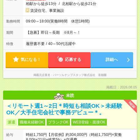
柏駅から徒歩13分
/
北柏駅から徒歩21分
賃貸住宅、事業施設
09:00～18:00(実働8時間 休憩1時間)
勤務時間
【急募】即日～長期 ※8月～！
期間
履歴書不要
/
40～50代活躍中
特徴
気になる！
応募する
詳細へ
掲載元企業名
パーソルテンプスタッフ株式会社 首都圏
掲載日：2026.08.05
未読
NEW
＜リモート週1～2日＊時短も相談OK＞未経験
OK／大手住宅会社で事務デビュー＊。
派遣
職種未経験OK
ブランクOK
WEB登録・面接OK
時給1,750円【月収例】約304,000円（時給1,750円×実働
給与
8.00h×21日+残業5h）+交通費