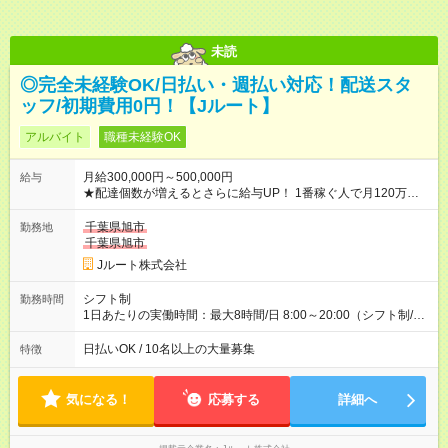
未読
◎完全未経験OK/日払い・週払い対応！配送スタ
ッフ/初期費用0円！【Jルート】
アルバイト
職種未経験OK
月給300,000円～500,000円
給与
★配達個数が増えるとさらに給与UP！ 1番稼ぐ人で月120万ほ
ど！ ・主要都市エリア 月収55万円／週5日稼働 月収65万~112
万円／週6日稼働 ・地方郊外エリア 月収40万円／週5日稼働 月
千葉県旭市
勤務地
収40万円~50万円／週6日稼働 ＜モデルイメージ＞ ■月収50万
千葉県旭市
円 (27歳男性/江東区在住)※元建築関係 1日150個配達×25日勤務
Jルート株式会社
(日休み) ■月収80万円(43歳男性/墨田区在住)※元営業 1日200個
配達×25日勤務(月休み) 【試用期間】試用期間なし
シフト制
勤務時間
1日あたりの実働時間：最大8時間/日 8:00～20:00（シフト制/実
働8時間） ※週5日勤務（場所次第では週4も有り） ※配達状況に
よって時間外での勤務可能性有り ※案件により多少の前後あり
日払いOK / 10名以上の大量募集
特徴
※配達が完了次第、帰社OKです
気になる！
応募する
詳細へ