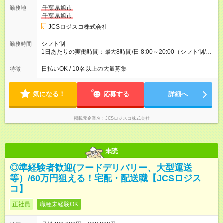
万円／週6日稼働 ・地方郊外エリア 月収40万円／週5日稼働 月
千葉県旭市
勤務地
収40万円~50万円／週6日稼働 ＜モデルイメージ＞ ■月収50万
千葉県旭市
円 (27歳男性/江東区在住)※元建築関係 1日150個配達×25日勤務
JCSロジスコ株式会社
(日休み) ■月収80万円(43歳男性/墨田区在住)※元営業 1日200個
配達×25日勤務(月休み) 【試用期間】試用期間なし
シフト制
勤務時間
1日あたりの実働時間：最大8時間/日 8:00～20:00（シフト制/実
働8時間） ※週5日勤務（場所次第では週4も有り） ※配達状況に
よって時間外での勤務可能性有り ※案件により多少の前後あり
日払いOK / 10名以上の大量募集
特徴
※配達が完了次第、帰社OKです
気になる！
応募する
詳細へ
掲載元企業名
JCSロジスコ株式会社
未読
◎準経験者歓迎(フードデリバリー、大型運送
等）/60万円狙える！宅配・配送職【JCSロジス
コ】
正社員
職種未経験OK