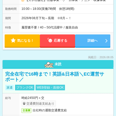
【大手出版社】出版事業・ゲーム事業・アニメ・映像事業
10:00～18:00(実働7時間 休憩1時間)
勤務時間
2026年08月下旬～長期 ※8月～！
期間
履歴書不要
/
40～50代活躍中
/
服装自由
特徴
気になる！
応募する
詳細へ
掲載日：2026.08.05
未読
完全在宅で16時まで！英語&日本語＼EC運営サ
ポート／
派遣
ブランクOK
WEB登録・面接OK
時給2450円＋交
給与
交通費別途支給あり
出社時の通勤交通費支給
交通費