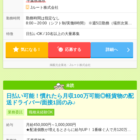
収40万円~50万円／週6日稼働 ＜モデルイメージ＞ ■月収50万
千葉県旭市
円 (27歳男性/江東区在住)※元建築関係 1日150個配達×25日勤務
Jルート株式会社
(日休み) ■月収80万円(43歳男性/墨田区在住)※元営業 1日200個
配達×25日勤務(月休み) 【試用期間】試用期間なし
勤務時間は指定なし
勤務時間
8:00～20:00（シフト制/実働8時間） ※週5日勤務（場所次第で
は週4も有り） ※配達状況によって時間外での勤務可能性有り ※
案件により多少の前後あり ※配達が完了次第、帰社OKです
日払いOK / 10名以上の大量募集
特徴
気になる！
応募する
詳細へ
掲載元企業名
Jルート株式会社
未読
日払い可能！慣れたら月収100万可能◎軽貨物の配
送ドライバー/面接1回のみ♪
業務委託
職種未経験OK
月給450,000円～1,000,000円
給与
★配達個数が増えるとさらに給与UP！ 1番稼ぐ人で月120万ほ
ど！ ・主要都市エリア 月収55万円／週5日稼働 月収65万~112
万円／週6日稼働 ・地方郊外エリア 月収40万円／週5日稼働 月