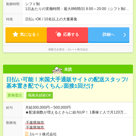
配達×25日勤務(月休み) 【試用期間】試用期間なし
シフト制
勤務時間
1日あたりの実働時間：最大8時間/日 8:00～20:00（シフト制/実
働8時間） ※週5日勤務（場所次第では週4も有り） ※配達状況に
よって時間外での勤務可能性有り ※案件により多少の前後あり
日払いOK / 10名以上の大量募集
特徴
※配達が完了次第、帰社OKです
気になる！
応募する
詳細へ
掲載元企業名
Jルート株式会社
未読
日払い可能！米国大手通販サイトの配送スタッフ/
基本置き配でらくちん♪面接1回だけ
業務委託
職種未経験OK
月給300,000円～500,000円
給与
★配達個数が増えるとさらに給与UP！ 1番稼ぐ人で月120万ほ
ど！ ・主要都市エリア 月収55万円／週5日稼働 月収65万~112
万円／週6日稼働 ・地方郊外エリア 月収40万円／週5日稼働 月
千葉県旭市
勤務地
収40万円~50万円／週6日稼働 ＜モデルイメージ＞ ■月収50万
千葉県旭市
円 (27歳男性/江東区在住)※元建築関係 1日150個配達×25日勤務
Jルート株式会社