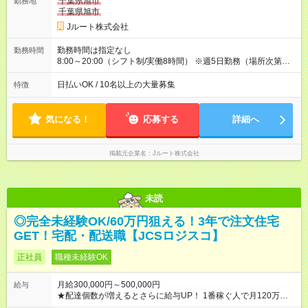
千葉県旭市
勤務地
収40万円~50万円／週6日稼働 ＜モデルイメージ＞ ■月収50万
千葉県旭市
円 (27歳男性/江東区在住)※元建築関係 1日150個配達×25日勤務
Jルート株式会社
(日休み) ■月収80万円(43歳男性/墨田区在住)※元営業 1日200個
配達×25日勤務(月休み) 【試用期間】試用期間なし
勤務時間は指定なし
勤務時間
8:00～20:00（シフト制/実働8時間） ※週5日勤務（場所次第で
は週4も有り） ※配達状況によって時間外での勤務可能性有り ※
案件により多少の前後あり ※配達が完了次第、帰社OKです
日払いOK / 10名以上の大量募集
特徴
気になる！
応募する
詳細へ
掲載元企業名
Jルート株式会社
未読
◎完全未経験OK/60万円狙える！3年で注文住宅
GET！宅配・配送職【JCSロジスコ】
正社員
職種未経験OK
月給300,000円～500,000円
給与
★配達個数が増えるとさらに給与UP！ 1番稼ぐ人で月120万ほ
ど！ ・主要都市エリア 月収55万円／週5日稼働 月収65万~112