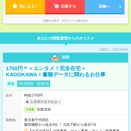
気になる！
応募する
詳細へ
掲載元企業名
JCSロジスコ株式会社
あなたの閲覧履歴からのオススメ
掲載日：2026.08.06
未読
1750円＊＜エンタメ！完全在宅＞
KADOKAWA！書籍データに関わるお仕事
派遣
WEB登録・面接OK
時給1750円
給与
交通費別途支給あり
全額支給
交通費
東京都千代田区
勤務地
飯田橋駅から徒歩3分
/
九段下駅から徒歩7分