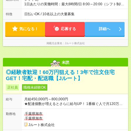
1日あたりの実働時間：最大8時間/日 8:00～20:00（シフト制/実
働8時間） ※週5日勤務（場所次第では週4も有り） ※配達状況に
よって時間外での勤務可能性有り ※案件により多少の前後あり
日払いOK / 10名以上の大量募集
特徴
※配達が完了次第、帰社OKです
気になる！
応募する
詳細へ
掲載元企業名
Jルート株式会社
未読
◎経験者歓迎！60万円狙える！3年で注文住宅
GET！宅配・配送職【Jルート】
正社員
職種未経験OK
月給450,000円～800,000円
給与
★配達個数が増えるとさらに給与UP！ 1番稼ぐ人で月120万ほ
ど！ ・主要都市エリア 月収55万円／週5日稼働 月収65万~112
万円／週6日稼働 ・地方郊外エリア 月収40万円／週5日稼働 月
千葉県旭市
勤務地
収40万円~50万円／週6日稼働 ＜モデルイメージ＞ ■月収50万
千葉県旭市
円 (27歳男性/江東区在住)※元建築関係 1日150個配達×25日勤務
Jルート株式会社
(日休み) ■月収80万円(43歳男性/墨田区在住)※元営業 1日200個