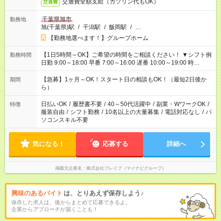
交通費全額支給（ガソリン代もOK）
交通費
千葉県旭市
勤務地
旭(千葉県)駅
/
干潟駅
/
飯岡駅
/
…
【勤務地選べます！】グループホーム
【1日5時間～OK】ご希望の時間をご相談ください！ ▼シフト例
勤務時間
日勤 9:00～18:00 早番 7:00～16:00 遅番 10:00～19:00 時
短 10:00～15:00 上記はあくまで一例です。 「夕方までには帰宅
しておきたい」 「朝はゆっくりのスタートがいい」 「お昼の時
【急募】1ヶ月～OK！スタート日の相談もOK！（最短2日後か
期間
間を有効に使いたい」 など、ご希望があれば教えてください
ら）
ね。
日払いOK
/
履歴書不要
/
40～50代活躍中
/
副業・WワークOK
/
特徴
服装自由
/
シフト勤務
/
10名以上の大量募集
/
電話対応なし
/
パ
ソコンスキル不要
気になる！
応募する
詳細へ
掲載元企業名
株式会社ブレイブ（マイナビグループ）
興味のあるバイト
は、とりあえず保存しよう♪
保存した求人は、後からまとめて応募できるよ。
企業からアプローチが届くことも！