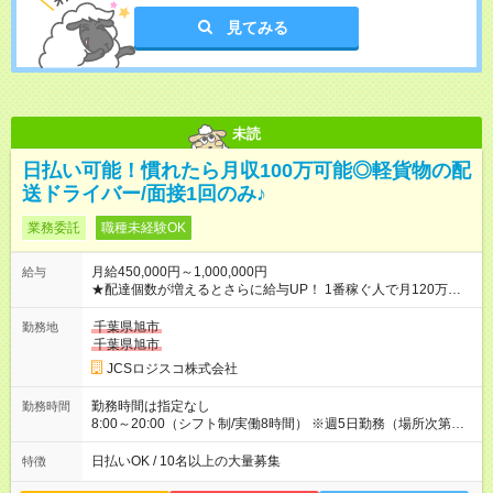
見てみる
未読
日払い可能！慣れたら月収100万可能◎軽貨物の配
送ドライバー/面接1回のみ♪
業務委託
職種未経験OK
月給450,000円～1,000,000円
給与
★配達個数が増えるとさらに給与UP！ 1番稼ぐ人で月120万ほ
ど！ ・主要都市エリア 月収55万円／週5日稼働 月収65万~112
万円／週6日稼働 ・地方郊外エリア 月収40万円／週5日稼働 月
千葉県旭市
勤務地
収40万円~50万円／週6日稼働 ＜モデルイメージ＞ ■月収50万
千葉県旭市
円 (27歳男性/江東区在住)※元建築関係 1日150個配達×25日勤務
JCSロジスコ株式会社
(日休み) ■月収80万円(43歳男性/墨田区在住)※元営業 1日200個
配達×25日勤務(月休み) 【試用期間】試用期間なし
勤務時間は指定なし
勤務時間
8:00～20:00（シフト制/実働8時間） ※週5日勤務（場所次第で
は週4も有り） ※配達状況によって時間外での勤務可能性有り ※
案件により多少の前後あり ※配達が完了次第、帰社OKです
日払いOK / 10名以上の大量募集
特徴