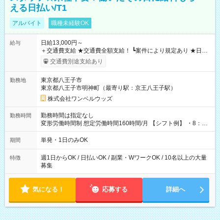
える日払い/T1
アルバイト
職種未経験OK
日給13,000円～
給与
＋交通費支給 ★交通費全額支給！ ┗案件により規定あり ★日払
いOK！（規定あり） ┗働いたその日に現金GET♪ お仕事後はコ
交通費別途支給あり
ンビニATMから 日払い分を引き落とせます！ 【試用期間】試
用期間なし
東京都八王子市
勤務地
東京都八王子市明神町（最寄り駅：京王八王子駅）
株式会社ワンベルウッズ
勤務時間は指定なし
勤務時間
変形労働時間制 想定労働時間160時間/月 【シフト例】 ・8：00
～21：00
単発・1日のみOK
期間
週1日からOK / 日払いOK / 副業・WワークOK / 10名以上の大量
特徴
募集
気になる！
応募する
詳細へ