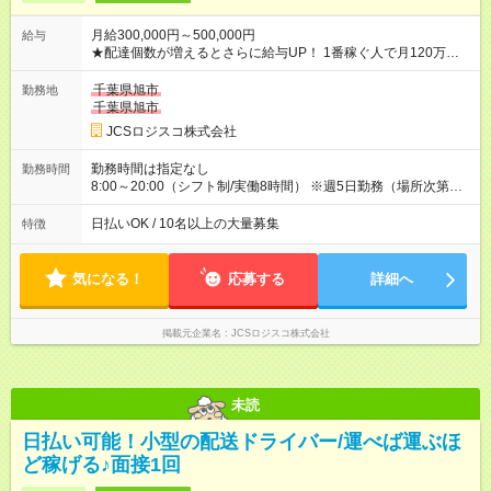
月給300,000円～500,000円
給与
★配達個数が増えるとさらに給与UP！ 1番稼ぐ人で月120万ほ
ど！ ・主要都市エリア 月収55万円／週5日稼働 月収65万~112
万円／週6日稼働 ・地方郊外エリア 月収40万円／週5日稼働 月
千葉県旭市
勤務地
収40万円~50万円／週6日稼働 ＜モデルイメージ＞ ■月収50万
千葉県旭市
円 (27歳男性/江東区在住)※元建築関係 1日150個配達×25日勤務
JCSロジスコ株式会社
(日休み) ■月収80万円(43歳男性/墨田区在住)※元営業 1日200個
配達×25日勤務(月休み) 【試用期間】試用期間なし
勤務時間は指定なし
勤務時間
8:00～20:00（シフト制/実働8時間） ※週5日勤務（場所次第で
は週4も有り） ※配達状況によって時間外での勤務可能性有り ※
案件により多少の前後あり ※配達が完了次第、帰社OKです
日払いOK / 10名以上の大量募集
特徴
気になる！
応募する
詳細へ
掲載元企業名
JCSロジスコ株式会社
未読
日払い可能！小型の配送ドライバー/運べば運ぶほ
ど稼げる♪面接1回