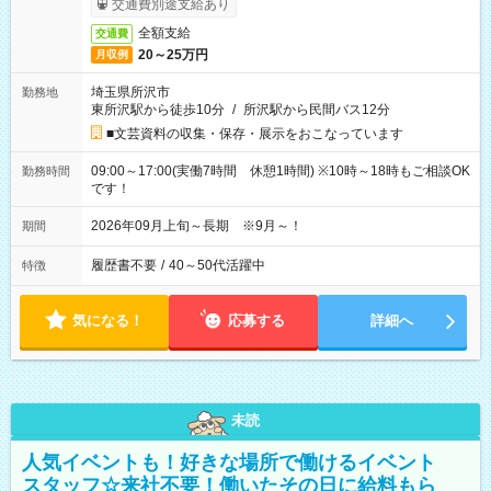
交通費別途支給あり
全額支給
交通費
20～25万円
月収例
埼玉県所沢市
勤務地
東所沢駅から徒歩10分
/
所沢駅から民間バス12分
■文芸資料の収集・保存・展示をおこなっています
09:00～17:00(実働7時間 休憩1時間) ※10時～18時もご相談OK
勤務時間
です！
2026年09月上旬～長期 ※9月～！
期間
履歴書不要
/
40～50代活躍中
特徴
気になる！
応募する
詳細へ
未読
人気イベントも！好きな場所で働けるイベント
スタッフ☆来社不要！働いたその日に給料もら