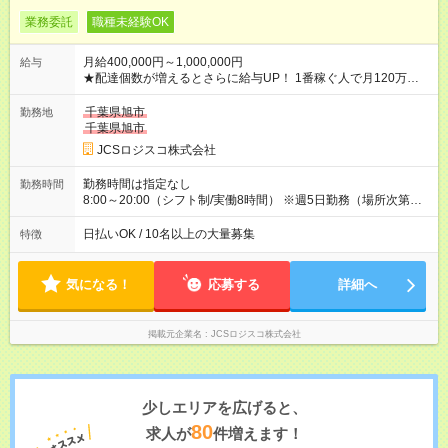
業務委託
職種未経験OK
月給400,000円～1,000,000円
給与
★配達個数が増えるとさらに給与UP！ 1番稼ぐ人で月120万ほ
ど！ ・主要都市エリア 月収55万円／週5日稼働 月収65万~112
万円／週6日稼働 ・地方郊外エリア 月収40万円／週5日稼働 月
千葉県旭市
勤務地
収40万円~50万円／週6日稼働 ＜モデルイメージ＞ ■月収50万
千葉県旭市
円 (27歳男性/江東区在住)※元建築関係 1日150個配達×25日勤務
JCSロジスコ株式会社
(日休み) ■月収80万円(43歳男性/墨田区在住)※元営業 1日200個
配達×25日勤務(月休み) 【試用期間】試用期間なし
勤務時間は指定なし
勤務時間
8:00～20:00（シフト制/実働8時間） ※週5日勤務（場所次第で
は週4も有り） ※配達状況によって時間外での勤務可能性有り ※
案件により多少の前後あり ※配達が完了次第、帰社OKです
日払いOK / 10名以上の大量募集
特徴
気になる！
応募する
詳細へ
掲載元企業名
JCSロジスコ株式会社
少しエリアを広げると、
80
求人が
件増えます！