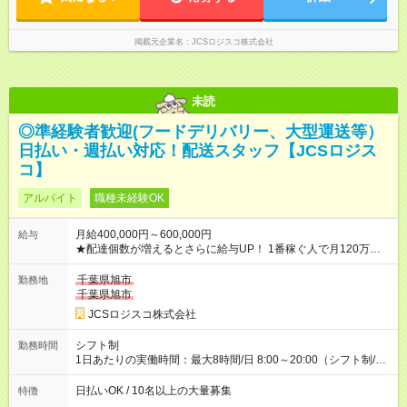
掲載元企業名
JCSロジスコ株式会社
未読
◎準経験者歓迎(フードデリバリー、大型運送等）
日払い・週払い対応！配送スタッフ【JCSロジス
コ】
アルバイト
職種未経験OK
月給400,000円～600,000円
給与
★配達個数が増えるとさらに給与UP！ 1番稼ぐ人で月120万ほ
ど！ ・主要都市エリア 月収55万円／週5日稼働 月収65万~112
万円／週6日稼働 ・地方郊外エリア 月収40万円／週5日稼働 月
千葉県旭市
勤務地
収40万円~50万円／週6日稼働 ＜モデルイメージ＞ ■月収50万
千葉県旭市
円 (27歳男性/江東区在住)※元建築関係 1日150個配達×25日勤務
JCSロジスコ株式会社
(日休み) ■月収80万円(43歳男性/墨田区在住)※元営業 1日200個
配達×25日勤務(月休み) 【試用期間】試用期間なし
シフト制
勤務時間
1日あたりの実働時間：最大8時間/日 8:00～20:00（シフト制/実
働8時間） ※週5日勤務（場所次第では週4も有り） ※配達状況に
よって時間外での勤務可能性有り ※案件により多少の前後あり
日払いOK / 10名以上の大量募集
特徴
※配達が完了次第、帰社OKです