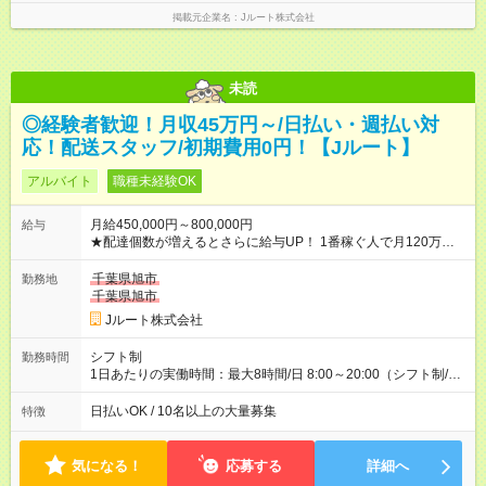
掲載元企業名
Jルート株式会社
未読
◎経験者歓迎！月収45万円～/日払い・週払い対
応！配送スタッフ/初期費用0円！【Jルート】
アルバイト
職種未経験OK
月給450,000円～800,000円
給与
★配達個数が増えるとさらに給与UP！ 1番稼ぐ人で月120万ほ
ど！ ・主要都市エリア 月収55万円／週5日稼働 月収65万~112
万円／週6日稼働 ・地方郊外エリア 月収40万円／週5日稼働 月
千葉県旭市
勤務地
収40万円~50万円／週6日稼働 ＜モデルイメージ＞ ■月収50万
千葉県旭市
円 (27歳男性/江東区在住)※元建築関係 1日150個配達×25日勤務
Jルート株式会社
(日休み) ■月収80万円(43歳男性/墨田区在住)※元営業 1日200個
配達×25日勤務(月休み) 【試用期間】試用期間なし
シフト制
勤務時間
1日あたりの実働時間：最大8時間/日 8:00～20:00（シフト制/実
働8時間） ※週5日勤務（場所次第では週4も有り） ※配達状況に
よって時間外での勤務可能性有り ※案件により多少の前後あり
日払いOK / 10名以上の大量募集
特徴
※配達が完了次第、帰社OKです
気になる！
応募する
詳細へ