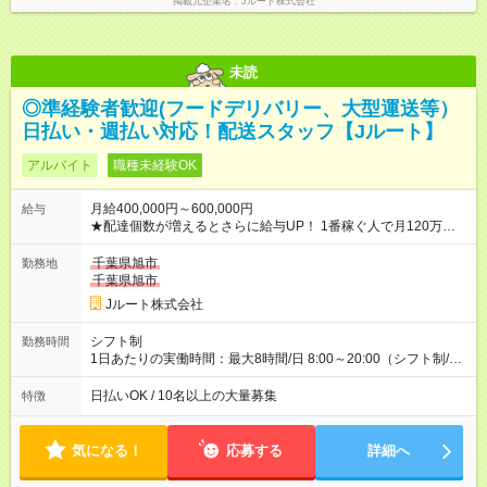
掲載元企業名
Jルート株式会社
未読
◎準経験者歓迎(フードデリバリー、大型運送等）
日払い・週払い対応！配送スタッフ【Jルート】
アルバイト
職種未経験OK
月給400,000円～600,000円
給与
★配達個数が増えるとさらに給与UP！ 1番稼ぐ人で月120万ほ
ど！ ・主要都市エリア 月収55万円／週5日稼働 月収65万~112
万円／週6日稼働 ・地方郊外エリア 月収40万円／週5日稼働 月
千葉県旭市
勤務地
収40万円~50万円／週6日稼働 ＜モデルイメージ＞ ■月収50万
千葉県旭市
円 (27歳男性/江東区在住)※元建築関係 1日150個配達×25日勤務
Jルート株式会社
(日休み) ■月収80万円(43歳男性/墨田区在住)※元営業 1日200個
配達×25日勤務(月休み) 【試用期間】試用期間なし
シフト制
勤務時間
1日あたりの実働時間：最大8時間/日 8:00～20:00（シフト制/実
働8時間） ※週5日勤務（場所次第では週4も有り） ※配達状況に
よって時間外での勤務可能性有り ※案件により多少の前後あり
日払いOK / 10名以上の大量募集
特徴
※配達が完了次第、帰社OKです
気になる！
応募する
詳細へ