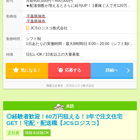
月給400,000円～600,000円
給与
★配達個数が増えるとさらに給与UP！ 1番稼ぐ人で月120万ほ
ど！ ・主要都市エリア 月収55万円／週5日稼働 月収65万~112
万円／週6日稼働 ・地方郊外エリア 月収40万円／週5日稼働 月
千葉県旭市
勤務地
収40万円~50万円／週6日稼働 ＜モデルイメージ＞ ■月収50万
千葉県旭市
円 (27歳男性/江東区在住)※元建築関係 1日150個配達×25日勤務
JCSロジスコ株式会社
(日休み) ■月収80万円(43歳男性/墨田区在住)※元営業 1日200個
配達×25日勤務(月休み) 【試用期間】試用期間なし
シフト制
勤務時間
1日あたりの実働時間：最大8時間/日 8:00～20:00（シフト制/実
働8時間） ※週5日勤務（場所次第では週4も有り） ※配達状況に
よって時間外での勤務可能性有り ※案件により多少の前後あり
日払いOK / 10名以上の大量募集
特徴
※配達が完了次第、帰社OKです
気になる！
応募する
詳細へ
掲載元企業名
JCSロジスコ株式会社
未読
◎経験者歓迎！60万円狙える！3年で注文住宅
GET！宅配・配送職【JCSロジスコ】
正社員
職種未経験OK