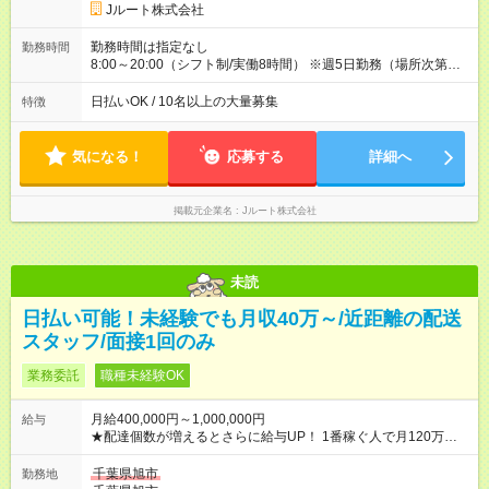
円 (27歳男性/江東区在住)※元建築関係 1日150個配達×25日勤務
Jルート株式会社
(日休み) ■月収80万円(43歳男性/墨田区在住)※元営業 1日200個
配達×25日勤務(月休み) 【試用期間】試用期間なし
勤務時間は指定なし
勤務時間
8:00～20:00（シフト制/実働8時間） ※週5日勤務（場所次第で
は週4も有り） ※配達状況によって時間外での勤務可能性有り ※
案件により多少の前後あり ※配達が完了次第、帰社OKです
日払いOK / 10名以上の大量募集
特徴
気になる！
応募する
詳細へ
掲載元企業名
Jルート株式会社
未読
日払い可能！未経験でも月収40万～/近距離の配送
スタッフ/面接1回のみ
業務委託
職種未経験OK
月給400,000円～1,000,000円
給与
★配達個数が増えるとさらに給与UP！ 1番稼ぐ人で月120万ほ
ど！ ・主要都市エリア 月収55万円／週5日稼働 月収65万~112
万円／週6日稼働 ・地方郊外エリア 月収40万円／週5日稼働 月
千葉県旭市
勤務地