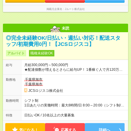
掲載元企業名
Jルート株式会社
未読
◎完全未経験OK/日払い・週払い対応！配送スタ
ッフ/初期費用0円！【JCSロジスコ】
アルバイト
職種未経験OK
月給300,000円～500,000円
給与
★配達個数が増えるとさらに給与UP！ 1番稼ぐ人で月120万ほ
ど！ ・主要都市エリア 月収55万円／週5日稼働 月収65万~112
万円／週6日稼働 ・地方郊外エリア 月収40万円／週5日稼働 月
千葉県旭市
勤務地
収40万円~50万円／週6日稼働 ＜モデルイメージ＞ ■月収50万
千葉県旭市
円 (27歳男性/江東区在住)※元建築関係 1日150個配達×25日勤務
JCSロジスコ株式会社
(日休み) ■月収80万円(43歳男性/墨田区在住)※元営業 1日200個
配達×25日勤務(月休み) 【試用期間】試用期間なし
シフト制
勤務時間
1日あたりの実働時間：最大8時間/日 8:00～20:00（シフト制/実
働8時間） ※週5日勤務（場所次第では週4も有り） ※配達状況に
よって時間外での勤務可能性有り ※案件により多少の前後あり
日払いOK / 10名以上の大量募集
特徴
※配達が完了次第、帰社OKです
気になる！
応募する
詳細へ