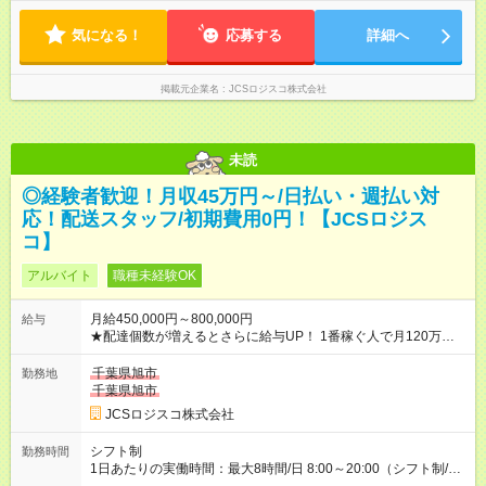
気になる！
応募する
詳細へ
掲載元企業名
JCSロジスコ株式会社
未読
◎経験者歓迎！月収45万円～/日払い・週払い対
応！配送スタッフ/初期費用0円！【JCSロジス
コ】
アルバイト
職種未経験OK
月給450,000円～800,000円
給与
★配達個数が増えるとさらに給与UP！ 1番稼ぐ人で月120万ほ
ど！ ・主要都市エリア 月収55万円／週5日稼働 月収65万~112
万円／週6日稼働 ・地方郊外エリア 月収40万円／週5日稼働 月
千葉県旭市
勤務地
収40万円~50万円／週6日稼働 ＜モデルイメージ＞ ■月収50万
千葉県旭市
円 (27歳男性/江東区在住)※元建築関係 1日150個配達×25日勤務
JCSロジスコ株式会社
(日休み) ■月収80万円(43歳男性/墨田区在住)※元営業 1日200個
配達×25日勤務(月休み) 【試用期間】試用期間なし
シフト制
勤務時間
1日あたりの実働時間：最大8時間/日 8:00～20:00（シフト制/実