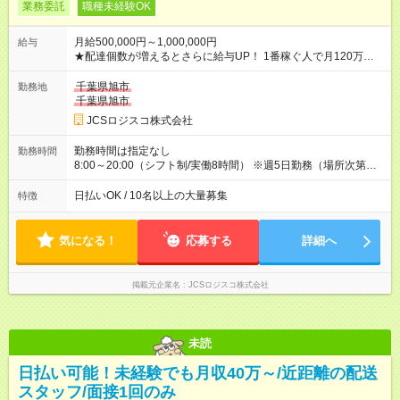
業務委託
職種未経験OK
月給500,000円～1,000,000円
給与
★配達個数が増えるとさらに給与UP！ 1番稼ぐ人で月120万ほ
ど！ ・主要都市エリア 月収55万円／週5日稼働 月収65万~112
万円／週6日稼働 ・地方郊外エリア 月収40万円／週5日稼働 月
千葉県旭市
勤務地
収40万円~50万円／週6日稼働 ＜モデルイメージ＞ ■月収50万
千葉県旭市
円 (27歳男性/江東区在住)※元建築関係 1日150個配達×25日勤務
JCSロジスコ株式会社
(日休み) ■月収80万円(43歳男性/墨田区在住)※元営業 1日200個
配達×25日勤務(月休み) 【試用期間】試用期間なし
勤務時間は指定なし
勤務時間
8:00～20:00（シフト制/実働8時間） ※週5日勤務（場所次第で
は週4も有り） ※配達状況によって時間外での勤務可能性有り ※
案件により多少の前後あり ※配達が完了次第、帰社OKです
日払いOK / 10名以上の大量募集
特徴
気になる！
応募する
詳細へ
掲載元企業名
JCSロジスコ株式会社
未読
日払い可能！未経験でも月収40万～/近距離の配送
スタッフ/面接1回のみ