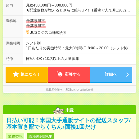
月給450,000円～800,000円
給与
★配達個数が増えるとさらに給与UP！ 1番稼ぐ人で月120万ほ
ど！ ・主要都市エリア 月収55万円／週5日稼働 月収65万~112
万円／週6日稼働 ・地方郊外エリア 月収40万円／週5日稼働 月
千葉県旭市
勤務地
収40万円~50万円／週6日稼働 ＜モデルイメージ＞ ■月収50万
千葉県旭市
円 (27歳男性/江東区在住)※元建築関係 1日150個配達×25日勤務
JCSロジスコ株式会社
(日休み) ■月収80万円(43歳男性/墨田区在住)※元営業 1日200個
配達×25日勤務(月休み) 【試用期間】試用期間なし
シフト制
勤務時間
1日あたりの実働時間：最大8時間/日 8:00～20:00（シフト制/実
働8時間） ※週5日勤務（場所次第では週4も有り） ※配達状況に
よって時間外での勤務可能性有り ※案件により多少の前後あり
日払いOK / 10名以上の大量募集
特徴
※配達が完了次第、帰社OKです
気になる！
応募する
詳細へ
掲載元企業名
JCSロジスコ株式会社
未読
日払い可能！米国大手通販サイトの配送スタッフ/
基本置き配でらくちん♪面接1回だけ
業務委託
職種未経験OK