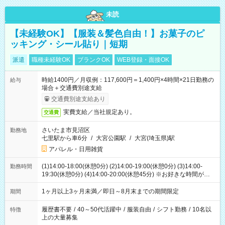
未読
【未経験OK】【服装＆髪色自由！】お菓子のピ
ッキング・シール貼り｜短期
派遣
職種未経験OK
ブランクOK
WEB登録・面接OK
時給1400円／月収例：117,600円＝1,400円×4時間×21日勤務の
給与
場合＋交通費別途支給
交通費別途支給あり
実費支給／当社規定あり。
交通費
さいたま市見沼区
勤務地
七里駅から車6分
/
大宮公園駅
/
大宮(埼玉県)駅
アパレル・日用雑貨
(1)14:00-18:00(休憩0分) (2)14:00-19:00(休憩0分) (3)14:00-
勤務時間
19:30(休憩0分) (4)14:00-20:00(休憩45分) ※お好きな時間が選べ
ます
1ヶ月以上3ヶ月未満／即日～8月末までの期間限定
期間
履歴書不要
/
40～50代活躍中
/
服装自由
/
シフト勤務
/
10名以
特徴
上の大量募集