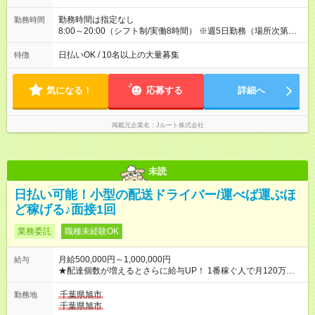
(日休み) ■月収80万円(43歳男性/墨田区在住)※元営業 1日200個
配達×25日勤務(月休み) 【試用期間】試用期間なし
勤務時間は指定なし
勤務時間
8:00～20:00（シフト制/実働8時間） ※週5日勤務（場所次第で
は週4も有り） ※配達状況によって時間外での勤務可能性有り ※
案件により多少の前後あり ※配達が完了次第、帰社OKです
日払いOK / 10名以上の大量募集
特徴
気になる！
応募する
詳細へ
掲載元企業名
Jルート株式会社
未読
日払い可能！小型の配送ドライバー/運べば運ぶほ
ど稼げる♪面接1回
業務委託
職種未経験OK
月給500,000円～1,000,000円
給与
★配達個数が増えるとさらに給与UP！ 1番稼ぐ人で月120万ほ
ど！ ・主要都市エリア 月収55万円／週5日稼働 月収65万~112
万円／週6日稼働 ・地方郊外エリア 月収40万円／週5日稼働 月
千葉県旭市
勤務地
収40万円~50万円／週6日稼働 ＜モデルイメージ＞ ■月収50万
千葉県旭市