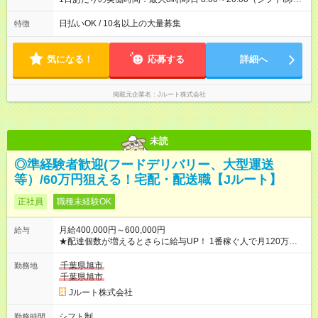
働8時間） ※週5日勤務（場所次第では週4も有り） ※配達状況に
よって時間外での勤務可能性有り ※案件により多少の前後あり
日払いOK / 10名以上の大量募集
特徴
※配達が完了次第、帰社OKです
気になる！
応募する
詳細へ
掲載元企業名
Jルート株式会社
未読
◎準経験者歓迎(フードデリバリー、大型運送
等）/60万円狙える！宅配・配送職【Jルート】
正社員
職種未経験OK
月給400,000円～600,000円
給与
★配達個数が増えるとさらに給与UP！ 1番稼ぐ人で月120万ほ
ど！ ・主要都市エリア 月収55万円／週5日稼働 月収65万~112
万円／週6日稼働 ・地方郊外エリア 月収40万円／週5日稼働 月
千葉県旭市
勤務地
収40万円~50万円／週6日稼働 ＜モデルイメージ＞ ■月収50万
千葉県旭市
円 (27歳男性/江東区在住)※元建築関係 1日150個配達×25日勤務
Jルート株式会社
(日休み) ■月収80万円(43歳男性/墨田区在住)※元営業 1日200個
配達×25日勤務(月休み) 【試用期間】試用期間なし
シフト制
勤務時間