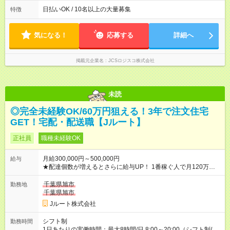
働8時間） ※週5日勤務（場所次第では週4も有り） ※配達状況に
よって時間外での勤務可能性有り ※案件により多少の前後あり
日払いOK / 10名以上の大量募集
特徴
※配達が完了次第、帰社OKです
気になる！
応募する
詳細へ
掲載元企業名
JCSロジスコ株式会社
未読
◎完全未経験OK/60万円狙える！3年で注文住宅
GET！宅配・配送職【Jルート】
正社員
職種未経験OK
月給300,000円～500,000円
給与
★配達個数が増えるとさらに給与UP！ 1番稼ぐ人で月120万ほ
ど！ ・主要都市エリア 月収55万円／週5日稼働 月収65万~112
万円／週6日稼働 ・地方郊外エリア 月収40万円／週5日稼働 月
千葉県旭市
勤務地
収40万円~50万円／週6日稼働 ＜モデルイメージ＞ ■月収50万
千葉県旭市
円 (27歳男性/江東区在住)※元建築関係 1日150個配達×25日勤務
Jルート株式会社
(日休み) ■月収80万円(43歳男性/墨田区在住)※元営業 1日200個
配達×25日勤務(月休み) 【試用期間】試用期間なし
シフト制
勤務時間
1日あたりの実働時間：最大8時間/日 8:00～20:00（シフト制/実