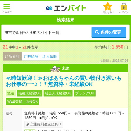
0
メニュー
気になる！
ログイン
検索結果
条件の変更
旭市で即日払いOKのバイト一覧
21
1,550
件中
1
～
21
件表示
平均時給:
円
新着順
時給順
人気順
掲載日：2026.07.26
未読
≪時短歓迎！≫おばあちゃんの買い物付き添いも
お仕事の一つ！＊無資格・未経験OK
派遣
職種未経験OK
社会人未経験OK
ブランクOK
WEB登録・面接OK
無資格未経験：時給1550円～ 有資格or経験者：時給1750円～
給与
1850円 ■日払いOK
交通費別途支給あり