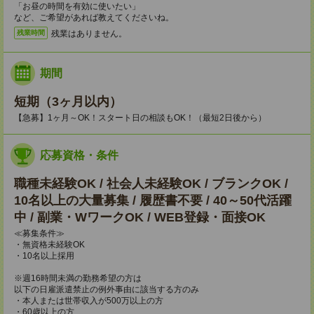
「お昼の時間を有効に使いたい」
など、ご希望があれば教えてくださいね。
残業はありません。
残業時間
期間
短期（3ヶ月以内）
【急募】1ヶ月～OK！スタート日の相談もOK！（最短2日後から）
応募資格・条件
職種未経験OK / 社会人未経験OK / ブランクOK /
10名以上の大量募集 / 履歴書不要 / 40～50代活躍
中 / 副業・WワークOK / WEB登録・面接OK
≪募集条件≫
・無資格未経験OK
・10名以上採用
※週16時間未満の勤務希望の方は
以下の日雇派遣禁止の例外事由に該当する方のみ
・本人または世帯収入が500万以上の方
・60歳以上の方