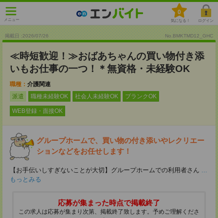
0
メニュー
気になる！
ログイン
掲載日 :2026
/
07
/
26
No.BMKTMD12_GHC
≪時短歓迎！≫おばあちゃんの買い物付き添
いもお仕事の一つ！＊無資格・未経験OK
職種：
介護関連
派遣
職種未経験OK
社会人未経験OK
ブランクOK
WEB登録・面接OK
グループホームで、買い物の付き添いやレクリエー
ションなどをお任せします！
【お手伝いしすぎないことが大切】グループホームでの利用者さん
...
もっとみる
応募が集まった時点で掲載終了
この求人は応募が集まり次第、掲載終了致します。予めご理解くださ