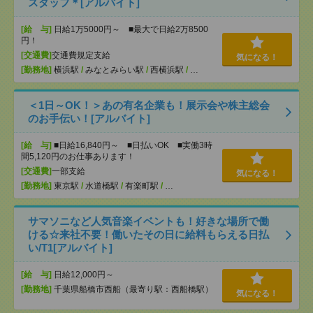
スタッフ＊[アルバイト]
[給 与]
日給1万5000円～ ■最大で日給2万8500
円！
[交通費]
交通費規定支給
気になる！
[勤務地]
横浜駅
/
みなとみらい駅
/
西横浜駅
/
…
＜1日～OK！＞あの有名企業も！展示会や株主総会
のお手伝い！[アルバイト]
[給 与]
■日給16,840円～ ■日払いOK ■実働3時
間5,120円のお仕事あります！
[交通費]
一部支給
気になる！
[勤務地]
東京駅
/
水道橋駅
/
有楽町駅
/
…
サマソニなど人気音楽イベントも！好きな場所で働
ける☆来社不要！働いたその日に給料もらえる日払
い/T1[アルバイト]
[給 与]
日給12,000円～
[勤務地]
千葉県船橋市西船（最寄り駅：西船橋駅）
気になる！