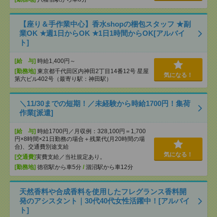
【座り＆手作業中心】香水shopの梱包スタッフ ★副
業OK ★週1日からOK ★1日1時間からOK[アルバイ
ト]
[給 与]
時給1,400円～
[勤務地]
東京都千代田区内神田2丁目14番12号 星屋
気になる！
第六ビル402号（最寄り駅：神田駅）
＼11/30までの短期！／未経験から時給1700円！集荷
作業[派遣]
[給 与]
時給1700円／月収例：328,100円＝1,700
円×8時間×21日勤務の場合＋残業代(月20時間の場
合)、交通費別途支給
気になる！
[交通費]
実費支給／当社規定あり。
[勤務地]
徳宿駅から車5分
/
涸沼駅から車12分
天然香料や合成香料を使用したフレグランス香料開
発のアシスタント｜30代40代女性活躍中！[アルバイ
ト]