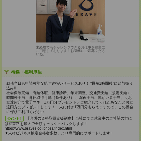
未経験でもチャレンジできるお仕事を豊富に
ご用意しております！お気軽にご応募くださ
いね。
待遇・福利厚生
勤務当日も申請可能な給与速払いサービスあり！ "最短1時間後"に給与振り
込み!!
社会保険完備、有給休暇、健康診断、年末調整、交通費支給（規定支給）、
時間外手当、育休取得可能（条件あり） 、深夜手当、障がい者手当、＼お
友達紹介で電子マネー1万円分プレゼント／ご紹介してくれたあなたとお友
達両方にプレゼントします！一人に付き1万円分もらえますので、この機会
にぜひご利用ください。
【介護の資格取得支援制度】当社にてご就業中のご希望の方に
ポイント！
は授業料を最大で全額キャッシュバックします！
https://www.braves.co.jp/lpss/index.html
★人材ビジネス検定合格者多数、より専門的にサポートします！