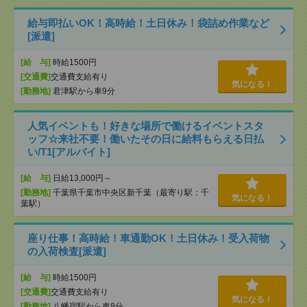
給与即払いOK！高時給！土日休み！袋詰め作業など
[派遣]
[給 与]
時給1500円
[交通費]
交通費支給有り
気になる！
[勤務地]
君津駅から車9分
人気イベントも！好きな場所で働けるイベントスタ
ッフ☆来社不要！働いたその日に給料もらえる日払
い/T1[アルバイト]
[給 与]
日給13,000円～
[勤務地]
千葉県千葉市中央区新千葉（最寄り駅：千
気になる！
葉駅）
座り仕事！高時給！車通勤OK！土日休み！受入荷物
の入荷検査[派遣]
[給 与]
時給1500円
[交通費]
交通費支給有り
気になる！
[勤務地]
八幡宿駅から車8分