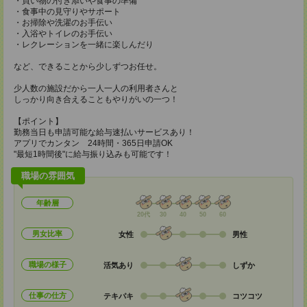
・買い物の付き添いや食事の準備
・食事中の見守りやサポート
・お掃除や洗濯のお手伝い
・入浴やトイレのお手伝い
・レクレーションを一緒に楽しんだり
など、できることから少しずつお任せ。
少人数の施設だから一人一人の利用者さんと
しっかり向き合えることもやりがいの一つ！
【ポイント】
勤務当日も申請可能な給与速払いサービスあり！
アプリでカンタン 24時間・365日申請OK
"最短1時間後"に給与振り込みも可能です！
職場の雰囲気
年齢層
20代
30
40
50
60
男女比率
女性
男性
職場の様子
活気あり
しずか
仕事の仕方
テキパキ
コツコツ