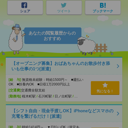
シェア
ツイート
ブックマーク
あなたの閲覧履歴からの
おすすめ
【オープニング募集】おばあちゃんのお散歩付き添
いも仕事の1つ[派遣]
[給 与]
無資格未経験：時給1500円～ ■週払い
OK ■扶養内OK ■日収1万2000円以上
[交通費]
交通費全額支給
気になる！
[勤務地]
桜木町駅
/
石川町駅
/
日ノ出町駅
/
…
【シフト自由・現金手渡しOK】iPhoneなどスマホの
充電を繋げるだけ！[派遣]
[給 与]
時給1414円～ ▼日払いOK（規定あ