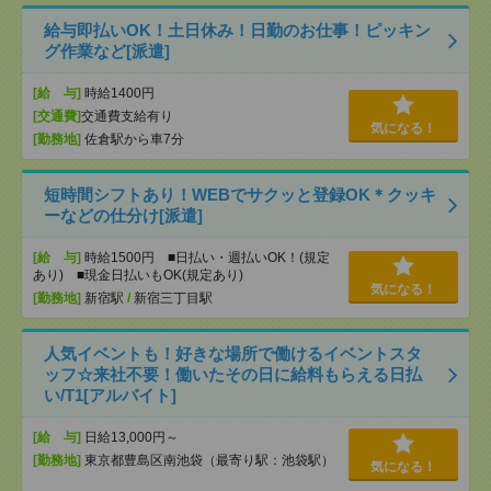
給与即払いOK！土日休み！日勤のお仕事！ピッキン
グ作業など[派遣]
[給 与]
時給1400円
[交通費]
交通費支給有り
気になる！
[勤務地]
佐倉駅から車7分
短時間シフトあり！WEBでサクッと登録OK＊クッキ
ーなどの仕分け[派遣]
[給 与]
時給1500円 ■日払い・週払いOK！(規定
あり) ■現金日払いもOK(規定あり)
気になる！
[勤務地]
新宿駅
/
新宿三丁目駅
人気イベントも！好きな場所で働けるイベントスタ
ッフ☆来社不要！働いたその日に給料もらえる日払
い/T1[アルバイト]
[給 与]
日給13,000円～
[勤務地]
東京都豊島区南池袋（最寄り駅：池袋駅）
気になる！