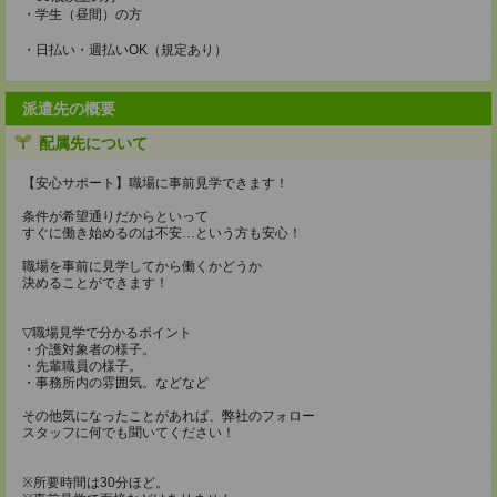
・学生（昼間）の方
・日払い・週払いOK（規定あり）
派遣先の概要
配属先について
【安心サポート】職場に事前見学できます！
条件が希望通りだからといって
すぐに働き始めるのは不安…という方も安心！
職場を事前に見学してから働くかどうか
決めることができます！
▽職場見学で分かるポイント
・介護対象者の様子。
・先輩職員の様子。
・事務所内の雰囲気。などなど
その他気になったことがあれば、弊社のフォロー
スタッフに何でも聞いてください！
※所要時間は30分ほど。