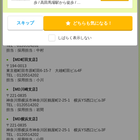
【MD城南支店】
歩 / 高田馬場駅から徒歩 / …
〒163-0630
東京都新宿区西新宿1-25-1 新宿センタービル30F
TEL：0120514202
担当：採用担当：三浦
スキップ
どちらも気になる！
【MD立川支店】
〒190-0023
しばらく表示しない
東京都立川市柴崎町3-10-5 大雅ビル4F
TEL：0120514202
担当：採用担当：中村
【MD町田支店】
〒194-0013
東京都町田市原町田6-15-7 大雄町田ビル4F
TEL：0120514202
担当：採用担当：小川
【MD川崎支店】
〒221-0835
神奈川県横浜市神奈川区鶴屋町2-25-1 横浜YS西口ビル3F
TEL：0120514202
担当：採用担当：岩間
【MD横浜支店】
〒221-0835
神奈川県横浜市神奈川区鶴屋町2-25-1 横浜YS西口ビル3F
TEL：0120514202
担当：採用担当：山田