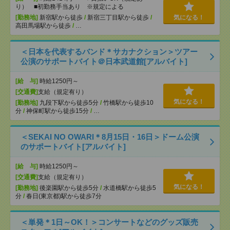
り） ■初勤務手当あり ※規定による
[勤務地]
新宿駅から徒歩
/
新宿三丁目駅から徒歩
/
気になる！
高田馬場駅から徒歩
/
…
＜日本を代表するバンド＊サカナクション＞ツアー
公演のサポートバイト＠日本武道館[アルバイト]
[給 与]
時給1250円～
[交通費]
支給（規定有り）
気になる！
[勤務地]
九段下駅から徒歩5分
/
竹橋駅から徒歩10
分
/
神保町駅から徒歩15分
/
…
＜SEKAI NO OWARI＊8月15日・16日＞ドーム公演
のサポートバイト[アルバイト]
[給 与]
時給1250円～
[交通費]
支給（規定有り）
気になる！
[勤務地]
後楽園駅から徒歩5分
/
水道橋駅から徒歩5
分
/
春日(東京都)駅から徒歩7分
＜単発＊1日～OK！＞コンサートなどのグッズ販売