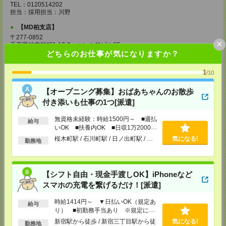
TEL：0120514202
担当：採用担当：川野
【MD柏支店】
〒277-0852
×
千葉県柏市旭町1-12-2 エレル柏ビル6F
TEL：0120514202
どちらのお仕事が気になりますか？
担当：採用担当：渡辺
1
/10
【MD千葉支店】
〒260-0015
【オープニング募集】おばあちゃんのお散歩
千葉県千葉市中央区富士見1-15-9 朝日生命千葉ビル4F
付き添いも仕事の1つ[派遣]
TEL：0120514202
担当：採用担当：椿森
無資格未経験：時給1500円～ ■週払
給与
いOK ■扶養内OK ■日収1万2000円
【MD東京支店】
以上
桜木町駅 / 石川町駅 / 日ノ出町駅 / …
気になる!
〒163-0630
勤務地
東京都新宿区西新宿1-25-1 新宿センタービル30F
TEL：0120514202
担当：採用担当：三輪
【シフト自由・現金手渡しOK】iPhoneなど
【MD新宿支店】
スマホの充電を繋げるだけ！[派遣]
〒163-0630
東京都新宿区西新宿1-25-1 新宿センタービル30F
時給1414円～ ▼日払いOK（規定あ
TEL：0120514202
給与
り） ■初勤務手当あり ※規定によ
担当：採用担当：西川
る
新宿駅から徒歩 / 新宿三丁目駅から徒
気になる!
勤務地