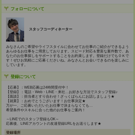
フォローについて
スタッフコーディネーター
みなさんのご希望やライフスタイルに合わせてお仕事のご紹介ができるよう
あらゆるお仕事をご用意しております。スピード対応＆豊富な案件数で、あ
なたのお仕事探しをサポートすることをお約束します。登録だけでもＯＫで
す！ぜひお気軽にご応募くださいね。みなさんとお会いできるのを楽しみに
しています。
登録について
【応募】：WEB応募は24時間受付中！
【登録】：電話・Web・LINE・来社…お好きな方法でスタッフ登録♪
【面談】：担当者とすり合わせ！ざっくばらんにお話しましょう★
【就業】：おめでとうございます！お仕事決定★
万が一、ご応募いただいたお仕事で決まらなくても…
希望条件やスキルに合った他のお仕事をご案内！
～LINEでのスタッフ登録もOK～
応募後、LINEアカウントの友達登録URLをお送りします★
登録場所