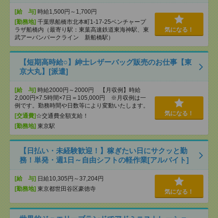
[給 与]
時給1,500円～1,700円
[勤務地]
千葉県船橋市北本町1-17-25ベンチャープ
ラザ船橋内（最寄り駅：東葉高速鉄道東海神駅、東
気になる！
武アーバンパークライン 新船橋駅）
【短期高時給○】紳士レザーバッグ販売のお仕事【東
京大丸】[派遣]
[給 与]
時給2000円～2000円 【月収例】時給
2,000円×7.5時間×7日＝105,000円 ※月収例は一
例です。勤務時間や日数等により変動いたします。
気になる！
[交通費]
☆交通費全額支給！
[勤務地]
東京駅
【日払い・未経験歓迎！】稼ぎたい日にサクッと勤
務！単発・週1日～自由シフトの軽作業[アルバイト]
[給 与]
日給10,305円～37,204円
[勤務地]
東京都世田谷区豪徳寺
気になる！