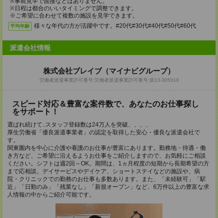
※事前見学で面接などはありません。
※日程は都合のいいタイミングで調整できます。
※ご希望に合わせて複数の施設を見学できます。
様々な年代の方が活躍中です。#20代#30代#40代#50代#60代
平均年齢
派遣会社情報
株式会社ブレイブ（マイナビグループ）
労働者派遣事業許可番号:労働者派遣事業許可番号:派13-305018
スピード対応＆豊富な案件数で、あなたのお仕事探し
をサポート！
選ばれ続けて..スタッフ登録数は24万人を突破、、、、
厚生労働省「優良派遣事業者」の認定を取得した安心・優良な派遣会社で
す。
関東圏内を中心に介護や看護のお仕事が豊富にあります。勤務地・待遇・働
き方など、ご希望に沿えるようお仕事をご紹介しますので、お気軽にご相談
ください。シフトは週2回～OK。期間は、1ヵ月程度の短期から長期希望の方
まで応相談。デイサービスやデイケア、ショートステイなどの施設や、病
院・クリニックでの勤務のお仕事も多数あります。また、「未経験可」「駅
近」「日勤のみ」「残業なし」「新規オープン」など、6万件以上の豊富な求
人情報の中からご紹介可能です。