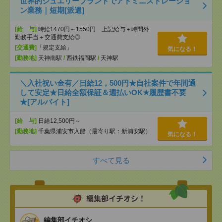
世界的ジュエリーブランドでアドミニストレーショ
ン業務｜短期[派遣]
[給 与]
時給1470円～1550円 上記給与＋時間外
勤務手当＋交通費支給◎
[交通費]
「規定支給」
気になる！
[勤務地]
天神南駅
/
西鉄福岡駅
/
天神駅
＼入社祝い金有／日給12，500円★自社案件で年間通
して安定★日給全額保証＆週払いOK★履歴書不要
★[アルバイト]
[給 与]
日給12,500円～
[勤務地]
千葉県浦安市入船（最寄り駅：新浦安駅）
気になる！
すべて見る
編集部イチオシ