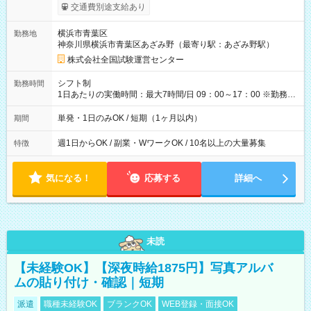
※勤務回数により昇給あり 【即給（前払い）オプションあ
交通費別途支給あり
り！】 希望される場合、勤務から1週間ほどで給与の一部を受け
取れます。 ※手数料418円がかかります。 【過去試験日の収入
横浜市青葉区
勤務地
例】 ・河合塾模擬試験 8:30～17:30（休憩1時間） 時給1,300円
神奈川県横浜市青葉区あざみ野（最寄り駅：あざみ野駅）
×8時間＝日収10,400円＋交通費 ※当日の役割により時給＋100
円の場合あり ・国家試験 7:00～13:30（休憩なし） 時給1,300
株式会社全国試験運営センター
円（役割手当＋100円）×6時間＝日収8,400円＋交通費 【試用期
間】試用期間なし
シフト制
勤務時間
1日あたりの実働時間：最大7時間/日 09：00～17：00 ※勤務時
間は 試験により異なります。
単発・1日のみOK / 短期（1ヶ月以内）
期間
週1日からOK / 副業・WワークOK / 10名以上の大量募集
特徴
気になる！
応募する
詳細へ
未読
【未経験OK】【深夜時給1875円】写真アルバ
ムの貼り付け・確認｜短期
派遣
職種未経験OK
ブランクOK
WEB登録・面接OK