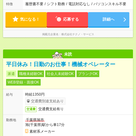
履歴書不要
/
シフト勤務
/
電話対応なし
/
パソコンスキル不要
特徴
気になる！
応募する
詳細へ
掲載元企業名
株式会社テクノ・サービス
未読
平日休み！日勤のお仕事！機械オペレーター
派遣
職種未経験OK
社会人未経験OK
ブランクOK
WEB登録・面接OK
時給1350円
給与
交通費別途支給あり
交通費支給有り
交通費
千葉県旭市
勤務地
旭(千葉県)駅から車17分
素材系メーカー