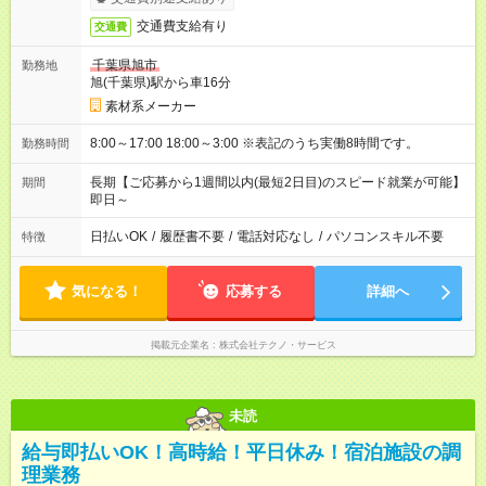
交通費支給有り
交通費
千葉県旭市
勤務地
旭(千葉県)駅から車16分
素材系メーカー
8:00～17:00 18:00～3:00 ※表記のうち実働8時間です。
勤務時間
長期【ご応募から1週間以内(最短2日目)のスピード就業が可能】
期間
即日～
日払いOK
/
履歴書不要
/
電話対応なし
/
パソコンスキル不要
特徴
気になる！
応募する
詳細へ
掲載元企業名
株式会社テクノ・サービス
未読
給与即払いOK！高時給！平日休み！宿泊施設の調
理業務