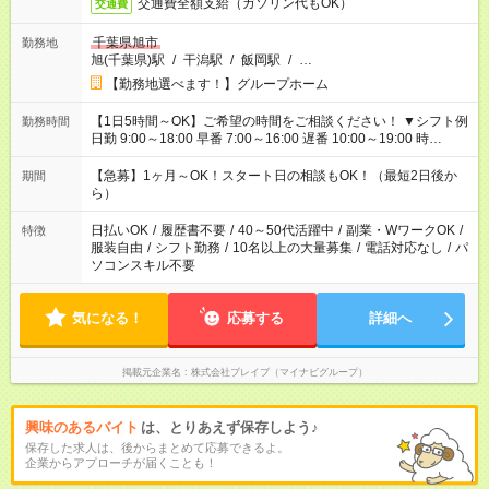
交通費全額支給（ガソリン代もOK）
交通費
千葉県旭市
勤務地
旭(千葉県)駅
/
干潟駅
/
飯岡駅
/
…
【勤務地選べます！】グループホーム
【1日5時間～OK】ご希望の時間をご相談ください！ ▼シフト例
勤務時間
日勤 9:00～18:00 早番 7:00～16:00 遅番 10:00～19:00 時
短 10:00～15:00 上記はあくまで一例です。 「夕方までには帰宅
しておきたい」 「朝はゆっくりのスタートがいい」 「お昼の時
【急募】1ヶ月～OK！スタート日の相談もOK！（最短2日後か
期間
間を有効に使いたい」 など、ご希望があれば教えてください
ら）
ね。
日払いOK
/
履歴書不要
/
40～50代活躍中
/
副業・WワークOK
/
特徴
服装自由
/
シフト勤務
/
10名以上の大量募集
/
電話対応なし
/
パ
ソコンスキル不要
気になる！
応募する
詳細へ
掲載元企業名
株式会社ブレイブ（マイナビグループ）
興味のあるバイト
は、とりあえず保存しよう♪
保存した求人は、後からまとめて応募できるよ。
企業からアプローチが届くことも！