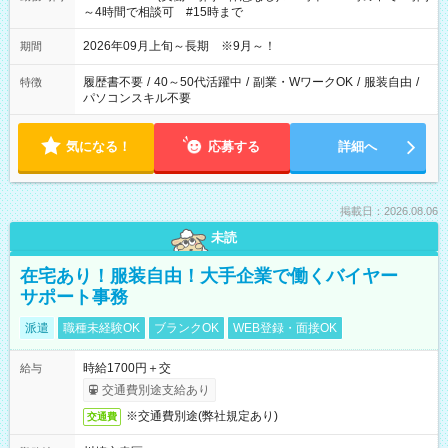
～4時間で相談可 #15時まで
2026年09月上旬～長期 ※9月～！
期間
履歴書不要
/
40～50代活躍中
/
副業・WワークOK
/
服装自由
/
特徴
パソコンスキル不要
気になる！
応募する
詳細へ
掲載日：2026.08.06
未読
在宅あり！服装自由！大手企業で働くバイヤー
サポート事務
派遣
職種未経験OK
ブランクOK
WEB登録・面接OK
時給1700円＋交
給与
交通費別途支給あり
※交通費別途(弊社規定あり)
交通費