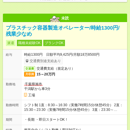
未読
プラスチック容器製造オペレーター/時給1300円/
残業少なめ
派遣
職種未経験OK
ブランクOK
時給1300円 日額平均9,425円/月額18万8500円
給与
交通費別途支給あり
交通費支給（規定あり）
交通費
15～20万円
月収例
千葉県旭市
勤務地
干潟駅から車3分
工場
シフト制 1直：8:30～16:30（実働7時間15分/休憩45分） 2直：
勤務時間
15:30～23:30（実働7時間15分/休憩45分） 3直：23:30～
8:30（実働8時間/休憩60分） ※各時間帯の固定勤務も相談可能
（時給1300円） ※交替勤務（時給1400円）
・長期 ・即日スタートOK！
期間