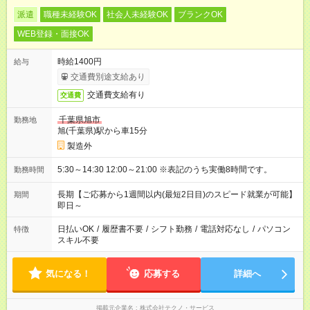
派遣
職種未経験OK
社会人未経験OK
ブランクOK
WEB登録・面接OK
時給1400円
給与
交通費別途支給あり
交通費支給有り
交通費
千葉県旭市
勤務地
旭(千葉県)駅から車15分
製造外
5:30～14:30 12:00～21:00 ※表記のうち実働8時間です。
勤務時間
長期【ご応募から1週間以内(最短2日目)のスピード就業が可能】
期間
即日～
日払いOK
/
履歴書不要
/
シフト勤務
/
電話対応なし
/
パソコン
特徴
スキル不要
気になる！
応募する
詳細へ
掲載元企業名
株式会社テクノ・サービス