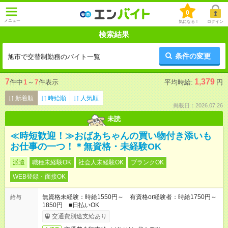
0
メニュー
気になる！
ログイン
検索結果
条件の変更
旭市で交替制勤務のバイト一覧
7
1,379
件中
1
～
7
件表示
平均時給:
円
新着順
時給順
人気順
掲載日：2026.07.26
未読
≪時短歓迎！≫おばあちゃんの買い物付き添いも
お仕事の一つ！＊無資格・未経験OK
派遣
職種未経験OK
社会人未経験OK
ブランクOK
WEB登録・面接OK
無資格未経験：時給1550円～ 有資格or経験者：時給1750円～
給与
1850円 ■日払いOK
交通費別途支給あり