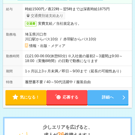
時給1500円／夜22時～翌5時までは深夜時給1875円
給与
交通費別途支給あり
実費支給／当社規定あり。
交通費
埼玉県川口市
勤務地
川口駅からバス10分
/
赤羽駅からバス10分
情報・出版・メディア
(1)21:00-06:00(休憩60分) ※入社後の最初2～3週間は9:00～
勤務時間
18:00（実働8時間）の日勤で勤務になります
1ヶ月以上3ヶ月未満／即日～9/30まで（延長の可能性あり）
期間
履歴書不要
/
40～50代活躍中
/
服装自由
特徴
気になる！
応募する
詳細へ
少しエリアを広げると、
36
求人が
件増えます！