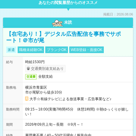
あなたの閲覧履歴からのオススメ
掲載日：2026.08.06
未読
【在宅あり！】デジタル広告配信を事務でサポ
ート！＠市が尾
派遣
職種未経験OK
ブランクOK
WEB登録・面接OK
時給1530円
給与
交通費別途支給あり
全額支給
交通費
横浜市青葉区
勤務地
市が尾駅から徒歩10分
大手☆有線テレビによる放送事業・広告事業など♪
09:15～18:00(実働7時間45分 休憩1時間) ※朝ゆっくりが嬉し
勤務時間
い！
2026年09月上旬～長期 ※9月～！
期間
履歴書不要
/
40～50代活躍中
/
服装自由
特徴