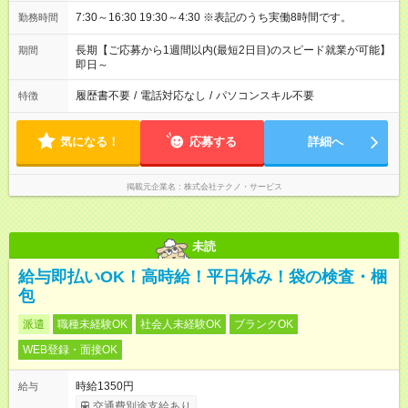
7:30～16:30 19:30～4:30 ※表記のうち実働8時間です。
勤務時間
長期【ご応募から1週間以内(最短2日目)のスピード就業が可能】
期間
即日～
履歴書不要
/
電話対応なし
/
パソコンスキル不要
特徴
気になる！
応募する
詳細へ
掲載元企業名
株式会社テクノ・サービス
未読
給与即払いOK！高時給！平日休み！袋の検査・梱
包
派遣
職種未経験OK
社会人未経験OK
ブランクOK
WEB登録・面接OK
時給1350円
給与
交通費別途支給あり