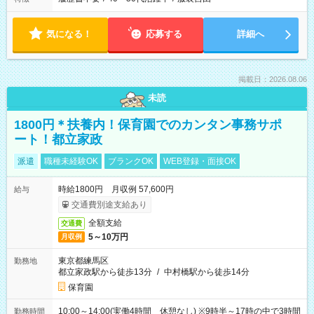
気になる！
応募する
詳細へ
掲載日：2026.08.06
未読
1800円＊扶養内！保育園でのカンタン事務サポ
ート！都立家政
派遣
職種未経験OK
ブランクOK
WEB登録・面接OK
時給1800円 月収例 57,600円
給与
交通費別途支給あり
全額支給
交通費
5～10万円
月収例
東京都練馬区
勤務地
都立家政駅から徒歩13分
/
中村橋駅から徒歩14分
保育園
10:00～14:00(実働4時間 休憩なし) ※9時半～17時の中で3時間
勤務時間