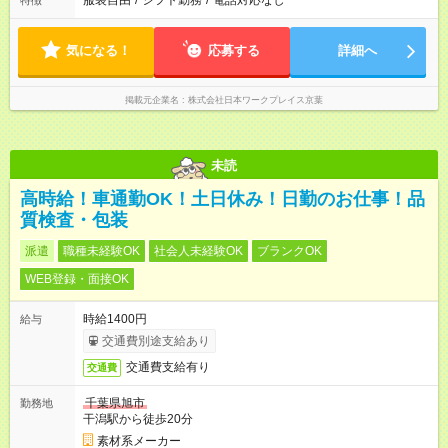
服装自由
/
シフト勤務
/
電話対応なし
特徴
気になる！
応募する
詳細へ
掲載元企業名
株式会社日本ワークプレイス京葉
未読
高時給！車通勤OK！土日休み！日勤のお仕事！品
質検査・包装
派遣
職種未経験OK
社会人未経験OK
ブランクOK
WEB登録・面接OK
時給1400円
給与
交通費別途支給あり
交通費支給有り
交通費
千葉県旭市
勤務地
干潟駅から徒歩20分
素材系メーカー