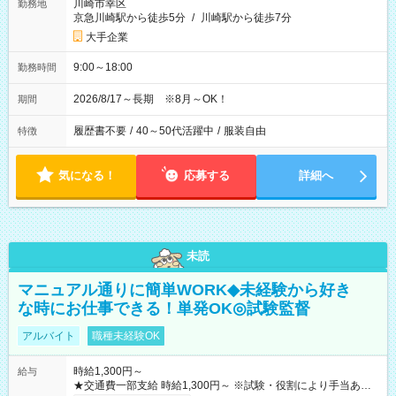
川崎市幸区
勤務地
京急川崎駅から徒歩5分
/
川崎駅から徒歩7分
大手企業
9:00～18:00
勤務時間
2026/8/17～長期 ※8月～OK！
期間
履歴書不要
/
40～50代活躍中
/
服装自由
特徴
気になる！
応募する
詳細へ
未読
マニュアル通りに簡単WORK◆未経験から好き
な時にお仕事できる！単発OK◎試験監督
アルバイト
職種未経験OK
時給1,300円～
給与
★交通費一部支給 時給1,300円～ ※試験・役割により手当あり