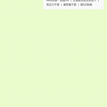
WEB登録・面接OK
交通費別途支給あり
英語力不要
履歴書不要
週5日勤務