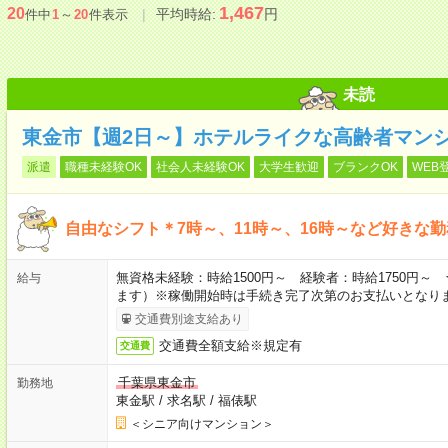
1,467
20
平均時給:
円
件中
1
～
20
件表示
未読
東金市【週2日～】ホテルライクな高齢者マン
派遣
職種未経験OK
社会人未経験OK
大学生歓迎
ブランクOK
WEB
自由なシフト＊7時～、11時～、16時～など好きな
無資格未経験：時給1500円～ 経験者：時給1750円
給与
ます）※稼働開始時は手続き完了次第のお支払いとなり
交通費別途支給あり
交通費全額支給※規定有
交通費
千葉県東金市
勤務地
東金駅
/
求名駅
/
福俵駅
＜シニア向けマンション＞