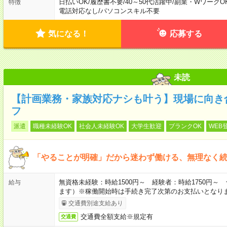
日払いOK
/
履歴書不要
/
40～50代活躍中
/
副業・WワークO
特徴
電話対応なし
/
パソコンスキル不要
気になる！
応募する
未読
【計画業務・家族対応ナシも叶う】現場に向き
フ
派遣
職種未経験OK
社会人未経験OK
大学生歓迎
ブランクOK
WEB
「やることが明確」だから迷わず働ける、無理なく
無資格未経験：時給1500円～ 経験者：時給1750円
給与
ます）※稼働開始時は手続き完了次第のお支払いとなり
交通費別途支給あり
交通費全額支給※規定有
交通費