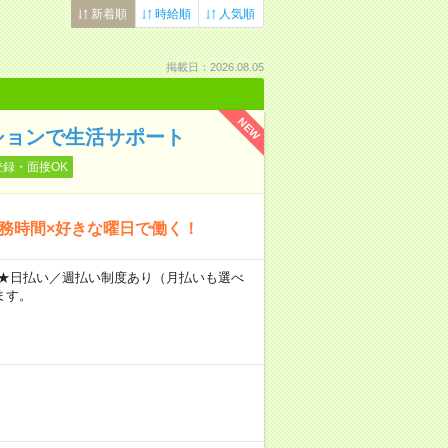
新着順
時給順
人気順
掲載日：2026.08.05
NEW
ションで生活サポート
登録・面接OK
勤務時間×好きな曜日で働く！
～ ★日払い／週払い制度あり（月払いも選べ
ます。