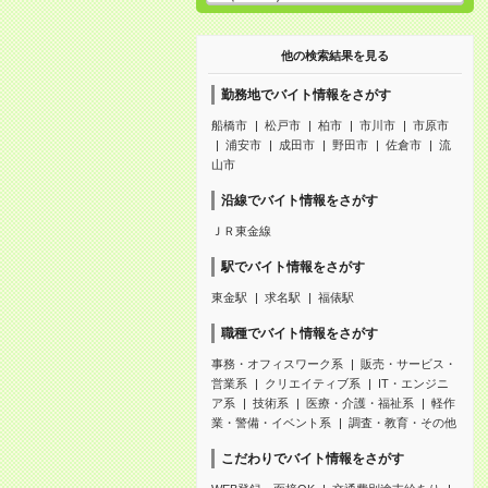
他の検索結果を見る
勤務地でバイト情報をさがす
船橋市
松戸市
柏市
市川市
市原市
浦安市
成田市
野田市
佐倉市
流
山市
沿線でバイト情報をさがす
ＪＲ東金線
駅でバイト情報をさがす
東金駅
求名駅
福俵駅
職種でバイト情報をさがす
事務・オフィスワーク系
販売・サービス・
営業系
クリエイティブ系
IT・エンジニ
ア系
技術系
医療・介護・福祉系
軽作
業・警備・イベント系
調査・教育・その他
こだわりでバイト情報をさがす