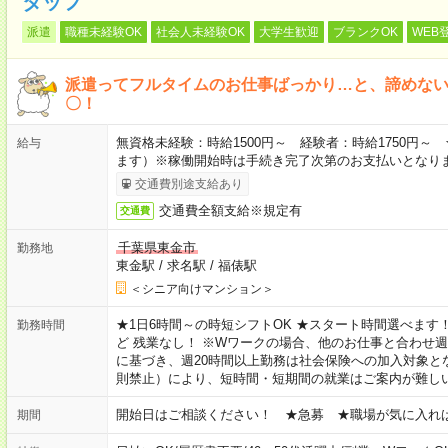
タッフ
派遣
職種未経験OK
社会人未経験OK
大学生歓迎
ブランクOK
WEB
派遣ってフルタイムのお仕事ばっかり…と、諦めな
〇！
無資格未経験：時給1500円～ 経験者：時給1750円
給与
ます）※稼働開始時は手続き完了次第のお支払いとなり
交通費別途支給あり
交通費全額支給※規定有
交通費
千葉県東金市
勤務地
東金駅
/
求名駅
/
福俵駅
＜シニア向けマンション＞
★1日6時間～の時短シフトOK ★スタート時間選べます！ 7:00～16
勤務時間
ど 残業なし！ ※Wワークの場合、他のお仕事と合わせ週
に基づき、週20時間以上勤務は社会保険への加入対象と
則禁止）により、短時間・短期間の就業はご案内が難し
開始日はご相談ください！ ★急募 ★職場が気に入れ
期間