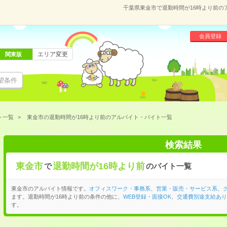
千葉県東金市で退勤時間が16時より前の
会員登録
エリア変更
関東版
望条件
ト一覧
東金市の退勤時間が16時より前のアルバイト・バイト一覧
検索結果
東金市
退勤時間が16時より前
で
のバイト一覧
東金市のアルバイト情報です。
オフィスワーク・事務系
、
営業・販売・サービス系
、
ます。退勤時間が16時より前の条件の他に、
WEB登録・面接OK
、
交通費別途支給あり
す。