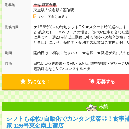
千葉県東金市
勤務地
東金駅
/
求名駅
/
福俵駅
＜シニア向け施設＞
★1日6時間～の時短シフトOK ★スタート時間選べます！ 7:00～16
勤務時間
ど 残業なし！ ※Wワークの場合、他のお仕事と合わせ週
に基づき、週20時間以上勤務は社会保険への加入対象と
則禁止）により、短時間・短期間の就業はご案内が難し
開始日はご相談ください！ ★急募 ★職場が気に入れ
期間
日払いOK
/
履歴書不要
/
40～50代活躍中
/
副業・WワークO
特徴
電話対応なし
/
パソコンスキル不要
気になる！
応募する
未読
シフトも柔軟♪自動化でカンタン接客◎！食事
家 126号東金南上宿店