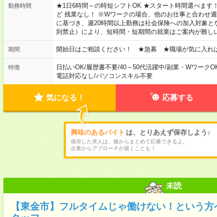
★1日6時間～の時短シフトOK ★スタート時間選べます！ 7:00～16
勤務時間
ど 残業なし！ ※Wワークの場合、他のお仕事と合わせ週
に基づき、週20時間以上勤務は社会保険への加入対象と
則禁止）により、短時間・短期間の就業はご案内が難し
開始日はご相談ください！ ★急募 ★職場が気に入れ
期間
日払いOK
/
履歴書不要
/
40～50代活躍中
/
副業・WワークO
特徴
電話対応なし
/
パソコンスキル不要
気になる！
応募する
興味のあるバイト
は、とりあえず保存しよう♪
保存した求人は、後からまとめて応募できるよ。
企業からアプローチが届くことも！
未読
【東金市】フルタイムじゃ働けない！という方