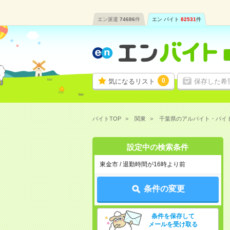
エン派遣
74686
件
エン バイト
82531
件
0
気になるリスト
保存した希
バイトTOP
関東
千葉県のアルバイト・バイ
設定中の検索条件
東金市 / 退勤時間が16時より前
条件の変更
条件を保存して
メールを受け取る