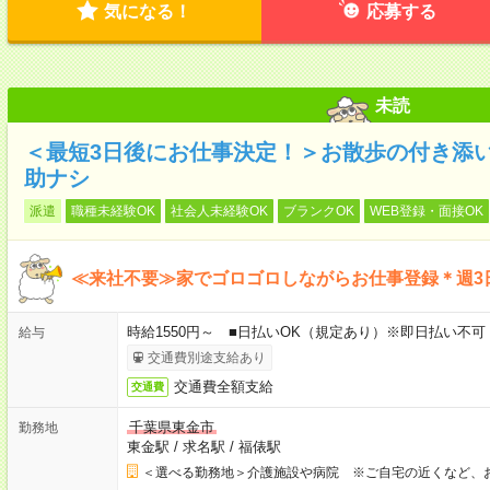
気になる！
応募する
未読
＜最短3日後にお仕事決定！＞お散歩の付き添
助ナシ
派遣
職種未経験OK
社会人未経験OK
ブランクOK
WEB登録・面接OK
≪来社不要≫家でゴロゴロしながらお仕事登録＊週3
時給1550円～ ■日払いOK（規定あり）※即日払い不可
給与
交通費別途支給あり
交通費全額支給
交通費
千葉県東金市
勤務地
東金駅
/
求名駅
/
福俵駅
＜選べる勤務地＞介護施設や病院 ※ご自宅の近くなど、