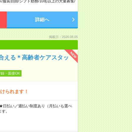
K
/
服装自由
/
シフト勤務
/
10名以上の大量募集
/
詳細へ
掲載日：2026.08.05
NEW
合える＊高齢者ケアスタッ
登録・面接OK
続けられます！
～ ★日払い／週払い制度あり（月払いも選べ
ます。