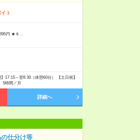
バイト
1395円 ★キ…
7:15～翌8:30（休憩60分） 【土日祝】
外 5時間／月
詳細へ
品の仕分け等