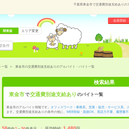
千葉県東金市で交通費別途支給ありの
会員登録
エリア変更
関東版
望条件
ト一覧
東金市の交通費別途支給ありのアルバイト・バイト一覧
検索結果
東金市
交通費別途支給あり
で
のバイト一覧
東金市のアルバイト情報です。
オフィスワーク・事務系
、
営業・販売・サービス系
、
ます。交通費別途支給ありの条件の他に、
WEB登録・面接OK
、
英語力不要
、
履歴書不
1,480
58
平均時給:
円
件中
1
～
50
件表示