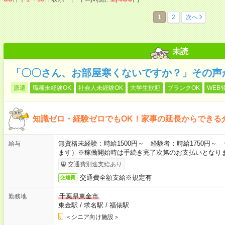
1
2
次へ
未読
「〇〇さん、お部屋寒くないですか？」その声
派遣
職種未経験OK
社会人未経験OK
大学生歓迎
ブランクOK
WEB
知識ゼロ・経験ゼロでもOK！家事の延長からできる
無資格未経験：時給1500円～ 経験者：時給1750円
給与
ます）※稼働開始時は手続き完了次第のお支払いとなり
交通費別途支給あり
交通費全額支給※規定有
交通費
千葉県東金市
勤務地
東金駅
/
求名駅
/
福俵駅
＜シニア向け施設＞