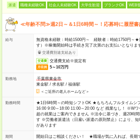
派遣
職種未経験OK
社会人未経験OK
大学生歓迎
ブランクOK
WEB
≪年齢不問≫週2日～＆1日6時間～！応募時に履歴書
無資格未経験：時給1500円～ 経験者：時給1750円
給与
す）※稼働開始時は手続き完了次第のお支払いとなりま
交通費別途支給あり
交通費支給※規定有
交通費
5～10万円
月収例
千葉県東金市
勤務地
東金駅
/
求名駅
/
福俵駅
＜ご近所の老人ホームなど＞
★1日6時間～の時短シフトOK ★もちろんフルタイムシフ
勤務時間
16:00 9:00～18:00 11:00～20:00 など 残業な
超の就業はご案内できません ※法令に基づき、週20時
す ※労働者派遣法（日雇い派遣の原則禁止）により、
があります
開始日はご相談ください！ ★職場が気に入れば、長期
期間