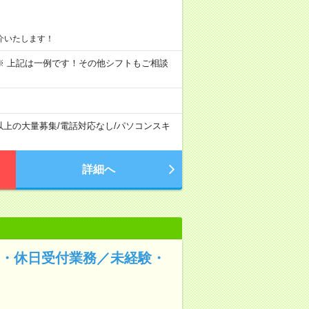
介いたします！
～09:00 ※ 上記は一例です！その他シフトもご相談
以上の大量募集
/
電話対応なし
/
パソコンスキ
詳細へ
間・休日受付業務／未経験・