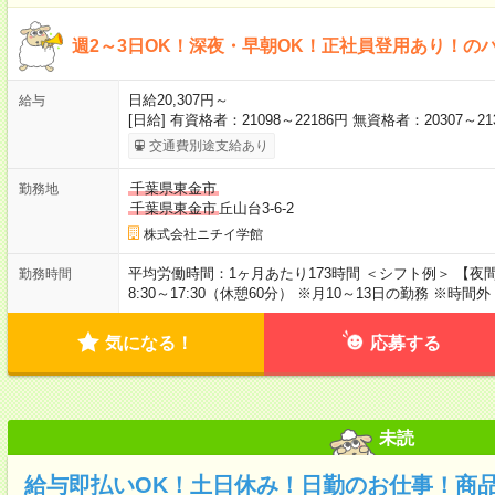
週2～3日OK！深夜・早朝OK！正社員登用あり！の
日給20,307円～
給与
[日給] 有資格者：21098～22186円 無資格者：20307～2
交通費別途支給あり
千葉県東金市
勤務地
千葉県東金市
丘山台3-6-2
株式会社ニチイ学館
平均労働時間：1ヶ月あたり173時間 ＜シフト例＞ 【夜間】1
勤務時間
8:30～17:30（休憩60分） ※月10～13日の勤務 ※時間
気になる！
応募する
未読
給与即払いOK！土日休み！日勤のお仕事！商