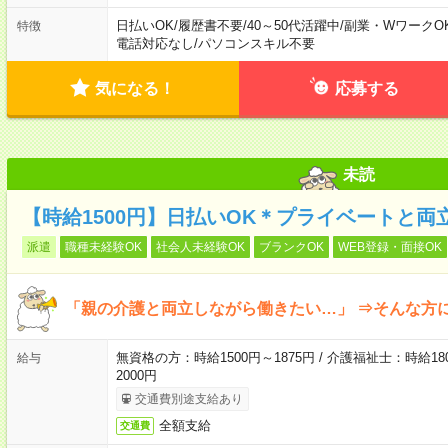
日払いOK
/
履歴書不要
/
40～50代活躍中
/
副業・WワークO
特徴
電話対応なし
/
パソコンスキル不要
気になる！
応募する
未読
【時給1500円】日払いOK＊プライベートと両
派遣
職種未経験OK
社会人未経験OK
ブランクOK
WEB登録・面接OK
「親の介護と両立しながら働きたい…」 ⇒そんな方
無資格の方：時給1500円～1875円 / 介護福祉士：時給180
給与
2000円
交通費別途支給あり
全額支給
交通費