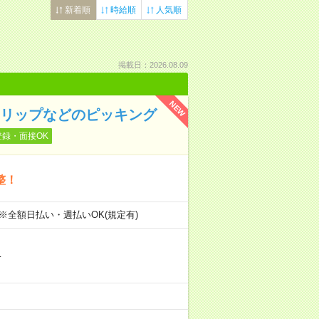
新着順
時給順
人気順
掲載日：2026.08.09
NEW
クリップなどのピッキング
登録・面接OK
整！
 ※全額日払い・週払いOK(規定有)
…