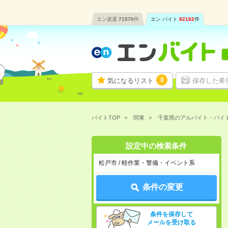
エン派遣
71570
件
エン バイト
82182
件
0
気になるリスト
保存した希
バイトTOP
関東
千葉県のアルバイト・バイ
設定中の検索条件
松戸市 / 軽作業・警備・イベント系
条件の変更
条件を保存して
メールを受け取る