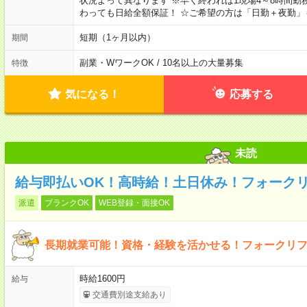
状況よって異なります ※早く終われば1現場4～8時間勤務
わっても日給全額保証！ ☆ご希望の方は「日勤＋夜勤」
短期（1ヶ月以内）
期間
副業・WワークOK / 10名以上の大量募集
特徴
気になる！
応募する
未読
給与即払いOK！高時給！土日休み！フォーク
派遣
ブランクOK
WEB登録・面接OK
長期就業可能！資格・経験を活かせる！フォークリ
時給1600円
給与
交通費別途支給あり