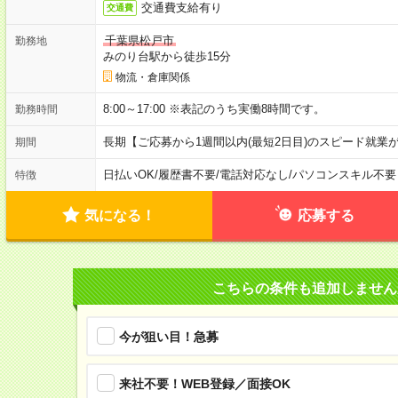
交通費支給有り
交通費
千葉県松戸市
勤務地
みのり台駅から徒歩15分
物流・倉庫関係
8:00～17:00 ※表記のうち実働8時間です。
勤務時間
長期【ご応募から1週間以内(最短2日目)のスピード就業
期間
日払いOK
/
履歴書不要
/
電話対応なし
/
パソコンスキル不要
特徴
気になる！
応募する
こちらの条件も追加しません
今が狙い目！急募
来社不要！WEB登録／面接OK