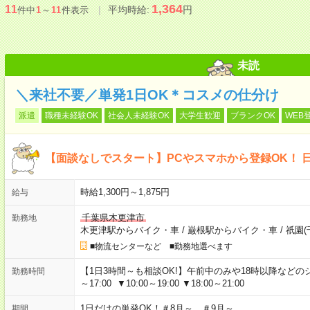
1,364
11
平均時給:
円
件中
1
～
11
件表示
未読
＼来社不要／単発1日OK＊コスメの仕分け
派遣
職種未経験OK
社会人未経験OK
大学生歓迎
ブランクOK
WEB
【面談なしでスタート】PCやスマホから登録OK！ 
時給1,300円～1,875円
給与
千葉県木更津市
勤務地
木更津駅からバイク・車
/
巌根駅からバイク・車
/
祇園(
■物流センターなど ■勤務地選べます
【1日3時間～も相談OK!】午前中のみや18時以降などのシフトあ
勤務時間
～17:00 ▼10:00～19:00 ▼18:00～21:00
1日だけの単発OK！＃8月～ ＃9月～
期間