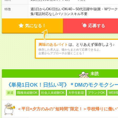
週1日からOK
/
日払いOK
/
40～50代活躍中
/
副業・Wワーク
特徴
集
/
電話対応なし
/
パソコンスキル不要
気になる！
応募する
興味のあるバイト
は、とりあえず保存しよう♪
保存した求人は、後からまとめて応募できるよ。
企業からアプローチが届くことも！
未読
《単発1日OK！日払い可》＊DMのモクモクシ
派遣
職種未経験OK
社会人未経験OK
大学生歓迎
ブランクOK
WEB
＜平日×夕方のみの“短時間”限定！＞学校帰りに働