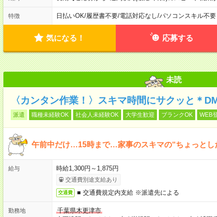
日払いOK
/
履歴書不要
/
電話対応なし
/
パソコンスキル不要
特徴
気になる！
応募する
未読
〈カンタン作業！〉スキマ時間にサクッと＊D
派遣
職種未経験OK
社会人未経験OK
大学生歓迎
ブランクOK
WEB
午前中だけ…15時まで…家事のスキマの“ちょっとし
時給1,300円～1,875円
給与
交通費別途支給あり
■ 交通費規定内支給 ※派遣先による
交通費
千葉県木更津市
勤務地