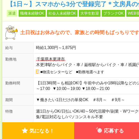
【1日～】スマホから3分で登録完了＊文房具の
派遣
職種未経験OK
社会人未経験OK
大学生歓迎
ブランクOK
WEB
土日祝はお休みなので、家族との時間もばっちりです
時給1,300円～1,875円
給与
千葉県木更津市
勤務地
木更津駅からバイク・車
/
巌根駅からバイク・車
/
祇園(
■物流センターなど ■勤務地選べます
【1日3時間～も相談OK!】午前中のみや18時以降などのシフトあ
勤務時間
～17:00 ▼10:00～19:00 ▼18:00～21:00
▼働きたい1日だけの単発OK ＃8月～ ＃9月～
期間
週1日からOK
/
日払いOK
/
40～50代活躍中
/
副業・Wワーク
特徴
集
/
電話対応なし
/
パソコンスキル不要
気になる！
応募する