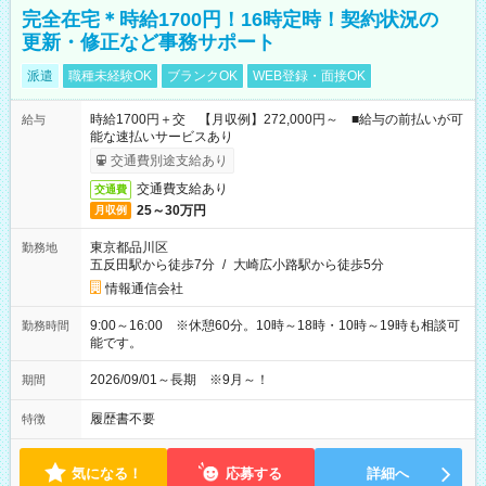
完全在宅＊時給1700円！16時定時！契約状況の
更新・修正など事務サポート
派遣
職種未経験OK
ブランクOK
WEB登録・面接OK
時給1700円＋交 【月収例】272,000円～ ■給与の前払いが可
給与
能な速払いサービスあり
交通費別途支給あり
交通費支給あり
交通費
25～30万円
月収例
東京都品川区
勤務地
五反田駅から徒歩7分
/
大崎広小路駅から徒歩5分
情報通信会社
9:00～16:00 ※休憩60分。10時～18時・10時～19時も相談可
勤務時間
能です。
2026/09/01～長期 ※9月～！
期間
履歴書不要
特徴
気になる！
応募する
詳細へ