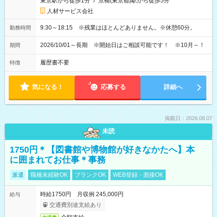
東京駅から徒歩1分
/
京橋(東京都)駅から徒歩5分
人材サービス会社
9:30～18:15 ※残業はほとんどありません。※休憩60分。
勤務時間
2026/10/01～長期 ※開始日はご相談可能です！ ※10月～！
期間
履歴書不要
特徴
気になる！
応募する
詳細へ
掲載日：2026.08.07
未読
1750円＊【図書館や博物館が好きなかたへ】本
に囲まれてお仕事＊事務
派遣
職種未経験OK
ブランクOK
WEB登録・面接OK
時給1750円 月収例 245,000円
給与
交通費別途支給あり