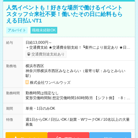
人気イベントも！好きな場所で働けるイベント
スタッフ☆来社不要！働いたその日に給料もら
える日払い/T1
アルバイト
職種未経験OK
日給13,000円～
給与
＋交通費支給 ★交通費全額支給！ ┗案件により規定あり ★日払
いOK！（規定あり） ┗働いたその日に現金GET♪ お仕事後はコ
交通費別途支給あり
ンビニATMから 日払い分を引き落とせます！ 【試用期間】試
用期間なし
横浜市西区
勤務地
神奈川県横浜市西区みなとみらい（最寄り駅：みなとみらい
駅）
株式会社ワンベルウッズ
勤務時間は指定なし
勤務時間
変形労働時間制 想定労働時間160時間/月 【シフト例】 ・8：00
～21：00
単発・1日のみOK
期間
週1日からOK / 日払いOK / 副業・WワークOK / 10名以上の大量
特徴
募集