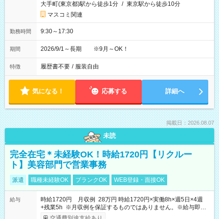
大手町(東京都)駅から徒歩1分
/
東京駅から徒歩10分
マスコミ関連
9:30～17:30
勤務時間
2026/9/1～長期 ※9月～OK！
期間
履歴書不要
/
服装自由
特徴
気になる！
応募する
詳細へ
掲載日：2026.08.07
未読
完全在宅＊未経験OK！時給1720円【リクルー
ト】美容部門で営業事務
派遣
職種未経験OK
ブランクOK
WEB登録・面接OK
時給1720円 月収例 28万円 時給1720円×実働8h×週5日×4週
給与
+残業5h ※月収例を保証するものではありません。※給与即受
取りサービス利用可（利用条件有）
交通費別途支給あり