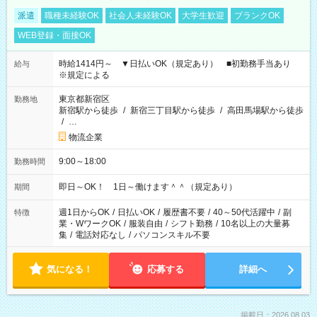
派遣
職種未経験OK
社会人未経験OK
大学生歓迎
ブランクOK
WEB登録・面接OK
時給1414円～ ▼日払いOK（規定あり） ■初勤務手当あり
給与
※規定による
東京都新宿区
勤務地
新宿駅から徒歩
/
新宿三丁目駅から徒歩
/
高田馬場駅から徒歩
/
…
物流企業
9:00～18:00
勤務時間
即日～OK！ 1日～働けます＾＾（規定あり）
期間
週1日からOK
/
日払いOK
/
履歴書不要
/
40～50代活躍中
/
副
特徴
業・WワークOK
/
服装自由
/
シフト勤務
/
10名以上の大量募
集
/
電話対応なし
/
パソコンスキル不要
気になる！
応募する
詳細へ
掲載日：2026.08.03