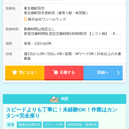
ンビニATMから 日払い分を引き落とせます！ 【試用期間】試
用期間なし
東京都町田市
勤務地
東京都町田市原町田（最寄り駅：町田駅）
株式会社ワンベルウッズ
勤務時間は指定なし
勤務時間
変形労働時間制 想定労働時間160時間/月 【シフト例】 ・8：00
～21：00
単発・1日のみOK
期間
週1日からOK / 日払いOK / 副業・WワークOK / 10名以上の大量
特徴
募集
気になる！
応募する
詳細へ
未読
スピードよりも丁寧に！未経験OK！作業はカン
タン×完全座り
派遣
職種未経験OK
ブランクOK
WEB登録・面接OK