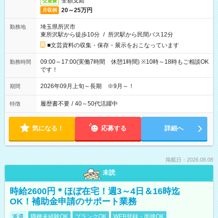
全額支給
交通費
20～25万円
月収例
埼玉県所沢市
勤務地
東所沢駅から徒歩10分
/
所沢駅から民間バス12分
■文芸資料の収集・保存・展示をおこなっています
09:00～17:00(実働7時間 休憩1時間) ※10時～18時もご相談OK
勤務時間
です！
2026年09月上旬～長期 ※9月～！
期間
履歴書不要
/
40～50代活躍中
特徴
気になる！
応募する
詳細へ
掲載日：2026.08.08
未読
時給2600円＊ほぼ在宅！週3～4日＆16時迄
OK！補助金申請のサポート業務
派遣
職種未経験OK
ブランクOK
WEB登録・面接OK