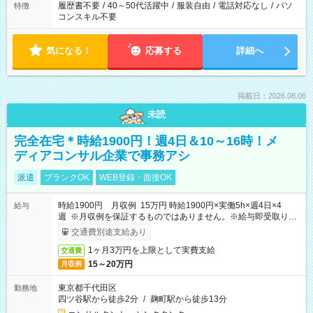
履歴書不要
/
40～50代活躍中
/
服装自由
/
電話対応なし
/
パソ
特徴
コンスキル不要
気になる！
応募する
詳細へ
掲載日：2026.08.06
未読
完全在宅＊時給1900円！週4日＆10～16時！メ
ディアコンサル企業で事務アシ
派遣
ブランクOK
WEB登録・面接OK
時給1900円 月収例 15万円 時給1900円×実働5h×週4日×4
給与
週 ※月収例を保証するものではありません。※給与即受取りサ
ービス利用可（利用条件有）
交通費別途支給あり
1ヶ月3万円を上限として実費支給
交通費
15～20万円
月収例
東京都千代田区
勤務地
四ツ谷駅から徒歩2分
/
麹町駅から徒歩13分