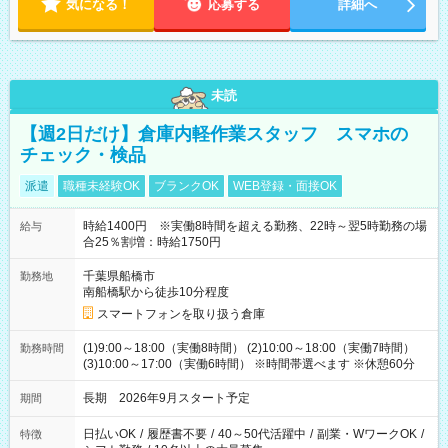
気になる！
応募する
詳細へ
未読
【週2日だけ】倉庫内軽作業スタッフ スマホの
チェック・検品
派遣
職種未経験OK
ブランクOK
WEB登録・面接OK
時給1400円 ※実働8時間を超える勤務、22時～翌5時勤務の場
給与
合25％割増：時給1750円
千葉県船橋市
勤務地
南船橋駅から徒歩10分程度
スマートフォンを取り扱う倉庫
(1)9:00～18:00（実働8時間） (2)10:00～18:00（実働7時間）
勤務時間
(3)10:00～17:00（実働6時間） ※時間帯選べます ※休憩60分
長期 2026年9月スタート予定
期間
日払いOK
/
履歴書不要
/
40～50代活躍中
/
副業・WワークOK
/
特徴