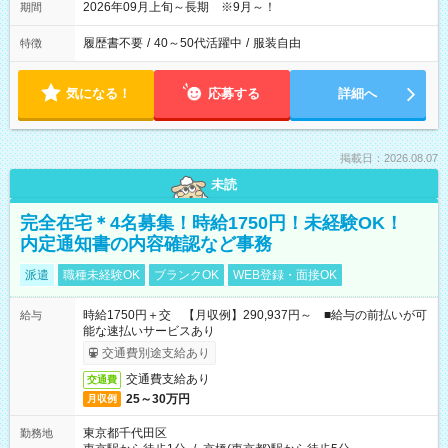
2026年09月上旬～長期 ※9月～！
期間
履歴書不要
/
40～50代活躍中
/
服装自由
特徴
気になる！
応募する
詳細へ
掲載日：2026.08.07
未読
完全在宅＊4名募集！時給1750円！未経験OK！
内定通知書の内容確認など事務
派遣
職種未経験OK
ブランクOK
WEB登録・面接OK
時給1750円＋交 【月収例】290,937円～ ■給与の前払いが可
給与
能な速払いサービスあり
交通費別途支給あり
交通費支給あり
交通費
25～30万円
月収例
東京都千代田区
勤務地