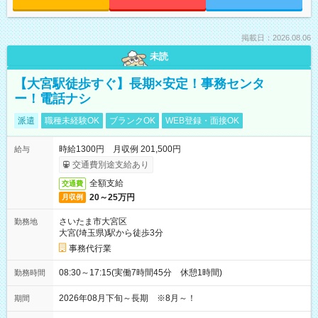
掲載日：2026.08.06
未読
【大宮駅徒歩すぐ】長期×安定！事務センタ
ー！電話ナシ
派遣
職種未経験OK
ブランクOK
WEB登録・面接OK
時給1300円 月収例 201,500円
給与
交通費別途支給あり
全額支給
交通費
20～25万円
月収例
さいたま市大宮区
勤務地
大宮(埼玉県)駅から徒歩3分
事務代行業
08:30～17:15(実働7時間45分 休憩1時間)
勤務時間
2026年08月下旬～長期 ※8月～！
期間