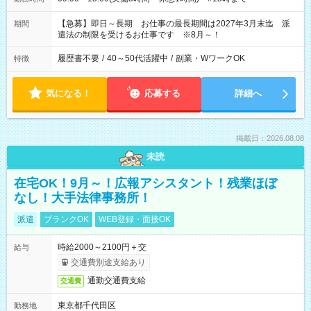
【急募】即日～長期 お仕事の最長期間は2027年3月末迄 派
期間
遣法の制限を受けるお仕事です ※8月～！
履歴書不要
/
40～50代活躍中
/
副業・WワークOK
特徴
気になる！
応募する
詳細へ
掲載日：2026.08.08
未読
在宅OK！9月～！広報アシスタント！残業ほぼ
なし！大手法律事務所！
派遣
ブランクOK
WEB登録・面接OK
時給2000～2100円＋交
給与
交通費別途支給あり
通勤交通費支給
交通費
東京都千代田区
勤務地