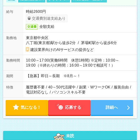
時給2600円
給与
交通費別途支給あり
全額支給
交通費
東京都中央区
勤務地
八丁堀(東京都)駅から徒歩2分
/
茅場町駅から徒歩6分
建設業界向けのAIサービスの提供など
10:00～17:00(実働6時間 休憩1時間) ※定時：10:00～
勤務時間
19:00（※終わりの時間：16:00～19:00で相談可！）
【急募】即日～長期 ※8月～！
期間
履歴書不要
/
40～50代活躍中
/
副業・WワークOK
/
服装自由
/
特徴
電話対応なし
/
パソコンスキル不要
気になる！
応募する
詳細へ
未読