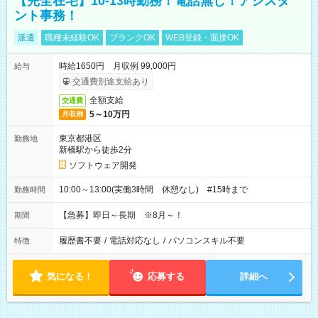
【完全在宅】10-13時勤務！電話無し！アシスタ
ント事務！
派遣
職種未経験OK
ブランクOK
WEB登録・面接OK
時給1650円 月収例 99,000円
給与
交通費別途支給あり
全額支給
交通費
5～10万円
月収例
東京都港区
勤務地
新橋駅から徒歩2分
ソフトウェア開発
10:00～13:00(実働3時間 休憩なし) #15時まで
勤務時間
【急募】即日～長期 ※8月～！
期間
履歴書不要
/
電話対応なし
/
パソコンスキル不要
特徴
気になる！
応募する
詳細へ