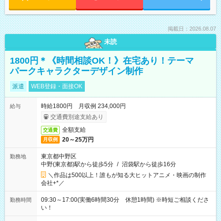
掲載日：2026.08.07
未読
1800円＊《時間相談OK！》在宅あり！テーマ
パークキャラクターデザイン制作
派遣
WEB登録・面接OK
時給1800円 月収例 234,000円
給与
交通費別途支給あり
全額支給
交通費
20～25万円
月収例
東京都中野区
勤務地
中野(東京都)駅から徒歩5分
/
沼袋駅から徒歩16分
＼作品は500以上！誰もが知る大ヒットアニメ・映画の制作
会社+*／
09:30～17:00(実働6時間30分 休憩1時間) ※時短ご相談くださ
勤務時間
い！