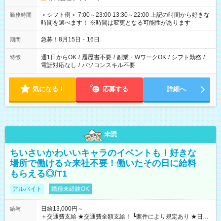
＜シフト例＞ 7:00～23:00 13:30～22:00 上記の時間から好きな
勤務時間
時間を選べます！ ※時間は変更となる可能性があります
急募！8月15日・16日
期間
週1日からOK
/
履歴書不要
/
副業・WワークOK
/
シフト勤務
/
特徴
電話対応なし
/
パソコンスキル不要
気になる！
応募する
詳細へ
未読
ちいさいかわいいキャラのイベントも！好きな
場所で働ける☆来社不要！働いたその日に給料
もらえる◎/T1
アルバイト
職種未経験OK
日給13,000円～
給与
＋交通費支給 ★交通費全額支給！ ┗案件により規定あり ★日払