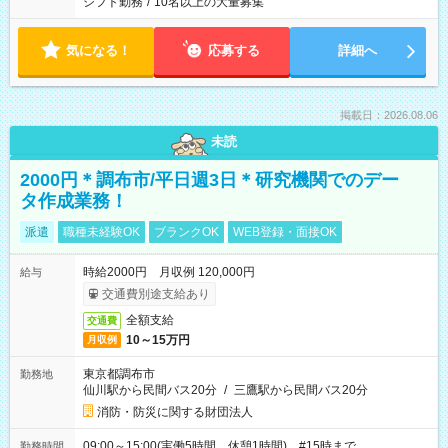
シフト勤務
/
10名以上の大量募集
気になる！
応募する
詳細へ
掲載日：2026.08.06
未読
2000円＊調布市/平日週3日＊研究機関でのデー
タ作成業務！
派遣
職種未経験OK
ブランクOK
WEB登録・面接OK
時給2000円 月収例 120,000円
給与
交通費別途支給あり
全額支給
交通費
10～15万円
月収例
東京都調布市
勤務地
仙川駅から民間バス20分
/
三鷹駅から民間バス20分
消防・防災に関する財団法人
09:00～15:00(実働5時間 休憩1時間) #15時まで
勤務時間