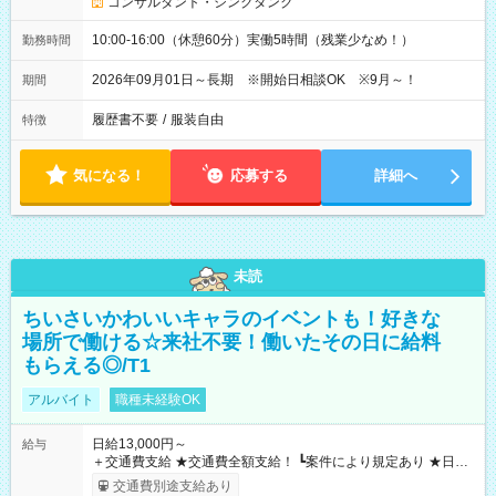
コンサルタント・シンクタンク
10:00-16:00（休憩60分）実働5時間（残業少なめ！）
勤務時間
2026年09月01日～長期 ※開始日相談OK ※9月～！
期間
履歴書不要
/
服装自由
特徴
気になる！
応募する
詳細へ
未読
ちいさいかわいいキャラのイベントも！好きな
場所で働ける☆来社不要！働いたその日に給料
もらえる◎/T1
アルバイト
職種未経験OK
日給13,000円～
給与
＋交通費支給 ★交通費全額支給！ ┗案件により規定あり ★日払
いOK！（規定あり） ┗働いたその日に現金GET♪ お仕事後はコ
交通費別途支給あり