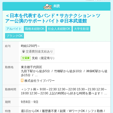
未読
＜日本を代表するバンド＊サカナクション＞ツ
アー公演のサポートバイト＠日本武道館
アルバイト
職種未経験OK
社会人未経験OK
大学生歓迎
ブランクOK
時給1250円～
給与
交通費別途支給あり
支給（規定有り）
交通費
東京都千代田区
勤務地
九段下駅から徒歩5分
/
竹橋駅から徒歩10分
/
神保町駅から徒
歩15分
/
…
株式会社ライブパワー
＜シフト例＞ 9:00～22:30 12:30～22:00 15:30～21:00 12:30～
勤務時間
19:00 12:30～22:00 上記の時間から好きな時間を選べます！ ※
時間は変更となる可能性があります
9月8日・9日
期間
週1日からOK
/
履歴書不要
/
副業・WワークOK
/
シフト勤務
/
特徴