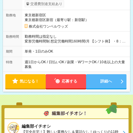
いOK！（規定あり） ┗働いたその日に現金GET♪ お仕事後はコ
交通費別途支給あり
ンビニATMから 日払い分を引き落とせます！ 【試用期間】試
用期間なし
東京都新宿区
勤務地
東京都新宿区新宿（最寄り駅：新宿駅）
株式会社ワンベルウッズ
勤務時間は指定なし
勤務時間
変形労働時間制 想定労働時間160時間/月 【シフト例】 ・8：00
～21：00
単発・1日のみOK
期間
週1日からOK / 日払いOK / 副業・WワークOK / 10名以上の大量
特徴
募集
気になる！
応募する
詳細へ
編集部イチオシ
【完全在宅！】難しい業務なし＆電話なし！ゆっくりの11時