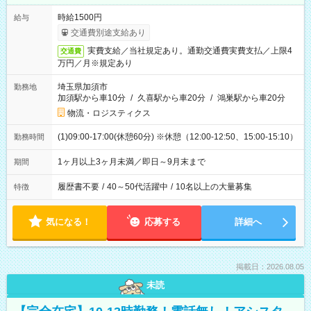
時給1500円
給与
交通費別途支給あり
実費支給／当社規定あり。通勤交通費実費支払／上限4
交通費
万円／月※規定あり
埼玉県加須市
勤務地
加須駅から車10分
/
久喜駅から車20分
/
鴻巣駅から車20分
物流・ロジスティクス
(1)09:00-17:00(休憩60分) ※休憩（12:00-12:50、15:00-15:10）
勤務時間
1ヶ月以上3ヶ月未満／即日～9月末まで
期間
履歴書不要
/
40～50代活躍中
/
10名以上の大量募集
特徴
気になる！
応募する
詳細へ
掲載日：2026.08.05
未読