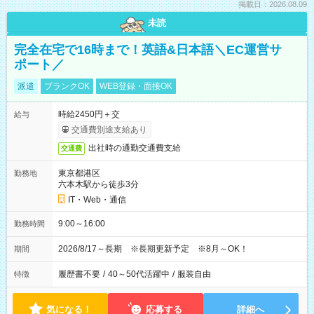
掲載日：2026.08.09
未読
完全在宅で16時まで！英語&日本語＼EC運営サ
ポート／
派遣
ブランクOK
WEB登録・面接OK
時給2450円＋交
給与
交通費別途支給あり
出社時の通勤交通費支給
交通費
東京都港区
勤務地
六本木駅から徒歩3分
IT・Web・通信
9:00～16:00
勤務時間
2026/8/17～長期 ※長期更新予定 ※8月～OK！
期間
履歴書不要
/
40～50代活躍中
/
服装自由
特徴
気になる！
応募する
詳細へ