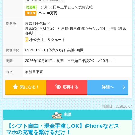
1ヶ月3万円を上限として実費支給
交通費
25～30万円
月収例
東京都千代田区
勤務地
東京駅から徒歩2分
/
京橋(東京都)駅から徒歩4分
/
宝町(東京
都)駅
/
…
株式会社 リクルート
09:30-18:30（休憩60分）実働8時間
勤務時間
2026年10月01日～長期 ※開始日相談OK ※10月～！
期間
履歴書不要
特徴
気になる！
応募する
詳細へ
掲載日：2026.08.07
未読
【シフト自由・現金手渡しOK】iPhoneなどス
マホの充電を繋げるだけ！