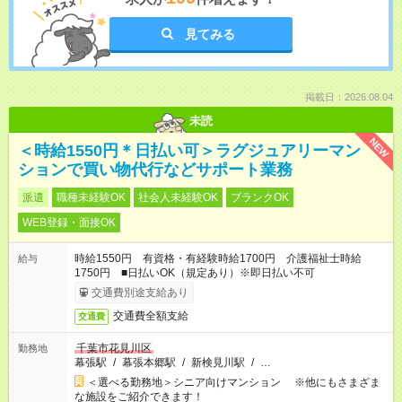
見てみる
掲載日：2026.08.04
未読
NEW
＜時給1550円＊日払い可＞ラグジュアリーマン
ションで買い物代行などサポート業務
派遣
職種未経験OK
社会人未経験OK
ブランクOK
WEB登録・面接OK
時給1550円 有資格・有経験時給1700円 介護福祉士時給
給与
1750円 ■日払いOK（規定あり）※即日払い不可
交通費別途支給あり
交通費全額支給
交通費
千葉市花見川区
勤務地
幕張駅
/
幕張本郷駅
/
新検見川駅
/
…
＜選べる勤務地＞シニア向けマンション ※他にもさまざま
な施設をご紹介できます！