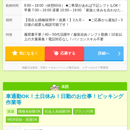
9:00～18:00（休憩60分） ■ご希望があれば下記シフトもOK！
勤務時間
早番 7:00～16:00 遅番 10:00～19:00 「家族と休みを合わせた
い」 「余裕を持って夕飯の準備がしたい」 「できれば残業はし
たくない」 など、ご希望を教えてくださいね。 ※Wワーク希望
【現在も積極採用中！急募！】2カ月～ ■ご応募から最短2～3
期間
の方へ 今ご覧のお仕事で希望する勤務時間と、もう1つのお仕事
日後の就業も相談可能です！
の勤務時間。 合計で週40時間を超える場合は応募できません。
履歴書不要
/
40～50代活躍中
/
服装自由
/
シフト勤務
/
10名以
特徴
上の大量募集
/
電話対応なし
/
パソコンスキル不要
気になる！
応募する
詳細へ
掲載元企業名
日研トータルソーシング株式会社 メディカルケア事業部
未読
車通勤OK！土日休み！日勤のお仕事！ピッキング
作業等
派遣
職種未経験OK
社会人未経験OK
ブランクOK
WEB登録・面接OK