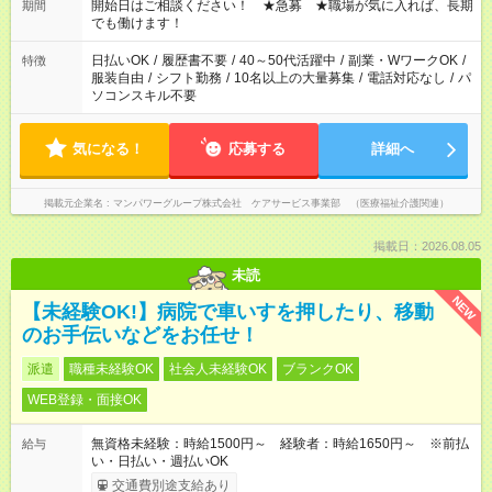
ん ※法令に基づき、週20時間以上勤務は社会保険への加入対象
開始日はご相談ください！ ★急募 ★職場が気に入れば、長期
期間
となります ※労働者派遣法（日雇い派遣の原則禁止）により、
でも働けます！
短時間・短期間の就業はご案内が難しい場合があります
日払いOK
/
履歴書不要
/
40～50代活躍中
/
副業・WワークOK
/
特徴
服装自由
/
シフト勤務
/
10名以上の大量募集
/
電話対応なし
/
パ
ソコンスキル不要
気になる！
応募する
詳細へ
掲載元企業名
マンパワーグループ株式会社 ケアサービス事業部 （医療福祉介護関連）
掲載日：2026.08.05
未読
NEW
【未経験OK!】病院で車いすを押したり、移動
のお手伝いなどをお任せ！
派遣
職種未経験OK
社会人未経験OK
ブランクOK
WEB登録・面接OK
無資格未経験：時給1500円～ 経験者：時給1650円～ ※前払
給与
い・日払い・週払いOK
交通費別途支給あり