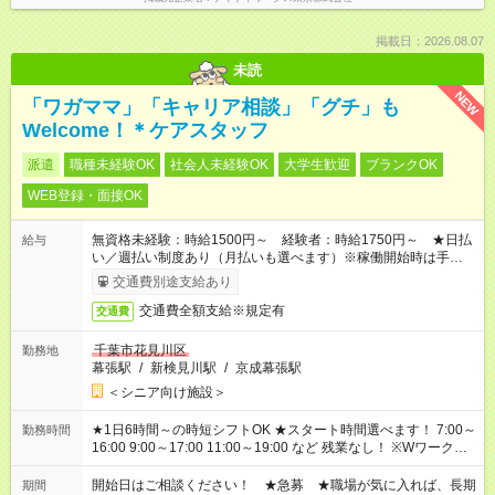
掲載日：2026.08.07
未読
NEW
「ワガママ」「キャリア相談」「グチ」も
Welcome！＊ケアスタッフ
派遣
職種未経験OK
社会人未経験OK
大学生歓迎
ブランクOK
WEB登録・面接OK
無資格未経験：時給1500円～ 経験者：時給1750円～ ★日払
給与
い／週払い制度あり（月払いも選べます）※稼働開始時は手続き
完了次第のお支払いとなります。
交通費別途支給あり
交通費全額支給※規定有
交通費
千葉市花見川区
勤務地
幕張駅
/
新検見川駅
/
京成幕張駅
＜シニア向け施設＞
★1日6時間～の時短シフトOK ★スタート時間選べます！ 7:00～
勤務時間
16:00 9:00～17:00 11:00～19:00 など 残業なし！ ※Wワークの
場合、他のお仕事と合わせ週40時間超の就業はご案内できませ
ん ※法令に基づき、週20時間以上勤務は社会保険への加入対象
開始日はご相談ください！ ★急募 ★職場が気に入れば、長期
期間