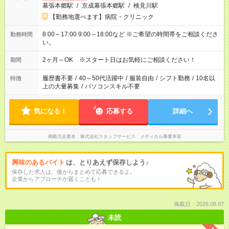
幕張本郷駅
/
京成幕張本郷駅
/
検見川駅
【勤務地選べます】病院・クリニック
8:00～17:00 9:00～18:00など ※ご希望の時間帯をご相談くださ
勤務時間
い。
2ヶ月～OK ※スタート日はお気軽にご相談ください！
期間
履歴書不要
/
40～50代活躍中
/
服装自由
/
シフト勤務
/
10名以
特徴
上の大量募集
/
パソコンスキル不要
気になる！
応募する
詳細へ
掲載元企業名
株式会社スタッフサービス メディカル事業本部
興味のあるバイト
は、とりあえず保存しよう♪
保存した求人は、後からまとめて応募できるよ。
企業からアプローチが届くことも！
掲載日：2026.08.07
未読