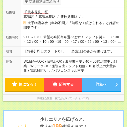
交通費別途支給あり
千葉市花見川区
勤務地
幕張駅
/
幕張本郷駅
/
新検見川駅
/
…
大手物流会社（年齢不問／「無理なく続けられる」と好評の
職場です）
9:00～18:00 希望の時間帯を選べます！ ＜シフト例＞ ・8：30
勤務時間
～12：00 ・10：00～19：00 ・17：00～22：00 ・13：00～
22：00 ・22：00～翌6：00 など
【急募】即日スタートＯＫ！ 単発1日のみから働けます。
期間
週1日からOK
/
日払いOK
/
履歴書不要
/
40～50代活躍中
/
副
特徴
業・WワークOK
/
服装自由
/
シフト勤務
/
10名以上の大量募
集
/
電話対応なし
/
パソコンスキル不要
気になる！
応募する
詳細へ
掲載元企業名
株式会社マイワーク（シニア）
少しエリアを広げると、
199
求人が
件増えます！