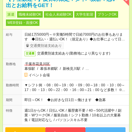
出とお給料をGET！
派遣
職種未経験OK
社会人未経験OK
大学生歓迎
ブランクOK
WEB登録・面接OK
日給1万5000円～※実働5時間で日給7000円のお仕事もありま
給与
す ◆日払い・週払いOK！（規定あり）◆お仕事によって日給も
異なります
交通費別途支給あり
交通費別途支給あり(勤務地により異なります)
交通費
千葉市花見川区
勤務地
幕張駅
/
幕張本郷駅
/
新検見川駅
/
…
イベント会場
▼シフト例 ・08：00～19：00 ・09：00～18：00 ・10：00～
勤務時間
17：00 ・13：00～22：00 ・16：00～21：00 など多数！ ※お
仕事により勤務時間が異なります
即日～OK！ ◆お好きな日1日～働けます ◆急募
期間
週1日からOK
/
日払いOK
/
履歴書不要
/
40～50代活躍中
/
副
特徴
業・WワークOK
/
服装自由
/
シフト勤務
/
10名以上の大量募
集
/
電話対応なし
/
パソコンスキル不要