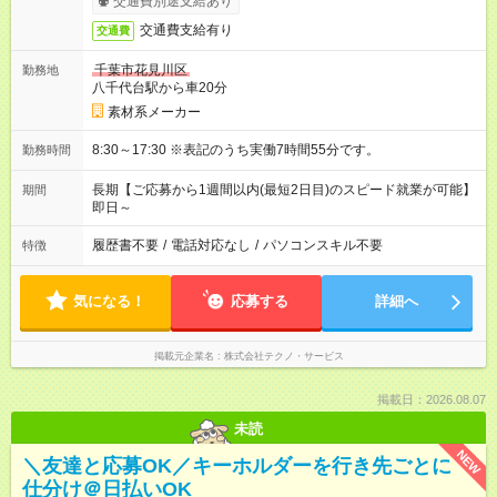
交通費別途支給あり
交通費支給有り
交通費
千葉市花見川区
勤務地
八千代台駅から車20分
素材系メーカー
8:30～17:30 ※表記のうち実働7時間55分です。
勤務時間
長期【ご応募から1週間以内(最短2日目)のスピード就業が可能】
期間
即日～
履歴書不要
/
電話対応なし
/
パソコンスキル不要
特徴
気になる！
応募する
詳細へ
掲載元企業名
株式会社テクノ・サービス
掲載日：2026.08.07
未読
NEW
＼友達と応募OK／キーホルダーを行き先ごとに
仕分け＠日払いOK