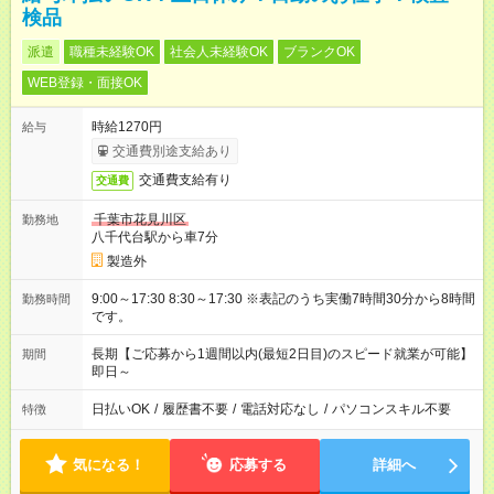
検品
派遣
職種未経験OK
社会人未経験OK
ブランクOK
WEB登録・面接OK
時給1270円
給与
交通費別途支給あり
交通費支給有り
交通費
千葉市花見川区
勤務地
八千代台駅から車7分
製造外
9:00～17:30 8:30～17:30 ※表記のうち実働7時間30分から8時間
勤務時間
です。
長期【ご応募から1週間以内(最短2日目)のスピード就業が可能】
期間
即日～
日払いOK
/
履歴書不要
/
電話対応なし
/
パソコンスキル不要
特徴
気になる！
応募する
詳細へ