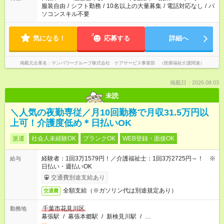
服装自由
/
シフト勤務
/
10名以上の大量募集
/
電話対応なし
/
パ
ソコンスキル不要
気になる！
応募する
詳細へ
掲載元企業名
マンパワーグループ株式会社 ケアサービス事業部 （医療福祉介護関連）
掲載日：2026.08.03
未読
＼人気の夜勤専従／月10回勤務で月収31.5万円以
上可！介護度低め＊日払いOK
派遣
社会人未経験OK
ブランクOK
WEB登録・面接OK
経験者：1回3万1579円！／介護福祉士：1回3万2725円～！ ※
給与
日払い・週払いOK
交通費別途支給あり
全額支給（※ガソリン代は別途規定あり）
交通費
千葉市花見川区
勤務地
幕張駅
/
幕張本郷駅
/
新検見川駅
/
…