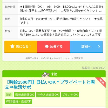
★1日5時間～OK！ （例）9:00～18:00のあいだ もちろん1日8時
勤務時間
間のお仕事もご紹介可能です！ご希望をお聞かせください！ ★
家庭の都合でお休みが必要な場合も遠慮なくご相談ください。
※週最低15時間以上の勤務が必要です
短期2ヵ月～のお仕事です。開始日はご相談ください！ ★急募
期間
です！
日払いOK
/
履歴書不要
/
40～50代活躍中
/
服装自由
/
シフト勤
特徴
務
/
10名以上の大量募集
/
電話対応なし
/
パソコンスキル不要
気になる！
応募する
詳細へ
掲載元企業名
株式会社ネオキャリア ナイス！介護事業部
掲載日：2026.08.04
未読
NEW
【時給1500円】日払いOK＊プライベートと両
立⇒生活サポ
派遣
職種未経験OK
社会人未経験OK
ブランクOK
WEB登録・面接OK