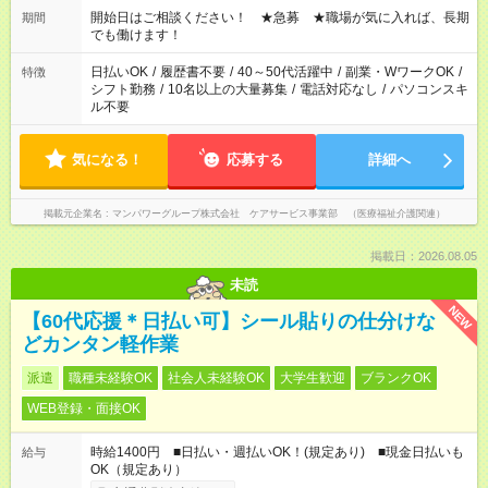
合わせ週40時間超の就業はご案内できません ※法令に基づき、
開始日はご相談ください！ ★急募 ★職場が気に入れば、長期
期間
週20時間以上勤務は社会保険への加入対象となります ※労働者
でも働けます！
派遣法（日雇い派遣の原則禁止）により、短時間・短期間の就
業はご案内が難しい場合があります
日払いOK
/
履歴書不要
/
40～50代活躍中
/
副業・WワークOK
/
特徴
シフト勤務
/
10名以上の大量募集
/
電話対応なし
/
パソコンスキ
ル不要
気になる！
応募する
詳細へ
掲載元企業名
マンパワーグループ株式会社 ケアサービス事業部 （医療福祉介護関連）
掲載日：2026.08.05
未読
NEW
【60代応援＊日払い可】シール貼りの仕分けな
どカンタン軽作業
派遣
職種未経験OK
社会人未経験OK
大学生歓迎
ブランクOK
WEB登録・面接OK
時給1400円 ■日払い・週払いOK！(規定あり) ■現金日払いも
給与
OK（規定あり）