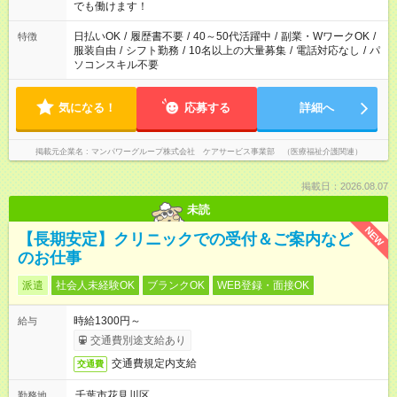
となります ※労働者派遣法（日雇い派遣の原則禁止）により、
でも働けます！
短時間・短期間の就業はご案内が難しい場合があります
日払いOK
/
履歴書不要
/
40～50代活躍中
/
副業・WワークOK
/
特徴
服装自由
/
シフト勤務
/
10名以上の大量募集
/
電話対応なし
/
パ
ソコンスキル不要
気になる！
応募する
詳細へ
掲載元企業名
マンパワーグループ株式会社 ケアサービス事業部 （医療福祉介護関連）
掲載日：2026.08.07
未読
NEW
【長期安定】クリニックでの受付＆ご案内など
のお仕事
派遣
社会人未経験OK
ブランクOK
WEB登録・面接OK
時給1300円～
給与
交通費別途支給あり
交通費規定内支給
交通費
千葉市花見川区
勤務地