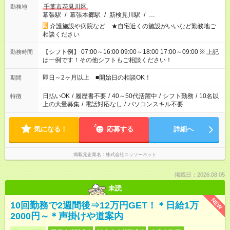
千葉市花見川区
勤務地
幕張駅
/
幕張本郷駅
/
新検見川駅
/
…
介護施設や病院など ★自宅近くの施設がいいなど勤務地ご
相談ください
【シフト例】 07:00～16:00 09:00～18:00 17:00～09:00 ※ 上記
勤務時間
は一例です！その他シフトもご相談ください！
即日～2ヶ月以上 ■開始日の相談OK！
期間
日払いOK
/
履歴書不要
/
40～50代活躍中
/
シフト勤務
/
10名以
特徴
上の大量募集
/
電話対応なし
/
パソコンスキル不要
気になる！
応募する
詳細へ
掲載元企業名
株式会社ニッソーネット
掲載日：2026.08.05
未読
NEW
10回勤務で2週間後⇒12万円GET！＊日給1万
2000円～＊声掛けや道案内