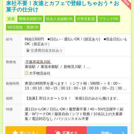
NEW
来社不要！友達とカフェで登録しちゃおう＊お
菓子の仕分け
派遣
職種未経験OK
社会人未経験OK
大学生歓迎
ブランクOK
WEB登録・面接OK
時給1300円 ■日払い・週払いOK！(規定あり) ■現金日払いも
給与
OK（規定あり）
交通費別途支給あり
千葉市花見川区
勤務地
幕張駅
/
幕張本郷駅
/
新検見川駅
/
…
大手物流会社
希望の時間帯を選べます！ ＜シフト例：5時間～＞ 8：00～
勤務時間
13：00 10：00～15：00 13：00～18：00 16：00～21：00 ＜
シフト例：8時間～＞ ・10：00～19：00 ・13：00～22：00 ・
22：00～翌6：00 など！是非ご希望をお聞かせください！
【急募】即日スタートＯＫ！ 単発1日のみから働けます。
期間
週1日からOK
/
日払いOK
/
履歴書不要
/
40～50代活躍中
/
副
特徴
業・WワークOK
/
服装自由
/
シフト勤務
/
10名以上の大量募
集
/
電話対応なし
/
パソコンスキル不要
気になる！
応募する
詳細へ