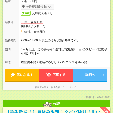
時給1300円
給与
交通費別途支給あり
交通費支給有り
交通費
千葉市花見川区
勤務地
実籾駅から車11分
物流・倉庫関係
9:00～18:00 ※表記のうち実働8時間です。
勤務時間
3ヶ月以上【ご応募から1週間以内(最短2日目)のスピード就業が
期間
可能】即日～
履歴書不要
/
電話対応なし
/
パソコンスキル不要
特徴
気になる！
応募する
詳細へ
掲載元企業名
株式会社テクノ・サービス
掲載日：2026.08.06
未読
NEW
【学生歓迎！】夏休み限定！タイパ抜群！思い