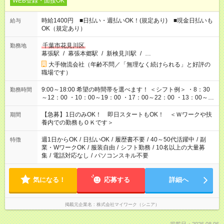
WEB登録・面接OK
時給1400円 ■日払い・週払いOK！(規定あり) ■現金日払いも
給与
OK（規定あり）
千葉市花見川区
勤務地
幕張駅
/
幕張本郷駅
/
新検見川駅
/
…
大手物流会社（年齢不問／「無理なく続けられる」と好評の
職場です）
9:00～18:00 希望の時間帯を選べます！ ＜シフト例＞ ・8：30
勤務時間
～12：00 ・10：00～19：00 ・17：00～22：00 ・13：00～
22：00 ・22：00～翌6：00 など
【急募】1日のみOK！ 即日スタートもOK！ ＜Ｗワークや扶
期間
養内での勤務もＯＫです＞
週1日からOK
/
日払いOK
/
履歴書不要
/
40～50代活躍中
/
副
特徴
業・WワークOK
/
服装自由
/
シフト勤務
/
10名以上の大量募
集
/
電話対応なし
/
パソコンスキル不要
気になる！
応募する
詳細へ
掲載元企業名
株式会社マイワーク（シニア）