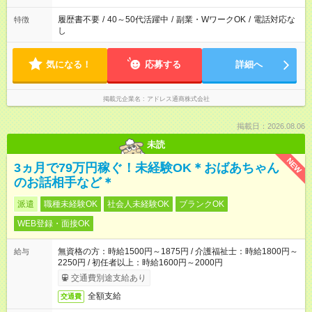
履歴書不要
/
40～50代活躍中
/
副業・WワークOK
/
電話対応な
特徴
し
気になる！
応募する
詳細へ
掲載元企業名
アドレス通商株式会社
掲載日：2026.08.06
未読
NEW
3ヵ月で79万円稼ぐ！未経験OK＊おばあちゃん
のお話相手など＊
派遣
職種未経験OK
社会人未経験OK
ブランクOK
WEB登録・面接OK
無資格の方：時給1500円～1875円 / 介護福祉士：時給1800円～
給与
2250円 / 初任者以上：時給1600円～2000円
交通費別途支給あり
全額支給
交通費