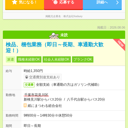
気になる！
応募する
詳細へ
掲載元企業名
株式会社fosbury
掲載日：2026.08.06
未読
NEW
検品、梱包業務（即日～長期、車通勤大歓
迎！）
派遣
職種未経験OK
社会人未経験OK
ブランクOK
時給1,350円
給与
交通費別途支給あり
全額支給（車通勤の方はガソリン代補助）
交通費
千葉市花見川区
勤務地
新検見川駅からバス20分
/
八千代台駅からバス20分
紙にまつわる総合会社
9時00分～14時30分※休憩50分
勤務時間
即日～長期
期間