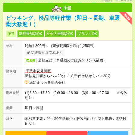
掲載日：2026.08.06
未読
NEW
ピッキング、検品等軽作業（即日～長期、車通
勤大歓迎！）
派遣
職種未経験OK
社会人未経験OK
ブランクOK
時給1,300円～（研修期間3ヶ月は1,250円）
給与
交通費別途支給あり
全額支給（車通勤の方はガソリン代補助）
交通費
千葉市花見川区
勤務地
新検見川駅からバス20分
/
八千代台駅からバス20分
紙にまつわる総合会社
(1)8:30～17:30 (2)9:00～18:00 (3)9：00～17:30 ※各休
勤務時間
憩1ｈ
即日～長期
期間
履歴書不要
/
40～50代活躍中
/
服装自由
/
シフト勤務
/
電話対
特徴
応なし