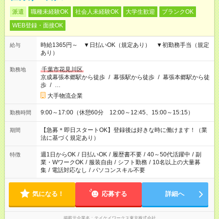
派遣
職種未経験OK
社会人未経験OK
大学生歓迎
ブランクOK
WEB登録・面接OK
時給1365円～ ▼日払いOK（規定あり） ▼初勤務手当（規定
給与
あり）
千葉市花見川区
勤務地
京成幕張本郷駅から徒歩
/
幕張駅から徒歩
/
幕張本郷駅から徒
歩
/
…
大手物流企業
9:00～17:00（休憩60分 12:00～12:45、15:00～15:15）
勤務時間
【急募＊即日スタートOK】登録後は好きな時に働けます！（業
期間
法に基づく規定あり）
週1日からOK
/
日払いOK
/
履歴書不要
/
40～50代活躍中
/
副
特徴
業・WワークOK
/
服装自由
/
シフト勤務
/
10名以上の大量募
集
/
電話対応なし
/
パソコンスキル不要
気になる！
応募する
詳細へ
掲載元企業名
テイケイワークス東京株式会社