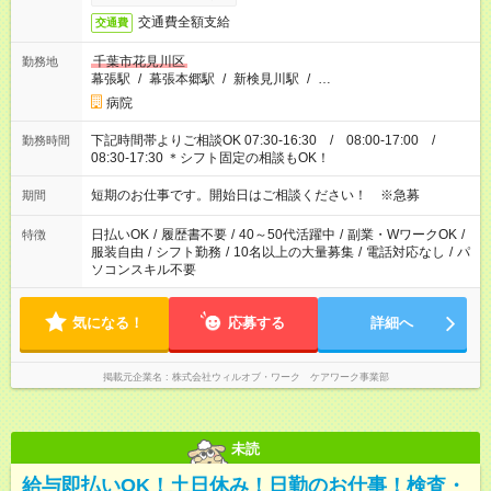
交通費全額支給
交通費
千葉市花見川区
勤務地
幕張駅
/
幕張本郷駅
/
新検見川駅
/
…
病院
下記時間帯よりご相談OK 07:30-16:30 / 08:00-17:00 /
勤務時間
08:30-17:30 ＊シフト固定の相談もOK！
短期のお仕事です。開始日はご相談ください！ ※急募
期間
日払いOK
/
履歴書不要
/
40～50代活躍中
/
副業・WワークOK
/
特徴
服装自由
/
シフト勤務
/
10名以上の大量募集
/
電話対応なし
/
パ
ソコンスキル不要
気になる！
応募する
詳細へ
掲載元企業名
株式会社ウィルオブ・ワーク ケアワーク事業部
未読
給与即払いOK！土日休み！日勤のお仕事！検査・