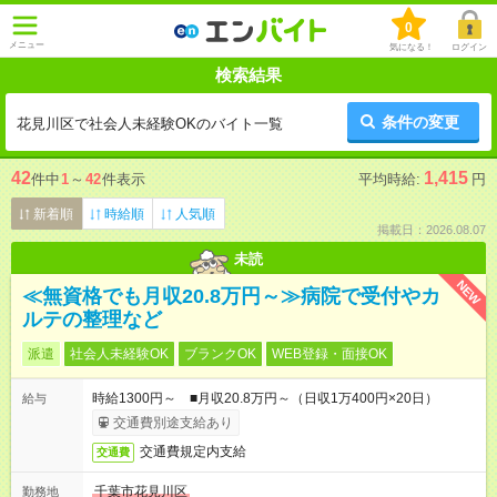
0
メニュー
気になる！
ログイン
検索結果
条件の変更
花見川区で社会人未経験OKのバイト一覧
42
1,415
件中
1
～
42
件表示
平均時給:
円
新着順
時給順
人気順
掲載日：2026.08.07
未読
NEW
≪無資格でも月収20.8万円～≫病院で受付やカ
ルテの整理など
派遣
社会人未経験OK
ブランクOK
WEB登録・面接OK
時給1300円～ ■月収20.8万円～（日収1万400円×20日）
給与
交通費別途支給あり
交通費規定内支給
交通費
千葉市花見川区
勤務地