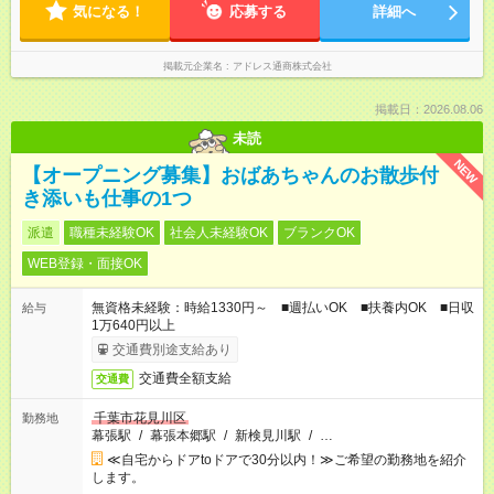
気になる！
応募する
詳細へ
掲載元企業名
アドレス通商株式会社
掲載日：2026.08.06
未読
NEW
【オープニング募集】おばあちゃんのお散歩付
き添いも仕事の1つ
派遣
職種未経験OK
社会人未経験OK
ブランクOK
WEB登録・面接OK
無資格未経験：時給1330円～ ■週払いOK ■扶養内OK ■日収
給与
1万640円以上
交通費別途支給あり
交通費全額支給
交通費
千葉市花見川区
勤務地
幕張駅
/
幕張本郷駅
/
新検見川駅
/
…
≪自宅からドアtoドアで30分以内！≫ご希望の勤務地を紹介
します。