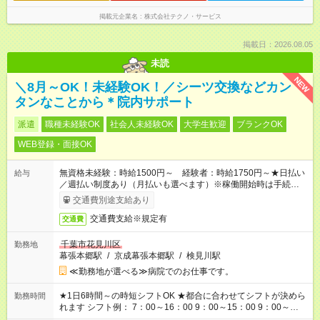
掲載元企業名
株式会社テクノ・サービス
掲載日：2026.08.05
未読
NEW
＼8月～OK！未経験OK！／シーツ交換などカン
タンなことから＊院内サポート
派遣
職種未経験OK
社会人未経験OK
大学生歓迎
ブランクOK
WEB登録・面接OK
無資格未経験：時給1500円～ 経験者：時給1750円～★日払い
給与
／週払い制度あり（月払いも選べます）※稼働開始時は手続き完
了次第のお支払いとなります。
交通費別途支給あり
交通費支給※規定有
交通費
千葉市花見川区
勤務地
幕張本郷駅
/
京成幕張本郷駅
/
検見川駅
≪勤務地が選べる≫病院でのお仕事です。
★1日6時間～の時短シフトOK ★都合に合わせてシフトが決めら
勤務時間
れます シフト例： 7：00～16：00 9：00～15：00 9：00～
18：00 11：00～20：00 など ※Wワークの場合、他のお仕事と