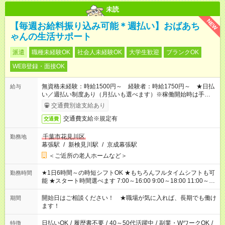
未読
NEW
【毎週お給料振り込み可能＊週払い】おばあち
ゃんの生活サポート
派遣
職種未経験OK
社会人未経験OK
大学生歓迎
ブランクOK
WEB登録・面接OK
無資格未経験：時給1500円～ 経験者：時給1750円～ ★日払
給与
い／週払い制度あり（月払いも選べます）※稼働開始時は手続き
完了次第のお支払いとなります。
交通費別途支給あり
交通費支給※規定有
交通費
千葉市花見川区
勤務地
幕張駅
/
新検見川駅
/
京成幕張駅
＜ご近所の老人ホームなど＞
★1日6時間～の時短シフトOK ★もちろんフルタイムシフトも可
勤務時間
能 ★スタート時間選べます 7:00～16:00 9:00～18:00 11:00～
20:00 など 残業なし！ ※Wワークの場合、他のお仕事と合わせ
週40時間超の就業はご案内できません ※法令に基づき、週20時
開始日はご相談ください！ ★職場が気に入れば、長期でも働け
期間
間以上勤務は社会保険への加入対象となります ※労働者派遣法
ます！
（日雇い派遣の原則禁止）により、短時間・短期間の就業はご
案内が難しい場合があります
日払いOK
/
履歴書不要
/
40～50代活躍中
/
副業・WワークOK
/
特徴