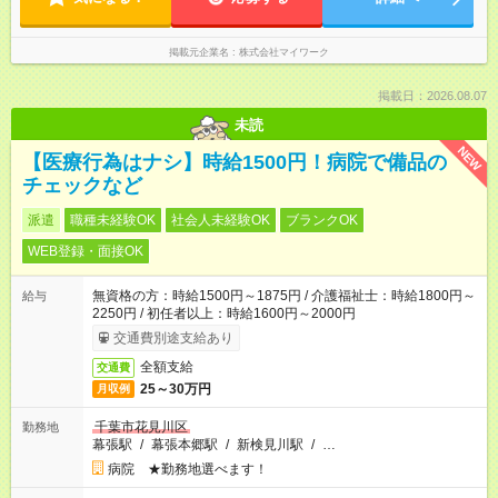
掲載元企業名
株式会社マイワーク
掲載日：2026.08.07
未読
NEW
【医療行為はナシ】時給1500円！病院で備品の
チェックなど
派遣
職種未経験OK
社会人未経験OK
ブランクOK
WEB登録・面接OK
無資格の方：時給1500円～1875円 / 介護福祉士：時給1800円～
給与
2250円 / 初任者以上：時給1600円～2000円
交通費別途支給あり
全額支給
交通費
25～30万円
月収例
千葉市花見川区
勤務地
幕張駅
/
幕張本郷駅
/
新検見川駅
/
…
病院 ★勤務地選べます！