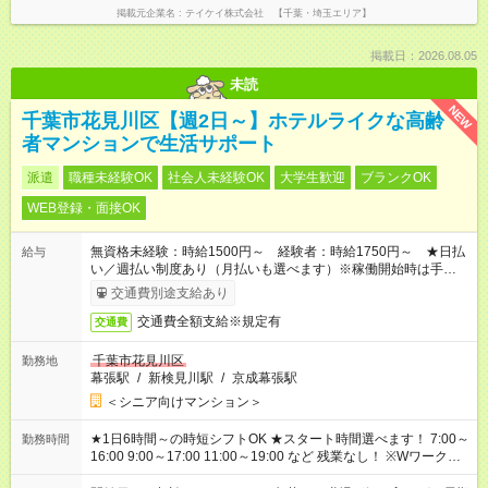
掲載元企業名
テイケイ株式会社 【千葉・埼玉エリア】
掲載日：2026.08.05
未読
NEW
千葉市花見川区【週2日～】ホテルライクな高齢
者マンションで生活サポート
派遣
職種未経験OK
社会人未経験OK
大学生歓迎
ブランクOK
WEB登録・面接OK
無資格未経験：時給1500円～ 経験者：時給1750円～ ★日払
給与
い／週払い制度あり（月払いも選べます）※稼働開始時は手続き
完了次第のお支払いとなります。
交通費別途支給あり
交通費全額支給※規定有
交通費
千葉市花見川区
勤務地
幕張駅
/
新検見川駅
/
京成幕張駅
＜シニア向けマンション＞
★1日6時間～の時短シフトOK ★スタート時間選べます！ 7:00～
勤務時間
16:00 9:00～17:00 11:00～19:00 など 残業なし！ ※Wワークの
場合、他のお仕事と合わせ週40時間超の就業はご案内できませ