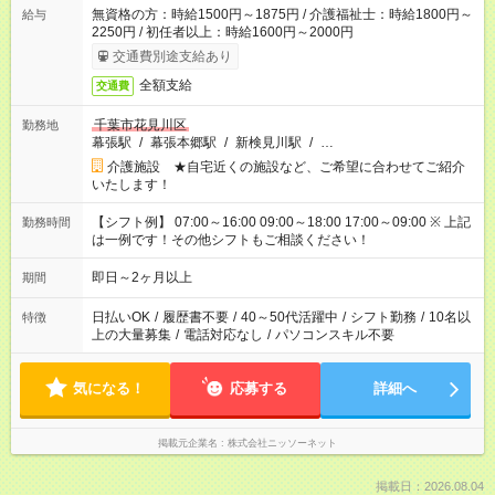
無資格の方：時給1500円～1875円 / 介護福祉士：時給1800円～
給与
2250円 / 初任者以上：時給1600円～2000円
交通費別途支給あり
全額支給
交通費
千葉市花見川区
勤務地
幕張駅
/
幕張本郷駅
/
新検見川駅
/
…
介護施設 ★自宅近くの施設など、ご希望に合わせてご紹介
いたします！
【シフト例】 07:00～16:00 09:00～18:00 17:00～09:00 ※ 上記
勤務時間
は一例です！その他シフトもご相談ください！
即日～2ヶ月以上
期間
日払いOK
/
履歴書不要
/
40～50代活躍中
/
シフト勤務
/
10名以
特徴
上の大量募集
/
電話対応なし
/
パソコンスキル不要
気になる！
応募する
詳細へ
掲載元企業名
株式会社ニッソーネット
掲載日：2026.08.04