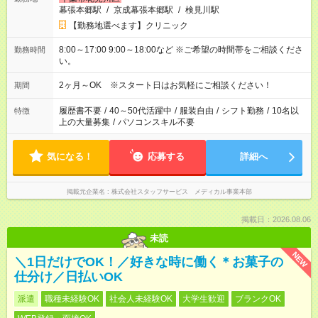
幕張本郷駅
/
京成幕張本郷駅
/
検見川駅
【勤務地選べます】クリニック
8:00～17:00 9:00～18:00など ※ご希望の時間帯をご相談くださ
勤務時間
い。
2ヶ月～OK ※スタート日はお気軽にご相談ください！
期間
履歴書不要
/
40～50代活躍中
/
服装自由
/
シフト勤務
/
10名以
特徴
上の大量募集
/
パソコンスキル不要
気になる！
応募する
詳細へ
掲載元企業名
株式会社スタッフサービス メディカル事業本部
掲載日：2026.08.06
未読
NEW
＼1日だけでOK！／好きな時に働く＊お菓子の
仕分け／日払いOK
派遣
職種未経験OK
社会人未経験OK
大学生歓迎
ブランクOK