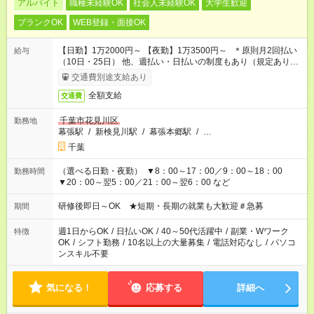
アルバイト
職種未経験OK
社会人未経験OK
大学生歓迎
ブランクOK
WEB登録・面接OK
【日勤】1万2000円～ 【夜勤】1万3500円～ ＊原則月2回払い
給与
（10日・25日） 他、週払い・日払いの制度もあり（規定あり）
＃日収1万円以上
交通費別途支給あり
全額支給
交通費
千葉市花見川区
勤務地
幕張駅
/
新検見川駅
/
幕張本郷駅
/
…
千葉
（選べる日勤・夜勤） ▼8：00～17：00／9：00～18：00
勤務時間
▼20：00～翌5：00／21：00～翌6：00 など
研修後即日～OK ★短期・長期の就業も大歓迎＃急募
期間
週1日からOK
/
日払いOK
/
40～50代活躍中
/
副業・Wワーク
特徴
OK
/
シフト勤務
/
10名以上の大量募集
/
電話対応なし
/
パソコ
ンスキル不要
気になる！
応募する
詳細へ