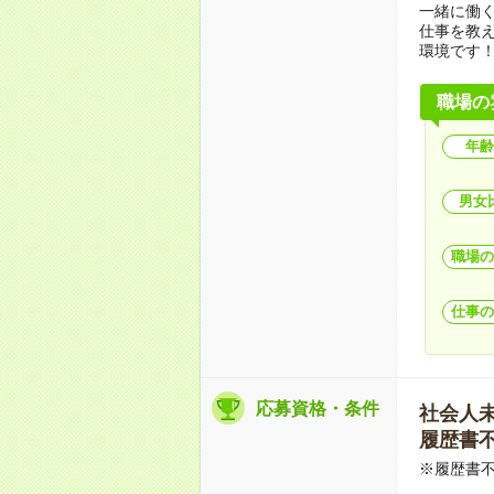
一緒に働
仕事を教
環境です
職場の
年齢
男女
職場の
仕事の
応募資格・条件
社会人未経
履歴書不要
※履歴書不