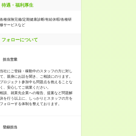
待遇・福利厚生
各種保険完備/定期健康診断/有給休暇/各種研
修サービスなど
フォローについて
担当営業
当社にご登録・稼動中のスタッフの方に対し
て、親身にお話を聞き、ご相談にのります。
プロジェクト参加中も問題点を抱えることな
く、安心してご就業ください。
相談、就業先企業への報告、提案など問題解
決を行う以上に、しっかりとスタッフの方を
フォローする体制を整えております。
登録担当