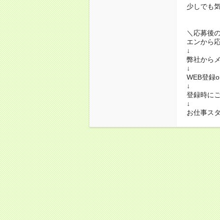
少しでも
＼応募後
エンから
↓
弊社から
↓
WEB登録
↓
登録時に
↓
お仕事ス