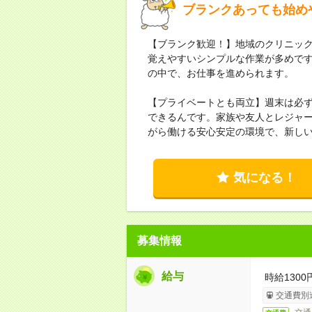
ブランクあっても始め
【ブランク歓迎！】地域のクリニッ
覚えやすいシンプルな作業が多めで
の中で、お仕事を進められます。
【プライベートとも両立】週末は必
できるんです。家族や友人とレジャ
がら働ける安心安定の環境で、新し
気になる！
募集情報
給与
時給1300
交通費別