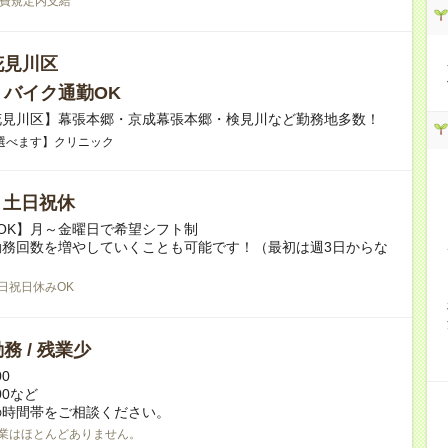
費規定内支給
花見川区
・バイク通勤OK
花見川区】幕張本郷・京成幕張本郷・検見川など勤務地多数！
選べます】クリニック
/ 土日祝休
OK】月～金曜日で希望シフト制
勤務回数を増やしていくことも可能です！（最初は週3日からな
日祝日休みOK
務 / 残業少
00
:00など
の時間帯をご相談ください。
業はほとんどありません。