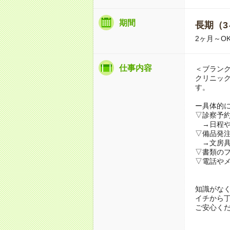
期間
長期（3
2ヶ月～O
仕事内容
＜ブラン
クリニッ
す。
ー具体的
▽診察予
→日程や
▽備品発
→文房具
▽書類の
▽電話や
知識がな
イチから
ご安心く