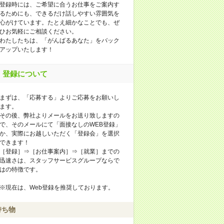
登録時には、ご希望に合うお仕事をご案内す
るためにも、できるだけ話しやすい雰囲気を
心がけています。たとえ細かなことでも、ぜ
ひお気軽にご相談ください。
わたしたちは、「がんばるあなた」をバック
アップいたします！
登録について
まずは、「応募する」よりご応募をお願いし
ます。
その後、弊社よりメールをお送り致しますの
で、そのメールにて「面接なしのWEB登録」
か、実際にお越しいただく「登録会」を選択
できます！
［登録］⇒［お仕事案内］⇒［就業］までの
迅速さは、スタッフサービスグループならで
はの特徴です。
※現在は、Web登録を推奨しております。
持ち物