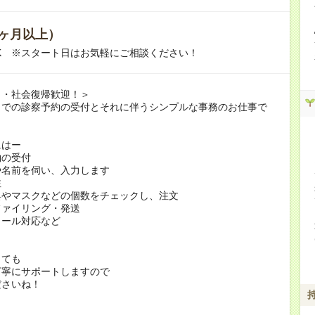
ヶ月以上）
K ※スタート日はお気軽にご相談ください！
ク・社会復帰歓迎！＞
クでの診察予約の受付とそれに伴うシンプルな事務のお仕事で
にはー
約の受付
名前を伺い、入力します
注
やマスクなどの個数をチェックし、注文
ファイリング・発送
メール対応など
くても
丁寧にサポートしますので
ださいね！