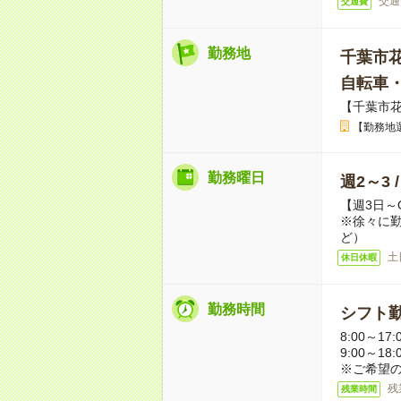
交通
交通費
勤務地
千葉市
自転車
【千葉市
【勤務地
勤務曜日
週2～3 
【週3日～
※徐々に
ど）
土
休日休暇
勤務時間
シフト勤
8:00～17:
9:00～18
※ご希望
残
残業時間