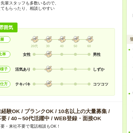
く先輩スタッフも多数いるので、
えてもらったり、相談しやすい
！
雰囲気
層
20代
30
40
50
60
比率
女性
男性
様子
活気あり
しずか
仕方
テキパキ
コツコツ
験OK / ブランクOK / 10名以上の大量募集 /
 / 40～50代活躍中 / WEB登録・面接OK
要・来社不要で電話相談もOK！