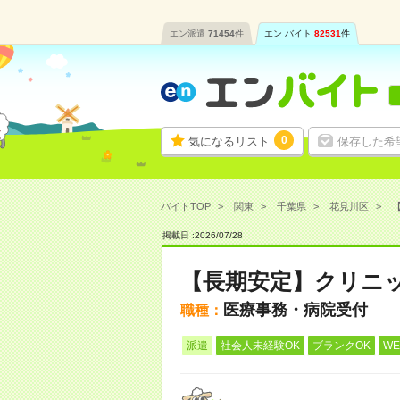
エン派遣
71454
件
エン バイト
82531
件
0
気になるリスト
保存した希
バイトTOP
関東
千葉県
花見川区
掲載日 :
2026
/
07
/
28
【長期安定】クリニ
医療事務・病院受付
職種：
派遣
社会人未経験OK
ブランクOK
W