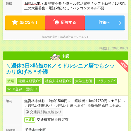
日払いOK
/
履歴書不要
/
40～50代活躍中
/
シフト勤務
/
10名以
特徴
上の大量募集
/
電話対応なし
/
パソコンスキル不要
気になる！
応募する
詳細へ
掲載元企業名
株式会社ニッソーネット
掲載日：2026.08.09
未読
NEW
＼週休3日×時短OK／ミドルシニア層でもシッ
カリ稼げる＊介護
派遣
職種未経験OK
社会人未経験OK
大学生歓迎
ブランクOK
WEB登録・面接OK
無資格未経験：時給1500円～ 経験者：時給1750円～★日払い
給与
／週払い制度あり（月払いも選べます）※稼働開始時は手続き完
了次第のお支払いとなります。
交通費別途支給あり
交通費支給※規定有
交通費
千葉市中央区
勤務地