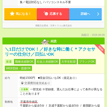
集
/
電話対応なし
/
パソコンスキル不要
気になる！
応募する
詳細へ
掲載元企業名
日本トスコム株式会社
掲載日：2026.08.09
未読
NEW
＼1日だけでOK！／好きな時に働く＊アクセサ
リーの仕分け／日払いOK
派遣
職種未経験OK
社会人未経験OK
大学生歓迎
ブランクOK
WEB登録・面接OK
時給1500円 ■現金日払いもOK（規定あり）
給与
交通費別途支給あり
一部支給 ※登録後、選んだお仕事によって条件が異なる
交通費
ことがあります
千葉市中央区
勤務地
千葉駅から徒歩5分
/
京成千葉駅から徒歩5分
/
蘇我駅から徒