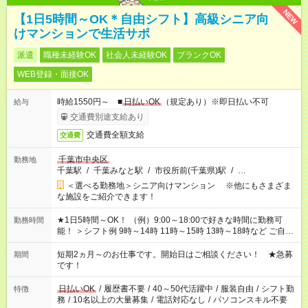
NEW
【1日5時間～OK＊自由シフト】高級シニア向
けマンションで生活サポ
派遣
職種未経験OK
社会人未経験OK
ブランクOK
WEB登録・面接OK
時給1550円～ ■
日払いOK
（規定あり）※即日払い不可
給与
交通費別途支給あり
交通費全額支給
交通費
千葉市中央区
勤務地
千葉駅
/
千葉みなと駅
/
市役所前(千葉県)駅
/
…
＜選べる勤務地＞シニア向けマンション ※他にもさまざま
な施設をご紹介できます！
★1日5時間～OK！ （例）9:00～18:00で好きな時間に勤務可
勤務時間
能！ ＞シフト例 9時～14時 11時～15時 13時～18時など ご自身
のご都合に合わせて勤務時間をご相談ください！ ★家庭の都合
でお休みや時間の調整が必要な場合も遠慮なくご相談くださ
短期2ヵ月～のお仕事です。開始日はご相談ください！ ★急募
期間
い。
です！
日払いOK
/
履歴書不要
/
40～50代活躍中
/
服装自由
/
シフト勤
特徴
務
/
10名以上の大量募集
/
電話対応なし
/
パソコンスキル不要