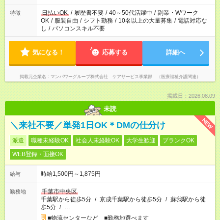
短時間・短期間の就業はご案内が難しい場合があります
日払いOK
/
履歴書不要
/
40～50代活躍中
/
副業・Wワーク
特徴
OK
/
服装自由
/
シフト勤務
/
10名以上の大量募集
/
電話対応な
し
/
パソコンスキル不要
気になる！
応募する
詳細へ
掲載元企業名
マンパワーグループ株式会社 ケアサービス事業部 （医療福祉介護関連）
掲載日：2026.08.09
未読
NEW
＼来社不要／単発1日OK＊DMの仕分け
派遣
職種未経験OK
社会人未経験OK
大学生歓迎
ブランクOK
WEB登録・面接OK
時給1,500円～1,875円
給与
千葉市中央区
勤務地
千葉駅から徒歩5分
/
京成千葉駅から徒歩5分
/
蘇我駅から徒
歩5分
/
…
■物流センターなど ■勤務地選べます