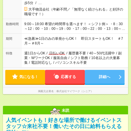
歩5分
/
…
大手物流会社（年齢不問／「無理なく続けられる」と好評の
職場です！）
9:00～18:00 希望の時間帯を選べます！ ＜シフト例＞ ・8：30
勤務時間
～12：00 ・10：00～19：00 ・17：00～22：00 ・13：00～
22：00 ・22：00～翌6：00 など
≪急募≫1日のみの単発からOK！ 即日スタートもOK！ ＃7
期間
月～＃8月～
週1日からOK
/
日払いOK
/
履歴書不要
/
40～50代活躍中
/
副
特徴
業・WワークOK
/
服装自由
/
シフト勤務
/
10名以上の大量募
集
/
電話対応なし
/
パソコンスキル不要
気になる！
応募する
詳細へ
掲載元企業名
株式会社マイワーク（シニア）
未読
人気イベントも！好きな場所で働けるイベントス
タッフ☆来社不要！働いたその日に給料もらえる