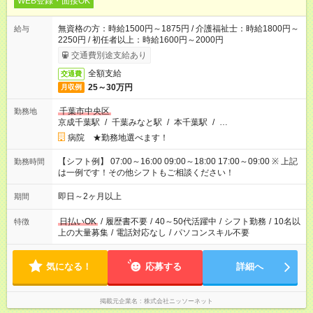
WEB登録・面接OK
無資格の方：時給1500円～1875円 / 介護福祉士：時給1800円～
給与
2250円 / 初任者以上：時給1600円～2000円
交通費別途支給あり
全額支給
交通費
25～30万円
月収例
千葉市中央区
勤務地
京成千葉駅
/
千葉みなと駅
/
本千葉駅
/
…
病院 ★勤務地選べます！
【シフト例】 07:00～16:00 09:00～18:00 17:00～09:00 ※ 上記
勤務時間
は一例です！その他シフトもご相談ください！
即日～2ヶ月以上
期間
日払いOK
/
履歴書不要
/
40～50代活躍中
/
シフト勤務
/
10名以
特徴
上の大量募集
/
電話対応なし
/
パソコンスキル不要
気になる！
応募する
詳細へ
掲載元企業名
株式会社ニッソーネット