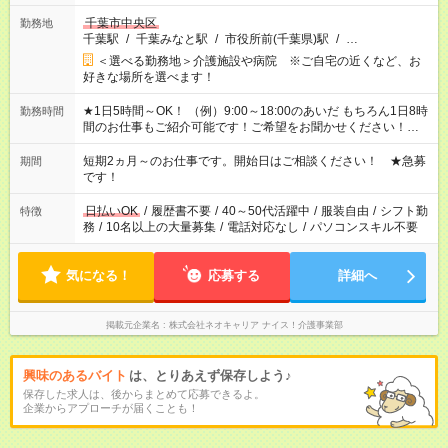
千葉市中央区
勤務地
千葉駅
/
千葉みなと駅
/
市役所前(千葉県)駅
/
…
＜選べる勤務地＞介護施設や病院 ※ご自宅の近くなど、お
好きな場所を選べます！
★1日5時間～OK！ （例）9:00～18:00のあいだ もちろん1日8時
勤務時間
間のお仕事もご紹介可能です！ご希望をお聞かせください！★家
庭の都合でお休みが必要な場合も遠慮なくご相談ください。 ※
週最低15時間以上の勤務が必要です
短期2ヵ月～のお仕事です。開始日はご相談ください！ ★急募
期間
です！
日払いOK
/
履歴書不要
/
40～50代活躍中
/
服装自由
/
シフト勤
特徴
務
/
10名以上の大量募集
/
電話対応なし
/
パソコンスキル不要
気になる！
応募する
詳細へ
掲載元企業名
株式会社ネオキャリア ナイス！介護事業部
興味のあるバイト
は、とりあえず保存しよう♪
保存した求人は、後からまとめて応募できるよ。
企業からアプローチが届くことも！