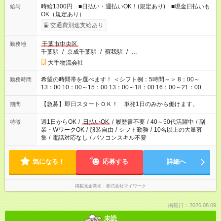
時給1300円 ■日払い・週払いOK！(規定あり) ■現金日払いも
給与
OK（規定あり）
交通費別途支給あり
千葉市中央区
勤務地
千葉駅
/
京成千葉駅
/
蘇我駅
/
…
大手物流会社
希望の時間帯を選べます！ ＜シフト例：5時間～＞ 8：00～
勤務時間
13：00 10：00～15：00 13：00～18：00 16：00～21：00 ＜
シフト例：8時間～＞ ・10：00～19：00 ・13：00～22：00 ・
22：00～翌6：00 など！是非ご希望をお聞かせください！
【急募】即日スタートＯＫ！ 単発1日のみから働けます。
期間
週1日からOK
/
日払いOK
/
履歴書不要
/
40～50代活躍中
/
副
特徴
業・WワークOK
/
服装自由
/
シフト勤務
/
10名以上の大量募
集
/
電話対応なし
/
パソコンスキル不要
気になる！
応募する
詳細へ
掲載元企業名
株式会社マイワーク
掲載日：2026.08.09
未読