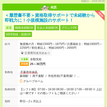
掲載日：2026.08.09
未読
NEW
＜履歴書不要＞資格取得サポートで未経験から
即戦力に！小規模施設のサポート！
派遣
職種未経験OK
社会人未経験OK
ブランクOK
WEB登録・面接OK
無資格の方：時給1500円～1875円 / 介護福祉士：時給1800円～
給与
2250円 / 初任者以上：時給1600円～2000円
交通費別途支給あり
全額支給
交通費
25～30万円
月収例
千葉市中央区
勤務地
蘇我駅
/
西千葉駅
/
市役所前(千葉県)駅
/
…
グループホーム
【シフト例】 07:00～16:00 09:00～18:00 17:00～09:00 ※ 上記
勤務時間
は一例です！その他シフトもご相談ください！
即日～2ヶ月以上
期間