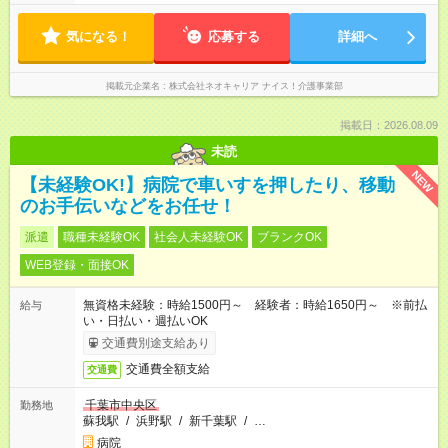
気になる！
応募する
詳細へ
掲載元企業名
株式会社ネオキャリア ナイス！介護事業部
掲載日：2026.08.09
未読
NEW
【未経験OK!】病院で車いすを押したり、移動
のお手伝いなどをお任せ！
派遣
職種未経験OK
社会人未経験OK
ブランクOK
WEB登録・面接OK
無資格未経験：時給1500円～ 経験者：時給1650円～ ※前払
給与
い・日払い・週払いOK
交通費別途支給あり
交通費全額支給
交通費
千葉市中央区
勤務地
蘇我駅
/
浜野駅
/
新千葉駅
/
…
病院