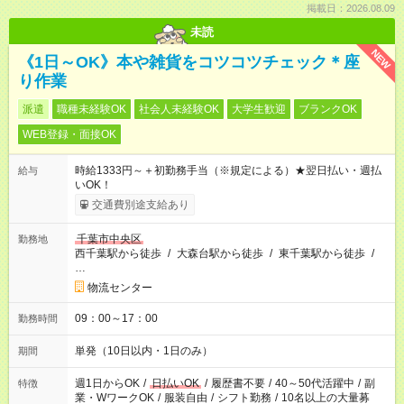
掲載日：2026.08.09
未読
NEW
《1日～OK》本や雑貨をコツコツチェック＊座
り作業
派遣
職種未経験OK
社会人未経験OK
大学生歓迎
ブランクOK
WEB登録・面接OK
時給1333円～＋初勤務手当（※規定による）★翌日払い・週払
給与
いOK！
交通費別途支給あり
千葉市中央区
勤務地
西千葉駅から徒歩
/
大森台駅から徒歩
/
東千葉駅から徒歩
/
…
物流センター
09：00～17：00
勤務時間
単発（10日以内・1日のみ）
期間
週1日からOK
/
日払いOK
/
履歴書不要
/
40～50代活躍中
/
副
特徴
業・WワークOK
/
服装自由
/
シフト勤務
/
10名以上の大量募