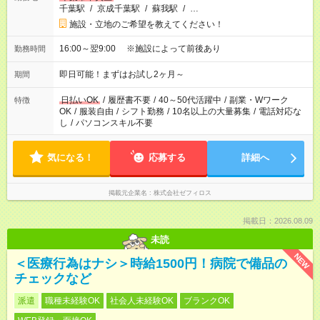
千葉駅
/
京成千葉駅
/
蘇我駅
/
…
施設・立地のご希望を教えてください！
16:00～翌9:00 ※施設によって前後あり
勤務時間
即日可能！まずはお試し2ヶ月～
期間
日払いOK
/
履歴書不要
/
40～50代活躍中
/
副業・Wワーク
特徴
OK
/
服装自由
/
シフト勤務
/
10名以上の大量募集
/
電話対応な
し
/
パソコンスキル不要
気になる！
応募する
詳細へ
掲載元企業名
株式会社ゼフィロス
掲載日：2026.08.09
未読
NEW
＜医療行為はナシ＞時給1500円！病院で備品の
チェックなど
派遣
職種未経験OK
社会人未経験OK
ブランクOK