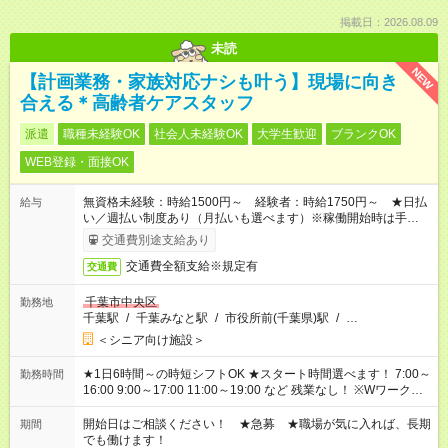
掲載日：2026.08.09
未読
NEW
【計画業務・家族対応ナシも叶う】現場に向き
合える＊高齢者ケアスタッフ
派遣
職種未経験OK
社会人未経験OK
大学生歓迎
ブランクOK
WEB登録・面接OK
無資格未経験：時給1500円～ 経験者：時給1750円～ ★日払
給与
い／週払い制度あり（月払いも選べます）※稼働開始時は手続き
完了次第のお支払いとなります。
交通費別途支給あり
交通費全額支給※規定有
交通費
千葉市中央区
勤務地
千葉駅
/
千葉みなと駅
/
市役所前(千葉県)駅
/
…
＜シニア向け施設＞
★1日6時間～の時短シフトOK ★スタート時間選べます！ 7:00～
勤務時間
16:00 9:00～17:00 11:00～19:00 など 残業なし！ ※Wワークの
場合、他のお仕事と合わせ週40時間超の就業はご案内できませ
ん ※法令に基づき、週20時間以上勤務は社会保険への加入対象
開始日はご相談ください！ ★急募 ★職場が気に入れば、長期
期間
となります ※労働者派遣法（日雇い派遣の原則禁止）により、
でも働けます！