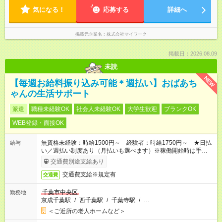
気になる！
応募する
詳細へ
掲載元企業名
株式会社マイワーク
掲載日：2026.08.09
未読
NEW
【毎週お給料振り込み可能＊週払い】おばあち
ゃんの生活サポート
派遣
職種未経験OK
社会人未経験OK
大学生歓迎
ブランクOK
WEB登録・面接OK
無資格未経験：時給1500円～ 経験者：時給1750円～ ★日払
給与
い／週払い制度あり（月払いも選べます）※稼働開始時は手続き
完了次第のお支払いとなります。
交通費別途支給あり
交通費支給※規定有
交通費
千葉市中央区
勤務地
京成千葉駅
/
西千葉駅
/
千葉寺駅
/
…
＜ご近所の老人ホームなど＞