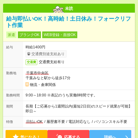
未読
給与即払いOK！高時給！土日休み！フォークリフ
ト作業
派遣
ブランクOK
WEB登録・面接OK
時給1400円
給与
交通費別途支給あり
交通費支給有り
交通費
千葉市中央区
勤務地
千葉みなと駅から徒歩17分
物流・倉庫関係
9:00～18:00 ※表記のうち実働8時間です。
勤務時間
長期【ご応募から1週間以内(最短2日目)のスピード就業が可能】
期間
即日～
日払いOK
/
履歴書不要
/
電話対応なし
/
パソコンスキル不要
特徴
気になる！
応募する
詳細へ