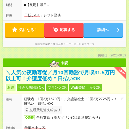
■【長期】即日～
期間
日払いOK
/
シフト勤務
特徴
気になる！
応募する
詳細へ
掲載元企業名
株式会社シーエーセールススタッフ
掲載日：2026.08.09
未読
NEW
＼人気の夜勤専従／月10回勤務で月収31.5万円
以上可！介護度低め＊日払いOK
派遣
社会人未経験OK
ブランクOK
WEB登録・面接OK
経験者：1回3万1579円！／介護福祉士：1回3万2725円～！ ※
給与
日払い・週払いOK
交通費別途支給あり
全額支給（※ガソリン代は別途規定あり）
交通費
千葉市中央区
勤務地