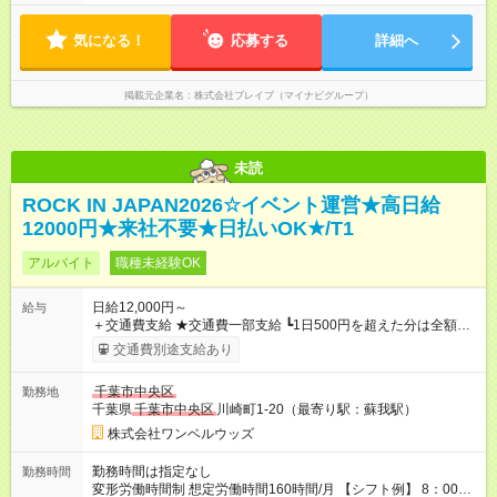
気になる！
応募する
詳細へ
掲載元企業名
株式会社ブレイブ（マイナビグループ）
未読
ROCK IN JAPAN2026☆イベント運営★高日給
12000円★来社不要★日払いOK★/T1
アルバイト
職種未経験OK
日給12,000円～
給与
＋交通費支給 ★交通費一部支給 ┗1日500円を超えた分は全額支
給！ ※往復500円以内の方は自己負担となります ★
日払いOK
！
交通費別途支給あり
（規定あり） ┗働いたその日に現金GET♪ お仕事後はコンビニ
ATMから 日払い分を引き落とせます！ 【試用期間】試用期間
千葉市中央区
勤務地
なし
千葉県
千葉市中央区
川崎町1-20（最寄り駅：蘇我駅）
株式会社ワンベルウッズ
勤務時間は指定なし
勤務時間
変形労働時間制 想定労働時間160時間/月 【シフト例】 8：00～