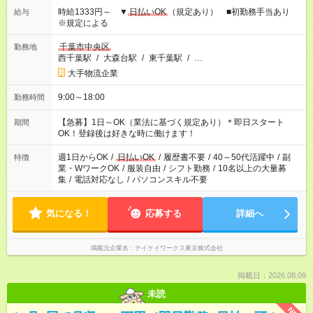
時給1333円～ ▼
日払いOK
（規定あり） ■初勤務手当あり
給与
※規定による
千葉市中央区
勤務地
西千葉駅
/
大森台駅
/
東千葉駅
/
…
大手物流企業
9:00～18:00
勤務時間
【急募】1日～OK（業法に基づく規定あり）＊即日スタート
期間
OK！登録後は好きな時に働けます！
週1日からOK
/
日払いOK
/
履歴書不要
/
40～50代活躍中
/
副
特徴
業・WワークOK
/
服装自由
/
シフト勤務
/
10名以上の大量募
集
/
電話対応なし
/
パソコンスキル不要
気になる！
応募する
詳細へ
掲載元企業名
テイケイワークス東京株式会社
掲載日：2026.08.09
未読