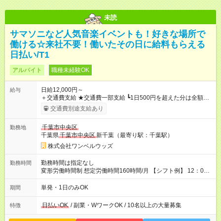
未読
サマソニなど人気音楽イベントも！好きな場所で
働ける☆来社不要！働いたその日に給料もらえる
日払い/T1
アルバイト
職種未経験OK
日給12,000円～
給与
＋交通費支給 ★交通費一部支給 ┗1日500円を超えた分は全額支
給！ ※往復500円以内の方は自己負担となります ★
日払いOK
！
交通費別途支給あり
（規定あり） ┗働いたその日に現金GET♪ お仕事後はコンビニ
ATMから 日払い分を引き落とせます！ 【試用期間】試用期間
千葉市中央区
勤務地
なし
千葉県
千葉市中央区
新千葉（最寄り駅：千葉駅）
株式会社ワンベルウッズ
勤務時間は指定なし
勤務時間
変形労働時間制 想定労働時間160時間/月 【シフト例】 12：00
～22：00
単発・1日のみOK
期間
日払いOK
/ 副業・WワークOK / 10名以上の大量募集
特徴