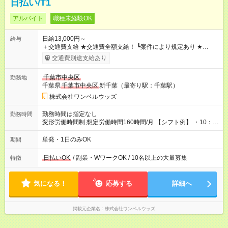
日払い/T1
アルバイト
職種未経験OK
日給13,000円～
給与
＋交通費支給 ★交通費全額支給！ ┗案件により規定あり ★
日払いOK
！（規定あり） ┗働いたその日に現金GET♪ お仕事後
交通費別途支給あり
はコンビニATMから 日払い分を引き落とせます！ 【試用期
間】試用期間なし
千葉市中央区
勤務地
千葉県
千葉市中央区
新千葉（最寄り駅：千葉駅）
株式会社ワンベルウッズ
勤務時間は指定なし
勤務時間
変形労働時間制 想定労働時間160時間/月 【シフト例】 ・10：
00～20：00
単発・1日のみOK
期間
日払いOK
/ 副業・WワークOK / 10名以上の大量募集
特徴
気になる！
応募する
詳細へ
掲載元企業名
株式会社ワンベルウッズ