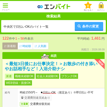
0
メニュー
気になる！
ログイン
検索結果
条件の変更
中央区で日払いOKのバイト一覧
122
1,461
件中
1
～
50
件表示
平均時給:
円
新着順
時給順
人気順
掲載日：2026.08.09
未読
NEW
＜最短3日後にお仕事決定！＞お散歩の付き添い
やお話相手など！入浴介助ナシ
派遣
職種未経験OK
社会人未経験OK
ブランクOK
WEB登録・面接OK
時給1550円～ ■
日払いOK
（規定あり）※即日払い不可
給与
交通費別途支給あり
交通費全額支給
交通費