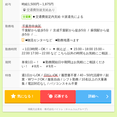
時給1,500円～1,875円
給与
交通費別途支給あり
■ 交通費規定内支給 ※派遣先による
交通費
千葉市中央区
勤務地
千葉駅から徒歩5分
/
京成千葉駅から徒歩5分
/
蘇我駅から徒
歩5分
/
…
■物流センターなど ■勤務地選べます
＜1日3時間～OK！＞ ▼ 例えば… ▼ 15:00～18:00 15:00～
勤務時間
22:00 17:00～22:00 など こちら以外の時間もお気軽にご相談く
ださい！
単発1日～！ ★勤務開始日や期間はお気軽にご相談くださ
期間
い！ ＃8月～ ＃9月～
週1日からOK
/
日払いOK
/
履歴書不要
/
40～50代活躍中
/
副
特徴
業・WワークOK
/
服装自由
/
シフト勤務
/
10名以上の大量募
集
/
電話対応なし
/
パソコンスキル不要
気になる！
応募する
詳細へ
掲載元企業名
株式会社バイトレ（キャムコムグループ）