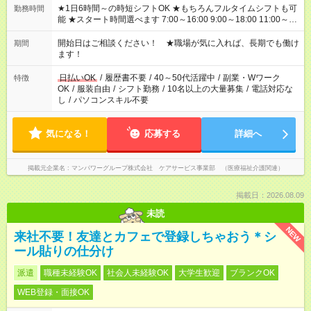
★1日6時間～の時短シフトOK ★もちろんフルタイムシフトも可
勤務時間
能 ★スタート時間選べます 7:00～16:00 9:00～18:00 11:00～
20:00 など 残業なし！ ※Wワークの場合、他のお仕事と合わせ
週40時間超の就業はご案内できません ※法令に基づき、週20時
開始日はご相談ください！ ★職場が気に入れば、長期でも働け
期間
間以上勤務は社会保険への加入対象となります ※労働者派遣法
ます！
（日雇い派遣の原則禁止）により、短時間・短期間の就業はご
案内が難しい場合があります
日払いOK
/
履歴書不要
/
40～50代活躍中
/
副業・Wワーク
特徴
OK
/
服装自由
/
シフト勤務
/
10名以上の大量募集
/
電話対応な
し
/
パソコンスキル不要
気になる！
応募する
詳細へ
掲載元企業名
マンパワーグループ株式会社 ケアサービス事業部 （医療福祉介護関連）
掲載日：2026.08.09
未読
NEW
来社不要！友達とカフェで登録しちゃおう＊シ
ール貼りの仕分け
派遣
職種未経験OK
社会人未経験OK
大学生歓迎
ブランクOK
WEB登録・面接OK