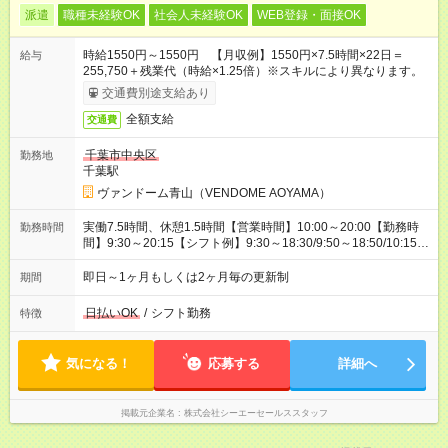
派遣
職種未経験OK
社会人未経験OK
WEB登録・面接OK
時給1550円～1550円 【月収例】1550円×7.5時間×22日＝
給与
255,750＋残業代（時給×1.25倍）※スキルにより異なります。
交通費別途支給あり
全額支給
交通費
千葉市中央区
勤務地
千葉駅
ヴァンドーム青山（VENDOME AOYAMA）
実働7.5時間、休憩1.5時間【営業時間】10:00～20:00【勤務時
勤務時間
間】9:30～20:15【シフト例】9:30～18:30/9:50～18:50/10:15～
19:15/10:30～19:30/11:15～20:15
即日～1ヶ月もしくは2ヶ月毎の更新制
期間
日払いOK
/
シフト勤務
特徴
気になる！
応募する
詳細へ
掲載元企業名
株式会社シーエーセールススタッフ