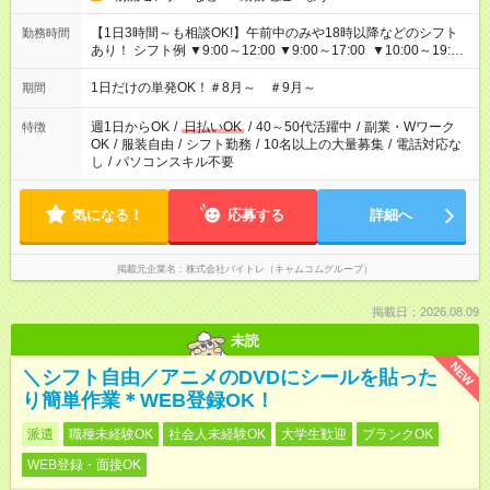
【1日3時間～も相談OK!】午前中のみや18時以降などのシフト
勤務時間
あり！ シフト例 ▼9:00～12:00 ▼9:00～17:00 ▼10:00～19:00
▼18:00～21:00
1日だけの単発OK！＃8月～ ＃9月～
期間
週1日からOK
/
日払いOK
/
40～50代活躍中
/
副業・Wワーク
特徴
OK
/
服装自由
/
シフト勤務
/
10名以上の大量募集
/
電話対応な
し
/
パソコンスキル不要
気になる！
応募する
詳細へ
掲載元企業名
株式会社バイトレ（キャムコムグループ）
掲載日：2026.08.09
未読
NEW
＼シフト自由／アニメのDVDにシールを貼った
り簡単作業＊WEB登録OK！
派遣
職種未経験OK
社会人未経験OK
大学生歓迎
ブランクOK
WEB登録・面接OK