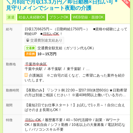
NEW
＼月8回で月収13.3万円／即日勤務×日払い可＊
見守りメインでショート夜勤の介護
派遣
社会人未経験OK
ブランクOK
WEB登録・面接OK
日収1万6625円～（日勤時給1750円～） ■資格や経験によって
給与
時給UP ■
日払いOK
！
交通費別途支給あり
交通費全額支給（ガソリン代もOK）
交通費
10～15万円
月収例
千葉市中央区
勤務地
千葉中央駅
/
本千葉駅
/
東千葉駅
/
…
介護施設 ※ご自宅の近くなど、ご希望にあった案件を紹介
いたします。
【夜勤のみ】 ▽シフト例 22:00～翌07:00(休憩60分) ★日勤希望
勤務時間
の方は別途ご相談ください！ ※週40時間以上働いている方のW
ワークはNG
【最短2日でお仕事スタート！】お試しで1ヶ月～！自分に合え
期間
ばそのまま長期もOK！
日払いOK
/
履歴書不要
/
40～50代活躍中
/
副業・Wワーク
特徴
OK
/
服装自由
/
シフト勤務
/
10名以上の大量募集
/
電話対応な
し
/
パソコンスキル不要