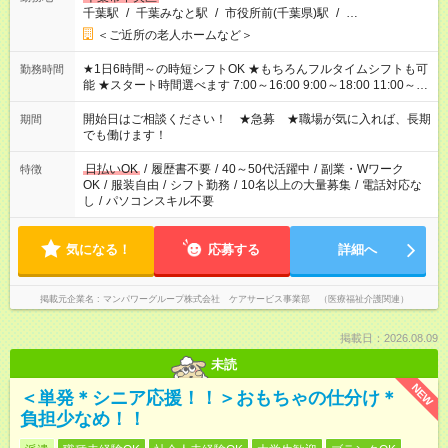
千葉駅
/
千葉みなと駅
/
市役所前(千葉県)駅
/
…
＜ご近所の老人ホームなど＞
★1日6時間～の時短シフトOK ★もちろんフルタイムシフトも可
勤務時間
能 ★スタート時間選べます 7:00～16:00 9:00～18:00 11:00～
20:00 など 残業なし！ ※Wワークの場合、他のお仕事と合わせ
週40時間超の就業はご案内できません ※法令に基づき、週20時
開始日はご相談ください！ ★急募 ★職場が気に入れば、長期
期間
間以上勤務は社会保険への加入対象となります ※労働者派遣法
でも働けます！
（日雇い派遣の原則禁止）により、短時間・短期間の就業はご
案内が難しい場合があります
日払いOK
/
履歴書不要
/
40～50代活躍中
/
副業・Wワーク
特徴
OK
/
服装自由
/
シフト勤務
/
10名以上の大量募集
/
電話対応な
し
/
パソコンスキル不要
気になる！
応募する
詳細へ
掲載元企業名
マンパワーグループ株式会社 ケアサービス事業部 （医療福祉介護関連）
掲載日：2026.08.09
未読
NEW
＜単発＊シニア応援！！＞おもちゃの仕分け＊
負担少なめ！！