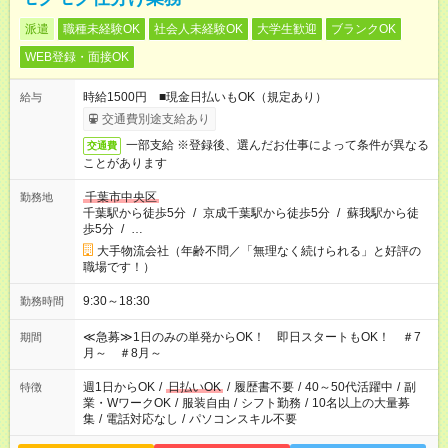
派遣
職種未経験OK
社会人未経験OK
大学生歓迎
ブランクOK
WEB登録・面接OK
時給1500円 ■現金日払いもOK（規定あり）
給与
交通費別途支給あり
一部支給 ※登録後、選んだお仕事によって条件が異なる
交通費
ことがあります
千葉市中央区
勤務地
千葉駅から徒歩5分
/
京成千葉駅から徒歩5分
/
蘇我駅から徒
歩5分
/
…
大手物流会社（年齢不問／「無理なく続けられる」と好評の
職場です！）
9:30～18:30
勤務時間
≪急募≫1日のみの単発からOK！ 即日スタートもOK！ ＃7
期間
月～ ＃8月～
週1日からOK
/
日払いOK
/
履歴書不要
/
40～50代活躍中
/
副
特徴
業・WワークOK
/
服装自由
/
シフト勤務
/
10名以上の大量募
集
/
電話対応なし
/
パソコンスキル不要