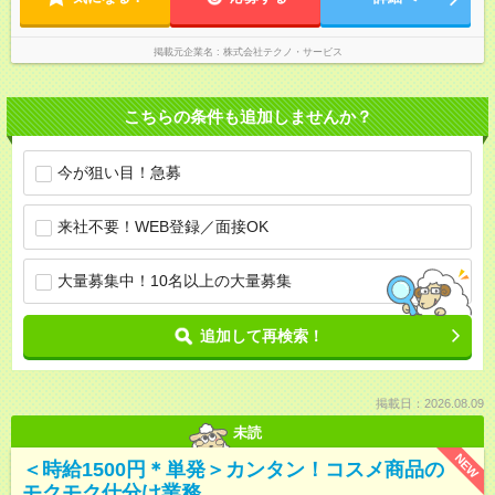
掲載元企業名
株式会社テクノ・サービス
こちらの条件も追加しませんか？
今が狙い目！急募
来社不要！WEB登録／面接OK
大量募集中！10名以上の大量募集
追加して再検索！
掲載日：2026.08.09
未読
NEW
＜時給1500円＊単発＞カンタン！コスメ商品の
モクモク仕分け業務