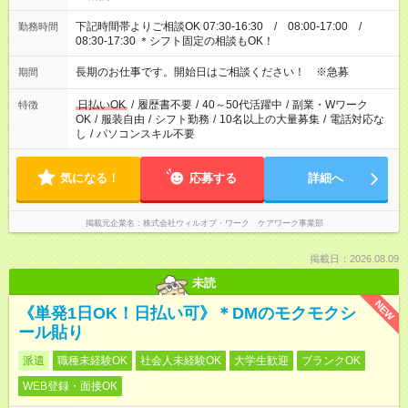
下記時間帯よりご相談OK 07:30-16:30 / 08:00-17:00 /
勤務時間
08:30-17:30 ＊シフト固定の相談もOK！
長期のお仕事です。開始日はご相談ください！ ※急募
期間
日払いOK
/
履歴書不要
/
40～50代活躍中
/
副業・Wワーク
特徴
OK
/
服装自由
/
シフト勤務
/
10名以上の大量募集
/
電話対応な
し
/
パソコンスキル不要
気になる！
応募する
詳細へ
掲載元企業名
株式会社ウィルオブ・ワーク ケアワーク事業部
掲載日：2026.08.09
未読
NEW
《単発1日OK！日払い可》＊DMのモクモクシ
ール貼り
派遣
職種未経験OK
社会人未経験OK
大学生歓迎
ブランクOK
WEB登録・面接OK