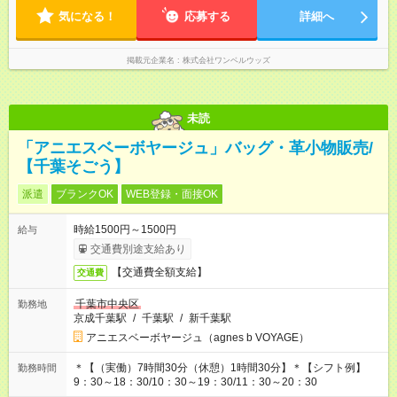
気になる！
応募する
詳細へ
掲載元企業名
株式会社ワンベルウッズ
未読
「アニエスベーボヤージュ」バッグ・革小物販売/
【千葉そごう】
派遣
ブランクOK
WEB登録・面接OK
時給1500円～1500円
給与
交通費別途支給あり
【交通費全額支給】
交通費
千葉市中央区
勤務地
京成千葉駅
/
千葉駅
/
新千葉駅
アニエスベーボヤージュ（agnes b VOYAGE）
＊【（実働）7時間30分（休憩）1時間30分】＊【シフト例】
勤務時間
9：30～18：30/10：30～19：30/11：30～20：30