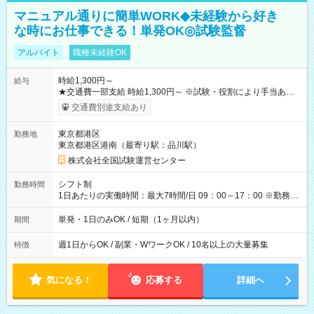
マニュアル通りに簡単WORK◆未経験から好き
な時にお仕事できる！単発OK◎試験監督
アルバイト
職種未経験OK
時給1,300円～
給与
★交通費一部支給 時給1,300円～ ※試験・役割により手当あり
※勤務回数により昇給あり 【即給（前払い）オプションあ
交通費別途支給あり
り！】 希望される場合、勤務から1週間ほどで給与の一部を受け
取れます。 ※手数料418円がかかります。 【過去試験日の収入
東京都港区
勤務地
例】 ・河合塾模擬試験 8:30～17:30（休憩1時間） 時給1,300円
東京都港区港南（最寄り駅：品川駅）
×8時間＝日収10,400円＋交通費 ※当日の役割により時給＋100
円の場合あり ・国家試験 7:00～13:30（休憩なし） 時給1,300
株式会社全国試験運営センター
円（役割手当＋100円）×6時間＝日収8,400円＋交通費 【試用期
間】試用期間なし
シフト制
勤務時間
1日あたりの実働時間：最大7時間/日 09：00～17：00 ※勤務時
間は 試験により異なります。
単発・1日のみOK / 短期（1ヶ月以内）
期間
週1日からOK / 副業・WワークOK / 10名以上の大量募集
特徴
気になる！
応募する
詳細へ