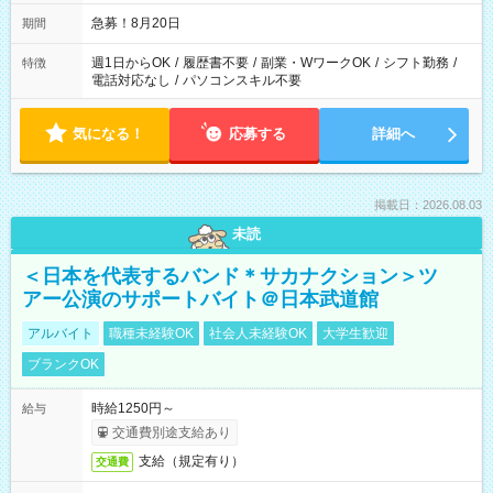
なる可能性があります
急募！8月20日
期間
週1日からOK
/
履歴書不要
/
副業・WワークOK
/
シフト勤務
/
特徴
電話対応なし
/
パソコンスキル不要
気になる！
応募する
詳細へ
掲載日：2026.08.03
未読
＜日本を代表するバンド＊サカナクション＞ツ
アー公演のサポートバイト＠日本武道館
アルバイト
職種未経験OK
社会人未経験OK
大学生歓迎
ブランクOK
時給1250円～
給与
交通費別途支給あり
支給（規定有り）
交通費