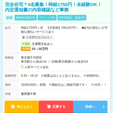
完全在宅＊4名募集！時給1750円！未経験OK！
内定通知書の内容確認など事務
派遣
職種未経験OK
ブランクOK
WEB登録・面接OK
時給1750円＋交 【月収例】290,937円～ ■給与の前払いが可
給与
能な速払いサービスあり
交通費別途支給あり
交通費支給あり
交通費
25～30万円
月収例
東京都千代田区
勤務地
東京駅から徒歩1分
/
京橋(東京都)駅から徒歩5分
人材サービス会社
9:30～18:15 ※残業はほとんどありません。※休憩60分。
勤務時間
2026/10/01～長期 ※開始日はご相談可能です！ ※10月～！
期間
履歴書不要
特徴
気になる！
応募する
詳細へ