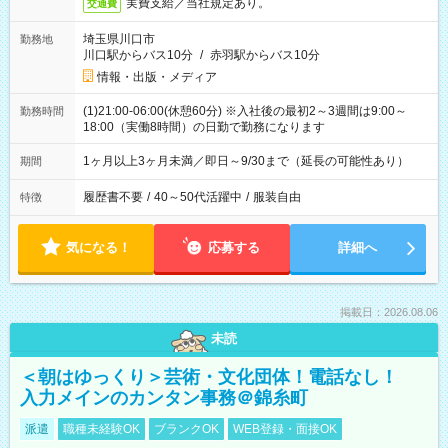
実費支給／当社規定あり。
交通費
埼玉県川口市
勤務地
川口駅からバス10分
/
赤羽駅からバス10分
情報・出版・メディア
(1)21:00-06:00(休憩60分) ※入社後の最初2～3週間は9:00～
勤務時間
18:00（実働8時間）の日勤で勤務になります
1ヶ月以上3ヶ月未満／即日～9/30まで（延長の可能性あり）
期間
履歴書不要
/
40～50代活躍中
/
服装自由
特徴
気になる！
応募する
詳細へ
掲載日：2026.08.06
未読
＜朝はゆっくり＞芸術・文化団体！電話なし！
入力メインのカンタン事務＠錦糸町
派遣
職種未経験OK
ブランクOK
WEB登録・面接OK