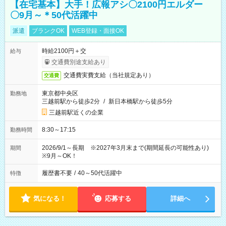
【在宅基本】大手！広報アシ〇2100円エルダー
〇9月～＊50代活躍中
派遣
ブランクOK
WEB登録・面接OK
時給2100円＋交
給与
交通費別途支給あり
交通費実費支給（当社規定あり）
交通費
東京都中央区
勤務地
三越前駅から徒歩2分
/
新日本橋駅から徒歩5分
三越前駅近くの企業
8:30～17:15
勤務時間
2026/9/1～長期 ※2027年3月末まで(期間延長の可能性あり)
期間
※9月～OK！
履歴書不要
/
40～50代活躍中
特徴
気になる！
応募する
詳細へ