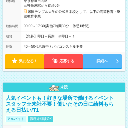
東京都世田谷区
勤務地
三軒茶屋駅から徒歩6分
米国テンプル大学の公式日本校として、以下の高等教育・継
続教育事業
09:00～17:30(実働7時間30分 休憩1時間)
勤務時間
【急募】即日～長期 ※即日～！
期間
40～50代活躍中
/
パソコンスキル不要
特徴
気になる！
応募する
詳細へ
未読
人気イベントも！好きな場所で働けるイベント
スタッフ☆来社不要！働いたその日に給料もら
える日払い/T1
アルバイト
職種未経験OK