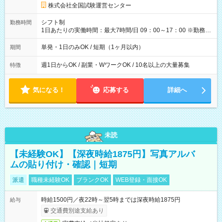
円の場合あり ・国家試験 7:00～13:30（休憩なし） 時給1,300
株式会社全国試験運営センター
円（役割手当＋100円）×6時間＝日収8,400円＋交通費 【試用期
間】試用期間なし
シフト制
勤務時間
1日あたりの実働時間：最大7時間/日 09：00～17：00 ※勤務時
間は 試験により異なります。
単発・1日のみOK / 短期（1ヶ月以内）
期間
週1日からOK / 副業・WワークOK / 10名以上の大量募集
特徴
気になる！
応募する
詳細へ
未読
【未経験OK】【深夜時給1875円】写真アルバ
ムの貼り付け・確認｜短期
派遣
職種未経験OK
ブランクOK
WEB登録・面接OK
時給1500円／夜22時～翌5時までは深夜時給1875円
給与
交通費別途支給あり