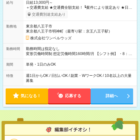
日給13,000円～
給与
＋交通費支給 ★交通費全額支給！ ┗案件により規定あり ★日払
いOK！（規定あり） ┗働いたその日に現金GET♪ お仕事後はコ
交通費別途支給あり
ンビニATMから 日払い分を引き落とせます！ 【試用期間】試
用期間なし
東京都八王子市
勤務地
東京都八王子市明神町（最寄り駅：京王八王子駅）
株式会社ワンベルウッズ
勤務時間は指定なし
勤務時間
変形労働時間制 想定労働時間160時間/月 【シフト例】 ・8：00
～21：00
単発・1日のみOK
期間
週1日からOK / 日払いOK / 副業・WワークOK / 10名以上の大量
特徴
募集
気になる！
応募する
詳細へ