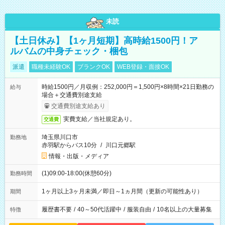
未読
【土日休み】【1ヶ月短期】高時給1500円！ア
ルバムの中身チェック・梱包
派遣
職種未経験OK
ブランクOK
WEB登録・面接OK
時給1500円／月収例：252,000円＝1,500円×8時間×21日勤務の
給与
場合＋交通費別途支給
交通費別途支給あり
実費支給／当社規定あり。
交通費
埼玉県川口市
勤務地
赤羽駅からバス10分
/
川口元郷駅
情報・出版・メディア
(1)09:00-18:00(休憩60分)
勤務時間
1ヶ月以上3ヶ月未満／即日～1ヵ月間（更新の可能性あり）
期間
履歴書不要
/
40～50代活躍中
/
服装自由
/
10名以上の大量募集
特徴