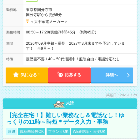
東京都国分寺市
勤務地
国分寺駅から徒歩9分
＜大手家電メーカー＞
08:50～17:20(実働7時間45分 休憩45分)
勤務時間
2026年09月中旬～長期 2027年3月末までを予定していま
期間
す！ ※9月～！
履歴書不要
/
40～50代活躍中
/
服装自由
/
電話対応なし
特徴
気になる！
応募する
詳細へ
掲載日：2026.07.29
未読
【完全在宅！】難しい業務なし＆電話なし！ゆ
っくりの11時～時短＊データ入力・事務
派遣
職種未経験OK
ブランクOK
WEB登録・面接OK