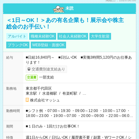
掲載日：2026.08.06
未読
＜1日～OK！＞あの有名企業も！展示会や株主
総会のお手伝い！
アルバイト
職種未経験OK
社会人未経験OK
大学生歓迎
ブランクOK
WEB登録・面接OK
■日給16,840円～ ■日払いOK ■実働3時間5,120円のお仕事あ
給与
ります！
交通費別途支給あり
一部支給
交通費
東京都千代田区
勤務地
東京駅
/
水道橋駅
/
有楽町駅
/
…
株式会社マッシュ
■シフト例 ・07:00～19:30 ・09:00～12:00 ・10:00～17:00 ・
勤務時間
18:00～23:00 ・19:00～07:00 ・20:00～09:00 ・22:00～06:00
etc ★最短で3時間で5,120円のお仕事から 15時間で2万円近く稼
げるお仕事も！ ご希望のお時間に合わせてご紹介！ ※シフトは
■１日のみ・1回だけお仕事OK！
期間
現場によって異なります。 ※勿論、休憩時間はあるのでご安心
ください！
週1日からOK
/
日払いOK
/
履歴書不要
/
副業・WワークOK
/
シ
特徴