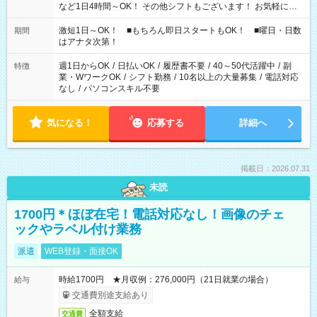
など1日4時間～OK！ その他シフトもございます！ お気軽にご
相談ください！
激短1日～OK！ ■もちろん即日スタートもOK！ ■曜日・日数
期間
はアナタ次第！
週1日からOK
/
日払いOK
/
履歴書不要
/
40～50代活躍中
/
副
特徴
業・WワークOK
/
シフト勤務
/
10名以上の大量募集
/
電話対応
なし
/
パソコンスキル不要
気になる！
応募する
詳細へ
掲載日：2026.07.31
未読
1700円＊ほぼ在宅！電話対応なし！画像のチェ
ックやラベル付け業務
派遣
WEB登録・面接OK
時給1700円 ★月収例：276,000円（21日就業の場合）
給与
交通費別途支給あり
全額支給
交通費