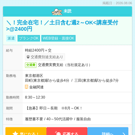
掲載日：2026.08.06
未読
＼！完全在宅！／土日含む週2～OK<講座受付
>@2400円
派遣
ブランクOK
WEB登録・面接OK
時給2400円＋交
給与
交通費別途支給あり
交通費実費支給（当社規定あり）
交通費
東京都港区
勤務地
田町(東京都)駅から徒歩4分
/
三田(東京都)駅から徒歩7分
金融関連
8:30～12:30
勤務時間
【急募】即日～長期 ※8月～OK！
期間
履歴書不要
/
40～50代活躍中
/
服装自由
特徴
気になる！
応募する
詳細へ