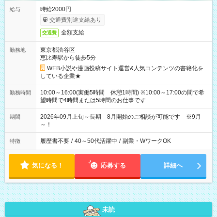
時給2000円
給与
交通費別途支給あり
全額支給
交通費
東京都渋谷区
勤務地
恵比寿駅から徒歩5分
WEB小説や漫画投稿サイト運営&人気コンテンツの書籍化を
している企業★
10:00～16:00(実働5時間 休憩1時間) ※10:00～17:00の間で希
勤務時間
望時間で4時間または5時間のお仕事です
2026年09月上旬～長期 8月開始のご相談が可能です ※9月
期間
～！
履歴書不要
/
40～50代活躍中
/
副業・WワークOK
特徴
気になる！
応募する
詳細へ
未読