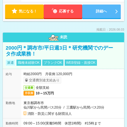
気になる！
応募する
詳細へ
掲載日：2026.08.03
未読
2000円＊調布市/平日週3日＊研究機関でのデー
タ作成業務！
派遣
職種未経験OK
ブランクOK
WEB登録・面接OK
時給2000円 月収例 120,000円
給与
交通費別途支給あり
全額支給
交通費
10～15万円
月収例
東京都調布市
勤務地
仙川駅から民間バス20分
/
三鷹駅から民間バス20分
消防・防災に関する財団法人
09:00～15:00(実働5時間 休憩1時間) #15時まで
勤務時間