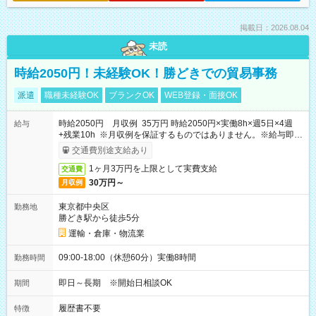
掲載日：2026.08.04
未読
時給2050円！未経験OK！勝どきでの貿易事務
派遣
職種未経験OK
ブランクOK
WEB登録・面接OK
時給2050円 月収例 35万円 時給2050円×実働8h×週5日×4週
給与
+残業10h ※月収例を保証するものではありません。※給与即受
取りサービス利用可（利用条件有）
交通費別途支給あり
1ヶ月3万円を上限として実費支給
交通費
30万円～
月収例
東京都中央区
勤務地
勝どき駅から徒歩5分
運輸・倉庫・物流業
09:00-18:00（休憩60分）実働8時間
勤務時間
即日～長期 ※開始日相談OK
期間
履歴書不要
特徴