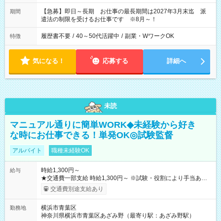
【急募】即日～長期 お仕事の最長期間は2027年3月末迄 派
期間
遣法の制限を受けるお仕事です ※8月～！
履歴書不要
/
40～50代活躍中
/
副業・WワークOK
特徴
気になる！
応募する
詳細へ
未読
マニュアル通りに簡単WORK◆未経験から好き
な時にお仕事できる！単発OK◎試験監督
アルバイト
職種未経験OK
時給1,300円～
給与
★交通費一部支給 時給1,300円～ ※試験・役割により手当あり
※勤務回数により昇給あり 【即給（前払い）オプションあ
交通費別途支給あり
り！】 希望される場合、勤務から1週間ほどで給与の一部を受け
取れます。 ※手数料418円がかかります。 【過去試験日の収入
横浜市青葉区
勤務地
例】 ・河合塾模擬試験 8:30～17:30（休憩1時間） 時給1,300円
神奈川県横浜市青葉区あざみ野（最寄り駅：あざみ野駅）
×8時間＝日収10,400円＋交通費 ※当日の役割により時給＋100