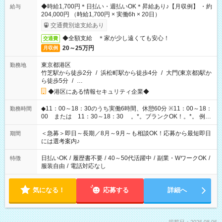
◆時給1,700円＊日払い・週払いOK＊昇給あり♪【月収例】 ・約
給与
204,000円 （時給1,700円 × 実働6h × 20日）
交通費別途支給あり
◆全額支給 ＊家が少し遠くても安心！
交通費
20～25万円
月収例
東京都港区
勤務地
竹芝駅から徒歩2分
/
浜松町駅から徒歩4分
/
大門(東京都)駅か
ら徒歩5分
/
…
◆港区にある情報セキュリティ企業◆
◆11：00～18：30のうち実働6時間、休憩60分 ※11：00～18：
勤務時間
00 または 11：30～18：30 。*。ブランクOK！。*。 例え
ば前職が、 在宅/財団法人/事務/コールセンター/受付/販売/カフェ
スタッフ スイーツ販売/ホテルフロント/化粧品販売/など 様々な
＜急募＞即日～長期／8月～9月～も相談OK！応募から最短即日
期間
業界から入社して活躍されています♪
には選考案内♪
日払いOK
/
履歴書不要
/
40～50代活躍中
/
副業・WワークOK
/
特徴
服装自由
/
電話対応なし
気になる！
応募する
詳細へ