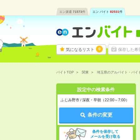
エン派遣
71573
件
エン バイト
82531
件
0
気になるリスト
保存した希
バイトTOP
関東
埼玉県のアルバイト・バイ
設定中の検索条件
ふじみ野市 / 深夜・早朝（22:00～7:00）
条件の変更
条件を保存して
メールを受け取る