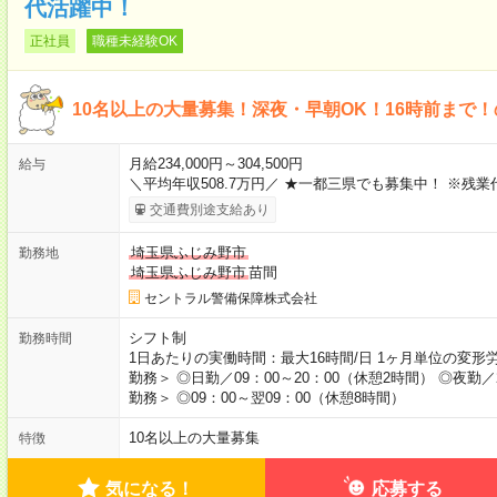
代活躍中！
正社員
職種未経験OK
10名以上の大量募集！深夜・早朝OK！16時前まで
月給234,000円～304,500円
給与
＼平均年収508.7万円／ ★一都三県でも募集中！ ※残業
交通費別途支給あり
埼玉県ふじみ野市
勤務地
埼玉県ふじみ野市
苗間
セントラル警備保障株式会社
シフト制
勤務時間
1日あたりの実働時間：最大16時間/日 1ヶ月単位の変形
勤務＞ ◎日勤／09：00～20：00（休憩2時間） ◎夜勤／2
勤務＞ ◎09：00～翌09：00（休憩8時間）
10名以上の大量募集
特徴
気になる！
応募する