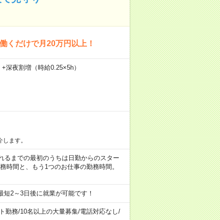
回働くだけで月20万円以上！
）+深夜割増（時給0.25×5h）
介します。
など ※慣れるまでの最初のうちは日勤からのスター
勤務時間と、もう1つのお仕事の勤務時間。
最短2～3日後に就業が可能です！
ト勤務
/
10名以上の大量募集
/
電話対応なし
/