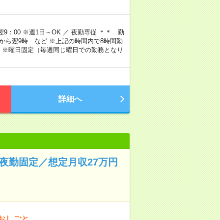
9：00 ※週1日～OK ／ 夜勤専従 ＊＊ 勤
4時から翌9時 など ※上記の時間内で8時間勤
 ※曜日固定（毎週同じ曜日での勤務となり
詳細へ
夜勤固定／想定月収27万円
おしごと