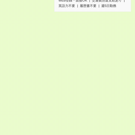
WEB登録・面接OK
交通費別途支給あり
英語力不要
履歴書不要
週5日勤務