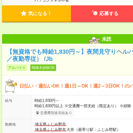
パソコンスキル不要
気になる！
応募する
未読
【無資格でも時給1,830円～】夜間見守りヘル
／夜勤専従） /Jb
アルバイト
職種未経験OK
日払い・週払いOK！週1日～OK！週2～3日OK！の
時給1,830円～
給与
時給1,830円以上 ※交通費一部支給（既定あり） ※経
交通費別途支給あり
埼玉県ふじみ野市
勤務地
埼玉県ふじみ野市
大井（最寄り駅：ふじみ野駅）