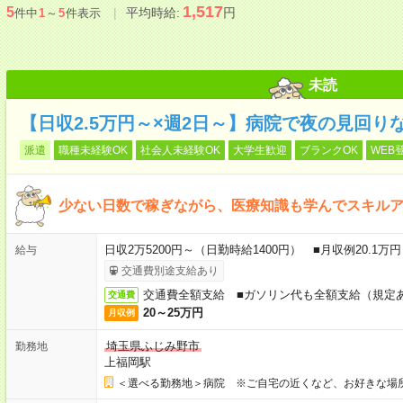
1,517
5
平均時給:
円
件中
1
～
5
件表示
未読
【日収2.5万円～×週2日～】病院で夜の見回り
派遣
職種未経験OK
社会人未経験OK
大学生歓迎
ブランクOK
WEB
少ない日数で稼ぎながら、医療知識も学んでスキル
日収2万5200円～（日勤時給1400円） ■月収例20.1
給与
交通費別途支給あり
交通費全額支給 ■ガソリン代も全額支給（規定
交通費
20～25万円
月収例
埼玉県ふじみ野市
勤務地
上福岡駅
＜選べる勤務地＞病院 ※ご自宅の近くなど、お好きな場