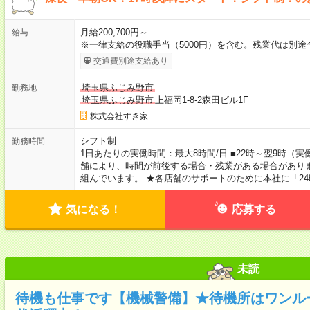
月給200,700円～
給与
※一律支給の役職手当（5000円）を含む。残業代は別途
交通費別途支給あり
埼玉県ふじみ野市
勤務地
埼玉県ふじみ野市
上福岡1-8-2森田ビル1F
株式会社すき家
シフト制
勤務時間
1日あたりの実働時間：最大8時間/日 ■22時～翌9時（
舗により、時間が前後する場合・残業がある場合がありま
組んでいます。 ★各店舗のサポートのために本社に「2
気になる！
応募する
未読
待機も仕事です【機械警備】★待機所はワンルー