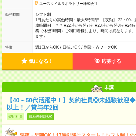
ユースタイルラボラトリー株式会社
シフト制
勤務時間
1日あたりの実働時間：最大8時間/日 【夜勤】 22：00～翌
務時間例 ＊＊ ■22時から翌7時 ■23時から翌8時 ■2
務（休憩1時間）ご利用者様により、時間は異なります。
ます）
週1日からOK / 日払いOK / 副業・WワークOK
特徴
気になる！
応募する
未読
【40～50代活躍中！】契約社員◎未経験歓迎◆
以上！／賞与年2回
契約社員
職種未経験OK
深夜・早朝OK！17時以降にスタート！シフト制！の