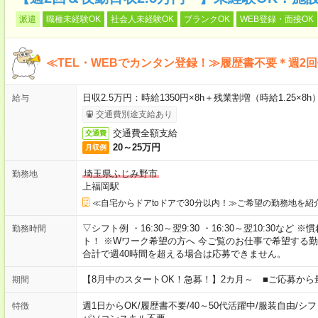
派遣
職種未経験OK
社会人未経験OK
ブランクOK
WEB登録・面接OK
≪TEL・WEBでカンタン登録！≫履歴書不要＊週2
日収2.5万円：時給1350円×8h＋残業割増（時給1.25×8h
給与
交通費別途支給あり
交通費全額支給
交通費
20～25万円
月収例
埼玉県ふじみ野市
勤務地
上福岡駅
≪自宅からドアtoドアで30分以内！≫ご希望の勤務地を紹
▽シフト例 ・16:30～翌9:30 ・16:30～翌10:30
勤務時間
ト！ ※Wワーク希望の方へ 今ご覧のお仕事で希望する
合計で週40時間を超える場合は応募できません。
【8月中のスタートOK！急募！】2カ月～ ■ご応募から
期間
週1日からOK
/
履歴書不要
/
40～50代活躍中
/
服装自由
/
シフ
特徴