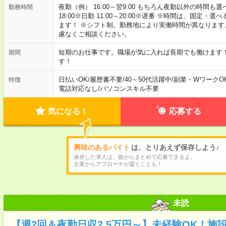
夜勤（例） 16:00～翌9:00 もちろん夜勤以外の時間も選べます
勤務時間
18:00※日勤 11:00～20:00※遅番 ※時間は、固
ます！ ※シフト制。勤務地により実働時間が異なりま
慮なくご相談ください。
短期のお仕事です。職場が気に入れば長期でも働けます
期間
す！
日払いOK
/
履歴書不要
/
40～50代活躍中
/
副業・WワークO
特徴
電話対応なし
/
パソコンスキル不要
気になる！
応募する
興味のあるバイト
は、とりあえず保存しよう♪
保存した求人は、後からまとめて応募できるよ。
企業からアプローチが届くことも！
未読
【週2回＆夜勤日収2.5万円～】未経験OK！施