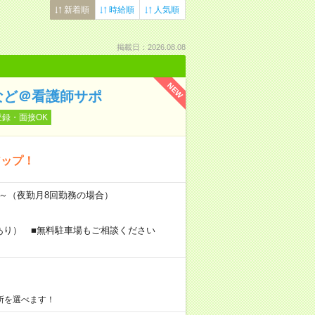
新着順
時給順
人気順
掲載日：2026.08.08
NEW
など＠看護師サポ
登録・面接OK
アップ！
万円～（夜勤月8回勤務の場合）
あり） ■無料駐車場もご相談ください
所を選べます！