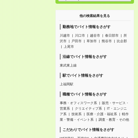
他の検索結果を見る
勤務地でバイト情報をさがす
川越市
川口市
越谷市
春日部市
所
沢市
戸田市
草加市
熊谷市
比企郡
上尾市
沿線でバイト情報をさがす
東武東上線
駅でバイト情報をさがす
上福岡駅
職種でバイト情報をさがす
事務・オフィスワーク系
販売・サービス・
営業系
クリエイティブ系
IT・エンジニ
ア系
技術系
医療・介護・福祉系
軽作
業・警備・イベント系
調査・教育・その他
こだわりでバイト情報をさがす