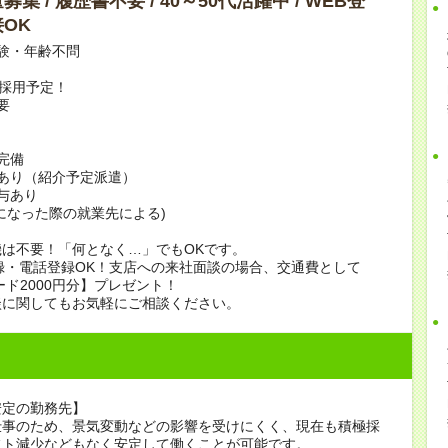
集 / 履歴書不要 / 40～50代活躍中 / WEB登
OK
験・年齢不問
上採用予定！
要
完備
あり（紹介予定派遣）
賞与あり
になった際の就業先による)
は不要！「何となく…」でもOKです。
録・電話登録OK！支店への来社面談の場合、交通費として
ード2000円分】プレゼント！
談に関してもお気軽にご相談ください。
安定の勤務先】
仕事のため、景気変動などの影響を受けにくく、現在も積極採
フト減少などもなく安定して働くことが可能です。