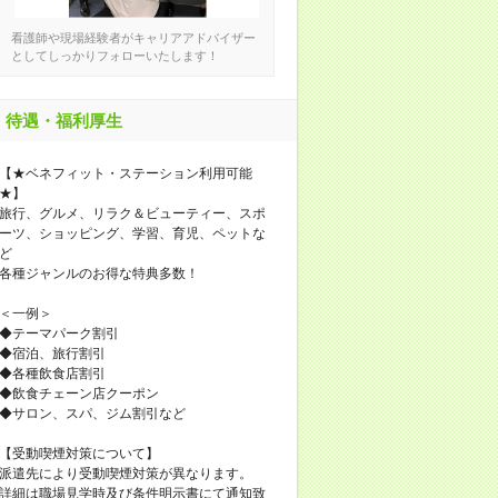
看護師や現場経験者がキャリアアドバイザー
としてしっかりフォローいたします！
待遇・福利厚生
【★ベネフィット・ステーション利用可能
★】
旅行、グルメ、リラク＆ビューティー、スポ
ーツ、ショッピング、学習、育児、ペットな
ど
各種ジャンルのお得な特典多数！
＜一例＞
◆テーマパーク割引
◆宿泊、旅行割引
◆各種飲食店割引
◆飲食チェーン店クーポン
◆サロン、スパ、ジム割引など
【受動喫煙対策について】
派遣先により受動喫煙対策が異なります。
詳細は職場見学時及び条件明示書にて通知致