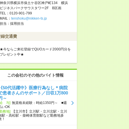
神奈川県横浜市保土ケ谷区神戸町134 横浜
ビジネスパークサウスタワー2F B区画
TEL：0120-901-799
MAIL：
tenshoku@nikken-ts.jp
担当：採用担当
登録交通費
★今ならご来社登録でQUOカード2000円分を
プレゼント中★
この会社のその他のバイト情報
《50代活躍中》医療行為なし＊病院
で患者さんのサポート／日収1万800
円～
[給 与]
無資格未経験：時給1350円～ ■週
払いOK
[勤務地]
【立川市】立川駅・立川北駅・立川
南駅・高松駅・柴崎体育館駅など勤務地多
数！