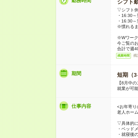
勤務時間
シフト勤
▽シフト
・16:30～
・16:30～
※慣れる
※Wワー
今ご覧の
合計で週4
残
残業時間
期間
短期（3
【8月中の
就業が可
仕事内容
<お年寄り
老人ホー
▽具体的
・ベッド
・就寝後