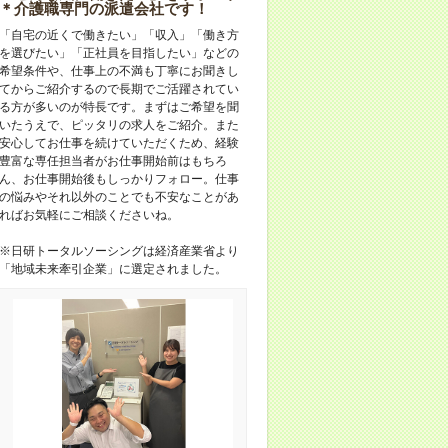
＊介護職専門の派遣会社です！
「自宅の近くで働きたい」「収入」「働き方
を選びたい」「正社員を目指したい」などの
希望条件や、仕事上の不満も丁寧にお聞きし
てからご紹介するので長期でご活躍されてい
る方が多いのが特長です。まずはご希望を聞
いたうえで、ピッタリの求人をご紹介。また
安心してお仕事を続けていただくため、経験
豊富な専任担当者がお仕事開始前はもちろ
ん、お仕事開始後もしっかりフォロー。仕事
の悩みやそれ以外のことでも不安なことがあ
ればお気軽にご相談くださいね。
※日研トータルソーシングは経済産業省より
「地域未来牽引企業」に選定されました。