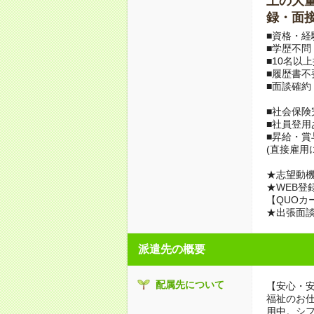
上の大量募
録・面接
■資格・経
■学歴不問
■10名以
■履歴書不
■面談確約
■社会保険
■社員登用
■昇給・
(直接雇用
★志望動機
★WEB登
【QUOカ
★出張面
派遣先の概要
配属先について
【安心・
福祉のお
用中。シ