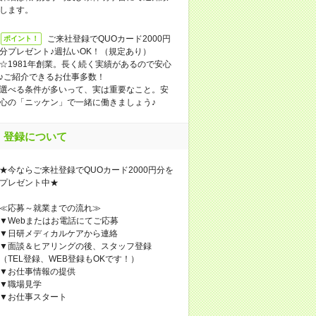
します。
ご来社登録でQUOカード2000円
ポイント！
分プレゼント♪週払いOK！（規定あり）
☆1981年創業。長く続く実績があるので安心
♪ご紹介できるお仕事多数！
選べる条件が多いって、実は重要なこと。安
心の「ニッケン」で一緒に働きましょう♪
登録について
★今ならご来社登録でQUOカード2000円分を
プレゼント中★
≪応募～就業までの流れ≫
▼Webまたはお電話にてご応募
▼日研メディカルケアから連絡
▼面談＆ヒアリングの後、スタッフ登録
（TEL登録、WEB登録もOKです！）
▼お仕事情報の提供
▼職場見学
▼お仕事スタート