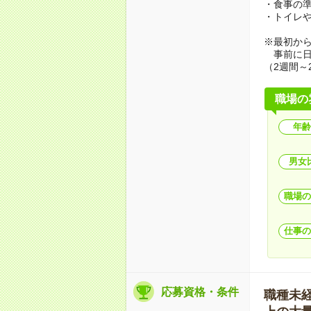
・食事の
・トイレ
※最初か
事前に日
（2週間～
職場の
年齢
男女
職場の
仕事の
応募資格・条件
職種未経験