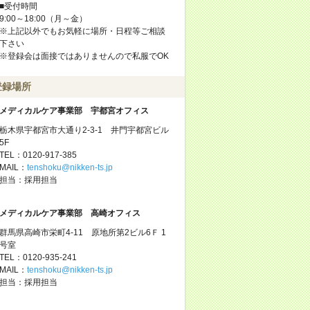
■受付時間
9:00～18:00（月～金）
※上記以外でもお気軽に場所・日程等ご相談
下さい
※登録会は面接ではありませんので私服でOK
登録場所
メディカルケア事業部 宇都宮オフィス
栃木県宇都宮市大通り2-3-1 井門宇都宮ビル
5F
TEL：0120-917-385
MAIL：
tenshoku@nikken-ts.jp
担当：採用担当
メディカルケア事業部 高崎オフィス
群馬県高崎市栄町4-11 原地所第2ビル6Ｆ 1
号室
TEL：0120-935-241
MAIL：
tenshoku@nikken-ts.jp
担当：採用担当