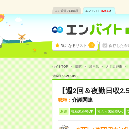
エン派遣
71454
件
エン バイト
82531
件
0
気になるリスト
保存した希
バイトTOP
関東
埼玉県
ふじみ野市
掲載日 :
2026
/
08
/
02
【週2回＆夜勤日収2
介護関連
職種：
派遣
職種未経験OK
社会人未経験OK
≪TEL・WEBでカン