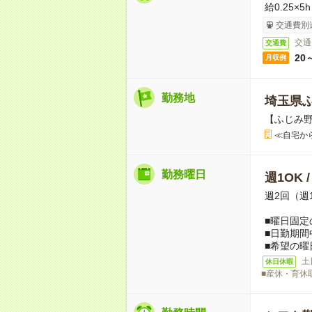
給0.25×5
交通費別
交通
交通費
20
月収例
勤務地
埼玉県
【ふじみ
≪自宅か
勤務曜日
週1OK 
週2回（週
■曜日固定
■日勤期間
■希望の曜
土
休日休暇
■産休・育休