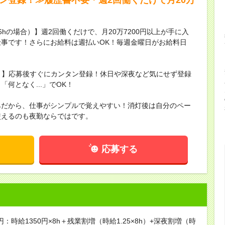
16hの場合）】週2回働くだけで、月20万7200円以上が手に入
事です！さらにお給料は週払いOK！毎週金曜日がお給料日
録！】応募後すぐにカンタン登録！休日や深夜など気にせず登録
何となく...」でOK！
みだから、仕事がシンプルで覚えやすい！消灯後は自分のペー
使えるのも夜勤ならではです。
応募する
円：時給1350円×8h＋残業割増（時給1.25×8h）+深夜割増（時