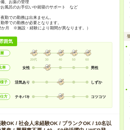
準備、お薬の管理
やお風呂のお手伝いや就寝のサポート など
ら夜勤での勤務は出来ません。
勤帯での勤務が必要となります。
2か月 ※施設・経験により期間が異なります。）
雰囲気
層
20代
30
40
50
60
比率
女性
男性
様子
活気あり
しずか
仕方
テキパキ
コツコツ
OK / 社会人未経験OK / ブランクOK / 10名以