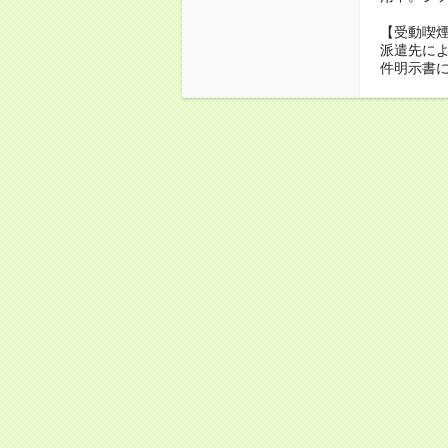
【受動喫
派遣先に
件明示書