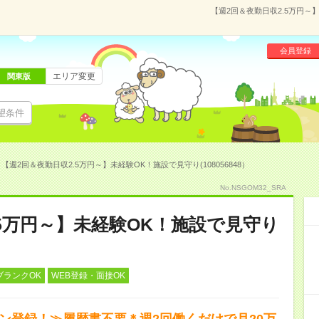
【週2回＆夜勤日収2.5万円～】
会員登録
エリア変更
関東版
望条件
【週2回＆夜勤日収2.5万円～】未経験OK！施設で見守り(108056848）
No.NSGOM32_SRA
.5万円～】未経験OK！施設で見守り
ブランクOK
WEB登録・面接OK
タン登録！≫履歴書不要＊週2回働くだけで月20万