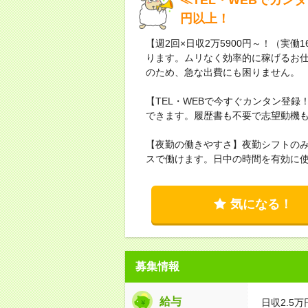
円以上！
【週2回×日収2万5900円～！（実働
ります。ムリなく効率的に稼げるお仕
のため、急な出費にも困りません。
【TEL・WEBで今すぐカンタン登
できます。履歴書も不要で志望動機も「
【夜勤の働きやすさ】夜勤シフトの
スで働けます。日中の時間を有効に
気になる！
募集情報
給与
日収2.5万