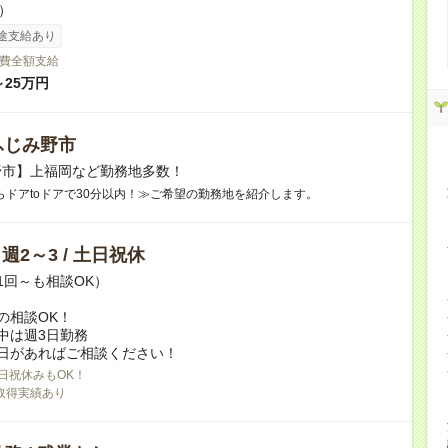
h）
途支給あり
費全額支給
～25万円
ふじみ野市
野市】上福岡など勤務地多数！
らドアtoドアで30分以内！≫ご希望の勤務地を紹介します。
/ 週2～3 / 土日祝休
1回～も相談OK）
の相談OK！
中は週3日勤務
日があればご相談ください！
日祝休みもOK！
取得実績あり