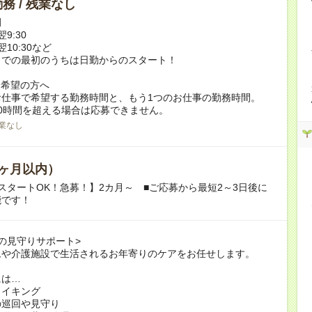
務 / 残業なし
例
翌9:30
翌10:30など
までの最初のうちは日勤からのスタート！
ク希望の方へ
お仕事で希望する勤務時間と、もう1つのお仕事の勤務時間。
0時間を超える場合は応募できません。
業なし
ヶ月以内）
スタートOK！急募！】2カ月～ ■ご応募から最短2～3日後に
能です！
の見守りサポート>
ムや介護施設で生活されるお年寄りのケアをお任せします。
には…
メイキング
の巡回や見守り