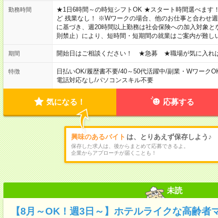
★1日6時間～の時短シフトOK ★スタート時間選べます！ 7:00～16
勤務時間
ど 残業なし！ ※Wワークの場合、他のお仕事と合わせ週
に基づき、週20時間以上勤務は社会保険への加入対象と
則禁止）により、短時間・短期間の就業はご案内が難し
開始日はご相談ください！ ★急募 ★職場が気に入れ
期間
日払いOK
/
履歴書不要
/
40～50代活躍中
/
副業・WワークO
特徴
電話対応なし
/
パソコンスキル不要
気になる！
応募する
興味のあるバイト
は、とりあえず保存しよう♪
保存した求人は、後からまとめて応募できるよ。
企業からアプローチが届くことも！
未読
【8月～OK！週3日～】ホテルライクな高齢者