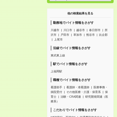
他の検索結果を見る
勤務地でバイト情報をさがす
川越市
川口市
越谷市
春日部市
所
沢市
戸田市
草加市
熊谷市
比企郡
上尾市
沿線でバイト情報をさがす
東武東上線
駅でバイト情報をさがす
上福岡駅
職種でバイト情報をさがす
看護助手
看護師・准看護師
医療事務・
病院受付
その他医療・介護・保育系
保
育士
治験・CRA関連
研究開発関連（医
療系）
こだわりでバイト情報をさがす