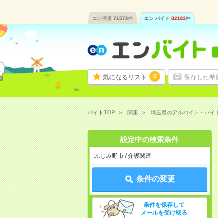
エン派遣
71573
件
エン バイト
82182
件
0
気になるリスト
保存した希
バイトTOP
関東
埼玉県のアルバイト・バイ
設定中の検索条件
ふじみ野市 / 介護関連
条件の変更
条件を保存して
メールを受け取る