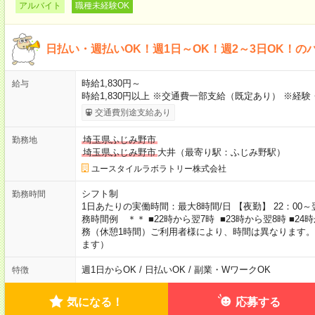
アルバイト
職種未経験OK
日払い・週払いOK！週1日～OK！週2～3日OK！の
時給1,830円～
給与
時給1,830円以上 ※交通費一部支給（既定あり） ※経
交通費別途支給あり
埼玉県ふじみ野市
勤務地
埼玉県ふじみ野市
大井（最寄り駅：ふじみ野駅）
ユースタイルラボラトリー株式会社
シフト制
勤務時間
1日あたりの実働時間：最大8時間/日 【夜勤】 22：00～翌
務時間例 ＊＊ ■22時から翌7時 ■23時から翌8時 ■2
務（休憩1時間）ご利用者様により、時間は異なります。
ます）
週1日からOK / 日払いOK / 副業・WワークOK
特徴
気になる！
応募する