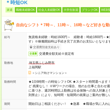
＊時短OK
派遣
職種未経験OK
社会人未経験OK
大学生歓迎
ブランクOK
WEB
自由なシフト＊7時～、11時～、16時～など好きな
無資格未経験：時給1600円～ 経験者：時給1800円
給与
す）※稼働開始時は手続き完了次第のお支払いとなりま
交通費別途支給あり
交通費全額支給※規定有
交通費
埼玉県ふじみ野市
勤務地
上福岡駅
＜シニア向けマンション＞
★1日6時間～の時短シフトOK ★スタート時間選べます！ 7:00～16
勤務時間
ど 残業なし！ ※Wワークの場合、他のお仕事と合わせ週
に基づき、週20時間以上勤務は社会保険への加入対象と
則禁止）により、短時間・短期間の就業はご案内が難し
開始日はご相談ください！ ★急募 ★職場が気に入れ
期間