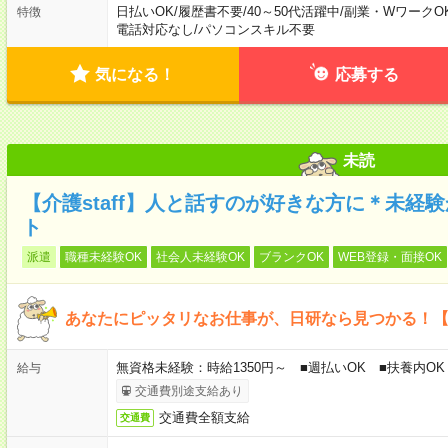
日払いOK
/
履歴書不要
/
40～50代活躍中
/
副業・WワークO
特徴
電話対応なし
/
パソコンスキル不要
気になる！
応募する
未読
【介護staff】人と話すのが好きな方に＊未経
ト
派遣
職種未経験OK
社会人未経験OK
ブランクOK
WEB登録・面接OK
あなたにピッタリなお仕事が、日研なら見つかる！
無資格未経験：時給1350円～ ■週払いOK ■扶養内OK
給与
交通費別途支給あり
交通費全額支給
交通費