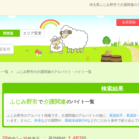
埼玉県ふじみ野市で介護関連の
会員登録
エリア変更
関東版
望条件
ト一覧
ふじみ野市の介護関連のアルバイト・バイト一覧
検索結果
ふじみ野市
介護関連
で
のバイト一覧
ふじみ野市のアルバイト情報です。介護関連のアルバイトの他に、
看護助手
、
看護師
います。さらに、
単発
などの期間や、
職種未経験OK
などのこだわり条件で絞り込んで
1,483
28
平均時給:
円
件中
1
～
28
件表示