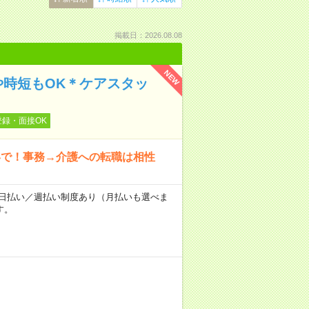
掲載日：2026.08.08
NEW
や時短もOK＊ケアスタッ
登録・面接OK
いで！事務→介護への転職は相性
～★日払い／週払い制度あり（月払いも選べま
す。