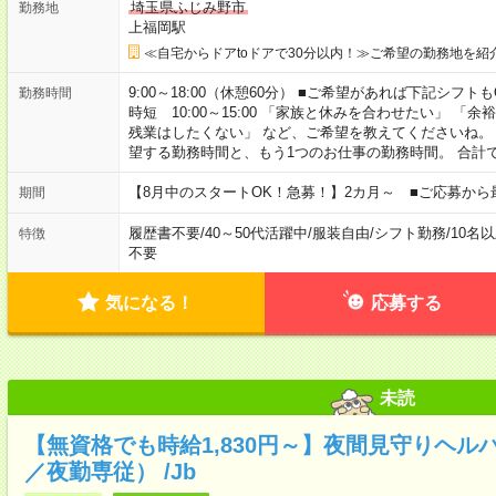
埼玉県ふじみ野市
勤務地
上福岡駅
≪自宅からドアtoドアで30分以内！≫ご希望の勤務地を紹
9:00～18:00（休憩60分） ■ご希望があれば下記シフトもOK！ 
勤務時間
時短 10:00～15:00 「家族と休みを合わせたい」 
残業はしたくない」 など、ご希望を教えてくださいね。
望する勤務時間と、もう1つのお仕事の勤務時間。 合計
【8月中のスタートOK！急募！】2カ月～ ■ご応募から
期間
履歴書不要
/
40～50代活躍中
/
服装自由
/
シフト勤務
/
10名
特徴
不要
気になる！
応募する
未読
【無資格でも時給1,830円～】夜間見守りヘル
／夜勤専従） /Jb