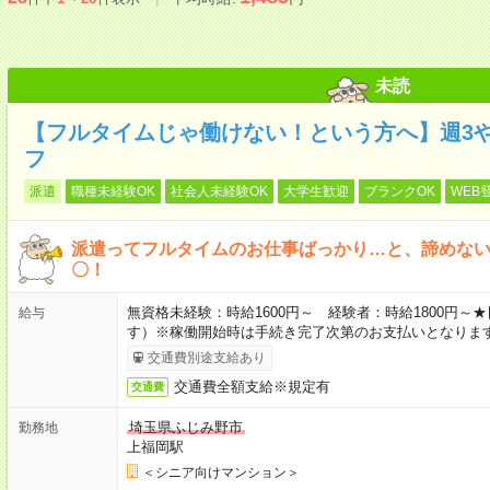
未読
【フルタイムじゃ働けない！という方へ】週3
フ
派遣
職種未経験OK
社会人未経験OK
大学生歓迎
ブランクOK
WEB
派遣ってフルタイムのお仕事ばっかり…と、諦めな
〇！
無資格未経験：時給1600円～ 経験者：時給1800円
給与
す）※稼働開始時は手続き完了次第のお支払いとなりま
交通費別途支給あり
交通費全額支給※規定有
交通費
埼玉県ふじみ野市
勤務地
上福岡駅
＜シニア向けマンション＞