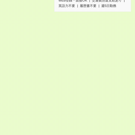
WEB登録・面接OK
交通費別途支給あり
英語力不要
履歴書不要
週5日勤務