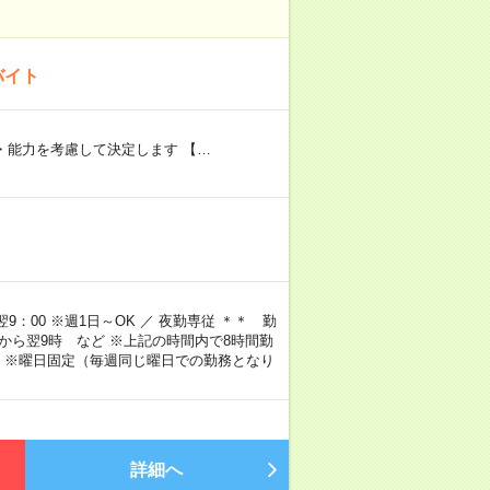
バイト
験・能力を考慮して決定します 【…
9：00 ※週1日～OK ／ 夜勤専従 ＊＊ 勤
4時から翌9時 など ※上記の時間内で8時間勤
 ※曜日固定（毎週同じ曜日での勤務となり
詳細へ