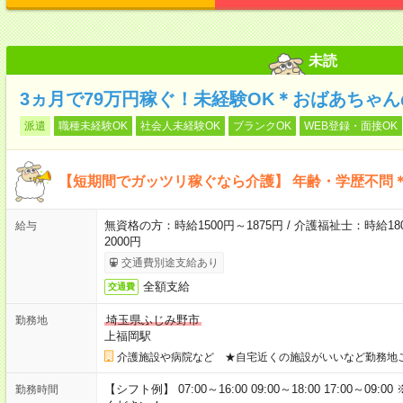
未読
3ヵ月で79万円稼ぐ！未経験OK＊おばあちゃ
派遣
職種未経験OK
社会人未経験OK
ブランクOK
WEB登録・面接OK
【短期間でガッツリ稼ぐなら介護】 年齢・学歴不問＊
無資格の方：時給1500円～1875円 / 介護福祉士：時給180
給与
2000円
交通費別途支給あり
全額支給
交通費
埼玉県ふじみ野市
勤務地
上福岡駅
介護施設や病院など ★自宅近くの施設がいいなど勤務地
【シフト例】 07:00～16:00 09:00～18:00 17:00
勤務時間