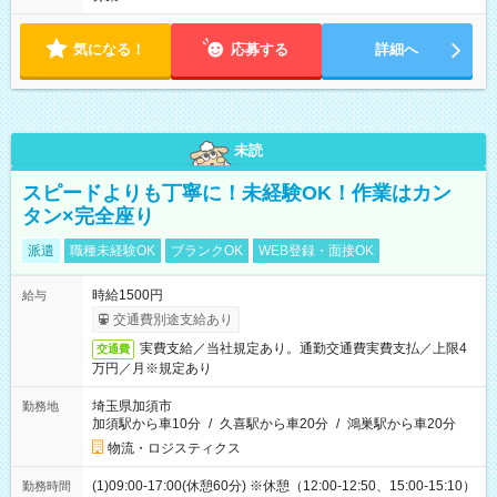
気になる！
応募する
詳細へ
未読
スピードよりも丁寧に！未経験OK！作業はカン
タン×完全座り
派遣
職種未経験OK
ブランクOK
WEB登録・面接OK
時給1500円
給与
交通費別途支給あり
実費支給／当社規定あり。通勤交通費実費支払／上限4
交通費
万円／月※規定あり
埼玉県加須市
勤務地
加須駅から車10分
/
久喜駅から車20分
/
鴻巣駅から車20分
物流・ロジスティクス
(1)09:00-17:00(休憩60分) ※休憩（12:00-12:50、15:00-15:10）
勤務時間