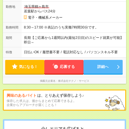
埼玉県鶴ヶ島市
勤務地
若葉駅からバス24分
電子・機械系メーカー
8:30～17:00 ※表記のうち実働7時間30分です。
勤務時間
長期【ご応募から1週間以内(最短2日目)のスピード就業が可能】
期間
即日～
日払いOK
/
履歴書不要
/
電話対応なし
/
パソコンスキル不要
特徴
気になる！
応募する
詳細へ
掲載元企業名
株式会社テクノ・サービス
興味のあるバイト
は、とりあえず保存しよう♪
保存した求人は、後からまとめて応募できるよ。
企業からアプローチが届くことも！
少しエリアを広げると、