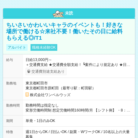
未読
ちいさいかわいいキャラのイベントも！好きな
場所で働ける☆来社不要！働いたその日に給料
もらえる◎/T1
アルバイト
職種未経験OK
日給13,000円～
給与
＋交通費支給 ★交通費全額支給！ ┗案件により規定あり ★日払
いOK！（規定あり） ┗働いたその日に現金GET♪ お仕事後はコ
交通費別途支給あり
ンビニATMから 日払い分を引き落とせます！ 【試用期間】試
用期間なし
東京都町田市
勤務地
東京都町田市原町田（最寄り駅：町田駅）
株式会社ワンベルウッズ
勤務時間は指定なし
勤務時間
変形労働時間制 想定労働時間160時間/月 【シフト例】 ・8：00
～21：00
単発・1日のみOK
期間
週1日からOK / 日払いOK / 副業・WワークOK / 10名以上の大量
特徴
募集