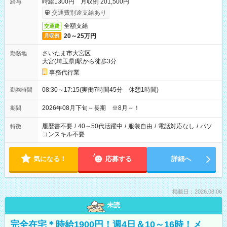
時給1300円 月収例 201,500円
給与
交通費別途支給あり
全額支給
交通費
20～25万円
月収例
さいたま市大宮区
勤務地
大宮(埼玉県)駅から徒歩3分
事務代行業
08:30～17:15(実働7時間45分 休憩1時間)
勤務時間
2026年08月下旬～長期 ※8月～！
期間
履歴書不要
/
40～50代活躍中
/
服装自由
/
電話対応なし
/
パソ
特徴
コンスキル不要
気になる！
応募する
詳細へ
掲載日：2026.08.06
未読
完全在宅＊時給1900円！週4日＆10～16時！メ