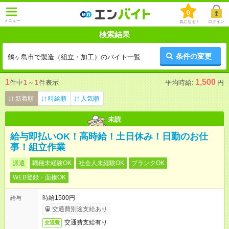
0
メニュー
気になる！
ログイン
検索結果
条件の変更
鶴ヶ島市で製造（組立・加工）のバイト一覧
1
1,500
件中
1
～
1
件表示
平均時給:
円
新着順
時給順
人気順
未読
給与即払いOK！高時給！土日休み！日勤のお仕
事！組立作業
派遣
職種未経験OK
社会人未経験OK
ブランクOK
WEB登録・面接OK
時給1500円
給与
交通費別途支給あり
交通費支給有り
交通費