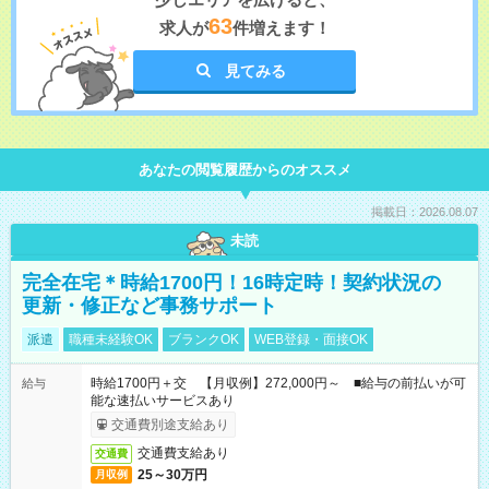
63
求人が
件増えます！
見てみる
あなたの閲覧履歴からのオススメ
掲載日：2026.08.07
未読
完全在宅＊時給1700円！16時定時！契約状況の
更新・修正など事務サポート
派遣
職種未経験OK
ブランクOK
WEB登録・面接OK
時給1700円＋交 【月収例】272,000円～ ■給与の前払いが可
給与
能な速払いサービスあり
交通費別途支給あり
交通費支給あり
交通費
25～30万円
月収例