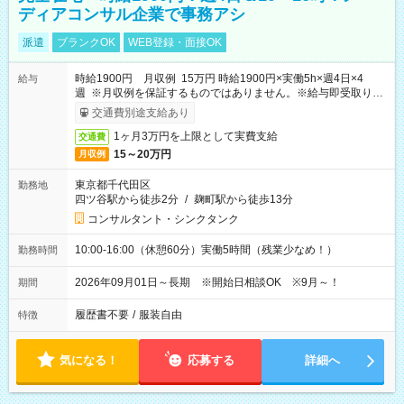
ディアコンサル企業で事務アシ
派遣
ブランクOK
WEB登録・面接OK
時給1900円 月収例 15万円 時給1900円×実働5h×週4日×4
給与
週 ※月収例を保証するものではありません。※給与即受取りサ
ービス利用可（利用条件有）
交通費別途支給あり
1ヶ月3万円を上限として実費支給
交通費
15～20万円
月収例
東京都千代田区
勤務地
四ツ谷駅から徒歩2分
/
麹町駅から徒歩13分
コンサルタント・シンクタンク
10:00-16:00（休憩60分）実働5時間（残業少なめ！）
勤務時間
2026年09月01日～長期 ※開始日相談OK ※9月～！
期間
履歴書不要
/
服装自由
特徴
気になる！
応募する
詳細へ