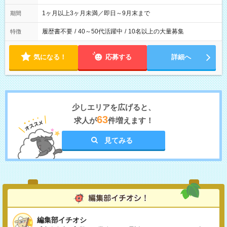
1ヶ月以上3ヶ月未満／即日～9月末まで
期間
履歴書不要
/
40～50代活躍中
/
10名以上の大量募集
特徴
気になる！
応募する
詳細へ
少しエリアを広げると、
63
求人が
件増えます！
見てみる
編集部イチオシ