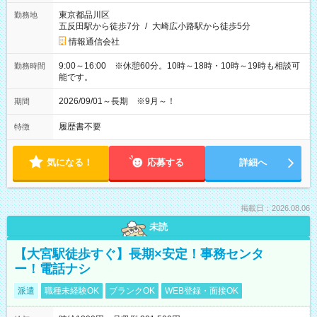
東京都品川区
勤務地
五反田駅から徒歩7分
/
大崎広小路駅から徒歩5分
情報通信会社
9:00～16:00 ※休憩60分。10時～18時・10時～19時も相談可
勤務時間
能です。
2026/09/01～長期 ※9月～！
期間
履歴書不要
特徴
気になる！
応募する
詳細へ
掲載日：2026.08.06
未読
【大宮駅徒歩すぐ】長期×安定！事務センタ
ー！電話ナシ
派遣
職種未経験OK
ブランクOK
WEB登録・面接OK