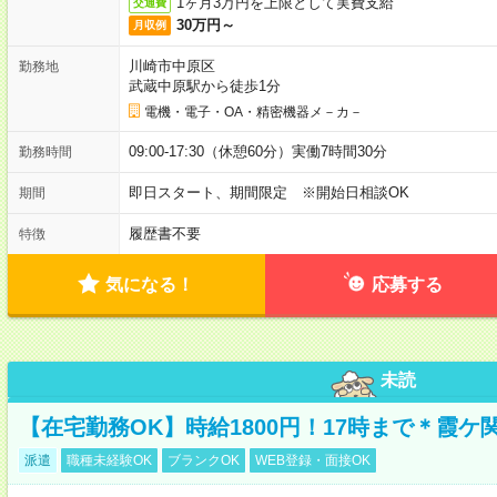
1ヶ月3万円を上限として実費支給
交通費
30万円～
月収例
川崎市中原区
勤務地
武蔵中原駅から徒歩1分
電機・電子・OA・精密機器メ－カ－
09:00-17:30（休憩60分）実働7時間30分
勤務時間
即日スタート、期間限定 ※開始日相談OK
期間
履歴書不要
特徴
気になる！
応募する
未読
【在宅勤務OK】時給1800円！17時まで＊霞ケ
派遣
職種未経験OK
ブランクOK
WEB登録・面接OK