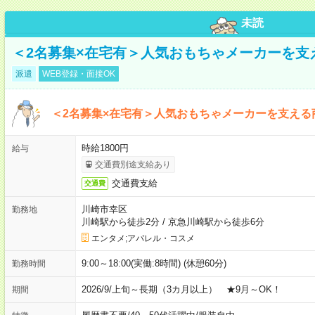
未読
＜2名募集×在宅有＞人気おもちゃメーカーを支
派遣
WEB登録・面接OK
＜2名募集×在宅有＞人気おもちゃメーカーを支える
時給1800円
給与
交通費別途支給あり
交通費支給
交通費
川崎市幸区
勤務地
川崎駅から徒歩2分
/
京急川崎駅から徒歩6分
エンタメ;アパレル・コスメ
9:00～18:00(実働:8時間) (休憩60分)
勤務時間
2026/9/上旬～長期（3カ月以上） ★9月～OK！
期間