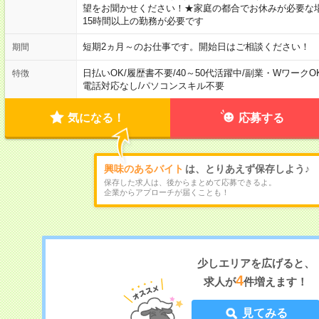
望をお聞かせください！★家庭の都合でお休みが必要な
15時間以上の勤務が必要です
短期2ヵ月～のお仕事です。開始日はご相談ください！
期間
日払いOK
/
履歴書不要
/
40～50代活躍中
/
副業・WワークO
特徴
電話対応なし
/
パソコンスキル不要
気になる！
応募する
興味のあるバイト
は、とりあえず保存しよう♪
保存した求人は、後からまとめて応募できるよ。
企業からアプローチが届くことも！
少しエリアを広げると、
4
求人が
件増えます！
見てみる