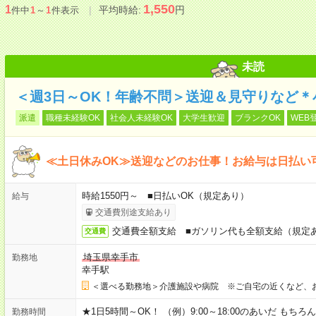
1,550
1
平均時給:
円
件中
1
～
1
件表示
未読
＜週3日～OK！年齢不問＞送迎＆見守りなど
派遣
職種未経験OK
社会人未経験OK
大学生歓迎
ブランクOK
WEB
≪土日休みOK≫送迎などのお仕事！お給与は日払い
時給1550円～ ■日払いOK（規定あり）
給与
交通費別途支給あり
交通費全額支給 ■ガソリン代も全額支給（規定
交通費
埼玉県幸手市
勤務地
幸手駅
＜選べる勤務地＞介護施設や病院 ※ご自宅の近くなど、
★1日5時間～OK！ （例）9:00～18:00のあいだ も
勤務時間