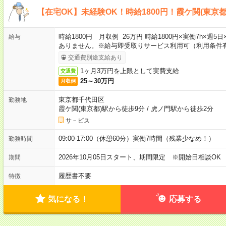
【在宅OK】未経験OK！時給1800円！霞ケ関(東京
時給1800円 月収例 26万円 時給1800円×実働7h×週
給与
ありません。※給与即受取りサービス利用可（利用条件
交通費別途支給あり
1ヶ月3万円を上限として実費支給
交通費
25～30万円
月収例
東京都千代田区
勤務地
霞ケ関(東京都)駅から徒歩9分
/
虎ノ門駅から徒歩2分
サ－ビス
09:00-17:00（休憩60分）実働7時間（残業少なめ！）
勤務時間
2026年10月05日スタート、期間限定 ※開始日相談OK
期間
履歴書不要
特徴
気になる！
応募する