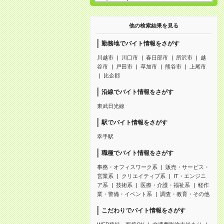
他の検索結果を見る
勤務地でバイト情報をさがす
川越市
川口市
春日部市
所沢市
越
谷市
戸田市
草加市
熊谷市
上尾市
比企郡
沿線でバイト情報をさがす
東武日光線
駅でバイト情報をさがす
幸手駅
職種でバイト情報をさがす
事務・オフィスワーク系
販売・サービス・
営業系
クリエイティブ系
IT・エンジニ
ア系
技術系
医療・介護・福祉系
軽作
業・警備・イベント系
調査・教育・その他
こだわりでバイト情報をさがす