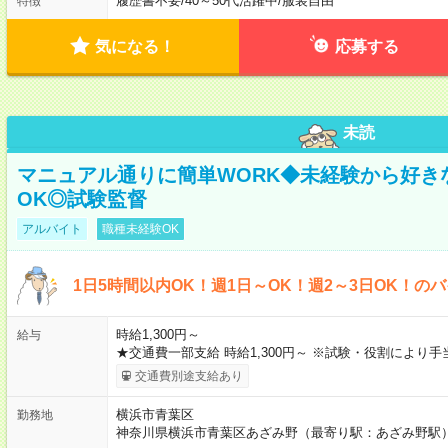
履歴書不要
/
40～50代活躍中
/
服装自由
特徴
気になる！
応募する
未読
マニュアル通りに簡単WORK◆未経験から好き
OK◎試験監督
アルバイト
職種未経験OK
1日5時間以内OK！週1日～OK！週2～3日OK！の
時給1,300円～
給与
★交通費一部支給 時給1,300円～ ※試験・役割により
交通費別途支給あり
横浜市青葉区
勤務地
神奈川県横浜市青葉区あざみ野（最寄り駅：あざみ野駅