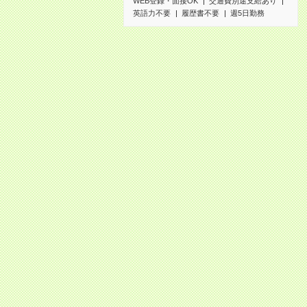
WEB登録・面接OK
交通費別途支給あり
英語力不要
履歴書不要
週5日勤務