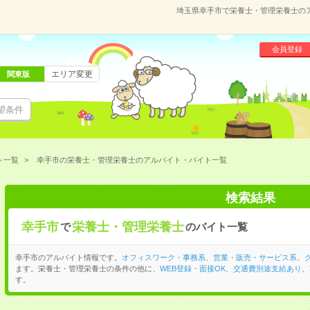
埼玉県幸手市で栄養士・管理栄養士の
会員登録
エリア変更
関東版
望条件
ト一覧
幸手市の栄養士・管理栄養士のアルバイト・バイト一覧
検索結果
幸手市
栄養士・管理栄養士
で
のバイト一覧
幸手市のアルバイト情報です。
オフィスワーク・事務系
、
営業・販売・サービス系
、
ます。栄養士・管理栄養士の条件の他に、
WEB登録・面接OK
、
交通費別途支給あり
、
す。