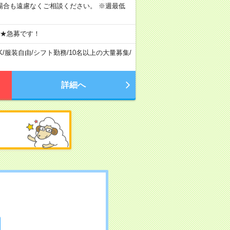
場合も遠慮なくご相談ください。 ※週最低
 ★急募です！
K
/
服装自由
/
シフト勤務
/
10名以上の大量募集
/
詳細へ