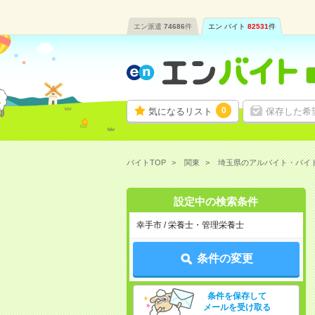
エン派遣
74686
件
エン バイト
82531
件
0
気になるリスト
保存した希
バイトTOP
関東
埼玉県のアルバイト・バイ
設定中の検索条件
幸手市 / 栄養士・管理栄養士
条件の変更
条件を保存して
メールを受け取る