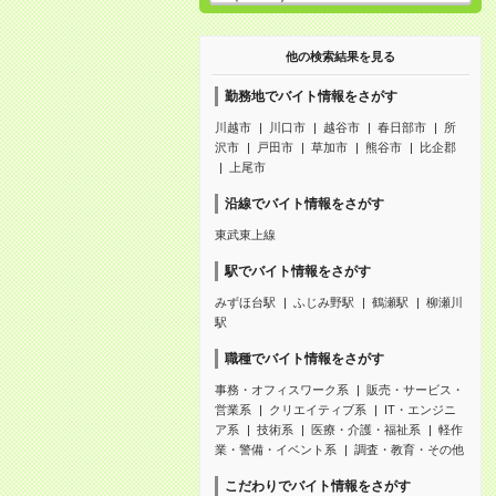
他の検索結果を見る
勤務地でバイト情報をさがす
川越市
川口市
越谷市
春日部市
所
沢市
戸田市
草加市
熊谷市
比企郡
上尾市
沿線でバイト情報をさがす
東武東上線
駅でバイト情報をさがす
みずほ台駅
ふじみ野駅
鶴瀬駅
柳瀬川
駅
職種でバイト情報をさがす
事務・オフィスワーク系
販売・サービス・
営業系
クリエイティブ系
IT・エンジニ
ア系
技術系
医療・介護・福祉系
軽作
業・警備・イベント系
調査・教育・その他
こだわりでバイト情報をさがす