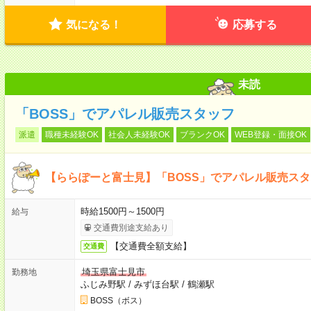
気になる！
応募する
未読
「BOSS」でアパレル販売スタッフ
派遣
職種未経験OK
社会人未経験OK
ブランクOK
WEB登録・面接OK
【ららぽーと富士見】「BOSS」でアパレル販売ス
時給1500円～1500円
給与
交通費別途支給あり
【交通費全額支給】
交通費
埼玉県富士見市
勤務地
ふじみ野駅
/
みずほ台駅
/
鶴瀬駅
BOSS（ボス）