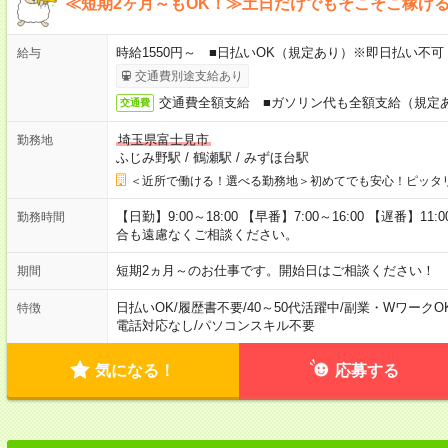
≪短期2ヶ月～もOK！≫土日だけでもそこそこ稼げ
時給1550円～ ■日払いOK（規定あり）※即日払い不可
給与
交通費別途支給あり
交通費全額支給 ■ガソリン代も全額支給（規定
交通費
埼玉県富士見市
勤務地
ふじみ野駅
/
鶴瀬駅
/
みずほ台駅
＜近所で働ける！選べる勤務地＞初めてでも安心！ピッタ
【日勤】9:00～18:00 【早番】7:00～16:00 【遅番】
勤務時間
合も遠慮なくご相談ください。
短期2ヵ月～のお仕事です。開始日はご相談ください！
期間
日払いOK
/
履歴書不要
/
40～50代活躍中
/
副業・WワークO
特徴
電話対応なし
/
パソコンスキル不要
気になる！
応募する