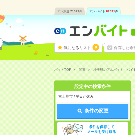
エン派遣
71573
件
エン バイト
82531
件
0
気になるリスト
保存した希
バイトTOP
関東
埼玉県のアルバイト・バイ
設定中の検索条件
富士見市 / 平日が休み
条件の変更
条件を保存して
メールを受け取る