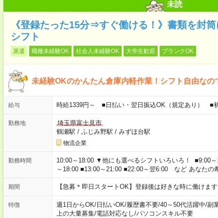
未読
《登録たった15分⇒すぐ働ける！》書類を封
シフト
派遣
職種未経験OK
社会人未経験OK
大学生歓迎
ブランクOK
未経験OKのかんたん倉庫内軽作業！シフト自由なの
時給1339円～ ■日払い・翌日振込OK（規定あり） 
給与
埼玉県富士見市
勤務地
鶴瀬駅
/
ふじみ野駅
/
みずほ台駅
物流企業
10:00～18:00 ▼他にも選べるシフトいろいろ！ ■9:00～18:00 
勤務時間
～18:00 ■13:00～21:00 ■22:00～翌6:00 など 
【急募＊即日スタートOK】登録後は好きな時に働けま
期間
週1日からOK
/
日払いOK
/
履歴書不要
/
40～50代活躍中
/
副
特徴
上の大量募集
/
電話対応なし
/
パソコンスキル不要