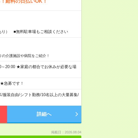
る！給料の日払いOK！
あり） ■無料駐車場もご相談ください
リの介護施設や病院をご紹介！
11:00～20:00 ★家庭の都合でお休みが必要な場
 ★急募です！
K
/
服装自由
/
シフト勤務
/
10名以上の大量募集
/
詳細へ
掲載日：2026.08.04