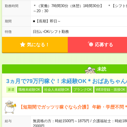
＊（実働）7時間30分（休憩）1時間30分】 ＊【シフト例】9：
勤務時間
～20：30
■【長期】即日～
期間
日払いOK
/
シフト勤務
特徴
気になる！
応募する
未読
3ヵ月で79万円稼ぐ！未経験OK＊おばあちゃ
派遣
職種未経験OK
社会人未経験OK
ブランクOK
WEB登録・面接OK
【短期間でガッツリ稼ぐなら介護】 年齢・学歴不問＊
無資格の方：時給1500円～1875円 / 介護福祉士：時給180
給与
2000円