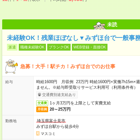
未読
未経験OK！残業ほぼなし▼みずほ台で一般事
派遣
職種未経験OK
ブランクOK
WEB登録・面接OK
急募！大手！駅チカ！みずほ台でのお仕事
時給1600円 月収例 23万円 時給1600円×実働7h15
給与
ません。※給与即受取りサービス利用可（利用条件有）
交通費別途支給あり
1ヶ月3万円を上限として実費支給
交通費
20～25万円
月収例
埼玉県富士見市
勤務地
みずほ台駅から徒歩4分
マスコミ