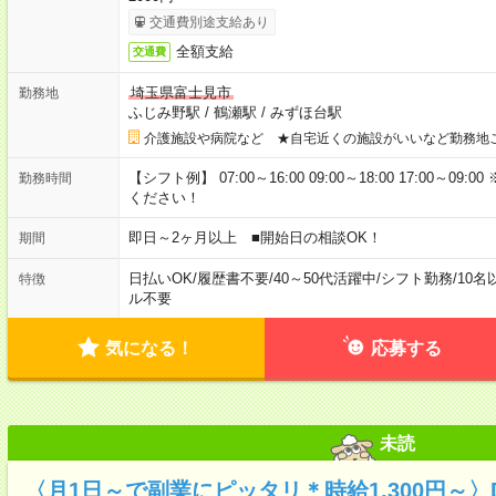
交通費別途支給あり
全額支給
交通費
埼玉県富士見市
勤務地
ふじみ野駅
/
鶴瀬駅
/
みずほ台駅
介護施設や病院など ★自宅近くの施設がいいなど勤務地
【シフト例】 07:00～16:00 09:00～18:00 17:00
勤務時間
ください！
即日～2ヶ月以上 ■開始日の相談OK！
期間
日払いOK
/
履歴書不要
/
40～50代活躍中
/
シフト勤務
/
10名
特徴
ル不要
気になる！
応募する
未読
〈月1日～で副業にピッタリ＊時給1,300円～