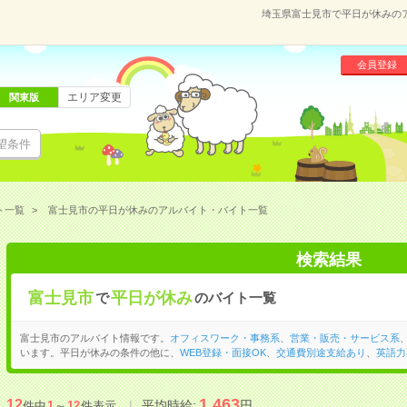
埼玉県富士見市で平日が休みの
会員登録
エリア変更
関東版
望条件
ト一覧
富士見市の平日が休みのアルバイト・バイト一覧
検索結果
富士見市
平日が休み
で
のバイト一覧
富士見市のアルバイト情報です。
オフィスワーク・事務系
、
営業・販売・サービス系
います。平日が休みの条件の他に、
WEB登録・面接OK
、
交通費別途支給あり
、
英語力
1,463
12
平均時給:
円
件中
1
～
12
件表示