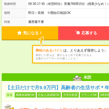
09:30-17:45（休憩60分）実働7時間15分（残業少なめ！
勤務時間
即日～長期 ※開始日相談OK
期間
履歴書不要
特徴
気になる！
応募する
興味のあるバイト
は、とりあえず保存しよう♪
保存した求人は、後からまとめて応募できるよ。
企業からアプローチが届くことも！
未読
【土日だけで月9.9万円】高齢者の生活サポ＊
派遣
職種未経験OK
社会人未経験OK
大学生歓迎
ブランクOK
WEB