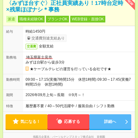
NEW
〈みずほ台すぐ〉正社員実績あり！17時台定時
×残業ほぼナシ＊事務
派遣
職種未経験OK
ブランクOK
WEB登録・面接OK
時給1450円
給与
交通費別途支給あり
全額支給
交通費
埼玉県富士見市
勤務地
みずほ台駅から徒歩3分
★ケーブルテレビの運営を行っている会社です★
09:00～17:15(実働7時間15分 休憩1時間) 09:30～17:45(実働7
勤務時間
時間15分 休憩1時間)
2026年09月上旬～長期 ※9月～！
期間
履歴書不要
/
40～50代活躍中
/
服装自由
/
シフト勤務
特徴
気になる！
応募する
詳細へ
掲載元企業名
パーソルテンプスタッフ株式会社 首都圏