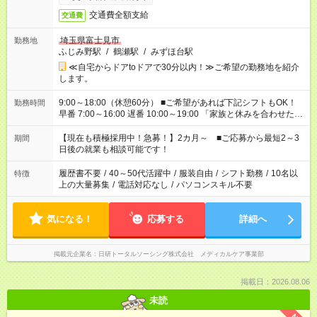
交通費全額支給
交通費
埼玉県富士見市
勤務地
ふじみ野駅
/
鶴瀬駅
/
みずほ台駅
≪自宅からドアtoドアで30分以内！≫ご希望の勤務地を紹介
します。
9:00～18:00（休憩60分） ■ご希望があれば下記シフトもOK！
勤務時間
早番 7:00～16:00 遅番 10:00～19:00 「家族と休みを合わせた
い」 「余裕を持って夕飯の準備がしたい」 「できれば残業はし
たくない」 など、ご希望を教えてくださいね。 ※Wワーク希望
【現在も積極採用中！急募！】2カ月～ ■ご応募から最短2～3
期間
の方へ 今ご覧のお仕事で希望する勤務時間と、もう1つのお仕事
日後の就業も相談可能です！
の勤務時間。 合計で週40時間を超える場合は応募できません。
履歴書不要
/
40～50代活躍中
/
服装自由
/
シフト勤務
/
10名以
特徴
上の大量募集
/
電話対応なし
/
パソコンスキル不要
気になる！
応募する
詳細へ
掲載元企業名
日研トータルソーシング株式会社 メディカルケア事業部
掲載日：2026.08.06
未読