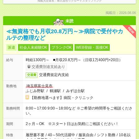
掲載元企業名
株式会社リクルートスタッフィング
掲載日：2026.08.06
未読
NEW
≪無資格でも月収20.8万円～≫病院で受付やカ
ルテの整理など
派遣
社会人未経験OK
ブランクOK
WEB登録・面接OK
時給1300円～ ■月収20.8万円～（日収1万400円×20日）
給与
交通費別途支給あり
交通費規定内支給
交通費
埼玉県富士見市
勤務地
ふじみ野駅
/
鶴瀬駅
/
みずほ台駅
【勤務地選べます】病院・クリニック
8:00～17:00 9:00～18:00など ※ご希望の時間帯をご相談くださ
勤務時間
い。
2ヶ月～OK ※スタート日はお気軽にご相談ください！
期間
履歴書不要
/
40～50代活躍中
/
服装自由
/
シフト勤務
/
10名以
特徴