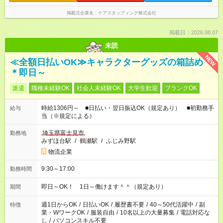
掲載元企業名
ケアスタッフィング株式会社
掲載日：2026.08.07
未読
NEW
≪全額日払いOK≫キャラクターグッズの箱詰め
＊即日～
派遣
職種未経験OK
社会人未経験OK
大学生歓迎
ブランクOK
時給1306円～ ■日払い・翌日振込OK（規定あり） ■初勤務手
給与
当（※規定による）
埼玉県富士見市
勤務地
みずほ台駅
/
鶴瀬駅
/
ふじみ野駅
物流企業
9:30～17:00
勤務時間
即日～OK！ 1日～働けます＾＾（規定あり）
期間
週1日からOK
/
日払いOK
/
履歴書不要
/
40～50代活躍中
/
副
特徴
業・WワークOK
/
服装自由
/
10名以上の大量募集
/
電話対応な
し
/
パソコンスキル不要