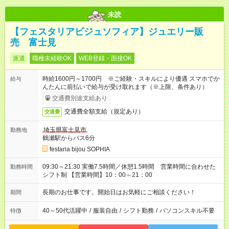
未読
【フェスタリアビジュソフィア】ジュエリー販
売 富士見
派遣
職種未経験OK
WEB登録・面接OK
時給1600円～1700円 ※ご経験・スキルにより優遇 スマホでか
給与
んたんに前払いで給与が受け取れます（※上限、条件あり）
交通費別途支給あり
交通費全額支給（規定あり）
交通費
埼玉県富士見市
勤務地
鶴瀬駅からバス6分
festaria bijou SOPHIA
09:30～21:30 実働7.5時間／休憩1.5時間 営業時間に合わせた
勤務時間
シフト制 【営業時間】10：00～21：00
長期のお仕事です。開始日はお気軽にご相談ください！
期間
40～50代活躍中
/
服装自由
/
シフト勤務
/
パソコンスキル不要
特徴