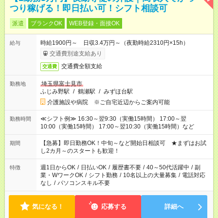
つり稼げる！即日払い可！シフト相談可
派遣
ブランクOK
WEB登録・面接OK
時給1900円～ 日収3.4万円～（夜勤時給2310円×15h）
給与
交通費別途支給あり
交通費全額支給
交通費
埼玉県富士見市
勤務地
ふじみ野駅
/
鶴瀬駅
/
みずほ台駅
介護施設や病院 ※ご自宅近辺からご案内可能
≪シフト例≫ 16:30～翌9:30（実働15時間） 17:00～翌
勤務時間
10:00（実働15時間） 17:00～翌10:30（実働15時間）など
【急募】即日勤務OK！中旬～など開始日相談可 ★まずはお試
期間
し2カ月～のスタートも歓迎！
週1日からOK
/
日払いOK
/
履歴書不要
/
40～50代活躍中
/
副
特徴
業・WワークOK
/
シフト勤務
/
10名以上の大量募集
/
電話対応
なし
/
パソコンスキル不要
気になる！
応募する
詳細へ