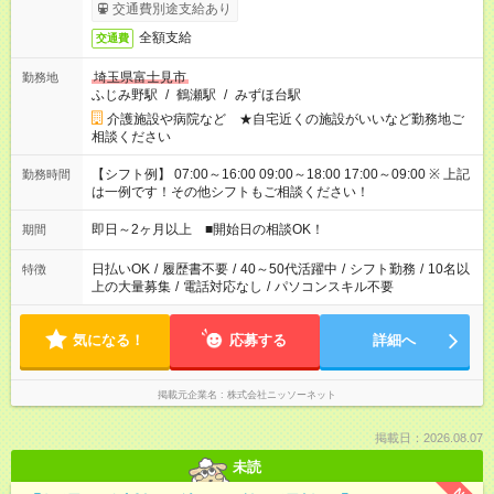
交通費別途支給あり
全額支給
交通費
埼玉県富士見市
勤務地
ふじみ野駅
/
鶴瀬駅
/
みずほ台駅
介護施設や病院など ★自宅近くの施設がいいなど勤務地ご
相談ください
【シフト例】 07:00～16:00 09:00～18:00 17:00～09:00 ※ 上記
勤務時間
は一例です！その他シフトもご相談ください！
即日～2ヶ月以上 ■開始日の相談OK！
期間
日払いOK
/
履歴書不要
/
40～50代活躍中
/
シフト勤務
/
10名以
特徴
上の大量募集
/
電話対応なし
/
パソコンスキル不要
気になる！
応募する
詳細へ
掲載元企業名
株式会社ニッソーネット
掲載日：2026.08.07
未読