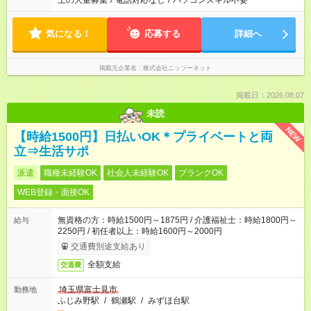
上の大量募集
/
電話対応なし
/
パソコンスキル不要
気になる！
応募する
詳細へ
掲載元企業名
株式会社ニッソーネット
掲載日：2026.08.07
未読
NEW
【時給1500円】日払いOK＊プライベートと両
立⇒生活サポ
派遣
職種未経験OK
社会人未経験OK
ブランクOK
WEB登録・面接OK
無資格の方：時給1500円～1875円 / 介護福祉士：時給1800円～
給与
2250円 / 初任者以上：時給1600円～2000円
交通費別途支給あり
全額支給
交通費
埼玉県富士見市
勤務地
ふじみ野駅
/
鶴瀬駅
/
みずほ台駅