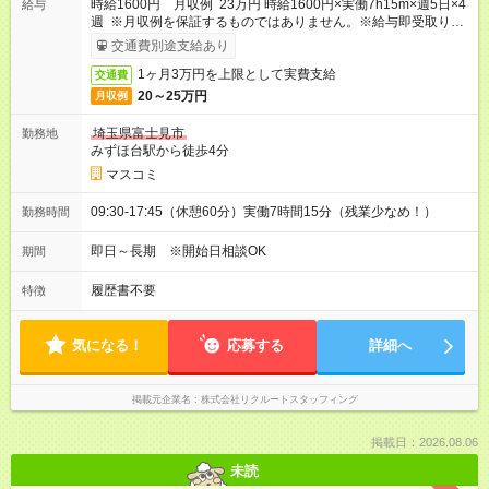
時給1600円 月収例 23万円 時給1600円×実働7h15m×週5日×4
給与
週 ※月収例を保証するものではありません。※給与即受取りサ
ービス利用可（利用条件有）
交通費別途支給あり
1ヶ月3万円を上限として実費支給
交通費
20～25万円
月収例
埼玉県富士見市
勤務地
みずほ台駅から徒歩4分
マスコミ
09:30-17:45（休憩60分）実働7時間15分（残業少なめ！）
勤務時間
即日～長期 ※開始日相談OK
期間
履歴書不要
特徴
気になる！
応募する
詳細へ
掲載元企業名
株式会社リクルートスタッフィング
掲載日：2026.08.06
未読