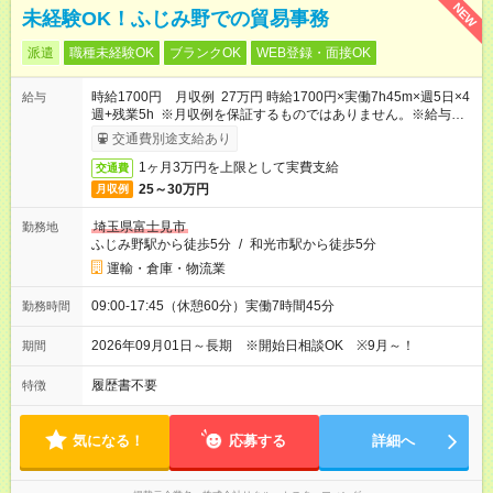
NEW
未経験OK！ふじみ野での貿易事務
派遣
職種未経験OK
ブランクOK
WEB登録・面接OK
時給1700円 月収例 27万円 時給1700円×実働7h45m×週5日×4
給与
週+残業5h ※月収例を保証するものではありません。※給与即受
取りサービス利用可（利用条件有）
交通費別途支給あり
1ヶ月3万円を上限として実費支給
交通費
25～30万円
月収例
埼玉県富士見市
勤務地
ふじみ野駅から徒歩5分
/
和光市駅から徒歩5分
運輸・倉庫・物流業
09:00-17:45（休憩60分）実働7時間45分
勤務時間
2026年09月01日～長期 ※開始日相談OK ※9月～！
期間
履歴書不要
特徴
気になる！
応募する
詳細へ