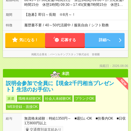
08:45～17:00(実働7時間15分 休憩1時間) 09:00～17:15(実働7
勤務時間
時間15分 休憩1時間) 09:30～17:45(実働7時間15分 休憩1時
間) ※11:45～20:00：週1回程度遅番あります(在宅勤務OK) ※配
属チームにより
【急募】即日～長期 ※8月～！
期間
履歴書不要
/
40～50代活躍中
/
服装自由
/
シフト勤務
特徴
気になる！
応募する
詳細へ
掲載元企業名
パーソルテンプスタッフ株式会社 首都圏
掲載日：2026.08.06
未読
NEW
説明会参加で全員に【現金2千円相当プレゼン
ト】生活のお手伝い
派遣
職種未経験OK
社会人未経験OK
ブランクOK
WEB登録・面接OK
無資格未経験：時給1350円～ ■週払いOK ■扶養内OK ■日収
給与
1万800円以上
交通費別途支給あり