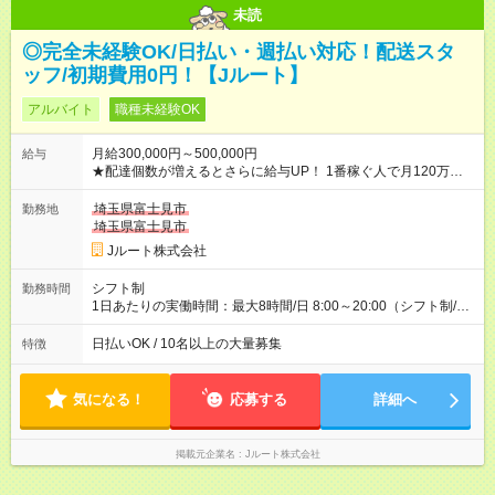
未読
◎完全未経験OK/日払い・週払い対応！配送スタ
ッフ/初期費用0円！【Jルート】
アルバイト
職種未経験OK
月給300,000円～500,000円
給与
★配達個数が増えるとさらに給与UP！ 1番稼ぐ人で月120万ほ
ど！ ・主要都市エリア 月収55万円／週5日稼働 月収65万~112
万円／週6日稼働 ・地方郊外エリア 月収40万円／週5日稼働 月
埼玉県富士見市
勤務地
収40万円~50万円／週6日稼働 ＜モデルイメージ＞ ■月収50万
埼玉県富士見市
円 (27歳男性/江東区在住)※元建築関係 1日150個配達×25日勤務
Jルート株式会社
(日休み) ■月収80万円(43歳男性/墨田区在住)※元営業 1日200個
配達×25日勤務(月休み) 【試用期間】試用期間なし
シフト制
勤務時間
1日あたりの実働時間：最大8時間/日 8:00～20:00（シフト制/実
働8時間） ※週5日勤務（場所次第では週4も有り） ※配達状況に
よって時間外での勤務可能性有り ※案件により多少の前後あり
日払いOK / 10名以上の大量募集
特徴
※配達が完了次第、帰社OKです
気になる！
応募する
詳細へ
掲載元企業名
Jルート株式会社