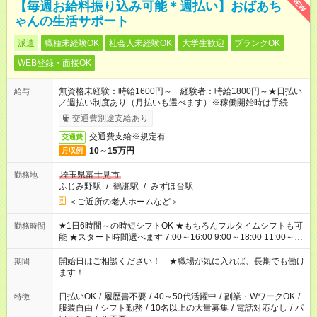
NEW
【毎週お給料振り込み可能＊週払い】おばあち
ゃんの生活サポート
派遣
職種未経験OK
社会人未経験OK
大学生歓迎
ブランクOK
WEB登録・面接OK
無資格未経験：時給1600円～ 経験者：時給1800円～★日払い
給与
／週払い制度あり（月払いも選べます）※稼働開始時は手続き完
了次第のお支払いとなります。
交通費別途支給あり
交通費支給※規定有
交通費
10～15万円
月収例
埼玉県富士見市
勤務地
ふじみ野駅
/
鶴瀬駅
/
みずほ台駅
＜ご近所の老人ホームなど＞
★1日6時間～の時短シフトOK ★もちろんフルタイムシフトも可
勤務時間
能 ★スタート時間選べます 7:00～16:00 9:00～18:00 11:00～
20:00 など 残業なし！ ※Wワークの場合、他のお仕事と合わせ
週40時間超の就業はご案内できません ※法令に基づき、週20時
開始日はご相談ください！ ★職場が気に入れば、長期でも働け
期間
間以上勤務は社会保険への加入対象となります ※労働者派遣法
ます！
（日雇い派遣の原則禁止）により、短時間・短期間の就業はご
案内が難しい場合があります
日払いOK
/
履歴書不要
/
40～50代活躍中
/
副業・WワークOK
/
特徴
服装自由
/
シフト勤務
/
10名以上の大量募集
/
電話対応なし
/
パ