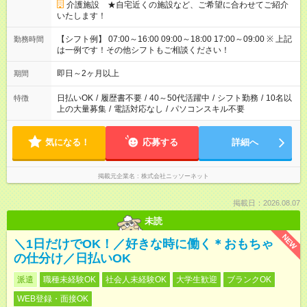
介護施設 ★自宅近くの施設など、ご希望に合わせてご紹介
いたします！
【シフト例】 07:00～16:00 09:00～18:00 17:00～09:00 ※ 上記
勤務時間
は一例です！その他シフトもご相談ください！
即日～2ヶ月以上
期間
日払いOK
/
履歴書不要
/
40～50代活躍中
/
シフト勤務
/
10名以
特徴
上の大量募集
/
電話対応なし
/
パソコンスキル不要
気になる！
応募する
詳細へ
掲載元企業名
株式会社ニッソーネット
掲載日：2026.08.07
未読
NEW
＼1日だけでOK！／好きな時に働く＊おもちゃ
の仕分け／日払いOK
派遣
職種未経験OK
社会人未経験OK
大学生歓迎
ブランクOK
WEB登録・面接OK