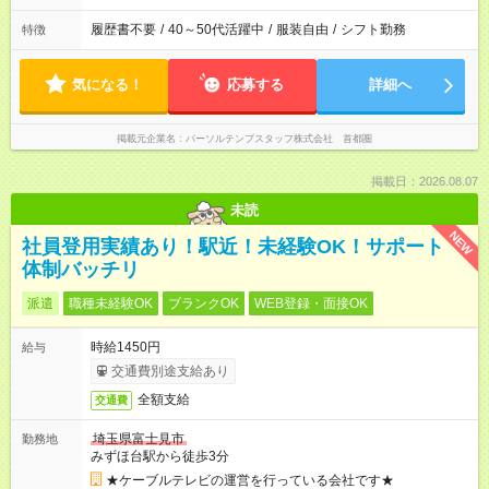
履歴書不要
/
40～50代活躍中
/
服装自由
/
シフト勤務
特徴
気になる！
応募する
詳細へ
掲載元企業名
パーソルテンプスタッフ株式会社 首都圏
掲載日：2026.08.07
未読
NEW
社員登用実績あり！駅近！未経験OK！サポート
体制バッチリ
派遣
職種未経験OK
ブランクOK
WEB登録・面接OK
時給1450円
給与
交通費別途支給あり
全額支給
交通費
埼玉県富士見市
勤務地
みずほ台駅から徒歩3分
★ケーブルテレビの運営を行っている会社です★