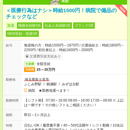
未読
NEW
＜医療行為はナシ＞時給1500円！病院で備品の
チェックなど
派遣
職種未経験OK
社会人未経験OK
ブランクOK
WEB登録・面接OK
無資格の方：時給1500円～1875円 / 介護福祉士：時給1800円～
給与
2250円 / 初任者以上：時給1600円～2000円
交通費別途支給あり
全額支給
交通費
25～30万円
月収例
埼玉県富士見市
勤務地
ふじみ野駅
/
鶴瀬駅
/
みずほ台駅
病院 ★勤務地選べます！
【シフト例】 07:00～16:00 09:00～18:00 17:00～09:00 ※ 上記
勤務時間
は一例です！その他シフトもご相談ください！
即日～2ヶ月以上
期間
日払いOK
/
履歴書不要
/
40～50代活躍中
/
シフト勤務
/
10名以
特徴