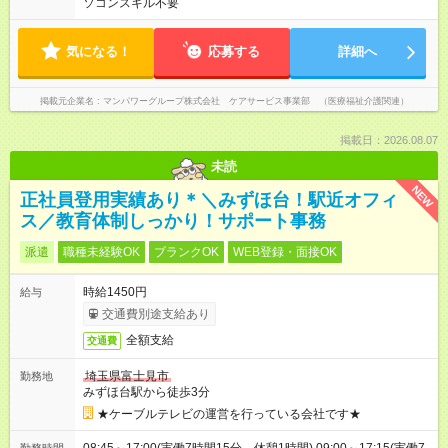
ソコンスキル不要
気になる！
応募する
詳細へ
掲載元企業名
マンパワーグループ株式会社 ケアサービス事業部 （医療福祉介護関連）
掲載日：2026.08.07
未読
NEW
正社員登用実績あり＊＼みずほ台！駅近オフィ
ス／教育体制しっかり！サポート事務
派遣
職種未経験OK
ブランクOK
WEB登録・面接OK
時給1450円
給与
交通費別途支給あり
全額支給
交通費
埼玉県富士見市
勤務地
みずほ台駅から徒歩3分
★ケーブルテレビの運営を行っている会社です★