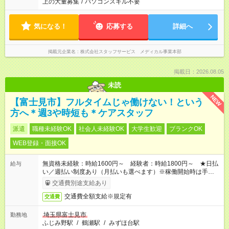
上の大量募集
/
パソコンスキル不要
気になる！
応募する
詳細へ
掲載元企業名
株式会社スタッフサービス メディカル事業本部
掲載日：2026.08.05
未読
NEW
【富士見市】フルタイムじゃ働けない！という
方へ＊週3や時短も＊ケアスタッフ
派遣
職種未経験OK
社会人未経験OK
大学生歓迎
ブランクOK
WEB登録・面接OK
無資格未経験：時給1600円～ 経験者：時給1800円～ ★日払
給与
い／週払い制度あり（月払いも選べます）※稼働開始時は手続き
完了次第のお支払いとなります。
交通費別途支給あり
交通費全額支給※規定有
交通費
埼玉県富士見市
勤務地
ふじみ野駅
/
鶴瀬駅
/
みずほ台駅