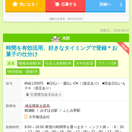
気になる！
応募する
詳細へ
掲載元企業名
株式会社iDA
掲載日：2026.08.07
未読
NEW
時間を有効活用、好きなタイミングで登録＊お
菓子の仕分け
派遣
職種未経験OK
社会人未経験OK
大学生歓迎
ブランクOK
WEB登録・面接OK
時給1300円 ■日払い・週払いOK！(規定あり) ■現金日払いも
給与
ＯＫ（規定あり）
交通費別途支給あり
埼玉県富士見市
勤務地
鶴瀬駅
/
みずほ台駅
/
ふじみ野駅
大手物流会社
9:00～18:00 希望の時間帯を選べます！ ＜シフト例＞ ・8：30
勤務時間
～12：00 ・10：00～19：00 ・17：00～22：00 ・13：00～