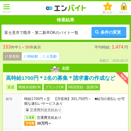
0
メニュー
気になる！
ログイン
検索結果
条件の変更
富士見市で既卒・第二新卒OKのバイト一覧
153
1,474
件中
1
～
50
件表示
平均時給:
円
新着順
時給順
人気順
掲載日：2026.08.07
未読
NEW
高時給1700円＊2名の募集＊請求書の作成など
派遣
職種未経験OK
ブランクOK
WEB登録・面接OK
時給1700円＋交 【月収例】301,750円～ ■給与の前払いが可
給与
能な速払いサービスあり
交通費別途支給あり
交通費支給あり
交通費
30万円～
月収例