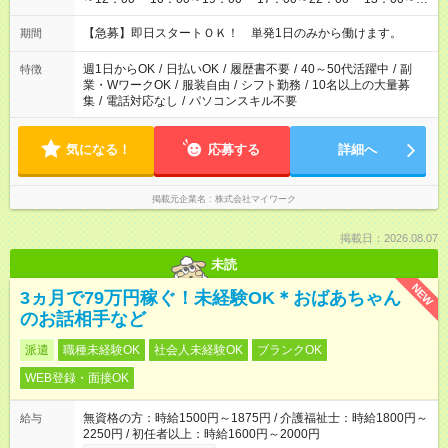
22：00 ・22：00～翌6：00 など
【急募】即日スタートＯＫ！ 単発1日のみから働けます。
期間
週1日からOK
/
日払いOK
/
履歴書不要
/
40～50代活躍中
/
副
特徴
業・WワークOK
/
服装自由
/
シフト勤務
/
10名以上の大量募
集
/
電話対応なし
/
パソコンスキル不要
気になる！
応募する
詳細へ
掲載元企業名
株式会社マイワーク
掲載日：2026.08.07
未読
NEW
3ヵ月で79万円稼ぐ！未経験OK＊おばあちゃん
のお話相手など
派遣
職種未経験OK
社会人未経験OK
ブランクOK
WEB登録・面接OK
無資格の方：時給1500円～1875円 / 介護福祉士：時給1800円～
給与
2250円 / 初任者以上：時給1600円～2000円