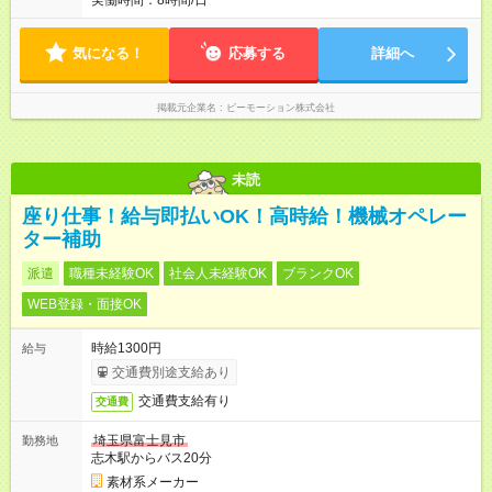
実働時間：8時間/日
気になる！
応募する
詳細へ
掲載元企業名
ビーモーション株式会社
未読
座り仕事！給与即払いOK！高時給！機械オペレー
ター補助
派遣
職種未経験OK
社会人未経験OK
ブランクOK
WEB登録・面接OK
時給1300円
給与
交通費別途支給あり
交通費支給有り
交通費
埼玉県富士見市
勤務地
志木駅からバス20分
素材系メーカー