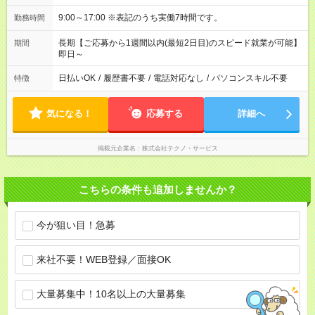
9:00～17:00 ※表記のうち実働7時間です。
勤務時間
長期【ご応募から1週間以内(最短2日目)のスピード就業が可能】
期間
即日～
日払いOK
/
履歴書不要
/
電話対応なし
/
パソコンスキル不要
特徴
気になる！
応募する
詳細へ
掲載元企業名
株式会社テクノ・サービス
こちらの条件も追加しませんか？
今が狙い目！急募
来社不要！WEB登録／面接OK
大量募集中！10名以上の大量募集