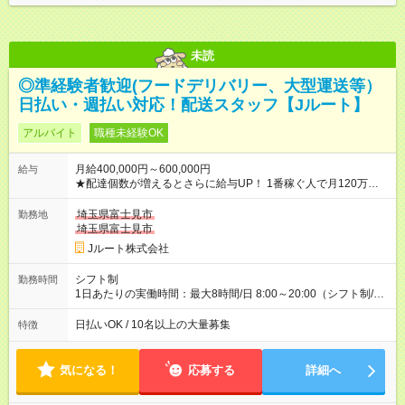
未読
◎準経験者歓迎(フードデリバリー、大型運送等）
日払い・週払い対応！配送スタッフ【Jルート】
アルバイト
職種未経験OK
月給400,000円～600,000円
給与
★配達個数が増えるとさらに給与UP！ 1番稼ぐ人で月120万ほ
ど！ ・主要都市エリア 月収55万円／週5日稼働 月収65万~112
万円／週6日稼働 ・地方郊外エリア 月収40万円／週5日稼働 月
埼玉県富士見市
勤務地
収40万円~50万円／週6日稼働 ＜モデルイメージ＞ ■月収50万
埼玉県富士見市
円 (27歳男性/江東区在住)※元建築関係 1日150個配達×25日勤務
Jルート株式会社
(日休み) ■月収80万円(43歳男性/墨田区在住)※元営業 1日200個
配達×25日勤務(月休み) 【試用期間】試用期間なし
シフト制
勤務時間
1日あたりの実働時間：最大8時間/日 8:00～20:00（シフト制/実
働8時間） ※週5日勤務（場所次第では週4も有り） ※配達状況に
よって時間外での勤務可能性有り ※案件により多少の前後あり
日払いOK / 10名以上の大量募集
特徴
※配達が完了次第、帰社OKです
気になる！
応募する
詳細へ