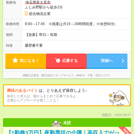
埼玉県富士見市
勤務地
ふじみ野駅から徒歩2分
総合物流企業
9:00～17:45 ※残業は月15～20時間程度。※休憩60分。
勤務時間
【急募】即日～長期
期間
履歴書不要
特徴
気になる！
応募する
詳細へ
掲載元企業名
株式会社スタッフサービス（神奈川・千葉・埼玉エリア）
興味のあるバイト
は、とりあえず保存しよう♪
保存した求人は、後からまとめて応募できるよ。
企業からアプローチが届くことも！
掲載日：2026.08.07
未読
NEW
【1勤務3万円】夜勤専従の介護｜高収入でがっ