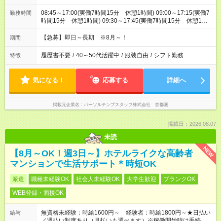
08:45～17:00(実働7時間15分 休憩1時間) 09:00～17:15(実働7
勤務時間
時間15分 休憩1時間) 09:30～17:45(実働7時間15分 休憩1時
間) ※11:45～20:00：週1回程度遅番あります(在宅勤務OK) ※配
属チームにより
【急募】即日～長期 ※8月～！
期間
履歴書不要
/
40～50代活躍中
/
服装自由
/
シフト勤務
特徴
気になる！
応募する
詳細へ
掲載元企業名
パーソルテンプスタッフ株式会社 首都圏
掲載日：2026.08.07
未読
NEW
【8月～OK！週3日～】ホテルライクな高齢者
マンションで生活サポート＊時短OK
派遣
職種未経験OK
社会人未経験OK
大学生歓迎
ブランクOK
WEB登録・面接OK
無資格未経験：時給1600円～ 経験者：時給1800円～★日払い
給与
／週払い制度あり（月払いも選べます）※稼働開始時は手続き完