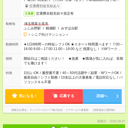
了次第のお支払いとなります。
交通費別途支給あり
交通費全額支給※規定有
交通費
埼玉県富士見市
勤務地
ふじみ野駅
/
鶴瀬駅
/
みずほ台駅
＜シニア向けマンション＞
★1日6時間～の時短シフトOK ★スタート時間選べます！ 7:00～
勤務時間
16:00 9:00～17:00 11:00～19:00 など 残業なし！ ※Wワークの
場合、他のお仕事と合わせ週40時間超の就業はご案内できませ
ん ※法令に基づき、週20時間以上勤務は社会保険への加入対象
開始日はご相談ください！ ★急募 ★職場が気に入れば、長期
期間
となります ※労働者派遣法（日雇い派遣の原則禁止）により、
でも働けます！
短時間・短期間の就業はご案内が難しい場合があります
日払いOK
/
履歴書不要
/
40～50代活躍中
/
副業・WワークOK
/
特徴
服装自由
/
シフト勤務
/
10名以上の大量募集
/
電話対応なし
/
パ
ソコンスキル不要
気になる！
応募する
詳細へ
掲載元企業名
マンパワーグループ株式会社 ケアサービス事業部 （医療福祉介護関連）
掲載日：2026.08.07