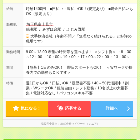
時給1400円 ■日払い・週払いOK！(規定あり) ■現金日払いも
給与
OK（規定あり）
埼玉県富士見市
勤務地
鶴瀬駅
/
みずほ台駅
/
ふじみ野駅
大手物流会社（年齢不問／「無理なく続けられる」と好評の
職場です）
9:00～18:00 希望の時間帯を選べます！ ＜シフト例＞ ・8：30
勤務時間
～12：00 ・10：00～19：00 ・17：00～22：00 ・13：00～
22：00 ・22：00～翌6：00 など
【急募】1日のみOK！ 即日スタートもOK！ ＜Ｗワークや扶
期間
養内での勤務もＯＫです＞
週1日からOK
/
日払いOK
/
履歴書不要
/
40～50代活躍中
/
副
特徴
業・WワークOK
/
服装自由
/
シフト勤務
/
10名以上の大量募
集
/
電話対応なし
/
パソコンスキル不要
気になる！
応募する
詳細へ
掲載元企業名
株式会社マイワーク（シニア）