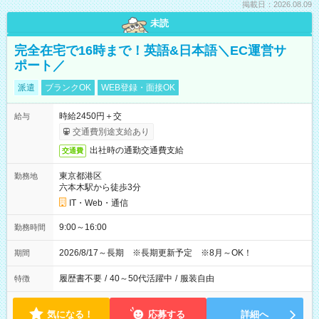
掲載日：2026.08.09
未読
完全在宅で16時まで！英語&日本語＼EC運営サ
ポート／
派遣
ブランクOK
WEB登録・面接OK
時給2450円＋交
給与
交通費別途支給あり
出社時の通勤交通費支給
交通費
東京都港区
勤務地
六本木駅から徒歩3分
IT・Web・通信
9:00～16:00
勤務時間
2026/8/17～長期 ※長期更新予定 ※8月～OK！
期間
履歴書不要
/
40～50代活躍中
/
服装自由
特徴
気になる！
応募する
詳細へ