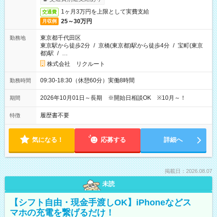
1ヶ月3万円を上限として実費支給
交通費
25～30万円
月収例
東京都千代田区
勤務地
東京駅から徒歩2分
/
京橋(東京都)駅から徒歩4分
/
宝町(東京
都)駅
/
…
株式会社 リクルート
09:30-18:30（休憩60分）実働8時間
勤務時間
2026年10月01日～長期 ※開始日相談OK ※10月～！
期間
履歴書不要
特徴
気になる！
応募する
詳細へ
掲載日：2026.08.07
未読
【シフト自由・現金手渡しOK】iPhoneなどス
マホの充電を繋げるだけ！