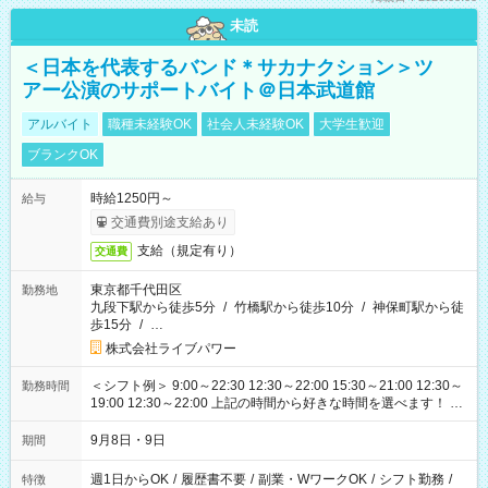
未読
＜日本を代表するバンド＊サカナクション＞ツ
アー公演のサポートバイト＠日本武道館
アルバイト
職種未経験OK
社会人未経験OK
大学生歓迎
ブランクOK
時給1250円～
給与
交通費別途支給あり
支給（規定有り）
交通費
東京都千代田区
勤務地
九段下駅から徒歩5分
/
竹橋駅から徒歩10分
/
神保町駅から徒
歩15分
/
…
株式会社ライブパワー
＜シフト例＞ 9:00～22:30 12:30～22:00 15:30～21:00 12:30～
勤務時間
19:00 12:30～22:00 上記の時間から好きな時間を選べます！ ※
時間は変更となる可能性があります
9月8日・9日
期間
週1日からOK
/
履歴書不要
/
副業・WワークOK
/
シフト勤務
/
特徴