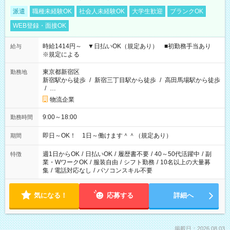
派遣
職種未経験OK
社会人未経験OK
大学生歓迎
ブランクOK
WEB登録・面接OK
時給1414円～ ▼日払いOK（規定あり） ■初勤務手当あり
給与
※規定による
東京都新宿区
勤務地
新宿駅から徒歩
/
新宿三丁目駅から徒歩
/
高田馬場駅から徒歩
/
…
物流企業
9:00～18:00
勤務時間
即日～OK！ 1日～働けます＾＾（規定あり）
期間
週1日からOK
/
日払いOK
/
履歴書不要
/
40～50代活躍中
/
副
特徴
業・WワークOK
/
服装自由
/
シフト勤務
/
10名以上の大量募
集
/
電話対応なし
/
パソコンスキル不要
気になる！
応募する
詳細へ
掲載日：2026.08.03