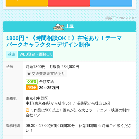
掲載日：2026.08.07
未読
1800円＊《時間相談OK！》在宅あり！テーマ
パークキャラクターデザイン制作
派遣
WEB登録・面接OK
時給1800円 月収例 234,000円
給与
交通費別途支給あり
全額支給
交通費
20～25万円
月収例
東京都中野区
勤務地
中野(東京都)駅から徒歩5分
/
沼袋駅から徒歩16分
＼作品は500以上！誰もが知る大ヒットアニメ・映画の制作
会社+*／
09:30～17:00(実働6時間30分 休憩1時間) ※時短ご相談くださ
勤務時間
い！