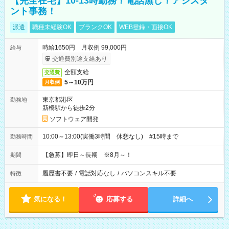
【完全在宅】10-13時勤務！電話無し！アシスタ
ント事務！
派遣
職種未経験OK
ブランクOK
WEB登録・面接OK
時給1650円 月収例 99,000円
給与
交通費別途支給あり
全額支給
交通費
5～10万円
月収例
東京都港区
勤務地
新橋駅から徒歩2分
ソフトウェア開発
10:00～13:00(実働3時間 休憩なし) #15時まで
勤務時間
【急募】即日～長期 ※8月～！
期間
履歴書不要
/
電話対応なし
/
パソコンスキル不要
特徴
気になる！
応募する
詳細へ