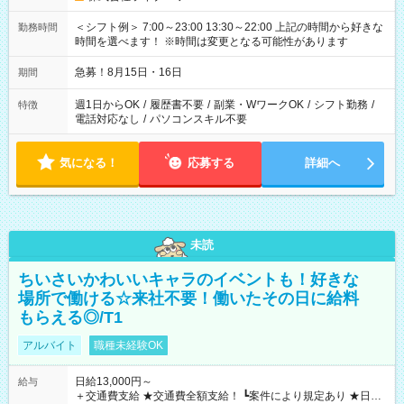
＜シフト例＞ 7:00～23:00 13:30～22:00 上記の時間から好きな
勤務時間
時間を選べます！ ※時間は変更となる可能性があります
急募！8月15日・16日
期間
週1日からOK
/
履歴書不要
/
副業・WワークOK
/
シフト勤務
/
特徴
電話対応なし
/
パソコンスキル不要
気になる！
応募する
詳細へ
未読
ちいさいかわいいキャラのイベントも！好きな
場所で働ける☆来社不要！働いたその日に給料
もらえる◎/T1
アルバイト
職種未経験OK
日給13,000円～
給与
＋交通費支給 ★交通費全額支給！ ┗案件により規定あり ★日払