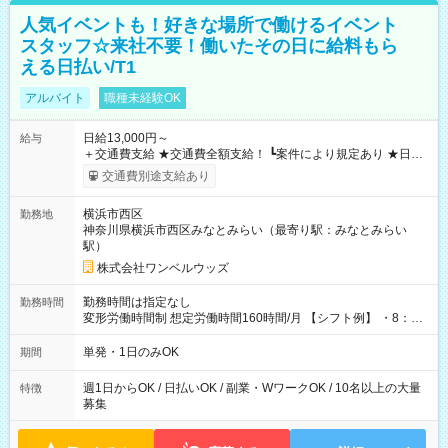
人気イベントも！好きな場所で働けるイベント
スタッフ☆来社不要！働いたその日に給料もら
える日払い/T1
アルバイト
職種未経験OK
日給13,000円～
給与
＋交通費支給 ★交通費全額支給！ ┗案件により規定あり ★日払
いOK！（規定あり） ┗働いたその日に現金GET♪ お仕事後はコ
交通費別途支給あり
ンビニATMから 日払い分を引き落とせます！ 【試用期間】試
用期間なし
横浜市西区
勤務地
神奈川県横浜市西区みなとみらい（最寄り駅：みなとみらい
駅）
株式会社ワンベルウッズ
勤務時間は指定なし
勤務時間
変形労働時間制 想定労働時間160時間/月 【シフト例】 ・8：00
～21：00
単発・1日のみOK
期間
週1日からOK / 日払いOK / 副業・WワークOK / 10名以上の大量
特徴
募集