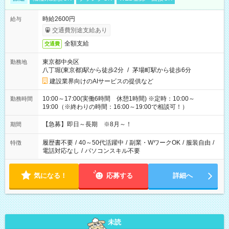
時給2600円
給与
交通費別途支給あり
全額支給
交通費
東京都中央区
勤務地
八丁堀(東京都)駅から徒歩2分
/
茅場町駅から徒歩6分
建設業界向けのAIサービスの提供など
10:00～17:00(実働6時間 休憩1時間) ※定時：10:00～
勤務時間
19:00（※終わりの時間：16:00～19:00で相談可！）
【急募】即日～長期 ※8月～！
期間
履歴書不要
/
40～50代活躍中
/
副業・WワークOK
/
服装自由
/
特徴
電話対応なし
/
パソコンスキル不要
気になる！
応募する
詳細へ
未読