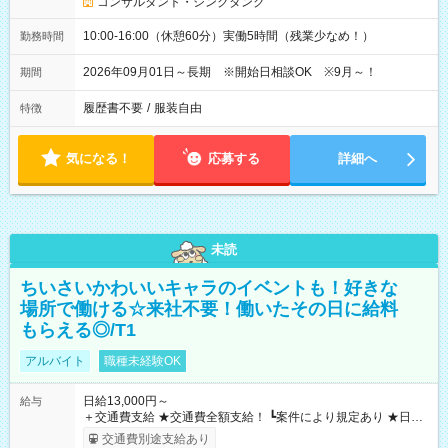
コンサルタント・シンクタンク
10:00-16:00（休憩60分）実働5時間（残業少なめ！）
勤務時間
2026年09月01日～長期 ※開始日相談OK ※9月～！
期間
履歴書不要
/
服装自由
特徴
気になる！
応募する
詳細へ
未読
ちいさいかわいいキャラのイベントも！好きな
場所で働ける☆来社不要！働いたその日に給料
もらえる◎/T1
アルバイト
職種未経験OK
日給13,000円～
給与
＋交通費支給 ★交通費全額支給！ ┗案件により規定あり ★日払
いOK！（規定あり） ┗働いたその日に現金GET♪ お仕事後はコ
交通費別途支給あり