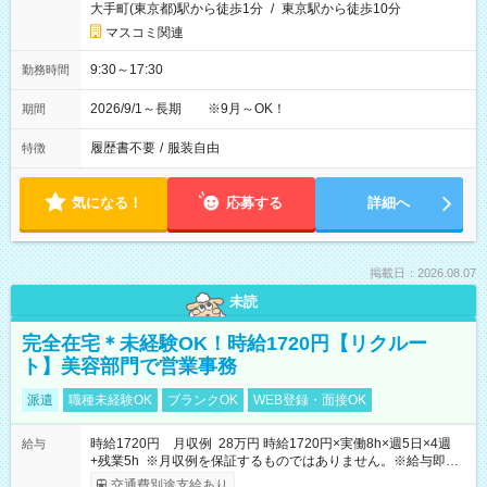
大手町(東京都)駅から徒歩1分
/
東京駅から徒歩10分
マスコミ関連
9:30～17:30
勤務時間
2026/9/1～長期 ※9月～OK！
期間
履歴書不要
/
服装自由
特徴
気になる！
応募する
詳細へ
掲載日：2026.08.07
未読
完全在宅＊未経験OK！時給1720円【リクルー
ト】美容部門で営業事務
派遣
職種未経験OK
ブランクOK
WEB登録・面接OK
時給1720円 月収例 28万円 時給1720円×実働8h×週5日×4週
給与
+残業5h ※月収例を保証するものではありません。※給与即受
取りサービス利用可（利用条件有）
交通費別途支給あり