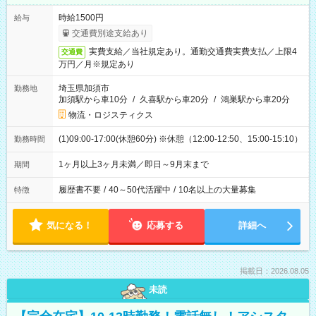
時給1500円
給与
交通費別途支給あり
実費支給／当社規定あり。通勤交通費実費支払／上限4
交通費
万円／月※規定あり
埼玉県加須市
勤務地
加須駅から車10分
/
久喜駅から車20分
/
鴻巣駅から車20分
物流・ロジスティクス
(1)09:00-17:00(休憩60分) ※休憩（12:00-12:50、15:00-15:10）
勤務時間
1ヶ月以上3ヶ月未満／即日～9月末まで
期間
履歴書不要
/
40～50代活躍中
/
10名以上の大量募集
特徴
気になる！
応募する
詳細へ
掲載日：2026.08.05
未読