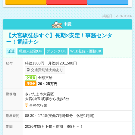
掲載日：2026.08.06
未読
【大宮駅徒歩すぐ】長期×安定！事務センタ
ー！電話ナシ
派遣
職種未経験OK
ブランクOK
WEB登録・面接OK
時給1300円 月収例 201,500円
給与
交通費別途支給あり
全額支給
交通費
20～25万円
月収例
さいたま市大宮区
勤務地
大宮(埼玉県)駅から徒歩3分
事務代行業
08:30～17:15(実働7時間45分 休憩1時間)
勤務時間
2026年08月下旬～長期 ※8月～！
期間