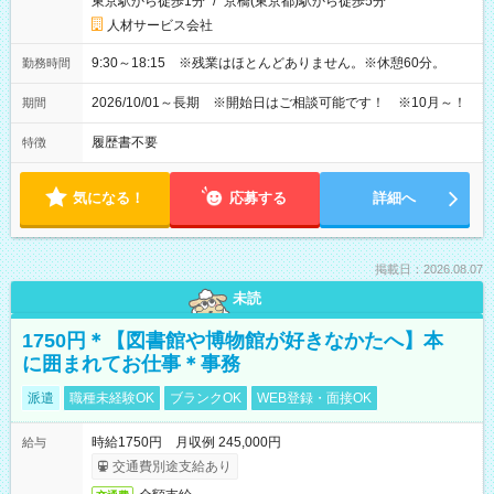
東京駅から徒歩1分
/
京橋(東京都)駅から徒歩5分
人材サービス会社
9:30～18:15 ※残業はほとんどありません。※休憩60分。
勤務時間
2026/10/01～長期 ※開始日はご相談可能です！ ※10月～！
期間
履歴書不要
特徴
気になる！
応募する
詳細へ
掲載日：2026.08.07
未読
1750円＊【図書館や博物館が好きなかたへ】本
に囲まれてお仕事＊事務
派遣
職種未経験OK
ブランクOK
WEB登録・面接OK
時給1750円 月収例 245,000円
給与
交通費別途支給あり