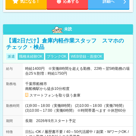
気になる！
応募する
詳細へ
未読
【週2日だけ】倉庫内軽作業スタッフ スマホの
チェック・検品
派遣
職種未経験OK
ブランクOK
WEB登録・面接OK
時給1400円 ※実働8時間を超える勤務、22時～翌5時勤務の場
給与
合25％割増：時給1750円
千葉県船橋市
勤務地
南船橋駅から徒歩10分程度
スマートフォンを取り扱う倉庫
(1)9:00～18:00（実働8時間） (2)10:00～18:00（実働7時間）
勤務時間
(3)10:00～17:00（実働6時間） ※時間帯選べます ※休憩60分
長期 2026年9月スタート予定
期間
日払いOK
/
履歴書不要
/
40～50代活躍中
/
副業・WワークOK
/
特徴