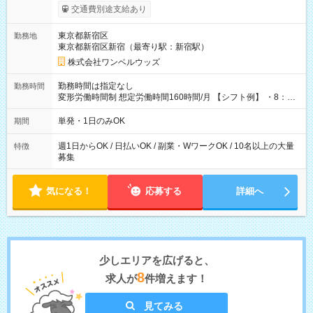
いOK！（規定あり） ┗働いたその日に現金GET♪ お仕事後はコ
交通費別途支給あり
ンビニATMから 日払い分を引き落とせます！ 【試用期間】試
用期間なし
東京都新宿区
勤務地
東京都新宿区新宿（最寄り駅：新宿駅）
株式会社ワンベルウッズ
勤務時間は指定なし
勤務時間
変形労働時間制 想定労働時間160時間/月 【シフト例】 ・8：00
～21：00
単発・1日のみOK
期間
週1日からOK / 日払いOK / 副業・WワークOK / 10名以上の大量
特徴
募集
気になる！
応募する
詳細へ
少しエリアを広げると、
8
求人が
件増えます！
見てみる