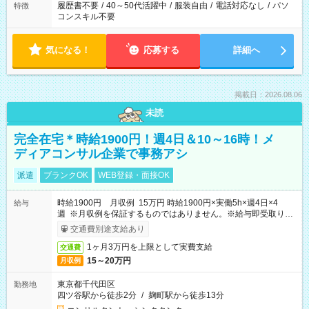
履歴書不要
/
40～50代活躍中
/
服装自由
/
電話対応なし
/
パソ
特徴
コンスキル不要
気になる！
応募する
詳細へ
掲載日：2026.08.06
未読
完全在宅＊時給1900円！週4日＆10～16時！メ
ディアコンサル企業で事務アシ
派遣
ブランクOK
WEB登録・面接OK
時給1900円 月収例 15万円 時給1900円×実働5h×週4日×4
給与
週 ※月収例を保証するものではありません。※給与即受取りサ
ービス利用可（利用条件有）
交通費別途支給あり
1ヶ月3万円を上限として実費支給
交通費
15～20万円
月収例
東京都千代田区
勤務地
四ツ谷駅から徒歩2分
/
麹町駅から徒歩13分