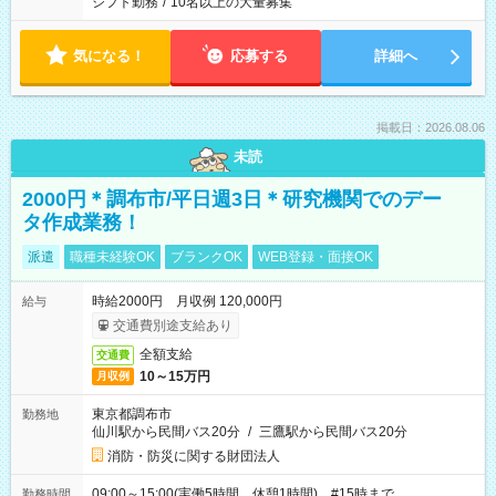
シフト勤務
/
10名以上の大量募集
気になる！
応募する
詳細へ
掲載日：2026.08.06
未読
2000円＊調布市/平日週3日＊研究機関でのデー
タ作成業務！
派遣
職種未経験OK
ブランクOK
WEB登録・面接OK
時給2000円 月収例 120,000円
給与
交通費別途支給あり
全額支給
交通費
10～15万円
月収例
東京都調布市
勤務地
仙川駅から民間バス20分
/
三鷹駅から民間バス20分
消防・防災に関する財団法人
09:00～15:00(実働5時間 休憩1時間) #15時まで
勤務時間