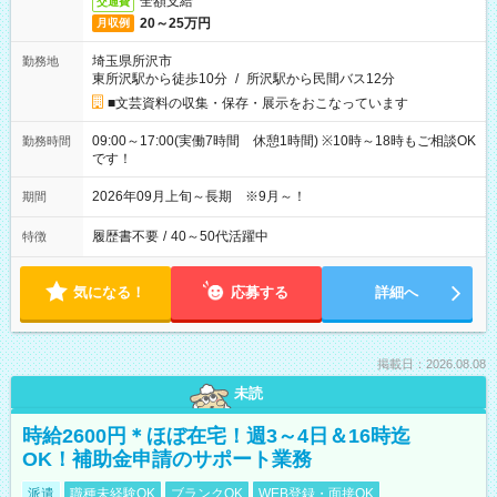
全額支給
交通費
20～25万円
月収例
埼玉県所沢市
勤務地
東所沢駅から徒歩10分
/
所沢駅から民間バス12分
■文芸資料の収集・保存・展示をおこなっています
09:00～17:00(実働7時間 休憩1時間) ※10時～18時もご相談OK
勤務時間
です！
2026年09月上旬～長期 ※9月～！
期間
履歴書不要
/
40～50代活躍中
特徴
気になる！
応募する
詳細へ
掲載日：2026.08.08
未読
時給2600円＊ほぼ在宅！週3～4日＆16時迄
OK！補助金申請のサポート業務
派遣
職種未経験OK
ブランクOK
WEB登録・面接OK