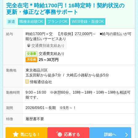
完全在宅＊時給1700円！16時定時！契約状況の
更新・修正など事務サポート
派遣
職種未経験OK
ブランクOK
WEB登録・面接OK
時給1700円＋交 【月収例】272,000円～ ■給与の前払いが可
給与
能な速払いサービスあり
交通費別途支給あり
交通費支給あり
交通費
25～30万円
月収例
東京都品川区
勤務地
五反田駅から徒歩7分
/
大崎広小路駅から徒歩5分
情報通信会社
9:00～16:00 ※休憩60分。10時～18時・10時～19時も相談可
勤務時間
能です。
2026/09/01～長期 ※9月～！
期間
履歴書不要
特徴
気になる！
応募する
詳細へ