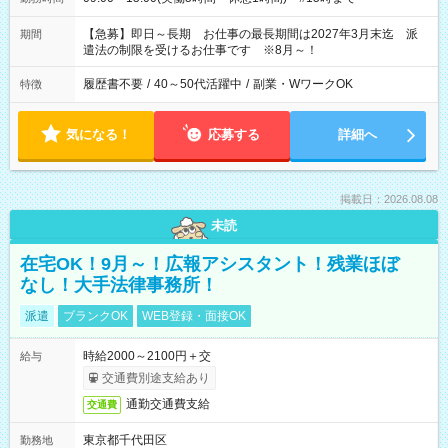
【急募】即日～長期 お仕事の最長期間は2027年3月末迄 派
期間
遣法の制限を受けるお仕事です ※8月～！
履歴書不要
/
40～50代活躍中
/
副業・WワークOK
特徴
気になる！
応募する
詳細へ
掲載日：2026.08.08
未読
在宅OK！9月～！広報アシスタント！残業ほぼ
なし！大手法律事務所！
派遣
ブランクOK
WEB登録・面接OK
時給2000～2100円＋交
給与
交通費別途支給あり
通勤交通費支給
交通費
東京都千代田区
勤務地