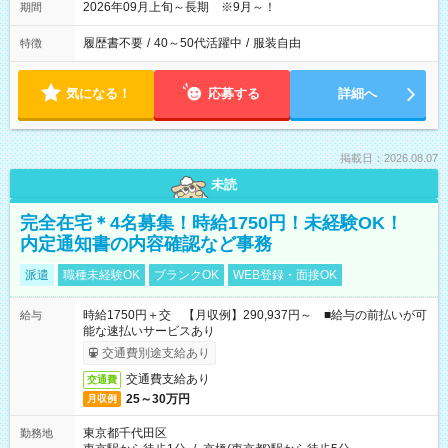
2026年09月上旬～長期 ※9月～！
期間
履歴書不要
/
40～50代活躍中
/
服装自由
特徴
気になる！
応募する
詳細へ
掲載日：2026.08.07
未読
完全在宅＊4名募集！時給1750円！未経験OK！
内定通知書の内容確認など事務
派遣
職種未経験OK
ブランクOK
WEB登録・面接OK
時給1750円＋交 【月収例】290,937円～ ■給与の前払いが可
給与
能な速払いサービスあり
交通費別途支給あり
交通費支給あり
交通費
25～30万円
月収例
東京都千代田区
勤務地