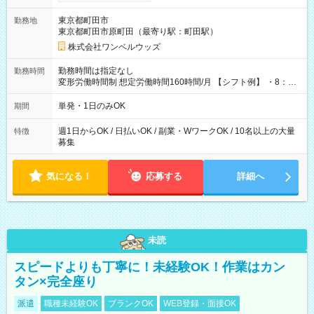
ンビニATMから 日払い分を引き落とせます！ 【試用期間】試
用期間なし
東京都町田市
勤務地
東京都町田市原町田（最寄り駅：町田駅）
株式会社ワンベルウッズ
勤務時間は指定なし
勤務時間
変形労働時間制 想定労働時間160時間/月 【シフト例】 ・8：00
～21：00
単発・1日のみOK
期間
週1日からOK / 日払いOK / 副業・WワークOK / 10名以上の大量
特徴
募集
気になる！
応募する
詳細へ
未読
スピードよりも丁寧に！未経験OK！作業はカン
タン×完全座り
派遣
職種未経験OK
ブランクOK
WEB登録・面接OK