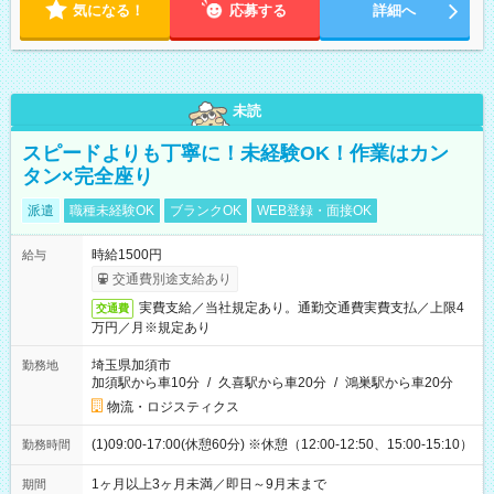
気になる！
応募する
詳細へ
未読
スピードよりも丁寧に！未経験OK！作業はカン
タン×完全座り
派遣
職種未経験OK
ブランクOK
WEB登録・面接OK
時給1500円
給与
交通費別途支給あり
実費支給／当社規定あり。通勤交通費実費支払／上限4
交通費
万円／月※規定あり
埼玉県加須市
勤務地
加須駅から車10分
/
久喜駅から車20分
/
鴻巣駅から車20分
物流・ロジスティクス
(1)09:00-17:00(休憩60分) ※休憩（12:00-12:50、15:00-15:10）
勤務時間
1ヶ月以上3ヶ月未満／即日～9月末まで
期間