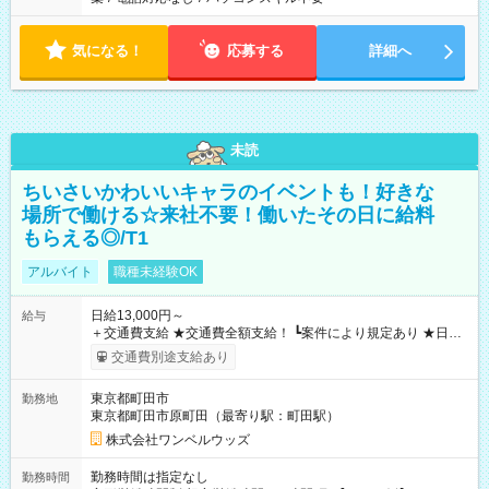
気になる！
応募する
詳細へ
未読
ちいさいかわいいキャラのイベントも！好きな
場所で働ける☆来社不要！働いたその日に給料
もらえる◎/T1
アルバイト
職種未経験OK
日給13,000円～
給与
＋交通費支給 ★交通費全額支給！ ┗案件により規定あり ★日払
いOK！（規定あり） ┗働いたその日に現金GET♪ お仕事後はコ
交通費別途支給あり
ンビニATMから 日払い分を引き落とせます！ 【試用期間】試
用期間なし
東京都町田市
勤務地
東京都町田市原町田（最寄り駅：町田駅）
株式会社ワンベルウッズ
勤務時間は指定なし
勤務時間