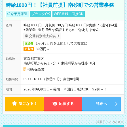
時給1800円！【社員前提】南砂町での営業事務
紹介予定派遣
ブランクOK
WEB登録・面接OK
時給1800円 月収例 30万円 時給1800円×実働8h×週5日×4週
給与
+残業9h ※月収例を保証するものではありません。
交通費別途支給あり
1ヶ月3万円を上限として実費支給
交通費
30万円～
月収例
東京都江東区
勤務地
南砂町駅から徒歩7分
/
東陽町駅から徒歩10分
損害保険業
09:00-18:00（休憩60分）実働8時間
勤務時間
2026年09月01日～長期 ※開始日相談OK ※9月～！
期間
気になる！
応募する
詳細へ
掲載日：2026.08.10