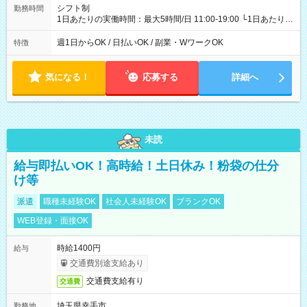
シフト制
勤務時間
1日あたりの実働時間：最大5時間/日 11:00-19:00 └1日あたりの
実働時間：1-5時間 └上記の時間帯内であれば、いつでも勤務可
能！ └平日・土曜日の中で、お好きな曜日でご勤務いただけま
週1日からOK / 日払いOK / 副業・WワークOK
特徴
す！ 【シフト例】 ・11:00～14:00 ・16:30～19:00 ・13:00～
18:00 などのように、自由な働き方が可能なお仕事です！
気になる！
応募する
詳細へ
未読
給与即払いOK！高時給！土日休み！粉袋の仕分
け等
派遣
職種未経験OK
社会人未経験OK
ブランクOK
WEB登録・面接OK
時給1400円
給与
交通費別途支給あり
交通費支給有り
交通費
埼玉県幸手市
勤務地