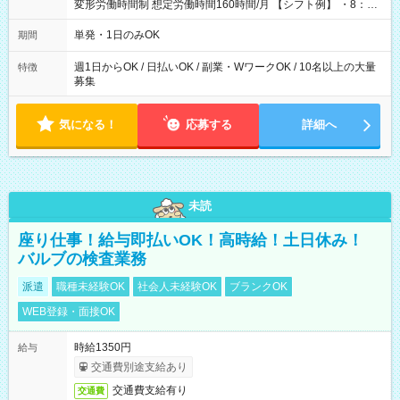
変形労働時間制 想定労働時間160時間/月 【シフト例】 ・8：00
～21：00
単発・1日のみOK
期間
週1日からOK / 日払いOK / 副業・WワークOK / 10名以上の大量
特徴
募集
気になる！
応募する
詳細へ
未読
座り仕事！給与即払いOK！高時給！土日休み！
バルブの検査業務
派遣
職種未経験OK
社会人未経験OK
ブランクOK
WEB登録・面接OK
時給1350円
給与
交通費別途支給あり
交通費支給有り
交通費