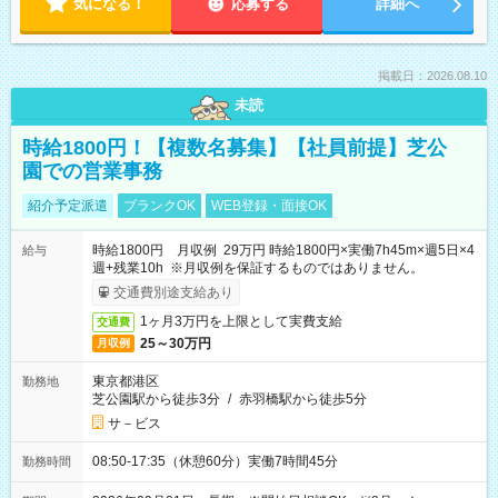
気になる！
応募する
詳細へ
掲載日：2026.08.10
未読
時給1800円！【複数名募集】【社員前提】芝公
園での営業事務
紹介予定派遣
ブランクOK
WEB登録・面接OK
時給1800円 月収例 29万円 時給1800円×実働7h45m×週5日×4
給与
週+残業10h ※月収例を保証するものではありません。
交通費別途支給あり
1ヶ月3万円を上限として実費支給
交通費
25～30万円
月収例
東京都港区
勤務地
芝公園駅から徒歩3分
/
赤羽橋駅から徒歩5分
サ－ビス
08:50-17:35（休憩60分）実働7時間45分
勤務時間