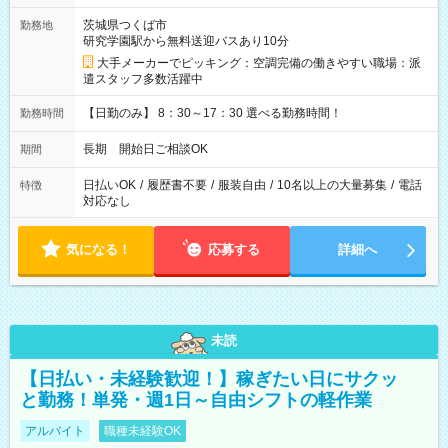
茨城県つくば市
勤務地
研究学園駅から無料送迎バスあり10分
大手メーカーでピッキング：空調完備の働きやすい職場：派
遣スタッフ多数活躍中
【日勤のみ】 8：30～17：30 選べる勤務時間！
勤務時間
長期 開始日ご相談OK
期間
日払いOK
/
履歴書不要
/
服装自由
/
10名以上の大量募集
/
電話
特徴
対応なし
気になる！
応募する
詳細へ
未読
【日払い・未経験歓迎！】稼ぎたい日にサクッ
と勤務！単発・週1日～自由シフトの軽作業
アルバイト
職種未経験OK