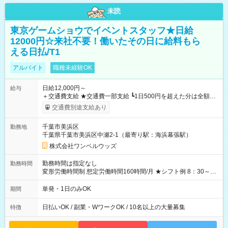
未読
東京ゲームショウでイベントスタッフ★日給
12000円☆来社不要！働いたその日に給料もら
える日払/T1
アルバイト
職種未経験OK
日給12,000円～
給与
＋交通費支給 ★交通費一部支給 ┗1日500円を超えた分は全額支
給！ ※往復500円以内の方は自己負担となります ★日払いOK！
交通費別途支給あり
（規定あり） ┗働いたその日に現金GET♪ お仕事後はコンビニ
ATMから 日払い分を引き落とせます！ 【試用期間】試用期間
千葉市美浜区
勤務地
なし
千葉県千葉市美浜区中瀬2-1（最寄り駅：海浜幕張駅）
株式会社ワンベルウッズ
勤務時間は指定なし
勤務時間
変形労働時間制 想定労働時間160時間/月 ★シフト例 8：30～
19：00
単発・1日のみOK
期間
日払いOK / 副業・WワークOK / 10名以上の大量募集
特徴