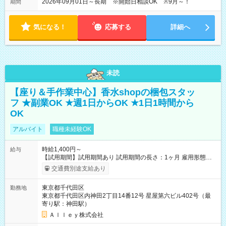
2026年09月01日～長期 ※開始日相談OK ※9月～！
期間
気になる！
応募する
詳細へ
未読
【座り＆手作業中心】香水shopの梱包スタッ
フ ★副業OK ★週1日からOK ★1日1時間から
OK
アルバイト
職種未経験OK
時給1,400円～
給与
【試用期間】試用期間あり 試用期間の長さ：1ヶ月 雇用形態、
給与は本採用時と同じです。
交通費別途支給あり
東京都千代田区
勤務地
東京都千代田区内神田2丁目14番12号 星屋第六ビル402号（最
寄り駅：神田駅）
Ａｌｌｅｙ株式会社