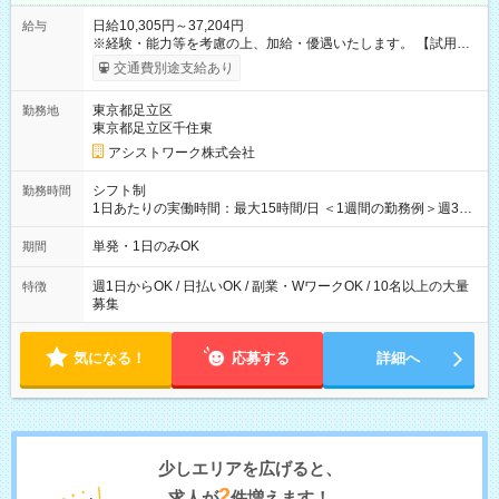
日給10,305円～37,204円
給与
※経験・能力等を考慮の上、加給・優遇いたします。 【試用期
間】試用期間なし
交通費別途支給あり
東京都足立区
勤務地
東京都足立区千住東
アシストワーク株式会社
シフト制
勤務時間
1日あたりの実働時間：最大15時間/日 ＜1週間の勤務例＞週3回
勤務 勤務：月・水・金 休み：火・木・土・日 好きな時にお仕事
可能です！ ※1日あたりの最大実働時間は日勤、夜勤共に勤務し
単発・1日のみOK
期間
た時間になります。
週1日からOK / 日払いOK / 副業・WワークOK / 10名以上の大量
特徴
募集
気になる！
応募する
詳細へ
少しエリアを広げると、
2
求人が
件増えます！