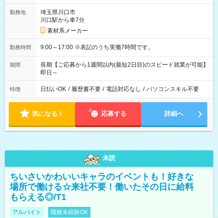
埼玉県川口市
勤務地
川口駅から車7分
素材系メーカー
9:00～17:00 ※表記のうち実働7時間です。
勤務時間
長期【ご応募から1週間以内(最短2日目)のスピード就業が可能】
期間
即日～
日払いOK
/
履歴書不要
/
電話対応なし
/
パソコンスキル不要
特徴
気になる！
応募する
詳細へ
未読
ちいさいかわいいキャラのイベントも！好きな
場所で働ける☆来社不要！働いたその日に給料
もらえる◎/T1
アルバイト
職種未経験OK