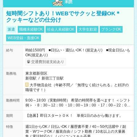
未読
短時間シフトあり！WEBでサクッと登録OK＊
クッキーなどの仕分け
派遣
職種未経験OK
社会人未経験OK
大学生歓迎
ブランクOK
WEB登録・面接OK
時給1500円 ■日払い・週払いOK！(規定あり) ■現金日払いも
給与
OK(規定あり)
交通費別途支給あり
東京都新宿区
勤務地
新宿駅
/
新宿三丁目駅
大手物流会社（年齢不問／「無理なく続けられる」と好評の
職場です！）
9:00～18:00（実動8時間） 希望の時間帯を選べます！ ＜シフト
勤務時間
例＞ ・8：30～12：00 ・10：00～19：00 ・17：00～22：00
・13：00～22：00 ・22：00～翌6：00 など
【急募】即日スタートＯＫ！ 単発1日のみから働けます。
期間
週1日からOK
/
日払いOK
/
履歴書不要
/
40～50代活躍中
/
副
特徴
業・WワークOK
/
服装自由
/
シフト勤務
/
10名以上の大量募
集
/
電話対応なし
/
パソコンスキル不要