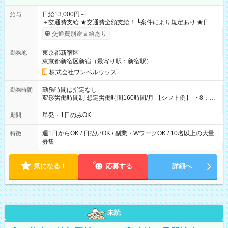
日給13,000円～
給与
＋交通費支給 ★交通費全額支給！ ┗案件により規定あり ★日払
いOK！（規定あり） ┗働いたその日に現金GET♪ お仕事後はコ
交通費別途支給あり
ンビニATMから 日払い分を引き落とせます！ 【試用期間】試
用期間なし
東京都新宿区
勤務地
東京都新宿区新宿（最寄り駅：新宿駅）
株式会社ワンベルウッズ
勤務時間は指定なし
勤務時間
変形労働時間制 想定労働時間160時間/月 【シフト例】 ・8：00
～21：00
単発・1日のみOK
期間
週1日からOK / 日払いOK / 副業・WワークOK / 10名以上の大量
特徴
募集
気になる！
応募する
詳細へ
未読