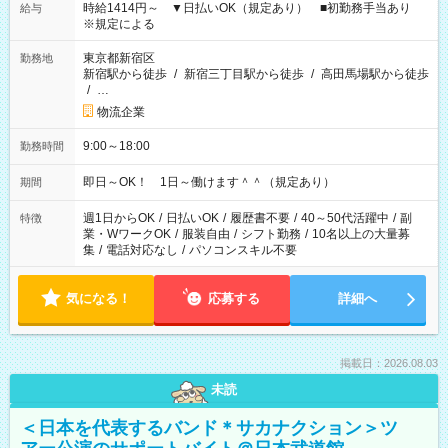
時給1414円～ ▼日払いOK（規定あり） ■初勤務手当あり
給与
※規定による
東京都新宿区
勤務地
新宿駅から徒歩
/
新宿三丁目駅から徒歩
/
高田馬場駅から徒歩
/
…
物流企業
9:00～18:00
勤務時間
即日～OK！ 1日～働けます＾＾（規定あり）
期間
週1日からOK
/
日払いOK
/
履歴書不要
/
40～50代活躍中
/
副
特徴
業・WワークOK
/
服装自由
/
シフト勤務
/
10名以上の大量募
集
/
電話対応なし
/
パソコンスキル不要
気になる！
応募する
詳細へ
掲載日：2026.08.03
未読
＜日本を代表するバンド＊サカナクション＞ツ