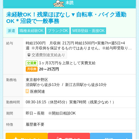
未読
未経験OK！残業ほぼなし▼自転車・バイク通勤
OK＊沼袋で一般事務
派遣
職種未経験OK
ブランクOK
WEB登録・面接OK
時給1500円 月収例 21万円 時給1500円×実働7h×週5日×4
給与
週 ※月収例を保証するものではありません。※給与即受取りサ
ービス利用可（利用条件有）
交通費別途支給あり
1ヶ月3万円を上限として実費支給
交通費
20～25万円
月収例
東京都中野区
勤務地
沼袋駅から徒歩13分
/
新江古田駅から徒歩10分
医療関連
08:30-16:15（休憩45分）実働7時間（残業少なめ！）
勤務時間
即日～長期 ※開始日相談OK
期間
履歴書不要
特徴