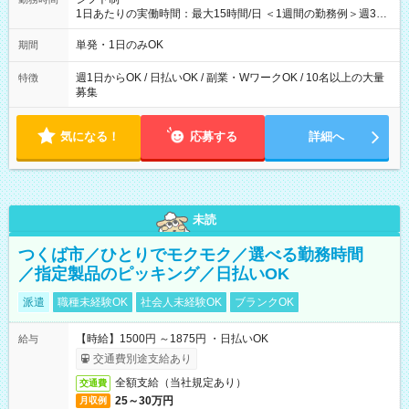
1日あたりの実働時間：最大15時間/日 ＜1週間の勤務例＞週3回
勤務 勤務：月・水・金 休み：火・木・土・日 好きな時にお仕事
可能です！ ※1日あたりの最大実働時間は日勤、夜勤共に勤務し
単発・1日のみOK
期間
た時間になります。
週1日からOK / 日払いOK / 副業・WワークOK / 10名以上の大量
特徴
募集
気になる！
応募する
詳細へ
未読
つくば市／ひとりでモクモク／選べる勤務時間
／指定製品のピッキング／日払いOK
派遣
職種未経験OK
社会人未経験OK
ブランクOK
【時給】1500円 ～1875円 ・日払いOK
給与
交通費別途支給あり
全額支給（当社規定あり）
交通費
25～30万円
月収例