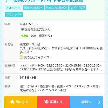
アー公演のサポートバイト＠日本武道館
アルバイト
職種未経験OK
社会人未経験OK
大学生歓迎
ブランクOK
時給1250円～
給与
交通費別途支給あり
支給（規定有り）
交通費
東京都千代田区
勤務地
九段下駅から徒歩5分
/
竹橋駅から徒歩10分
/
神保町駅から徒
歩15分
/
…
株式会社ライブパワー
＜シフト例＞ 9:00～22:30 12:30～22:00 15:30～21:00 12:30～
勤務時間
19:00 12:30～22:00 上記の時間から好きな時間を選べます！ ※
時間は変更となる可能性があります
9月8日・9日
期間
週1日からOK
/
履歴書不要
/
副業・WワークOK
/
シフト勤務
/
特徴
電話対応なし
/
パソコンスキル不要
気になる！
応募する
詳細へ