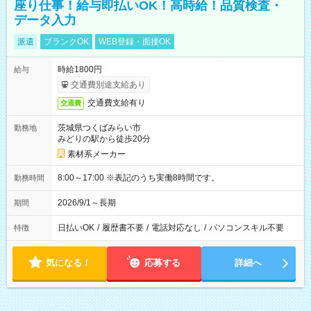
座り仕事！給与即払いOK！高時給！品質検査・
データ入力
派遣
ブランクOK
WEB登録・面接OK
時給1800円
給与
交通費別途支給あり
交通費支給有り
交通費
茨城県つくばみらい市
勤務地
みどりの駅から徒歩20分
素材系メーカー
8:00～17:00 ※表記のうち実働8時間です。
勤務時間
2026/9/1～長期
期間
日払いOK
/
履歴書不要
/
電話対応なし
/
パソコンスキル不要
特徴
気になる！
応募する
詳細へ