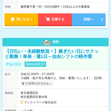
履歴書不要
/
40～50代活躍中
/
10名以上の大量募集
特徴
気になる！
応募する
詳細へ
未読
【日払い・未経験歓迎！】稼ぎたい日にサクッ
と勤務！単発・週1日～自由シフトの軽作業
アルバイト
職種未経験OK
日給10,305円～37,204円
給与
※経験・能力等を考慮の上、加給・優遇いたします。 【試用期
間】試用期間なし
交通費別途支給あり
東京都墨田区
勤務地
東京都墨田区東向島
アシストワーク株式会社
シフト制
勤務時間