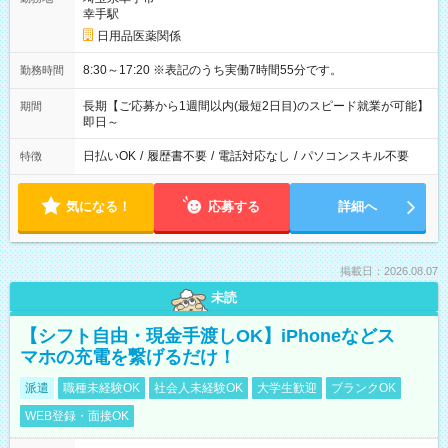
幸手駅
日用品医薬関係
8:30～17:20 ※表記のうち実働7時間55分です。
勤務時間
長期【ご応募から1週間以内(最短2日目)のスピード就業が可能】
期間
即日～
日払いOK
/
履歴書不要
/
電話対応なし
/
パソコンスキル不要
特徴
気になる！
応募する
詳細へ
掲載日：2026.08.07
未読
【シフト自由・現金手渡しOK】iPhoneなどス
マホの充電を繋げるだけ！
派遣
職種未経験OK
社会人未経験OK
大学生歓迎
ブランクOK
WEB登録・面接OK