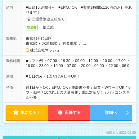
■日給16,840円～ ■日払いOK ■実働3時間5,120円のお仕事あ
給与
ります！
交通費別途支給あり
一部支給
交通費
東京都千代田区
勤務地
東京駅
/
水道橋駅
/
有楽町駅
/
…
株式会社マッシュ
■シフト例 ・07:00～19:30 ・09:00～12:00 ・10:00～17:00 ・
勤務時間
18:00～23:00 ・19:00～07:00 ・20:00～09:00 ・22:00～06:00
etc ★最短で3時間で5,120円のお仕事から 15時間で2万円近く稼
げるお仕事も！ ご希望のお時間に合わせてご紹介！ ※シフトは
■１日のみ・1回だけお仕事OK！
期間
現場によって異なります。 ※勿論、休憩時間はあるのでご安心
ください！
週1日からOK
/
日払いOK
/
履歴書不要
/
副業・WワークOK
/
シ
特徴
フト勤務
/
10名以上の大量募集
/
電話対応なし
/
パソコンスキ
ル不要
気になる！
応募する
詳細へ
掲載日：2026.08.09