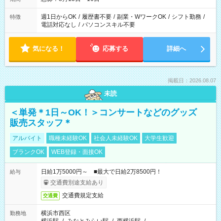
週1日からOK
/
履歴書不要
/
副業・WワークOK
/
シフト勤務
/
特徴
電話対応なし
/
パソコンスキル不要
気になる！
応募する
詳細へ
掲載日：2026.08.07
未読
＜単発＊1日～OK！＞コンサートなどのグッズ
販売スタッフ＊
アルバイト
職種未経験OK
社会人未経験OK
大学生歓迎
ブランクOK
WEB登録・面接OK
日給1万5000円～ ■最大で日給2万8500円！
給与
交通費別途支給あり
交通費規定支給
交通費
横浜市西区
勤務地