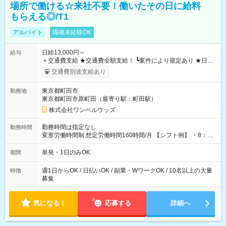
場所で働ける☆来社不要！働いたその日に給料
もらえる◎/T1
アルバイト
職種未経験OK
日給13,000円～
給与
＋交通費支給 ★交通費全額支給！ ┗案件により規定あり ★日払
いOK！（規定あり） ┗働いたその日に現金GET♪ お仕事後はコ
交通費別途支給あり
ンビニATMから 日払い分を引き落とせます！ 【試用期間】試
用期間なし
東京都町田市
勤務地
東京都町田市原町田（最寄り駅：町田駅）
株式会社ワンベルウッズ
勤務時間は指定なし
勤務時間
変形労働時間制 想定労働時間160時間/月 【シフト例】 ・8：00
～21：00
単発・1日のみOK
期間
週1日からOK / 日払いOK / 副業・WワークOK / 10名以上の大量
特徴
募集
気になる！
応募する
詳細へ