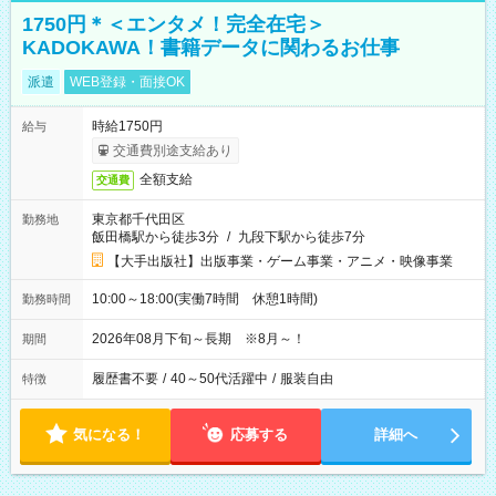
1750円＊＜エンタメ！完全在宅＞
KADOKAWA！書籍データに関わるお仕事
派遣
WEB登録・面接OK
時給1750円
給与
交通費別途支給あり
全額支給
交通費
東京都千代田区
勤務地
飯田橋駅から徒歩3分
/
九段下駅から徒歩7分
【大手出版社】出版事業・ゲーム事業・アニメ・映像事業
10:00～18:00(実働7時間 休憩1時間)
勤務時間
2026年08月下旬～長期 ※8月～！
期間
履歴書不要
/
40～50代活躍中
/
服装自由
特徴
気になる！
応募する
詳細へ