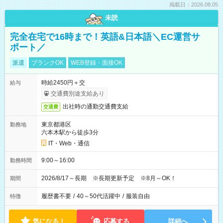
掲載日：2026.08.05
未読
完全在宅で16時まで！英語&日本語＼EC運営サ
ポート／
派遣
ブランクOK
WEB登録・面接OK
時給2450円＋交
給与
交通費別途支給あり
出社時の通勤交通費支給
交通費
東京都港区
勤務地
六本木駅から徒歩3分
IT・Web・通信
9:00～16:00
勤務時間
2026/8/17～長期 ※長期更新予定 ※8月～OK！
期間
履歴書不要
/
40～50代活躍中
/
服装自由
特徴
気になる！
応募する
詳細へ