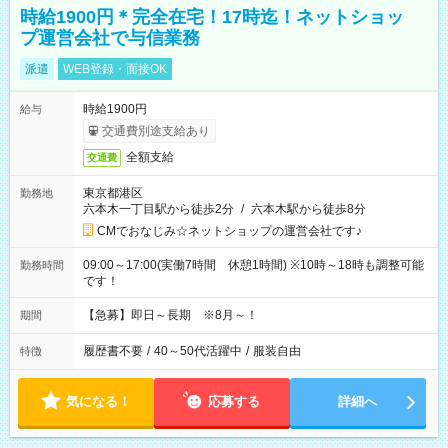
時給1900円＊完全在宅！17時迄！ネットショッ
プ運営会社で与信業務
派遣
WEB登録・面接OK
時給1900円
給与
交通費別途支給あり
全額支給
交通費
東京都港区
勤務地
六本木一丁目駅から徒歩2分
/
六本木駅から徒歩8分
CMでおなじみ☆ネットショップの運営会社です♪
09:00～17:00(実働7時間 休憩1時間) ※10時～18時も調整可能
勤務時間
です！
【急募】即日～長期 ※8月～！
期間
履歴書不要
/
40～50代活躍中
/
服装自由
特徴
気になる！
応募する
詳細へ