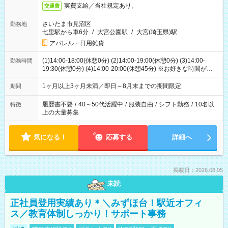
実費支給／当社規定あり。
交通費
さいたま市見沼区
勤務地
七里駅から車6分
/
大宮公園駅
/
大宮(埼玉県)駅
アパレル・日用雑貨
(1)14:00-18:00(休憩0分) (2)14:00-19:00(休憩0分) (3)14:00-
勤務時間
19:30(休憩0分) (4)14:00-20:00(休憩45分) ※お好きな時間が選べ
ます
1ヶ月以上3ヶ月未満／即日～8月末までの期間限定
期間
履歴書不要
/
40～50代活躍中
/
服装自由
/
シフト勤務
/
10名以
特徴
上の大量募集
気になる！
応募する
詳細へ
掲載日：2026.08.05
未読
正社員登用実績あり＊＼みずほ台！駅近オフィ
ス／教育体制しっかり！サポート事務