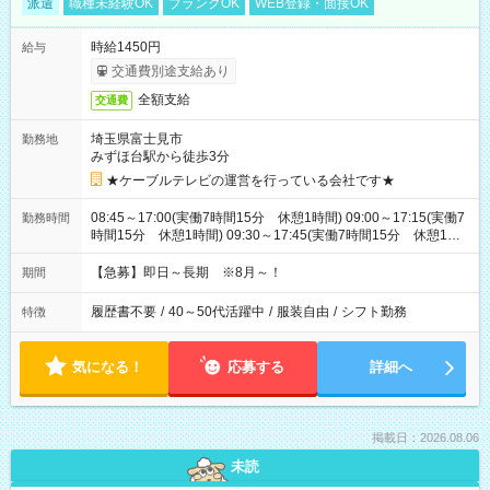
派遣
職種未経験OK
ブランクOK
WEB登録・面接OK
時給1450円
給与
交通費別途支給あり
全額支給
交通費
埼玉県富士見市
勤務地
みずほ台駅から徒歩3分
★ケーブルテレビの運営を行っている会社です★
08:45～17:00(実働7時間15分 休憩1時間) 09:00～17:15(実働7
勤務時間
時間15分 休憩1時間) 09:30～17:45(実働7時間15分 休憩1時
間) ※11:45～20:00：週1回程度遅番あります(在宅勤務OK) ※配
属チームにより
【急募】即日～長期 ※8月～！
期間
履歴書不要
/
40～50代活躍中
/
服装自由
/
シフト勤務
特徴
気になる！
応募する
詳細へ
掲載日：2026.08.06
未読