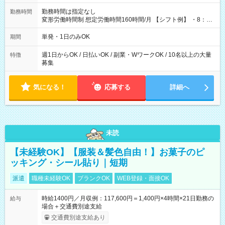
勤務時間は指定なし
勤務時間
変形労働時間制 想定労働時間160時間/月 【シフト例】 ・8：00
～21：00
単発・1日のみOK
期間
週1日からOK / 日払いOK / 副業・WワークOK / 10名以上の大量
特徴
募集
気になる！
応募する
詳細へ
未読
【未経験OK】【服装＆髪色自由！】お菓子のピ
ッキング・シール貼り｜短期
派遣
職種未経験OK
ブランクOK
WEB登録・面接OK
時給1400円／月収例：117,600円＝1,400円×4時間×21日勤務の
給与
場合＋交通費別途支給
交通費別途支給あり