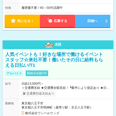
履歴書不要
/
40～50代活躍中
特徴
気になる！
応募する
詳細へ
未読
人気イベントも！好きな場所で働けるイベント
スタッフ☆来社不要！働いたその日に給料もら
える日払い/T1
アルバイト
職種未経験OK
日給13,000円～
給与
＋交通費支給 ★交通費全額支給！ ┗案件により規定あり ★日払
いOK！（規定あり） ┗働いたその日に現金GET♪ お仕事後はコ
交通費別途支給あり
ンビニATMから 日払い分を引き落とせます！ 【試用期間】試
用期間なし
東京都八王子市
勤務地
東京都八王子市明神町（最寄り駅：京王八王子駅）
株式会社ワンベルウッズ