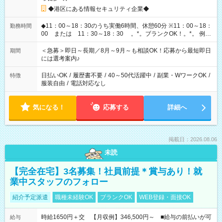
◆港区にある情報セキュリティ企業◆
◆11：00～18：30のうち実働6時間、休憩60分 ※11：00～18：
勤務時間
00 または 11：30～18：30 。*。ブランクOK！。*。 例え
ば前職が、 在宅/財団法人/事務/コールセンター/受付/販売/カフェ
スタッフ スイーツ販売/ホテルフロント/化粧品販売/など 様々な
＜急募＞即日～長期／8月～9月～も相談OK！応募から最短即日
期間
業界から入社して活躍されています♪
には選考案内♪
日払いOK
/
履歴書不要
/
40～50代活躍中
/
副業・WワークOK
/
特徴
服装自由
/
電話対応なし
気になる！
応募する
詳細へ
掲載日：2026.08.06
未読
【完全在宅】3名募集！社員前提＊賞与あり！就
業中スタッフのフォロー
紹介予定派遣
職種未経験OK
ブランクOK
WEB登録・面接OK
時給1650円＋交 【月収例】346,500円～ ■給与の前払いが可
給与