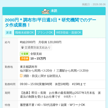
掲載日：2026.08.06
未読
2000円＊調布市/平日週3日＊研究機関でのデー
タ作成業務！
派遣
職種未経験OK
ブランクOK
WEB登録・面接OK
時給2000円 月収例 120,000円
給与
交通費別途支給あり
全額支給
交通費
10～15万円
月収例
東京都調布市
勤務地
仙川駅から民間バス20分
/
三鷹駅から民間バス20分
消防・防災に関する財団法人
09:00～15:00(実働5時間 休憩1時間) #15時まで
勤務時間
【急募】即日～長期 お仕事の最長期間は2027年3月末迄 派
期間
遣法の制限を受けるお仕事です ※8月～！
履歴書不要
/
40～50代活躍中
/
副業・WワークOK
特徴