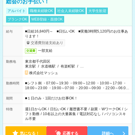
総会のお手伝い！
アルバイト
職種未経験OK
社会人未経験OK
大学生歓迎
ブランクOK
WEB登録・面接OK
■日給16,840円～ ■日払いOK ■実働3時間5,120円のお仕事あ
給与
ります！
交通費別途支給あり
一部支給
交通費
東京都千代田区
勤務地
東京駅
/
水道橋駅
/
有楽町駅
/
…
株式会社マッシュ
■シフト例 ・07:00～19:30 ・09:00～12:00 ・10:00～17:00 ・
勤務時間
18:00～23:00 ・19:00～07:00 ・20:00～09:00 ・22:00～06:00
etc ★最短で3時間で5,120円のお仕事から 15時間で2万円近く稼
げるお仕事も！ ご希望のお時間に合わせてご紹介！ ※シフトは
■１日のみ・1回だけお仕事OK！
期間
現場によって異なります。 ※勿論、休憩時間はあるのでご安心
ください！
週1日からOK
/
日払いOK
/
履歴書不要
/
副業・WワークOK
/
シ
特徴
フト勤務
/
10名以上の大量募集
/
電話対応なし
/
パソコンスキ
ル不要
気になる！
応募する
詳細へ