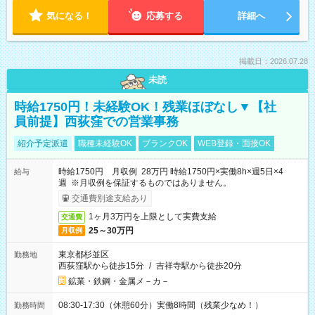
気になる！
応募する
詳細へ
掲載日：2026.07.28
未読
時給1750円！未経験OK！残業ほぼなし▼【社
員前提】西荻窪での営業事務
紹介予定派遣
職種未経験OK
ブランクOK
WEB登録・面接OK
時給1750円 月収例 28万円 時給1750円×実働8h×週5日×4
給与
週 ※月収例を保証するものではありません。
交通費別途支給あり
1ヶ月3万円を上限として実費支給
交通費
25～30万円
月収例
東京都杉並区
勤務地
西荻窪駅から徒歩15分
/
吉祥寺駅から徒歩20分
鉱業・鉄鋼・金属メ－カ－
08:30-17:30（休憩60分）実働8時間（残業少なめ！）
勤務時間