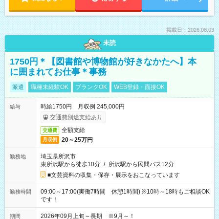
掲載日：2026.08.03
未読
1750円＊【図書館や博物館が好きなかたへ】本
に囲まれてお仕事＊事務
派遣
職種未経験OK
ブランクOK
WEB登録・面接OK
時給1750円 月収例 245,000円
給与
交通費別途支給あり
全額支給
交通費
20～25万円
月収例
埼玉県所沢市
勤務地
東所沢駅から徒歩10分
/
所沢駅から民間バス12分
■文芸資料の収集・保存・展示をおこなっています
09:00～17:00(実働7時間 休憩1時間) ※10時～18時もご相談OK
勤務時間
です！
2026年09月上旬～長期 ※9月～！
期間