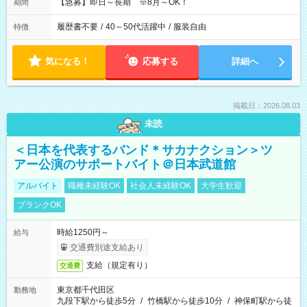
【急募】即日～長期 ※8月～OK！
期間
履歴書不要
/
40～50代活躍中
/
服装自由
特徴
気になる！
応募する
詳細へ
掲載日：2026.08.03
未読
＜日本を代表するバンド＊サカナクション＞ツ
アー公演のサポートバイト＠日本武道館
アルバイト
職種未経験OK
社会人未経験OK
大学生歓迎
ブランクOK
時給1250円～
給与
交通費別途支給あり
支給（規定有り）
交通費
東京都千代田区
勤務地
九段下駅から徒歩5分
/
竹橋駅から徒歩10分
/
神保町駅から徒