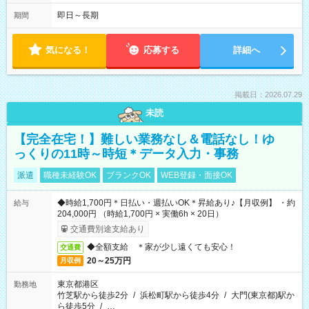
即日～長期
期間
気になる！
応募する
詳細へ
掲載日：2026.07.29
未読
【完全在宅！】難しい業務なし＆電話なし！ゆ
っくりの11時～時短＊データ入力・事務
派遣
職種未経験OK
ブランクOK
WEB登録・面接OK
◆時給1,700円＊日払い・週払いOK＊昇給あり♪【月収例】 ・約
給与
204,000円 （時給1,700円 × 実働6h × 20日）
交通費別途支給あり
◆全額支給 ＊家が少し遠くても安心！
交通費
20～25万円
月収例
東京都港区
勤務地
竹芝駅から徒歩2分
/
浜松町駅から徒歩4分
/
大門(東京都)駅か
ら徒歩5分
/
…