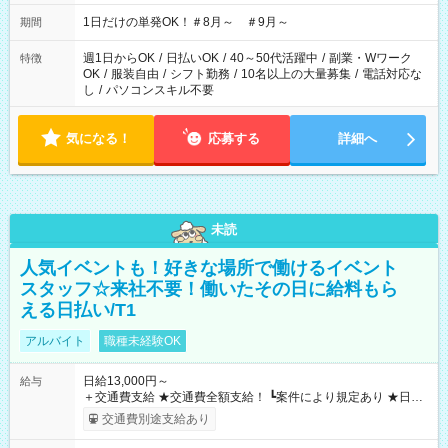
▼18:00～21:00
1日だけの単発OK！＃8月～ ＃9月～
期間
週1日からOK
/
日払いOK
/
40～50代活躍中
/
副業・Wワーク
特徴
OK
/
服装自由
/
シフト勤務
/
10名以上の大量募集
/
電話対応な
し
/
パソコンスキル不要
気になる！
応募する
詳細へ
未読
人気イベントも！好きな場所で働けるイベント
スタッフ☆来社不要！働いたその日に給料もら
える日払い/T1
アルバイト
職種未経験OK
日給13,000円～
給与
＋交通費支給 ★交通費全額支給！ ┗案件により規定あり ★日払
いOK！（規定あり） ┗働いたその日に現金GET♪ お仕事後はコ
交通費別途支給あり
ンビニATMから 日払い分を引き落とせます！ 【試用期間】試
用期間なし