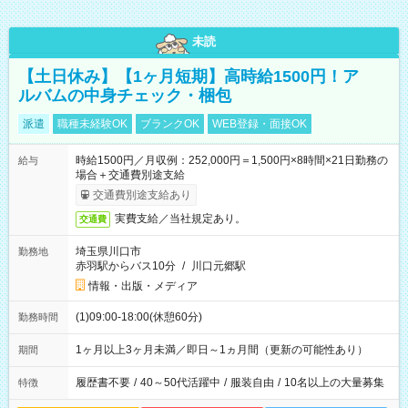
未読
【土日休み】【1ヶ月短期】高時給1500円！ア
ルバムの中身チェック・梱包
派遣
職種未経験OK
ブランクOK
WEB登録・面接OK
時給1500円／月収例：252,000円＝1,500円×8時間×21日勤務の
給与
場合＋交通費別途支給
交通費別途支給あり
実費支給／当社規定あり。
交通費
埼玉県川口市
勤務地
赤羽駅からバス10分
/
川口元郷駅
情報・出版・メディア
(1)09:00-18:00(休憩60分)
勤務時間
1ヶ月以上3ヶ月未満／即日～1ヵ月間（更新の可能性あり）
期間
履歴書不要
/
40～50代活躍中
/
服装自由
/
10名以上の大量募集
特徴