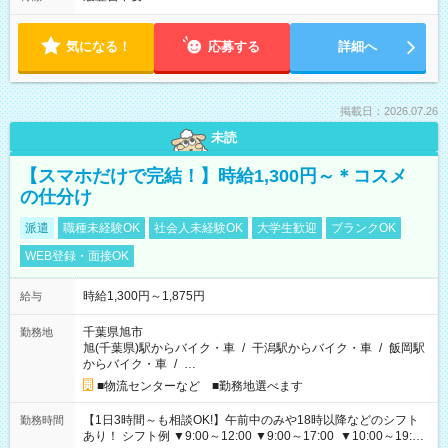
気になる！
応募する
詳細へ
掲載日：2026.07.26
未読
【スマホだけで完結！】時給1,300円～＊コスメ
の仕分け
派遣
職種未経験OK
社会人未経験OK
大学生歓迎
ブランクOK
WEB登録・面接OK
時給1,300円～1,875円
給与
千葉県旭市
勤務地
旭(千葉県)駅からバイク・車
/
干潟駅からバイク・車
/
飯岡駅
からバイク・車
/
…
■物流センターなど ■勤務地選べます
【1日3時間～も相談OK!】午前中のみや18時以降などのシフト
勤務時間
あり！ シフト例 ▼9:00～12:00 ▼9:00～17:00 ▼10:00～19:00