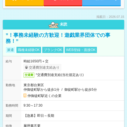
掲載日：2026.07.15
未読
”！事務未経験の方歓迎！遊戯業界団体での事
務！”
派遣
職種未経験OK
ブランクOK
WEB登録・面接OK
時給1650円＋交
給与
交通費別途支給あり
*交通費別途支給(当社規定あり)
交通費
東京都台東区
勤務地
仲御徒町駅から徒歩1分
/
御徒町駅から徒歩5分
仲御徒町駅近くの企業
9:30～17:30
勤務時間
【急募】即日～長期
期間
履歴書不要
特徴