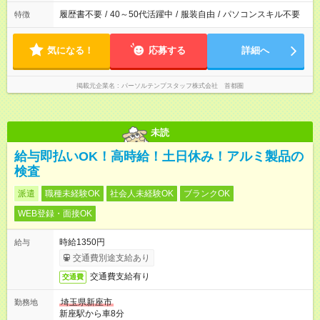
履歴書不要
/
40～50代活躍中
/
服装自由
/
パソコンスキル不要
特徴
気になる！
応募する
詳細へ
掲載元企業名
パーソルテンプスタッフ株式会社 首都圏
未読
給与即払いOK！高時給！土日休み！アルミ製品の
検査
派遣
職種未経験OK
社会人未経験OK
ブランクOK
WEB登録・面接OK
時給1350円
給与
交通費別途支給あり
交通費支給有り
交通費
埼玉県新座市
勤務地
新座駅から車8分