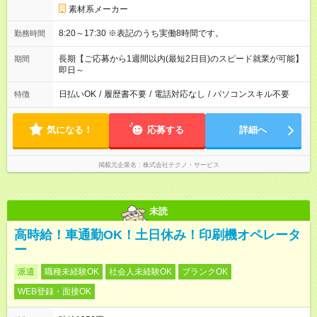
素材系メーカー
8:20～17:30 ※表記のうち実働8時間です。
勤務時間
長期【ご応募から1週間以内(最短2日目)のスピード就業が可能】
期間
即日～
日払いOK
/
履歴書不要
/
電話対応なし
/
パソコンスキル不要
特徴
気になる！
応募する
詳細へ
掲載元企業名
株式会社テクノ・サービス
未読
高時給！車通勤OK！土日休み！印刷機オペレータ
ー
派遣
職種未経験OK
社会人未経験OK
ブランクOK
WEB登録・面接OK