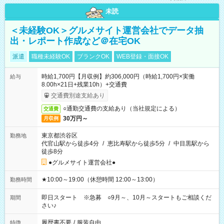
未読
＜未経験OK＞グルメサイト運営会社でデータ抽
出・レポート作成など＠在宅OK
派遣
職種未経験OK
ブランクOK
WEB登録・面接OK
時給1,700円【月収例】約306,000円（時給1,700円×実働
給与
8.00h×21日+残業10h）+交通費
交通費別途支給あり
○通勤交通費の支給あり（当社規定による）
交通費
30万円～
月収例
東京都渋谷区
勤務地
代官山駅から徒歩4分
/
恵比寿駅から徒歩5分
/
中目黒駅から
徒歩8分
●グルメサイト運営会社●
★10:00～19:00（休憩時間 12:00～13:00）
勤務時間
即日スタート ※急募 ○9月～、10月～スタートもご相談くだ
期間
さい♪
履歴書不要
/
服装自由
特徴