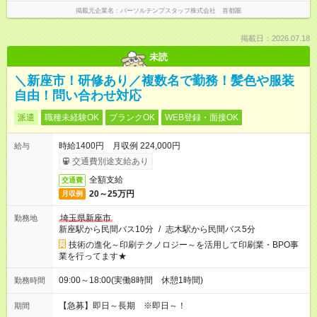
掲載元企業名
パーソルテンプスタッフ株式会社 首都圏
掲載日：2026.07.18
未読
＼新座市！研修あり／複数名で勤務！髪色や服装
自由！問い合わせ対応
派遣
職種未経験OK
ブランクOK
WEB登録・面接OK
時給1400円 月収例 224,000円
給与
交通費別途支給あり
全額支給
交通費
20～25万円
月収例
埼玉県新座市
勤務地
新座駅から民間バス10分
/
志木駅から民間バス5分
技術の進化～印刷テクノロジー～を活用して印刷業・BPO事
業を行ってます★
09:00～18:00(実働8時間 休憩1時間)
勤務時間
【急募】即日～長期 ※即日～！
期間