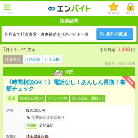
0
メニュー
気になる！
ログイン
検索結果
条件の変更
新座市で社員食堂・食事補助ありのバイト一覧
7
1,400
件中
1
～
7
件表示
平均時給:
円
新着順
時給順
人気順
掲載日：2026.08.05
未読
NEW
《時間相談OK！》電話なし！あんしん長期！書
類チェック
派遣
職種未経験OK
ブランクOK
WEB登録・面接OK
時給1350円
給与
交通費別途支給あり
全額支給
交通費
埼玉県新座市
勤務地