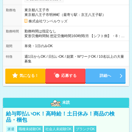
ンビニATMから 日払い分を引き落とせます！ 【試用期間】試
用期間なし
東京都八王子市
勤務地
東京都八王子市明神町（最寄り駅：京王八王子駅）
株式会社ワンベルウッズ
勤務時間は指定なし
勤務時間
変形労働時間制 想定労働時間160時間/月 【シフト例】 ・8：00
～21：00
単発・1日のみOK
期間
週1日からOK / 日払いOK / 副業・WワークOK / 10名以上の大量
特徴
募集
気になる！
応募する
詳細へ
未読
給与即払いOK！高時給！土日休み！商品の検
品・梱包
派遣
職種未経験OK
社会人未経験OK
ブランクOK