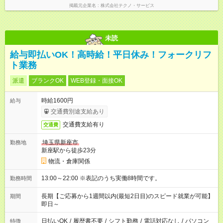
掲載元企業名
株式会社テクノ・サービス
未読
給与即払いOK！高時給！平日休み！フォークリフ
ト業務
派遣
ブランクOK
WEB登録・面接OK
時給1600円
給与
交通費別途支給あり
交通費支給有り
交通費
埼玉県新座市
勤務地
新座駅から徒歩23分
物流・倉庫関係
13:00～22:00 ※表記のうち実働8時間です。
勤務時間
長期【ご応募から1週間以内(最短2日目)のスピード就業が可能】
期間
即日～
日払いOK
/
履歴書不要
/
シフト勤務
/
電話対応なし
/
パソコン
特徴