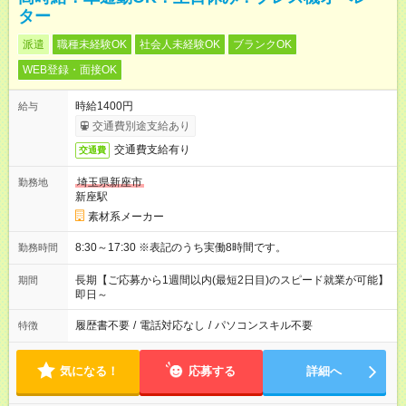
ター
派遣
職種未経験OK
社会人未経験OK
ブランクOK
WEB登録・面接OK
時給1400円
給与
交通費別途支給あり
交通費支給有り
交通費
埼玉県新座市
勤務地
新座駅
素材系メーカー
8:30～17:30 ※表記のうち実働8時間です。
勤務時間
長期【ご応募から1週間以内(最短2日目)のスピード就業が可能】
期間
即日～
履歴書不要
/
電話対応なし
/
パソコンスキル不要
特徴
気になる！
応募する
詳細へ