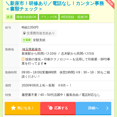
NEW
＼新座市！研修あり／電話なし！カンタン事務
＜書類チェック＞
派遣
職種未経験OK
ブランクOK
WEB登録・面接OK
時給1350円
給与
交通費別途支給あり
全額支給
交通費
埼玉県新座市
勤務地
新座駅から民間バス10分
/
志木駅から民間バス5分
技術の進化～印刷テクノロジー～を活用して印刷業・BPO事
業を行ってます★
09:00～18:00(実働8時間 休憩1時間) ※9：30～18：30もご相
勤務時間
談ください！
2026年09月上旬～長期 ※9月～！
期間
履歴書不要
/
40～50代活躍中
/
服装自由
/
電話対応なし
特徴
気になる！
応募する
詳細へ