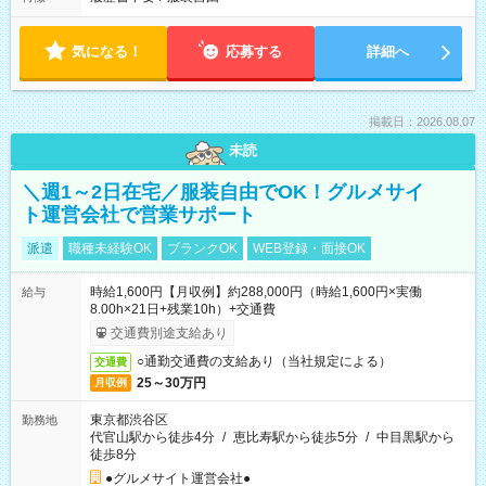
気になる！
応募する
詳細へ
掲載日：2026.08.07
未読
＼週1～2日在宅／服装自由でOK！グルメサイ
ト運営会社で営業サポート
派遣
職種未経験OK
ブランクOK
WEB登録・面接OK
時給1,600円【月収例】約288,000円（時給1,600円×実働
給与
8.00h×21日+残業10h）+交通費
交通費別途支給あり
○通勤交通費の支給あり（当社規定による）
交通費
25～30万円
月収例
東京都渋谷区
勤務地
代官山駅から徒歩4分
/
恵比寿駅から徒歩5分
/
中目黒駅から
徒歩8分
●グルメサイト運営会社●