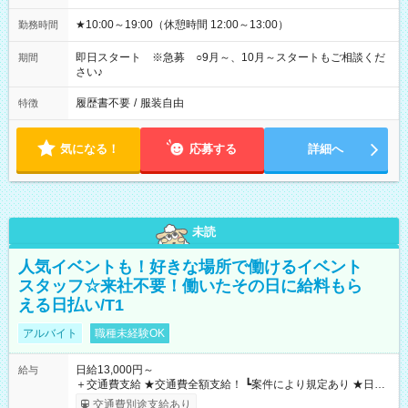
★10:00～19:00（休憩時間 12:00～13:00）
勤務時間
即日スタート ※急募 ○9月～、10月～スタートもご相談くだ
期間
さい♪
履歴書不要
/
服装自由
特徴
気になる！
応募する
詳細へ
未読
人気イベントも！好きな場所で働けるイベント
スタッフ☆来社不要！働いたその日に給料もら
える日払い/T1
アルバイト
職種未経験OK
日給13,000円～
給与
＋交通費支給 ★交通費全額支給！ ┗案件により規定あり ★日払
いOK！（規定あり） ┗働いたその日に現金GET♪ お仕事後はコ
交通費別途支給あり