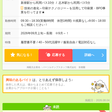
新座駅から民間バス10分
/
志木駅から民間バス5分
技術の進化～印刷テクノロジー～を活用して印刷業・BPO事
業を行ってます★
09:30～18:30(実働8時間 休憩1時間) ※残業なし♪9:00～18:00
勤務時間
もご相談ください！
2026年09月上旬～長期 ※9月～！
期間
履歴書不要
/
40～50代活躍中
/
服装自由
/
電話対応なし
特徴
気になる！
応募する
詳細へ
掲載元企業名
パーソルテンプスタッフ株式会社 首都圏
興味のあるバイト
は、とりあえず保存しよう♪
保存した求人は、後からまとめて応募できるよ。
企業からアプローチが届くことも！
掲載日：2026.08.04
未読