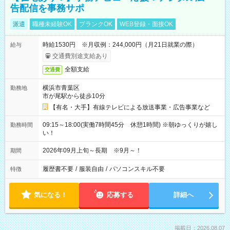
告配信を事務サポ
派遣
職種未経験OK
ブランクOK
WEB登録・面接OK
時給1530円 ※月収例：244,000円（月21日就業の際）
給与
交通費別途支給あり
全額支給
交通費
横浜市青葉区
勤務地
市が尾駅から徒歩10分
【有名・大手】有線テレビによる放送事業・広告事業など
09:15～18:00(実働7時間45分 休憩1時間) ※朝ゆっくりが嬉し
勤務時間
い！
2026年09月上旬～長期 ※9月～！
期間
履歴書不要
/
服装自由
/
パソコンスキル不要
特徴
気になる！
応募する
詳細へ
掲載日：2026.08.07