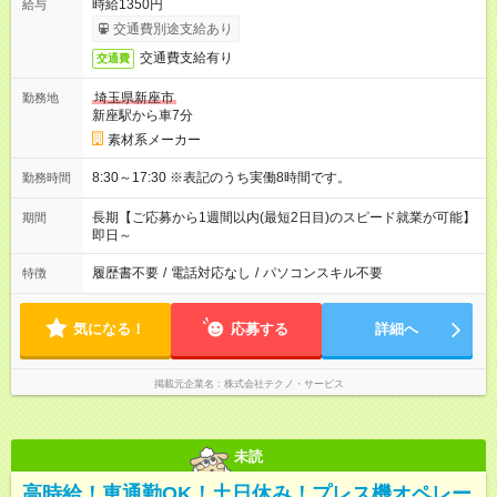
時給1350円
給与
交通費別途支給あり
交通費支給有り
交通費
埼玉県新座市
勤務地
新座駅から車7分
素材系メーカー
8:30～17:30 ※表記のうち実働8時間です。
勤務時間
長期【ご応募から1週間以内(最短2日目)のスピード就業が可能】
期間
即日～
履歴書不要
/
電話対応なし
/
パソコンスキル不要
特徴
気になる！
応募する
詳細へ
掲載元企業名
株式会社テクノ・サービス
未読
高時給！車通勤OK！土日休み！プレス機オペレー